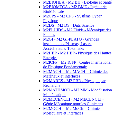
M2BIOHEA - M2 BH - Biologie et Santé
M2BIOMECA - M2 BME - Ingénierie
BioMédicale
M2CPS - M2 CPS - Système Cyber
Physique
M2DS - M2 DS - Data Science
M2FLUIDS - M2 Fluids - Mécanique des
Fluides
M2GI - M2 GI-PLATO - Grandes
installations - Plasmas, Lasers,
Accélérateurs, Tokamaks
M2HEP - M2 HEP - Physique des Hautes
Energies
M2ICFP - M2 ICFP - Centre International
de Physique Fondamentale
M2MACHI - M2 MACHI - Chimie des
Matériaux et Interfaces
M2MARES - M2 PBR - Physique par
Recherche
M2MATHMOD - M2 MM - Modélisation
Mathématique
M2MECENCLI - M2 MECENCLI -
Génie Mécanique pour les Cliniciens
M2MOCHI - M2 MoChI - Chimie
Moléculaire et Interfaces