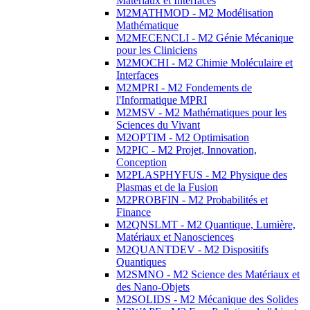
Matériaux et Interfaces
M2MATHMOD - M2 Modélisation
Mathématique
M2MECENCLI - M2 Génie Mécanique
pour les Cliniciens
M2MOCHI - M2 Chimie Moléculaire et
Interfaces
M2MPRI - M2 Fondements de
l'Informatique MPRI
M2MSV - M2 Mathématiques pour les
Sciences du Vivant
M2OPTIM - M2 Optimisation
M2PIC - M2 Projet, Innovation,
Conception
M2PLASPHYFUS - M2 Physique des
Plasmas et de la Fusion
M2PROBFIN - M2 Probabilités et
Finance
M2QNSLMT - M2 Quantique, Lumière,
Matériaux et Nanosciences
M2QUANTDEV - M2 Dispositifs
Quantiques
M2SMNO - M2 Science des Matériaux et
des Nano-Objets
M2SOLIDS - M2 Mécanique des Solides