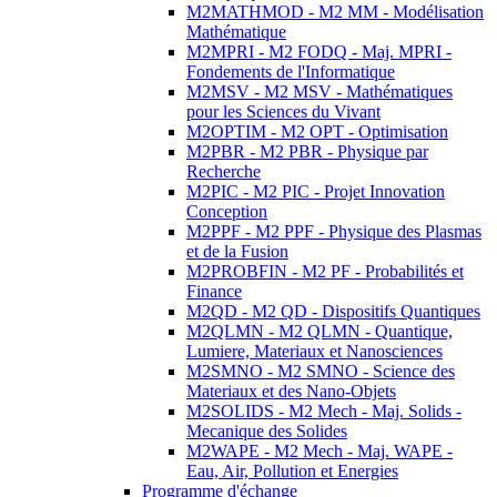
M2MATHMOD - M2 MM - Modélisation
Mathématique
M2MPRI - M2 FODQ - Maj. MPRI -
Fondements de l'Informatique
M2MSV - M2 MSV - Mathématiques
pour les Sciences du Vivant
M2OPTIM - M2 OPT - Optimisation
M2PBR - M2 PBR - Physique par
Recherche
M2PIC - M2 PIC - Projet Innovation
Conception
M2PPF - M2 PPF - Physique des Plasmas
et de la Fusion
M2PROBFIN - M2 PF - Probabilités et
Finance
M2QD - M2 QD - Dispositifs Quantiques
M2QLMN - M2 QLMN - Quantique,
Lumiere, Materiaux et Nanosciences
M2SMNO - M2 SMNO - Science des
Materiaux et des Nano-Objets
M2SOLIDS - M2 Mech - Maj. Solids -
Mecanique des Solides
M2WAPE - M2 Mech - Maj. WAPE -
Eau, Air, Pollution et Energies
Programme d'échange