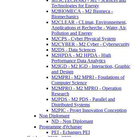
M1SCTECHNRJ - M1 - Sciences and
Technologies for Energy
M2BIOMECA - M2 Biomeca -
Biomechanics
M2CLEAR - CLimat, Environnement,
Applications et Recherche - Water, Air,
Pollution and Energy
M2CPS - Cyber Physical System
M2CYBER - M2 Cyber - Cybersecurity
M2DS - Data Sciences
M2HPDA - M2 HPDA - High
Performance Data Analytics
M2IGD - M2 IGD - Interaction, Graphic
and Design
M2MPRI - M2 MPRI - Foudations of
Computer Science
M2MPRO - M2 MPRO - Operation
Research
M2PDS - M2 PDS - Parallel and
Distributed Systems
M2PIC - Projet Innovation Conception
Non Diplomant
ND - Non Diplomant
Programme d'échange
PEI - Echanges PEI