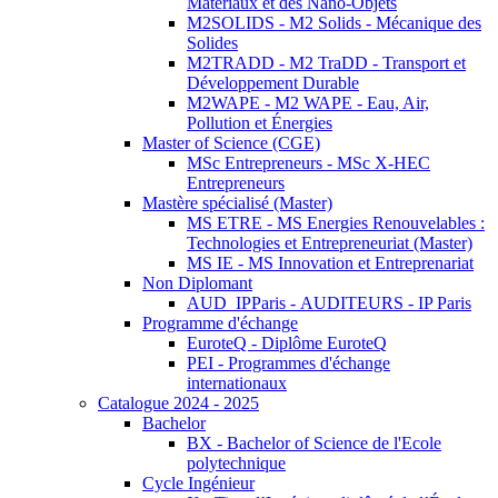
Matériaux et des Nano-Objets
M2SOLIDS - M2 Solids - Mécanique des
Solides
M2TRADD - M2 TraDD - Transport et
Développement Durable
M2WAPE - M2 WAPE - Eau, Air,
Pollution et Énergies
Master of Science (CGE)
MSc Entrepreneurs - MSc X-HEC
Entrepreneurs
Mastère spécialisé (Master)
MS ETRE - MS Energies Renouvelables :
Technologies et Entrepreneuriat (Master)
MS IE - MS Innovation et Entreprenariat
Non Diplomant
AUD_IPParis - AUDITEURS - IP Paris
Programme d'échange
EuroteQ - Diplôme EuroteQ
PEI - Programmes d'échange
internationaux
Catalogue 2024 - 2025
Bachelor
BX - Bachelor of Science de l'Ecole
polytechnique
Cycle Ingénieur