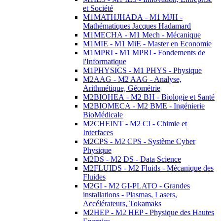
et Société
M1MATHJHADA - M1 MJH -
Mathématiques Jacques Hadamard
M1MECHA - M1 Mech - Mécanique
M1MIE - M1 MiE - Master en Economie
M1MPRI - M1 MPRI - Fondements de
l'Informatique
M1PHYSICS - M1 PHYS - Physique
M2AAG - M2 AAG - Analyse,
Arithmétique, Géométrie
M2BIOHEA - M2 BH - Biologie et Santé
M2BIOMECA - M2 BME - Ingénierie
BioMédicale
M2CHEINT - M2 CI - Chimie et
Interfaces
M2CPS - M2 CPS - Système Cyber
Physique
M2DS - M2 DS - Data Science
M2FLUIDS - M2 Fluids - Mécanique des
Fluides
M2GI - M2 GI-PLATO - Grandes
installations - Plasmas, Lasers,
Accélérateurs, Tokamaks
M2HEP - M2 HEP - Physique des Hautes