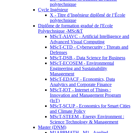
polytechnique
Cycle Ingénieur
X - Titre d’Ingénieur diplômé de l’École
polytechnique
Diplôme de formation gradué de l'Ecole
Polytechnique -MSc&T
MScT-AIAVC - Artificial Intelligence and
Advanced Visual Computing
MScT-CTD - Cybersecurity : Threats and
Defenses
MScT-DSB - Data Science for Business
MScT-ECOSEM - Environmental
Engineering and Sustainability
Management
MScT-EDACF - Economics, Data
Analytics and Corporate Finance
MScT-IOT - Internet of Things :
Innovation and Management Program
(IoT)
MScT-SCUP - Economics for Smart Cities
and Climate Policy
MScT-STEEM - Energy Environment :
Science Technology & Management
Master (DNM)
M1APPMATH - M1 - Applied