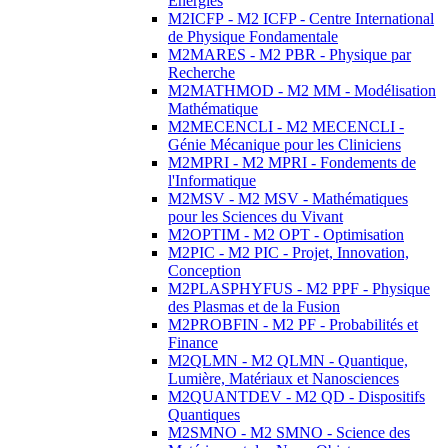
Energies
M2ICFP - M2 ICFP - Centre International
de Physique Fondamentale
M2MARES - M2 PBR - Physique par
Recherche
M2MATHMOD - M2 MM - Modélisation
Mathématique
M2MECENCLI - M2 MECENCLI -
Génie Mécanique pour les Cliniciens
M2MPRI - M2 MPRI - Fondements de
l'Informatique
M2MSV - M2 MSV - Mathématiques
pour les Sciences du Vivant
M2OPTIM - M2 OPT - Optimisation
M2PIC - M2 PIC - Projet, Innovation,
Conception
M2PLASPHYFUS - M2 PPF - Physique
des Plasmas et de la Fusion
M2PROBFIN - M2 PF - Probabilités et
Finance
M2QLMN - M2 QLMN - Quantique,
Lumière, Matériaux et Nanosciences
M2QUANTDEV - M2 QD - Dispositifs
Quantiques
M2SMNO - M2 SMNO - Science des