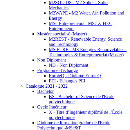
M2SOLIDS - M2 Solids - Solid
Mechanics
M2WAPE - M2 Water, Air, Pollution and
Energy
MSc Entrepreneurs - MSc X-HEC
Entrepreneurs
Mastère spécialisé (Master)
M2REST - Renewable Energy, Science
and Technology
MS ETRE - MS Energies Renouvelables :
Technologies & Entrepreneuriat (Master)
Non Diplomant
ND - Non Diplomant
Programme d'échange
EuroteQ - Diplôme EuroteQ
PEI - Echanges PEI
Catalogue 2021 - 2022
Bachelor
BS - Bachelor of Science de l'Ecole
polytechnique
Cycle Ingénieur
X - Titre d’Ingénieur diplômé de l’École
polytechnique
Diplôme de formation gradué de l'Ecole
Polytechnique -MSc&T