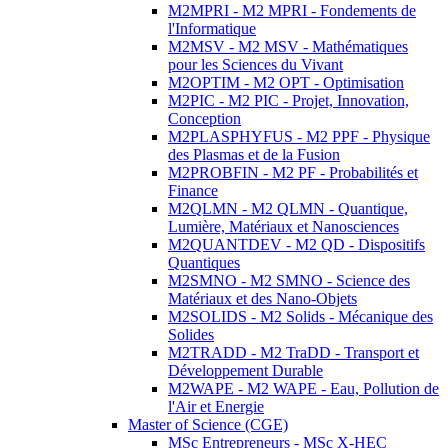
M2MPRI - M2 MPRI - Fondements de
l'Informatique
M2MSV - M2 MSV - Mathématiques
pour les Sciences du Vivant
M2OPTIM - M2 OPT - Optimisation
M2PIC - M2 PIC - Projet, Innovation,
Conception
M2PLASPHYFUS - M2 PPF - Physique
des Plasmas et de la Fusion
M2PROBFIN - M2 PF - Probabilités et
Finance
M2QLMN - M2 QLMN - Quantique,
Lumière, Matériaux et Nanosciences
M2QUANTDEV - M2 QD - Dispositifs
Quantiques
M2SMNO - M2 SMNO - Science des
Matériaux et des Nano-Objets
M2SOLIDS - M2 Solids - Mécanique des
Solides
M2TRADD - M2 TraDD - Transport et
Développement Durable
M2WAPE - M2 WAPE - Eau, Pollution de
l'Air et Energie
Master of Science (CGE)
MSc Entrepreneurs - MSc X-HEC