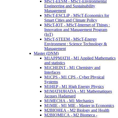
MScT-EESM - MScT-Environmental
Engineering and Sustainability
Management
MScT-ESCLiP - MScT-Economics for
Smart Cities and Climate Policy
MScT-IOT - MScT-Internet of Things :
Innovation and Management Program
(IoT)
MScT-STEEM - MScT-Energy
Environment : Science Technology &
Management
Master (DNM)
M1APPMATH - M1 Applied Mathematics
and statistics
M1CHEINT - M1 Chemistry and
Interfaces
M1CPS - M1 CPS - Cyber Physical
Systems
M1HEP - M1 High Energy Physics
M1MATHJHADA - M1 Mathematiques
Jacques Hadamard
M1MECHA - M1 Mechanics
M1MIE - M1 MIE - Master in Economics
M2BIOHEA - M2 Biology and Health
M2BIOMECA - M2 Biomeca -