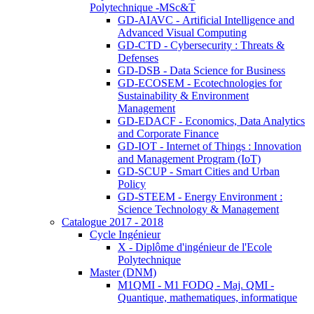
Polytechnique -MSc&T
GD-AIAVC - Artificial Intelligence and
Advanced Visual Computing
GD-CTD - Cybersecurity : Threats &
Defenses
GD-DSB - Data Science for Business
GD-ECOSEM - Ecotechnologies for
Sustainability & Environment
Management
GD-EDACF - Economics, Data Analytics
and Corporate Finance
GD-IOT - Internet of Things : Innovation
and Management Program (IoT)
GD-SCUP - Smart Cities and Urban
Policy
GD-STEEM - Energy Environment :
Science Technology & Management
Catalogue 2017 - 2018
Cycle Ingénieur
X - Diplôme d'ingénieur de l'Ecole
Polytechnique
Master (DNM)
M1QMI - M1 FODQ - Maj. QMI -
Quantique, mathematiques, informatique