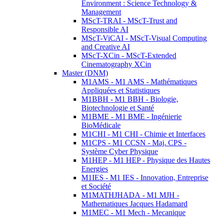
Environment : Science Technology &
Management
MScT-TRAI - MScT-Trust and
Responsible AI
MScT-ViCAI - MScT-Visual Computing
and Creative AI
MScT-XCin - MScT-Extended
Cinematography XCin
Master (DNM)
M1AMS - M1 AMS - Mathématiques
Appliquées et Statistiques
M1BBH - M1 BBH - Biologie,
Biotechnologie et Santé
M1BME - M1 BME - Ingénierie
BioMédicale
M1CHI - M1 CHI - Chimie et Interfaces
M1CPS - M1 CCSN - Maj. CPS -
Système Cyber Physique
M1HEP - M1 HEP - Physique des Hautes
Energies
M1IES - M1 IES - Innovation, Entreprise
et Société
M1MATHJHADA - M1 MJH -
Mathematiques Jacques Hadamard
M1MEC - M1 Mech - Mecanique