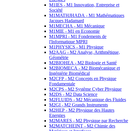
M1IES - M1 Innovation, Entreprise et
Société
M1MATHJHADA - M1 Mathématiques
Jacques Hadamard
M1MECHA - M1 Mécanique
M1MIE - M1 en Economie
M1MPRI - M1 Fondements de
l'Informatique MPRI
M1PHYSICS - M1 Physique
M2AAG - M2 Analyse, Arithmétique,
Géométrie
M2BIOHEA - M2 Biologie et Santé
M2BIOMECA - M2 Biomécanique et
Ingéniérie Biomédical
M2CFP - M2 Concepts en Physique
Fondamentale
M2CPS - M2 Système Cyber Physique
M2DS - M2 Data Science
M2FLUIDS - M2 Mécanique des Fluides
M2GI - M2 Grands Instruments
M2HEP - M2 Physique des Hautes
Energies
M2MARES - M2 Physique par Recherche
M2MATCHEINT - M2 Chimie des