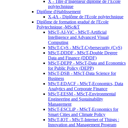
X - Titre d’Ingénieur diplômé de l’École
polytechnique
Diplôme d'établissement
X-4A - Diplôme de l'Ecole polytechnique
Diplôme de formation gradué de l'Ecole
Polytechnique -MSc&T
MScT-AI-ViC - MScT-Artificial
Intelligence and Advanced Visual
Computing
MScT-CyS - MScT-Cybersecurity (CyS)
MScT-DDDF - MScT-Double Degree
Data and Finance (DDDF)
MScT-DEPP - MScT-Data and Economics
for Public Policy (DEPP)
MScT-DSB - MScT-Data Science for
Business
MScT-EDACF - MScT-Economics, Data
Analytics and Corporate Finance
MScT-EESM - MScT-Environmental
Engineering and Sustainability
Management
MScT-ESCLiP - MScT-Economics for
Smart Cities and Climate Policy
MScT-IOT - MScT-Internet of Things :
Innovation and Management Program