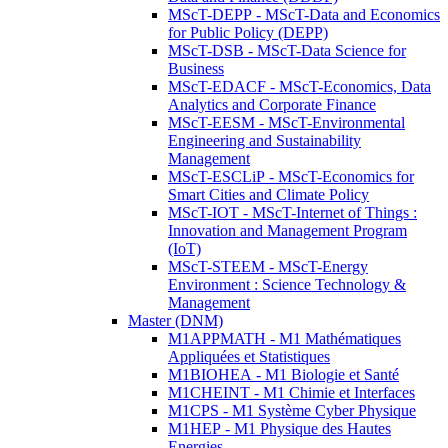
MScT-DEPP - MScT-Data and Economics
for Public Policy (DEPP)
MScT-DSB - MScT-Data Science for
Business
MScT-EDACF - MScT-Economics, Data
Analytics and Corporate Finance
MScT-EESM - MScT-Environmental
Engineering and Sustainability
Management
MScT-ESCLiP - MScT-Economics for
Smart Cities and Climate Policy
MScT-IOT - MScT-Internet of Things :
Innovation and Management Program
(IoT)
MScT-STEEM - MScT-Energy
Environment : Science Technology &
Management
Master (DNM)
M1APPMATH - M1 Mathématiques
Appliquées et Statistiques
M1BIOHEA - M1 Biologie et Santé
M1CHEINT - M1 Chimie et Interfaces
M1CPS - M1 Système Cyber Physique
M1HEP - M1 Physique des Hautes
Energies