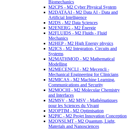
Biomechanics
M2CPS - M2 Cyber Physical System
M2DATAAI - M2 Data AI - Data and
Artificial Intelligence
M2DS - M2 Data Sciences
M2ENERG - M2 Énergie
M2FLUIDS - M2 Fluids - Fluid
Mechanics
M2HEP - M2 High Energy physics
M2ICS - M2 Integration, Circuits and
Systems
M2MATHMOD - M2 Mathematical
Modelling
M2MECENCLI - M2 Mecencli -
Mechanical Engineering for Clinicians
M2MICAS - M2 Machine Learning,
Communications and Security
M2MOCHI - M2 Molecular Chemistry
and Interfaces
M2MSV - M2 MSV - Mathématiques
pour les Sciences du Vivant
M2OPTIM - M2 Optimisation
M2PIC - M2 Projet Innovation Conception
M2QNSLMT - M2 Quantum, Light,
Materials and Nanosciences