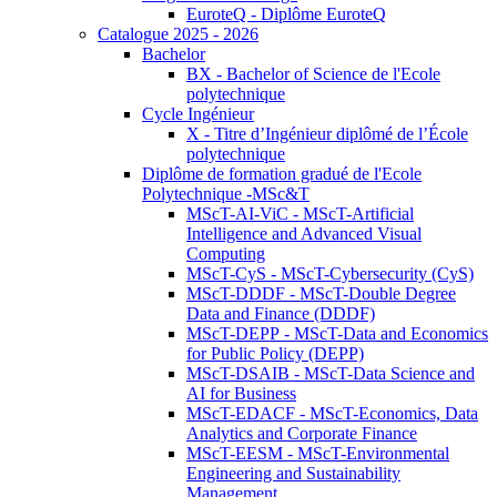
EuroteQ - Diplôme EuroteQ
Catalogue 2025 - 2026
Bachelor
BX - Bachelor of Science de l'Ecole
polytechnique
Cycle Ingénieur
X - Titre d’Ingénieur diplômé de l’École
polytechnique
Diplôme de formation gradué de l'Ecole
Polytechnique -MSc&T
MScT-AI-ViC - MScT-Artificial
Intelligence and Advanced Visual
Computing
MScT-CyS - MScT-Cybersecurity (CyS)
MScT-DDDF - MScT-Double Degree
Data and Finance (DDDF)
MScT-DEPP - MScT-Data and Economics
for Public Policy (DEPP)
MScT-DSAIB - MScT-Data Science and
AI for Business
MScT-EDACF - MScT-Economics, Data
Analytics and Corporate Finance
MScT-EESM - MScT-Environmental
Engineering and Sustainability
Management