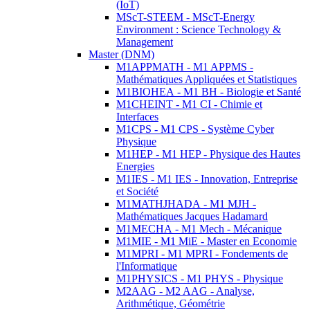
(IoT)
MScT-STEEM - MScT-Energy
Environment : Science Technology &
Management
Master (DNM)
M1APPMATH - M1 APPMS -
Mathématiques Appliquées et Statistiques
M1BIOHEA - M1 BH - Biologie et Santé
M1CHEINT - M1 CI - Chimie et
Interfaces
M1CPS - M1 CPS - Système Cyber
Physique
M1HEP - M1 HEP - Physique des Hautes
Energies
M1IES - M1 IES - Innovation, Entreprise
et Société
M1MATHJHADA - M1 MJH -
Mathématiques Jacques Hadamard
M1MECHA - M1 Mech - Mécanique
M1MIE - M1 MiE - Master en Economie
M1MPRI - M1 MPRI - Fondements de
l'Informatique
M1PHYSICS - M1 PHYS - Physique
M2AAG - M2 AAG - Analyse,
Arithmétique, Géométrie