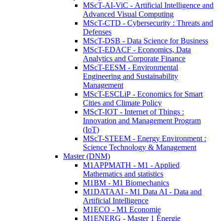
MScT-AI-ViC - Artificial Intelligence and
Advanced Visual Computing
MScT-CTD - Cybersecurity : Threats and
Defenses
MScT-DSB - Data Science for Business
MScT-EDACF - Economics, Data
Analytics and Corporate Finance
MScT-EESM - Environmental
Engineering and Sustainability
Management
MScT-ESCLiP - Economics for Smart
Cities and Climate Policy
MScT-IOT - Internet of Things :
Innovation and Management Program
(IoT)
MScT-STEEM - Energy Environment :
Science Technology & Management
Master (DNM)
M1APPMATH - M1 - Applied
Mathematics and statistics
M1BM - M1 Biomechanics
M1DATAAI - M1 Data AI - Data and
Artificial Intelligence
M1ECO - M1 Economie
M1ENERG - Master 1 Énergie