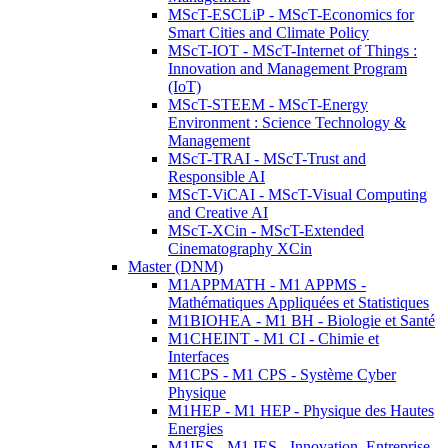
MScT-ESCLiP - MScT-Economics for
Smart Cities and Climate Policy
MScT-IOT - MScT-Internet of Things :
Innovation and Management Program
(IoT)
MScT-STEEM - MScT-Energy
Environment : Science Technology &
Management
MScT-TRAI - MScT-Trust and
Responsible AI
MScT-ViCAI - MScT-Visual Computing
and Creative AI
MScT-XCin - MScT-Extended
Cinematography XCin
Master (DNM)
M1APPMATH - M1 APPMS -
Mathématiques Appliquées et Statistiques
M1BIOHEA - M1 BH - Biologie et Santé
M1CHEINT - M1 CI - Chimie et
Interfaces
M1CPS - M1 CPS - Système Cyber
Physique
M1HEP - M1 HEP - Physique des Hautes
Energies
M1IES - M1 IES - Innovation, Entreprise