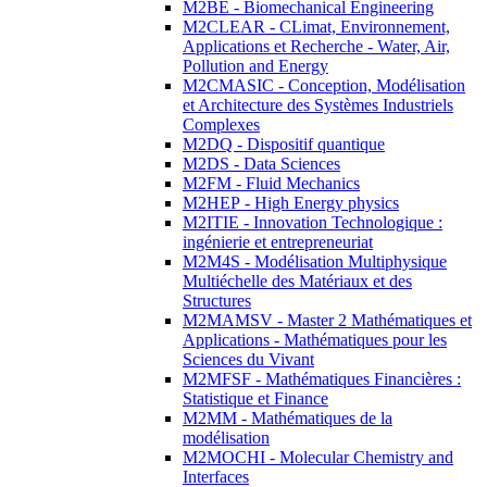
M2BE - Biomechanical Engineering
M2CLEAR - CLimat, Environnement,
Applications et Recherche - Water, Air,
Pollution and Energy
M2CMASIC - Conception, Modélisation
et Architecture des Systèmes Industriels
Complexes
M2DQ - Dispositif quantique
M2DS - Data Sciences
M2FM - Fluid Mechanics
M2HEP - High Energy physics
M2ITIE - Innovation Technologique :
ingénierie et entrepreneuriat
M2M4S - Modélisation Multiphysique
Multiéchelle des Matériaux et des
Structures
M2MAMSV - Master 2 Mathématiques et
Applications - Mathématiques pour les
Sciences du Vivant
M2MFSF - Mathématiques Financières :
Statistique et Finance
M2MM - Mathématiques de la
modélisation
M2MOCHI - Molecular Chemistry and
Interfaces