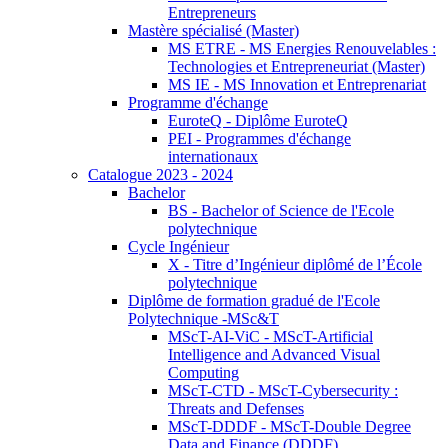
Entrepreneurs
Mastère spécialisé (Master)
MS ETRE - MS Energies Renouvelables :
Technologies et Entrepreneuriat (Master)
MS IE - MS Innovation et Entreprenariat
Programme d'échange
EuroteQ - Diplôme EuroteQ
PEI - Programmes d'échange
internationaux
Catalogue 2023 - 2024
Bachelor
BS - Bachelor of Science de l'Ecole
polytechnique
Cycle Ingénieur
X - Titre d’Ingénieur diplômé de l’École
polytechnique
Diplôme de formation gradué de l'Ecole
Polytechnique -MSc&T
MScT-AI-ViC - MScT-Artificial
Intelligence and Advanced Visual
Computing
MScT-CTD - MScT-Cybersecurity :
Threats and Defenses
MScT-DDDF - MScT-Double Degree
Data and Finance (DDDF)