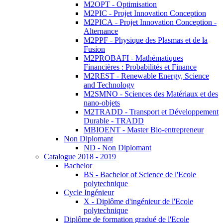
M2OPT - Optimisation
M2PIC - Projet Innovation Conception
M2PICA - Projet Innovation Conception -
Alternance
M2PPF - Physique des Plasmas et de la
Fusion
M2PROBAFI - Mathématiques
Financières : Probabilités et Finance
M2REST - Renewable Energy, Science
and Technology
M2SMNO - Sciences des Matériaux et des
nano-objets
M2TRADD - Transport et Développement
Durable - TRADD
MBIOENT - Master Bio-entrepreneur
Non Diplomant
ND - Non Diplomant
Catalogue 2018 - 2019
Bachelor
BS - Bachelor of Science de l'Ecole
polytechnique
Cycle Ingénieur
X - Diplôme d'ingénieur de l'Ecole
polytechnique
Diplôme de formation gradué de l'Ecole