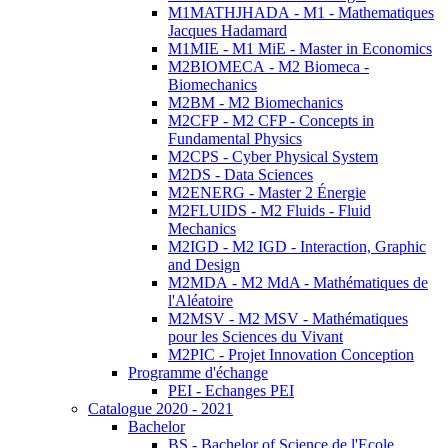
M1MATHJHADA - M1 - Mathematiques
Jacques Hadamard
M1MIE - M1 MiE - Master in Economics
M2BIOMECA - M2 Biomeca -
Biomechanics
M2BM - M2 Biomechanics
M2CFP - M2 CFP - Concepts in
Fundamental Physics
M2CPS - Cyber Physical System
M2DS - Data Sciences
M2ENERG - Master 2 Énergie
M2FLUIDS - M2 Fluids - Fluid
Mechanics
M2IGD - M2 IGD - Interaction, Graphic
and Design
M2MDA - M2 MdA - Mathématiques de
l'Aléatoire
M2MSV - M2 MSV - Mathématiques
pour les Sciences du Vivant
M2PIC - Projet Innovation Conception
Programme d'échange
PEI - Echanges PEI
Catalogue 2020 - 2021
Bachelor
BS - Bachelor of Science de l'Ecole