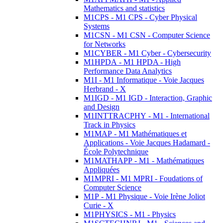
Mathematics and statistics
M1CPS - M1 CPS - Cyber Physical
Systems
M1CSN - M1 CSN - Computer Science
for Networks
M1CYBER - M1 Cyber - Cybersecurity
M1HPDA - M1 HPDA - High
Performance Data Analytics
M1I - M1 Informatique - Voie Jacques
Herbrand - X
M1IGD - M1 IGD - Interaction, Graphic
and Design
M1INTTRACPHY - M1 - International
Track in Physics
M1MAP - M1 Mathématiques et
Applications - Voie Jacques Hadamard -
École Polytechnique
M1MATHAPP - M1 - Mathématiques
Appliquées
M1MPRI - M1 MPRI - Foudations of
Computer Science
M1P - M1 Physique - Voie Irène Joliot
Curie - X
M1PHYSICS - M1 - Physics