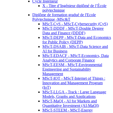
Cycle Ingénieur
X - Titre d’Ingénieur diplômé de l’École
polytechnique
Diplôme de formation gradué de l'Ecole
Polytechnique -MSc&T
MScT-CyS - MScT-Cybersecurity (CyS)
MScT-DDDF - MScT-Double Degree
Data and Finance (DDDF)
MScT-DEPP - MScT-Data and Economics
for Public Policy (DEPP)
MScT-DSAIB - MScT-Data Science and
AI for Business
MScT-EDACF - MScT-Economics, Data
Analytics and Corporate Finance
MScT-EESM - MScT-Environmental
Engineering and Sustainability
Management
MScT-IOT - MScT-Internet of Things :
Innovation and Management Program
(IoT)
MScT-LLGA - Track : Large Language
Models, Graphs and Applications
MScT-MaQI - AI for Markets and
Quantitative Investment (AI-MaQI)
MScT-STEEM - MScT-Energy