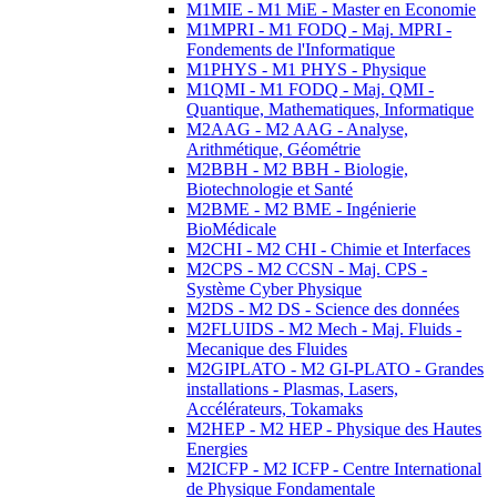
M1MIE - M1 MiE - Master en Economie
M1MPRI - M1 FODQ - Maj. MPRI -
Fondements de l'Informatique
M1PHYS - M1 PHYS - Physique
M1QMI - M1 FODQ - Maj. QMI -
Quantique, Mathematiques, Informatique
M2AAG - M2 AAG - Analyse,
Arithmétique, Géométrie
M2BBH - M2 BBH - Biologie,
Biotechnologie et Santé
M2BME - M2 BME - Ingénierie
BioMédicale
M2CHI - M2 CHI - Chimie et Interfaces
M2CPS - M2 CCSN - Maj. CPS -
Système Cyber Physique
M2DS - M2 DS - Science des données
M2FLUIDS - M2 Mech - Maj. Fluids -
Mecanique des Fluides
M2GIPLATO - M2 GI-PLATO - Grandes
installations - Plasmas, Lasers,
Accélérateurs, Tokamaks
M2HEP - M2 HEP - Physique des Hautes
Energies
M2ICFP - M2 ICFP - Centre International
de Physique Fondamentale