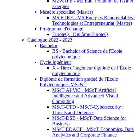
M2WAPE - M2 Eau, Pollution de l'Air et
Energies
Mastère spécialisé (Master)
MS ETRE - MS Energies Renouvelables :
Technologies et Entrepreneuriat (Master)
Programme d'échange
EuroteQ - Diplôme EuroteQ
Catalogue 2022 - 2023
Bachelor
BS - Bachelor of Science de l'Ecole
polytechnique
Cycle Ingénieur
X - Titre d’Ingénieur diplômé de l’École
polytechnique
Diplôme de formation gradué de l'Ecole
Polytechnique -MSc&T
MScT-AI-ViC - MScT-Artificial
Intelligence and Advanced Visual
Computing
MScT-CTD - MScT-Cybersecurity :
Threats and Defenses
MScT-DSB - MScT-Data Science for
Business
MScT-EDACF - MScT-Economics, Data
Analytics and Corporate Finance