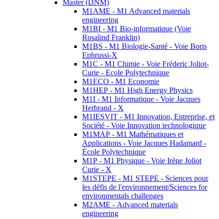
Master (DNM)
M1AME - M1 Advanced materials
engineering
M1BI - M1 Bio-informatique (Voie
Rosalind Franklin)
M1BS - M1 Biologie-Santé - Voie Boris
Ephrussi-X
M1C - M1 Chimie - Voie Fréderic Joliot-
Curie - Ecole Polytechnique
M1ECO - M1 Economie
M1HEP - M1 High Energy Physics
M1I - M1 Informatique - Voie Jacques
Herbrand - X
M1IESVIT - M1 Innovation, Entreprise, et
Société - Voie Innovation technologique
M1MAP - M1 Mathématiques et
Applications - Voie Jacques Hadamard -
École Polytechnique
M1P - M1 Physique - Voie Irène Joliot
Curie - X
M1STEPE - M1 STEPE - Sciences pour
les défis de l'environnement/Sciences for
environmentals challenges
M2AME - Advanced materials
engineering