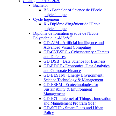
Catalogue 2019 - 2020
Bachelor
BS - Bachelor of Science de l'Ecole
polytechnique
Cycle Ingénieur
X - Diplôme d'ingénieur de l'Ecole
polytechnique
Diplôme de formation gradué de l'Ecole
Polytechnique -MSc&T
GD-AIM - Artificial Intelligence and
Advanced Visual Computing
GD-CYBSEC - Cybersecurity : Threats
and Defenses
GD-DSB - Data Science for Business
GD-EDCF - Economics, Data Analytics
and Corporate Finance
GD-EESTM - Energy Environment :
Science Technology & Management
GD-ESEM - Ecotechnologies for
Sustainability & Environment
Management
GD-IOT - Internet of Things : Innovation
and Management Program (IoT)
GD-SCUP - Smart Cities and Urban
Policy