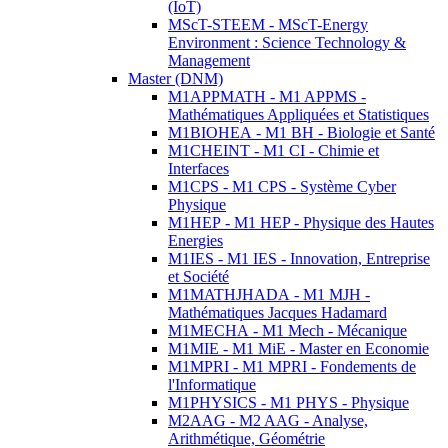
(IoT)
MScT-STEEM - MScT-Energy
Environment : Science Technology &
Management
Master (DNM)
M1APPMATH - M1 APPMS -
Mathématiques Appliquées et Statistiques
M1BIOHEA - M1 BH - Biologie et Santé
M1CHEINT - M1 CI - Chimie et
Interfaces
M1CPS - M1 CPS - Système Cyber
Physique
M1HEP - M1 HEP - Physique des Hautes
Energies
M1IES - M1 IES - Innovation, Entreprise
et Société
M1MATHJHADA - M1 MJH -
Mathématiques Jacques Hadamard
M1MECHA - M1 Mech - Mécanique
M1MIE - M1 MiE - Master en Economie
M1MPRI - M1 MPRI - Fondements de
l'Informatique
M1PHYSICS - M1 PHYS - Physique
M2AAG - M2 AAG - Analyse,
Arithmétique, Géométrie