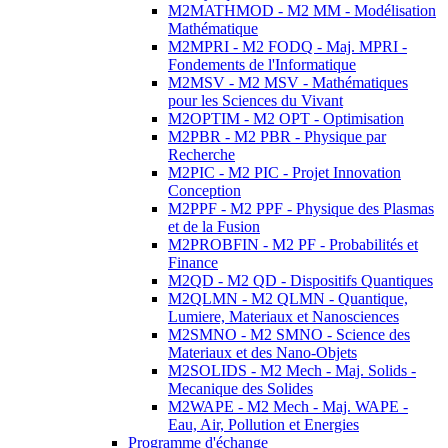
M2MATHMOD - M2 MM - Modélisation
Mathématique
M2MPRI - M2 FODQ - Maj. MPRI -
Fondements de l'Informatique
M2MSV - M2 MSV - Mathématiques
pour les Sciences du Vivant
M2OPTIM - M2 OPT - Optimisation
M2PBR - M2 PBR - Physique par
Recherche
M2PIC - M2 PIC - Projet Innovation
Conception
M2PPF - M2 PPF - Physique des Plasmas
et de la Fusion
M2PROBFIN - M2 PF - Probabilités et
Finance
M2QD - M2 QD - Dispositifs Quantiques
M2QLMN - M2 QLMN - Quantique,
Lumiere, Materiaux et Nanosciences
M2SMNO - M2 SMNO - Science des
Materiaux et des Nano-Objets
M2SOLIDS - M2 Mech - Maj. Solids -
Mecanique des Solides
M2WAPE - M2 Mech - Maj. WAPE -
Eau, Air, Pollution et Energies
Programme d'échange