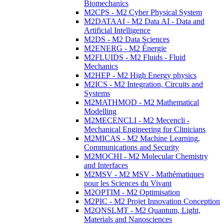
Biomechanics
M2CPS - M2 Cyber Physical System
M2DATAAI - M2 Data AI - Data and
Artificial Intelligence
M2DS - M2 Data Sciences
M2ENERG - M2 Énergie
M2FLUIDS - M2 Fluids - Fluid
Mechanics
M2HEP - M2 High Energy physics
M2ICS - M2 Integration, Circuits and
Systems
M2MATHMOD - M2 Mathematical
Modelling
M2MECENCLI - M2 Mecencli -
Mechanical Engineering for Clinicians
M2MICAS - M2 Machine Learning,
Communications and Security
M2MOCHI - M2 Molecular Chemistry
and Interfaces
M2MSV - M2 MSV - Mathématiques
pour les Sciences du Vivant
M2OPTIM - M2 Optimisation
M2PIC - M2 Projet Innovation Conception
M2QNSLMT - M2 Quantum, Light,
Materials and Nanosciences