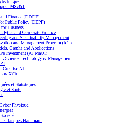
lytechnique
hnique -MSc&T
and Finance (DDDF)
r Public Policy (DEPP)
for Business
ytics and Corporate Finance
ring and Sustainability Management
ovation and Management Program (IoT)
ls, Graphs and Applications
ive Investment (AI-MaQI)
: Science Technology & Management
 AI
 Creative AI
aphy XCin
es et Statistiques
ie et Santé
le
Cyber Physique
nergies
 Société
es Jacques Hadamard