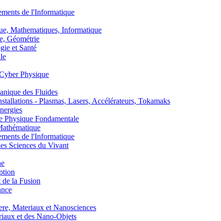
nts de l'Informatique
, Mathematiques, Informatique
, Géométrie
ie et Santé
le
Cyber Physique
nique des Fluides
lations - Plasmas, Lasers, Accélérateurs, Tokamaks
nergies
de Physique Fondamentale
athématique
nts de l'Informatique
s Sciences du Vivant
he
ption
 de la Fusion
ance
, Materiaux et Nanosciences
aux et des Nano-Objets