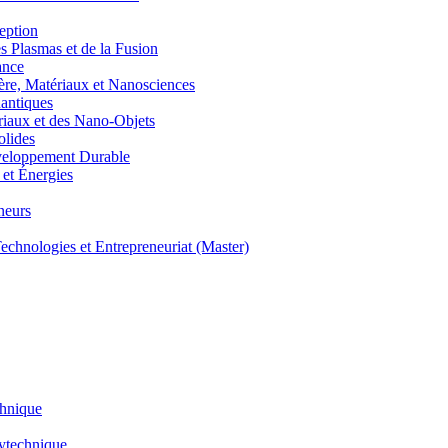
eption
lasmas et de la Fusion
ance
, Matériaux et Nanosciences
ntiques
aux et des Nano-Objets
lides
eloppement Durable
et Énergies
neurs
hnologies et Entrepreneuriat (Master)
chnique
lytechnique