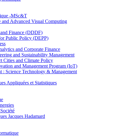
hnique -MSc&T
ce and Advanced Visual Computing
and Finance (DDDF)
r Public Policy (DEPP)
ess
ytics and Corporate Finance
ring and Sustainability Management
Cities and Climate Policy
ovation and Management Program (IoT)
: Science Technology & Management
ppliquées et Statistiques
ue
nergies
 Société
es Jacques Hadamard
ormatique