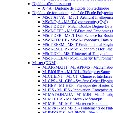
Diplôme d'établissement
X-4A - Diplôme de l'Ecole polytechnique
Diplôme de formation gradué de l'Ecole Polytec
MScT-AI-ViC - MScT-Artificial Intelligen
MScT-CyS - MScT-Cybersecurity (CyS)
MScT-DDDF - MScT-Double Degree Data 
MScT-DEPP - MScT-Data and Economics fo
MScT-DSB - MScT-Data Science for Busin
MScT-EDACF - MScT-Economics, Data Anal
MScT-EESM - MScT-Environmental Enginee
MScT-ESCLiP - MScT-Economics for Smart 
MScT-IOT - MScT-Internet of Things : Inn
MScT-STEEM - MScT-Energy Environment 
Master (DNM)
M1APPMATH - M1 APPMS - Mathématiques A
M1BIOHEA - M1 BH - Biologie et Santé
M1CHEINT - M1 CI - Chimie et Interfaces
M1CPS - M1 CPS - Système Cyber Physiq
M1HEP - M1 HEP - Physique des Hautes E
M1IES - M1 IES - Innovation, Entreprise et
M1MATHJHADA - M1 MJH - Mathématiqu
M1MECHA - M1 Mech - Mécanique
M1MIE - M1 MiE - Master en Economie
M1MPRI - M1 MPRI - Fondements de l'Inf
M1PHYSICS - M1 PHYS - Physique