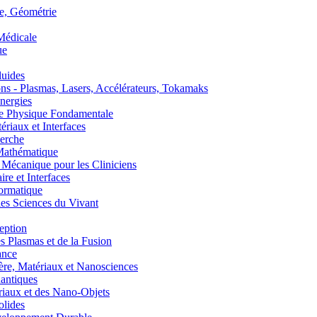
, Géométrie
édicale
ue
uides
s - Plasmas, Lasers, Accélérateurs, Tokamaks
nergies
de Physique Fondamentale
aux et Interfaces
erche
athématique
anique pour les Cliniciens
 et Interfaces
ormatique
s Sciences du Vivant
eption
lasmas et de la Fusion
ance
, Matériaux et Nanosciences
ntiques
aux et des Nano-Objets
lides