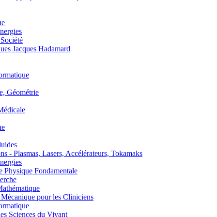
ue
nergies
 Société
es Jacques Hadamard
ormatique
, Géométrie
édicale
ue
uides
s - Plasmas, Lasers, Accélérateurs, Tokamaks
nergies
de Physique Fondamentale
erche
athématique
anique pour les Cliniciens
ormatique
s Sciences du Vivant