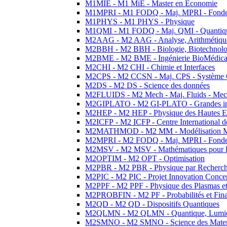
M1MIE - M1 MiE - Master en Economie
M1MPRI - M1 FODQ - Maj. MPRI - Fondeme
M1PHYS - M1 PHYS - Physique
M1QMI - M1 FODQ - Maj. QMI - Quantique
M2AAG - M2 AAG - Analyse, Arithmétique
M2BBH - M2 BBH - Biologie, Biotechnolog
M2BME - M2 BME - Ingénierie BioMédica
M2CHI - M2 CHI - Chimie et Interfaces
M2CPS - M2 CCSN - Maj. CPS - Système 
M2DS - M2 DS - Science des données
M2FLUIDS - M2 Mech - Maj. Fluids - Meca
M2GIPLATO - M2 GI-PLATO - Grandes instal
M2HEP - M2 HEP - Physique des Hautes E
M2ICFP - M2 ICFP - Centre International 
M2MATHMOD - M2 MM - Modélisation M
M2MPRI - M2 FODQ - Maj. MPRI - Fondeme
M2MSV - M2 MSV - Mathématiques pour le
M2OPTIM - M2 OPT - Optimisation
M2PBR - M2 PBR - Physique par Recherc
M2PIC - M2 PIC - Projet Innovation Conce
M2PPF - M2 PPF - Physique des Plasmas et
M2PROBFIN - M2 PF - Probabilités et Fin
M2QD - M2 QD - Dispositifs Quantiques
M2QLMN - M2 QLMN - Quantique, Lumiere
M2SMNO - M2 SMNO - Science des Materi