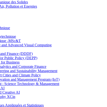
nique des Solides
, Pollution et Energies
chnique
lytechnique
hnique -MSc&T
ce and Advanced Visual Computing
and Finance (DDDF)
r Public Policy (DEPP)
for Business
ytics and Corporate Finance
ring and Sustainability Management
Cities and Climate Policy
ovation and Management Program (IoT)
: Science Technology & Management
 AI
 Creative AI
aphy XCin
ppliquées et Statistiques