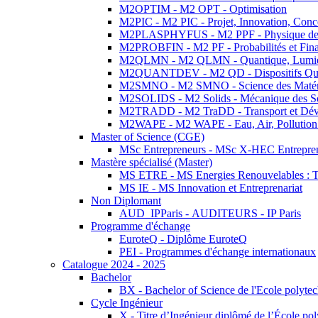
M2OPTIM - M2 OPT - Optimisation
M2PIC - M2 PIC - Projet, Innovation, Conc
M2PLASPHYFUS - M2 PPF - Physique des P
M2PROBFIN - M2 PF - Probabilités et Fin
M2QLMN - M2 QLMN - Quantique, Lumière
M2QUANTDEV - M2 QD - Dispositifs Qua
M2SMNO - M2 SMNO - Science des Matéri
M2SOLIDS - M2 Solids - Mécanique des So
M2TRADD - M2 TraDD - Transport et Dév
M2WAPE - M2 WAPE - Eau, Air, Pollution 
Master of Science (CGE)
MSc Entrepreneurs - MSc X-HEC Entrepre
Mastère spécialisé (Master)
MS ETRE - MS Energies Renouvelables : Tec
MS IE - MS Innovation et Entreprenariat
Non Diplomant
AUD_IPParis - AUDITEURS - IP Paris
Programme d'échange
EuroteQ - Diplôme EuroteQ
PEI - Programmes d'échange internationaux
Catalogue 2024 - 2025
Bachelor
BX - Bachelor of Science de l'Ecole polyte
Cycle Ingénieur
X - Titre d’Ingénieur diplômé de l’École po