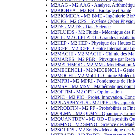
M2AAG - M2 AAG - Analyse, Arithmétique
M2BIOHEA - M2 BH - Biologie et Santé
M2BIOMECA - M2 BME - Ingénierie BioM
M2CPS - M2 CPS - Système Cyber Physiq
M2DS - M2 DS - Data Science
M2FLUIDS - M2 Fluids - Mécanique des Fl
M2GI - M2 GI-PLATO - Grandes installation
M2HEP - M2 HEP - Physique des Hautes E
M2ICFP - M2 ICFP - Centre International 
M2MACHI - M2 MACHI - Chimie des Matéri
M2MARES - M2 PBR - Physique par Rech
M2MATHMOD - M2 MM - Modélisation M
M2MECENCLI - M2 MECENCLI - Génie Méc
M2MOCHI - M2 MoChI - Chimie Moléculaire
M2MPRI - M2 MPRI - Fondements de l'Inf
M2MSV - M2 MSV - Mathématiques pour le
M2OPTIM - M2 OPT - Optimisation
M2PIC - M2 PIC - Projet, Innovation, Conc
M2PLASPHYFUS - M2 PPF - Physique des P
M2PROBFIN - M2 PF - Probabilités et Fin
M2QLMN - M2 QLMN - Quantique, Lumière
M2QUANTDEV - M2 QD - Dispositifs Qua
M2SMNO - M2 SMNO - Science des Matéri
M2SOLIDS - M2 Solids - Mécanique des So