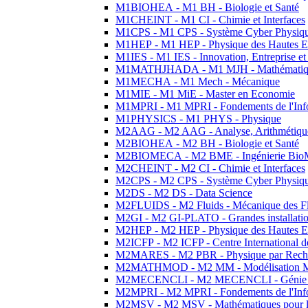
M1BIOHEA - M1 BH - Biologie et Santé
M1CHEINT - M1 CI - Chimie et Interfaces
M1CPS - M1 CPS - Système Cyber Physiq
M1HEP - M1 HEP - Physique des Hautes E
M1IES - M1 IES - Innovation, Entreprise et
M1MATHJHADA - M1 MJH - Mathématiqu
M1MECHA - M1 Mech - Mécanique
M1MIE - M1 MiE - Master en Economie
M1MPRI - M1 MPRI - Fondements de l'Inf
M1PHYSICS - M1 PHYS - Physique
M2AAG - M2 AAG - Analyse, Arithmétique
M2BIOHEA - M2 BH - Biologie et Santé
M2BIOMECA - M2 BME - Ingénierie BioM
M2CHEINT - M2 CI - Chimie et Interfaces
M2CPS - M2 CPS - Système Cyber Physiq
M2DS - M2 DS - Data Science
M2FLUIDS - M2 Fluids - Mécanique des Fl
M2GI - M2 GI-PLATO - Grandes installation
M2HEP - M2 HEP - Physique des Hautes E
M2ICFP - M2 ICFP - Centre International 
M2MARES - M2 PBR - Physique par Rech
M2MATHMOD - M2 MM - Modélisation M
M2MECENCLI - M2 MECENCLI - Génie Méc
M2MPRI - M2 MPRI - Fondements de l'Inf
M2MSV - M2 MSV - Mathématiques pour le