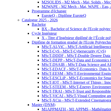
M2SOLIDS - M2 Mech - Maj. Solids - Meca
M2WAPE - M2 Mech - Maj. WAPE - Eau, Air
Programme d'échange
EuroteQ - Diplôme EuroteQ
Catalogue 2025 - 2026
Bachelor
BX - Bachelor of Science de l'Ecole polyte
Cycle Ingénieur
X - Titre d’Ingénieur diplômé de l’École po
Diplôme de formation gradué de l'Ecole Polytec
MScT-AI-ViC - MScT-Artificial Intelligen
MScT-CyS - MScT-Cybersecurity (CyS)
MScT-DDDF - MScT-Double Degree Data 
MScT-DEPP - MScT-Data and Economics fo
MScT-DSAIB - MScT-Data Science and AI 
MScT-EDACF - MScT-Economics, Data Anal
MScT-EESM - MScT-Environmental Enginee
MScT-ESCLiP - MScT-Economics for Smart 
MScT-IOT - MScT-Internet of Things : Inn
MScT-STEEM - MScT-Energy Environment 
MScT-TRAI - MScT-Trust and Responsible
MScT-ViCAI - MScT-Visual Computing and
MScT-XCin - MScT-Extended Cinematogr
Master (DNM)
M1APPMATH - M1 APPMS - Mathématiques A