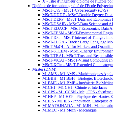
X - Titre d’Ingénieur diplômé de l’École po
Diplôme de formation gradué de l'Ecole Polytec
MScT-CyS - MScT-Cybersecurity (CyS)
MScT-DDDF - MScT-Double Degree Data 
MScT-DEPP - MScT-Data and Economics fo
MScT-DSAIB - MScT-Data Science and AI 
MScT-EDACF - MScT-Economics, Data Anal
MScT-EESM - MScT-Environmental Enginee
MScT-IOT - MScT-Internet of Things : Inn
MScT-LLGA - Track : Large Language Mode
MScT-MaQI - AI for Markets and Quantitat
MScT-STEEM - MScT-Energy Environment 
MScT-TRAI - MScT-Trust and Responsible
MScT-ViCAI - MScT-Visual Computing and
MScT-XCin - MScT-Extended Cinematogr
Master (DNM)
M1AMS - M1 AMS - Mathématiques Appliqué
M1BBH - M1 BBH - Biologie, Biotechnolog
M1BME - M1 BME - Ingénierie BioMédica
M1CHI - M1 CHI - Chimie et Interfaces
M1CPS - M1 CCSN - Maj. CPS - Système 
M1HEP - M1 HEP - Physique des Hautes E
M1IES - M1 IES - Innovation, Entreprise et
M1MATHJHADA - M1 MJH - Mathematiqu
M1MEC - M1 Mech - Mecanique