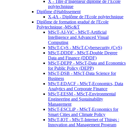
X - Titre d’Ingénieur diplômé de l’École
polytechnique
Diplôme d'établissement
X-4A - Diplôme de l'Ecole polytechnique
Diplôme de formation gradué de l'Ecole
Polytechnique -MSc&T
MScT-AI-ViC - MScT-Artificial
Intelligence and Advanced Visual
Computing
MScT-CyS - MScT-Cybersecurity (CyS)
MScT-DDDF - MScT-Double Degree
Data and Finance (DDDF)
MScT-DEPP - MScT-Data and Economics
for Public Policy (DEPP)
MScT-DSB - MScT-Data Science for
Business
MScT-EDACF - MScT-Economics, Data
Analytics and Corporate Finance
MScT-EESM - MScT-Environmental
Engineering and Sustainability
Management
MScT-ESCLiP - MScT-Economics for
Smart Cities and Climate Policy
MScT-IOT - MScT-Internet of Things :
Innovation and Management Program