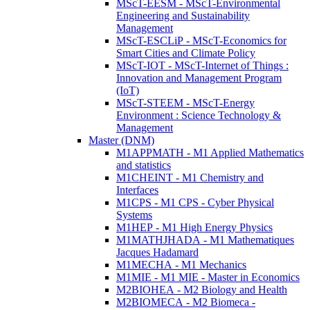
MScT-EESM - MScT-Environmental
Engineering and Sustainability
Management
MScT-ESCLiP - MScT-Economics for
Smart Cities and Climate Policy
MScT-IOT - MScT-Internet of Things :
Innovation and Management Program
(IoT)
MScT-STEEM - MScT-Energy
Environment : Science Technology &
Management
Master (DNM)
M1APPMATH - M1 Applied Mathematics
and statistics
M1CHEINT - M1 Chemistry and
Interfaces
M1CPS - M1 CPS - Cyber Physical
Systems
M1HEP - M1 High Energy Physics
M1MATHJHADA - M1 Mathematiques
Jacques Hadamard
M1MECHA - M1 Mechanics
M1MIE - M1 MIE - Master in Economics
M2BIOHEA - M2 Biology and Health
M2BIOMECA - M2 Biomeca -