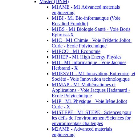
Master (DNM)
M1AME - M1 Advanced materials
engineering
M1BI - M1 Bio-informatique (Voie
Rosalind Franklin)
M1BS - M1 Biologie-Santé - Voie Boris
Ephrussi-X
M1C - M1 Chimie - Voie Fréderic Joliot-
Curie - Ecole Polytechnique
M1ECO - M1 Economie
M1HEP - M1 High Energy Physics
M1I - M1 Informatique - Voie Jacques
Herbrand - X
M1IESVIT - M1 Innovation, Entreprise, et
Société - Voie Innovation technologique
M1MAP - M1 Mathématiques et
Applications - Voie Jacques Hadamard -
École Polytechnique
M1P - M1 Physique - Voie Irène Joliot
Curie - X
M1STEPE - M1 STEPE - Sciences pour
les défis de l'environnement/Sciences for
environmentals challenges
M2AME - Advanced materials
engineering