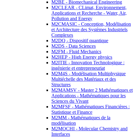
M2BE - Biomechanical Engineering
M2CLEAR - CLimat, Environnement,
Applications et Recherche - Water, Air,
Pollution and Energy
M2CMASIC - Conception, Modélisation
et Architecture des Systèmes Industriels
Complexes
M2DQ - Dispositif quantique
M2DS - Data Sciences
M2FM - Fluid Mechanics
M2HEP - High Energy physics
M2ITIE - Innovation Technologique :
ingénierie et entrepreneuriat
M2M4S - Modélisation Multiphysique
Multiéchelle des Matériaux et des
Structures
M2MAMSV - Master 2 Mathématiques et
Applications - Mathématiques pour les
Sciences du Vivant
M2MFSF - Mathématiques Financières :
Statistique et Finance
M2MM - Mathématiques de la
modélisation
M2MOCHI - Molecular Chemistry and
Interfaces