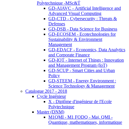
Polytechnique -MSc&T
GD-AIAVC - Artificial Intelligence and
Advanced Visual Computing
GD-CTD - Cybersecurity : Threats &
Defenses
GD-DSB - Data Science for Business
GD-ECOSEM - Ecotechnologies for
Sustainability & Environment
Management
GD-EDACF - Economics, Data Analytics
and Corporate Finance
GD-IOT - Internet of Things : Innovation
and Management Program (IoT)
GD-SCUP - Smart Cities and Urban
Policy
GD-STEEM - Energy Environment :
Science Technology & Management
Catalogue 2017 - 2018
Cycle Ingénieur
X - Diplôme d'ingénieur de l'Ecole
Polytechnique
Master (DNM)
M1QMI - M1 FODQ - Maj. QMI -
Quantique, mathematiques, informatique