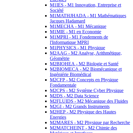
M1IES - M1 Innovation, Entreprise et
Société
M1MATHJHADA - M1 Mathématiques
Jacques Hadamard
M1MECHA - M1 Mécanique
M1MIE - M1 en Economie
M1MPRI - M1 Fondements de
l'Informatique MPRI
M1PHYSICS - M1 Physique
M2AAG - M2 Analyse, Arithmétique,
Géométrie
M2BIOHEA - M2 Biologie et Santé
M2BIOMECA - M2 Biomécanique et
Ingéniérie Biomédical
M2CFP - M2 Concepts en Physique
Fondamentale
M2CPS - M2 Système Cyber Physique
M2DS - M2 Data Science
M2FLUIDS - M2 Mécanique des Fluides
M2GI - M2 Grands Instruments
M2HEP - M2 Physique des Hautes
Energies
M2MARES - M2 Physique par Recherche
M2MATCHEINT - M2 Chimie des