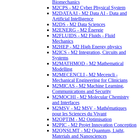
Biomechanics
M2CPS - M2 Cyber Physical System
M2DATAAI - M2 Data AI - Data and
Artificial Intelligence
M2DS - M2 Data Sciences
M2ENERG - M2 Énergie
M2FLUIDS - M2 Fluids - Fluid
Mechanics
M2HEP - M2 High Energy physics
M2ICS - M2 Integration, Circuits and
Systems
M2MATHMOD - M2 Mathematical
Modelling
M2MECENCLI - M2 Mecencli -
Mechanical Engineering for Clinicians
M2MICAS - M2 Machine Learning,
Communications and Security
M2MOCHI - M2 Molecular Chemistry
and Interfaces
M2MSV - M2 MSV - Mathématiques
pour les Sciences du Vivant
M2OPTIM - M2 Optimisation
M2PIC - M2 Projet Innovation Conception
M2QNSLMT - M2 Quantum, Light,
Materials and Nanosciences