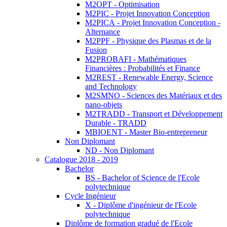
M2OPT - Optimisation
M2PIC - Projet Innovation Conception
M2PICA - Projet Innovation Conception -
Alternance
M2PPF - Physique des Plasmas et de la
Fusion
M2PROBAFI - Mathématiques
Financières : Probabilités et Finance
M2REST - Renewable Energy, Science
and Technology
M2SMNO - Sciences des Matériaux et des
nano-objets
M2TRADD - Transport et Développement
Durable - TRADD
MBIOENT - Master Bio-entrepreneur
Non Diplomant
ND - Non Diplomant
Catalogue 2018 - 2019
Bachelor
BS - Bachelor of Science de l'Ecole
polytechnique
Cycle Ingénieur
X - Diplôme d'ingénieur de l'Ecole
polytechnique
Diplôme de formation gradué de l'Ecole