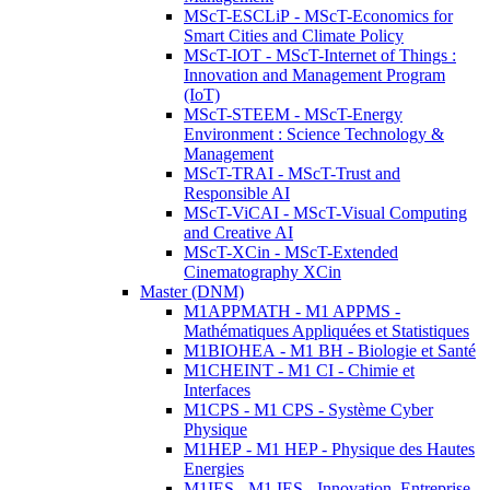
MScT-ESCLiP - MScT-Economics for
Smart Cities and Climate Policy
MScT-IOT - MScT-Internet of Things :
Innovation and Management Program
(IoT)
MScT-STEEM - MScT-Energy
Environment : Science Technology &
Management
MScT-TRAI - MScT-Trust and
Responsible AI
MScT-ViCAI - MScT-Visual Computing
and Creative AI
MScT-XCin - MScT-Extended
Cinematography XCin
Master (DNM)
M1APPMATH - M1 APPMS -
Mathématiques Appliquées et Statistiques
M1BIOHEA - M1 BH - Biologie et Santé
M1CHEINT - M1 CI - Chimie et
Interfaces
M1CPS - M1 CPS - Système Cyber
Physique
M1HEP - M1 HEP - Physique des Hautes
Energies
M1IES - M1 IES - Innovation, Entreprise