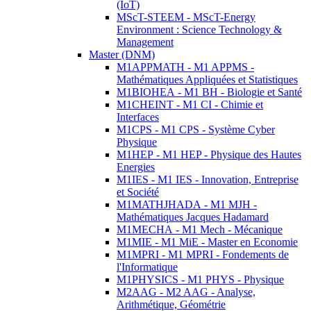
(IoT)
MScT-STEEM - MScT-Energy
Environment : Science Technology &
Management
Master (DNM)
M1APPMATH - M1 APPMS -
Mathématiques Appliquées et Statistiques
M1BIOHEA - M1 BH - Biologie et Santé
M1CHEINT - M1 CI - Chimie et
Interfaces
M1CPS - M1 CPS - Système Cyber
Physique
M1HEP - M1 HEP - Physique des Hautes
Energies
M1IES - M1 IES - Innovation, Entreprise
et Société
M1MATHJHADA - M1 MJH -
Mathématiques Jacques Hadamard
M1MECHA - M1 Mech - Mécanique
M1MIE - M1 MiE - Master en Economie
M1MPRI - M1 MPRI - Fondements de
l'Informatique
M1PHYSICS - M1 PHYS - Physique
M2AAG - M2 AAG - Analyse,
Arithmétique, Géométrie