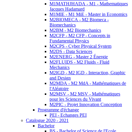
M1MATHJHADA - M1 - Mathematiques
Jacques Hadamard
M1MIE - M1 MiE - Master in Economics
M2BIOMECA - M2 Biomeca -
Biomechanics
M2BM - M2 Biomechanics
M2CFP - M2 CFP - Concepts in
Fundamental Physics
M2CPS - Cyber Physical System
M2DS - Data Sciences
M2ENERG - Master 2 Énergie
M2FLUIDS - M2 Fluids - Fluid
Mechanics
M2IGD - M2 IGD - Interaction, Graphic
and Design
M2MDA - M2 MdA - Mathématiques de
l'Aléatoire
M2MSV - M2 MSV - Mathématiques
pour les Sciences du Vivant
M2PIC - Projet Innovation Conception
Programme d'échange
PEI - Echanges PEI
Catalogue 2020 - 2021
Bachelor
BS - Bachelor of Science de l'Ecole