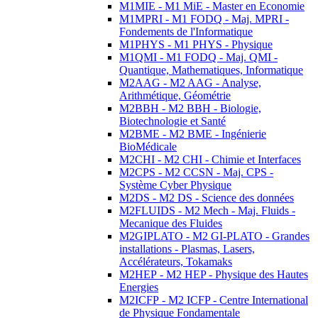
M1MIE - M1 MiE - Master en Economie
M1MPRI - M1 FODQ - Maj. MPRI -
Fondements de l'Informatique
M1PHYS - M1 PHYS - Physique
M1QMI - M1 FODQ - Maj. QMI -
Quantique, Mathematiques, Informatique
M2AAG - M2 AAG - Analyse,
Arithmétique, Géométrie
M2BBH - M2 BBH - Biologie,
Biotechnologie et Santé
M2BME - M2 BME - Ingénierie
BioMédicale
M2CHI - M2 CHI - Chimie et Interfaces
M2CPS - M2 CCSN - Maj. CPS -
Système Cyber Physique
M2DS - M2 DS - Science des données
M2FLUIDS - M2 Mech - Maj. Fluids -
Mecanique des Fluides
M2GIPLATO - M2 GI-PLATO - Grandes
installations - Plasmas, Lasers,
Accélérateurs, Tokamaks
M2HEP - M2 HEP - Physique des Hautes
Energies
M2ICFP - M2 ICFP - Centre International
de Physique Fondamentale