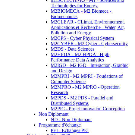
M1SCTECHNRJ - M1 - Sciences and
Technologies for Energy
M2BIOMECA - M2 Biomeca -
Biomechanics
M2CLEAR - CLimat, Environnement,
Applications et Recherche - Water, Air,
Pollution and Energy
M2CPS - Cyber Physical System
M2CYBER - M2 Cyber - Cybersecurity
M2DS - Data Sciences
M2HPDA - M2 HPDA - High
Performance Data Analytics
M2IGD - M2 IGD - Interaction, Graphic
and Design
M2MPRI - M2 MPRI - Foudations of
Computer Science
M2MPRO - M2 MPRO - Operation
Research
M2PDS - M2 PDS - Parallel and
Distributed Systems
M2PIC - Projet Innovation Conception
Non Diplomant
ND - Non Diplomant
Programme d'échange
PEI - Echanges PEI