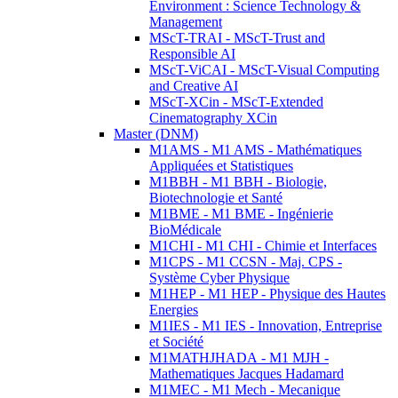
Environment : Science Technology &
Management
MScT-TRAI - MScT-Trust and
Responsible AI
MScT-ViCAI - MScT-Visual Computing
and Creative AI
MScT-XCin - MScT-Extended
Cinematography XCin
Master (DNM)
M1AMS - M1 AMS - Mathématiques
Appliquées et Statistiques
M1BBH - M1 BBH - Biologie,
Biotechnologie et Santé
M1BME - M1 BME - Ingénierie
BioMédicale
M1CHI - M1 CHI - Chimie et Interfaces
M1CPS - M1 CCSN - Maj. CPS -
Système Cyber Physique
M1HEP - M1 HEP - Physique des Hautes
Energies
M1IES - M1 IES - Innovation, Entreprise
et Société
M1MATHJHADA - M1 MJH -
Mathematiques Jacques Hadamard
M1MEC - M1 Mech - Mecanique