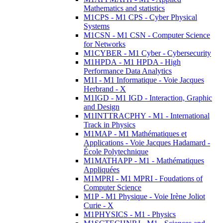
Mathematics and statistics
M1CPS - M1 CPS - Cyber Physical
Systems
M1CSN - M1 CSN - Computer Science
for Networks
M1CYBER - M1 Cyber - Cybersecurity
M1HPDA - M1 HPDA - High
Performance Data Analytics
M1I - M1 Informatique - Voie Jacques
Herbrand - X
M1IGD - M1 IGD - Interaction, Graphic
and Design
M1INTTRACPHY - M1 - International
Track in Physics
M1MAP - M1 Mathématiques et
Applications - Voie Jacques Hadamard -
École Polytechnique
M1MATHAPP - M1 - Mathématiques
Appliquées
M1MPRI - M1 MPRI - Foudations of
Computer Science
M1P - M1 Physique - Voie Irène Joliot
Curie - X
M1PHYSICS - M1 - Physics