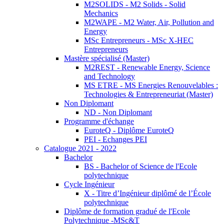
M2SOLIDS - M2 Solids - Solid
Mechanics
M2WAPE - M2 Water, Air, Pollution and
Energy
MSc Entrepreneurs - MSc X-HEC
Entrepreneurs
Mastère spécialisé (Master)
M2REST - Renewable Energy, Science
and Technology
MS ETRE - MS Energies Renouvelables :
Technologies & Entrepreneuriat (Master)
Non Diplomant
ND - Non Diplomant
Programme d'échange
EuroteQ - Diplôme EuroteQ
PEI - Echanges PEI
Catalogue 2021 - 2022
Bachelor
BS - Bachelor of Science de l'Ecole
polytechnique
Cycle Ingénieur
X - Titre d’Ingénieur diplômé de l’École
polytechnique
Diplôme de formation gradué de l'Ecole
Polytechnique -MSc&T