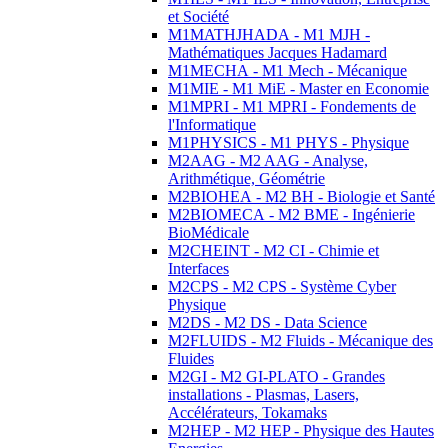
et Société
M1MATHJHADA - M1 MJH -
Mathématiques Jacques Hadamard
M1MECHA - M1 Mech - Mécanique
M1MIE - M1 MiE - Master en Economie
M1MPRI - M1 MPRI - Fondements de
l'Informatique
M1PHYSICS - M1 PHYS - Physique
M2AAG - M2 AAG - Analyse,
Arithmétique, Géométrie
M2BIOHEA - M2 BH - Biologie et Santé
M2BIOMECA - M2 BME - Ingénierie
BioMédicale
M2CHEINT - M2 CI - Chimie et
Interfaces
M2CPS - M2 CPS - Système Cyber
Physique
M2DS - M2 DS - Data Science
M2FLUIDS - M2 Fluids - Mécanique des
Fluides
M2GI - M2 GI-PLATO - Grandes
installations - Plasmas, Lasers,
Accélérateurs, Tokamaks
M2HEP - M2 HEP - Physique des Hautes