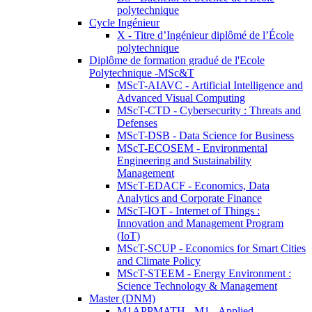
polytechnique
Cycle Ingénieur
X - Titre d’Ingénieur diplômé de l’École
polytechnique
Diplôme de formation gradué de l'Ecole
Polytechnique -MSc&T
MScT-AIAVC - Artificial Intelligence and
Advanced Visual Computing
MScT-CTD - Cybersecurity : Threats and
Defenses
MScT-DSB - Data Science for Business
MScT-ECOSEM - Environmental
Engineering and Sustainability
Management
MScT-EDACF - Economics, Data
Analytics and Corporate Finance
MScT-IOT - Internet of Things :
Innovation and Management Program
(IoT)
MScT-SCUP - Economics for Smart Cities
and Climate Policy
MScT-STEEM - Energy Environment :
Science Technology & Management
Master (DNM)
M1APPMATH - M1 - Applied