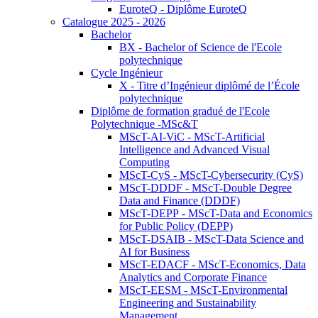
EuroteQ - Diplôme EuroteQ
Catalogue 2025 - 2026
Bachelor
BX - Bachelor of Science de l'Ecole
polytechnique
Cycle Ingénieur
X - Titre d’Ingénieur diplômé de l’École
polytechnique
Diplôme de formation gradué de l'Ecole
Polytechnique -MSc&T
MScT-AI-ViC - MScT-Artificial
Intelligence and Advanced Visual
Computing
MScT-CyS - MScT-Cybersecurity (CyS)
MScT-DDDF - MScT-Double Degree
Data and Finance (DDDF)
MScT-DEPP - MScT-Data and Economics
for Public Policy (DEPP)
MScT-DSAIB - MScT-Data Science and
AI for Business
MScT-EDACF - MScT-Economics, Data
Analytics and Corporate Finance
MScT-EESM - MScT-Environmental
Engineering and Sustainability
Management