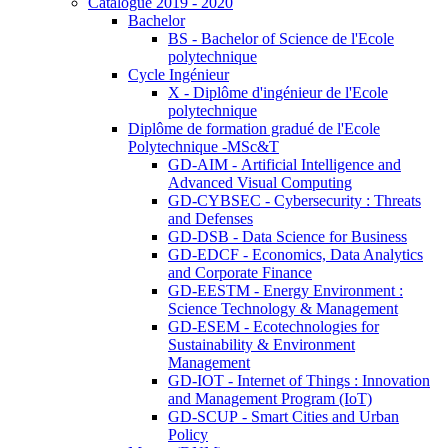
Catalogue 2019 - 2020
Bachelor
BS - Bachelor of Science de l'Ecole
polytechnique
Cycle Ingénieur
X - Diplôme d'ingénieur de l'Ecole
polytechnique
Diplôme de formation gradué de l'Ecole
Polytechnique -MSc&T
GD-AIM - Artificial Intelligence and
Advanced Visual Computing
GD-CYBSEC - Cybersecurity : Threats
and Defenses
GD-DSB - Data Science for Business
GD-EDCF - Economics, Data Analytics
and Corporate Finance
GD-EESTM - Energy Environment :
Science Technology & Management
GD-ESEM - Ecotechnologies for
Sustainability & Environment
Management
GD-IOT - Internet of Things : Innovation
and Management Program (IoT)
GD-SCUP - Smart Cities and Urban
Policy