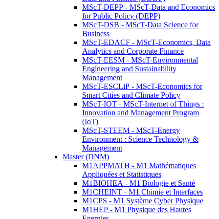
MScT-DEPP - MScT-Data and Economics
for Public Policy (DEPP)
MScT-DSB - MScT-Data Science for
Business
MScT-EDACF - MScT-Economics, Data
Analytics and Corporate Finance
MScT-EESM - MScT-Environmental
Engineering and Sustainability
Management
MScT-ESCLiP - MScT-Economics for
Smart Cities and Climate Policy
MScT-IOT - MScT-Internet of Things :
Innovation and Management Program
(IoT)
MScT-STEEM - MScT-Energy
Environment : Science Technology &
Management
Master (DNM)
M1APPMATH - M1 Mathématiques
Appliquées et Statistiques
M1BIOHEA - M1 Biologie et Santé
M1CHEINT - M1 Chimie et Interfaces
M1CPS - M1 Système Cyber Physique
M1HEP - M1 Physique des Hautes
Energies