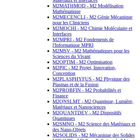
Matériaux et Interfaces
M2MATHMOD - M2 Modélisation
Mathématique
M2MECENCLI - M2 Génie Mécanique
pour les Cliniciens
M2MOCHI - M2 Chimie Moléculaire et
Interfaces
M2MPRI - M2 Fondements de
l'Informatique MPRI
M2MSV - M2 Mathématiques pour les
Sciences du Vivant
M2OPTIM - M2 Optimisation
M2PIC - M2 Projet, Innovation,
Conception
M2PLASPHYFUS - M2 Physique des
Plasmas et de la Fusion
M2PROBFIN - M2 Probabilités et
Finance
M2QNSLMT - M2 Quantique, Lumière,
Matériaux et Nanosciences
M2QUANTDEV - M2 Dispositifs
Quantiques
M2SMNO - M2 Science des Matériaux et
des Nano-Objets
M2SOLIDS - M2 Mécanique des Solides