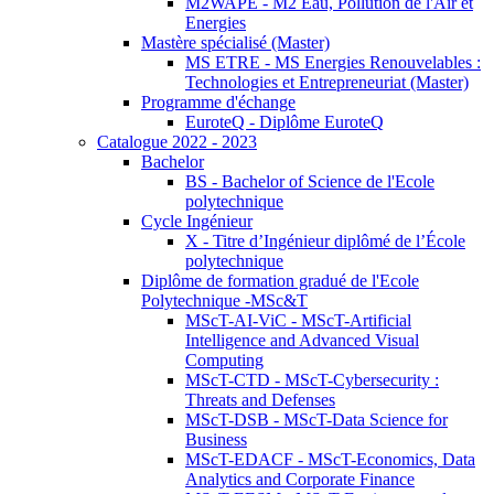
M2WAPE - M2 Eau, Pollution de l'Air et
Energies
Mastère spécialisé (Master)
MS ETRE - MS Energies Renouvelables :
Technologies et Entrepreneuriat (Master)
Programme d'échange
EuroteQ - Diplôme EuroteQ
Catalogue 2022 - 2023
Bachelor
BS - Bachelor of Science de l'Ecole
polytechnique
Cycle Ingénieur
X - Titre d’Ingénieur diplômé de l’École
polytechnique
Diplôme de formation gradué de l'Ecole
Polytechnique -MSc&T
MScT-AI-ViC - MScT-Artificial
Intelligence and Advanced Visual
Computing
MScT-CTD - MScT-Cybersecurity :
Threats and Defenses
MScT-DSB - MScT-Data Science for
Business
MScT-EDACF - MScT-Economics, Data
Analytics and Corporate Finance