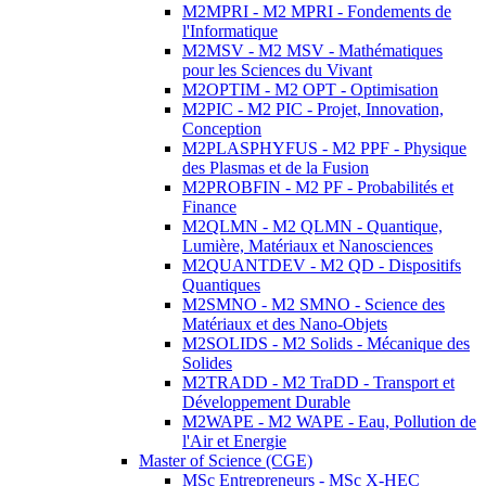
M2MPRI - M2 MPRI - Fondements de
l'Informatique
M2MSV - M2 MSV - Mathématiques
pour les Sciences du Vivant
M2OPTIM - M2 OPT - Optimisation
M2PIC - M2 PIC - Projet, Innovation,
Conception
M2PLASPHYFUS - M2 PPF - Physique
des Plasmas et de la Fusion
M2PROBFIN - M2 PF - Probabilités et
Finance
M2QLMN - M2 QLMN - Quantique,
Lumière, Matériaux et Nanosciences
M2QUANTDEV - M2 QD - Dispositifs
Quantiques
M2SMNO - M2 SMNO - Science des
Matériaux et des Nano-Objets
M2SOLIDS - M2 Solids - Mécanique des
Solides
M2TRADD - M2 TraDD - Transport et
Développement Durable
M2WAPE - M2 WAPE - Eau, Pollution de
l'Air et Energie
Master of Science (CGE)
MSc Entrepreneurs - MSc X-HEC