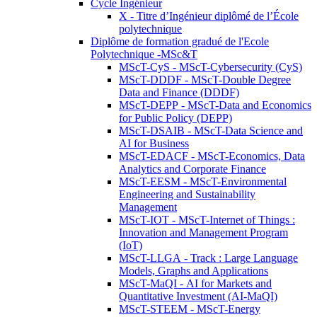
Cycle Ingénieur
X - Titre d’Ingénieur diplômé de l’École
polytechnique
Diplôme de formation gradué de l'Ecole
Polytechnique -MSc&T
MScT-CyS - MScT-Cybersecurity (CyS)
MScT-DDDF - MScT-Double Degree
Data and Finance (DDDF)
MScT-DEPP - MScT-Data and Economics
for Public Policy (DEPP)
MScT-DSAIB - MScT-Data Science and
AI for Business
MScT-EDACF - MScT-Economics, Data
Analytics and Corporate Finance
MScT-EESM - MScT-Environmental
Engineering and Sustainability
Management
MScT-IOT - MScT-Internet of Things :
Innovation and Management Program
(IoT)
MScT-LLGA - Track : Large Language
Models, Graphs and Applications
MScT-MaQI - AI for Markets and
Quantitative Investment (AI-MaQI)
MScT-STEEM - MScT-Energy