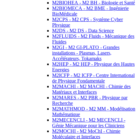
M2BIOHEA - M2 BH - Biologie et Santé
M2BIOMECA - M2 BME - Ingénierie
BioMédicale
M2CPS - M2 CPS - Système Cyber
Physique
M2DS - M2 DS - Data Science
M2FLUIDS - M2 Fluids - Mécanique des
Fluides
M2GI - M2 GI-PLATO - Grandes
installations - Plasmas, Lasers,
Accélérateurs, Tokamaks
M2HEP - M2 HEP - Physique des Hautes
Energies
M2ICFP - M2 ICFP - Centre International
de Physique Fondamentale
M2MACHI - M2 MACHI - Chimie des
Matériaux et Interfaces
M2MARES - M2 PBR - Physique par
Recherche
M2MATHMOD - M2 MM - Modélisation
Mathématique
M2MECENCLI - M2 MECENCLI -
Génie Mécanique pour les Cliniciens
M2MOCHI - M2 MoChI - Chimie
Moléculaire et Interfaces