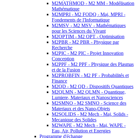
M2MATHMOD - M2 MM - Modélisation
Mathématique
M2MPRI - M2 FODQ - Maj. MPRI -
Fondements de l'Informatique
M2MSV - M2 MSV - Mathématiques
pour les Sciences du Vivant
M2OPTIM - M2 OPT - Optimisation
M2PBR - M2 PBR - Physique par
Recherche
M2PIC - M2 PIC - Projet Innovation
Conception
M2PPF - M2 PPF - Physique des Plasmas
et de la Fusion
M2PROBFIN - M2 PF - Probabilités et
Finance
M2QD - M2 QD - Dispositifs Quantiques
M2QLMN - M2 QLMN - Quantique,
Lumiere, Materiaux et Nanosciences
M2SMNO - M2 SMNO - Science des
Materiaux et des Nano-Objets
M2SOLIDS - M2 Mech - Maj. Solids -
Mecanique des Solides
M2WAPE - M2 Mech - Maj. WAPE -
Eau, Air, Pollution et Energies
Programme d'échange