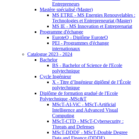
Entrepreneurs
Mastère spécialisé (Master)
MS ETRE - MS Energies Renouvelables :
Technologies et Entrepreneuriat (Master)
MS IE - MS Innovation et Entreprenariat
Programme d'échange
EuroteQ - Diplôme EuroteQ
PEI - Programmes d'échange
internationaux
Catalogue 2023 - 2024
Bachelor
BS - Bachelor of Science de l'Ecole
polytechnique
Cycle Ingénieur
X - Titre d’Ingénieur diplômé de l’École
polytechnique
Diplôme de formation gradué de l'Ecole
Polytechnique -MSc&T
MScT-AI-ViC - MScT-Artificial
Intelligence and Advanced Visual
Computing
MScT-CTD - MScT-Cybersecurity :
Threats and Defenses
MScT-DDDF - MScT-Double Degree
Data and Finance (DDDF)