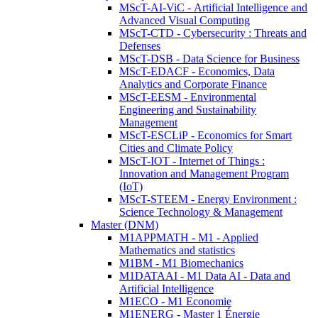
MScT-AI-ViC - Artificial Intelligence and
Advanced Visual Computing
MScT-CTD - Cybersecurity : Threats and
Defenses
MScT-DSB - Data Science for Business
MScT-EDACF - Economics, Data
Analytics and Corporate Finance
MScT-EESM - Environmental
Engineering and Sustainability
Management
MScT-ESCLiP - Economics for Smart
Cities and Climate Policy
MScT-IOT - Internet of Things :
Innovation and Management Program
(IoT)
MScT-STEEM - Energy Environment :
Science Technology & Management
Master (DNM)
M1APPMATH - M1 - Applied
Mathematics and statistics
M1BM - M1 Biomechanics
M1DATAAI - M1 Data AI - Data and
Artificial Intelligence
M1ECO - M1 Economie
M1ENERG - Master 1 Énergie