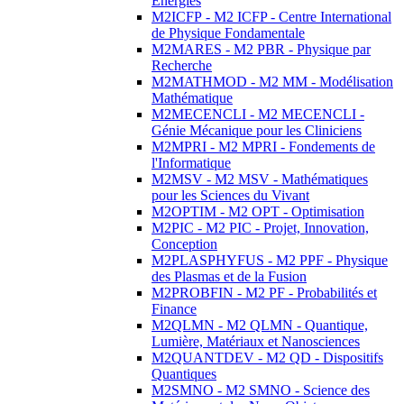
Energies
M2ICFP - M2 ICFP - Centre International
de Physique Fondamentale
M2MARES - M2 PBR - Physique par
Recherche
M2MATHMOD - M2 MM - Modélisation
Mathématique
M2MECENCLI - M2 MECENCLI -
Génie Mécanique pour les Cliniciens
M2MPRI - M2 MPRI - Fondements de
l'Informatique
M2MSV - M2 MSV - Mathématiques
pour les Sciences du Vivant
M2OPTIM - M2 OPT - Optimisation
M2PIC - M2 PIC - Projet, Innovation,
Conception
M2PLASPHYFUS - M2 PPF - Physique
des Plasmas et de la Fusion
M2PROBFIN - M2 PF - Probabilités et
Finance
M2QLMN - M2 QLMN - Quantique,
Lumière, Matériaux et Nanosciences
M2QUANTDEV - M2 QD - Dispositifs
Quantiques
M2SMNO - M2 SMNO - Science des