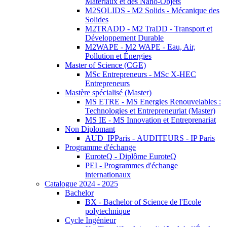
Matériaux et des Nano-Objets
M2SOLIDS - M2 Solids - Mécanique des
Solides
M2TRADD - M2 TraDD - Transport et
Développement Durable
M2WAPE - M2 WAPE - Eau, Air,
Pollution et Énergies
Master of Science (CGE)
MSc Entrepreneurs - MSc X-HEC
Entrepreneurs
Mastère spécialisé (Master)
MS ETRE - MS Energies Renouvelables :
Technologies et Entrepreneuriat (Master)
MS IE - MS Innovation et Entreprenariat
Non Diplomant
AUD_IPParis - AUDITEURS - IP Paris
Programme d'échange
EuroteQ - Diplôme EuroteQ
PEI - Programmes d'échange
internationaux
Catalogue 2024 - 2025
Bachelor
BX - Bachelor of Science de l'Ecole
polytechnique
Cycle Ingénieur