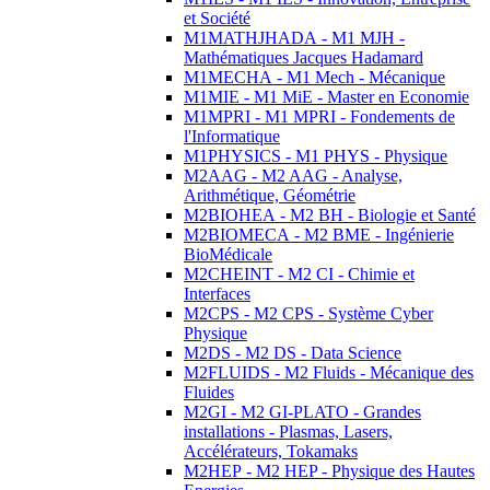
et Société
M1MATHJHADA - M1 MJH -
Mathématiques Jacques Hadamard
M1MECHA - M1 Mech - Mécanique
M1MIE - M1 MiE - Master en Economie
M1MPRI - M1 MPRI - Fondements de
l'Informatique
M1PHYSICS - M1 PHYS - Physique
M2AAG - M2 AAG - Analyse,
Arithmétique, Géométrie
M2BIOHEA - M2 BH - Biologie et Santé
M2BIOMECA - M2 BME - Ingénierie
BioMédicale
M2CHEINT - M2 CI - Chimie et
Interfaces
M2CPS - M2 CPS - Système Cyber
Physique
M2DS - M2 DS - Data Science
M2FLUIDS - M2 Fluids - Mécanique des
Fluides
M2GI - M2 GI-PLATO - Grandes
installations - Plasmas, Lasers,
Accélérateurs, Tokamaks
M2HEP - M2 HEP - Physique des Hautes