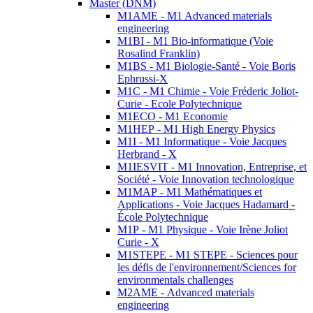
Master (DNM)
M1AME - M1 Advanced materials
engineering
M1BI - M1 Bio-informatique (Voie
Rosalind Franklin)
M1BS - M1 Biologie-Santé - Voie Boris
Ephrussi-X
M1C - M1 Chimie - Voie Fréderic Joliot-
Curie - Ecole Polytechnique
M1ECO - M1 Economie
M1HEP - M1 High Energy Physics
M1I - M1 Informatique - Voie Jacques
Herbrand - X
M1IESVIT - M1 Innovation, Entreprise, et
Société - Voie Innovation technologique
M1MAP - M1 Mathématiques et
Applications - Voie Jacques Hadamard -
École Polytechnique
M1P - M1 Physique - Voie Irène Joliot
Curie - X
M1STEPE - M1 STEPE - Sciences pour
les défis de l'environnement/Sciences for
environmentals challenges
M2AME - Advanced materials
engineering