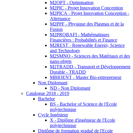
M2OPT - Optimisation
M2PIC - Projet Innovation Conception
M2PICA - Projet Innovation Conception -
Alternance
M2PPF - Physique des Plasmas et de la
Fusion
M2PROBAFI - Mathématiques
Financières : Probabilités et Finance
M2REST - Renewable Energy, Science
and Technology
M2SMNO - Sciences des Matériaux et des
nano-objets
M2TRADD - Transport et Développement
Durable - TRADD
MBIOENT - Master Bio-entrepreneur
Non Diplomant
ND - Non Diplomant
Catalogue 2018 - 2019
Bachelor
BS - Bachelor of Science de l'Ecole
polytechnique
Cycle Ingénieur
X - Diplôme d'ingénieur de l'Ecole
polytechnique
Diplôme de formation gradué de l'Ecole