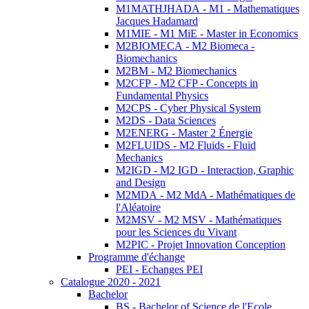
M1MATHJHADA - M1 - Mathematiques
Jacques Hadamard
M1MIE - M1 MiE - Master in Economics
M2BIOMECA - M2 Biomeca -
Biomechanics
M2BM - M2 Biomechanics
M2CFP - M2 CFP - Concepts in
Fundamental Physics
M2CPS - Cyber Physical System
M2DS - Data Sciences
M2ENERG - Master 2 Énergie
M2FLUIDS - M2 Fluids - Fluid
Mechanics
M2IGD - M2 IGD - Interaction, Graphic
and Design
M2MDA - M2 MdA - Mathématiques de
l'Aléatoire
M2MSV - M2 MSV - Mathématiques
pour les Sciences du Vivant
M2PIC - Projet Innovation Conception
Programme d'échange
PEI - Echanges PEI
Catalogue 2020 - 2021
Bachelor
BS - Bachelor of Science de l'Ecole