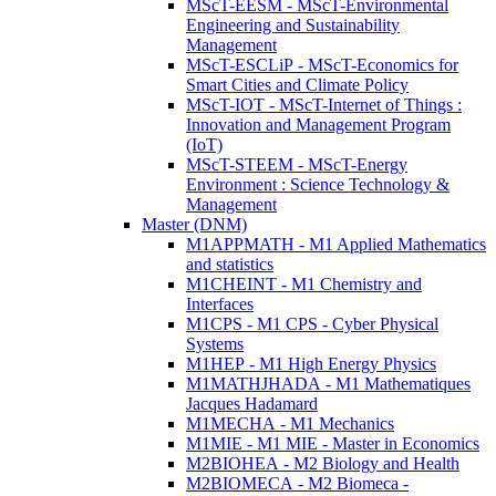
MScT-EESM - MScT-Environmental
Engineering and Sustainability
Management
MScT-ESCLiP - MScT-Economics for
Smart Cities and Climate Policy
MScT-IOT - MScT-Internet of Things :
Innovation and Management Program
(IoT)
MScT-STEEM - MScT-Energy
Environment : Science Technology &
Management
Master (DNM)
M1APPMATH - M1 Applied Mathematics
and statistics
M1CHEINT - M1 Chemistry and
Interfaces
M1CPS - M1 CPS - Cyber Physical
Systems
M1HEP - M1 High Energy Physics
M1MATHJHADA - M1 Mathematiques
Jacques Hadamard
M1MECHA - M1 Mechanics
M1MIE - M1 MIE - Master in Economics
M2BIOHEA - M2 Biology and Health
M2BIOMECA - M2 Biomeca -