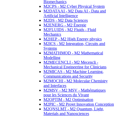
Biomechanics
M2CPS - M2 Cyber Physical System
M2DATAAI - M2 Data AI - Data and
Artificial Intelligence
M2DS - M2 Data Sciences
M2ENERG - M2 Énergie
M2FLUIDS - M2 Fluids - Fluid
Mechanics
M2HEP - M2 High Energy physics
M2ICS - M2 Integration, Circuits and
Systems
M2MATHMOD - M2 Mathematical
Modelling
M2MECENCLI - M2 Mecencli -
Mechanical Engineering for Clinicians
M2MICAS - M2 Machine Learning,
Communications and Security
M2MOCHI - M2 Molecular Chemistry
and Interfaces
M2MSV - M2 MSV - Mathématiques
pour les Sciences du Vivant
M2OPTIM - M2 Optimisation
M2PIC - M2 Projet Innovation Conception
M2QNSLMT - M2 Quantum, Light,
Materials and Nanosciences