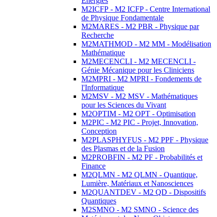
Energies
M2ICFP - M2 ICFP - Centre International
de Physique Fondamentale
M2MARES - M2 PBR - Physique par
Recherche
M2MATHMOD - M2 MM - Modélisation
Mathématique
M2MECENCLI - M2 MECENCLI -
Génie Mécanique pour les Cliniciens
M2MPRI - M2 MPRI - Fondements de
l'Informatique
M2MSV - M2 MSV - Mathématiques
pour les Sciences du Vivant
M2OPTIM - M2 OPT - Optimisation
M2PIC - M2 PIC - Projet, Innovation,
Conception
M2PLASPHYFUS - M2 PPF - Physique
des Plasmas et de la Fusion
M2PROBFIN - M2 PF - Probabilités et
Finance
M2QLMN - M2 QLMN - Quantique,
Lumière, Matériaux et Nanosciences
M2QUANTDEV - M2 QD - Dispositifs
Quantiques
M2SMNO - M2 SMNO - Science des