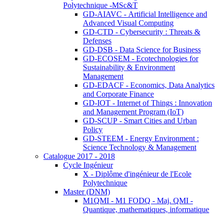
Polytechnique -MSc&T
GD-AIAVC - Artificial Intelligence and
Advanced Visual Computing
GD-CTD - Cybersecurity : Threats &
Defenses
GD-DSB - Data Science for Business
GD-ECOSEM - Ecotechnologies for
Sustainability & Environment
Management
GD-EDACF - Economics, Data Analytics
and Corporate Finance
GD-IOT - Internet of Things : Innovation
and Management Program (IoT)
GD-SCUP - Smart Cities and Urban
Policy
GD-STEEM - Energy Environment :
Science Technology & Management
Catalogue 2017 - 2018
Cycle Ingénieur
X - Diplôme d'ingénieur de l'Ecole
Polytechnique
Master (DNM)
M1QMI - M1 FODQ - Maj. QMI -
Quantique, mathematiques, informatique