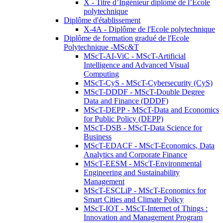
X - Titre d’Ingénieur diplômé de l’École
polytechnique
Diplôme d'établissement
X-4A - Diplôme de l'Ecole polytechnique
Diplôme de formation gradué de l'Ecole
Polytechnique -MSc&T
MScT-AI-ViC - MScT-Artificial
Intelligence and Advanced Visual
Computing
MScT-CyS - MScT-Cybersecurity (CyS)
MScT-DDDF - MScT-Double Degree
Data and Finance (DDDF)
MScT-DEPP - MScT-Data and Economics
for Public Policy (DEPP)
MScT-DSB - MScT-Data Science for
Business
MScT-EDACF - MScT-Economics, Data
Analytics and Corporate Finance
MScT-EESM - MScT-Environmental
Engineering and Sustainability
Management
MScT-ESCLiP - MScT-Economics for
Smart Cities and Climate Policy
MScT-IOT - MScT-Internet of Things :
Innovation and Management Program