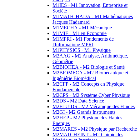
M1IES - M1 Innovation, Entreprise et
Société
M1MATHJHADA - M1 Mathématiques
Jacques Hadamard
M1MECHA - M1 Mécanique
M1MIE - M1 en Economie
M1MPRI - M1 Fondements de
l'Informatique MPRI
M1PHYSICS - M1 Physique
M2AAG - M2 Analyse, Arithmétique,
Géométrie
M2BIOHEA - M2 Biologie et Santé
M2BIOMECA - M2 Biomécanique et
Ingéniérie Biomédical
M2CFP - M2 Concepts en Physique
Fondamentale
M2CPS - M2 Système Cyber Physique
M2DS - M2 Data Science
M2FLUIDS - M2 Mécanique des Fluides
M2GI - M2 Grands Instruments
M2HEP - M2 Physique des Hautes
Energies
M2MARES - M2 Physique par Recherche
M2MATCHEINT - M2 Chimie des