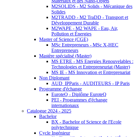
Matériaux et des Nano-Objets
M2SOLIDS - M2 Solids - Mécanique des
Solides
M2TRADD - M2 TraDD - Transport et
Développement Durable
M2WAPE - M2 WAPE - Eau, Air,
Pollution et Énergies
Master of Science (CGE)
MSc Entrepreneurs - MSc X-HEC
Entrepreneurs
Mastère spécialisé (Master)
MS ETRE - MS Energies Renouvelables :
Technologies et Entrepreneuriat (Master)
MS IE - MS Innovation et Entreprenariat
Non Diplomant
AUD_IPParis - AUDITEURS - IP Paris
Programme d'échange
EuroteQ - Diplôme EuroteQ
PEI - Programmes d'échange
internationaux
Catalogue 2024 - 2025
Bachelor
BX - Bachelor of Science de l'Ecole
polytechnique
Cycle Ingénieur