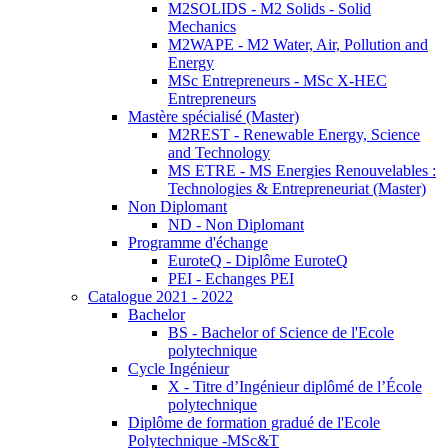
M2SOLIDS - M2 Solids - Solid
Mechanics
M2WAPE - M2 Water, Air, Pollution and
Energy
MSc Entrepreneurs - MSc X-HEC
Entrepreneurs
Mastère spécialisé (Master)
M2REST - Renewable Energy, Science
and Technology
MS ETRE - MS Energies Renouvelables :
Technologies & Entrepreneuriat (Master)
Non Diplomant
ND - Non Diplomant
Programme d'échange
EuroteQ - Diplôme EuroteQ
PEI - Echanges PEI
Catalogue 2021 - 2022
Bachelor
BS - Bachelor of Science de l'Ecole
polytechnique
Cycle Ingénieur
X - Titre d’Ingénieur diplômé de l’École
polytechnique
Diplôme de formation gradué de l'Ecole
Polytechnique -MSc&T