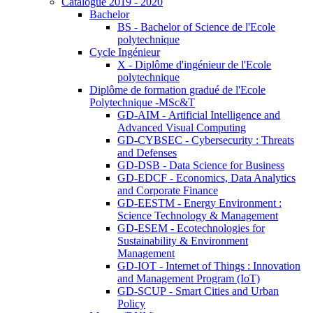
Catalogue 2019 - 2020
Bachelor
BS - Bachelor of Science de l'Ecole
polytechnique
Cycle Ingénieur
X - Diplôme d'ingénieur de l'Ecole
polytechnique
Diplôme de formation gradué de l'Ecole
Polytechnique -MSc&T
GD-AIM - Artificial Intelligence and
Advanced Visual Computing
GD-CYBSEC - Cybersecurity : Threats
and Defenses
GD-DSB - Data Science for Business
GD-EDCF - Economics, Data Analytics
and Corporate Finance
GD-EESTM - Energy Environment :
Science Technology & Management
GD-ESEM - Ecotechnologies for
Sustainability & Environment
Management
GD-IOT - Internet of Things : Innovation
and Management Program (IoT)
GD-SCUP - Smart Cities and Urban
Policy