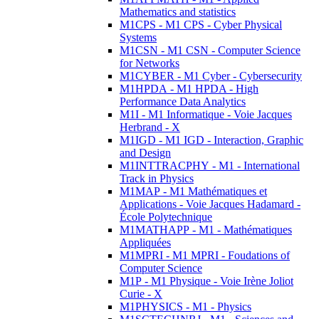
Mathematics and statistics
M1CPS - M1 CPS - Cyber Physical
Systems
M1CSN - M1 CSN - Computer Science
for Networks
M1CYBER - M1 Cyber - Cybersecurity
M1HPDA - M1 HPDA - High
Performance Data Analytics
M1I - M1 Informatique - Voie Jacques
Herbrand - X
M1IGD - M1 IGD - Interaction, Graphic
and Design
M1INTTRACPHY - M1 - International
Track in Physics
M1MAP - M1 Mathématiques et
Applications - Voie Jacques Hadamard -
École Polytechnique
M1MATHAPP - M1 - Mathématiques
Appliquées
M1MPRI - M1 MPRI - Foudations of
Computer Science
M1P - M1 Physique - Voie Irène Joliot
Curie - X
M1PHYSICS - M1 - Physics