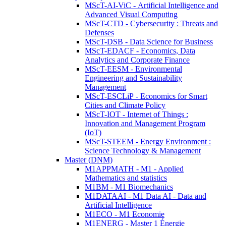
MScT-AI-ViC - Artificial Intelligence and
Advanced Visual Computing
MScT-CTD - Cybersecurity : Threats and
Defenses
MScT-DSB - Data Science for Business
MScT-EDACF - Economics, Data
Analytics and Corporate Finance
MScT-EESM - Environmental
Engineering and Sustainability
Management
MScT-ESCLiP - Economics for Smart
Cities and Climate Policy
MScT-IOT - Internet of Things :
Innovation and Management Program
(IoT)
MScT-STEEM - Energy Environment :
Science Technology & Management
Master (DNM)
M1APPMATH - M1 - Applied
Mathematics and statistics
M1BM - M1 Biomechanics
M1DATAAI - M1 Data AI - Data and
Artificial Intelligence
M1ECO - M1 Economie
M1ENERG - Master 1 Énergie