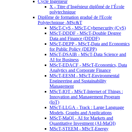
Cycle Ingénieur
X - Titre d’Ingénieur diplômé de l’École
polytechnique
Diplôme de formation gradué de l'Ecole
Polytechnique -MSc&T
MScT-CyS - MScT-Cybersecurity (CyS)
MScT-DDDF - MScT-Double Degree
Data and Finance (DDDF)
MScT-DEPP - MScT-Data and Economics
for Public Policy (DEPP)
MScT-DSAIB - MScT-Data Science and
AI for Business
MScT-EDACF - MScT-Economics, Data
Analytics and Corporate Finance
MScT-EESM - MScT-Environmental
Engineering and Sustainability
Management
MScT-IOT - MScT-Internet of Things :
Innovation and Management Program
(IoT)
MScT-LLGA - Track : Large Language
Models, Graphs and Applications
MScT-MaQI - AI for Markets and
Quantitative Investment (AI-MaQI)
MScT-STEEM - MScT-Energy