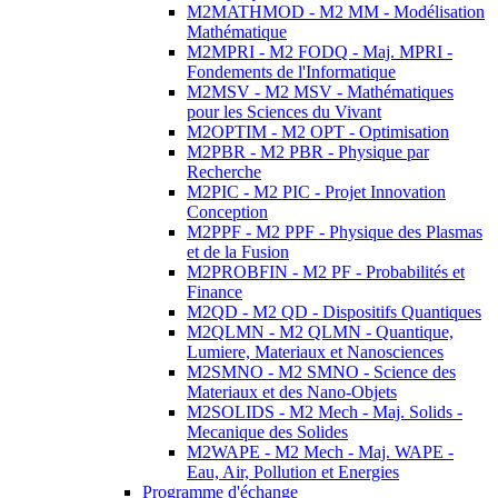
M2MATHMOD - M2 MM - Modélisation
Mathématique
M2MPRI - M2 FODQ - Maj. MPRI -
Fondements de l'Informatique
M2MSV - M2 MSV - Mathématiques
pour les Sciences du Vivant
M2OPTIM - M2 OPT - Optimisation
M2PBR - M2 PBR - Physique par
Recherche
M2PIC - M2 PIC - Projet Innovation
Conception
M2PPF - M2 PPF - Physique des Plasmas
et de la Fusion
M2PROBFIN - M2 PF - Probabilités et
Finance
M2QD - M2 QD - Dispositifs Quantiques
M2QLMN - M2 QLMN - Quantique,
Lumiere, Materiaux et Nanosciences
M2SMNO - M2 SMNO - Science des
Materiaux et des Nano-Objets
M2SOLIDS - M2 Mech - Maj. Solids -
Mecanique des Solides
M2WAPE - M2 Mech - Maj. WAPE -
Eau, Air, Pollution et Energies
Programme d'échange