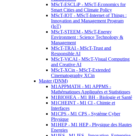
MScT-ESCLiP - MScT-Economics for
Smart Cities and Climate Policy
MScT-IOT - MScT-Internet of Things :
Innovation and Management Program
(IoT)
MScT-STEEM - MScT-Energy
Environment : Science Technology &
Management
MScT-TRAI - MScT-Trust and
Responsible AI
MScT-ViCAI - MScT-Visual Computing
and Creative AI
MScT-XCin - MScT-Extended
Cinematography XCin
Master (DNM)
M1APPMATH - M1 APPMS -
Mathématiques Appliquées et Statistiques
M1BIOHEA - M1 BH - Biologie et Santé
M1CHEINT - M1 CI - Chimie et
Interfaces
M1CPS - M1 CPS - Système Cyber
Physique
M1HEP - M1 HEP - Physique des Hautes
Energies
M1IES - M1 IES - Innovation, Entreprise