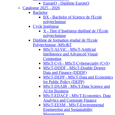
EuroteQ - Diplôme EuroteQ
Catalogue 2025 - 2026
Bachelor
BX - Bachelor of Science de l'Ecole
polytechnique
Cycle Ingénieur
X - Titre d’Ingénieur diplômé de l’École
polytechnique
Diplôme de formation gradué de l'Ecole
Polytechnique -MSc&T
MScT-AI-ViC - MScT-Artificial
Intelligence and Advanced Visual
Computing
MScT-CyS - MScT-Cybersecurity (CyS)
MScT-DDDF - MScT-Double Degree
Data and Finance (DDDF)
MScT-DEPP - MScT-Data and Economics
for Public Policy (DEPP)
MScT-DSAIB - MScT-Data Science and
AI for Business
MScT-EDACF - MScT-Economics, Data
Analytics and Corporate Finance
MScT-EESM - MScT-Environmental
Engineering and Sustainability
Management