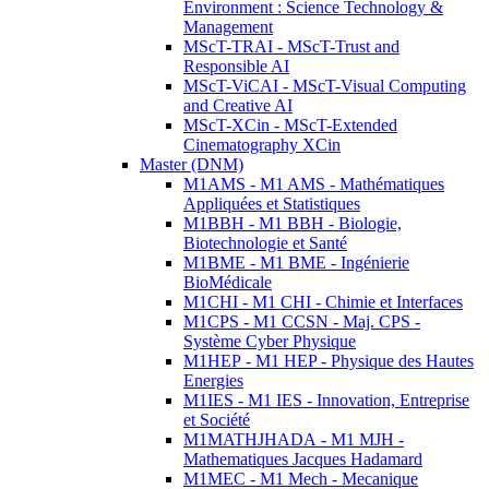
Environment : Science Technology &
Management
MScT-TRAI - MScT-Trust and
Responsible AI
MScT-ViCAI - MScT-Visual Computing
and Creative AI
MScT-XCin - MScT-Extended
Cinematography XCin
Master (DNM)
M1AMS - M1 AMS - Mathématiques
Appliquées et Statistiques
M1BBH - M1 BBH - Biologie,
Biotechnologie et Santé
M1BME - M1 BME - Ingénierie
BioMédicale
M1CHI - M1 CHI - Chimie et Interfaces
M1CPS - M1 CCSN - Maj. CPS -
Système Cyber Physique
M1HEP - M1 HEP - Physique des Hautes
Energies
M1IES - M1 IES - Innovation, Entreprise
et Société
M1MATHJHADA - M1 MJH -
Mathematiques Jacques Hadamard
M1MEC - M1 Mech - Mecanique