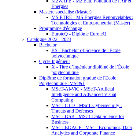
M2WAPE - M2 Eau, Pollution de l'Air et
Energies
Mastère spécialisé (Master)
MS ETRE - MS Energies Renouvelables :
Technologies et Entrepreneuriat (Master)
Programme d'échange
EuroteQ - Diplôme EuroteQ
Catalogue 2022 - 2023
Bachelor
BS - Bachelor of Science de l'Ecole
polytechnique
Cycle Ingénieur
X - Titre d’Ingénieur diplômé de l’École
polytechnique
Diplôme de formation gradué de l'Ecole
Polytechnique -MSc&T
MScT-AI-ViC - MScT-Artificial
Intelligence and Advanced Visual
Computing
MScT-CTD - MScT-Cybersecurity :
Threats and Defenses
MScT-DSB - MScT-Data Science for
Business
MScT-EDACF - MScT-Economics, Data
Analytics and Corporate Finance