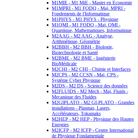
M1MIE - M1 MiE - Master en Economie
M1MPRI - M1 FODQ - Maj. MPRI -
Fondements de l'Informatique
M1PHYS - M1 PHYS - Physique
M1QMI - M1 FODQ - Maj. QMI -
Quantique, Mathematiques, Informatique
M2AAG - M2 AAG - Analyse,
Arithmétique, Géométrie
M2BBH - M2 BBH - Biologie,
Biotechnologie et Santé
M2BME - M2 BME - Ingénierie
BioMédicale
M2CHI - M2 CHI - Chimie et Interfaces
M2CPS - M2 CCSN - Maj. CPS -
Système Cyber Physique
M2DS - M2 DS - Science des données
M2FLUIDS - M2 Mech - Maj. Fluids -
Mecanique des Fluides
M2GIPLATO - M2 GI-PLATO - Grandes
installations - Plasmas, Lasers,
Accélérateurs, Tokamaks
M2HEP - M2 HEP - Physique des Hautes
Energies
M2ICFP - M2 ICFP - Centre International
de Physique Fondamentale