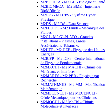
M2BIOHEA - M2 BH - Biologie et Santé
M2BIOMECA - M2 BME - Ingénierie
BioMédicale
M2CPS - M2 CPS - Système Cyber
Physique
M2DS - M2 DS - Data Science
M2FLUIDS - M2 Fluids - Mécanique des
Fluides
M2GI - M2 GI-PLATO - Grandes
installations - Plasmas, Lasers,
Accélérateurs, Tokamaks
M2HEP - M2 HEP - Physique des Hautes
Energies
M2ICFP - M2 ICFP - Centre International
de Physique Fondamentale
M2MACHI - M2 MACHI - Chimie des
Matériaux et Interfaces
M2MARES - M2 PBR - Physique par
Recherche
M2MATHMOD - M2 MM - Modélisation
Mathématique
M2MECENCLI - M2 MECENCLI -
Génie Mécanique pour les Cliniciens
M2MOCHI - M2 MoChI - Chimie
Moléculaire et Interfaces