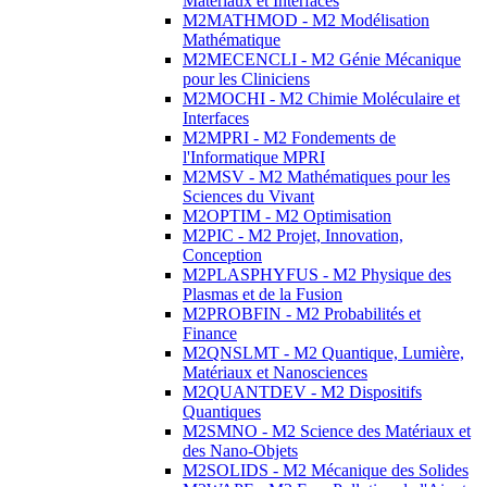
Matériaux et Interfaces
M2MATHMOD - M2 Modélisation
Mathématique
M2MECENCLI - M2 Génie Mécanique
pour les Cliniciens
M2MOCHI - M2 Chimie Moléculaire et
Interfaces
M2MPRI - M2 Fondements de
l'Informatique MPRI
M2MSV - M2 Mathématiques pour les
Sciences du Vivant
M2OPTIM - M2 Optimisation
M2PIC - M2 Projet, Innovation,
Conception
M2PLASPHYFUS - M2 Physique des
Plasmas et de la Fusion
M2PROBFIN - M2 Probabilités et
Finance
M2QNSLMT - M2 Quantique, Lumière,
Matériaux et Nanosciences
M2QUANTDEV - M2 Dispositifs
Quantiques
M2SMNO - M2 Science des Matériaux et
des Nano-Objets
M2SOLIDS - M2 Mécanique des Solides