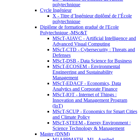
polytechnique
Cycle Ingénieur
X - Titre d’Ingénieur diplômé de l’École
polytechnique
Diplôme de formation gradué de l'Ecole
Polytechnique -MSc&T
MScT-AIAVC - Artificial Intelligence and
Advanced Visual Computing
MScT-CTD - Cybersecurity : Threats and
Defenses
MScT-DSB - Data Science for Business
MScT-ECOSEM - Environmental
Engineering and Sustainability
Management
MScT-EDACF - Economics, Data
Analytics and Corporate Finance
MScT-IOT - Internet of Things :
Innovation and Management Program
(IoT)
MScT-SCUP - Economics for Smart Cities
and Climate Policy
MScT-STEEM - Energy Environment :
Science Technology & Management
Master (DNM)
M1APPMATH - M1 - Applied