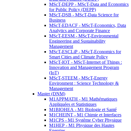
MScT-DEPP - MScT-Data and Economics
for Public Policy (DEPP)
MScT-DSB - MScT-Data Science for
Business
MScT-EDACF - MScT-Economics, Data
Analytics and Corporate Finance
MScT-EESM - MScT-Environmental
Engineering and Sustainability
Management
MScT-ESCLiP - MScT-Economics for
Smart Cities and Climate Policy
MScT-IOT - MScT-Internet of Things :
Innovation and Management Program
(IoT)
MScT-STEEM - MScT-Energy
Environment : Science Technology &
Management
Master (DNM)
M1APPMATH - M1 Mathématiques
Appliquées et Statistiques
M1BIOHEA - M1 Biologie et Santé
M1CHEINT - M1 Chimie et Interfaces
M1CPS - M1 Système Cyber Physique
M1HEP - M1 Physique des Hautes
Energies