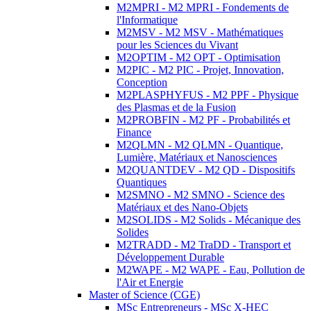
M2MPRI - M2 MPRI - Fondements de
l'Informatique
M2MSV - M2 MSV - Mathématiques
pour les Sciences du Vivant
M2OPTIM - M2 OPT - Optimisation
M2PIC - M2 PIC - Projet, Innovation,
Conception
M2PLASPHYFUS - M2 PPF - Physique
des Plasmas et de la Fusion
M2PROBFIN - M2 PF - Probabilités et
Finance
M2QLMN - M2 QLMN - Quantique,
Lumière, Matériaux et Nanosciences
M2QUANTDEV - M2 QD - Dispositifs
Quantiques
M2SMNO - M2 SMNO - Science des
Matériaux et des Nano-Objets
M2SOLIDS - M2 Solids - Mécanique des
Solides
M2TRADD - M2 TraDD - Transport et
Développement Durable
M2WAPE - M2 WAPE - Eau, Pollution de
l'Air et Energie
Master of Science (CGE)
MSc Entrepreneurs - MSc X-HEC