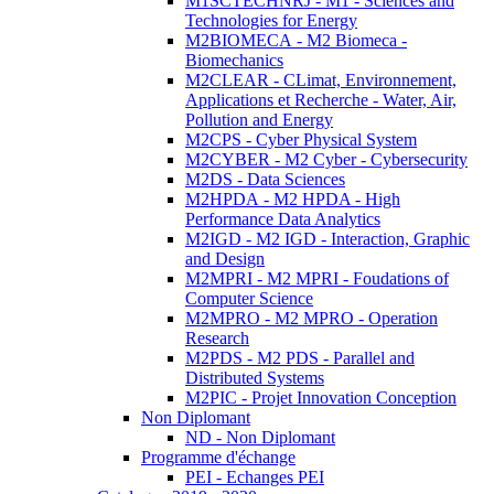
M1SCTECHNRJ - M1 - Sciences and
Technologies for Energy
M2BIOMECA - M2 Biomeca -
Biomechanics
M2CLEAR - CLimat, Environnement,
Applications et Recherche - Water, Air,
Pollution and Energy
M2CPS - Cyber Physical System
M2CYBER - M2 Cyber - Cybersecurity
M2DS - Data Sciences
M2HPDA - M2 HPDA - High
Performance Data Analytics
M2IGD - M2 IGD - Interaction, Graphic
and Design
M2MPRI - M2 MPRI - Foudations of
Computer Science
M2MPRO - M2 MPRO - Operation
Research
M2PDS - M2 PDS - Parallel and
Distributed Systems
M2PIC - Projet Innovation Conception
Non Diplomant
ND - Non Diplomant
Programme d'échange
PEI - Echanges PEI