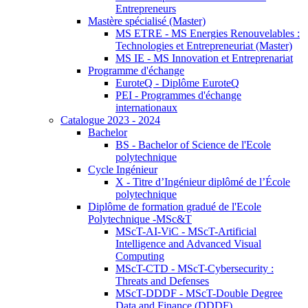
Entrepreneurs
Mastère spécialisé (Master)
MS ETRE - MS Energies Renouvelables :
Technologies et Entrepreneuriat (Master)
MS IE - MS Innovation et Entreprenariat
Programme d'échange
EuroteQ - Diplôme EuroteQ
PEI - Programmes d'échange
internationaux
Catalogue 2023 - 2024
Bachelor
BS - Bachelor of Science de l'Ecole
polytechnique
Cycle Ingénieur
X - Titre d’Ingénieur diplômé de l’École
polytechnique
Diplôme de formation gradué de l'Ecole
Polytechnique -MSc&T
MScT-AI-ViC - MScT-Artificial
Intelligence and Advanced Visual
Computing
MScT-CTD - MScT-Cybersecurity :
Threats and Defenses
MScT-DDDF - MScT-Double Degree
Data and Finance (DDDF)