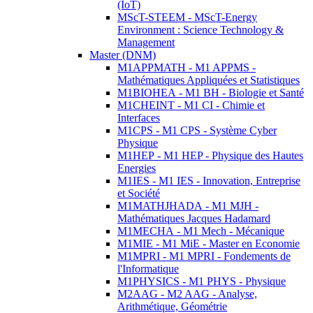
(IoT)
MScT-STEEM - MScT-Energy
Environment : Science Technology &
Management
Master (DNM)
M1APPMATH - M1 APPMS -
Mathématiques Appliquées et Statistiques
M1BIOHEA - M1 BH - Biologie et Santé
M1CHEINT - M1 CI - Chimie et
Interfaces
M1CPS - M1 CPS - Système Cyber
Physique
M1HEP - M1 HEP - Physique des Hautes
Energies
M1IES - M1 IES - Innovation, Entreprise
et Société
M1MATHJHADA - M1 MJH -
Mathématiques Jacques Hadamard
M1MECHA - M1 Mech - Mécanique
M1MIE - M1 MiE - Master en Economie
M1MPRI - M1 MPRI - Fondements de
l'Informatique
M1PHYSICS - M1 PHYS - Physique
M2AAG - M2 AAG - Analyse,
Arithmétique, Géométrie