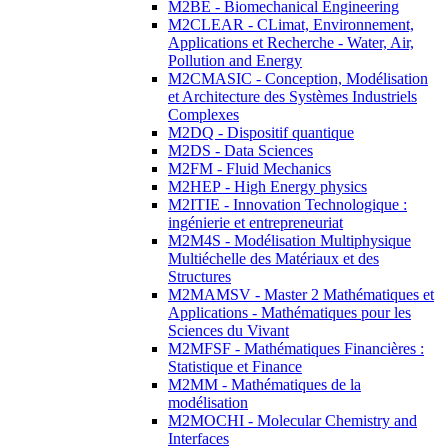
M2BE - Biomechanical Engineering
M2CLEAR - CLimat, Environnement,
Applications et Recherche - Water, Air,
Pollution and Energy
M2CMASIC - Conception, Modélisation
et Architecture des Systèmes Industriels
Complexes
M2DQ - Dispositif quantique
M2DS - Data Sciences
M2FM - Fluid Mechanics
M2HEP - High Energy physics
M2ITIE - Innovation Technologique :
ingénierie et entrepreneuriat
M2M4S - Modélisation Multiphysique
Multiéchelle des Matériaux et des
Structures
M2MAMSV - Master 2 Mathématiques et
Applications - Mathématiques pour les
Sciences du Vivant
M2MFSF - Mathématiques Financières :
Statistique et Finance
M2MM - Mathématiques de la
modélisation
M2MOCHI - Molecular Chemistry and
Interfaces