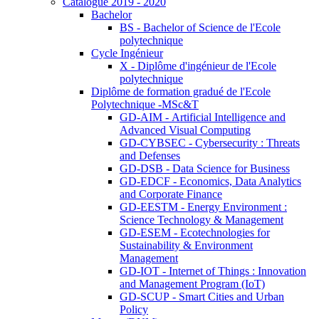
Catalogue 2019 - 2020
Bachelor
BS - Bachelor of Science de l'Ecole
polytechnique
Cycle Ingénieur
X - Diplôme d'ingénieur de l'Ecole
polytechnique
Diplôme de formation gradué de l'Ecole
Polytechnique -MSc&T
GD-AIM - Artificial Intelligence and
Advanced Visual Computing
GD-CYBSEC - Cybersecurity : Threats
and Defenses
GD-DSB - Data Science for Business
GD-EDCF - Economics, Data Analytics
and Corporate Finance
GD-EESTM - Energy Environment :
Science Technology & Management
GD-ESEM - Ecotechnologies for
Sustainability & Environment
Management
GD-IOT - Internet of Things : Innovation
and Management Program (IoT)
GD-SCUP - Smart Cities and Urban
Policy