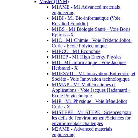
Master (DNM)
M1AME - M1 Advanced materials
engineering
M1BI - M1 Bio-informatique (Voie
Rosalind Franklin)
M1BS - M1 Biologie-Santé - Voie Boris
Ephrussi-X
M1C - M1 Chimie - Voie Fréderic Joliot-
Curie - Ecole Polytechnique
M1ECO - M1 Economie
M1HEP - M1 High Energy Physics
M1I - M1 Informatique - Voie Jacques
Herbrand - X
M1IESVIT - M1 Innovation, Entreprise, et
Société - Voie Innovation technologique
M1MAP - M1 Mathématiques et
Applications - Voie Jacques Hadamard -
École Polytechnique
M1P - M1 Physique - Voie Irène Joliot
Curie - X
M1STEPE - M1 STEPE - Sciences pour
les défis de l'environnement/Sciences for
environmentals challenges
M2AME - Advanced materials
engineering