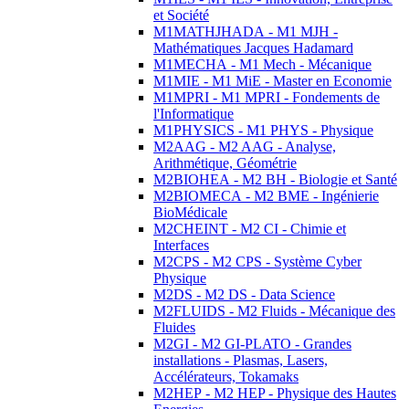
et Société
M1MATHJHADA - M1 MJH -
Mathématiques Jacques Hadamard
M1MECHA - M1 Mech - Mécanique
M1MIE - M1 MiE - Master en Economie
M1MPRI - M1 MPRI - Fondements de
l'Informatique
M1PHYSICS - M1 PHYS - Physique
M2AAG - M2 AAG - Analyse,
Arithmétique, Géométrie
M2BIOHEA - M2 BH - Biologie et Santé
M2BIOMECA - M2 BME - Ingénierie
BioMédicale
M2CHEINT - M2 CI - Chimie et
Interfaces
M2CPS - M2 CPS - Système Cyber
Physique
M2DS - M2 DS - Data Science
M2FLUIDS - M2 Fluids - Mécanique des
Fluides
M2GI - M2 GI-PLATO - Grandes
installations - Plasmas, Lasers,
Accélérateurs, Tokamaks
M2HEP - M2 HEP - Physique des Hautes