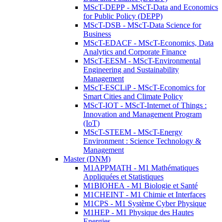
MScT-DEPP - MScT-Data and Economics
for Public Policy (DEPP)
MScT-DSB - MScT-Data Science for
Business
MScT-EDACF - MScT-Economics, Data
Analytics and Corporate Finance
MScT-EESM - MScT-Environmental
Engineering and Sustainability
Management
MScT-ESCLiP - MScT-Economics for
Smart Cities and Climate Policy
MScT-IOT - MScT-Internet of Things :
Innovation and Management Program
(IoT)
MScT-STEEM - MScT-Energy
Environment : Science Technology &
Management
Master (DNM)
M1APPMATH - M1 Mathématiques
Appliquées et Statistiques
M1BIOHEA - M1 Biologie et Santé
M1CHEINT - M1 Chimie et Interfaces
M1CPS - M1 Système Cyber Physique
M1HEP - M1 Physique des Hautes
Energies