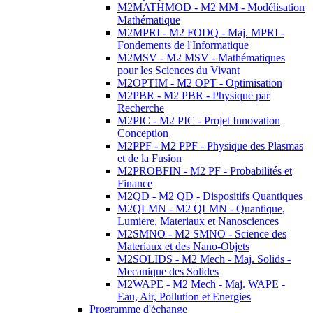
M2MATHMOD - M2 MM - Modélisation
Mathématique
M2MPRI - M2 FODQ - Maj. MPRI -
Fondements de l'Informatique
M2MSV - M2 MSV - Mathématiques
pour les Sciences du Vivant
M2OPTIM - M2 OPT - Optimisation
M2PBR - M2 PBR - Physique par
Recherche
M2PIC - M2 PIC - Projet Innovation
Conception
M2PPF - M2 PPF - Physique des Plasmas
et de la Fusion
M2PROBFIN - M2 PF - Probabilités et
Finance
M2QD - M2 QD - Dispositifs Quantiques
M2QLMN - M2 QLMN - Quantique,
Lumiere, Materiaux et Nanosciences
M2SMNO - M2 SMNO - Science des
Materiaux et des Nano-Objets
M2SOLIDS - M2 Mech - Maj. Solids -
Mecanique des Solides
M2WAPE - M2 Mech - Maj. WAPE -
Eau, Air, Pollution et Energies
Programme d'échange