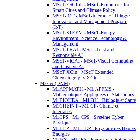
MScT-ESCLiP - MScT-Economics for
Smart Cities and Climate Policy
MScT-IOT - MScT-Internet of Things :
Innovation and Management Program
(IoT)
MScT-STEEM - MScT-Energy
Environment : Science Technology &
Management
MScT-TRAI - MScT-Trust and
Responsible AI
MScT-ViCAI - MScT-Visual Computing
and Creative AI
MScT-XCin - MScT-Extended
Cinematography XCin
Master (DNM)
M1APPMATH - M1 APPMS -
Mathématiques Appliquées et Statistiques
M1BIOHEA - M1 BH - Biologie et Santé
M1CHEINT - M1 CI - Chimie et
Interfaces
M1CPS - M1 CPS - Système Cyber
Physique
M1HEP - M1 HEP - Physique des Hautes
Energies
M1IES - M1 IES - Innovation, Entreprise