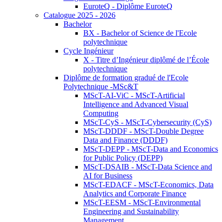
EuroteQ - Diplôme EuroteQ
Catalogue 2025 - 2026
Bachelor
BX - Bachelor of Science de l'Ecole
polytechnique
Cycle Ingénieur
X - Titre d’Ingénieur diplômé de l’École
polytechnique
Diplôme de formation gradué de l'Ecole
Polytechnique -MSc&T
MScT-AI-ViC - MScT-Artificial
Intelligence and Advanced Visual
Computing
MScT-CyS - MScT-Cybersecurity (CyS)
MScT-DDDF - MScT-Double Degree
Data and Finance (DDDF)
MScT-DEPP - MScT-Data and Economics
for Public Policy (DEPP)
MScT-DSAIB - MScT-Data Science and
AI for Business
MScT-EDACF - MScT-Economics, Data
Analytics and Corporate Finance
MScT-EESM - MScT-Environmental
Engineering and Sustainability
Management