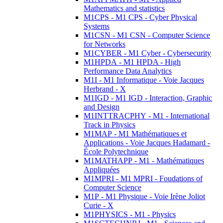
Mathematics and statistics
M1CPS - M1 CPS - Cyber Physical
Systems
M1CSN - M1 CSN - Computer Science
for Networks
M1CYBER - M1 Cyber - Cybersecurity
M1HPDA - M1 HPDA - High
Performance Data Analytics
M1I - M1 Informatique - Voie Jacques
Herbrand - X
M1IGD - M1 IGD - Interaction, Graphic
and Design
M1INTTRACPHY - M1 - International
Track in Physics
M1MAP - M1 Mathématiques et
Applications - Voie Jacques Hadamard -
École Polytechnique
M1MATHAPP - M1 - Mathématiques
Appliquées
M1MPRI - M1 MPRI - Foudations of
Computer Science
M1P - M1 Physique - Voie Irène Joliot
Curie - X
M1PHYSICS - M1 - Physics