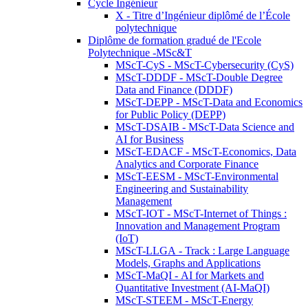
Cycle Ingénieur
X - Titre d’Ingénieur diplômé de l’École
polytechnique
Diplôme de formation gradué de l'Ecole
Polytechnique -MSc&T
MScT-CyS - MScT-Cybersecurity (CyS)
MScT-DDDF - MScT-Double Degree
Data and Finance (DDDF)
MScT-DEPP - MScT-Data and Economics
for Public Policy (DEPP)
MScT-DSAIB - MScT-Data Science and
AI for Business
MScT-EDACF - MScT-Economics, Data
Analytics and Corporate Finance
MScT-EESM - MScT-Environmental
Engineering and Sustainability
Management
MScT-IOT - MScT-Internet of Things :
Innovation and Management Program
(IoT)
MScT-LLGA - Track : Large Language
Models, Graphs and Applications
MScT-MaQI - AI for Markets and
Quantitative Investment (AI-MaQI)
MScT-STEEM - MScT-Energy