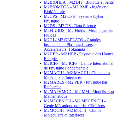
M2BIOHEA - M2 BH - Biologie et Santé
M2BIOMECA - M2 BME - Ingénierie
BioMédicale
M2CPS - M2 CPS - Système Cyber
Physique
M2DS - M2 DS - Data Science
M2FLUIDS - M2 Fluids - Mécanique des
Fluides
M2GI - M2 GI-PLATO - Grandes
installations - Plasmas, Lasers,
Accélérateurs, Tokamaks
M2HEP - M2 HEP - Physique des Hautes
Energies
M2ICFP - M2 ICFP - Centre International
de Physique Fondamentale
M2MACHI - M2 MACHI - Chimie des
Matériaux et Interfaces
M2MARES - M2 PBR - Physique par
Recherche
M2MATHMOD - M2 MM - Modélisation
Mathématique
M2MECENCLI - M2 MECENCLI -
Génie Mécanique pour les Cliniciens
M2MOCHI - M2 MoChI - Chimie
Moléculaire et Interfaces