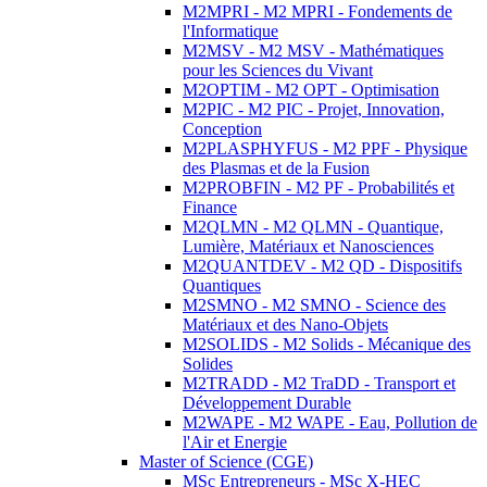
M2MPRI - M2 MPRI - Fondements de
l'Informatique
M2MSV - M2 MSV - Mathématiques
pour les Sciences du Vivant
M2OPTIM - M2 OPT - Optimisation
M2PIC - M2 PIC - Projet, Innovation,
Conception
M2PLASPHYFUS - M2 PPF - Physique
des Plasmas et de la Fusion
M2PROBFIN - M2 PF - Probabilités et
Finance
M2QLMN - M2 QLMN - Quantique,
Lumière, Matériaux et Nanosciences
M2QUANTDEV - M2 QD - Dispositifs
Quantiques
M2SMNO - M2 SMNO - Science des
Matériaux et des Nano-Objets
M2SOLIDS - M2 Solids - Mécanique des
Solides
M2TRADD - M2 TraDD - Transport et
Développement Durable
M2WAPE - M2 WAPE - Eau, Pollution de
l'Air et Energie
Master of Science (CGE)
MSc Entrepreneurs - MSc X-HEC