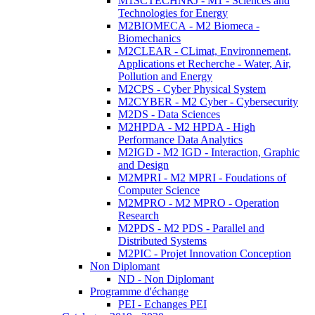
M1SCTECHNRJ - M1 - Sciences and
Technologies for Energy
M2BIOMECA - M2 Biomeca -
Biomechanics
M2CLEAR - CLimat, Environnement,
Applications et Recherche - Water, Air,
Pollution and Energy
M2CPS - Cyber Physical System
M2CYBER - M2 Cyber - Cybersecurity
M2DS - Data Sciences
M2HPDA - M2 HPDA - High
Performance Data Analytics
M2IGD - M2 IGD - Interaction, Graphic
and Design
M2MPRI - M2 MPRI - Foudations of
Computer Science
M2MPRO - M2 MPRO - Operation
Research
M2PDS - M2 PDS - Parallel and
Distributed Systems
M2PIC - Projet Innovation Conception
Non Diplomant
ND - Non Diplomant
Programme d'échange
PEI - Echanges PEI