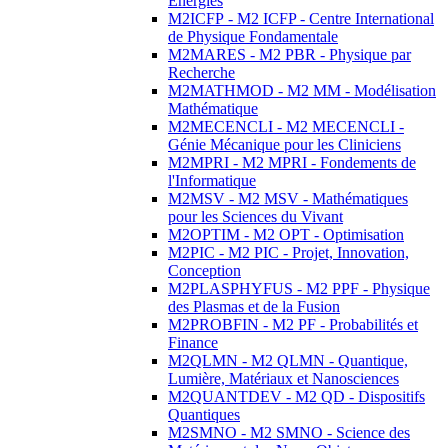
Energies
M2ICFP - M2 ICFP - Centre International
de Physique Fondamentale
M2MARES - M2 PBR - Physique par
Recherche
M2MATHMOD - M2 MM - Modélisation
Mathématique
M2MECENCLI - M2 MECENCLI -
Génie Mécanique pour les Cliniciens
M2MPRI - M2 MPRI - Fondements de
l'Informatique
M2MSV - M2 MSV - Mathématiques
pour les Sciences du Vivant
M2OPTIM - M2 OPT - Optimisation
M2PIC - M2 PIC - Projet, Innovation,
Conception
M2PLASPHYFUS - M2 PPF - Physique
des Plasmas et de la Fusion
M2PROBFIN - M2 PF - Probabilités et
Finance
M2QLMN - M2 QLMN - Quantique,
Lumière, Matériaux et Nanosciences
M2QUANTDEV - M2 QD - Dispositifs
Quantiques
M2SMNO - M2 SMNO - Science des