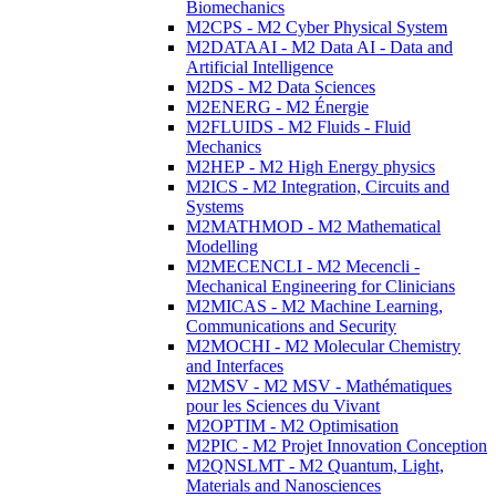
Biomechanics
M2CPS - M2 Cyber Physical System
M2DATAAI - M2 Data AI - Data and
Artificial Intelligence
M2DS - M2 Data Sciences
M2ENERG - M2 Énergie
M2FLUIDS - M2 Fluids - Fluid
Mechanics
M2HEP - M2 High Energy physics
M2ICS - M2 Integration, Circuits and
Systems
M2MATHMOD - M2 Mathematical
Modelling
M2MECENCLI - M2 Mecencli -
Mechanical Engineering for Clinicians
M2MICAS - M2 Machine Learning,
Communications and Security
M2MOCHI - M2 Molecular Chemistry
and Interfaces
M2MSV - M2 MSV - Mathématiques
pour les Sciences du Vivant
M2OPTIM - M2 Optimisation
M2PIC - M2 Projet Innovation Conception
M2QNSLMT - M2 Quantum, Light,
Materials and Nanosciences