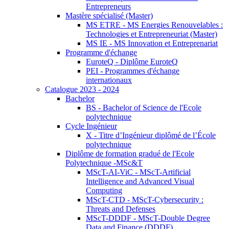
Entrepreneurs
Mastère spécialisé (Master)
MS ETRE - MS Energies Renouvelables :
Technologies et Entrepreneuriat (Master)
MS IE - MS Innovation et Entreprenariat
Programme d'échange
EuroteQ - Diplôme EuroteQ
PEI - Programmes d'échange
internationaux
Catalogue 2023 - 2024
Bachelor
BS - Bachelor of Science de l'Ecole
polytechnique
Cycle Ingénieur
X - Titre d’Ingénieur diplômé de l’École
polytechnique
Diplôme de formation gradué de l'Ecole
Polytechnique -MSc&T
MScT-AI-ViC - MScT-Artificial
Intelligence and Advanced Visual
Computing
MScT-CTD - MScT-Cybersecurity :
Threats and Defenses
MScT-DDDF - MScT-Double Degree
Data and Finance (DDDF)