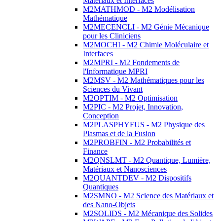
Matériaux et Interfaces
M2MATHMOD - M2 Modélisation
Mathématique
M2MECENCLI - M2 Génie Mécanique
pour les Cliniciens
M2MOCHI - M2 Chimie Moléculaire et
Interfaces
M2MPRI - M2 Fondements de
l'Informatique MPRI
M2MSV - M2 Mathématiques pour les
Sciences du Vivant
M2OPTIM - M2 Optimisation
M2PIC - M2 Projet, Innovation,
Conception
M2PLASPHYFUS - M2 Physique des
Plasmas et de la Fusion
M2PROBFIN - M2 Probabilités et
Finance
M2QNSLMT - M2 Quantique, Lumière,
Matériaux et Nanosciences
M2QUANTDEV - M2 Dispositifs
Quantiques
M2SMNO - M2 Science des Matériaux et
des Nano-Objets
M2SOLIDS - M2 Mécanique des Solides