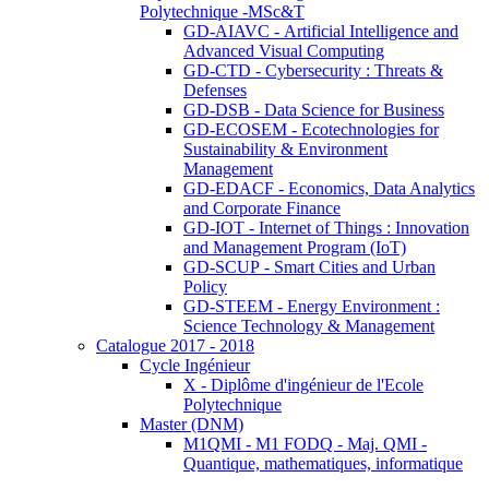
Polytechnique -MSc&T
GD-AIAVC - Artificial Intelligence and
Advanced Visual Computing
GD-CTD - Cybersecurity : Threats &
Defenses
GD-DSB - Data Science for Business
GD-ECOSEM - Ecotechnologies for
Sustainability & Environment
Management
GD-EDACF - Economics, Data Analytics
and Corporate Finance
GD-IOT - Internet of Things : Innovation
and Management Program (IoT)
GD-SCUP - Smart Cities and Urban
Policy
GD-STEEM - Energy Environment :
Science Technology & Management
Catalogue 2017 - 2018
Cycle Ingénieur
X - Diplôme d'ingénieur de l'Ecole
Polytechnique
Master (DNM)
M1QMI - M1 FODQ - Maj. QMI -
Quantique, mathematiques, informatique