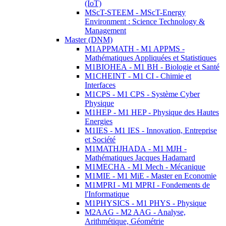
(IoT)
MScT-STEEM - MScT-Energy
Environment : Science Technology &
Management
Master (DNM)
M1APPMATH - M1 APPMS -
Mathématiques Appliquées et Statistiques
M1BIOHEA - M1 BH - Biologie et Santé
M1CHEINT - M1 CI - Chimie et
Interfaces
M1CPS - M1 CPS - Système Cyber
Physique
M1HEP - M1 HEP - Physique des Hautes
Energies
M1IES - M1 IES - Innovation, Entreprise
et Société
M1MATHJHADA - M1 MJH -
Mathématiques Jacques Hadamard
M1MECHA - M1 Mech - Mécanique
M1MIE - M1 MiE - Master en Economie
M1MPRI - M1 MPRI - Fondements de
l'Informatique
M1PHYSICS - M1 PHYS - Physique
M2AAG - M2 AAG - Analyse,
Arithmétique, Géométrie