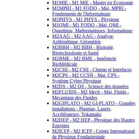
M1MIE - M1 MiE - Master en Economie
M1MPRI - M1 FODQ - Maj. MPRI -
Fondements de l'Informatique
M1PHYS - M1 PHYS - Physique
M1QMI - M1 FODQ - Maj. QMI -
Quantique, Mathematiques, Informatique
M2AAG - M2 AAG - Analyse,
Arithmétique, Géométrie
M2BBH - M2 BBH - Biologie,
Biotechnologie et Santé
M2BME - M2 BME - Ingénierie
BioMédicale
M2CHI - M2 CHI - Chimie et Interfaces
M2CPS - M2 CCSN - Maj. CPS -
Système Cyber Physique
M2DS - M2 DS - Science des données
M2FLUIDS - M2 Mech - Maj. Fluids -
Mecanique des Fluides
M2GIPLATO - M2 GI-PLATO - Grandes
installations - Plasmas, Lasers,
Accélérateurs, Tokamaks
M2HEP - M2 HEP - Physique des Hautes
Energies
M2ICFP - M2 ICFP - Centre International
de Physique Fondamentale