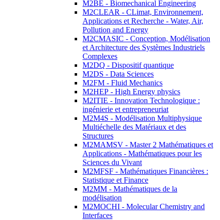
M2BE - Biomechanical Engineering
M2CLEAR - CLimat, Environnement,
Applications et Recherche - Water, Air,
Pollution and Energy
M2CMASIC - Conception, Modélisation
et Architecture des Systèmes Industriels
Complexes
M2DQ - Dispositif quantique
M2DS - Data Sciences
M2FM - Fluid Mechanics
M2HEP - High Energy physics
M2ITIE - Innovation Technologique :
ingénierie et entrepreneuriat
M2M4S - Modélisation Multiphysique
Multiéchelle des Matériaux et des
Structures
M2MAMSV - Master 2 Mathématiques et
Applications - Mathématiques pour les
Sciences du Vivant
M2MFSF - Mathématiques Financières :
Statistique et Finance
M2MM - Mathématiques de la
modélisation
M2MOCHI - Molecular Chemistry and
Interfaces