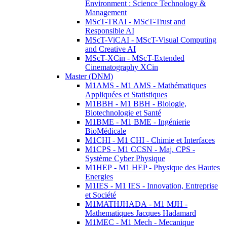
Environment : Science Technology &
Management
MScT-TRAI - MScT-Trust and
Responsible AI
MScT-ViCAI - MScT-Visual Computing
and Creative AI
MScT-XCin - MScT-Extended
Cinematography XCin
Master (DNM)
M1AMS - M1 AMS - Mathématiques
Appliquées et Statistiques
M1BBH - M1 BBH - Biologie,
Biotechnologie et Santé
M1BME - M1 BME - Ingénierie
BioMédicale
M1CHI - M1 CHI - Chimie et Interfaces
M1CPS - M1 CCSN - Maj. CPS -
Système Cyber Physique
M1HEP - M1 HEP - Physique des Hautes
Energies
M1IES - M1 IES - Innovation, Entreprise
et Société
M1MATHJHADA - M1 MJH -
Mathematiques Jacques Hadamard
M1MEC - M1 Mech - Mecanique