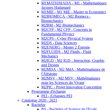
M1MATHJHADA - M1 - Mathematiques
Jacques Hadamard
M1MIE - M1 MiE - Master in Economics
M2BIOMECA - M2 Biomeca -
Biomechanics
M2BM - M2 Biomechanics
M2CFP - M2 CFP - Concepts in
Fundamental Physics
M2CPS - Cyber Physical System
M2DS - Data Sciences
M2ENERG - Master 2 Énergie
M2FLUIDS - M2 Fluids - Fluid
Mechanics
M2IGD - M2 IGD - Interaction, Graphic
and Design
M2MDA - M2 MdA - Mathématiques de
l'Aléatoire
M2MSV - M2 MSV - Mathématiques
pour les Sciences du Vivant
M2PIC - Projet Innovation Conception
Programme d'échange
PEI - Echanges PEI
Catalogue 2020 - 2021
Bachelor
BS - Bachelor of Science de l'Ecole