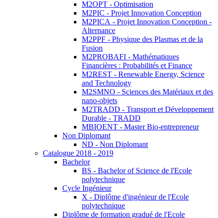
M2OPT - Optimisation
M2PIC - Projet Innovation Conception
M2PICA - Projet Innovation Conception -
Alternance
M2PPF - Physique des Plasmas et de la
Fusion
M2PROBAFI - Mathématiques
Financières : Probabilités et Finance
M2REST - Renewable Energy, Science
and Technology
M2SMNO - Sciences des Matériaux et des
nano-objets
M2TRADD - Transport et Développement
Durable - TRADD
MBIOENT - Master Bio-entrepreneur
Non Diplomant
ND - Non Diplomant
Catalogue 2018 - 2019
Bachelor
BS - Bachelor of Science de l'Ecole
polytechnique
Cycle Ingénieur
X - Diplôme d'ingénieur de l'Ecole
polytechnique
Diplôme de formation gradué de l'Ecole