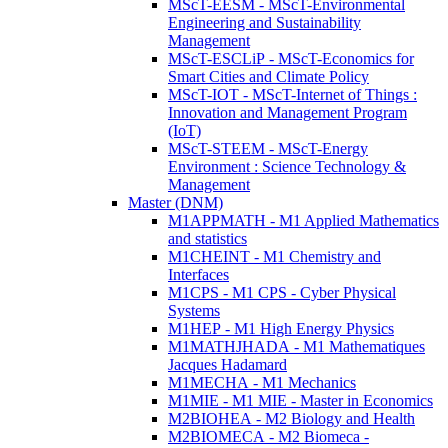
MScT-EESM - MScT-Environmental
Engineering and Sustainability
Management
MScT-ESCLiP - MScT-Economics for
Smart Cities and Climate Policy
MScT-IOT - MScT-Internet of Things :
Innovation and Management Program
(IoT)
MScT-STEEM - MScT-Energy
Environment : Science Technology &
Management
Master (DNM)
M1APPMATH - M1 Applied Mathematics
and statistics
M1CHEINT - M1 Chemistry and
Interfaces
M1CPS - M1 CPS - Cyber Physical
Systems
M1HEP - M1 High Energy Physics
M1MATHJHADA - M1 Mathematiques
Jacques Hadamard
M1MECHA - M1 Mechanics
M1MIE - M1 MIE - Master in Economics
M2BIOHEA - M2 Biology and Health
M2BIOMECA - M2 Biomeca -