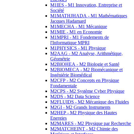
M1IES - M1 Innovation, Entreprise et
Société
M1MATHJHADA - M1 Mathématiques
Jacques Hadamard
M1MECHA - M1 Mécanique
M1MIE - M1 en Economie
M1MPRI - M1 Fondements de
l'Informatique MPRI
M1PHYSICS - M1 Physique
M2AAG - M2 Analyse, Arithmétique,
Géométrie
M2BIOHEA - M2 Biologie et Santé
M2BIOMECA - M2 Biomécanique et
Ingéniérie Biomédical
M2CFP - M2 Concepts en Physique
Fondamentale
M2CPS - M2 Système Cyber Physique
M2DS - M2 Data Science
M2FLUIDS - M2 Mécanique des Fluides
M2GI - M2 Grands Instruments
M2HEP - M2 Physique des Hautes
Energies
M2MARES - M2 Physique par Recherche
M2MATCHEINT - M2 Chimie des