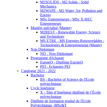
M2SOLIDS - M2 Solids - Solid
Mechanics
M2WAPE - M2 Water, Air, Pollution and
Energy
MSc Entrepreneurs - MSc X-HEC
Entrepreneurs
Mastère spécialisé (Master)
M2REST - Renewable Energy, Science
and Technology
MS ETRE - MS Energies Renouvelables :
Technologies & Entrepreneuriat (Master)
Non Diplomant
ND - Non Diplomant
Programme d'échange
EuroteQ - Diplôme EuroteQ
PEI - Echanges PEI
Catalogue 2021 - 2022
Bachelor
BS - Bachelor of Science de l'Ecole
polytechnique
Cycle Ingénieur
X - Titre d’Ingénieur diplômé de l’École
polytechnique
Diplôme de formation gradué de l'Ecole
Polytechnique -MSc&T