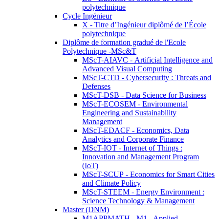
polytechnique
Cycle Ingénieur
X - Titre d’Ingénieur diplômé de l’École
polytechnique
Diplôme de formation gradué de l'Ecole
Polytechnique -MSc&T
MScT-AIAVC - Artificial Intelligence and
Advanced Visual Computing
MScT-CTD - Cybersecurity : Threats and
Defenses
MScT-DSB - Data Science for Business
MScT-ECOSEM - Environmental
Engineering and Sustainability
Management
MScT-EDACF - Economics, Data
Analytics and Corporate Finance
MScT-IOT - Internet of Things :
Innovation and Management Program
(IoT)
MScT-SCUP - Economics for Smart Cities
and Climate Policy
MScT-STEEM - Energy Environment :
Science Technology & Management
Master (DNM)
M1APPMATH - M1 - Applied