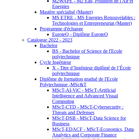
M2WAPE - M2 Eau, Pollution de l'Air et
Energies
Mastère spécialisé (Master)
MS ETRE - MS Energies Renouvelables :
Technologies et Entrepreneuriat (Master)
Programme d'échange
EuroteQ - Diplôme EuroteQ
Catalogue 2022 - 2023
Bachelor
BS - Bachelor of Science de l'Ecole
polytechnique
Cycle Ingénieur
X - Titre d’Ingénieur diplômé de l’École
polytechnique
Diplôme de formation gradué de l'Ecole
Polytechnique -MSc&T
MScT-AI-ViC - MScT-Artificial
Intelligence and Advanced Visual
Computing
MScT-CTD - MScT-Cybersecurity :
Threats and Defenses
MScT-DSB - MScT-Data Science for
Business
MScT-EDACF - MScT-Economics, Data
Analytics and Corporate Finance