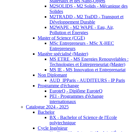
Matériaux et des Nano-Objets
M2SOLIDS - M2 Solids - Mécanique des
Solides
M2TRADD - M2 TraDD - Transport et
Développement Durable
M2WAPE - M2 WAPE - Eau, Air,
Pollution et Énergies
Master of Science (CGE)
MSc Entrepreneurs - MSc X-HEC
Entrepreneurs
Mastère spécialisé (Master)
MS ETRE - MS Energies Renouvelables :
Technologies et Entrepreneuriat (Master)
MS IE - MS Innovation et Entreprenariat
Non Diplomant
AUD_IPParis - AUDITEURS - IP Paris
Programme d'échange
EuroteQ - Diplôme EuroteQ
PEI - Programmes d'échange
internationaux
Catalogue 2024 - 2025
Bachelor
BX - Bachelor of Science de l'Ecole
polytechnique
Cycle Ingénieur