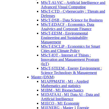
MScT-AI-ViC - Artificial Intelligence and
Advanced Visual Computing
MScT-CTD - Cybersecurity : Threats and
Defenses
MScT-DSB - Data Science for Business
MScT-EDACF - Economics, Data
Analytics and Corporate Finance
MScT-EESM - Environmental
Engineering and Sustainability
Management
MScT-ESCLiP - Economics for Smart
Cities and Climate Policy
MScT-IOT - Internet of Things :
Innovation and Management Program
(IoT)
MScT-STEEM - Energy Environment :
Science Technology & Management
Master (DNM)
M1APPMATH - M1 - Applied
Mathematics and statistics
M1BM - M1 Biomechanics
M1DATAAI - M1 Data AI - Data and
Artificial Intelligence
M1ECO - M1 Economie
M1ENERG - Master 1 Énergie