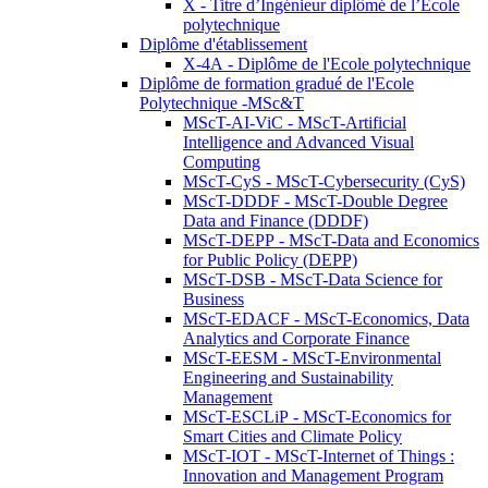
X - Titre d’Ingénieur diplômé de l’École
polytechnique
Diplôme d'établissement
X-4A - Diplôme de l'Ecole polytechnique
Diplôme de formation gradué de l'Ecole
Polytechnique -MSc&T
MScT-AI-ViC - MScT-Artificial
Intelligence and Advanced Visual
Computing
MScT-CyS - MScT-Cybersecurity (CyS)
MScT-DDDF - MScT-Double Degree
Data and Finance (DDDF)
MScT-DEPP - MScT-Data and Economics
for Public Policy (DEPP)
MScT-DSB - MScT-Data Science for
Business
MScT-EDACF - MScT-Economics, Data
Analytics and Corporate Finance
MScT-EESM - MScT-Environmental
Engineering and Sustainability
Management
MScT-ESCLiP - MScT-Economics for
Smart Cities and Climate Policy
MScT-IOT - MScT-Internet of Things :
Innovation and Management Program