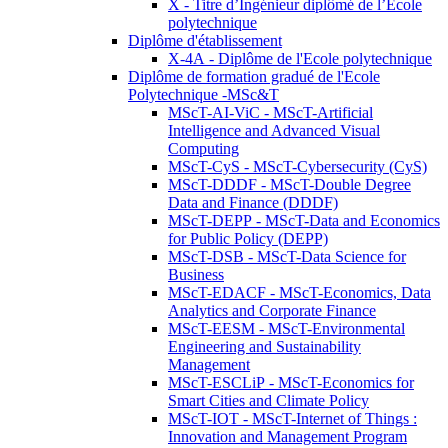
X - Titre d’Ingénieur diplômé de l’École
polytechnique
Diplôme d'établissement
X-4A - Diplôme de l'Ecole polytechnique
Diplôme de formation gradué de l'Ecole
Polytechnique -MSc&T
MScT-AI-ViC - MScT-Artificial
Intelligence and Advanced Visual
Computing
MScT-CyS - MScT-Cybersecurity (CyS)
MScT-DDDF - MScT-Double Degree
Data and Finance (DDDF)
MScT-DEPP - MScT-Data and Economics
for Public Policy (DEPP)
MScT-DSB - MScT-Data Science for
Business
MScT-EDACF - MScT-Economics, Data
Analytics and Corporate Finance
MScT-EESM - MScT-Environmental
Engineering and Sustainability
Management
MScT-ESCLiP - MScT-Economics for
Smart Cities and Climate Policy
MScT-IOT - MScT-Internet of Things :
Innovation and Management Program