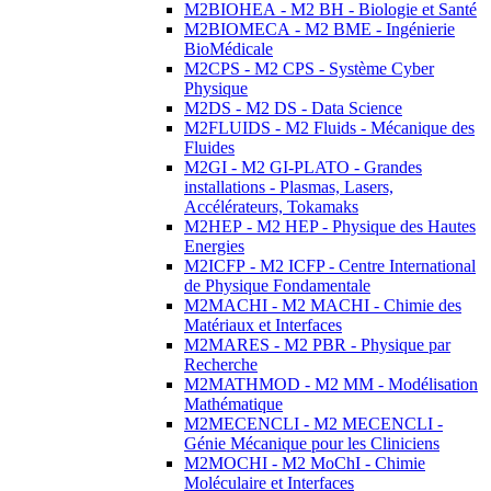
M2BIOHEA - M2 BH - Biologie et Santé
M2BIOMECA - M2 BME - Ingénierie
BioMédicale
M2CPS - M2 CPS - Système Cyber
Physique
M2DS - M2 DS - Data Science
M2FLUIDS - M2 Fluids - Mécanique des
Fluides
M2GI - M2 GI-PLATO - Grandes
installations - Plasmas, Lasers,
Accélérateurs, Tokamaks
M2HEP - M2 HEP - Physique des Hautes
Energies
M2ICFP - M2 ICFP - Centre International
de Physique Fondamentale
M2MACHI - M2 MACHI - Chimie des
Matériaux et Interfaces
M2MARES - M2 PBR - Physique par
Recherche
M2MATHMOD - M2 MM - Modélisation
Mathématique
M2MECENCLI - M2 MECENCLI -
Génie Mécanique pour les Cliniciens
M2MOCHI - M2 MoChI - Chimie
Moléculaire et Interfaces