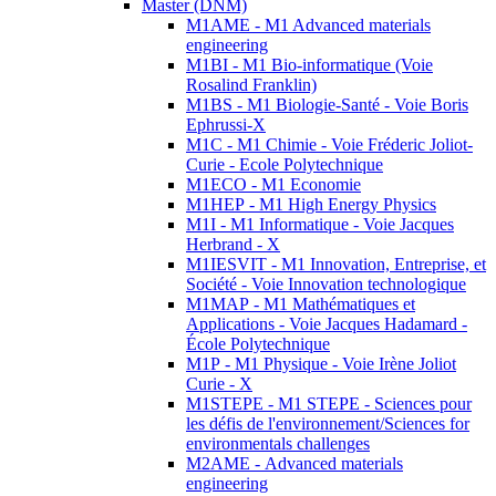
Master (DNM)
M1AME - M1 Advanced materials
engineering
M1BI - M1 Bio-informatique (Voie
Rosalind Franklin)
M1BS - M1 Biologie-Santé - Voie Boris
Ephrussi-X
M1C - M1 Chimie - Voie Fréderic Joliot-
Curie - Ecole Polytechnique
M1ECO - M1 Economie
M1HEP - M1 High Energy Physics
M1I - M1 Informatique - Voie Jacques
Herbrand - X
M1IESVIT - M1 Innovation, Entreprise, et
Société - Voie Innovation technologique
M1MAP - M1 Mathématiques et
Applications - Voie Jacques Hadamard -
École Polytechnique
M1P - M1 Physique - Voie Irène Joliot
Curie - X
M1STEPE - M1 STEPE - Sciences pour
les défis de l'environnement/Sciences for
environmentals challenges
M2AME - Advanced materials
engineering