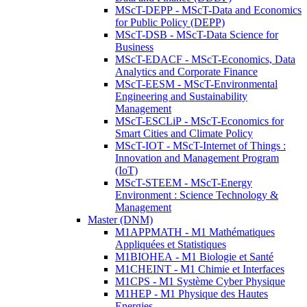
MScT-DEPP - MScT-Data and Economics
for Public Policy (DEPP)
MScT-DSB - MScT-Data Science for
Business
MScT-EDACF - MScT-Economics, Data
Analytics and Corporate Finance
MScT-EESM - MScT-Environmental
Engineering and Sustainability
Management
MScT-ESCLiP - MScT-Economics for
Smart Cities and Climate Policy
MScT-IOT - MScT-Internet of Things :
Innovation and Management Program
(IoT)
MScT-STEEM - MScT-Energy
Environment : Science Technology &
Management
Master (DNM)
M1APPMATH - M1 Mathématiques
Appliquées et Statistiques
M1BIOHEA - M1 Biologie et Santé
M1CHEINT - M1 Chimie et Interfaces
M1CPS - M1 Système Cyber Physique
M1HEP - M1 Physique des Hautes
Energies