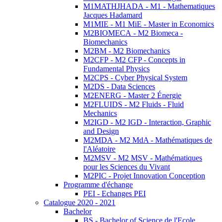
M1MATHJHADA - M1 - Mathematiques
Jacques Hadamard
M1MIE - M1 MiE - Master in Economics
M2BIOMECA - M2 Biomeca -
Biomechanics
M2BM - M2 Biomechanics
M2CFP - M2 CFP - Concepts in
Fundamental Physics
M2CPS - Cyber Physical System
M2DS - Data Sciences
M2ENERG - Master 2 Énergie
M2FLUIDS - M2 Fluids - Fluid
Mechanics
M2IGD - M2 IGD - Interaction, Graphic
and Design
M2MDA - M2 MdA - Mathématiques de
l'Aléatoire
M2MSV - M2 MSV - Mathématiques
pour les Sciences du Vivant
M2PIC - Projet Innovation Conception
Programme d'échange
PEI - Echanges PEI
Catalogue 2020 - 2021
Bachelor
BS - Bachelor of Science de l'Ecole