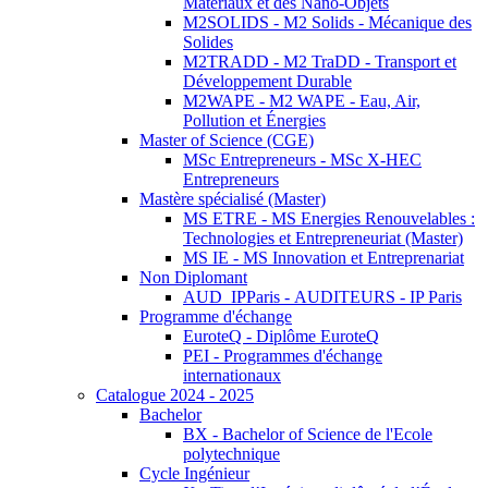
Matériaux et des Nano-Objets
M2SOLIDS - M2 Solids - Mécanique des
Solides
M2TRADD - M2 TraDD - Transport et
Développement Durable
M2WAPE - M2 WAPE - Eau, Air,
Pollution et Énergies
Master of Science (CGE)
MSc Entrepreneurs - MSc X-HEC
Entrepreneurs
Mastère spécialisé (Master)
MS ETRE - MS Energies Renouvelables :
Technologies et Entrepreneuriat (Master)
MS IE - MS Innovation et Entreprenariat
Non Diplomant
AUD_IPParis - AUDITEURS - IP Paris
Programme d'échange
EuroteQ - Diplôme EuroteQ
PEI - Programmes d'échange
internationaux
Catalogue 2024 - 2025
Bachelor
BX - Bachelor of Science de l'Ecole
polytechnique
Cycle Ingénieur