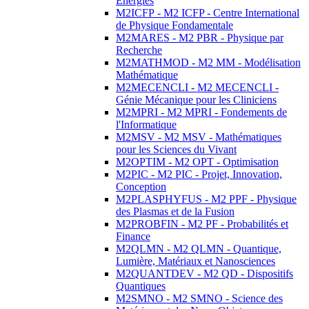
Energies
M2ICFP - M2 ICFP - Centre International
de Physique Fondamentale
M2MARES - M2 PBR - Physique par
Recherche
M2MATHMOD - M2 MM - Modélisation
Mathématique
M2MECENCLI - M2 MECENCLI -
Génie Mécanique pour les Cliniciens
M2MPRI - M2 MPRI - Fondements de
l'Informatique
M2MSV - M2 MSV - Mathématiques
pour les Sciences du Vivant
M2OPTIM - M2 OPT - Optimisation
M2PIC - M2 PIC - Projet, Innovation,
Conception
M2PLASPHYFUS - M2 PPF - Physique
des Plasmas et de la Fusion
M2PROBFIN - M2 PF - Probabilités et
Finance
M2QLMN - M2 QLMN - Quantique,
Lumière, Matériaux et Nanosciences
M2QUANTDEV - M2 QD - Dispositifs
Quantiques
M2SMNO - M2 SMNO - Science des