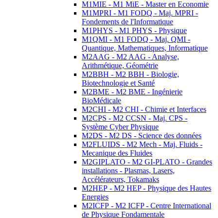
M1MIE - M1 MiE - Master en Economie
M1MPRI - M1 FODQ - Maj. MPRI -
Fondements de l'Informatique
M1PHYS - M1 PHYS - Physique
M1QMI - M1 FODQ - Maj. QMI -
Quantique, Mathematiques, Informatique
M2AAG - M2 AAG - Analyse,
Arithmétique, Géométrie
M2BBH - M2 BBH - Biologie,
Biotechnologie et Santé
M2BME - M2 BME - Ingénierie
BioMédicale
M2CHI - M2 CHI - Chimie et Interfaces
M2CPS - M2 CCSN - Maj. CPS -
Système Cyber Physique
M2DS - M2 DS - Science des données
M2FLUIDS - M2 Mech - Maj. Fluids -
Mecanique des Fluides
M2GIPLATO - M2 GI-PLATO - Grandes
installations - Plasmas, Lasers,
Accélérateurs, Tokamaks
M2HEP - M2 HEP - Physique des Hautes
Energies
M2ICFP - M2 ICFP - Centre International
de Physique Fondamentale