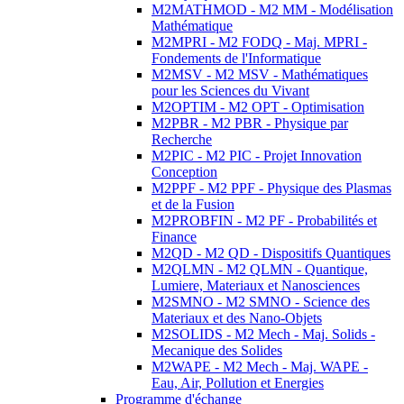
M2MATHMOD - M2 MM - Modélisation
Mathématique
M2MPRI - M2 FODQ - Maj. MPRI -
Fondements de l'Informatique
M2MSV - M2 MSV - Mathématiques
pour les Sciences du Vivant
M2OPTIM - M2 OPT - Optimisation
M2PBR - M2 PBR - Physique par
Recherche
M2PIC - M2 PIC - Projet Innovation
Conception
M2PPF - M2 PPF - Physique des Plasmas
et de la Fusion
M2PROBFIN - M2 PF - Probabilités et
Finance
M2QD - M2 QD - Dispositifs Quantiques
M2QLMN - M2 QLMN - Quantique,
Lumiere, Materiaux et Nanosciences
M2SMNO - M2 SMNO - Science des
Materiaux et des Nano-Objets
M2SOLIDS - M2 Mech - Maj. Solids -
Mecanique des Solides
M2WAPE - M2 Mech - Maj. WAPE -
Eau, Air, Pollution et Energies
Programme d'échange