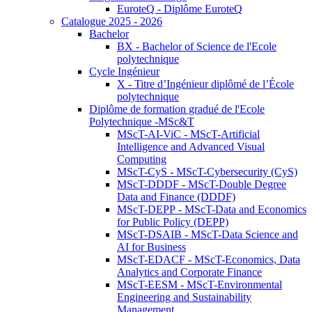
EuroteQ - Diplôme EuroteQ
Catalogue 2025 - 2026
Bachelor
BX - Bachelor of Science de l'Ecole
polytechnique
Cycle Ingénieur
X - Titre d’Ingénieur diplômé de l’École
polytechnique
Diplôme de formation gradué de l'Ecole
Polytechnique -MSc&T
MScT-AI-ViC - MScT-Artificial
Intelligence and Advanced Visual
Computing
MScT-CyS - MScT-Cybersecurity (CyS)
MScT-DDDF - MScT-Double Degree
Data and Finance (DDDF)
MScT-DEPP - MScT-Data and Economics
for Public Policy (DEPP)
MScT-DSAIB - MScT-Data Science and
AI for Business
MScT-EDACF - MScT-Economics, Data
Analytics and Corporate Finance
MScT-EESM - MScT-Environmental
Engineering and Sustainability
Management