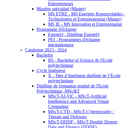
Entrepreneurs
Mastère spécialisé (Master)
MS ETRE - MS Energies Renouvelables :
Technologies et Entrepreneuriat (Master)
MS IE - MS Innovation et Entreprenariat
Programme d'échange
EuroteQ - Diplôme EuroteQ
PEI - Programmes d'échange
internationaux
Catalogue 2023 - 2024
Bachelor
BS - Bachelor of Science de l'Ecole
polytechnique
Cycle Ingénieur
X - Titre d’Ingénieur diplômé de l’École
polytechnique
Diplôme de formation gradué de l'Ecole
Polytechnique -MSc&T
MScT-AI-ViC - MScT-Artificial
Intelligence and Advanced Visual
Computing
MScT-CTD - MScT-Cybersecurity :
Threats and Defenses
MScT-DDDF - MScT-Double Degree
Data and Finance (DDDF)