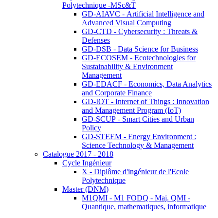
Polytechnique -MSc&T
GD-AIAVC - Artificial Intelligence and
Advanced Visual Computing
GD-CTD - Cybersecurity : Threats &
Defenses
GD-DSB - Data Science for Business
GD-ECOSEM - Ecotechnologies for
Sustainability & Environment
Management
GD-EDACF - Economics, Data Analytics
and Corporate Finance
GD-IOT - Internet of Things : Innovation
and Management Program (IoT)
GD-SCUP - Smart Cities and Urban
Policy
GD-STEEM - Energy Environment :
Science Technology & Management
Catalogue 2017 - 2018
Cycle Ingénieur
X - Diplôme d'ingénieur de l'Ecole
Polytechnique
Master (DNM)
M1QMI - M1 FODQ - Maj. QMI -
Quantique, mathematiques, informatique