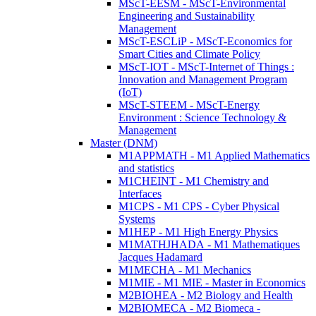
MScT-EESM - MScT-Environmental
Engineering and Sustainability
Management
MScT-ESCLiP - MScT-Economics for
Smart Cities and Climate Policy
MScT-IOT - MScT-Internet of Things :
Innovation and Management Program
(IoT)
MScT-STEEM - MScT-Energy
Environment : Science Technology &
Management
Master (DNM)
M1APPMATH - M1 Applied Mathematics
and statistics
M1CHEINT - M1 Chemistry and
Interfaces
M1CPS - M1 CPS - Cyber Physical
Systems
M1HEP - M1 High Energy Physics
M1MATHJHADA - M1 Mathematiques
Jacques Hadamard
M1MECHA - M1 Mechanics
M1MIE - M1 MIE - Master in Economics
M2BIOHEA - M2 Biology and Health
M2BIOMECA - M2 Biomeca -