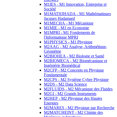
M1IES - M1 Innovation, Entreprise et
Société
M1MATHJHADA - M1 Mathématiques
Jacques Hadamard
M1MECHA - M1 Mécanique
M1MIE - M1 en Economie
M1MPRI - M1 Fondements de
l'Informatique MPRI
M1PHYSICS - M1 Physique
M2AAG - M2 Analyse, Arithmétique,
Géométrie
M2BIOHEA - M2 Biologie et Santé
M2BIOMECA - M2 Biomécanique et
Ingéniérie Biomédical
M2CFP - M2 Concepts en Physique
Fondamentale
M2CPS - M2 Système Cyber Physique
M2DS - M2 Data Science
M2FLUIDS - M2 Mécanique des Fluides
M2GI - M2 Grands Instruments
M2HEP - M2 Physique des Hautes
Energies
M2MARES - M2 Physique par Recherche
M2MATCHEINT - M2 Chimie des