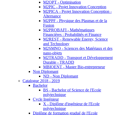
M2OPT - Optimisation
M2PIC - Projet Innovation Conception
M2PICA - Projet Innovation Conception -
Alternance
M2PPF - Physique des Plasmas et de la
Fusion
M2PROBAFI - Mathématiques
Financières : Probabilités et Finance
M2REST - Renewable Energy, Science
and Technology
M2SMNO - Sciences des Matériaux et des
nano-objets
M2TRADD - Transport et Développement
Durable - TRADD
MBIOENT - Master Bio-entrepreneur
Non Diplomant
ND - Non Diplomant
Catalogue 2018 - 2019
Bachelor
BS - Bachelor of Science de l'Ecole
polytechnique
Cycle Ingénieur
X - Diplôme d'ingénieur de l'Ecole
polytechnique
Diplôme de formation gradué de l'Ecole