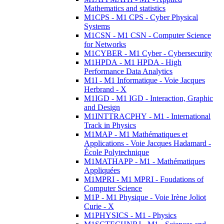
Mathematics and statistics
M1CPS - M1 CPS - Cyber Physical
Systems
M1CSN - M1 CSN - Computer Science
for Networks
M1CYBER - M1 Cyber - Cybersecurity
M1HPDA - M1 HPDA - High
Performance Data Analytics
M1I - M1 Informatique - Voie Jacques
Herbrand - X
M1IGD - M1 IGD - Interaction, Graphic
and Design
M1INTTRACPHY - M1 - International
Track in Physics
M1MAP - M1 Mathématiques et
Applications - Voie Jacques Hadamard -
École Polytechnique
M1MATHAPP - M1 - Mathématiques
Appliquées
M1MPRI - M1 MPRI - Foudations of
Computer Science
M1P - M1 Physique - Voie Irène Joliot
Curie - X
M1PHYSICS - M1 - Physics