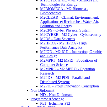
M1SCTECHNRJ - M1 - Sciences and
Technologies for Energy
M2BIOMECA - M2 Biomeca -
Biomechanics
M2CLEAR - CLimat, Environnement,
Applications et Recherche - Water, Air,
Pollution and Energy
M2CPS - Cyber Physical System
M2CYBER - M2 Cyber - Cybersecurity
M2DS - Data Sciences
M2HPDA - M2 HPDA - High
Performance Data Analytics
M2IGD - M2 IGD - Interaction, Graphic
and Design
M2MPRI - M2 MPRI - Foudations of
Computer Science
M2MPRO - M2 MPRO - Operation
Research
M2PDS - M2 PDS - Parallel and
Distributed Systems
M2PIC - Projet Innovation Conception
Non Diplomant
ND - Non Diplomant
Programme d'échange
PEI - Echanges PEI