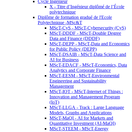
Cycle Ingénieur
X - Titre d’Ingénieur diplômé de l’École
polytechnique
Diplôme de formation gradué de l'Ecole
Polytechnique -MSc&T
MScT-CyS - MScT-Cybersecurity (CyS)
MScT-DDDF - MScT-Double Degree
Data and Finance (DDDF)
MScT-DEPP - MScT-Data and Economics
for Public Policy (DEPP)
MScT-DSAIB - MScT-Data Science and
AI for Business
MScT-EDACF - MScT-Economics, Data
Analytics and Corporate Finance
MScT-EESM - MScT-Environmental
Engineering and Sustainability
Management
MScT-IOT - MScT-Internet of Things :
Innovation and Management Program
(IoT)
MScT-LLGA - Track : Large Language
Models, Graphs and Applications
MScT-MaQI - AI for Markets and
Quantitative Investment (AI-MaQI)
MScT-STEEM - MScT-Energy