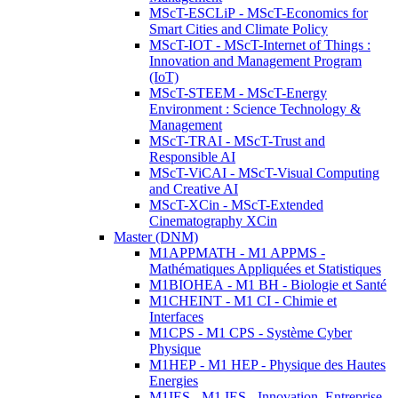
MScT-ESCLiP - MScT-Economics for
Smart Cities and Climate Policy
MScT-IOT - MScT-Internet of Things :
Innovation and Management Program
(IoT)
MScT-STEEM - MScT-Energy
Environment : Science Technology &
Management
MScT-TRAI - MScT-Trust and
Responsible AI
MScT-ViCAI - MScT-Visual Computing
and Creative AI
MScT-XCin - MScT-Extended
Cinematography XCin
Master (DNM)
M1APPMATH - M1 APPMS -
Mathématiques Appliquées et Statistiques
M1BIOHEA - M1 BH - Biologie et Santé
M1CHEINT - M1 CI - Chimie et
Interfaces
M1CPS - M1 CPS - Système Cyber
Physique
M1HEP - M1 HEP - Physique des Hautes
Energies
M1IES - M1 IES - Innovation, Entreprise