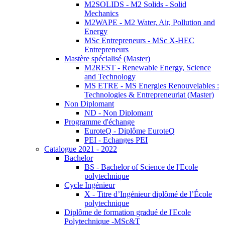
M2SOLIDS - M2 Solids - Solid
Mechanics
M2WAPE - M2 Water, Air, Pollution and
Energy
MSc Entrepreneurs - MSc X-HEC
Entrepreneurs
Mastère spécialisé (Master)
M2REST - Renewable Energy, Science
and Technology
MS ETRE - MS Energies Renouvelables :
Technologies & Entrepreneuriat (Master)
Non Diplomant
ND - Non Diplomant
Programme d'échange
EuroteQ - Diplôme EuroteQ
PEI - Echanges PEI
Catalogue 2021 - 2022
Bachelor
BS - Bachelor of Science de l'Ecole
polytechnique
Cycle Ingénieur
X - Titre d’Ingénieur diplômé de l’École
polytechnique
Diplôme de formation gradué de l'Ecole
Polytechnique -MSc&T