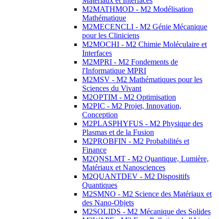
Matériaux et Interfaces
M2MATHMOD - M2 Modélisation
Mathématique
M2MECENCLI - M2 Génie Mécanique
pour les Cliniciens
M2MOCHI - M2 Chimie Moléculaire et
Interfaces
M2MPRI - M2 Fondements de
l'Informatique MPRI
M2MSV - M2 Mathématiques pour les
Sciences du Vivant
M2OPTIM - M2 Optimisation
M2PIC - M2 Projet, Innovation,
Conception
M2PLASPHYFUS - M2 Physique des
Plasmas et de la Fusion
M2PROBFIN - M2 Probabilités et
Finance
M2QNSLMT - M2 Quantique, Lumière,
Matériaux et Nanosciences
M2QUANTDEV - M2 Dispositifs
Quantiques
M2SMNO - M2 Science des Matériaux et
des Nano-Objets
M2SOLIDS - M2 Mécanique des Solides