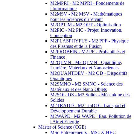
M2MPRI - M2 MPRI - Fondements de
l'Informatique
M2MSV - M2 MSV - Mathématiques
pour les Sciences du Vivant
M2OPTIM - M2 OPT - Optimisation
M2PIC - M2 PIC - Projet, Innovation,
Conception
M2PLASPHYFUS - M2 PPF - Physique
des Plasmas et de la Fusion
M2PROBFIN - M2 PF - Probabilités et
Finance
M2QLMN - M2 QLMN - Quantique,
Lumière, Matériaux et Nanosciences
M2QUANTDEV - M2 QD - Dispositifs
Quantiques
M2SMNO - M2 SMNO - Science des
Matériaux et des Nano-Objets
M2SOLIDS - M2 Solids - Mécanique des
Solides
M2TRADD - M2 TraDD - Transport et
Développement Durable
M2WAPE - M2 WAPE - Eau, Pollution de
l'Air et Energie
Master of Science (CGE)
MSc Entrepreneurs - MSc X-HEC