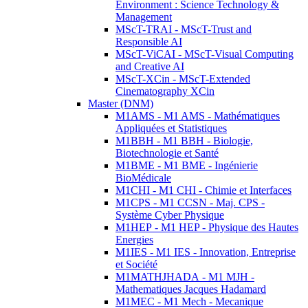
Environment : Science Technology &
Management
MScT-TRAI - MScT-Trust and
Responsible AI
MScT-ViCAI - MScT-Visual Computing
and Creative AI
MScT-XCin - MScT-Extended
Cinematography XCin
Master (DNM)
M1AMS - M1 AMS - Mathématiques
Appliquées et Statistiques
M1BBH - M1 BBH - Biologie,
Biotechnologie et Santé
M1BME - M1 BME - Ingénierie
BioMédicale
M1CHI - M1 CHI - Chimie et Interfaces
M1CPS - M1 CCSN - Maj. CPS -
Système Cyber Physique
M1HEP - M1 HEP - Physique des Hautes
Energies
M1IES - M1 IES - Innovation, Entreprise
et Société
M1MATHJHADA - M1 MJH -
Mathematiques Jacques Hadamard
M1MEC - M1 Mech - Mecanique