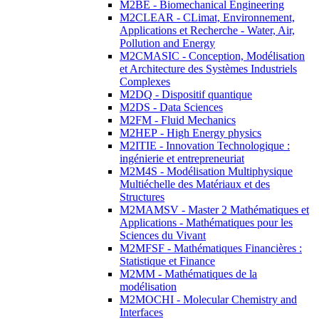
M2BE - Biomechanical Engineering
M2CLEAR - CLimat, Environnement,
Applications et Recherche - Water, Air,
Pollution and Energy
M2CMASIC - Conception, Modélisation
et Architecture des Systèmes Industriels
Complexes
M2DQ - Dispositif quantique
M2DS - Data Sciences
M2FM - Fluid Mechanics
M2HEP - High Energy physics
M2ITIE - Innovation Technologique :
ingénierie et entrepreneuriat
M2M4S - Modélisation Multiphysique
Multiéchelle des Matériaux et des
Structures
M2MAMSV - Master 2 Mathématiques et
Applications - Mathématiques pour les
Sciences du Vivant
M2MFSF - Mathématiques Financières :
Statistique et Finance
M2MM - Mathématiques de la
modélisation
M2MOCHI - Molecular Chemistry and
Interfaces