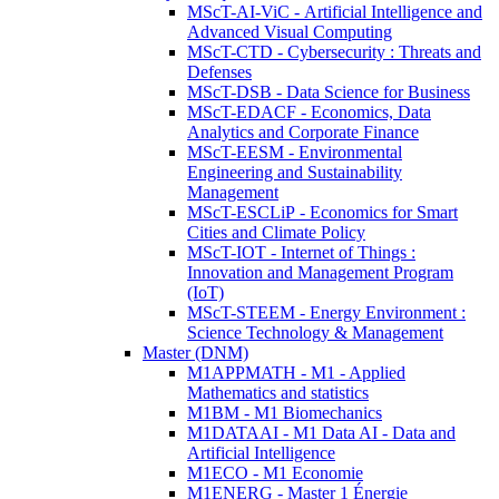
MScT-AI-ViC - Artificial Intelligence and
Advanced Visual Computing
MScT-CTD - Cybersecurity : Threats and
Defenses
MScT-DSB - Data Science for Business
MScT-EDACF - Economics, Data
Analytics and Corporate Finance
MScT-EESM - Environmental
Engineering and Sustainability
Management
MScT-ESCLiP - Economics for Smart
Cities and Climate Policy
MScT-IOT - Internet of Things :
Innovation and Management Program
(IoT)
MScT-STEEM - Energy Environment :
Science Technology & Management
Master (DNM)
M1APPMATH - M1 - Applied
Mathematics and statistics
M1BM - M1 Biomechanics
M1DATAAI - M1 Data AI - Data and
Artificial Intelligence
M1ECO - M1 Economie
M1ENERG - Master 1 Énergie