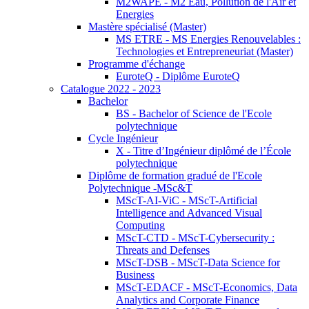
M2WAPE - M2 Eau, Pollution de l'Air et
Energies
Mastère spécialisé (Master)
MS ETRE - MS Energies Renouvelables :
Technologies et Entrepreneuriat (Master)
Programme d'échange
EuroteQ - Diplôme EuroteQ
Catalogue 2022 - 2023
Bachelor
BS - Bachelor of Science de l'Ecole
polytechnique
Cycle Ingénieur
X - Titre d’Ingénieur diplômé de l’École
polytechnique
Diplôme de formation gradué de l'Ecole
Polytechnique -MSc&T
MScT-AI-ViC - MScT-Artificial
Intelligence and Advanced Visual
Computing
MScT-CTD - MScT-Cybersecurity :
Threats and Defenses
MScT-DSB - MScT-Data Science for
Business
MScT-EDACF - MScT-Economics, Data
Analytics and Corporate Finance