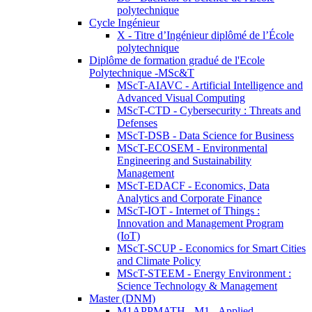
polytechnique
Cycle Ingénieur
X - Titre d’Ingénieur diplômé de l’École
polytechnique
Diplôme de formation gradué de l'Ecole
Polytechnique -MSc&T
MScT-AIAVC - Artificial Intelligence and
Advanced Visual Computing
MScT-CTD - Cybersecurity : Threats and
Defenses
MScT-DSB - Data Science for Business
MScT-ECOSEM - Environmental
Engineering and Sustainability
Management
MScT-EDACF - Economics, Data
Analytics and Corporate Finance
MScT-IOT - Internet of Things :
Innovation and Management Program
(IoT)
MScT-SCUP - Economics for Smart Cities
and Climate Policy
MScT-STEEM - Energy Environment :
Science Technology & Management
Master (DNM)
M1APPMATH - M1 - Applied