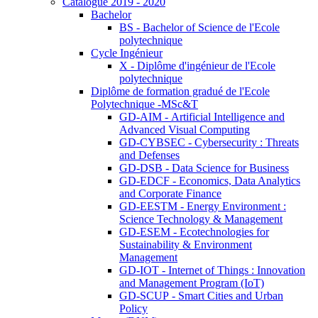
Catalogue 2019 - 2020
Bachelor
BS - Bachelor of Science de l'Ecole
polytechnique
Cycle Ingénieur
X - Diplôme d'ingénieur de l'Ecole
polytechnique
Diplôme de formation gradué de l'Ecole
Polytechnique -MSc&T
GD-AIM - Artificial Intelligence and
Advanced Visual Computing
GD-CYBSEC - Cybersecurity : Threats
and Defenses
GD-DSB - Data Science for Business
GD-EDCF - Economics, Data Analytics
and Corporate Finance
GD-EESTM - Energy Environment :
Science Technology & Management
GD-ESEM - Ecotechnologies for
Sustainability & Environment
Management
GD-IOT - Internet of Things : Innovation
and Management Program (IoT)
GD-SCUP - Smart Cities and Urban
Policy