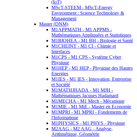
(IoT)
MScT-STEEM - MScT-Energy
Environment : Science Technology &
Management
Master (DNM)
M1APPMATH - M1 APPMS -
Mathématiques Appliquées et Statistiques
M1BIOHEA - M1 BH - Biologie et Santé
M1CHEINT - M1 CI - Chimie et
Interfaces
M1CPS - M1 CPS - Système Cyber
Physique
M1HEP - M1 HEP - Physique des Hautes
Energies
M1IES - M1 IES - Innovation, Entreprise
et Société
M1MATHJHADA - M1 MJH -
Mathématiques Jacques Hadamard
M1MECHA - M1 Mech - Mécanique
M1MIE - M1 MiE - Master en Economie
M1MPRI - M1 MPRI - Fondements de
l'Informatique
M1PHYSICS - M1 PHYS - Physique
M2AAG - M2 AAG - Analyse,
Arithmétique, Géométrie