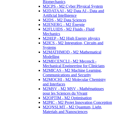
Biomechanics
M2CPS - M2 Cyber Physical System
M2DATAAI - M2 Data AI - Data and
Artificial Intelligence
M2DS - M2 Data Sciences
M2ENERG - M2 Énergie
M2FLUIDS - M2 Fluids - Fluid
Mechanics
M2HEP - M2 High Energy physics
M2ICS - M2 Integration, Circuits and
Systems
M2MATHMOD - M2 Mathematical
Modelling
M2MECENCLI - M2 Mecencli -
Mechanical Engineering for Clinicians
M2MICAS - M2 Machine Learning,
Communications and Security
M2MOCHI - M2 Molecular Chemistry
and Interfaces
M2MSV - M2 MSV - Mathématiques
pour les Sciences du Vivant
M2OPTIM - M2 Optimisation
M2PIC - M2 Projet Innovation Conception
M2QNSLMT - M2 Quantum, Light,
Materials and Nanosciences