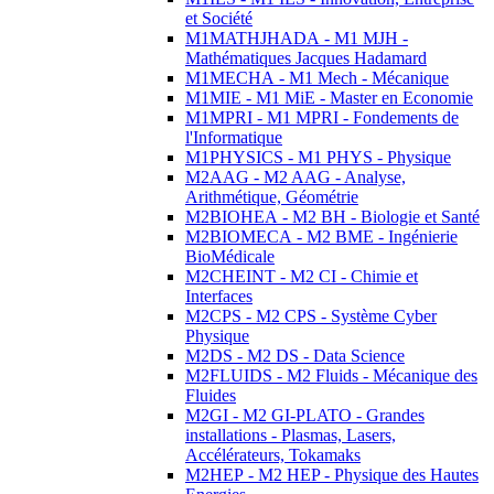
et Société
M1MATHJHADA - M1 MJH -
Mathématiques Jacques Hadamard
M1MECHA - M1 Mech - Mécanique
M1MIE - M1 MiE - Master en Economie
M1MPRI - M1 MPRI - Fondements de
l'Informatique
M1PHYSICS - M1 PHYS - Physique
M2AAG - M2 AAG - Analyse,
Arithmétique, Géométrie
M2BIOHEA - M2 BH - Biologie et Santé
M2BIOMECA - M2 BME - Ingénierie
BioMédicale
M2CHEINT - M2 CI - Chimie et
Interfaces
M2CPS - M2 CPS - Système Cyber
Physique
M2DS - M2 DS - Data Science
M2FLUIDS - M2 Fluids - Mécanique des
Fluides
M2GI - M2 GI-PLATO - Grandes
installations - Plasmas, Lasers,
Accélérateurs, Tokamaks
M2HEP - M2 HEP - Physique des Hautes