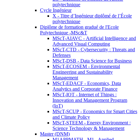
polytechnique
Cycle Ingénieur
X - Titre d’Ingénieur diplômé de l’École
polytechnique
Diplôme de formation gradué de l'Ecole
Polytechnique -MSc&T
MScT-AIAVC - Artificial Intelligence and
Advanced Visual Computing
MScT-CTD - Cybersecurity : Threats and
Defenses
MScT-DSB - Data Science for Business
MScT-ECOSEM - Environmental
Engineering and Sustainability
Management
MScT-EDACF - Economics, Data
Analytics and Corporate Finance
MScT-IOT - Internet of Things :
Innovation and Management Program
(IoT)
MScT-SCUP - Economics for Smart Cities
and Climate Policy
MScT-STEEM - Energy Environment :
Science Technology & Management
Master (DNM)
M1APPMATH - M1 - Applied