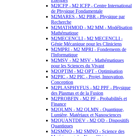
Energies
M2ICFP - M2 ICFP - Centre International
de Physique Fondamentale
M2MARES - M2 PBR - Physique par
Recherche
M2MATHMOD - M2 MM - Modélisation
Mathématique
M2MECENCLI - M2 MECENCLI -
Génie Mécanique pour les Cliniciens
M2MPRI - M2 MPRI - Fondements de
l'Informatique
M2MSV - M2 MSV - Mathématiques
pour les Sciences du Vivant
M2OPTIM - M2 OPT - Optimisation
M2PIC - M2 PIC - Projet, Innovation,
Conception
M2PLASPHYFUS - M2 PPF - Physique
des Plasmas et de la Fusion
M2PROBFIN - M2 PF - Probabilités et
Finance
M2QLMN - M2 QLMN - Quantique,
Lumière, Matériaux et Nanosciences
M2QUANTDEV - M2 QD - Dispositifs
Quantiques
M2SMNO - M2 SMNO - Science des