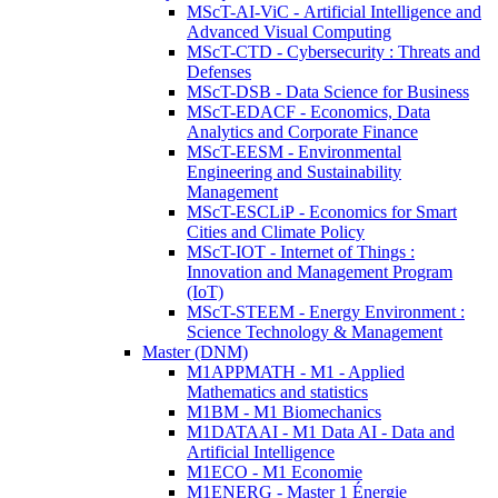
MScT-AI-ViC - Artificial Intelligence and
Advanced Visual Computing
MScT-CTD - Cybersecurity : Threats and
Defenses
MScT-DSB - Data Science for Business
MScT-EDACF - Economics, Data
Analytics and Corporate Finance
MScT-EESM - Environmental
Engineering and Sustainability
Management
MScT-ESCLiP - Economics for Smart
Cities and Climate Policy
MScT-IOT - Internet of Things :
Innovation and Management Program
(IoT)
MScT-STEEM - Energy Environment :
Science Technology & Management
Master (DNM)
M1APPMATH - M1 - Applied
Mathematics and statistics
M1BM - M1 Biomechanics
M1DATAAI - M1 Data AI - Data and
Artificial Intelligence
M1ECO - M1 Economie
M1ENERG - Master 1 Énergie