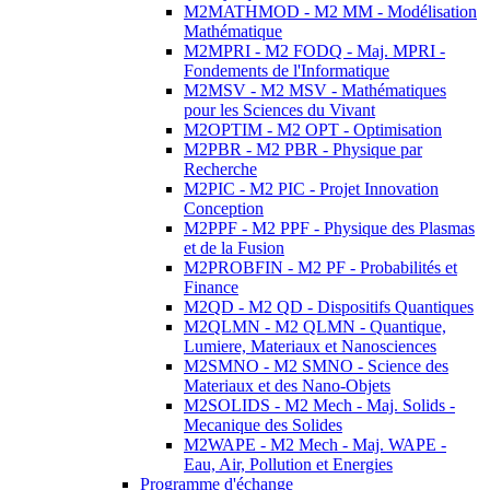
M2MATHMOD - M2 MM - Modélisation
Mathématique
M2MPRI - M2 FODQ - Maj. MPRI -
Fondements de l'Informatique
M2MSV - M2 MSV - Mathématiques
pour les Sciences du Vivant
M2OPTIM - M2 OPT - Optimisation
M2PBR - M2 PBR - Physique par
Recherche
M2PIC - M2 PIC - Projet Innovation
Conception
M2PPF - M2 PPF - Physique des Plasmas
et de la Fusion
M2PROBFIN - M2 PF - Probabilités et
Finance
M2QD - M2 QD - Dispositifs Quantiques
M2QLMN - M2 QLMN - Quantique,
Lumiere, Materiaux et Nanosciences
M2SMNO - M2 SMNO - Science des
Materiaux et des Nano-Objets
M2SOLIDS - M2 Mech - Maj. Solids -
Mecanique des Solides
M2WAPE - M2 Mech - Maj. WAPE -
Eau, Air, Pollution et Energies
Programme d'échange