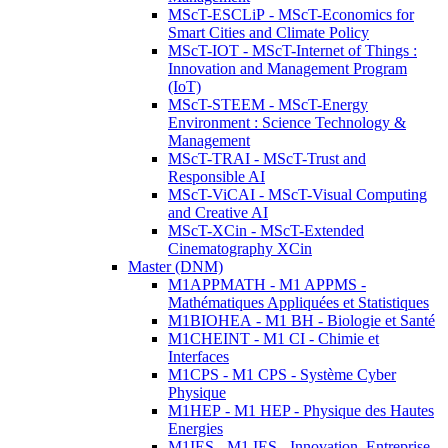
MScT-ESCLiP - MScT-Economics for
Smart Cities and Climate Policy
MScT-IOT - MScT-Internet of Things :
Innovation and Management Program
(IoT)
MScT-STEEM - MScT-Energy
Environment : Science Technology &
Management
MScT-TRAI - MScT-Trust and
Responsible AI
MScT-ViCAI - MScT-Visual Computing
and Creative AI
MScT-XCin - MScT-Extended
Cinematography XCin
Master (DNM)
M1APPMATH - M1 APPMS -
Mathématiques Appliquées et Statistiques
M1BIOHEA - M1 BH - Biologie et Santé
M1CHEINT - M1 CI - Chimie et
Interfaces
M1CPS - M1 CPS - Système Cyber
Physique
M1HEP - M1 HEP - Physique des Hautes
Energies
M1IES - M1 IES - Innovation, Entreprise