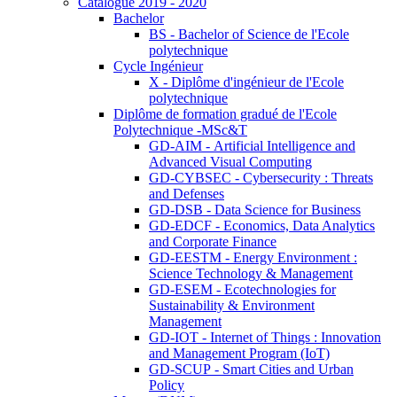
Catalogue 2019 - 2020
Bachelor
BS - Bachelor of Science de l'Ecole
polytechnique
Cycle Ingénieur
X - Diplôme d'ingénieur de l'Ecole
polytechnique
Diplôme de formation gradué de l'Ecole
Polytechnique -MSc&T
GD-AIM - Artificial Intelligence and
Advanced Visual Computing
GD-CYBSEC - Cybersecurity : Threats
and Defenses
GD-DSB - Data Science for Business
GD-EDCF - Economics, Data Analytics
and Corporate Finance
GD-EESTM - Energy Environment :
Science Technology & Management
GD-ESEM - Ecotechnologies for
Sustainability & Environment
Management
GD-IOT - Internet of Things : Innovation
and Management Program (IoT)
GD-SCUP - Smart Cities and Urban
Policy