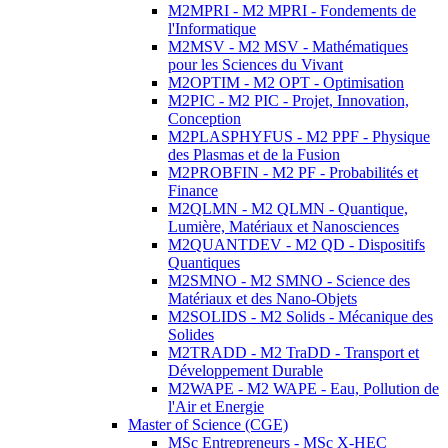
M2MPRI - M2 MPRI - Fondements de
l'Informatique
M2MSV - M2 MSV - Mathématiques
pour les Sciences du Vivant
M2OPTIM - M2 OPT - Optimisation
M2PIC - M2 PIC - Projet, Innovation,
Conception
M2PLASPHYFUS - M2 PPF - Physique
des Plasmas et de la Fusion
M2PROBFIN - M2 PF - Probabilités et
Finance
M2QLMN - M2 QLMN - Quantique,
Lumière, Matériaux et Nanosciences
M2QUANTDEV - M2 QD - Dispositifs
Quantiques
M2SMNO - M2 SMNO - Science des
Matériaux et des Nano-Objets
M2SOLIDS - M2 Solids - Mécanique des
Solides
M2TRADD - M2 TraDD - Transport et
Développement Durable
M2WAPE - M2 WAPE - Eau, Pollution de
l'Air et Energie
Master of Science (CGE)
MSc Entrepreneurs - MSc X-HEC