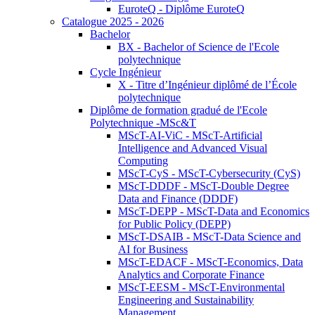
EuroteQ - Diplôme EuroteQ
Catalogue 2025 - 2026
Bachelor
BX - Bachelor of Science de l'Ecole
polytechnique
Cycle Ingénieur
X - Titre d’Ingénieur diplômé de l’École
polytechnique
Diplôme de formation gradué de l'Ecole
Polytechnique -MSc&T
MScT-AI-ViC - MScT-Artificial
Intelligence and Advanced Visual
Computing
MScT-CyS - MScT-Cybersecurity (CyS)
MScT-DDDF - MScT-Double Degree
Data and Finance (DDDF)
MScT-DEPP - MScT-Data and Economics
for Public Policy (DEPP)
MScT-DSAIB - MScT-Data Science and
AI for Business
MScT-EDACF - MScT-Economics, Data
Analytics and Corporate Finance
MScT-EESM - MScT-Environmental
Engineering and Sustainability
Management