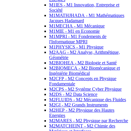
M1IES - M1 Innovation, Entreprise et
Société
M1MATHJHADA - M1 Mathématiques
Jacques Hadamard
M1MECHA - M1 Mécanique
M1MIE - M1 en Economie
M1MPRI - M1 Fondements de
l'Informatique MPRI
M1PHYSICS - M1 Physique
M2AAG - M2 Analyse, Arithmétique,
Géométrie
M2BIOHEA - M2 Biologie et Santé
M2BIOMECA - M2 Biomécanique et
Ingéniérie Biomédical
M2CFP - M2 Concepts en Physique
Fondamentale
M2CPS - M2 Système Cyber Physique
M2DS - M2 Data Science
M2FLUIDS - M2 Mécanique des Fluides
M2GI - M2 Grands Instruments
M2HEP - M2 Physique des Hautes
Energies
M2MARES - M2 Physique par Recherche
M2MATCHEINT - M2 Chimie des