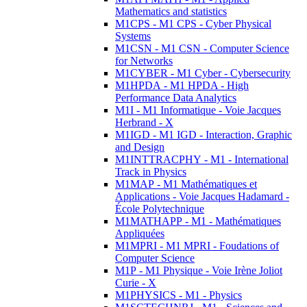
Mathematics and statistics
M1CPS - M1 CPS - Cyber Physical
Systems
M1CSN - M1 CSN - Computer Science
for Networks
M1CYBER - M1 Cyber - Cybersecurity
M1HPDA - M1 HPDA - High
Performance Data Analytics
M1I - M1 Informatique - Voie Jacques
Herbrand - X
M1IGD - M1 IGD - Interaction, Graphic
and Design
M1INTTRACPHY - M1 - International
Track in Physics
M1MAP - M1 Mathématiques et
Applications - Voie Jacques Hadamard -
École Polytechnique
M1MATHAPP - M1 - Mathématiques
Appliquées
M1MPRI - M1 MPRI - Foudations of
Computer Science
M1P - M1 Physique - Voie Irène Joliot
Curie - X
M1PHYSICS - M1 - Physics