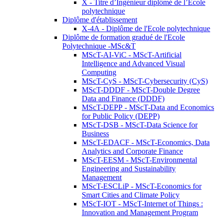
X - Titre d’Ingénieur diplômé de l’École
polytechnique
Diplôme d'établissement
X-4A - Diplôme de l'Ecole polytechnique
Diplôme de formation gradué de l'Ecole
Polytechnique -MSc&T
MScT-AI-ViC - MScT-Artificial
Intelligence and Advanced Visual
Computing
MScT-CyS - MScT-Cybersecurity (CyS)
MScT-DDDF - MScT-Double Degree
Data and Finance (DDDF)
MScT-DEPP - MScT-Data and Economics
for Public Policy (DEPP)
MScT-DSB - MScT-Data Science for
Business
MScT-EDACF - MScT-Economics, Data
Analytics and Corporate Finance
MScT-EESM - MScT-Environmental
Engineering and Sustainability
Management
MScT-ESCLiP - MScT-Economics for
Smart Cities and Climate Policy
MScT-IOT - MScT-Internet of Things :
Innovation and Management Program