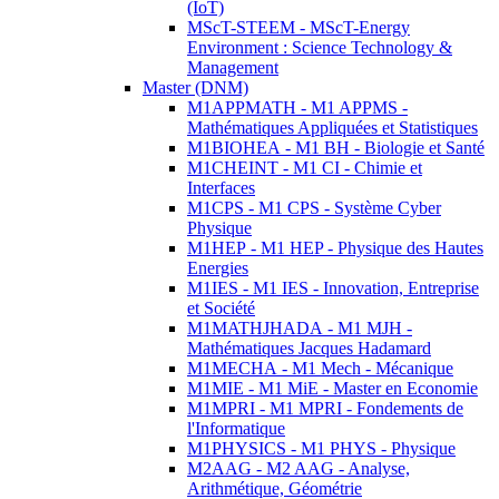
(IoT)
MScT-STEEM - MScT-Energy
Environment : Science Technology &
Management
Master (DNM)
M1APPMATH - M1 APPMS -
Mathématiques Appliquées et Statistiques
M1BIOHEA - M1 BH - Biologie et Santé
M1CHEINT - M1 CI - Chimie et
Interfaces
M1CPS - M1 CPS - Système Cyber
Physique
M1HEP - M1 HEP - Physique des Hautes
Energies
M1IES - M1 IES - Innovation, Entreprise
et Société
M1MATHJHADA - M1 MJH -
Mathématiques Jacques Hadamard
M1MECHA - M1 Mech - Mécanique
M1MIE - M1 MiE - Master en Economie
M1MPRI - M1 MPRI - Fondements de
l'Informatique
M1PHYSICS - M1 PHYS - Physique
M2AAG - M2 AAG - Analyse,
Arithmétique, Géométrie