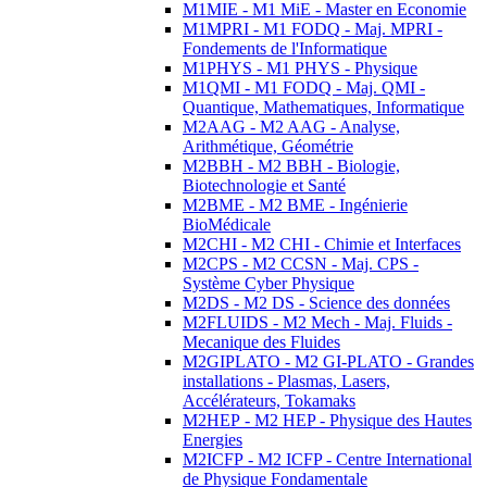
M1MIE - M1 MiE - Master en Economie
M1MPRI - M1 FODQ - Maj. MPRI -
Fondements de l'Informatique
M1PHYS - M1 PHYS - Physique
M1QMI - M1 FODQ - Maj. QMI -
Quantique, Mathematiques, Informatique
M2AAG - M2 AAG - Analyse,
Arithmétique, Géométrie
M2BBH - M2 BBH - Biologie,
Biotechnologie et Santé
M2BME - M2 BME - Ingénierie
BioMédicale
M2CHI - M2 CHI - Chimie et Interfaces
M2CPS - M2 CCSN - Maj. CPS -
Système Cyber Physique
M2DS - M2 DS - Science des données
M2FLUIDS - M2 Mech - Maj. Fluids -
Mecanique des Fluides
M2GIPLATO - M2 GI-PLATO - Grandes
installations - Plasmas, Lasers,
Accélérateurs, Tokamaks
M2HEP - M2 HEP - Physique des Hautes
Energies
M2ICFP - M2 ICFP - Centre International
de Physique Fondamentale