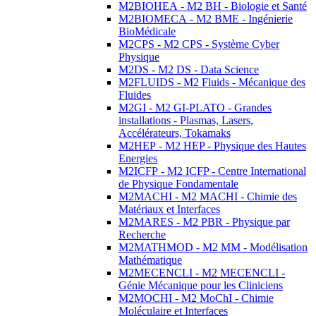
M2BIOHEA - M2 BH - Biologie et Santé
M2BIOMECA - M2 BME - Ingénierie
BioMédicale
M2CPS - M2 CPS - Système Cyber
Physique
M2DS - M2 DS - Data Science
M2FLUIDS - M2 Fluids - Mécanique des
Fluides
M2GI - M2 GI-PLATO - Grandes
installations - Plasmas, Lasers,
Accélérateurs, Tokamaks
M2HEP - M2 HEP - Physique des Hautes
Energies
M2ICFP - M2 ICFP - Centre International
de Physique Fondamentale
M2MACHI - M2 MACHI - Chimie des
Matériaux et Interfaces
M2MARES - M2 PBR - Physique par
Recherche
M2MATHMOD - M2 MM - Modélisation
Mathématique
M2MECENCLI - M2 MECENCLI -
Génie Mécanique pour les Cliniciens
M2MOCHI - M2 MoChI - Chimie
Moléculaire et Interfaces