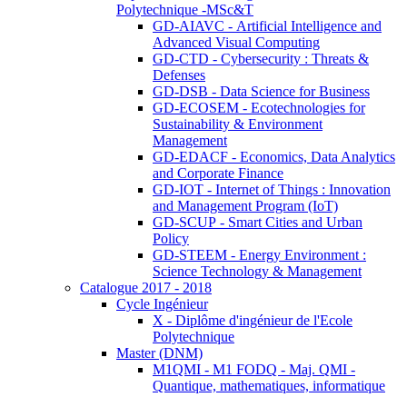
Polytechnique -MSc&T
GD-AIAVC - Artificial Intelligence and
Advanced Visual Computing
GD-CTD - Cybersecurity : Threats &
Defenses
GD-DSB - Data Science for Business
GD-ECOSEM - Ecotechnologies for
Sustainability & Environment
Management
GD-EDACF - Economics, Data Analytics
and Corporate Finance
GD-IOT - Internet of Things : Innovation
and Management Program (IoT)
GD-SCUP - Smart Cities and Urban
Policy
GD-STEEM - Energy Environment :
Science Technology & Management
Catalogue 2017 - 2018
Cycle Ingénieur
X - Diplôme d'ingénieur de l'Ecole
Polytechnique
Master (DNM)
M1QMI - M1 FODQ - Maj. QMI -
Quantique, mathematiques, informatique