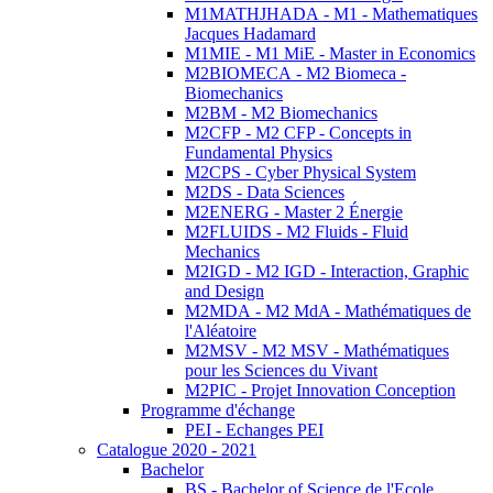
M1MATHJHADA - M1 - Mathematiques
Jacques Hadamard
M1MIE - M1 MiE - Master in Economics
M2BIOMECA - M2 Biomeca -
Biomechanics
M2BM - M2 Biomechanics
M2CFP - M2 CFP - Concepts in
Fundamental Physics
M2CPS - Cyber Physical System
M2DS - Data Sciences
M2ENERG - Master 2 Énergie
M2FLUIDS - M2 Fluids - Fluid
Mechanics
M2IGD - M2 IGD - Interaction, Graphic
and Design
M2MDA - M2 MdA - Mathématiques de
l'Aléatoire
M2MSV - M2 MSV - Mathématiques
pour les Sciences du Vivant
M2PIC - Projet Innovation Conception
Programme d'échange
PEI - Echanges PEI
Catalogue 2020 - 2021
Bachelor
BS - Bachelor of Science de l'Ecole