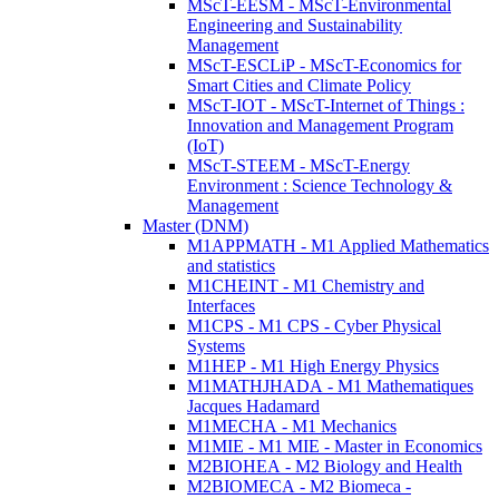
MScT-EESM - MScT-Environmental
Engineering and Sustainability
Management
MScT-ESCLiP - MScT-Economics for
Smart Cities and Climate Policy
MScT-IOT - MScT-Internet of Things :
Innovation and Management Program
(IoT)
MScT-STEEM - MScT-Energy
Environment : Science Technology &
Management
Master (DNM)
M1APPMATH - M1 Applied Mathematics
and statistics
M1CHEINT - M1 Chemistry and
Interfaces
M1CPS - M1 CPS - Cyber Physical
Systems
M1HEP - M1 High Energy Physics
M1MATHJHADA - M1 Mathematiques
Jacques Hadamard
M1MECHA - M1 Mechanics
M1MIE - M1 MIE - Master in Economics
M2BIOHEA - M2 Biology and Health
M2BIOMECA - M2 Biomeca -