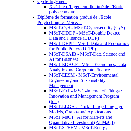
Cycle Ingénieur
X - Titre d’Ingénieur diplômé de l’École
polytechnique
Diplôme de formation gradué de l'Ecole
Polytechnique -MSc&T
MScT-CyS - MScT-Cybersecurity (CyS)
MScT-DDDF - MScT-Double Degree
Data and Finance (DDDF)
MScT-DEPP - MScT-Data and Economics
for Public Policy (DEPP)
MScT-DSAIB - MScT-Data Science and
AI for Business
MScT-EDACF - MScT-Economics, Data
Analytics and Corporate Finance
MScT-EESM - MScT-Environmental
Engineering and Sustainability
Management
MScT-IOT - MScT-Internet of Things :
Innovation and Management Program
(IoT)
MScT-LLGA - Track : Large Language
Models, Graphs and Applications
MScT-MaQI - AI for Markets and
Quantitative Investment (AI-MaQI)
MScT-STEEM - MScT-Energy