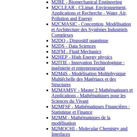
M2BE - Biomechanical Engineering
M2CLEAR - CLimat, Environnement,
Applications et Recherche - Water, Air,
Pollution and Energy
M2CMASIC - Conception, Modélisation
et Architecture des Systèmes Industriels
Complexes
M2DQ - Dispositif quantique
M2DS - Data Sciences
M2FM - Fluid Mechanics
M2HEP - High Energy physics
M2ITIE - Innovation Technologique :
ingénierie et entrepreneuriat
M2M4S - Modélisation Multiphysique
Multiéchelle des Matériaux et des
Structures
M2MAMSV - Master 2 Mathématiques et
Applications - Mathématiques pour les
Sciences du Vivant
M2MFSF - Mathématiques Financières :
Statistique et Finance
M2MM - Mathématiques de la
modélisation
M2MOCHI - Molecular Chemistry and
Interfaces