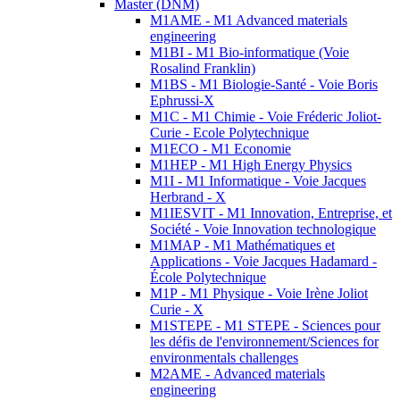
Master (DNM)
M1AME - M1 Advanced materials
engineering
M1BI - M1 Bio-informatique (Voie
Rosalind Franklin)
M1BS - M1 Biologie-Santé - Voie Boris
Ephrussi-X
M1C - M1 Chimie - Voie Fréderic Joliot-
Curie - Ecole Polytechnique
M1ECO - M1 Economie
M1HEP - M1 High Energy Physics
M1I - M1 Informatique - Voie Jacques
Herbrand - X
M1IESVIT - M1 Innovation, Entreprise, et
Société - Voie Innovation technologique
M1MAP - M1 Mathématiques et
Applications - Voie Jacques Hadamard -
École Polytechnique
M1P - M1 Physique - Voie Irène Joliot
Curie - X
M1STEPE - M1 STEPE - Sciences pour
les défis de l'environnement/Sciences for
environmentals challenges
M2AME - Advanced materials
engineering