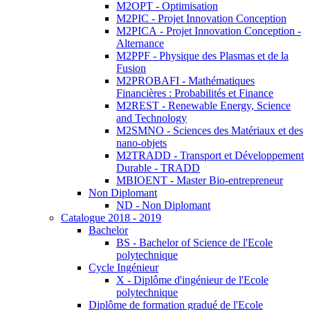
M2OPT - Optimisation
M2PIC - Projet Innovation Conception
M2PICA - Projet Innovation Conception -
Alternance
M2PPF - Physique des Plasmas et de la
Fusion
M2PROBAFI - Mathématiques
Financières : Probabilités et Finance
M2REST - Renewable Energy, Science
and Technology
M2SMNO - Sciences des Matériaux et des
nano-objets
M2TRADD - Transport et Développement
Durable - TRADD
MBIOENT - Master Bio-entrepreneur
Non Diplomant
ND - Non Diplomant
Catalogue 2018 - 2019
Bachelor
BS - Bachelor of Science de l'Ecole
polytechnique
Cycle Ingénieur
X - Diplôme d'ingénieur de l'Ecole
polytechnique
Diplôme de formation gradué de l'Ecole