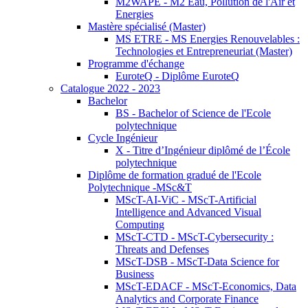
M2WAPE - M2 Eau, Pollution de l'Air et
Energies
Mastère spécialisé (Master)
MS ETRE - MS Energies Renouvelables :
Technologies et Entrepreneuriat (Master)
Programme d'échange
EuroteQ - Diplôme EuroteQ
Catalogue 2022 - 2023
Bachelor
BS - Bachelor of Science de l'Ecole
polytechnique
Cycle Ingénieur
X - Titre d’Ingénieur diplômé de l’École
polytechnique
Diplôme de formation gradué de l'Ecole
Polytechnique -MSc&T
MScT-AI-ViC - MScT-Artificial
Intelligence and Advanced Visual
Computing
MScT-CTD - MScT-Cybersecurity :
Threats and Defenses
MScT-DSB - MScT-Data Science for
Business
MScT-EDACF - MScT-Economics, Data
Analytics and Corporate Finance