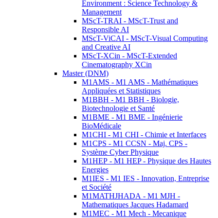
Environment : Science Technology &
Management
MScT-TRAI - MScT-Trust and
Responsible AI
MScT-ViCAI - MScT-Visual Computing
and Creative AI
MScT-XCin - MScT-Extended
Cinematography XCin
Master (DNM)
M1AMS - M1 AMS - Mathématiques
Appliquées et Statistiques
M1BBH - M1 BBH - Biologie,
Biotechnologie et Santé
M1BME - M1 BME - Ingénierie
BioMédicale
M1CHI - M1 CHI - Chimie et Interfaces
M1CPS - M1 CCSN - Maj. CPS -
Système Cyber Physique
M1HEP - M1 HEP - Physique des Hautes
Energies
M1IES - M1 IES - Innovation, Entreprise
et Société
M1MATHJHADA - M1 MJH -
Mathematiques Jacques Hadamard
M1MEC - M1 Mech - Mecanique