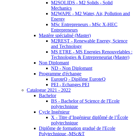
M2SOLIDS - M2 Solids - Solid
Mechanics
M2WAPE - M2 Water, Air, Pollution and
Energy
MSc Entrepreneurs - MSc X-HEC
Entrepreneurs
Mastère spécialisé (Master)
M2REST - Renewable Energy, Science
and Technology
MS ETRE - MS Energies Renouvelables :
Technologies & Entrepreneuriat (Master)
Non Diplomant
ND - Non Diplomant
Programme d'échange
EuroteQ - Diplôme EuroteQ
PEI - Echanges PEI
Catalogue 2021 - 2022
Bachelor
BS - Bachelor of Science de l'Ecole
polytechnique
Cycle Ingénieur
X - Titre d’Ingénieur diplômé de l’École
polytechnique
Diplôme de formation gradué de l'Ecole
Polytechnique -MSc&T