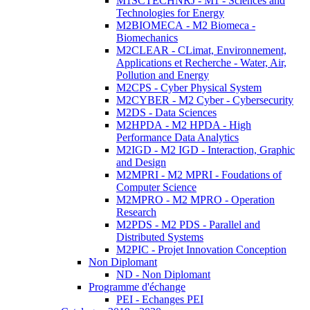
M1SCTECHNRJ - M1 - Sciences and
Technologies for Energy
M2BIOMECA - M2 Biomeca -
Biomechanics
M2CLEAR - CLimat, Environnement,
Applications et Recherche - Water, Air,
Pollution and Energy
M2CPS - Cyber Physical System
M2CYBER - M2 Cyber - Cybersecurity
M2DS - Data Sciences
M2HPDA - M2 HPDA - High
Performance Data Analytics
M2IGD - M2 IGD - Interaction, Graphic
and Design
M2MPRI - M2 MPRI - Foudations of
Computer Science
M2MPRO - M2 MPRO - Operation
Research
M2PDS - M2 PDS - Parallel and
Distributed Systems
M2PIC - Projet Innovation Conception
Non Diplomant
ND - Non Diplomant
Programme d'échange
PEI - Echanges PEI