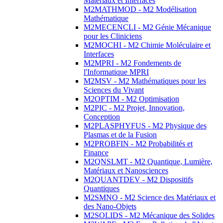
Matériaux et Interfaces
M2MATHMOD - M2 Modélisation
Mathématique
M2MECENCLI - M2 Génie Mécanique
pour les Cliniciens
M2MOCHI - M2 Chimie Moléculaire et
Interfaces
M2MPRI - M2 Fondements de
l'Informatique MPRI
M2MSV - M2 Mathématiques pour les
Sciences du Vivant
M2OPTIM - M2 Optimisation
M2PIC - M2 Projet, Innovation,
Conception
M2PLASPHYFUS - M2 Physique des
Plasmas et de la Fusion
M2PROBFIN - M2 Probabilités et
Finance
M2QNSLMT - M2 Quantique, Lumière,
Matériaux et Nanosciences
M2QUANTDEV - M2 Dispositifs
Quantiques
M2SMNO - M2 Science des Matériaux et
des Nano-Objets
M2SOLIDS - M2 Mécanique des Solides