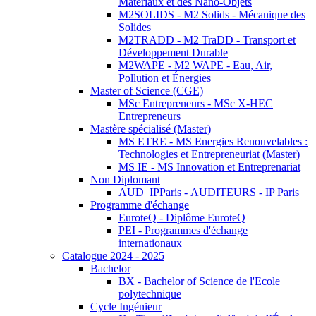
Matériaux et des Nano-Objets
M2SOLIDS - M2 Solids - Mécanique des
Solides
M2TRADD - M2 TraDD - Transport et
Développement Durable
M2WAPE - M2 WAPE - Eau, Air,
Pollution et Énergies
Master of Science (CGE)
MSc Entrepreneurs - MSc X-HEC
Entrepreneurs
Mastère spécialisé (Master)
MS ETRE - MS Energies Renouvelables :
Technologies et Entrepreneuriat (Master)
MS IE - MS Innovation et Entreprenariat
Non Diplomant
AUD_IPParis - AUDITEURS - IP Paris
Programme d'échange
EuroteQ - Diplôme EuroteQ
PEI - Programmes d'échange
internationaux
Catalogue 2024 - 2025
Bachelor
BX - Bachelor of Science de l'Ecole
polytechnique
Cycle Ingénieur