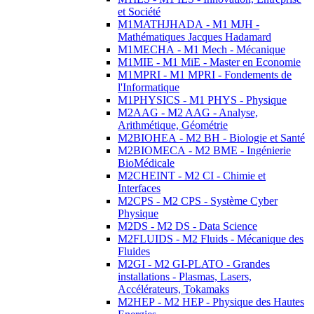
et Société
M1MATHJHADA - M1 MJH -
Mathématiques Jacques Hadamard
M1MECHA - M1 Mech - Mécanique
M1MIE - M1 MiE - Master en Economie
M1MPRI - M1 MPRI - Fondements de
l'Informatique
M1PHYSICS - M1 PHYS - Physique
M2AAG - M2 AAG - Analyse,
Arithmétique, Géométrie
M2BIOHEA - M2 BH - Biologie et Santé
M2BIOMECA - M2 BME - Ingénierie
BioMédicale
M2CHEINT - M2 CI - Chimie et
Interfaces
M2CPS - M2 CPS - Système Cyber
Physique
M2DS - M2 DS - Data Science
M2FLUIDS - M2 Fluids - Mécanique des
Fluides
M2GI - M2 GI-PLATO - Grandes
installations - Plasmas, Lasers,
Accélérateurs, Tokamaks
M2HEP - M2 HEP - Physique des Hautes