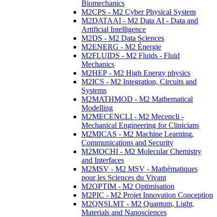
Biomechanics
M2CPS - M2 Cyber Physical System
M2DATAAI - M2 Data AI - Data and
Artificial Intelligence
M2DS - M2 Data Sciences
M2ENERG - M2 Énergie
M2FLUIDS - M2 Fluids - Fluid
Mechanics
M2HEP - M2 High Energy physics
M2ICS - M2 Integration, Circuits and
Systems
M2MATHMOD - M2 Mathematical
Modelling
M2MECENCLI - M2 Mecencli -
Mechanical Engineering for Clinicians
M2MICAS - M2 Machine Learning,
Communications and Security
M2MOCHI - M2 Molecular Chemistry
and Interfaces
M2MSV - M2 MSV - Mathématiques
pour les Sciences du Vivant
M2OPTIM - M2 Optimisation
M2PIC - M2 Projet Innovation Conception
M2QNSLMT - M2 Quantum, Light,
Materials and Nanosciences