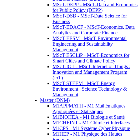
MScT-DEPP - MScT-Data and Economics
for Public Policy (DEPP)
MScT-DSB - MScT-Data Science for
Business
MScT-EDACF - MScT-Economics, Data
Analytics and Corporate Finance
MScT-EESM - MScT-Environmental
Engineering and Sustainability
Management
MScT-ESCLiP - MScT-Economics for
Smart Cities and Climate Policy
MScT-IOT - MScT-Internet of Things :
Innovation and Management Program
(IoT)
MScT-STEEM - MScT-Energy
Environment : Science Technology &
Management
Master (DNM)
M1APPMATH - M1 Mathématiques
Appliquées et Statistiques
M1BIOHEA - M1 Biologie et Santé
M1CHEINT - M1 Chimie et Interfaces
M1CPS - M1 Système Cyber Physique
M1HEP - M1 Physique des Hautes
Energies