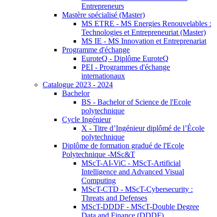
Entrepreneurs
Mastère spécialisé (Master)
MS ETRE - MS Energies Renouvelables :
Technologies et Entrepreneuriat (Master)
MS IE - MS Innovation et Entreprenariat
Programme d'échange
EuroteQ - Diplôme EuroteQ
PEI - Programmes d'échange
internationaux
Catalogue 2023 - 2024
Bachelor
BS - Bachelor of Science de l'Ecole
polytechnique
Cycle Ingénieur
X - Titre d’Ingénieur diplômé de l’École
polytechnique
Diplôme de formation gradué de l'Ecole
Polytechnique -MSc&T
MScT-AI-ViC - MScT-Artificial
Intelligence and Advanced Visual
Computing
MScT-CTD - MScT-Cybersecurity :
Threats and Defenses
MScT-DDDF - MScT-Double Degree
Data and Finance (DDDF)