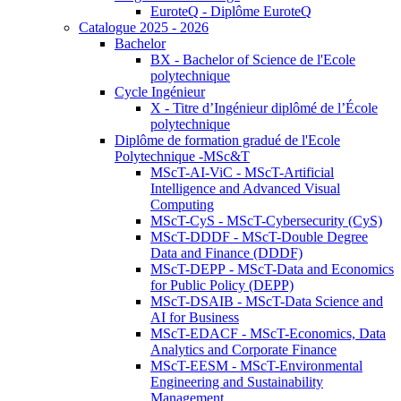
EuroteQ - Diplôme EuroteQ
Catalogue 2025 - 2026
Bachelor
BX - Bachelor of Science de l'Ecole
polytechnique
Cycle Ingénieur
X - Titre d’Ingénieur diplômé de l’École
polytechnique
Diplôme de formation gradué de l'Ecole
Polytechnique -MSc&T
MScT-AI-ViC - MScT-Artificial
Intelligence and Advanced Visual
Computing
MScT-CyS - MScT-Cybersecurity (CyS)
MScT-DDDF - MScT-Double Degree
Data and Finance (DDDF)
MScT-DEPP - MScT-Data and Economics
for Public Policy (DEPP)
MScT-DSAIB - MScT-Data Science and
AI for Business
MScT-EDACF - MScT-Economics, Data
Analytics and Corporate Finance
MScT-EESM - MScT-Environmental
Engineering and Sustainability
Management