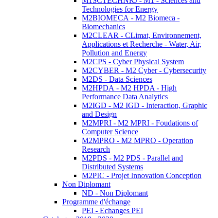
M1SCTECHNRJ - M1 - Sciences and
Technologies for Energy
M2BIOMECA - M2 Biomeca -
Biomechanics
M2CLEAR - CLimat, Environnement,
Applications et Recherche - Water, Air,
Pollution and Energy
M2CPS - Cyber Physical System
M2CYBER - M2 Cyber - Cybersecurity
M2DS - Data Sciences
M2HPDA - M2 HPDA - High
Performance Data Analytics
M2IGD - M2 IGD - Interaction, Graphic
and Design
M2MPRI - M2 MPRI - Foudations of
Computer Science
M2MPRO - M2 MPRO - Operation
Research
M2PDS - M2 PDS - Parallel and
Distributed Systems
M2PIC - Projet Innovation Conception
Non Diplomant
ND - Non Diplomant
Programme d'échange
PEI - Echanges PEI