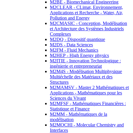
M2BE - Biomechanical Engineering
M2CLEAR - CLimat, Environnement,
Applications et Recherche - Water, Air,
Pollution and Energy
M2CMASIC - Conception, Modélisation
et Architecture des Systèmes Industriels
Complexes
M2DQ - Dispositif quantique
M2DS - Data Sciences
M2FM - Fluid Mechanics
M2HEP - High Energy physics
M2ITIE - Innovation Technologique :
ingénierie et entrepreneuriat
M2M4S - Modélisation Multiphysique
Multiéchelle des Matériaux et des
Structures
M2MAMSV - Master 2 Mathématiques et
Applications - Mathématiques pour les
Sciences du Vivant
M2MFSF - Mathématiques Financières :
Statistique et Finance
M2MM - Mathématiques de la
modélisation
M2MOCHI - Molecular Chemistry and
Interfaces