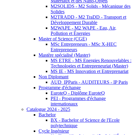
Matériaux et des Nano-Objets
M2SOLIDS - M2 Solids - Mécanique des
Solides
M2TRADD - M2 TraDD - Transport et
Développement Durable
M2WAPE - M2 WAPE - Eau, Air,
Pollution et Énergies
Master of Science (CGE)
MSc Entrepreneurs - MSc X-HEC
Entrepreneurs
Mastère spécialisé (Master)
MS ETRE - MS Energies Renouvelables :
Technologies et Entrepreneuriat (Master)
MS IE - MS Innovation et Entreprenariat
Non Diplomant
AUD_IPParis - AUDITEURS - IP Paris
Programme d'échange
EuroteQ - Diplôme EuroteQ
PEI - Programmes d'échange
internationaux
Catalogue 2024 - 2025
Bachelor
BX - Bachelor of Science de l'Ecole
polytechnique
Cycle Ingénieur