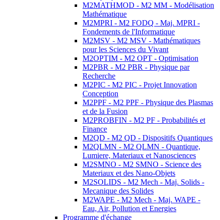
M2MATHMOD - M2 MM - Modélisation
Mathématique
M2MPRI - M2 FODQ - Maj. MPRI -
Fondements de l'Informatique
M2MSV - M2 MSV - Mathématiques
pour les Sciences du Vivant
M2OPTIM - M2 OPT - Optimisation
M2PBR - M2 PBR - Physique par
Recherche
M2PIC - M2 PIC - Projet Innovation
Conception
M2PPF - M2 PPF - Physique des Plasmas
et de la Fusion
M2PROBFIN - M2 PF - Probabilités et
Finance
M2QD - M2 QD - Dispositifs Quantiques
M2QLMN - M2 QLMN - Quantique,
Lumiere, Materiaux et Nanosciences
M2SMNO - M2 SMNO - Science des
Materiaux et des Nano-Objets
M2SOLIDS - M2 Mech - Maj. Solids -
Mecanique des Solides
M2WAPE - M2 Mech - Maj. WAPE -
Eau, Air, Pollution et Energies
Programme d'échange