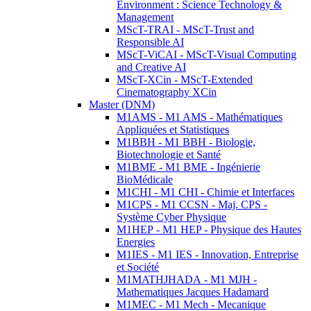
Environment : Science Technology &
Management
MScT-TRAI - MScT-Trust and
Responsible AI
MScT-ViCAI - MScT-Visual Computing
and Creative AI
MScT-XCin - MScT-Extended
Cinematography XCin
Master (DNM)
M1AMS - M1 AMS - Mathématiques
Appliquées et Statistiques
M1BBH - M1 BBH - Biologie,
Biotechnologie et Santé
M1BME - M1 BME - Ingénierie
BioMédicale
M1CHI - M1 CHI - Chimie et Interfaces
M1CPS - M1 CCSN - Maj. CPS -
Système Cyber Physique
M1HEP - M1 HEP - Physique des Hautes
Energies
M1IES - M1 IES - Innovation, Entreprise
et Société
M1MATHJHADA - M1 MJH -
Mathematiques Jacques Hadamard
M1MEC - M1 Mech - Mecanique