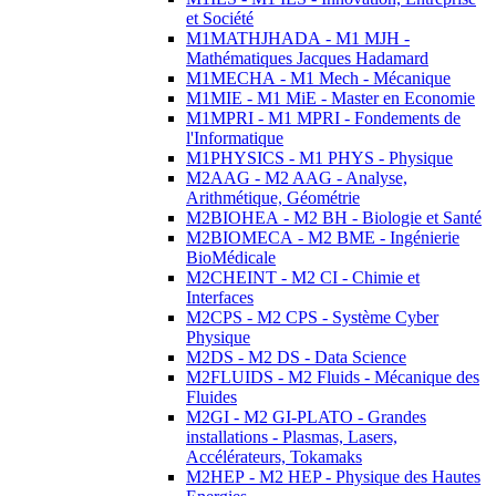
et Société
M1MATHJHADA - M1 MJH -
Mathématiques Jacques Hadamard
M1MECHA - M1 Mech - Mécanique
M1MIE - M1 MiE - Master en Economie
M1MPRI - M1 MPRI - Fondements de
l'Informatique
M1PHYSICS - M1 PHYS - Physique
M2AAG - M2 AAG - Analyse,
Arithmétique, Géométrie
M2BIOHEA - M2 BH - Biologie et Santé
M2BIOMECA - M2 BME - Ingénierie
BioMédicale
M2CHEINT - M2 CI - Chimie et
Interfaces
M2CPS - M2 CPS - Système Cyber
Physique
M2DS - M2 DS - Data Science
M2FLUIDS - M2 Fluids - Mécanique des
Fluides
M2GI - M2 GI-PLATO - Grandes
installations - Plasmas, Lasers,
Accélérateurs, Tokamaks
M2HEP - M2 HEP - Physique des Hautes