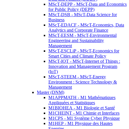
MScT-DEPP - MScT-Data and Economics
for Public Policy (DEPP)
MScT-DSB - MScT-Data Science for
Business
MScT-EDACF - MScT-Economics, Data
Analytics and Corporate Finance
MScT-EESM - MScT-Environmental
Engineering and Sustainability
Management
MScT-ESCLiP - MScT-Economics for
Smart Cities and Climate Policy
MScT-IOT - MScT-Internet of Things :
Innovation and Management Program
(IoT)
MScT-STEEM - MScT-Energy
Environment : Science Technology &
Management
Master (DNM)
M1APPMATH - M1 Mathématiques
Appliquées et Statistiques
M1BIOHEA - M1 Biologie et Santé
M1CHEINT - M1 Chimie et Interfaces
M1CPS - M1 Système Cyber Physique
M1HEP - M1 Physique des Hautes
Energies