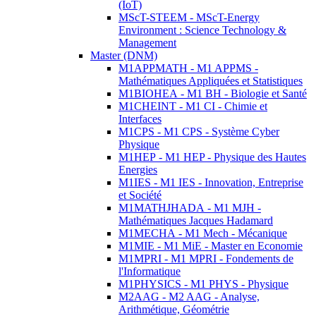
(IoT)
MScT-STEEM - MScT-Energy
Environment : Science Technology &
Management
Master (DNM)
M1APPMATH - M1 APPMS -
Mathématiques Appliquées et Statistiques
M1BIOHEA - M1 BH - Biologie et Santé
M1CHEINT - M1 CI - Chimie et
Interfaces
M1CPS - M1 CPS - Système Cyber
Physique
M1HEP - M1 HEP - Physique des Hautes
Energies
M1IES - M1 IES - Innovation, Entreprise
et Société
M1MATHJHADA - M1 MJH -
Mathématiques Jacques Hadamard
M1MECHA - M1 Mech - Mécanique
M1MIE - M1 MiE - Master en Economie
M1MPRI - M1 MPRI - Fondements de
l'Informatique
M1PHYSICS - M1 PHYS - Physique
M2AAG - M2 AAG - Analyse,
Arithmétique, Géométrie