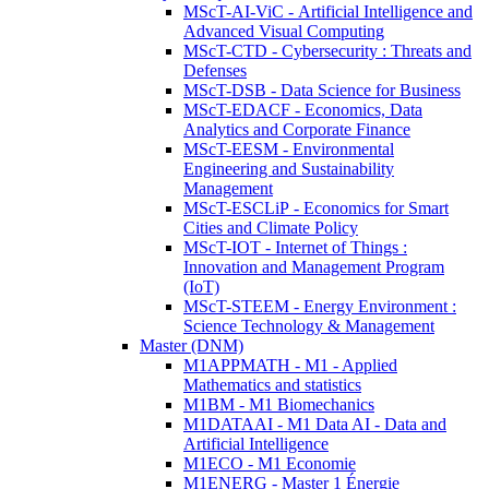
MScT-AI-ViC - Artificial Intelligence and
Advanced Visual Computing
MScT-CTD - Cybersecurity : Threats and
Defenses
MScT-DSB - Data Science for Business
MScT-EDACF - Economics, Data
Analytics and Corporate Finance
MScT-EESM - Environmental
Engineering and Sustainability
Management
MScT-ESCLiP - Economics for Smart
Cities and Climate Policy
MScT-IOT - Internet of Things :
Innovation and Management Program
(IoT)
MScT-STEEM - Energy Environment :
Science Technology & Management
Master (DNM)
M1APPMATH - M1 - Applied
Mathematics and statistics
M1BM - M1 Biomechanics
M1DATAAI - M1 Data AI - Data and
Artificial Intelligence
M1ECO - M1 Economie
M1ENERG - Master 1 Énergie