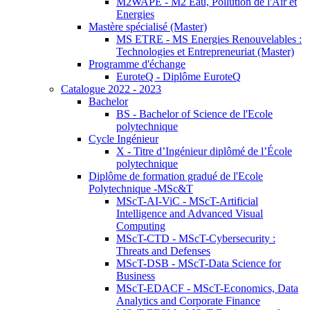
M2WAPE - M2 Eau, Pollution de l'Air et
Energies
Mastère spécialisé (Master)
MS ETRE - MS Energies Renouvelables :
Technologies et Entrepreneuriat (Master)
Programme d'échange
EuroteQ - Diplôme EuroteQ
Catalogue 2022 - 2023
Bachelor
BS - Bachelor of Science de l'Ecole
polytechnique
Cycle Ingénieur
X - Titre d’Ingénieur diplômé de l’École
polytechnique
Diplôme de formation gradué de l'Ecole
Polytechnique -MSc&T
MScT-AI-ViC - MScT-Artificial
Intelligence and Advanced Visual
Computing
MScT-CTD - MScT-Cybersecurity :
Threats and Defenses
MScT-DSB - MScT-Data Science for
Business
MScT-EDACF - MScT-Economics, Data
Analytics and Corporate Finance