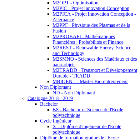
M2OPT - Optimisation
M2PIC - Projet Innovation Conception
M2PICA - Projet Innovation Conception -
Alternance
M2PPF - Physique des Plasmas et de la
Fusion
M2PROBAFI - Mathématiques
Financières : Probabilités et Finance
M2REST - Renewable Energy, Science
and Technology
M2SMNO - Sciences des Matériaux et des
nano-objets
M2TRADD - Transport et Développement
Durable - TRADD
MBIOENT - Master Bio-entrepreneur
Non Diplomant
ND - Non Diplomant
Catalogue 2018 - 2019
Bachelor
BS - Bachelor of Science de l'Ecole
polytechnique
Cycle Ingénieur
X - Diplôme d'ingénieur de l'Ecole
polytechnique
Diplôme de formation gradué de l'Ecole