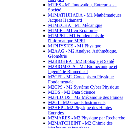
M1IES - M1 Innovation, Entreprise et
Société
M1MATHJHADA - M1 Mathématiques
Jacques Hadamard
M1MECHA - M1 Mécanique
M1MIE - M1 en Economie
M1MPRI - M1 Fondements de
l'Informatique MPRI
M1PHYSICS - M1 Physique
M2AAG - M2 Analyse, Arithmétique,
Géométrie
M2BIOHEA - M2 Biologie et Santé
M2BIOMECA - M2 Biomécanique et
Ingéniérie Biomédical
M2CFP - M2 Concepts en Physique
Fondamentale
M2CPS - M2 Système Cyber Physique
M2DS - M2 Data Science
M2FLUIDS - M2 Mécanique des Fluides
M2GI - M2 Grands Instruments
M2HEP - M2 Physique des Hautes
Energies
M2MARES - M2 Physique par Recherche
M2MATCHEINT - M2 Chimie des