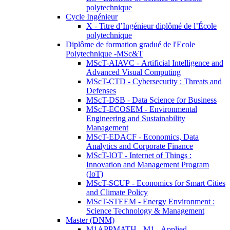
polytechnique
Cycle Ingénieur
X - Titre d’Ingénieur diplômé de l’École
polytechnique
Diplôme de formation gradué de l'Ecole
Polytechnique -MSc&T
MScT-AIAVC - Artificial Intelligence and
Advanced Visual Computing
MScT-CTD - Cybersecurity : Threats and
Defenses
MScT-DSB - Data Science for Business
MScT-ECOSEM - Environmental
Engineering and Sustainability
Management
MScT-EDACF - Economics, Data
Analytics and Corporate Finance
MScT-IOT - Internet of Things :
Innovation and Management Program
(IoT)
MScT-SCUP - Economics for Smart Cities
and Climate Policy
MScT-STEEM - Energy Environment :
Science Technology & Management
Master (DNM)
M1APPMATH - M1 - Applied