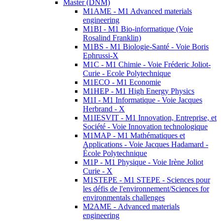
Master (DNM)
M1AME - M1 Advanced materials
engineering
M1BI - M1 Bio-informatique (Voie
Rosalind Franklin)
M1BS - M1 Biologie-Santé - Voie Boris
Ephrussi-X
M1C - M1 Chimie - Voie Fréderic Joliot-
Curie - Ecole Polytechnique
M1ECO - M1 Economie
M1HEP - M1 High Energy Physics
M1I - M1 Informatique - Voie Jacques
Herbrand - X
M1IESVIT - M1 Innovation, Entreprise, et
Société - Voie Innovation technologique
M1MAP - M1 Mathématiques et
Applications - Voie Jacques Hadamard -
École Polytechnique
M1P - M1 Physique - Voie Irène Joliot
Curie - X
M1STEPE - M1 STEPE - Sciences pour
les défis de l'environnement/Sciences for
environmentals challenges
M2AME - Advanced materials
engineering