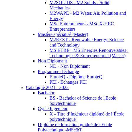
M2SOLIDS - M2 Solids - Solid
Mechanics
M2WAPE - M2 Water, Air, Pollution and
Energy
MSc Entrepreneurs - MSc X-HEC
Entrepreneurs
Mastère spécialisé (Master)
M2REST - Renewable Energy, Science
and Technology
MS ETRE - MS Energies Renouvelables :
Technologies & Entrepreneuriat (Master)
Non Diplomant
ND - Non Diplomant
Programme d'échange
EuroteQ - Diplôme EuroteQ
PEI - Echanges PEI
Catalogue 2021 - 2022
Bachelor
BS - Bachelor of Science de l'Ecole
polytechnique
Cycle Ingénieur
X - Titre d’Ingénieur diplômé de l’École
polytechnique
Diplôme de formation gradué de l'Ecole
Polytechnique -MSc&T