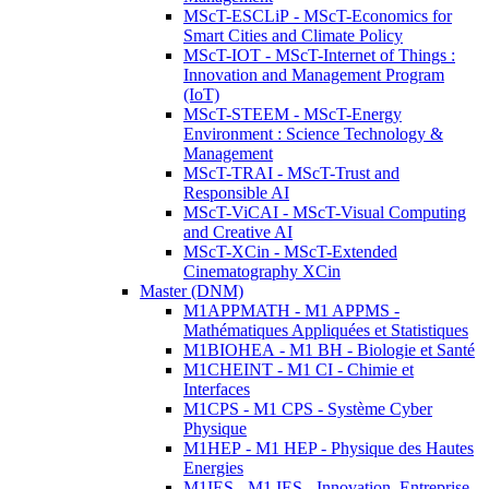
MScT-ESCLiP - MScT-Economics for
Smart Cities and Climate Policy
MScT-IOT - MScT-Internet of Things :
Innovation and Management Program
(IoT)
MScT-STEEM - MScT-Energy
Environment : Science Technology &
Management
MScT-TRAI - MScT-Trust and
Responsible AI
MScT-ViCAI - MScT-Visual Computing
and Creative AI
MScT-XCin - MScT-Extended
Cinematography XCin
Master (DNM)
M1APPMATH - M1 APPMS -
Mathématiques Appliquées et Statistiques
M1BIOHEA - M1 BH - Biologie et Santé
M1CHEINT - M1 CI - Chimie et
Interfaces
M1CPS - M1 CPS - Système Cyber
Physique
M1HEP - M1 HEP - Physique des Hautes
Energies
M1IES - M1 IES - Innovation, Entreprise