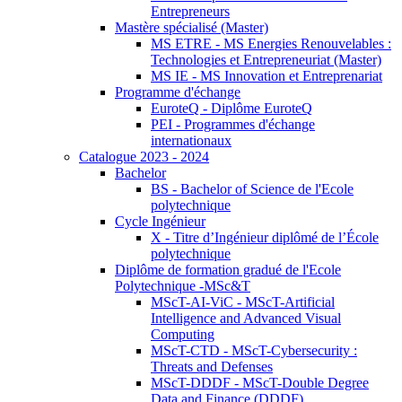
Entrepreneurs
Mastère spécialisé (Master)
MS ETRE - MS Energies Renouvelables :
Technologies et Entrepreneuriat (Master)
MS IE - MS Innovation et Entreprenariat
Programme d'échange
EuroteQ - Diplôme EuroteQ
PEI - Programmes d'échange
internationaux
Catalogue 2023 - 2024
Bachelor
BS - Bachelor of Science de l'Ecole
polytechnique
Cycle Ingénieur
X - Titre d’Ingénieur diplômé de l’École
polytechnique
Diplôme de formation gradué de l'Ecole
Polytechnique -MSc&T
MScT-AI-ViC - MScT-Artificial
Intelligence and Advanced Visual
Computing
MScT-CTD - MScT-Cybersecurity :
Threats and Defenses
MScT-DDDF - MScT-Double Degree
Data and Finance (DDDF)