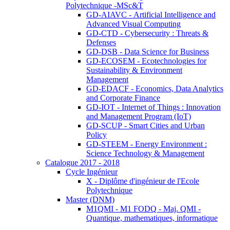
Polytechnique -MSc&T
GD-AIAVC - Artificial Intelligence and
Advanced Visual Computing
GD-CTD - Cybersecurity : Threats &
Defenses
GD-DSB - Data Science for Business
GD-ECOSEM - Ecotechnologies for
Sustainability & Environment
Management
GD-EDACF - Economics, Data Analytics
and Corporate Finance
GD-IOT - Internet of Things : Innovation
and Management Program (IoT)
GD-SCUP - Smart Cities and Urban
Policy
GD-STEEM - Energy Environment :
Science Technology & Management
Catalogue 2017 - 2018
Cycle Ingénieur
X - Diplôme d'ingénieur de l'Ecole
Polytechnique
Master (DNM)
M1QMI - M1 FODQ - Maj. QMI -
Quantique, mathematiques, informatique