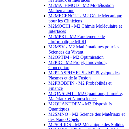
Matériaux et Interfaces
M2MATHMOD - M2 Modélisation
Mathématique
M2MECENCLI - M2 Génie Mécanique
pour les Cliniciens
M2MOCHI - M2 Chimie Moléculaire et
Interfaces
M2MPRI - M2 Fondements de
l'Informatique MPRI
M2MSV - M2 Mathématiques pour les
Sciences du Vivant
M2OPTIM - M2 Optimisation
M2PIC - M2 Projet, Innovation,
Conception
M2PLASPHYFUS - M2 Physique des
Plasmas et de la Fusion
M2PROBFIN - M2 Probabilités et
Finance
M2QNSLMT - M2 Quantique, Lumière,
Matériaux et Nanosciences
M2QUANTDEV - M2 Dispositifs
Quantiques
M2SMNO - M2 Science des Matériaux et
des Nano-Objets
M2SOLIDS - M2 Mécanique des Solides