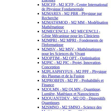
Energies
M2ICFP - M2 ICFP - Centre International
de Physique Fondamentale
M2MARES - M2 PBR - Physique par
Recherche
M2MATHMOD - M2 MM - Modélisation
Mathématique
M2MECENCLI - M2 MECENCLI -
Génie Mécanique pour les Cliniciens
M2MPRI - M2 MPRI - Fondements de
l'Informatique
M2MSV - M2 MSV - Mathématiques
pour les Sciences du Vivant
M2OPTIM - M2 OPT - Optimisation
M2PIC - M2 PIC - Projet, Innovation,
Conception
M2PLASPHYFUS - M2 PPF - Physique
des Plasmas et de la Fusion
M2PROBFIN - M2 PF - Probabilités et
Finance
M2QLMN - M2 QLMN - Quantique,
Lumière, Matériaux et Nanosciences
M2QUANTDEV - M2 QD - Dispositifs
Quantiques
M2SMNO - M2 SMNO - Science des