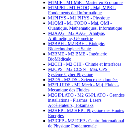
M1MIE - M1 MiE - Master en Economie
M1MPRI - M1 FODQ - Maj. MPRI -
Fondements de l'Informatique
M1PHYS - M1 PHYS - Physique
M1QMI - M1 FODQ - Maj. QMI -
Quantique, Mathematiques, Informatique
M2AAG - M2 AAG - Analyse,
Arithmétique, Géométrie
M2BBH - M2 BBH - Biologie,
Biotechnologie et Santé
M2BME - M2 BME - Ingénierie
BioMédicale
M2CHI - M2 CHI - Chimie et Interfaces
M2CPS - M2 CCSN - Maj. CPS -
Système Cyber Physique
M2DS - M2 DS - Science des données
M2FLUIDS - M2 Mech - Maj. Fluids -
Mecanique des Fluides
M2GIPLATO - M2 GI-PLATO - Grandes
installations - Plasmas, Lasers,
Accélérateurs, Tokamaks
M2HEP - M2 HEP - Physique des Hautes
Energies
M2ICFP - M2 ICFP - Centre International
de Physique Fondamentale