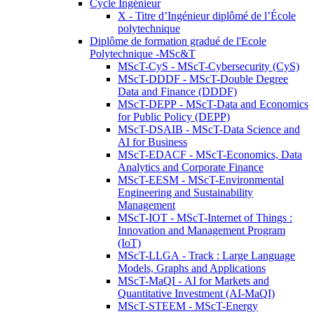
Cycle Ingénieur
X - Titre d’Ingénieur diplômé de l’École
polytechnique
Diplôme de formation gradué de l'Ecole
Polytechnique -MSc&T
MScT-CyS - MScT-Cybersecurity (CyS)
MScT-DDDF - MScT-Double Degree
Data and Finance (DDDF)
MScT-DEPP - MScT-Data and Economics
for Public Policy (DEPP)
MScT-DSAIB - MScT-Data Science and
AI for Business
MScT-EDACF - MScT-Economics, Data
Analytics and Corporate Finance
MScT-EESM - MScT-Environmental
Engineering and Sustainability
Management
MScT-IOT - MScT-Internet of Things :
Innovation and Management Program
(IoT)
MScT-LLGA - Track : Large Language
Models, Graphs and Applications
MScT-MaQI - AI for Markets and
Quantitative Investment (AI-MaQI)
MScT-STEEM - MScT-Energy