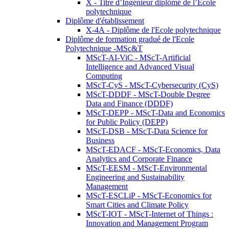
X - Titre d’Ingénieur diplômé de l’École
polytechnique
Diplôme d'établissement
X-4A - Diplôme de l'Ecole polytechnique
Diplôme de formation gradué de l'Ecole
Polytechnique -MSc&T
MScT-AI-ViC - MScT-Artificial
Intelligence and Advanced Visual
Computing
MScT-CyS - MScT-Cybersecurity (CyS)
MScT-DDDF - MScT-Double Degree
Data and Finance (DDDF)
MScT-DEPP - MScT-Data and Economics
for Public Policy (DEPP)
MScT-DSB - MScT-Data Science for
Business
MScT-EDACF - MScT-Economics, Data
Analytics and Corporate Finance
MScT-EESM - MScT-Environmental
Engineering and Sustainability
Management
MScT-ESCLiP - MScT-Economics for
Smart Cities and Climate Policy
MScT-IOT - MScT-Internet of Things :
Innovation and Management Program