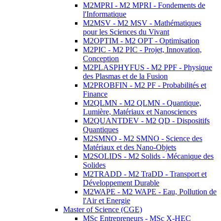
M2MPRI - M2 MPRI - Fondements de
l'Informatique
M2MSV - M2 MSV - Mathématiques
pour les Sciences du Vivant
M2OPTIM - M2 OPT - Optimisation
M2PIC - M2 PIC - Projet, Innovation,
Conception
M2PLASPHYFUS - M2 PPF - Physique
des Plasmas et de la Fusion
M2PROBFIN - M2 PF - Probabilités et
Finance
M2QLMN - M2 QLMN - Quantique,
Lumière, Matériaux et Nanosciences
M2QUANTDEV - M2 QD - Dispositifs
Quantiques
M2SMNO - M2 SMNO - Science des
Matériaux et des Nano-Objets
M2SOLIDS - M2 Solids - Mécanique des
Solides
M2TRADD - M2 TraDD - Transport et
Développement Durable
M2WAPE - M2 WAPE - Eau, Pollution de
l'Air et Energie
Master of Science (CGE)
MSc Entrepreneurs - MSc X-HEC