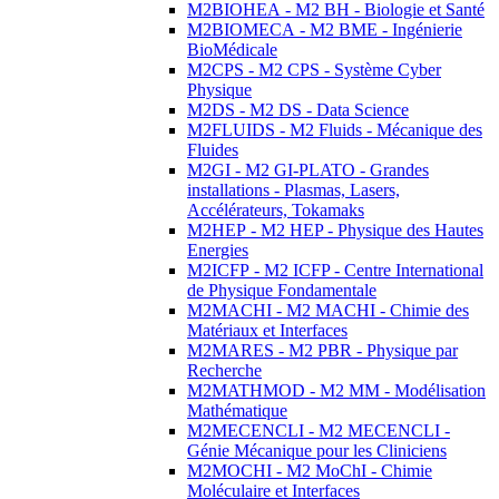
M2BIOHEA - M2 BH - Biologie et Santé
M2BIOMECA - M2 BME - Ingénierie
BioMédicale
M2CPS - M2 CPS - Système Cyber
Physique
M2DS - M2 DS - Data Science
M2FLUIDS - M2 Fluids - Mécanique des
Fluides
M2GI - M2 GI-PLATO - Grandes
installations - Plasmas, Lasers,
Accélérateurs, Tokamaks
M2HEP - M2 HEP - Physique des Hautes
Energies
M2ICFP - M2 ICFP - Centre International
de Physique Fondamentale
M2MACHI - M2 MACHI - Chimie des
Matériaux et Interfaces
M2MARES - M2 PBR - Physique par
Recherche
M2MATHMOD - M2 MM - Modélisation
Mathématique
M2MECENCLI - M2 MECENCLI -
Génie Mécanique pour les Cliniciens
M2MOCHI - M2 MoChI - Chimie
Moléculaire et Interfaces