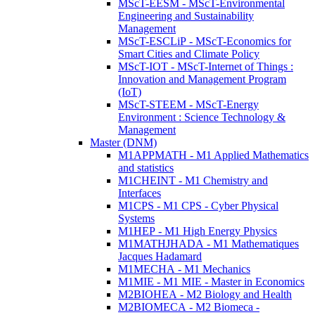
MScT-EESM - MScT-Environmental
Engineering and Sustainability
Management
MScT-ESCLiP - MScT-Economics for
Smart Cities and Climate Policy
MScT-IOT - MScT-Internet of Things :
Innovation and Management Program
(IoT)
MScT-STEEM - MScT-Energy
Environment : Science Technology &
Management
Master (DNM)
M1APPMATH - M1 Applied Mathematics
and statistics
M1CHEINT - M1 Chemistry and
Interfaces
M1CPS - M1 CPS - Cyber Physical
Systems
M1HEP - M1 High Energy Physics
M1MATHJHADA - M1 Mathematiques
Jacques Hadamard
M1MECHA - M1 Mechanics
M1MIE - M1 MIE - Master in Economics
M2BIOHEA - M2 Biology and Health
M2BIOMECA - M2 Biomeca -