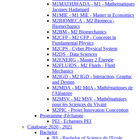
M1MATHJHADA - M1 - Mathematiques
Jacques Hadamard
M1MIE - M1 MiE - Master in Economics
M2BIOMECA - M2 Biomeca -
Biomechanics
M2BM - M2 Biomechanics
M2CFP - M2 CFP - Concepts in
Fundamental Physics
M2CPS - Cyber Physical System
M2DS - Data Sciences
M2ENERG - Master 2 Énergie
M2FLUIDS - M2 Fluids - Fluid
Mechanics
M2IGD - M2 IGD - Interaction, Graphic
and Design
M2MDA - M2 MdA - Mathématiques de
l'Aléatoire
M2MSV - M2 MSV - Mathématiques
pour les Sciences du Vivant
M2PIC - Projet Innovation Conception
Programme d'échange
PEI - Echanges PEI
Catalogue 2020 - 2021
Bachelor
BS - Bachelor of Science de l'Ecole