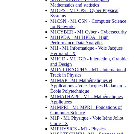
Mathematics and statistics
M1CPS - M1 CPS - Cyber Physical
Systems
M1CSN - M1 CSN - Computer Science
for Networks
M1CYBER - M1 Cyber - Cybersecurity
M1HPDA - M1 HPDA - High
Performance Data Analytics
M1I - M1 Informatique - Voie Jacques
Herbrand - X
M1IGD - M1 IGD - Interaction, Graphic
and Design
M1INTTRACPHY - M1 - International
Track in Physics
M1MAP - M1 Mathématiques et
Applications - Voie Jacques Hadamard -
École Polytechnique
M1MATHAPP - M1 - Mathématiques
Appliquées
M1MPRI - M1 MPRI - Foudations of
Computer Science
M1P - M1 Physique - Voie Irène Joliot
Curie - X
M1PHYSICS - M1 - Physics