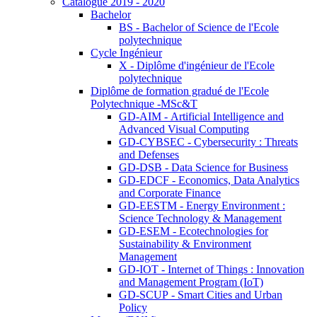
Catalogue 2019 - 2020
Bachelor
BS - Bachelor of Science de l'Ecole
polytechnique
Cycle Ingénieur
X - Diplôme d'ingénieur de l'Ecole
polytechnique
Diplôme de formation gradué de l'Ecole
Polytechnique -MSc&T
GD-AIM - Artificial Intelligence and
Advanced Visual Computing
GD-CYBSEC - Cybersecurity : Threats
and Defenses
GD-DSB - Data Science for Business
GD-EDCF - Economics, Data Analytics
and Corporate Finance
GD-EESTM - Energy Environment :
Science Technology & Management
GD-ESEM - Ecotechnologies for
Sustainability & Environment
Management
GD-IOT - Internet of Things : Innovation
and Management Program (IoT)
GD-SCUP - Smart Cities and Urban
Policy