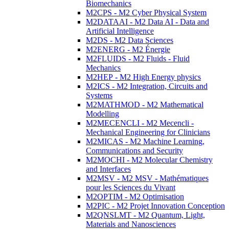
Biomechanics
M2CPS - M2 Cyber Physical System
M2DATAAI - M2 Data AI - Data and
Artificial Intelligence
M2DS - M2 Data Sciences
M2ENERG - M2 Énergie
M2FLUIDS - M2 Fluids - Fluid
Mechanics
M2HEP - M2 High Energy physics
M2ICS - M2 Integration, Circuits and
Systems
M2MATHMOD - M2 Mathematical
Modelling
M2MECENCLI - M2 Mecencli -
Mechanical Engineering for Clinicians
M2MICAS - M2 Machine Learning,
Communications and Security
M2MOCHI - M2 Molecular Chemistry
and Interfaces
M2MSV - M2 MSV - Mathématiques
pour les Sciences du Vivant
M2OPTIM - M2 Optimisation
M2PIC - M2 Projet Innovation Conception
M2QNSLMT - M2 Quantum, Light,
Materials and Nanosciences