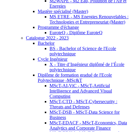
M2WAPE - M2 Eau, Pollution de l'Air et
Energies
Mastère spécialisé (Master)
MS ETRE - MS Energies Renouvelables :
Technologies et Entrepreneuriat (Master)
Programme d'échange
EuroteQ - Diplôme EuroteQ
Catalogue 2022 - 2023
Bachelor
BS - Bachelor of Science de l'Ecole
polytechnique
Cycle Ingénieur
X - Titre d’Ingénieur diplômé de l’École
polytechnique
Diplôme de formation gradué de l'Ecole
Polytechnique -MSc&T
MScT-AI-ViC - MScT-Artificial
Intelligence and Advanced Visual
Computing
MScT-CTD - MScT-Cybersecurity :
Threats and Defenses
MScT-DSB - MScT-Data Science for
Business
MScT-EDACF - MScT-Economics, Data
Analytics and Corporate Finance