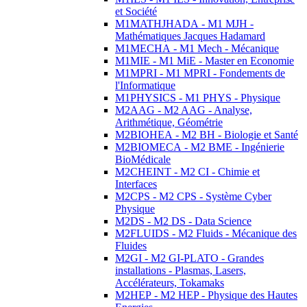
et Société
M1MATHJHADA - M1 MJH -
Mathématiques Jacques Hadamard
M1MECHA - M1 Mech - Mécanique
M1MIE - M1 MiE - Master en Economie
M1MPRI - M1 MPRI - Fondements de
l'Informatique
M1PHYSICS - M1 PHYS - Physique
M2AAG - M2 AAG - Analyse,
Arithmétique, Géométrie
M2BIOHEA - M2 BH - Biologie et Santé
M2BIOMECA - M2 BME - Ingénierie
BioMédicale
M2CHEINT - M2 CI - Chimie et
Interfaces
M2CPS - M2 CPS - Système Cyber
Physique
M2DS - M2 DS - Data Science
M2FLUIDS - M2 Fluids - Mécanique des
Fluides
M2GI - M2 GI-PLATO - Grandes
installations - Plasmas, Lasers,
Accélérateurs, Tokamaks
M2HEP - M2 HEP - Physique des Hautes