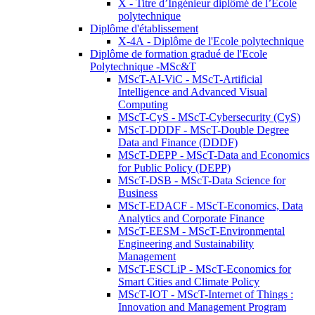
X - Titre d’Ingénieur diplômé de l’École
polytechnique
Diplôme d'établissement
X-4A - Diplôme de l'Ecole polytechnique
Diplôme de formation gradué de l'Ecole
Polytechnique -MSc&T
MScT-AI-ViC - MScT-Artificial
Intelligence and Advanced Visual
Computing
MScT-CyS - MScT-Cybersecurity (CyS)
MScT-DDDF - MScT-Double Degree
Data and Finance (DDDF)
MScT-DEPP - MScT-Data and Economics
for Public Policy (DEPP)
MScT-DSB - MScT-Data Science for
Business
MScT-EDACF - MScT-Economics, Data
Analytics and Corporate Finance
MScT-EESM - MScT-Environmental
Engineering and Sustainability
Management
MScT-ESCLiP - MScT-Economics for
Smart Cities and Climate Policy
MScT-IOT - MScT-Internet of Things :
Innovation and Management Program