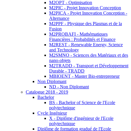
M2OPT - Optimisation
M2PIC - Projet Innovation Conception
M2PICA - Projet Innovation Conception -
Alternance
M2PPF - Physique des Plasmas et de la
Fusion
M2PROBAFI - Mathématiques
Financières : Probabilités et Finance
M2REST - Renewable Energy, Science
and Technology
M2SMNO - Sciences des Matériaux et des
nano-objets
M2TRADD - Transport et Développement
Durable - TRADD
MBIOENT - Master Bio-entrepreneur
Non Diplomant
ND - Non Diplomant
Catalogue 2018 - 2019
Bachelor
BS - Bachelor of Science de l'Ecole
polytechnique
Cycle Ingénieur
X - Diplôme d'ingénieur de l'Ecole
polytechnique
Diplôme de formation gradué de l'Ecole