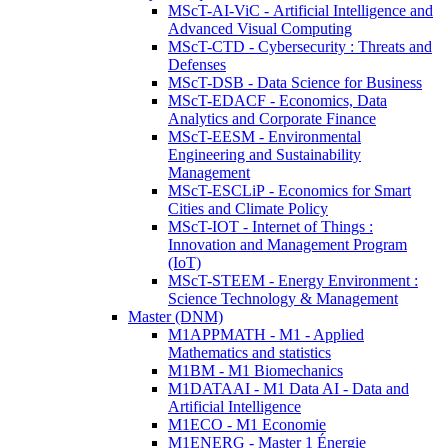
MScT-AI-ViC - Artificial Intelligence and
Advanced Visual Computing
MScT-CTD - Cybersecurity : Threats and
Defenses
MScT-DSB - Data Science for Business
MScT-EDACF - Economics, Data
Analytics and Corporate Finance
MScT-EESM - Environmental
Engineering and Sustainability
Management
MScT-ESCLiP - Economics for Smart
Cities and Climate Policy
MScT-IOT - Internet of Things :
Innovation and Management Program
(IoT)
MScT-STEEM - Energy Environment :
Science Technology & Management
Master (DNM)
M1APPMATH - M1 - Applied
Mathematics and statistics
M1BM - M1 Biomechanics
M1DATAAI - M1 Data AI - Data and
Artificial Intelligence
M1ECO - M1 Economie
M1ENERG - Master 1 Énergie