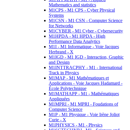
Mathematics and statistics
M1CPS - M1 CPS - Cyber Physical
Systems
M1CSN - M1 CSN - Computer Science
for Networks
M1CYBER - M1 Cyber - Cybersecurity
M1HPDA - M1 HPDA - High
Performance Data Analytics
M1I - M1 Informatique - Voie Jacques
Herbrand - X
M1IGD - M1 IGD - Interaction, Graphic
and Design
M1INTTRACPHY - M1 - International
Track in Physics
M1MAP - M1 Mathématiques et
Applications - Voie Jacques Hadamard -
École Polytechnique
M1MATHAPP - M1 - Mathématiques
Appliquées
M1MPRI - M1 MPRI - Foudations of
Computer Science
M1P - M1 Physique - Voie Irène Joliot
Curie - X
M1PHYSICS - M1 - Physics