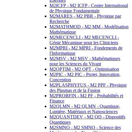
Energies
M2ICFP - M2 ICFP - Centre International
de Physique Fondamentale
M2MARES - M2 PBR - Physique par
Recherche
M2MATHMOD - M2 MM - Modélisation
Mathématique
M2MECENCLI - M2 MECENCLI -
Génie Mécanique pour les Cliniciens
M2MPRI - M2 MPRI - Fondements de
l'Informatique
M2MSV - M2 MSV - Mathématiques
pour les Sciences du Vivant
M2OPTIM - M2 OPT - Optimisation
M2PIC - M2 PIC - Projet, Innovation,
Conception
M2PLASPHYFUS - M2 PPF - Physique
des Plasmas et de la Fusion
M2PROBFIN - M2 PF - Probabilités et
Finance
M2QLMN - M2 QLMN - Quantique,
Lumière, Matériaux et Nanosciences
M2QUANTDEV - M2 QD - Dispositifs
Quantiques
M2SMNO - M2 SMNO - Science des