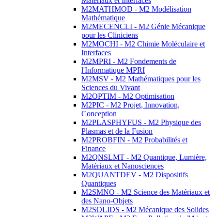
Matériaux et Interfaces
M2MATHMOD - M2 Modélisation
Mathématique
M2MECENCLI - M2 Génie Mécanique
pour les Cliniciens
M2MOCHI - M2 Chimie Moléculaire et
Interfaces
M2MPRI - M2 Fondements de
l'Informatique MPRI
M2MSV - M2 Mathématiques pour les
Sciences du Vivant
M2OPTIM - M2 Optimisation
M2PIC - M2 Projet, Innovation,
Conception
M2PLASPHYFUS - M2 Physique des
Plasmas et de la Fusion
M2PROBFIN - M2 Probabilités et
Finance
M2QNSLMT - M2 Quantique, Lumière,
Matériaux et Nanosciences
M2QUANTDEV - M2 Dispositifs
Quantiques
M2SMNO - M2 Science des Matériaux et
des Nano-Objets
M2SOLIDS - M2 Mécanique des Solides