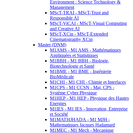
Environment : Science Technology &
Management
MScT-TRAI - MScT-Trust and
Responsible AI
MScT-ViCAI - MScT-Visual Computing
and Creative AI
MScT-XCin - MScT-Extended
Cinematography XCin
Master (DNM)
M1AMS - M1 AMS - Mathématiques
Appliquées et Statistiques
M1BBH - M1 BBH - Biologie,
Biotechnologie et Santé
M1BME - M1 BME - Ingénierie
BioMédicale
M1CHI - M1 CHI - Chimie et Interfaces
M1CPS - M1 CCSN - Maj. CPS -
Système Cyber Physique
M1HEP - M1 HEP - Physique des Hautes
Energies
M1IES - M1 IES - Innovation, Entreprise
et Société
M1MATHJHADA - M1 MJH -
Mathematiques Jacques Hadamard
M1MEC - M1 Mech - Mecanique