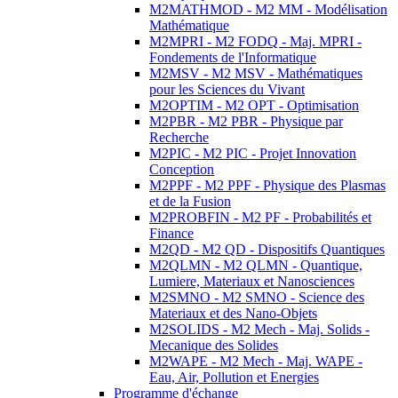
M2MATHMOD - M2 MM - Modélisation
Mathématique
M2MPRI - M2 FODQ - Maj. MPRI -
Fondements de l'Informatique
M2MSV - M2 MSV - Mathématiques
pour les Sciences du Vivant
M2OPTIM - M2 OPT - Optimisation
M2PBR - M2 PBR - Physique par
Recherche
M2PIC - M2 PIC - Projet Innovation
Conception
M2PPF - M2 PPF - Physique des Plasmas
et de la Fusion
M2PROBFIN - M2 PF - Probabilités et
Finance
M2QD - M2 QD - Dispositifs Quantiques
M2QLMN - M2 QLMN - Quantique,
Lumiere, Materiaux et Nanosciences
M2SMNO - M2 SMNO - Science des
Materiaux et des Nano-Objets
M2SOLIDS - M2 Mech - Maj. Solids -
Mecanique des Solides
M2WAPE - M2 Mech - Maj. WAPE -
Eau, Air, Pollution et Energies
Programme d'échange