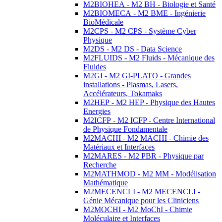
M2BIOHEA - M2 BH - Biologie et Santé
M2BIOMECA - M2 BME - Ingénierie
BioMédicale
M2CPS - M2 CPS - Système Cyber
Physique
M2DS - M2 DS - Data Science
M2FLUIDS - M2 Fluids - Mécanique des
Fluides
M2GI - M2 GI-PLATO - Grandes
installations - Plasmas, Lasers,
Accélérateurs, Tokamaks
M2HEP - M2 HEP - Physique des Hautes
Energies
M2ICFP - M2 ICFP - Centre International
de Physique Fondamentale
M2MACHI - M2 MACHI - Chimie des
Matériaux et Interfaces
M2MARES - M2 PBR - Physique par
Recherche
M2MATHMOD - M2 MM - Modélisation
Mathématique
M2MECENCLI - M2 MECENCLI -
Génie Mécanique pour les Cliniciens
M2MOCHI - M2 MoChI - Chimie
Moléculaire et Interfaces