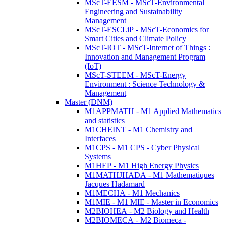
MScT-EESM - MScT-Environmental
Engineering and Sustainability
Management
MScT-ESCLiP - MScT-Economics for
Smart Cities and Climate Policy
MScT-IOT - MScT-Internet of Things :
Innovation and Management Program
(IoT)
MScT-STEEM - MScT-Energy
Environment : Science Technology &
Management
Master (DNM)
M1APPMATH - M1 Applied Mathematics
and statistics
M1CHEINT - M1 Chemistry and
Interfaces
M1CPS - M1 CPS - Cyber Physical
Systems
M1HEP - M1 High Energy Physics
M1MATHJHADA - M1 Mathematiques
Jacques Hadamard
M1MECHA - M1 Mechanics
M1MIE - M1 MIE - Master in Economics
M2BIOHEA - M2 Biology and Health
M2BIOMECA - M2 Biomeca -