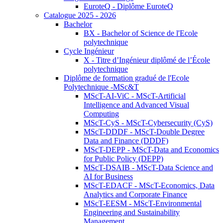
EuroteQ - Diplôme EuroteQ
Catalogue 2025 - 2026
Bachelor
BX - Bachelor of Science de l'Ecole
polytechnique
Cycle Ingénieur
X - Titre d’Ingénieur diplômé de l’École
polytechnique
Diplôme de formation gradué de l'Ecole
Polytechnique -MSc&T
MScT-AI-ViC - MScT-Artificial
Intelligence and Advanced Visual
Computing
MScT-CyS - MScT-Cybersecurity (CyS)
MScT-DDDF - MScT-Double Degree
Data and Finance (DDDF)
MScT-DEPP - MScT-Data and Economics
for Public Policy (DEPP)
MScT-DSAIB - MScT-Data Science and
AI for Business
MScT-EDACF - MScT-Economics, Data
Analytics and Corporate Finance
MScT-EESM - MScT-Environmental
Engineering and Sustainability
Management