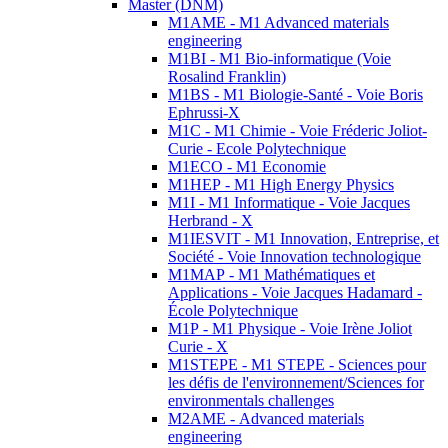
Master (DNM)
M1AME - M1 Advanced materials
engineering
M1BI - M1 Bio-informatique (Voie
Rosalind Franklin)
M1BS - M1 Biologie-Santé - Voie Boris
Ephrussi-X
M1C - M1 Chimie - Voie Fréderic Joliot-
Curie - Ecole Polytechnique
M1ECO - M1 Economie
M1HEP - M1 High Energy Physics
M1I - M1 Informatique - Voie Jacques
Herbrand - X
M1IESVIT - M1 Innovation, Entreprise, et
Société - Voie Innovation technologique
M1MAP - M1 Mathématiques et
Applications - Voie Jacques Hadamard -
École Polytechnique
M1P - M1 Physique - Voie Irène Joliot
Curie - X
M1STEPE - M1 STEPE - Sciences pour
les défis de l'environnement/Sciences for
environmentals challenges
M2AME - Advanced materials
engineering