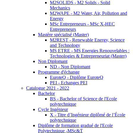
M2SOLIDS - M2 Solids - Solid
Mechanics
M2WAPE - M2 Water, Air, Pollution and
Energy
MSc Entrepreneurs - MSc X-HEC
Entrepreneurs
Mastère spécialisé (Master)
M2REST - Renewable Energy, Science
and Technology
MS ETRE - MS Energies Renouvelables :
Technologies & Entrepreneuriat (Master)
Non Diplomant
ND - Non Diplomant
Programme d'échange
EuroteQ - Diplôme EuroteQ
PEI - Echanges PEI
Catalogue 2021 - 2022
Bachelor
BS - Bachelor of Science de l'Ecole
polytechnique
Cycle Ingénieur
X - Titre d’Ingénieur diplômé de l’École
polytechnique
Diplôme de formation gradué de l'Ecole
Polytechnique -MSc&T