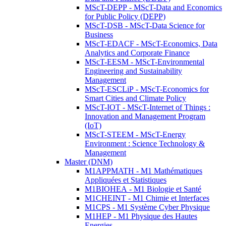
MScT-DEPP - MScT-Data and Economics
for Public Policy (DEPP)
MScT-DSB - MScT-Data Science for
Business
MScT-EDACF - MScT-Economics, Data
Analytics and Corporate Finance
MScT-EESM - MScT-Environmental
Engineering and Sustainability
Management
MScT-ESCLiP - MScT-Economics for
Smart Cities and Climate Policy
MScT-IOT - MScT-Internet of Things :
Innovation and Management Program
(IoT)
MScT-STEEM - MScT-Energy
Environment : Science Technology &
Management
Master (DNM)
M1APPMATH - M1 Mathématiques
Appliquées et Statistiques
M1BIOHEA - M1 Biologie et Santé
M1CHEINT - M1 Chimie et Interfaces
M1CPS - M1 Système Cyber Physique
M1HEP - M1 Physique des Hautes
Energies