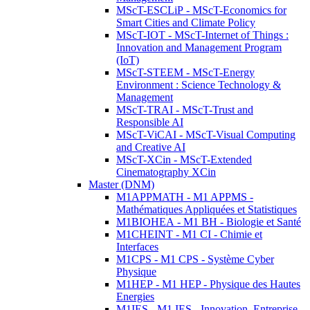
MScT-ESCLiP - MScT-Economics for
Smart Cities and Climate Policy
MScT-IOT - MScT-Internet of Things :
Innovation and Management Program
(IoT)
MScT-STEEM - MScT-Energy
Environment : Science Technology &
Management
MScT-TRAI - MScT-Trust and
Responsible AI
MScT-ViCAI - MScT-Visual Computing
and Creative AI
MScT-XCin - MScT-Extended
Cinematography XCin
Master (DNM)
M1APPMATH - M1 APPMS -
Mathématiques Appliquées et Statistiques
M1BIOHEA - M1 BH - Biologie et Santé
M1CHEINT - M1 CI - Chimie et
Interfaces
M1CPS - M1 CPS - Système Cyber
Physique
M1HEP - M1 HEP - Physique des Hautes
Energies
M1IES - M1 IES - Innovation, Entreprise