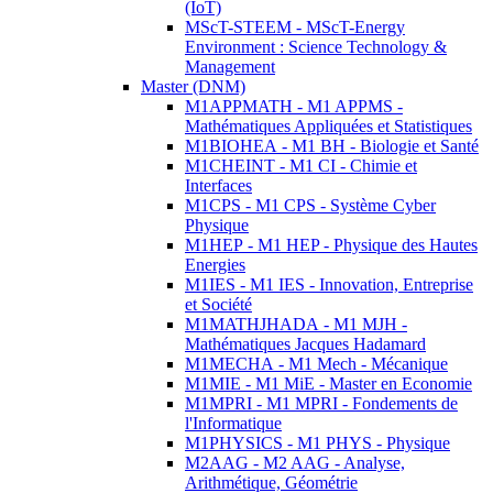
(IoT)
MScT-STEEM - MScT-Energy
Environment : Science Technology &
Management
Master (DNM)
M1APPMATH - M1 APPMS -
Mathématiques Appliquées et Statistiques
M1BIOHEA - M1 BH - Biologie et Santé
M1CHEINT - M1 CI - Chimie et
Interfaces
M1CPS - M1 CPS - Système Cyber
Physique
M1HEP - M1 HEP - Physique des Hautes
Energies
M1IES - M1 IES - Innovation, Entreprise
et Société
M1MATHJHADA - M1 MJH -
Mathématiques Jacques Hadamard
M1MECHA - M1 Mech - Mécanique
M1MIE - M1 MiE - Master en Economie
M1MPRI - M1 MPRI - Fondements de
l'Informatique
M1PHYSICS - M1 PHYS - Physique
M2AAG - M2 AAG - Analyse,
Arithmétique, Géométrie