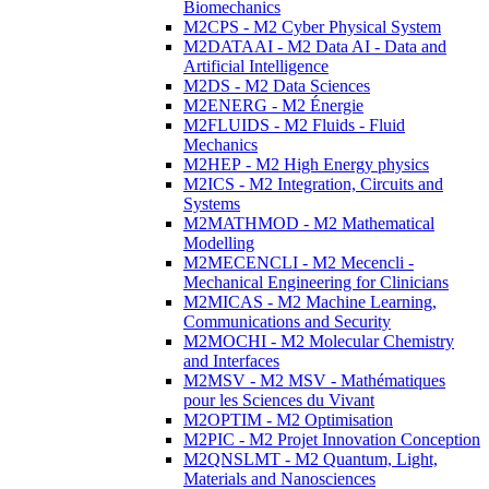
Biomechanics
M2CPS - M2 Cyber Physical System
M2DATAAI - M2 Data AI - Data and
Artificial Intelligence
M2DS - M2 Data Sciences
M2ENERG - M2 Énergie
M2FLUIDS - M2 Fluids - Fluid
Mechanics
M2HEP - M2 High Energy physics
M2ICS - M2 Integration, Circuits and
Systems
M2MATHMOD - M2 Mathematical
Modelling
M2MECENCLI - M2 Mecencli -
Mechanical Engineering for Clinicians
M2MICAS - M2 Machine Learning,
Communications and Security
M2MOCHI - M2 Molecular Chemistry
and Interfaces
M2MSV - M2 MSV - Mathématiques
pour les Sciences du Vivant
M2OPTIM - M2 Optimisation
M2PIC - M2 Projet Innovation Conception
M2QNSLMT - M2 Quantum, Light,
Materials and Nanosciences