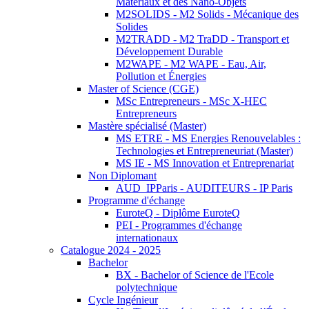
Matériaux et des Nano-Objets
M2SOLIDS - M2 Solids - Mécanique des
Solides
M2TRADD - M2 TraDD - Transport et
Développement Durable
M2WAPE - M2 WAPE - Eau, Air,
Pollution et Énergies
Master of Science (CGE)
MSc Entrepreneurs - MSc X-HEC
Entrepreneurs
Mastère spécialisé (Master)
MS ETRE - MS Energies Renouvelables :
Technologies et Entrepreneuriat (Master)
MS IE - MS Innovation et Entreprenariat
Non Diplomant
AUD_IPParis - AUDITEURS - IP Paris
Programme d'échange
EuroteQ - Diplôme EuroteQ
PEI - Programmes d'échange
internationaux
Catalogue 2024 - 2025
Bachelor
BX - Bachelor of Science de l'Ecole
polytechnique
Cycle Ingénieur