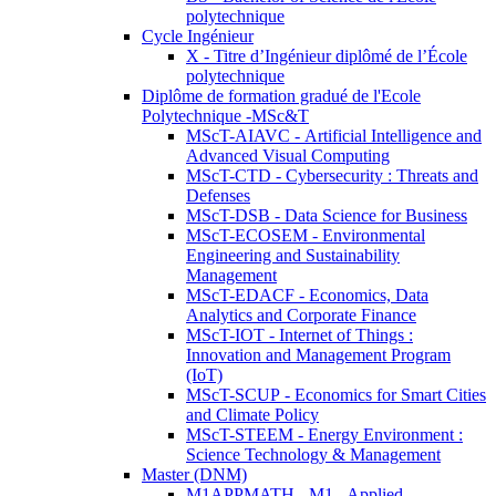
polytechnique
Cycle Ingénieur
X - Titre d’Ingénieur diplômé de l’École
polytechnique
Diplôme de formation gradué de l'Ecole
Polytechnique -MSc&T
MScT-AIAVC - Artificial Intelligence and
Advanced Visual Computing
MScT-CTD - Cybersecurity : Threats and
Defenses
MScT-DSB - Data Science for Business
MScT-ECOSEM - Environmental
Engineering and Sustainability
Management
MScT-EDACF - Economics, Data
Analytics and Corporate Finance
MScT-IOT - Internet of Things :
Innovation and Management Program
(IoT)
MScT-SCUP - Economics for Smart Cities
and Climate Policy
MScT-STEEM - Energy Environment :
Science Technology & Management
Master (DNM)
M1APPMATH - M1 - Applied