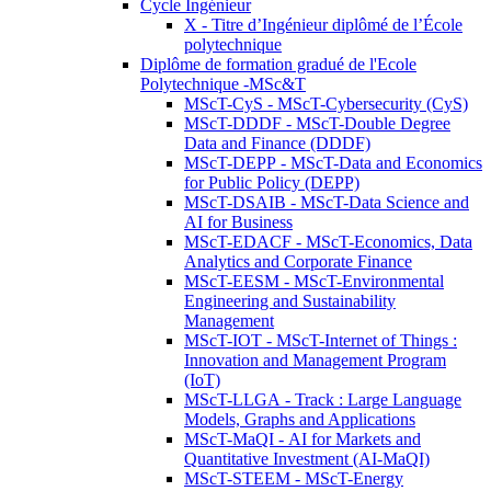
Cycle Ingénieur
X - Titre d’Ingénieur diplômé de l’École
polytechnique
Diplôme de formation gradué de l'Ecole
Polytechnique -MSc&T
MScT-CyS - MScT-Cybersecurity (CyS)
MScT-DDDF - MScT-Double Degree
Data and Finance (DDDF)
MScT-DEPP - MScT-Data and Economics
for Public Policy (DEPP)
MScT-DSAIB - MScT-Data Science and
AI for Business
MScT-EDACF - MScT-Economics, Data
Analytics and Corporate Finance
MScT-EESM - MScT-Environmental
Engineering and Sustainability
Management
MScT-IOT - MScT-Internet of Things :
Innovation and Management Program
(IoT)
MScT-LLGA - Track : Large Language
Models, Graphs and Applications
MScT-MaQI - AI for Markets and
Quantitative Investment (AI-MaQI)
MScT-STEEM - MScT-Energy