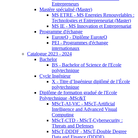
Entrepreneurs
Mastère spécialisé (Master)
MS ETRE - MS Energies Renouvelables :
Technologies et Entrepreneuriat (Master)
MS IE - MS Innovation et Entreprenariat
Programme d'échange
EuroteQ - Diplôme EuroteQ
PEI - Programmes d'échange
internationaux
Catalogue 2023 - 2024
Bachelor
BS - Bachelor of Science de l'Ecole
polytechnique
Cycle Ingénieur
X - Titre d’Ingénieur diplômé de l’École
polytechnique
Diplôme de formation gradué de l'Ecole
Polytechnique -MSc&T
MScT-AI-ViC - MScT-Artificial
Intelligence and Advanced Visual
Computing
MScT-CTD - MScT-Cybersecurity :
Threats and Defenses
MScT-DDDF - MScT-Double Degree
Data and Finance (DDDF)