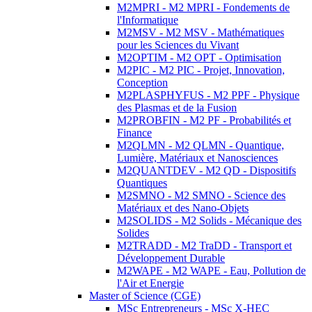
M2MPRI - M2 MPRI - Fondements de
l'Informatique
M2MSV - M2 MSV - Mathématiques
pour les Sciences du Vivant
M2OPTIM - M2 OPT - Optimisation
M2PIC - M2 PIC - Projet, Innovation,
Conception
M2PLASPHYFUS - M2 PPF - Physique
des Plasmas et de la Fusion
M2PROBFIN - M2 PF - Probabilités et
Finance
M2QLMN - M2 QLMN - Quantique,
Lumière, Matériaux et Nanosciences
M2QUANTDEV - M2 QD - Dispositifs
Quantiques
M2SMNO - M2 SMNO - Science des
Matériaux et des Nano-Objets
M2SOLIDS - M2 Solids - Mécanique des
Solides
M2TRADD - M2 TraDD - Transport et
Développement Durable
M2WAPE - M2 WAPE - Eau, Pollution de
l'Air et Energie
Master of Science (CGE)
MSc Entrepreneurs - MSc X-HEC