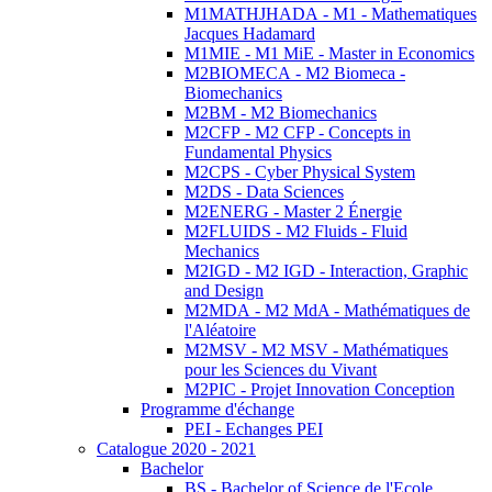
M1MATHJHADA - M1 - Mathematiques
Jacques Hadamard
M1MIE - M1 MiE - Master in Economics
M2BIOMECA - M2 Biomeca -
Biomechanics
M2BM - M2 Biomechanics
M2CFP - M2 CFP - Concepts in
Fundamental Physics
M2CPS - Cyber Physical System
M2DS - Data Sciences
M2ENERG - Master 2 Énergie
M2FLUIDS - M2 Fluids - Fluid
Mechanics
M2IGD - M2 IGD - Interaction, Graphic
and Design
M2MDA - M2 MdA - Mathématiques de
l'Aléatoire
M2MSV - M2 MSV - Mathématiques
pour les Sciences du Vivant
M2PIC - Projet Innovation Conception
Programme d'échange
PEI - Echanges PEI
Catalogue 2020 - 2021
Bachelor
BS - Bachelor of Science de l'Ecole