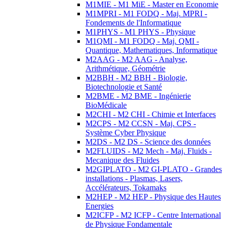
M1MIE - M1 MiE - Master en Economie
M1MPRI - M1 FODQ - Maj. MPRI -
Fondements de l'Informatique
M1PHYS - M1 PHYS - Physique
M1QMI - M1 FODQ - Maj. QMI -
Quantique, Mathematiques, Informatique
M2AAG - M2 AAG - Analyse,
Arithmétique, Géométrie
M2BBH - M2 BBH - Biologie,
Biotechnologie et Santé
M2BME - M2 BME - Ingénierie
BioMédicale
M2CHI - M2 CHI - Chimie et Interfaces
M2CPS - M2 CCSN - Maj. CPS -
Système Cyber Physique
M2DS - M2 DS - Science des données
M2FLUIDS - M2 Mech - Maj. Fluids -
Mecanique des Fluides
M2GIPLATO - M2 GI-PLATO - Grandes
installations - Plasmas, Lasers,
Accélérateurs, Tokamaks
M2HEP - M2 HEP - Physique des Hautes
Energies
M2ICFP - M2 ICFP - Centre International
de Physique Fondamentale