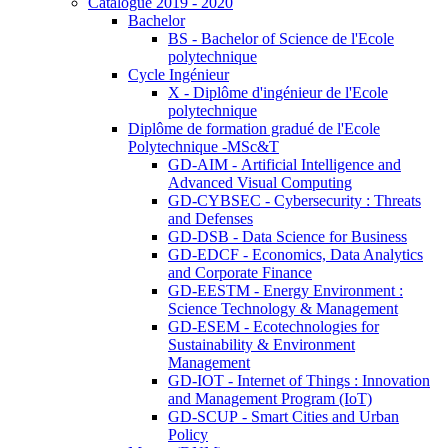
Catalogue 2019 - 2020
Bachelor
BS - Bachelor of Science de l'Ecole
polytechnique
Cycle Ingénieur
X - Diplôme d'ingénieur de l'Ecole
polytechnique
Diplôme de formation gradué de l'Ecole
Polytechnique -MSc&T
GD-AIM - Artificial Intelligence and
Advanced Visual Computing
GD-CYBSEC - Cybersecurity : Threats
and Defenses
GD-DSB - Data Science for Business
GD-EDCF - Economics, Data Analytics
and Corporate Finance
GD-EESTM - Energy Environment :
Science Technology & Management
GD-ESEM - Ecotechnologies for
Sustainability & Environment
Management
GD-IOT - Internet of Things : Innovation
and Management Program (IoT)
GD-SCUP - Smart Cities and Urban
Policy