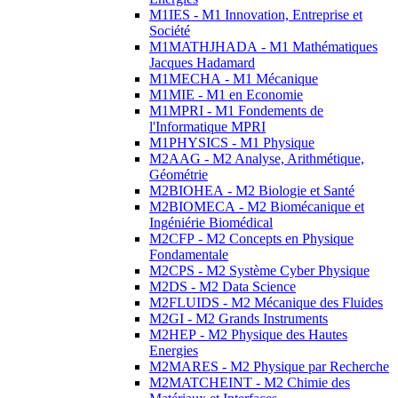
M1IES - M1 Innovation, Entreprise et
Société
M1MATHJHADA - M1 Mathématiques
Jacques Hadamard
M1MECHA - M1 Mécanique
M1MIE - M1 en Economie
M1MPRI - M1 Fondements de
l'Informatique MPRI
M1PHYSICS - M1 Physique
M2AAG - M2 Analyse, Arithmétique,
Géométrie
M2BIOHEA - M2 Biologie et Santé
M2BIOMECA - M2 Biomécanique et
Ingéniérie Biomédical
M2CFP - M2 Concepts en Physique
Fondamentale
M2CPS - M2 Système Cyber Physique
M2DS - M2 Data Science
M2FLUIDS - M2 Mécanique des Fluides
M2GI - M2 Grands Instruments
M2HEP - M2 Physique des Hautes
Energies
M2MARES - M2 Physique par Recherche
M2MATCHEINT - M2 Chimie des