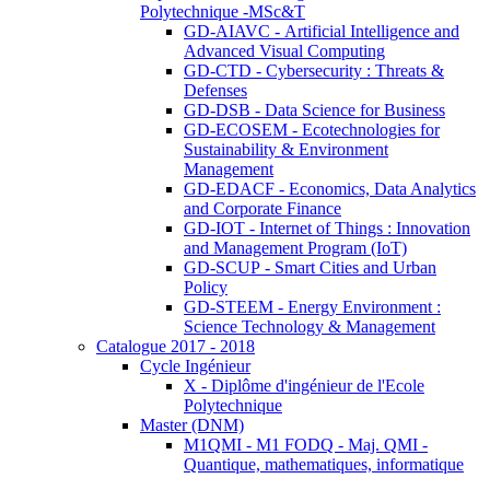
Polytechnique -MSc&T
GD-AIAVC - Artificial Intelligence and
Advanced Visual Computing
GD-CTD - Cybersecurity : Threats &
Defenses
GD-DSB - Data Science for Business
GD-ECOSEM - Ecotechnologies for
Sustainability & Environment
Management
GD-EDACF - Economics, Data Analytics
and Corporate Finance
GD-IOT - Internet of Things : Innovation
and Management Program (IoT)
GD-SCUP - Smart Cities and Urban
Policy
GD-STEEM - Energy Environment :
Science Technology & Management
Catalogue 2017 - 2018
Cycle Ingénieur
X - Diplôme d'ingénieur de l'Ecole
Polytechnique
Master (DNM)
M1QMI - M1 FODQ - Maj. QMI -
Quantique, mathematiques, informatique