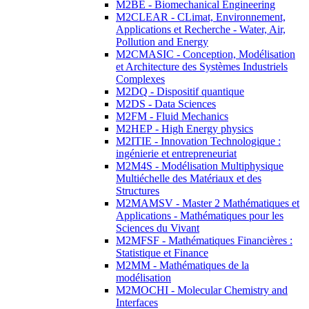
M2BE - Biomechanical Engineering
M2CLEAR - CLimat, Environnement,
Applications et Recherche - Water, Air,
Pollution and Energy
M2CMASIC - Conception, Modélisation
et Architecture des Systèmes Industriels
Complexes
M2DQ - Dispositif quantique
M2DS - Data Sciences
M2FM - Fluid Mechanics
M2HEP - High Energy physics
M2ITIE - Innovation Technologique :
ingénierie et entrepreneuriat
M2M4S - Modélisation Multiphysique
Multiéchelle des Matériaux et des
Structures
M2MAMSV - Master 2 Mathématiques et
Applications - Mathématiques pour les
Sciences du Vivant
M2MFSF - Mathématiques Financières :
Statistique et Finance
M2MM - Mathématiques de la
modélisation
M2MOCHI - Molecular Chemistry and
Interfaces