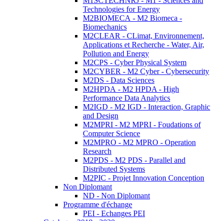
M1SCTECHNRJ - M1 - Sciences and
Technologies for Energy
M2BIOMECA - M2 Biomeca -
Biomechanics
M2CLEAR - CLimat, Environnement,
Applications et Recherche - Water, Air,
Pollution and Energy
M2CPS - Cyber Physical System
M2CYBER - M2 Cyber - Cybersecurity
M2DS - Data Sciences
M2HPDA - M2 HPDA - High
Performance Data Analytics
M2IGD - M2 IGD - Interaction, Graphic
and Design
M2MPRI - M2 MPRI - Foudations of
Computer Science
M2MPRO - M2 MPRO - Operation
Research
M2PDS - M2 PDS - Parallel and
Distributed Systems
M2PIC - Projet Innovation Conception
Non Diplomant
ND - Non Diplomant
Programme d'échange
PEI - Echanges PEI