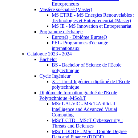
Entrepreneurs
Mastère spécialisé (Master)
MS ETRE - MS Energies Renouvelables :
Technologies et Entrepreneuriat (Master)
MS IE - MS Innovation et Entreprenariat
Programme d'échange
EuroteQ - Diplôme EuroteQ
PEI - Programmes d'échange
internationaux
Catalogue 2023 - 2024
Bachelor
BS - Bachelor of Science de l'Ecole
polytechnique
Cycle Ingénieur
X - Titre d’Ingénieur diplômé de l’École
polytechnique
Diplôme de formation gradué de l'Ecole
Polytechnique -MSc&T
MScT-AI-ViC - MScT-Artificial
Intelligence and Advanced Visual
Computing
MScT-CTD - MScT-Cybersecurity :
Threats and Defenses
MScT-DDDF - MScT-Double Degree
Data and Finance (DDDF)