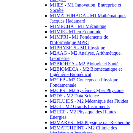
M1IES - M1 Innovation, Entreprise et
Société
M1MATHJHADA - M1 Mathématiques
Jacques Hadamard
M1MECHA - M1 Mécanique
M1MIE - M1 en Economie
M1MPRI - M1 Fondements de
l'Informatique MPRI
M1PHYSICS - M1 Physique
M2AAG - M2 Analyse, Arithmétique,
Géométrie
M2BIOHEA - M2 Biologie et Santé
M2BIOMECA - M2 Biomécanique et
Ingéniérie Biomédical
M2CFP - M2 Concepts en Physique
Fondamentale
M2CPS - M2 Système Cyber Physique
M2DS - M2 Data Science
M2FLUIDS - M2 Mécanique des Fluides
M2GI - M2 Grands Instruments
M2HEP - M2 Physique des Hautes
Energies
M2MARES - M2 Physique par Recherche
M2MATCHEINT - M2 Chimie des