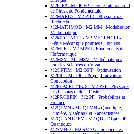
Energies
M2ICFP - M2 ICFP - Centre International
de Physique Fondamentale
M2MARES - M2 PBR - Physique par
Recherche
M2MATHMOD - M2 MM - Modélisation
Mathématique
M2MECENCLI - M2 MECENCLI -
Génie Mécanique pour les Cliniciens
M2MPRI - M2 MPRI - Fondements de
l'Informatique
M2MSV - M2 MSV - Mathématiques
pour les Sciences du Vivant
M2OPTIM - M2 OPT - Optimisation
M2PIC - M2 PIC - Projet, Innovation,
Conception
M2PLASPHYFUS - M2 PPF - Physique
des Plasmas et de la Fusion
M2PROBFIN - M2 PF - Probabilités et
Finance
M2QLMN - M2 QLMN - Quantique,
Lumière, Matériaux et Nanosciences
M2QUANTDEV - M2 QD - Dispositifs
Quantiques
M2SMNO - M2 SMNO - Science des