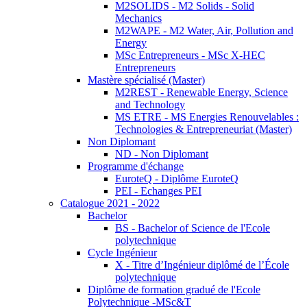
M2SOLIDS - M2 Solids - Solid
Mechanics
M2WAPE - M2 Water, Air, Pollution and
Energy
MSc Entrepreneurs - MSc X-HEC
Entrepreneurs
Mastère spécialisé (Master)
M2REST - Renewable Energy, Science
and Technology
MS ETRE - MS Energies Renouvelables :
Technologies & Entrepreneuriat (Master)
Non Diplomant
ND - Non Diplomant
Programme d'échange
EuroteQ - Diplôme EuroteQ
PEI - Echanges PEI
Catalogue 2021 - 2022
Bachelor
BS - Bachelor of Science de l'Ecole
polytechnique
Cycle Ingénieur
X - Titre d’Ingénieur diplômé de l’École
polytechnique
Diplôme de formation gradué de l'Ecole
Polytechnique -MSc&T