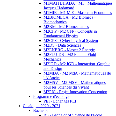
M1MATHJHADA - M1 - Mathematiques
Jacques Hadamard
M1MIE - M1 MiE - Master in Economics
M2BIOMECA - M2 Biomeca -
Biomechanics
M2BM - M2 Biomechanics
M2CFP - M2 CFP - Concepts in
Fundamental Physics
M2CPS - Cyber Physical System
M2DS - Data Sciences
M2ENERG - Master 2 Énergie
M2FLUIDS - M2 Fluids - Fluid
Mechanics
M2IGD - M2 IGD - Interaction, Graphic
and Design
M2MDA - M2 MdA - Mathématiques de
l'Aléatoire
M2MSV - M2 MSV - Mathématiques
pour les Sciences du Vivant
M2PIC - Projet Innovation Conception
Programme d'échange
PEI - Echanges PEI
Catalogue 2020 - 2021
Bachelor
BS - Bachelor of Science de l'Ecole