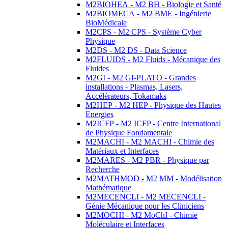
M2BIOHEA - M2 BH - Biologie et Santé
M2BIOMECA - M2 BME - Ingénierie
BioMédicale
M2CPS - M2 CPS - Système Cyber
Physique
M2DS - M2 DS - Data Science
M2FLUIDS - M2 Fluids - Mécanique des
Fluides
M2GI - M2 GI-PLATO - Grandes
installations - Plasmas, Lasers,
Accélérateurs, Tokamaks
M2HEP - M2 HEP - Physique des Hautes
Energies
M2ICFP - M2 ICFP - Centre International
de Physique Fondamentale
M2MACHI - M2 MACHI - Chimie des
Matériaux et Interfaces
M2MARES - M2 PBR - Physique par
Recherche
M2MATHMOD - M2 MM - Modélisation
Mathématique
M2MECENCLI - M2 MECENCLI -
Génie Mécanique pour les Cliniciens
M2MOCHI - M2 MoChI - Chimie
Moléculaire et Interfaces