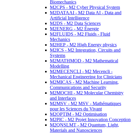
Biomechanics
M2CPS - M2 Cyber Physical System
M2DATAAI - M2 Data AI - Data and
Artificial Intelligence
M2DS - M2 Data Sciences
M2ENERG - M2 Énergie
M2FLUIDS - M2 Fluids - Fluid
Mechanics
M2HEP - M2 High Energy physics
M2ICS - M2 Integration, Circuits and
Systems
M2MATHMOD - M2 Mathematical
Modelling
M2MECENCLI - M2 Mecencli -
Mechanical Engineering for Clinicians
M2MICAS - M2 Machine Learning,
Communications and Security
M2MOCHI - M2 Molecular Chemistry
and Interfaces
M2MSV - M2 MSV - Mathématiques
pour les Sciences du Vivant
M2OPTIM - M2 Optimisation
M2PIC - M2 Projet Innovation Conception
M2QNSLMT - M2 Quantum, Light,
Materials and Nanosciences