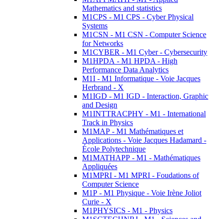
Mathematics and statistics
M1CPS - M1 CPS - Cyber Physical
Systems
M1CSN - M1 CSN - Computer Science
for Networks
M1CYBER - M1 Cyber - Cybersecurity
M1HPDA - M1 HPDA - High
Performance Data Analytics
M1I - M1 Informatique - Voie Jacques
Herbrand - X
M1IGD - M1 IGD - Interaction, Graphic
and Design
M1INTTRACPHY - M1 - International
Track in Physics
M1MAP - M1 Mathématiques et
Applications - Voie Jacques Hadamard -
École Polytechnique
M1MATHAPP - M1 - Mathématiques
Appliquées
M1MPRI - M1 MPRI - Foudations of
Computer Science
M1P - M1 Physique - Voie Irène Joliot
Curie - X
M1PHYSICS - M1 - Physics