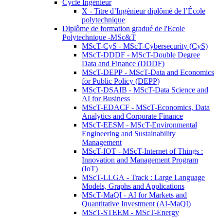
Cycle Ingénieur
X - Titre d’Ingénieur diplômé de l’École
polytechnique
Diplôme de formation gradué de l'Ecole
Polytechnique -MSc&T
MScT-CyS - MScT-Cybersecurity (CyS)
MScT-DDDF - MScT-Double Degree
Data and Finance (DDDF)
MScT-DEPP - MScT-Data and Economics
for Public Policy (DEPP)
MScT-DSAIB - MScT-Data Science and
AI for Business
MScT-EDACF - MScT-Economics, Data
Analytics and Corporate Finance
MScT-EESM - MScT-Environmental
Engineering and Sustainability
Management
MScT-IOT - MScT-Internet of Things :
Innovation and Management Program
(IoT)
MScT-LLGA - Track : Large Language
Models, Graphs and Applications
MScT-MaQI - AI for Markets and
Quantitative Investment (AI-MaQI)
MScT-STEEM - MScT-Energy