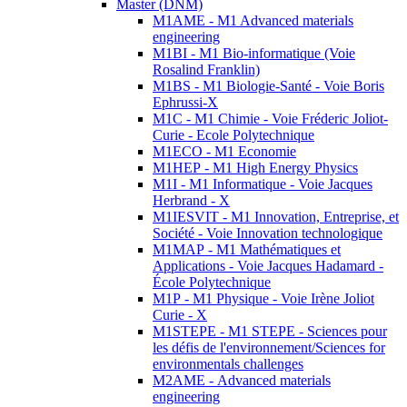
Master (DNM)
M1AME - M1 Advanced materials
engineering
M1BI - M1 Bio-informatique (Voie
Rosalind Franklin)
M1BS - M1 Biologie-Santé - Voie Boris
Ephrussi-X
M1C - M1 Chimie - Voie Fréderic Joliot-
Curie - Ecole Polytechnique
M1ECO - M1 Economie
M1HEP - M1 High Energy Physics
M1I - M1 Informatique - Voie Jacques
Herbrand - X
M1IESVIT - M1 Innovation, Entreprise, et
Société - Voie Innovation technologique
M1MAP - M1 Mathématiques et
Applications - Voie Jacques Hadamard -
École Polytechnique
M1P - M1 Physique - Voie Irène Joliot
Curie - X
M1STEPE - M1 STEPE - Sciences pour
les défis de l'environnement/Sciences for
environmentals challenges
M2AME - Advanced materials
engineering