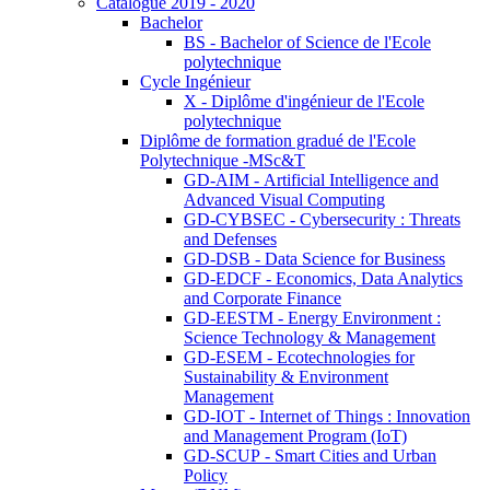
Catalogue 2019 - 2020
Bachelor
BS - Bachelor of Science de l'Ecole
polytechnique
Cycle Ingénieur
X - Diplôme d'ingénieur de l'Ecole
polytechnique
Diplôme de formation gradué de l'Ecole
Polytechnique -MSc&T
GD-AIM - Artificial Intelligence and
Advanced Visual Computing
GD-CYBSEC - Cybersecurity : Threats
and Defenses
GD-DSB - Data Science for Business
GD-EDCF - Economics, Data Analytics
and Corporate Finance
GD-EESTM - Energy Environment :
Science Technology & Management
GD-ESEM - Ecotechnologies for
Sustainability & Environment
Management
GD-IOT - Internet of Things : Innovation
and Management Program (IoT)
GD-SCUP - Smart Cities and Urban
Policy