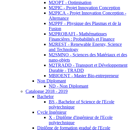
M2OPT - Optimisation
M2PIC - Projet Innovation Conception
M2PICA - Projet Innovation Conception -
Alternance
M2PPF - Physique des Plasmas et de la
Fusion
M2PROBAFI - Mathématiques
Financières : Probabilités et Finance
M2REST - Renewable Energy, Science
and Technology
M2SMNO - Sciences des Matériaux et des
nano-objets
M2TRADD - Transport et Développement
Durable - TRADD
MBIOENT - Master Bio-entrepreneur
Non Diplomant
ND - Non Diplomant
Catalogue 2018 - 2019
Bachelor
BS - Bachelor of Science de l'Ecole
polytechnique
Cycle Ingénieur
X - Diplôme d'ingénieur de l'Ecole
polytechnique
Diplôme de formation gradué de l'Ecole