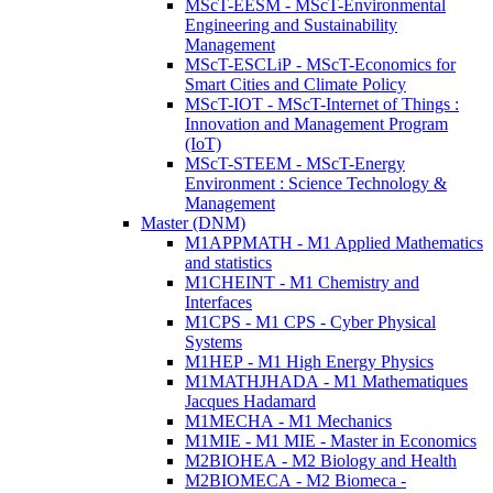
MScT-EESM - MScT-Environmental
Engineering and Sustainability
Management
MScT-ESCLiP - MScT-Economics for
Smart Cities and Climate Policy
MScT-IOT - MScT-Internet of Things :
Innovation and Management Program
(IoT)
MScT-STEEM - MScT-Energy
Environment : Science Technology &
Management
Master (DNM)
M1APPMATH - M1 Applied Mathematics
and statistics
M1CHEINT - M1 Chemistry and
Interfaces
M1CPS - M1 CPS - Cyber Physical
Systems
M1HEP - M1 High Energy Physics
M1MATHJHADA - M1 Mathematiques
Jacques Hadamard
M1MECHA - M1 Mechanics
M1MIE - M1 MIE - Master in Economics
M2BIOHEA - M2 Biology and Health
M2BIOMECA - M2 Biomeca -