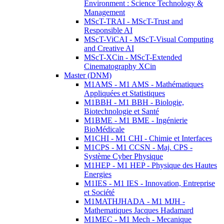
Environment : Science Technology &
Management
MScT-TRAI - MScT-Trust and
Responsible AI
MScT-ViCAI - MScT-Visual Computing
and Creative AI
MScT-XCin - MScT-Extended
Cinematography XCin
Master (DNM)
M1AMS - M1 AMS - Mathématiques
Appliquées et Statistiques
M1BBH - M1 BBH - Biologie,
Biotechnologie et Santé
M1BME - M1 BME - Ingénierie
BioMédicale
M1CHI - M1 CHI - Chimie et Interfaces
M1CPS - M1 CCSN - Maj. CPS -
Système Cyber Physique
M1HEP - M1 HEP - Physique des Hautes
Energies
M1IES - M1 IES - Innovation, Entreprise
et Société
M1MATHJHADA - M1 MJH -
Mathematiques Jacques Hadamard
M1MEC - M1 Mech - Mecanique