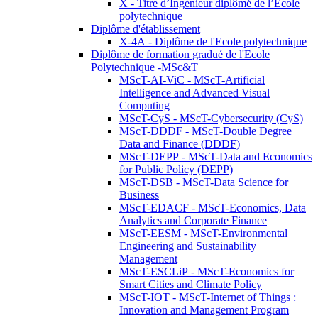
X - Titre d’Ingénieur diplômé de l’École
polytechnique
Diplôme d'établissement
X-4A - Diplôme de l'Ecole polytechnique
Diplôme de formation gradué de l'Ecole
Polytechnique -MSc&T
MScT-AI-ViC - MScT-Artificial
Intelligence and Advanced Visual
Computing
MScT-CyS - MScT-Cybersecurity (CyS)
MScT-DDDF - MScT-Double Degree
Data and Finance (DDDF)
MScT-DEPP - MScT-Data and Economics
for Public Policy (DEPP)
MScT-DSB - MScT-Data Science for
Business
MScT-EDACF - MScT-Economics, Data
Analytics and Corporate Finance
MScT-EESM - MScT-Environmental
Engineering and Sustainability
Management
MScT-ESCLiP - MScT-Economics for
Smart Cities and Climate Policy
MScT-IOT - MScT-Internet of Things :
Innovation and Management Program