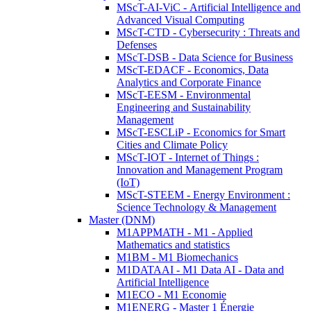
MScT-AI-ViC - Artificial Intelligence and
Advanced Visual Computing
MScT-CTD - Cybersecurity : Threats and
Defenses
MScT-DSB - Data Science for Business
MScT-EDACF - Economics, Data
Analytics and Corporate Finance
MScT-EESM - Environmental
Engineering and Sustainability
Management
MScT-ESCLiP - Economics for Smart
Cities and Climate Policy
MScT-IOT - Internet of Things :
Innovation and Management Program
(IoT)
MScT-STEEM - Energy Environment :
Science Technology & Management
Master (DNM)
M1APPMATH - M1 - Applied
Mathematics and statistics
M1BM - M1 Biomechanics
M1DATAAI - M1 Data AI - Data and
Artificial Intelligence
M1ECO - M1 Economie
M1ENERG - Master 1 Énergie