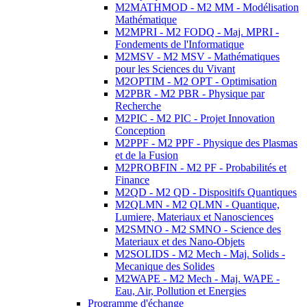
M2MATHMOD - M2 MM - Modélisation
Mathématique
M2MPRI - M2 FODQ - Maj. MPRI -
Fondements de l'Informatique
M2MSV - M2 MSV - Mathématiques
pour les Sciences du Vivant
M2OPTIM - M2 OPT - Optimisation
M2PBR - M2 PBR - Physique par
Recherche
M2PIC - M2 PIC - Projet Innovation
Conception
M2PPF - M2 PPF - Physique des Plasmas
et de la Fusion
M2PROBFIN - M2 PF - Probabilités et
Finance
M2QD - M2 QD - Dispositifs Quantiques
M2QLMN - M2 QLMN - Quantique,
Lumiere, Materiaux et Nanosciences
M2SMNO - M2 SMNO - Science des
Materiaux et des Nano-Objets
M2SOLIDS - M2 Mech - Maj. Solids -
Mecanique des Solides
M2WAPE - M2 Mech - Maj. WAPE -
Eau, Air, Pollution et Energies
Programme d'échange