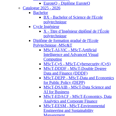
EuroteQ - Diplôme EuroteQ
Catalogue 2025 - 2026
Bachelor
BX - Bachelor of Science de l'Ecole
polytechnique
Cycle Ingénieur
X - Titre d’Ingénieur diplômé de l’École
polytechnique
Diplôme de formation gradué de l'Ecole
Polytechnique -MSc&T
MScT-AI-ViC - MScT-Artificial
Intelligence and Advanced Visual
Computing
MScT-CyS - MScT-Cybersecurity (CyS)
MScT-DDDF - MScT-Double Degree
Data and Finance (DDDF)
MScT-DEPP - MScT-Data and Economics
for Public Policy (DEPP)
MScT-DSAIB - MScT-Data Science and
AI for Business
MScT-EDACF - MScT-Economics, Data
Analytics and Corporate Finance
MScT-EESM - MScT-Environmental
Engineering and Sustainability
Management