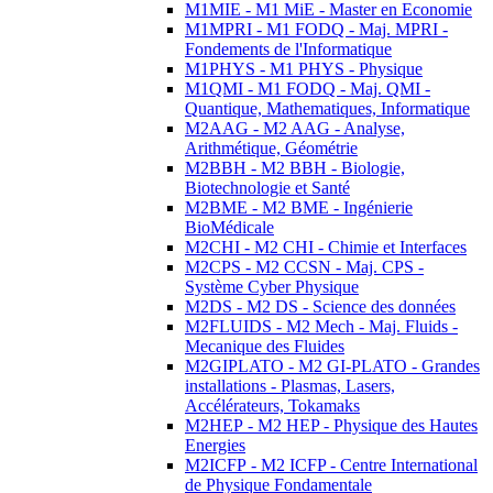
M1MIE - M1 MiE - Master en Economie
M1MPRI - M1 FODQ - Maj. MPRI -
Fondements de l'Informatique
M1PHYS - M1 PHYS - Physique
M1QMI - M1 FODQ - Maj. QMI -
Quantique, Mathematiques, Informatique
M2AAG - M2 AAG - Analyse,
Arithmétique, Géométrie
M2BBH - M2 BBH - Biologie,
Biotechnologie et Santé
M2BME - M2 BME - Ingénierie
BioMédicale
M2CHI - M2 CHI - Chimie et Interfaces
M2CPS - M2 CCSN - Maj. CPS -
Système Cyber Physique
M2DS - M2 DS - Science des données
M2FLUIDS - M2 Mech - Maj. Fluids -
Mecanique des Fluides
M2GIPLATO - M2 GI-PLATO - Grandes
installations - Plasmas, Lasers,
Accélérateurs, Tokamaks
M2HEP - M2 HEP - Physique des Hautes
Energies
M2ICFP - M2 ICFP - Centre International
de Physique Fondamentale