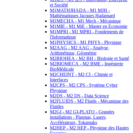
et Société
M1MATHJHADA - M1 MJH -
Mathématiques Jacques Hadamard
M1MECHA - M1 Mech - Mécanique
M1MIE - M1 MiE - Master en Economie
M1MPRI - M1 MPRI - Fondements de
l'Informatique
M1PHYSICS - M1 PHYS - Physique
M2AAG - M2 AAG - Analyse,
Arithmétique, Géométrie
M2BIOHEA - M2 BH - Biologie et Santé
M2BIOMECA - M2 BME - Ingénierie
BioMédicale
M2CHEINT - M2 CI - Chimie et
Interfaces
M2CPS - M2 CPS - Système Cyber
Physique
M2DS - M2 DS - Data Science
M2FLUIDS - M2 Fluids - Mécanique des
Fluides
M2GI - M2 GI-PLATO - Grandes
installations - Plasmas, Lasers,
Accélérateurs, Tokamaks
M2HEP - M2 HEP - Physique des Hautes