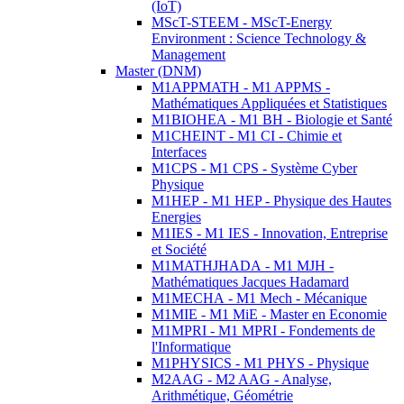
(IoT)
MScT-STEEM - MScT-Energy
Environment : Science Technology &
Management
Master (DNM)
M1APPMATH - M1 APPMS -
Mathématiques Appliquées et Statistiques
M1BIOHEA - M1 BH - Biologie et Santé
M1CHEINT - M1 CI - Chimie et
Interfaces
M1CPS - M1 CPS - Système Cyber
Physique
M1HEP - M1 HEP - Physique des Hautes
Energies
M1IES - M1 IES - Innovation, Entreprise
et Société
M1MATHJHADA - M1 MJH -
Mathématiques Jacques Hadamard
M1MECHA - M1 Mech - Mécanique
M1MIE - M1 MiE - Master en Economie
M1MPRI - M1 MPRI - Fondements de
l'Informatique
M1PHYSICS - M1 PHYS - Physique
M2AAG - M2 AAG - Analyse,
Arithmétique, Géométrie