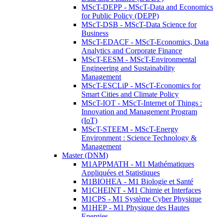
MScT-DEPP - MScT-Data and Economics
for Public Policy (DEPP)
MScT-DSB - MScT-Data Science for
Business
MScT-EDACF - MScT-Economics, Data
Analytics and Corporate Finance
MScT-EESM - MScT-Environmental
Engineering and Sustainability
Management
MScT-ESCLiP - MScT-Economics for
Smart Cities and Climate Policy
MScT-IOT - MScT-Internet of Things :
Innovation and Management Program
(IoT)
MScT-STEEM - MScT-Energy
Environment : Science Technology &
Management
Master (DNM)
M1APPMATH - M1 Mathématiques
Appliquées et Statistiques
M1BIOHEA - M1 Biologie et Santé
M1CHEINT - M1 Chimie et Interfaces
M1CPS - M1 Système Cyber Physique
M1HEP - M1 Physique des Hautes
Energies