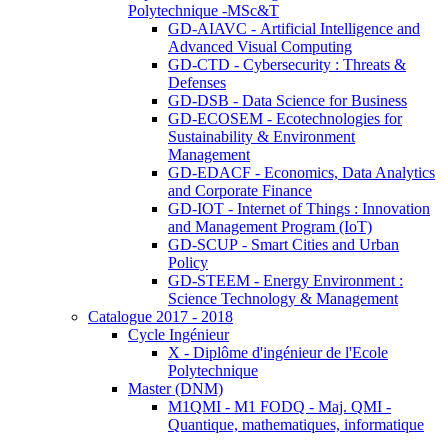
Polytechnique -MSc&T
GD-AIAVC - Artificial Intelligence and
Advanced Visual Computing
GD-CTD - Cybersecurity : Threats &
Defenses
GD-DSB - Data Science for Business
GD-ECOSEM - Ecotechnologies for
Sustainability & Environment
Management
GD-EDACF - Economics, Data Analytics
and Corporate Finance
GD-IOT - Internet of Things : Innovation
and Management Program (IoT)
GD-SCUP - Smart Cities and Urban
Policy
GD-STEEM - Energy Environment :
Science Technology & Management
Catalogue 2017 - 2018
Cycle Ingénieur
X - Diplôme d'ingénieur de l'Ecole
Polytechnique
Master (DNM)
M1QMI - M1 FODQ - Maj. QMI -
Quantique, mathematiques, informatique