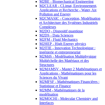
M2BE - Biomechanical Engineering
M2CLEAR - CLimat, Environnement,
Applications et Recherche - Water, Air,
Pollution and Energy
M2CMASIC - Conception, Modélisation
et Architecture des Systèmes Industriels
Complexes
M2DQ - Dispositif quantique
M2DS - Data Sciences
M2FM - Fluid Mechanics
M2HEP - High Energy physics
M2ITIE - Innovation Technologique :
ingénierie et entrepreneuriat
M2M4S - Modélisation Multiphysique
Multiéchelle des Matériaux et des
Structures
M2MAMSV - Master 2 Mathématiques et
Applications - Mathématiques pour les
Sciences du Vivant
M2MFSF - Mathématiques Financières :
Statistique et Finance
M2MM - Mathématiques de la
modélisation
M2MOCHI - Molecular Chemistry and
Interfaces