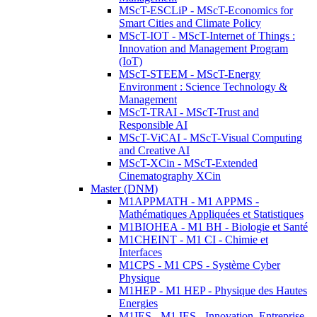
MScT-ESCLiP - MScT-Economics for
Smart Cities and Climate Policy
MScT-IOT - MScT-Internet of Things :
Innovation and Management Program
(IoT)
MScT-STEEM - MScT-Energy
Environment : Science Technology &
Management
MScT-TRAI - MScT-Trust and
Responsible AI
MScT-ViCAI - MScT-Visual Computing
and Creative AI
MScT-XCin - MScT-Extended
Cinematography XCin
Master (DNM)
M1APPMATH - M1 APPMS -
Mathématiques Appliquées et Statistiques
M1BIOHEA - M1 BH - Biologie et Santé
M1CHEINT - M1 CI - Chimie et
Interfaces
M1CPS - M1 CPS - Système Cyber
Physique
M1HEP - M1 HEP - Physique des Hautes
Energies
M1IES - M1 IES - Innovation, Entreprise