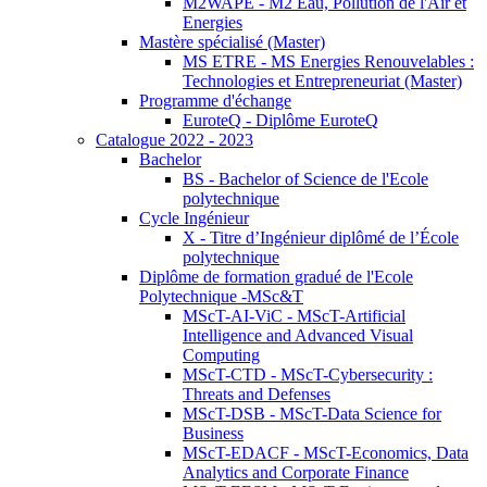
M2WAPE - M2 Eau, Pollution de l'Air et
Energies
Mastère spécialisé (Master)
MS ETRE - MS Energies Renouvelables :
Technologies et Entrepreneuriat (Master)
Programme d'échange
EuroteQ - Diplôme EuroteQ
Catalogue 2022 - 2023
Bachelor
BS - Bachelor of Science de l'Ecole
polytechnique
Cycle Ingénieur
X - Titre d’Ingénieur diplômé de l’École
polytechnique
Diplôme de formation gradué de l'Ecole
Polytechnique -MSc&T
MScT-AI-ViC - MScT-Artificial
Intelligence and Advanced Visual
Computing
MScT-CTD - MScT-Cybersecurity :
Threats and Defenses
MScT-DSB - MScT-Data Science for
Business
MScT-EDACF - MScT-Economics, Data
Analytics and Corporate Finance