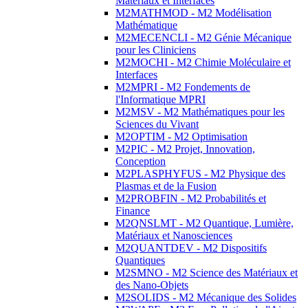
Matériaux et Interfaces
M2MATHMOD - M2 Modélisation
Mathématique
M2MECENCLI - M2 Génie Mécanique
pour les Cliniciens
M2MOCHI - M2 Chimie Moléculaire et
Interfaces
M2MPRI - M2 Fondements de
l'Informatique MPRI
M2MSV - M2 Mathématiques pour les
Sciences du Vivant
M2OPTIM - M2 Optimisation
M2PIC - M2 Projet, Innovation,
Conception
M2PLASPHYFUS - M2 Physique des
Plasmas et de la Fusion
M2PROBFIN - M2 Probabilités et
Finance
M2QNSLMT - M2 Quantique, Lumière,
Matériaux et Nanosciences
M2QUANTDEV - M2 Dispositifs
Quantiques
M2SMNO - M2 Science des Matériaux et
des Nano-Objets
M2SOLIDS - M2 Mécanique des Solides