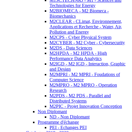
M1SCTECHNRJ - M1 - Sciences and
Technologies for Energy
M2BIOMECA - M2 Biomeca -
Biomechanics
M2CLEAR - CLimat, Environnement,
Applications et Recherche - Water, Air,
Pollution and Energy
M2CPS - Cyber Physical System
M2CYBER - M2 Cyber - Cybersecurity
M2DS - Data Sciences
M2HPDA - M2 HPDA - High
Performance Data Analytics
M2IGD - M2 IGD - Interaction, Graphic
and Design
M2MPRI - M2 MPRI - Foudations of
Computer Science
M2MPRO - M2 MPRO - Operation
Research
M2PDS - M2 PDS - Parallel and
Distributed Systems
M2PIC - Projet Innovation Conception
Non Diplomant
ND - Non Diplomant
Programme d'échange
PEI - Echanges PEI