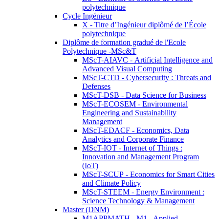
polytechnique
Cycle Ingénieur
X - Titre d’Ingénieur diplômé de l’École
polytechnique
Diplôme de formation gradué de l'Ecole
Polytechnique -MSc&T
MScT-AIAVC - Artificial Intelligence and
Advanced Visual Computing
MScT-CTD - Cybersecurity : Threats and
Defenses
MScT-DSB - Data Science for Business
MScT-ECOSEM - Environmental
Engineering and Sustainability
Management
MScT-EDACF - Economics, Data
Analytics and Corporate Finance
MScT-IOT - Internet of Things :
Innovation and Management Program
(IoT)
MScT-SCUP - Economics for Smart Cities
and Climate Policy
MScT-STEEM - Energy Environment :
Science Technology & Management
Master (DNM)
M1APPMATH - M1 - Applied