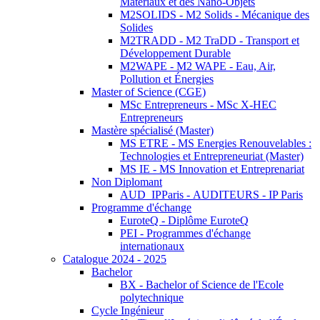
Matériaux et des Nano-Objets
M2SOLIDS - M2 Solids - Mécanique des
Solides
M2TRADD - M2 TraDD - Transport et
Développement Durable
M2WAPE - M2 WAPE - Eau, Air,
Pollution et Énergies
Master of Science (CGE)
MSc Entrepreneurs - MSc X-HEC
Entrepreneurs
Mastère spécialisé (Master)
MS ETRE - MS Energies Renouvelables :
Technologies et Entrepreneuriat (Master)
MS IE - MS Innovation et Entreprenariat
Non Diplomant
AUD_IPParis - AUDITEURS - IP Paris
Programme d'échange
EuroteQ - Diplôme EuroteQ
PEI - Programmes d'échange
internationaux
Catalogue 2024 - 2025
Bachelor
BX - Bachelor of Science de l'Ecole
polytechnique
Cycle Ingénieur