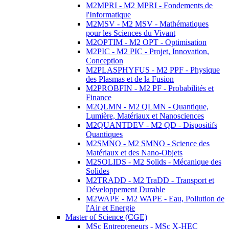
M2MPRI - M2 MPRI - Fondements de
l'Informatique
M2MSV - M2 MSV - Mathématiques
pour les Sciences du Vivant
M2OPTIM - M2 OPT - Optimisation
M2PIC - M2 PIC - Projet, Innovation,
Conception
M2PLASPHYFUS - M2 PPF - Physique
des Plasmas et de la Fusion
M2PROBFIN - M2 PF - Probabilités et
Finance
M2QLMN - M2 QLMN - Quantique,
Lumière, Matériaux et Nanosciences
M2QUANTDEV - M2 QD - Dispositifs
Quantiques
M2SMNO - M2 SMNO - Science des
Matériaux et des Nano-Objets
M2SOLIDS - M2 Solids - Mécanique des
Solides
M2TRADD - M2 TraDD - Transport et
Développement Durable
M2WAPE - M2 WAPE - Eau, Pollution de
l'Air et Energie
Master of Science (CGE)
MSc Entrepreneurs - MSc X-HEC