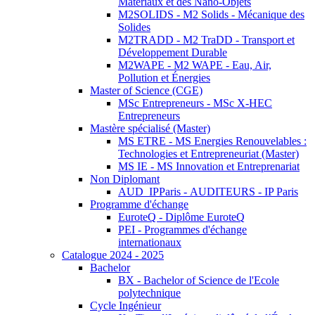
Matériaux et des Nano-Objets
M2SOLIDS - M2 Solids - Mécanique des
Solides
M2TRADD - M2 TraDD - Transport et
Développement Durable
M2WAPE - M2 WAPE - Eau, Air,
Pollution et Énergies
Master of Science (CGE)
MSc Entrepreneurs - MSc X-HEC
Entrepreneurs
Mastère spécialisé (Master)
MS ETRE - MS Energies Renouvelables :
Technologies et Entrepreneuriat (Master)
MS IE - MS Innovation et Entreprenariat
Non Diplomant
AUD_IPParis - AUDITEURS - IP Paris
Programme d'échange
EuroteQ - Diplôme EuroteQ
PEI - Programmes d'échange
internationaux
Catalogue 2024 - 2025
Bachelor
BX - Bachelor of Science de l'Ecole
polytechnique
Cycle Ingénieur