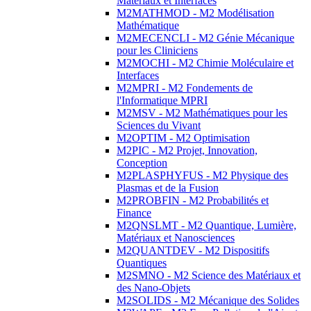
Matériaux et Interfaces
M2MATHMOD - M2 Modélisation
Mathématique
M2MECENCLI - M2 Génie Mécanique
pour les Cliniciens
M2MOCHI - M2 Chimie Moléculaire et
Interfaces
M2MPRI - M2 Fondements de
l'Informatique MPRI
M2MSV - M2 Mathématiques pour les
Sciences du Vivant
M2OPTIM - M2 Optimisation
M2PIC - M2 Projet, Innovation,
Conception
M2PLASPHYFUS - M2 Physique des
Plasmas et de la Fusion
M2PROBFIN - M2 Probabilités et
Finance
M2QNSLMT - M2 Quantique, Lumière,
Matériaux et Nanosciences
M2QUANTDEV - M2 Dispositifs
Quantiques
M2SMNO - M2 Science des Matériaux et
des Nano-Objets
M2SOLIDS - M2 Mécanique des Solides