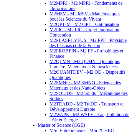
M2MPRI - M2 MPRI - Fondements de
l'Informatique
M2MSV - M2 MSV - Mathématiques
pour les Sciences du Vivant
M2OPTIM - M2 OPT - Optimisation
M2PIC - M2 PIC - Projet, Innovation,
Conception
M2PLASPHYFUS - M2 PPF - Physique
des Plasmas et de la Fusion
M2PROBFIN - M2 PF - Probabilités et
Finance
M2QLMN - M2 QLMN - Quantique,
Lumière, Matériaux et Nanosciences
M2QUANTDEV - M2 QD - Dispositifs
Quantiques
M2SMNO - M2 SMNO - Science des
Matériaux et des Nano-Objets
M2SOLIDS - M2 Solids - Mécanique des
Solides
M2TRADD - M2 TraDD - Transport et
Développement Durable
M2WAPE - M2 WAPE - Eau, Pollution de
l'Air et Energie
Master of Science (CGE)
MSc Entrepreneurs - MSc X-HEC