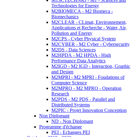
M1SCTECHNRJ - M1 - Sciences and
Technologies for Energy
M2BIOMECA - M2 Biomeca -
Biomechanics
M2CLEAR - CLimat, Environnement,
Applications et Recherche - Water, Air,
Pollution and Energy
M2CPS - Cyber Physical System
M2CYBER - M2 Cyber - Cybersecurity
M2DS - Data Sciences
M2HPDA - M2 HPDA - High
Performance Data Analytics
M2IGD - M2 IGD - Interaction, Graphic
and Design
M2MPRI - M2 MPRI - Foudations of
Computer Science
M2MPRO - M2 MPRO - Operation
Research
M2PDS - M2 PDS - Parallel and
Distributed Systems
M2PIC - Projet Innovation Conception
Non Diplomant
ND - Non Diplomant
Programme d'échange
PEI - Echanges PEI