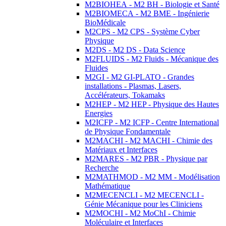
M2BIOHEA - M2 BH - Biologie et Santé
M2BIOMECA - M2 BME - Ingénierie
BioMédicale
M2CPS - M2 CPS - Système Cyber
Physique
M2DS - M2 DS - Data Science
M2FLUIDS - M2 Fluids - Mécanique des
Fluides
M2GI - M2 GI-PLATO - Grandes
installations - Plasmas, Lasers,
Accélérateurs, Tokamaks
M2HEP - M2 HEP - Physique des Hautes
Energies
M2ICFP - M2 ICFP - Centre International
de Physique Fondamentale
M2MACHI - M2 MACHI - Chimie des
Matériaux et Interfaces
M2MARES - M2 PBR - Physique par
Recherche
M2MATHMOD - M2 MM - Modélisation
Mathématique
M2MECENCLI - M2 MECENCLI -
Génie Mécanique pour les Cliniciens
M2MOCHI - M2 MoChI - Chimie
Moléculaire et Interfaces