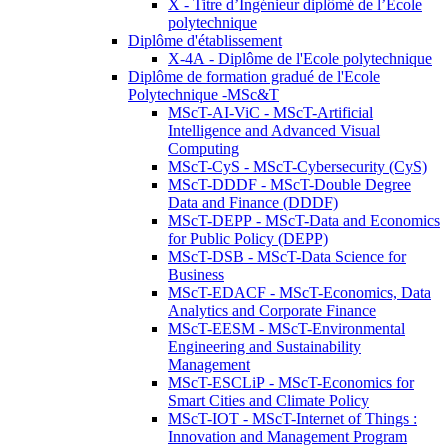
X - Titre d’Ingénieur diplômé de l’École
polytechnique
Diplôme d'établissement
X-4A - Diplôme de l'Ecole polytechnique
Diplôme de formation gradué de l'Ecole
Polytechnique -MSc&T
MScT-AI-ViC - MScT-Artificial
Intelligence and Advanced Visual
Computing
MScT-CyS - MScT-Cybersecurity (CyS)
MScT-DDDF - MScT-Double Degree
Data and Finance (DDDF)
MScT-DEPP - MScT-Data and Economics
for Public Policy (DEPP)
MScT-DSB - MScT-Data Science for
Business
MScT-EDACF - MScT-Economics, Data
Analytics and Corporate Finance
MScT-EESM - MScT-Environmental
Engineering and Sustainability
Management
MScT-ESCLiP - MScT-Economics for
Smart Cities and Climate Policy
MScT-IOT - MScT-Internet of Things :
Innovation and Management Program