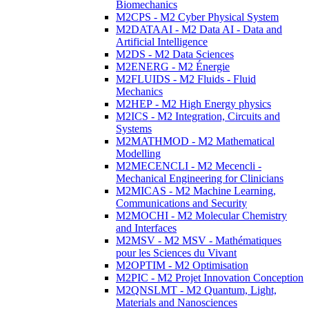
Biomechanics
M2CPS - M2 Cyber Physical System
M2DATAAI - M2 Data AI - Data and
Artificial Intelligence
M2DS - M2 Data Sciences
M2ENERG - M2 Énergie
M2FLUIDS - M2 Fluids - Fluid
Mechanics
M2HEP - M2 High Energy physics
M2ICS - M2 Integration, Circuits and
Systems
M2MATHMOD - M2 Mathematical
Modelling
M2MECENCLI - M2 Mecencli -
Mechanical Engineering for Clinicians
M2MICAS - M2 Machine Learning,
Communications and Security
M2MOCHI - M2 Molecular Chemistry
and Interfaces
M2MSV - M2 MSV - Mathématiques
pour les Sciences du Vivant
M2OPTIM - M2 Optimisation
M2PIC - M2 Projet Innovation Conception
M2QNSLMT - M2 Quantum, Light,
Materials and Nanosciences