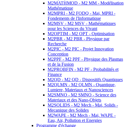
M2MATHMOD - M2 MM - Modélisation
Mathématique
M2MPRI - M2 FODQ - Maj. MPRI -
Fondements de l'Informatique
M2MSV - M2 MSV - Mathématiques
pour les Sciences du Vivant
M2OPTIM - M2 OPT - Optimisation
M2PBR - M2 PBR - Physique par
Recherche
M2PIC - M2 PIC - Projet Innovation
Conception
M2PPF - M2 PPF - Physique des Plasmas
et de la Fusion
M2PROBFIN - M2 PF - Probabilités et
Finance
M2QD - M2 QD - Dispositifs Quantiques
M2QLMN - M2 QLMN - Quantique,
Lumiere, Materiaux et Nanosciences
M2SMNO - M2 SMNO - Science des
Materiaux et des Nano-Objets
M2SOLIDS - M2 Mech - Maj. Solids -
Mecanique des Solides
M2WAPE - M2 Mech - Maj. WAPE -
Eau, Air, Pollution et Energies
Programme d'échange