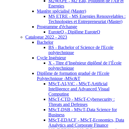
M2WAPE - M2 Eau, Pollution de l'Air et
Energies
Mastère spécialisé (Master)
MS ETRE - MS Energies Renouvelables :
Technologies et Entrepreneuriat (Master)
Programme d'échange
EuroteQ - Diplôme EuroteQ
Catalogue 2022 - 2023
Bachelor
BS - Bachelor of Science de l'Ecole
polytechnique
Cycle Ingénieur
X - Titre d’Ingénieur diplômé de l’École
polytechnique
Diplôme de formation gradué de l'Ecole
Polytechnique -MSc&T
MScT-AI-ViC - MScT-Artificial
Intelligence and Advanced Visual
Computing
MScT-CTD - MScT-Cybersecurity :
Threats and Defenses
MScT-DSB - MScT-Data Science for
Business
MScT-EDACF - MScT-Economics, Data
Analytics and Corporate Finance