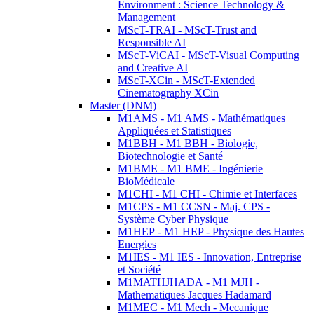
Environment : Science Technology &
Management
MScT-TRAI - MScT-Trust and
Responsible AI
MScT-ViCAI - MScT-Visual Computing
and Creative AI
MScT-XCin - MScT-Extended
Cinematography XCin
Master (DNM)
M1AMS - M1 AMS - Mathématiques
Appliquées et Statistiques
M1BBH - M1 BBH - Biologie,
Biotechnologie et Santé
M1BME - M1 BME - Ingénierie
BioMédicale
M1CHI - M1 CHI - Chimie et Interfaces
M1CPS - M1 CCSN - Maj. CPS -
Système Cyber Physique
M1HEP - M1 HEP - Physique des Hautes
Energies
M1IES - M1 IES - Innovation, Entreprise
et Société
M1MATHJHADA - M1 MJH -
Mathematiques Jacques Hadamard
M1MEC - M1 Mech - Mecanique