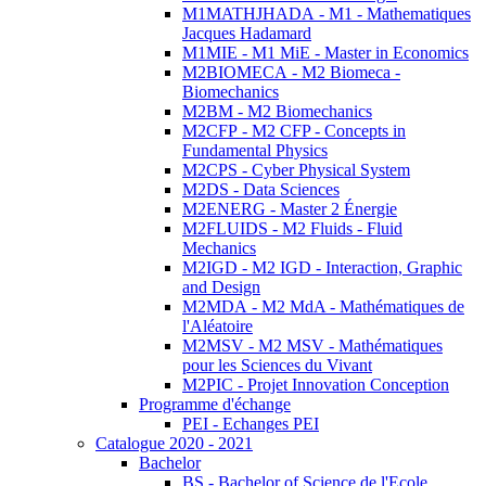
M1MATHJHADA - M1 - Mathematiques
Jacques Hadamard
M1MIE - M1 MiE - Master in Economics
M2BIOMECA - M2 Biomeca -
Biomechanics
M2BM - M2 Biomechanics
M2CFP - M2 CFP - Concepts in
Fundamental Physics
M2CPS - Cyber Physical System
M2DS - Data Sciences
M2ENERG - Master 2 Énergie
M2FLUIDS - M2 Fluids - Fluid
Mechanics
M2IGD - M2 IGD - Interaction, Graphic
and Design
M2MDA - M2 MdA - Mathématiques de
l'Aléatoire
M2MSV - M2 MSV - Mathématiques
pour les Sciences du Vivant
M2PIC - Projet Innovation Conception
Programme d'échange
PEI - Echanges PEI
Catalogue 2020 - 2021
Bachelor
BS - Bachelor of Science de l'Ecole