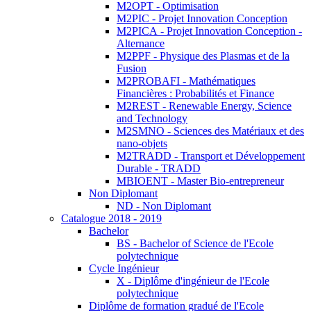
M2OPT - Optimisation
M2PIC - Projet Innovation Conception
M2PICA - Projet Innovation Conception -
Alternance
M2PPF - Physique des Plasmas et de la
Fusion
M2PROBAFI - Mathématiques
Financières : Probabilités et Finance
M2REST - Renewable Energy, Science
and Technology
M2SMNO - Sciences des Matériaux et des
nano-objets
M2TRADD - Transport et Développement
Durable - TRADD
MBIOENT - Master Bio-entrepreneur
Non Diplomant
ND - Non Diplomant
Catalogue 2018 - 2019
Bachelor
BS - Bachelor of Science de l'Ecole
polytechnique
Cycle Ingénieur
X - Diplôme d'ingénieur de l'Ecole
polytechnique
Diplôme de formation gradué de l'Ecole