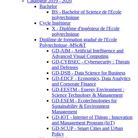
Catalogue 2019 - 2020
Bachelor
BS - Bachelor of Science de l'Ecole
polytechnique
Cycle Ingénieur
X - Diplôme d'ingénieur de l'Ecole
polytechnique
Diplôme de formation gradué de l'Ecole
Polytechnique -MSc&T
GD-AIM - Artificial Intelligence and
Advanced Visual Computing
GD-CYBSEC - Cybersecurity : Threats
and Defenses
GD-DSB - Data Science for Business
GD-EDCF - Economics, Data Analytics
and Corporate Finance
GD-EESTM - Energy Environment :
Science Technology & Management
GD-ESEM - Ecotechnologies for
Sustainability & Environment
Management
GD-IOT - Internet of Things : Innovation
and Management Program (IoT)
GD-SCUP - Smart Cities and Urban
Policy