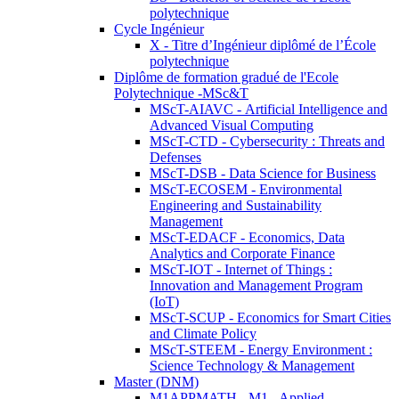
polytechnique
Cycle Ingénieur
X - Titre d’Ingénieur diplômé de l’École
polytechnique
Diplôme de formation gradué de l'Ecole
Polytechnique -MSc&T
MScT-AIAVC - Artificial Intelligence and
Advanced Visual Computing
MScT-CTD - Cybersecurity : Threats and
Defenses
MScT-DSB - Data Science for Business
MScT-ECOSEM - Environmental
Engineering and Sustainability
Management
MScT-EDACF - Economics, Data
Analytics and Corporate Finance
MScT-IOT - Internet of Things :
Innovation and Management Program
(IoT)
MScT-SCUP - Economics for Smart Cities
and Climate Policy
MScT-STEEM - Energy Environment :
Science Technology & Management
Master (DNM)
M1APPMATH - M1 - Applied