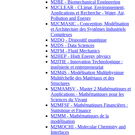
M2BE - Biomechanical Engineering
M2CLEAR - CLimat, Environnement,
Applications et Recherche - Water, Air,
Pollution and Energy
M2CMASIC - Conception, Modélisation
et Architecture des Systèmes Industriels
Complexes
M2DQ - Dispositif quantique
M2DS - Data Sciences
M2FM - Fluid Mechanics
M2HEP - High Energy physics
M2ITIE - Innovation Technologique :
ingénierie et entrepreneuriat
M2M4S - Modélisation Multiphysique
Multiéchelle des Matériaux et des
Structures
M2MAMSV - Master 2 Mathématiques et
Applications - Mathématiques pour les
Sciences du Vivant
M2MFSF - Mathématiques Financières :
Statistique et Finance
M2MM - Mathématiques de la
modélisation
M2MOCHI - Molecular Chemistry and
Interfaces