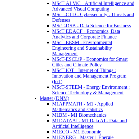
MScT-AI-ViC - Artificial Intelligence and
Advanced Visual Computing
MScT-CTD - Cybersecurity : Threats and
Defenses
MScT-DSB - Data Science for Business
MScT-EDACF - Economics, Data
Analytics and Corporate Finance
MScT-EESM - Environmental
Engineering and Sustainability
Management
MScT-ESCLiP - Economics for Smart
Cities and Climate Policy
MScT-IOT - Internet of Things :
Innovation and Management Program
(IoT)
MScT-STEEM - Energy Environment :
Science Technology & Management
Master (DNM)
M1APPMATH - M1 - Applied
Mathematics and statistics
M1BM - M1 Biomechanics
M1DATAAI - M1 Data AI - Data and
Artificial Intelligence
M1ECO - M1 Economie
M1ENERG - Master 1 Énergie