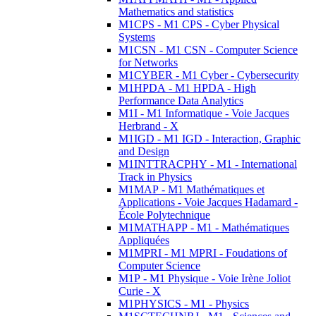
Mathematics and statistics
M1CPS - M1 CPS - Cyber Physical
Systems
M1CSN - M1 CSN - Computer Science
for Networks
M1CYBER - M1 Cyber - Cybersecurity
M1HPDA - M1 HPDA - High
Performance Data Analytics
M1I - M1 Informatique - Voie Jacques
Herbrand - X
M1IGD - M1 IGD - Interaction, Graphic
and Design
M1INTTRACPHY - M1 - International
Track in Physics
M1MAP - M1 Mathématiques et
Applications - Voie Jacques Hadamard -
École Polytechnique
M1MATHAPP - M1 - Mathématiques
Appliquées
M1MPRI - M1 MPRI - Foudations of
Computer Science
M1P - M1 Physique - Voie Irène Joliot
Curie - X
M1PHYSICS - M1 - Physics