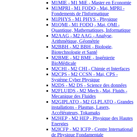
M1MIE - M1 MiE - Master en Economie
M1MPRI - M1 FODQ - Maj. MPRI -
Fondements de l'Informatique
M1PHYS - M1 PHYS - Physique
M1QMI - M1 FODQ - Maj. QMI -
Quantique, Mathematiques, Informatique
M2AAG - M2 AAG - Analyse,
Arithmétique, Géométrie
M2BBH - M2 BBH - Biologie,
Biotechnologie et Santé
M2BME - M2 BME - Ingénierie
BioMédicale
M2CHI - M2 CHI - Chimie et Interfaces
M2CPS - M2 CCSN - Maj. CPS -
Système Cyber Physique
M2DS - M2 DS - Science des données
M2FLUIDS - M2 Mech - Maj. Fluids -
Mecanique des Fluides
M2GIPLATO - M2 GI-PLATO - Grandes
installations - Plasmas, Lasers,
Accélérateurs, Tokamaks
M2HEP - M2 HEP - Physique des Hautes
Energies
M2ICFP - M2 ICFP - Centre International
de Physique Fondamentale