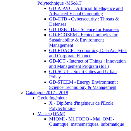
Polytechnique -MSc&T
GD-AIAVC - Artificial Intelligence and
Advanced Visual Computing
GD-CTD - Cybersecurity : Threats &
Defenses
GD-DSB - Data Science for Business
GD-ECOSEM - Ecotechnologies for
Sustainability & Environment
Management
GD-EDACF - Economics, Data Analytics
and Corporate Finance
GD-IOT - Internet of Things : Innovation
and Management Program (IoT)
GD-SCUP - Smart Cities and Urban
Policy
GD-STEEM - Energy Environment :
Science Technology & Management
Catalogue 2017 - 2018
Cycle Ingénieur
X - Diplôme d'ingénieur de l'Ecole
Polytechnique
Master (DNM)
M1QMI - M1 FODQ - Maj. QMI -
Quantique, mathematiques, informatique