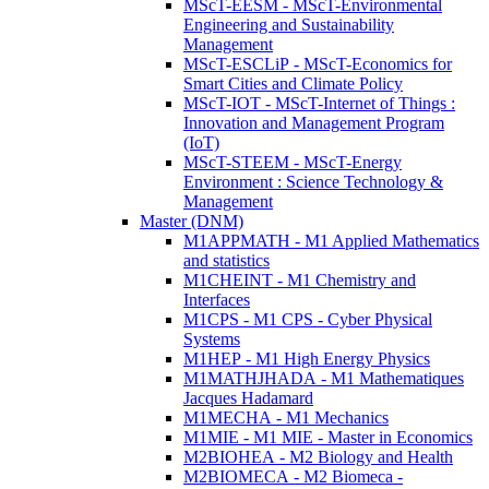
MScT-EESM - MScT-Environmental
Engineering and Sustainability
Management
MScT-ESCLiP - MScT-Economics for
Smart Cities and Climate Policy
MScT-IOT - MScT-Internet of Things :
Innovation and Management Program
(IoT)
MScT-STEEM - MScT-Energy
Environment : Science Technology &
Management
Master (DNM)
M1APPMATH - M1 Applied Mathematics
and statistics
M1CHEINT - M1 Chemistry and
Interfaces
M1CPS - M1 CPS - Cyber Physical
Systems
M1HEP - M1 High Energy Physics
M1MATHJHADA - M1 Mathematiques
Jacques Hadamard
M1MECHA - M1 Mechanics
M1MIE - M1 MIE - Master in Economics
M2BIOHEA - M2 Biology and Health
M2BIOMECA - M2 Biomeca -