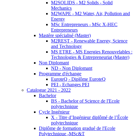
M2SOLIDS - M2 Solids - Solid
Mechanics
M2WAPE - M2 Water, Air, Pollution and
Energy
MSc Entrepreneurs - MSc X-HEC
Entrepreneurs
Mastère spécialisé (Master)
M2REST - Renewable Energy, Science
and Technology
MS ETRE - MS Energies Renouvelables :
Technologies & Entrepreneuriat (Master)
Non Diplomant
ND - Non Diplomant
Programme d'échange
EuroteQ - Diplôme EuroteQ
PEI - Echanges PEI
Catalogue 2021 - 2022
Bachelor
BS - Bachelor of Science de l'Ecole
polytechnique
Cycle Ingénieur
X - Titre d’Ingénieur diplômé de l’École
polytechnique
Diplôme de formation gradué de l'Ecole
Polytechnique -MSc&T