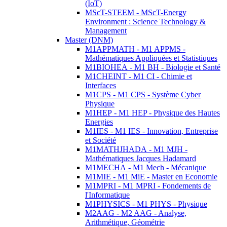
(IoT)
MScT-STEEM - MScT-Energy
Environment : Science Technology &
Management
Master (DNM)
M1APPMATH - M1 APPMS -
Mathématiques Appliquées et Statistiques
M1BIOHEA - M1 BH - Biologie et Santé
M1CHEINT - M1 CI - Chimie et
Interfaces
M1CPS - M1 CPS - Système Cyber
Physique
M1HEP - M1 HEP - Physique des Hautes
Energies
M1IES - M1 IES - Innovation, Entreprise
et Société
M1MATHJHADA - M1 MJH -
Mathématiques Jacques Hadamard
M1MECHA - M1 Mech - Mécanique
M1MIE - M1 MiE - Master en Economie
M1MPRI - M1 MPRI - Fondements de
l'Informatique
M1PHYSICS - M1 PHYS - Physique
M2AAG - M2 AAG - Analyse,
Arithmétique, Géométrie