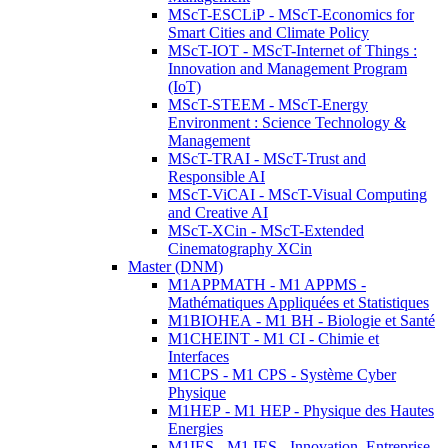
MScT-ESCLiP - MScT-Economics for
Smart Cities and Climate Policy
MScT-IOT - MScT-Internet of Things :
Innovation and Management Program
(IoT)
MScT-STEEM - MScT-Energy
Environment : Science Technology &
Management
MScT-TRAI - MScT-Trust and
Responsible AI
MScT-ViCAI - MScT-Visual Computing
and Creative AI
MScT-XCin - MScT-Extended
Cinematography XCin
Master (DNM)
M1APPMATH - M1 APPMS -
Mathématiques Appliquées et Statistiques
M1BIOHEA - M1 BH - Biologie et Santé
M1CHEINT - M1 CI - Chimie et
Interfaces
M1CPS - M1 CPS - Système Cyber
Physique
M1HEP - M1 HEP - Physique des Hautes
Energies
M1IES - M1 IES - Innovation, Entreprise