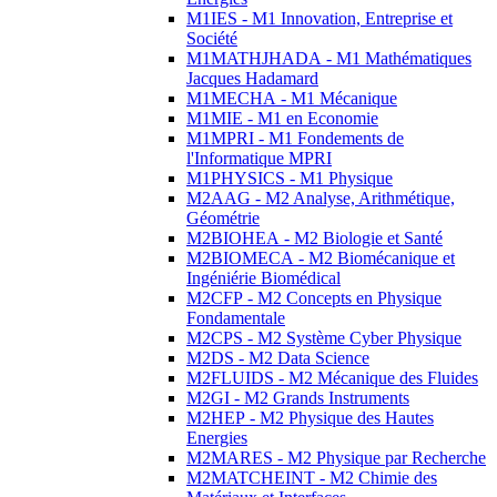
M1IES - M1 Innovation, Entreprise et
Société
M1MATHJHADA - M1 Mathématiques
Jacques Hadamard
M1MECHA - M1 Mécanique
M1MIE - M1 en Economie
M1MPRI - M1 Fondements de
l'Informatique MPRI
M1PHYSICS - M1 Physique
M2AAG - M2 Analyse, Arithmétique,
Géométrie
M2BIOHEA - M2 Biologie et Santé
M2BIOMECA - M2 Biomécanique et
Ingéniérie Biomédical
M2CFP - M2 Concepts en Physique
Fondamentale
M2CPS - M2 Système Cyber Physique
M2DS - M2 Data Science
M2FLUIDS - M2 Mécanique des Fluides
M2GI - M2 Grands Instruments
M2HEP - M2 Physique des Hautes
Energies
M2MARES - M2 Physique par Recherche
M2MATCHEINT - M2 Chimie des