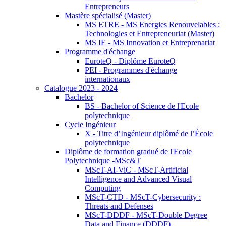
Entrepreneurs
Mastère spécialisé (Master)
MS ETRE - MS Energies Renouvelables :
Technologies et Entrepreneuriat (Master)
MS IE - MS Innovation et Entreprenariat
Programme d'échange
EuroteQ - Diplôme EuroteQ
PEI - Programmes d'échange
internationaux
Catalogue 2023 - 2024
Bachelor
BS - Bachelor of Science de l'Ecole
polytechnique
Cycle Ingénieur
X - Titre d’Ingénieur diplômé de l’École
polytechnique
Diplôme de formation gradué de l'Ecole
Polytechnique -MSc&T
MScT-AI-ViC - MScT-Artificial
Intelligence and Advanced Visual
Computing
MScT-CTD - MScT-Cybersecurity :
Threats and Defenses
MScT-DDDF - MScT-Double Degree
Data and Finance (DDDF)