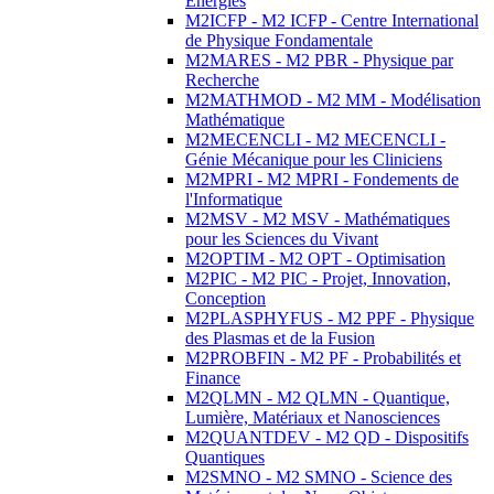
Energies
M2ICFP - M2 ICFP - Centre International
de Physique Fondamentale
M2MARES - M2 PBR - Physique par
Recherche
M2MATHMOD - M2 MM - Modélisation
Mathématique
M2MECENCLI - M2 MECENCLI -
Génie Mécanique pour les Cliniciens
M2MPRI - M2 MPRI - Fondements de
l'Informatique
M2MSV - M2 MSV - Mathématiques
pour les Sciences du Vivant
M2OPTIM - M2 OPT - Optimisation
M2PIC - M2 PIC - Projet, Innovation,
Conception
M2PLASPHYFUS - M2 PPF - Physique
des Plasmas et de la Fusion
M2PROBFIN - M2 PF - Probabilités et
Finance
M2QLMN - M2 QLMN - Quantique,
Lumière, Matériaux et Nanosciences
M2QUANTDEV - M2 QD - Dispositifs
Quantiques
M2SMNO - M2 SMNO - Science des