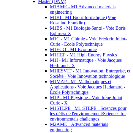
Master (DNM)
M1AME - M1 Advanced materials
engineering
M1BI - M1 Bio-informatique (Voie
Rosalind Franklin)
M1BS - M1 Biologie-Santé - Voie Boris
Ephrussi-X
M1C - M1 Chimie - Voie Fréderic Joliot-
Curie - Ecole Polytechnique
M1ECO - M1 Economie
M1HEP - M1 High Energy Physics
M1I - M1 Informatique - Voie Jacques
Herbrand - X
M1IESVIT - M1 Innovation, Entreprise, et
Société - Voie Innovation technologique
M1MAP - M1 Mathématiques et
Applications - Voie Jacques Hadamard -
École Polytechnique
M1P - M1 Physique - Voie Irène Joliot
Curie - X
M1STEPE - M1 STEPE - Sciences pour
les défis de l'environnement/Sciences for
environmentals challenges
M2AME - Advanced materials
engineering