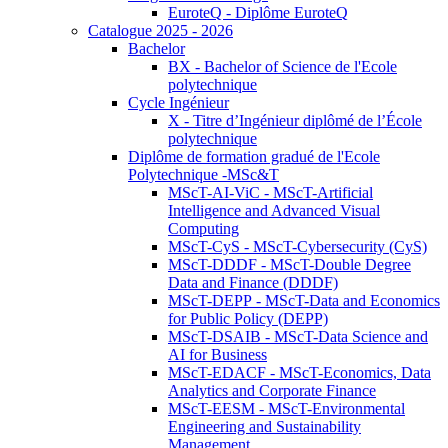
EuroteQ - Diplôme EuroteQ
Catalogue 2025 - 2026
Bachelor
BX - Bachelor of Science de l'Ecole
polytechnique
Cycle Ingénieur
X - Titre d’Ingénieur diplômé de l’École
polytechnique
Diplôme de formation gradué de l'Ecole
Polytechnique -MSc&T
MScT-AI-ViC - MScT-Artificial
Intelligence and Advanced Visual
Computing
MScT-CyS - MScT-Cybersecurity (CyS)
MScT-DDDF - MScT-Double Degree
Data and Finance (DDDF)
MScT-DEPP - MScT-Data and Economics
for Public Policy (DEPP)
MScT-DSAIB - MScT-Data Science and
AI for Business
MScT-EDACF - MScT-Economics, Data
Analytics and Corporate Finance
MScT-EESM - MScT-Environmental
Engineering and Sustainability
Management