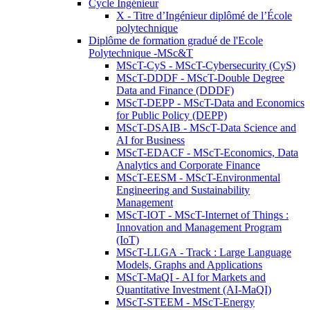
Cycle Ingénieur
X - Titre d’Ingénieur diplômé de l’École
polytechnique
Diplôme de formation gradué de l'Ecole
Polytechnique -MSc&T
MScT-CyS - MScT-Cybersecurity (CyS)
MScT-DDDF - MScT-Double Degree
Data and Finance (DDDF)
MScT-DEPP - MScT-Data and Economics
for Public Policy (DEPP)
MScT-DSAIB - MScT-Data Science and
AI for Business
MScT-EDACF - MScT-Economics, Data
Analytics and Corporate Finance
MScT-EESM - MScT-Environmental
Engineering and Sustainability
Management
MScT-IOT - MScT-Internet of Things :
Innovation and Management Program
(IoT)
MScT-LLGA - Track : Large Language
Models, Graphs and Applications
MScT-MaQI - AI for Markets and
Quantitative Investment (AI-MaQI)
MScT-STEEM - MScT-Energy