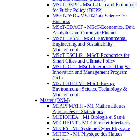
MScT-DEPP - MScT-Data and Economics
for Public Policy (DEPP)
MScT-DSB - MScT-Data Science for
Business
MScT-EDACF - MScT-Economics, Data
Analytics and Corporate Finance
MScT-EESM - MScT-Environmental
Engineering and Sustainability
Management
MScT-ESCLiP - MScT-Economics for
Smart Cities and Climate Policy
MScT-IOT - MScT-Internet of Things :
Innovation and Management Program
(IoT)
MScT-STEEM - MScT-Energy
Environment : Science Technology &
Management
Master (DNM)
M1APPMATH - M1 Mathématiques
Appliquées et Statistiques
M1BIOHEA - M1 Biologie et Santé
M1CHEINT - M1 Chimie et Interfaces
M1CPS - M1 Système Cyber Physique
M1HEP - M1 Physique des Hautes
Energies