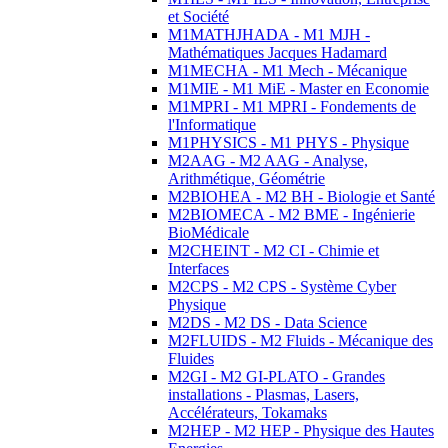
et Société
M1MATHJHADA - M1 MJH -
Mathématiques Jacques Hadamard
M1MECHA - M1 Mech - Mécanique
M1MIE - M1 MiE - Master en Economie
M1MPRI - M1 MPRI - Fondements de
l'Informatique
M1PHYSICS - M1 PHYS - Physique
M2AAG - M2 AAG - Analyse,
Arithmétique, Géométrie
M2BIOHEA - M2 BH - Biologie et Santé
M2BIOMECA - M2 BME - Ingénierie
BioMédicale
M2CHEINT - M2 CI - Chimie et
Interfaces
M2CPS - M2 CPS - Système Cyber
Physique
M2DS - M2 DS - Data Science
M2FLUIDS - M2 Fluids - Mécanique des
Fluides
M2GI - M2 GI-PLATO - Grandes
installations - Plasmas, Lasers,
Accélérateurs, Tokamaks
M2HEP - M2 HEP - Physique des Hautes