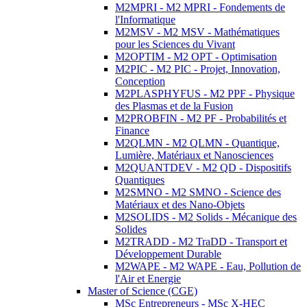
M2MPRI - M2 MPRI - Fondements de
l'Informatique
M2MSV - M2 MSV - Mathématiques
pour les Sciences du Vivant
M2OPTIM - M2 OPT - Optimisation
M2PIC - M2 PIC - Projet, Innovation,
Conception
M2PLASPHYFUS - M2 PPF - Physique
des Plasmas et de la Fusion
M2PROBFIN - M2 PF - Probabilités et
Finance
M2QLMN - M2 QLMN - Quantique,
Lumière, Matériaux et Nanosciences
M2QUANTDEV - M2 QD - Dispositifs
Quantiques
M2SMNO - M2 SMNO - Science des
Matériaux et des Nano-Objets
M2SOLIDS - M2 Solids - Mécanique des
Solides
M2TRADD - M2 TraDD - Transport et
Développement Durable
M2WAPE - M2 WAPE - Eau, Pollution de
l'Air et Energie
Master of Science (CGE)
MSc Entrepreneurs - MSc X-HEC