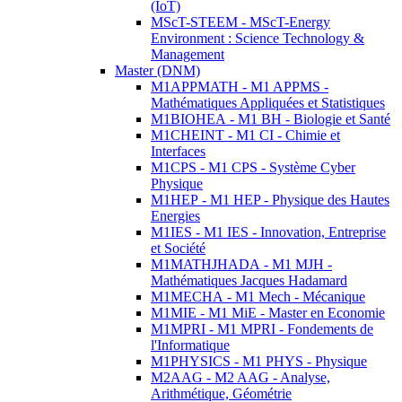
(IoT)
MScT-STEEM - MScT-Energy
Environment : Science Technology &
Management
Master (DNM)
M1APPMATH - M1 APPMS -
Mathématiques Appliquées et Statistiques
M1BIOHEA - M1 BH - Biologie et Santé
M1CHEINT - M1 CI - Chimie et
Interfaces
M1CPS - M1 CPS - Système Cyber
Physique
M1HEP - M1 HEP - Physique des Hautes
Energies
M1IES - M1 IES - Innovation, Entreprise
et Société
M1MATHJHADA - M1 MJH -
Mathématiques Jacques Hadamard
M1MECHA - M1 Mech - Mécanique
M1MIE - M1 MiE - Master en Economie
M1MPRI - M1 MPRI - Fondements de
l'Informatique
M1PHYSICS - M1 PHYS - Physique
M2AAG - M2 AAG - Analyse,
Arithmétique, Géométrie