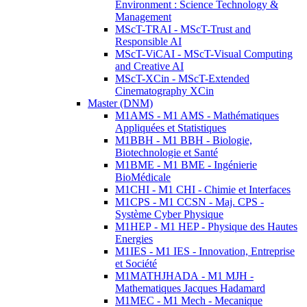
Environment : Science Technology &
Management
MScT-TRAI - MScT-Trust and
Responsible AI
MScT-ViCAI - MScT-Visual Computing
and Creative AI
MScT-XCin - MScT-Extended
Cinematography XCin
Master (DNM)
M1AMS - M1 AMS - Mathématiques
Appliquées et Statistiques
M1BBH - M1 BBH - Biologie,
Biotechnologie et Santé
M1BME - M1 BME - Ingénierie
BioMédicale
M1CHI - M1 CHI - Chimie et Interfaces
M1CPS - M1 CCSN - Maj. CPS -
Système Cyber Physique
M1HEP - M1 HEP - Physique des Hautes
Energies
M1IES - M1 IES - Innovation, Entreprise
et Société
M1MATHJHADA - M1 MJH -
Mathematiques Jacques Hadamard
M1MEC - M1 Mech - Mecanique