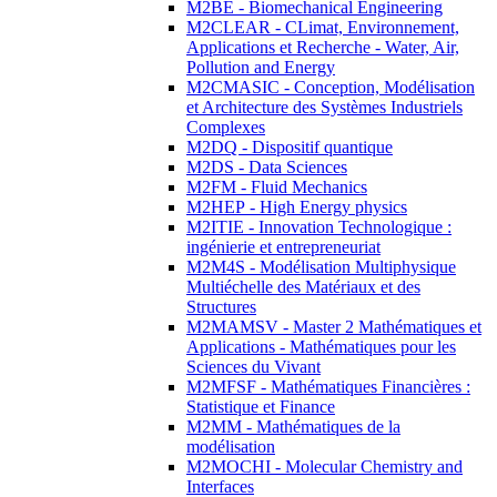
M2BE - Biomechanical Engineering
M2CLEAR - CLimat, Environnement,
Applications et Recherche - Water, Air,
Pollution and Energy
M2CMASIC - Conception, Modélisation
et Architecture des Systèmes Industriels
Complexes
M2DQ - Dispositif quantique
M2DS - Data Sciences
M2FM - Fluid Mechanics
M2HEP - High Energy physics
M2ITIE - Innovation Technologique :
ingénierie et entrepreneuriat
M2M4S - Modélisation Multiphysique
Multiéchelle des Matériaux et des
Structures
M2MAMSV - Master 2 Mathématiques et
Applications - Mathématiques pour les
Sciences du Vivant
M2MFSF - Mathématiques Financières :
Statistique et Finance
M2MM - Mathématiques de la
modélisation
M2MOCHI - Molecular Chemistry and
Interfaces