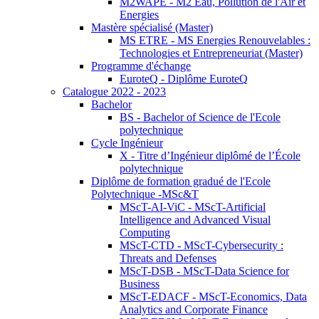
M2WAPE - M2 Eau, Pollution de l'Air et
Energies
Mastère spécialisé (Master)
MS ETRE - MS Energies Renouvelables :
Technologies et Entrepreneuriat (Master)
Programme d'échange
EuroteQ - Diplôme EuroteQ
Catalogue 2022 - 2023
Bachelor
BS - Bachelor of Science de l'Ecole
polytechnique
Cycle Ingénieur
X - Titre d’Ingénieur diplômé de l’École
polytechnique
Diplôme de formation gradué de l'Ecole
Polytechnique -MSc&T
MScT-AI-ViC - MScT-Artificial
Intelligence and Advanced Visual
Computing
MScT-CTD - MScT-Cybersecurity :
Threats and Defenses
MScT-DSB - MScT-Data Science for
Business
MScT-EDACF - MScT-Economics, Data
Analytics and Corporate Finance