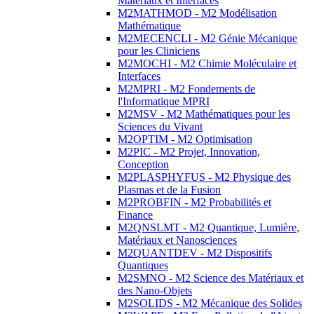
Matériaux et Interfaces
M2MATHMOD - M2 Modélisation
Mathématique
M2MECENCLI - M2 Génie Mécanique
pour les Cliniciens
M2MOCHI - M2 Chimie Moléculaire et
Interfaces
M2MPRI - M2 Fondements de
l'Informatique MPRI
M2MSV - M2 Mathématiques pour les
Sciences du Vivant
M2OPTIM - M2 Optimisation
M2PIC - M2 Projet, Innovation,
Conception
M2PLASPHYFUS - M2 Physique des
Plasmas et de la Fusion
M2PROBFIN - M2 Probabilités et
Finance
M2QNSLMT - M2 Quantique, Lumière,
Matériaux et Nanosciences
M2QUANTDEV - M2 Dispositifs
Quantiques
M2SMNO - M2 Science des Matériaux et
des Nano-Objets
M2SOLIDS - M2 Mécanique des Solides