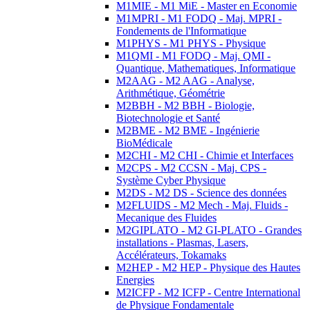
M1MIE - M1 MiE - Master en Economie
M1MPRI - M1 FODQ - Maj. MPRI -
Fondements de l'Informatique
M1PHYS - M1 PHYS - Physique
M1QMI - M1 FODQ - Maj. QMI -
Quantique, Mathematiques, Informatique
M2AAG - M2 AAG - Analyse,
Arithmétique, Géométrie
M2BBH - M2 BBH - Biologie,
Biotechnologie et Santé
M2BME - M2 BME - Ingénierie
BioMédicale
M2CHI - M2 CHI - Chimie et Interfaces
M2CPS - M2 CCSN - Maj. CPS -
Système Cyber Physique
M2DS - M2 DS - Science des données
M2FLUIDS - M2 Mech - Maj. Fluids -
Mecanique des Fluides
M2GIPLATO - M2 GI-PLATO - Grandes
installations - Plasmas, Lasers,
Accélérateurs, Tokamaks
M2HEP - M2 HEP - Physique des Hautes
Energies
M2ICFP - M2 ICFP - Centre International
de Physique Fondamentale