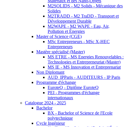
Matériaux et des Nano-Objets
M2SOLIDS - M2 Solids - Mécanique des
Solides
M2TRADD - M2 TraDD - Transport et
Développement Durable
M2WAPE - M2 WAPE - Eau, Air,
Pollution et Énergies
Master of Science (CGE)
MSc Entrepreneurs - MSc X-HEC
Entrepreneurs
Mastère spécialisé (Master)
MS ETRE - MS Energies Renouvelables :
Technologies et Entrepreneuriat (Master)
MS IE - MS Innovation et Entreprenariat
Non Diplomant
AUD_IPParis - AUDITEURS - IP Paris
Programme d'échange
EuroteQ - Diplôme EuroteQ
PEI - Programmes d'échange
internationaux
Catalogue 2024 - 2025
Bachelor
BX - Bachelor of Science de l'Ecole
polytechnique
Cycle Ingénieur