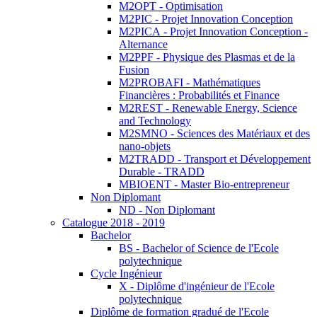
M2OPT - Optimisation
M2PIC - Projet Innovation Conception
M2PICA - Projet Innovation Conception -
Alternance
M2PPF - Physique des Plasmas et de la
Fusion
M2PROBAFI - Mathématiques
Financières : Probabilités et Finance
M2REST - Renewable Energy, Science
and Technology
M2SMNO - Sciences des Matériaux et des
nano-objets
M2TRADD - Transport et Développement
Durable - TRADD
MBIOENT - Master Bio-entrepreneur
Non Diplomant
ND - Non Diplomant
Catalogue 2018 - 2019
Bachelor
BS - Bachelor of Science de l'Ecole
polytechnique
Cycle Ingénieur
X - Diplôme d'ingénieur de l'Ecole
polytechnique
Diplôme de formation gradué de l'Ecole