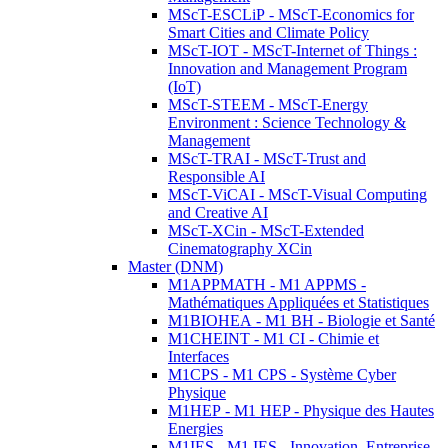
MScT-ESCLiP - MScT-Economics for
Smart Cities and Climate Policy
MScT-IOT - MScT-Internet of Things :
Innovation and Management Program
(IoT)
MScT-STEEM - MScT-Energy
Environment : Science Technology &
Management
MScT-TRAI - MScT-Trust and
Responsible AI
MScT-ViCAI - MScT-Visual Computing
and Creative AI
MScT-XCin - MScT-Extended
Cinematography XCin
Master (DNM)
M1APPMATH - M1 APPMS -
Mathématiques Appliquées et Statistiques
M1BIOHEA - M1 BH - Biologie et Santé
M1CHEINT - M1 CI - Chimie et
Interfaces
M1CPS - M1 CPS - Système Cyber
Physique
M1HEP - M1 HEP - Physique des Hautes
Energies
M1IES - M1 IES - Innovation, Entreprise