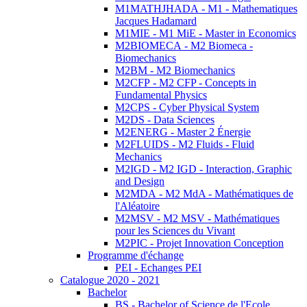
M1MATHJHADA - M1 - Mathematiques
Jacques Hadamard
M1MIE - M1 MiE - Master in Economics
M2BIOMECA - M2 Biomeca -
Biomechanics
M2BM - M2 Biomechanics
M2CFP - M2 CFP - Concepts in
Fundamental Physics
M2CPS - Cyber Physical System
M2DS - Data Sciences
M2ENERG - Master 2 Énergie
M2FLUIDS - M2 Fluids - Fluid
Mechanics
M2IGD - M2 IGD - Interaction, Graphic
and Design
M2MDA - M2 MdA - Mathématiques de
l'Aléatoire
M2MSV - M2 MSV - Mathématiques
pour les Sciences du Vivant
M2PIC - Projet Innovation Conception
Programme d'échange
PEI - Echanges PEI
Catalogue 2020 - 2021
Bachelor
BS - Bachelor of Science de l'Ecole