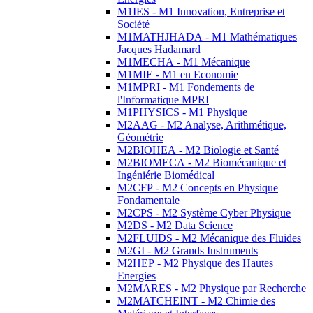
M1IES - M1 Innovation, Entreprise et
Société
M1MATHJHADA - M1 Mathématiques
Jacques Hadamard
M1MECHA - M1 Mécanique
M1MIE - M1 en Economie
M1MPRI - M1 Fondements de
l'Informatique MPRI
M1PHYSICS - M1 Physique
M2AAG - M2 Analyse, Arithmétique,
Géométrie
M2BIOHEA - M2 Biologie et Santé
M2BIOMECA - M2 Biomécanique et
Ingéniérie Biomédical
M2CFP - M2 Concepts en Physique
Fondamentale
M2CPS - M2 Système Cyber Physique
M2DS - M2 Data Science
M2FLUIDS - M2 Mécanique des Fluides
M2GI - M2 Grands Instruments
M2HEP - M2 Physique des Hautes
Energies
M2MARES - M2 Physique par Recherche
M2MATCHEINT - M2 Chimie des