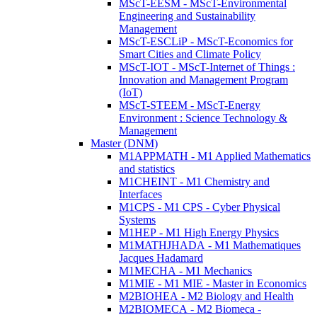
MScT-EESM - MScT-Environmental
Engineering and Sustainability
Management
MScT-ESCLiP - MScT-Economics for
Smart Cities and Climate Policy
MScT-IOT - MScT-Internet of Things :
Innovation and Management Program
(IoT)
MScT-STEEM - MScT-Energy
Environment : Science Technology &
Management
Master (DNM)
M1APPMATH - M1 Applied Mathematics
and statistics
M1CHEINT - M1 Chemistry and
Interfaces
M1CPS - M1 CPS - Cyber Physical
Systems
M1HEP - M1 High Energy Physics
M1MATHJHADA - M1 Mathematiques
Jacques Hadamard
M1MECHA - M1 Mechanics
M1MIE - M1 MIE - Master in Economics
M2BIOHEA - M2 Biology and Health
M2BIOMECA - M2 Biomeca -