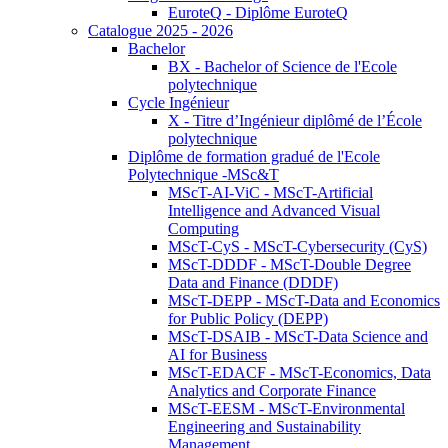
EuroteQ - Diplôme EuroteQ
Catalogue 2025 - 2026
Bachelor
BX - Bachelor of Science de l'Ecole
polytechnique
Cycle Ingénieur
X - Titre d’Ingénieur diplômé de l’École
polytechnique
Diplôme de formation gradué de l'Ecole
Polytechnique -MSc&T
MScT-AI-ViC - MScT-Artificial
Intelligence and Advanced Visual
Computing
MScT-CyS - MScT-Cybersecurity (CyS)
MScT-DDDF - MScT-Double Degree
Data and Finance (DDDF)
MScT-DEPP - MScT-Data and Economics
for Public Policy (DEPP)
MScT-DSAIB - MScT-Data Science and
AI for Business
MScT-EDACF - MScT-Economics, Data
Analytics and Corporate Finance
MScT-EESM - MScT-Environmental
Engineering and Sustainability
Management