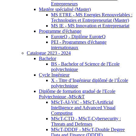
Entrepreneurs
Mastère spécialisé (Master)
MS ETRE - MS Energies Renouvelables :
Technologies et Entrepreneuriat (Master)
MS IE - MS Innovation et Entreprenariat
Programme d'échange
EuroteQ - Diplôme EuroteQ
PEI - Programmes d'échange
internationaux
Catalogue 2023 - 2024
Bachelor
BS - Bachelor of Science de l'Ecole
polytechnique
Cycle Ingénieur
X - Titre d’Ingénieur diplômé de l’École
polytechnique
Diplôme de formation gradué de l'Ecole
Polytechnique -MSc&T
MScT-AI-ViC - MScT-Artificial
Intelligence and Advanced Visual
Computing
MScT-CTD - MScT-Cybersecurity :
Threats and Defenses
MScT-DDDF - MScT-Double Degree
Data and Finance (DDDF)