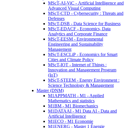
MScT-AI-ViC - Artificial Intelligence and
Advanced Visual Computing
MScT-CTD - Cybersecurity : Threats and
Defenses
MScT-DSB - Data Science for Business
MScT-EDACF - Economics, Data
Analytics and Corporate Finance
MScT-EESM - Environmental
Engineering and Sustainability
Management
MScT-ESCLiP - Economics for Smart
Cities and Climate Policy
MScT-IOT - Internet of Things :
Innovation and Management Program
(IoT)
MScT-STEEM - Energy Environment :
Science Technology & Management
Master (DNM)
M1APPMATH - M1 - Applied
Mathematics and statistics
M1BM - M1 Biomechanics
M1DATAAI - M1 Data AI - Data and
Artificial Intelligence
M1ECO - M1 Economie
M1ENERG - Master 1 Énergie