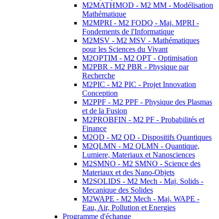
M2MATHMOD - M2 MM - Modélisation
Mathématique
M2MPRI - M2 FODQ - Maj. MPRI -
Fondements de l'Informatique
M2MSV - M2 MSV - Mathématiques
pour les Sciences du Vivant
M2OPTIM - M2 OPT - Optimisation
M2PBR - M2 PBR - Physique par
Recherche
M2PIC - M2 PIC - Projet Innovation
Conception
M2PPF - M2 PPF - Physique des Plasmas
et de la Fusion
M2PROBFIN - M2 PF - Probabilités et
Finance
M2QD - M2 QD - Dispositifs Quantiques
M2QLMN - M2 QLMN - Quantique,
Lumiere, Materiaux et Nanosciences
M2SMNO - M2 SMNO - Science des
Materiaux et des Nano-Objets
M2SOLIDS - M2 Mech - Maj. Solids -
Mecanique des Solides
M2WAPE - M2 Mech - Maj. WAPE -
Eau, Air, Pollution et Energies
Programme d'échange