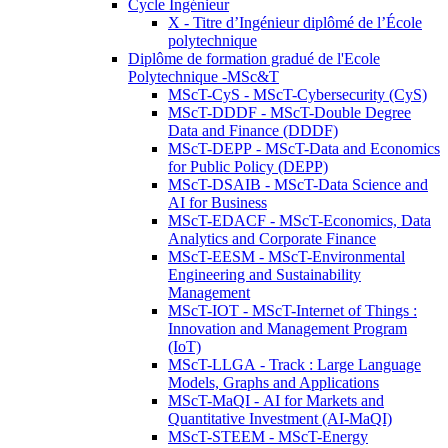
Cycle Ingénieur
X - Titre d’Ingénieur diplômé de l’École
polytechnique
Diplôme de formation gradué de l'Ecole
Polytechnique -MSc&T
MScT-CyS - MScT-Cybersecurity (CyS)
MScT-DDDF - MScT-Double Degree
Data and Finance (DDDF)
MScT-DEPP - MScT-Data and Economics
for Public Policy (DEPP)
MScT-DSAIB - MScT-Data Science and
AI for Business
MScT-EDACF - MScT-Economics, Data
Analytics and Corporate Finance
MScT-EESM - MScT-Environmental
Engineering and Sustainability
Management
MScT-IOT - MScT-Internet of Things :
Innovation and Management Program
(IoT)
MScT-LLGA - Track : Large Language
Models, Graphs and Applications
MScT-MaQI - AI for Markets and
Quantitative Investment (AI-MaQI)
MScT-STEEM - MScT-Energy