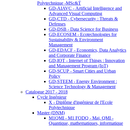
Polytechnique -MSc&T
GD-AIAVC - Artificial Intelligence and
Advanced Visual Computing
GD-CTD - Cybersecurity : Threats &
Defenses
GD-DSB - Data Science for Business
GD-ECOSEM - Ecotechnologies for
Sustainability & Environment
Management
GD-EDACF - Economics, Data Analytics
and Corporate Finance
GD-IOT - Internet of Things : Innovation
and Management Program (IoT)
GD-SCUP - Smart Cities and Urban
Policy
GD-STEEM - Energy Environment :
Science Technology & Management
Catalogue 2017 - 2018
Cycle Ingénieur
X - Diplôme d'ingénieur de l'Ecole
Polytechnique
Master (DNM)
M1QMI - M1 FODQ - Maj. QMI -
Quantique, mathematiques, informatique