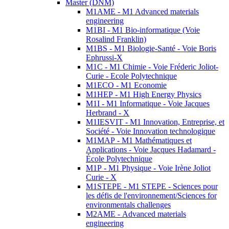
Master (DNM)
M1AME - M1 Advanced materials
engineering
M1BI - M1 Bio-informatique (Voie
Rosalind Franklin)
M1BS - M1 Biologie-Santé - Voie Boris
Ephrussi-X
M1C - M1 Chimie - Voie Fréderic Joliot-
Curie - Ecole Polytechnique
M1ECO - M1 Economie
M1HEP - M1 High Energy Physics
M1I - M1 Informatique - Voie Jacques
Herbrand - X
M1IESVIT - M1 Innovation, Entreprise, et
Société - Voie Innovation technologique
M1MAP - M1 Mathématiques et
Applications - Voie Jacques Hadamard -
École Polytechnique
M1P - M1 Physique - Voie Irène Joliot
Curie - X
M1STEPE - M1 STEPE - Sciences pour
les défis de l'environnement/Sciences for
environmentals challenges
M2AME - Advanced materials
engineering