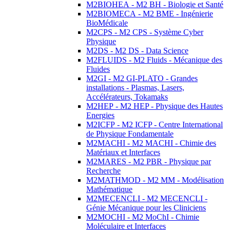
M2BIOHEA - M2 BH - Biologie et Santé
M2BIOMECA - M2 BME - Ingénierie
BioMédicale
M2CPS - M2 CPS - Système Cyber
Physique
M2DS - M2 DS - Data Science
M2FLUIDS - M2 Fluids - Mécanique des
Fluides
M2GI - M2 GI-PLATO - Grandes
installations - Plasmas, Lasers,
Accélérateurs, Tokamaks
M2HEP - M2 HEP - Physique des Hautes
Energies
M2ICFP - M2 ICFP - Centre International
de Physique Fondamentale
M2MACHI - M2 MACHI - Chimie des
Matériaux et Interfaces
M2MARES - M2 PBR - Physique par
Recherche
M2MATHMOD - M2 MM - Modélisation
Mathématique
M2MECENCLI - M2 MECENCLI -
Génie Mécanique pour les Cliniciens
M2MOCHI - M2 MoChI - Chimie
Moléculaire et Interfaces