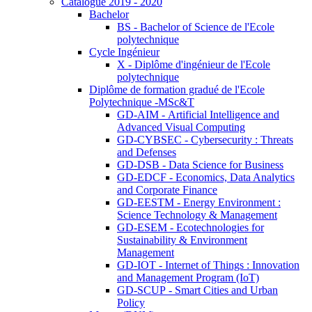
Catalogue 2019 - 2020
Bachelor
BS - Bachelor of Science de l'Ecole
polytechnique
Cycle Ingénieur
X - Diplôme d'ingénieur de l'Ecole
polytechnique
Diplôme de formation gradué de l'Ecole
Polytechnique -MSc&T
GD-AIM - Artificial Intelligence and
Advanced Visual Computing
GD-CYBSEC - Cybersecurity : Threats
and Defenses
GD-DSB - Data Science for Business
GD-EDCF - Economics, Data Analytics
and Corporate Finance
GD-EESTM - Energy Environment :
Science Technology & Management
GD-ESEM - Ecotechnologies for
Sustainability & Environment
Management
GD-IOT - Internet of Things : Innovation
and Management Program (IoT)
GD-SCUP - Smart Cities and Urban
Policy