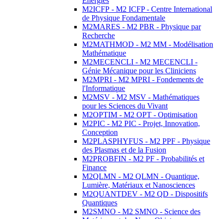
Energies
M2ICFP - M2 ICFP - Centre International
de Physique Fondamentale
M2MARES - M2 PBR - Physique par
Recherche
M2MATHMOD - M2 MM - Modélisation
Mathématique
M2MECENCLI - M2 MECENCLI -
Génie Mécanique pour les Cliniciens
M2MPRI - M2 MPRI - Fondements de
l'Informatique
M2MSV - M2 MSV - Mathématiques
pour les Sciences du Vivant
M2OPTIM - M2 OPT - Optimisation
M2PIC - M2 PIC - Projet, Innovation,
Conception
M2PLASPHYFUS - M2 PPF - Physique
des Plasmas et de la Fusion
M2PROBFIN - M2 PF - Probabilités et
Finance
M2QLMN - M2 QLMN - Quantique,
Lumière, Matériaux et Nanosciences
M2QUANTDEV - M2 QD - Dispositifs
Quantiques
M2SMNO - M2 SMNO - Science des