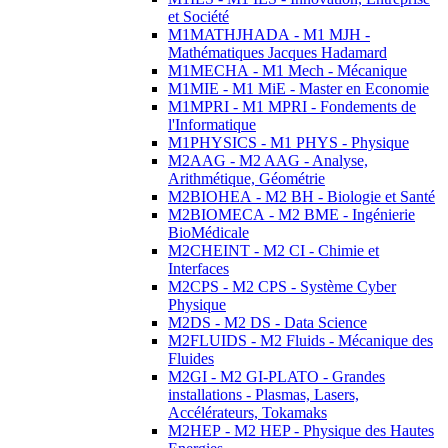
et Société
M1MATHJHADA - M1 MJH -
Mathématiques Jacques Hadamard
M1MECHA - M1 Mech - Mécanique
M1MIE - M1 MiE - Master en Economie
M1MPRI - M1 MPRI - Fondements de
l'Informatique
M1PHYSICS - M1 PHYS - Physique
M2AAG - M2 AAG - Analyse,
Arithmétique, Géométrie
M2BIOHEA - M2 BH - Biologie et Santé
M2BIOMECA - M2 BME - Ingénierie
BioMédicale
M2CHEINT - M2 CI - Chimie et
Interfaces
M2CPS - M2 CPS - Système Cyber
Physique
M2DS - M2 DS - Data Science
M2FLUIDS - M2 Fluids - Mécanique des
Fluides
M2GI - M2 GI-PLATO - Grandes
installations - Plasmas, Lasers,
Accélérateurs, Tokamaks
M2HEP - M2 HEP - Physique des Hautes