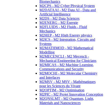
Biomechanics
M2CPS - M2 Cyber Physical System
M2DATAAI - M2 Data AI - Data and
Artificial Intelligence
M2DS - M2 Data Sciences
M2ENERG - M2 Énergie
M2FLUIDS - M2 Fluids - Fluid
Mechanics
M2HEP - M2 High Energy physics
M2ICS - M2 Integration, Circuits and
Systems
M2MATHMOD - M2 Mathematical
Modelling
M2MECENCLI - M2 Mecencli -
Mechanical Engineering for Clinicians
M2MICAS - M2 Machine Learning,
Communications and Security
M2MOCHI - M2 Molecular Chemistry
and Interfaces
M2MSV - M2 MSV - Mathématiques
pour les Sciences du Vivant
M2OPTIM - M2 Optimisation
M2PIC - M2 Projet Innovation Conception
M2QNSLMT - M2 Quantum, Light,
Materials and Nanosciences