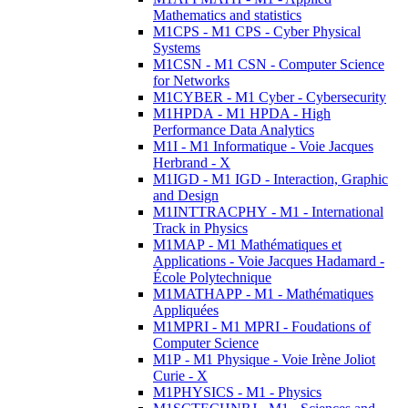
Mathematics and statistics
M1CPS - M1 CPS - Cyber Physical
Systems
M1CSN - M1 CSN - Computer Science
for Networks
M1CYBER - M1 Cyber - Cybersecurity
M1HPDA - M1 HPDA - High
Performance Data Analytics
M1I - M1 Informatique - Voie Jacques
Herbrand - X
M1IGD - M1 IGD - Interaction, Graphic
and Design
M1INTTRACPHY - M1 - International
Track in Physics
M1MAP - M1 Mathématiques et
Applications - Voie Jacques Hadamard -
École Polytechnique
M1MATHAPP - M1 - Mathématiques
Appliquées
M1MPRI - M1 MPRI - Foudations of
Computer Science
M1P - M1 Physique - Voie Irène Joliot
Curie - X
M1PHYSICS - M1 - Physics