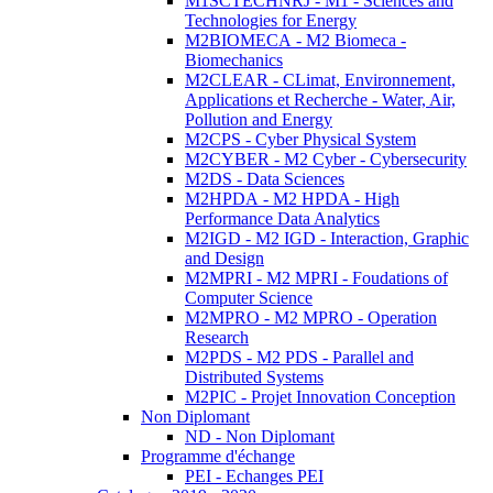
M1SCTECHNRJ - M1 - Sciences and
Technologies for Energy
M2BIOMECA - M2 Biomeca -
Biomechanics
M2CLEAR - CLimat, Environnement,
Applications et Recherche - Water, Air,
Pollution and Energy
M2CPS - Cyber Physical System
M2CYBER - M2 Cyber - Cybersecurity
M2DS - Data Sciences
M2HPDA - M2 HPDA - High
Performance Data Analytics
M2IGD - M2 IGD - Interaction, Graphic
and Design
M2MPRI - M2 MPRI - Foudations of
Computer Science
M2MPRO - M2 MPRO - Operation
Research
M2PDS - M2 PDS - Parallel and
Distributed Systems
M2PIC - Projet Innovation Conception
Non Diplomant
ND - Non Diplomant
Programme d'échange
PEI - Echanges PEI