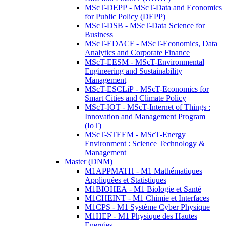
MScT-DEPP - MScT-Data and Economics
for Public Policy (DEPP)
MScT-DSB - MScT-Data Science for
Business
MScT-EDACF - MScT-Economics, Data
Analytics and Corporate Finance
MScT-EESM - MScT-Environmental
Engineering and Sustainability
Management
MScT-ESCLiP - MScT-Economics for
Smart Cities and Climate Policy
MScT-IOT - MScT-Internet of Things :
Innovation and Management Program
(IoT)
MScT-STEEM - MScT-Energy
Environment : Science Technology &
Management
Master (DNM)
M1APPMATH - M1 Mathématiques
Appliquées et Statistiques
M1BIOHEA - M1 Biologie et Santé
M1CHEINT - M1 Chimie et Interfaces
M1CPS - M1 Système Cyber Physique
M1HEP - M1 Physique des Hautes
Energies