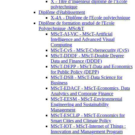
X - Titre d’Ingénieur diplômé de l’École
polytechnique
Diplôme d'établissement
X-4A - Diplôme de l'Ecole polytechnique
Diplôme de formation gradué de l'Ecole
Polytechnique -MSc&T
MScT-AI-ViC - MScT-Artificial
Intelligence and Advanced Visual
Computing
MScT-CyS - MScT-Cybersecurity (CyS)
MScT-DDDF - MScT-Double Degree
Data and Finance (DDDF)
MScT-DEPP - MScT-Data and Economics
for Public Policy (DEPP)
MScT-DSB - MScT-Data Science for
Business
MScT-EDACF - MScT-Economics, Data
Analytics and Corporate Finance
MScT-EESM - MScT-Environmental
Engineering and Sustainability
Management
MScT-ESCLiP - MScT-Economics for
Smart Cities and Climate Policy
MScT-IOT - MScT-Internet of Things :
Innovation and Management Program