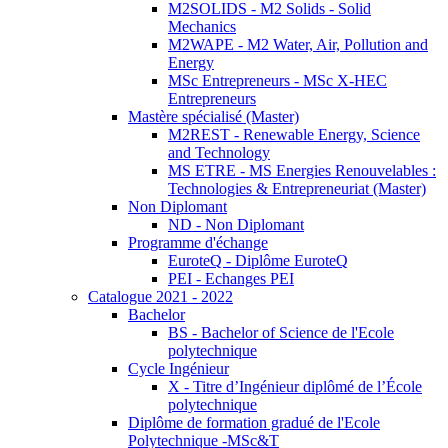
M2SOLIDS - M2 Solids - Solid
Mechanics
M2WAPE - M2 Water, Air, Pollution and
Energy
MSc Entrepreneurs - MSc X-HEC
Entrepreneurs
Mastère spécialisé (Master)
M2REST - Renewable Energy, Science
and Technology
MS ETRE - MS Energies Renouvelables :
Technologies & Entrepreneuriat (Master)
Non Diplomant
ND - Non Diplomant
Programme d'échange
EuroteQ - Diplôme EuroteQ
PEI - Echanges PEI
Catalogue 2021 - 2022
Bachelor
BS - Bachelor of Science de l'Ecole
polytechnique
Cycle Ingénieur
X - Titre d’Ingénieur diplômé de l’École
polytechnique
Diplôme de formation gradué de l'Ecole
Polytechnique -MSc&T