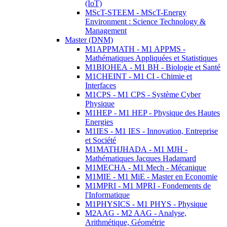
(IoT)
MScT-STEEM - MScT-Energy
Environment : Science Technology &
Management
Master (DNM)
M1APPMATH - M1 APPMS -
Mathématiques Appliquées et Statistiques
M1BIOHEA - M1 BH - Biologie et Santé
M1CHEINT - M1 CI - Chimie et
Interfaces
M1CPS - M1 CPS - Système Cyber
Physique
M1HEP - M1 HEP - Physique des Hautes
Energies
M1IES - M1 IES - Innovation, Entreprise
et Société
M1MATHJHADA - M1 MJH -
Mathématiques Jacques Hadamard
M1MECHA - M1 Mech - Mécanique
M1MIE - M1 MiE - Master en Economie
M1MPRI - M1 MPRI - Fondements de
l'Informatique
M1PHYSICS - M1 PHYS - Physique
M2AAG - M2 AAG - Analyse,
Arithmétique, Géométrie