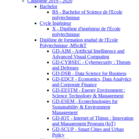
Catalogue 2019 - 2020
Bachelor
BS - Bachelor of Science de l'Ecole
polytechnique
Cycle Ingénieur
X - Diplôme d'ingénieur de l'Ecole
polytechnique
Diplôme de formation gradué de l'Ecole
Polytechnique -MSc&T
GD-AIM - Artificial Intelligence and
Advanced Visual Computing
GD-CYBSEC - Cybersecurity : Threats
and Defenses
GD-DSB - Data Science for Business
GD-EDCF - Economics, Data Analytics
and Corporate Finance
GD-EESTM - Energy Environment :
Science Technology & Management
GD-ESEM - Ecotechnologies for
Sustainability & Environment
Management
GD-IOT - Internet of Things : Innovation
and Management Program (IoT)
GD-SCUP - Smart Cities and Urban
Policy