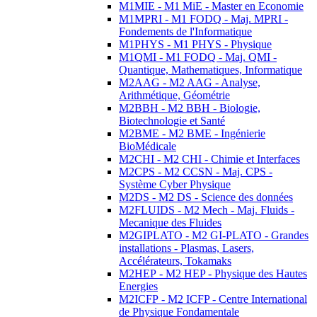
M1MIE - M1 MiE - Master en Economie
M1MPRI - M1 FODQ - Maj. MPRI -
Fondements de l'Informatique
M1PHYS - M1 PHYS - Physique
M1QMI - M1 FODQ - Maj. QMI -
Quantique, Mathematiques, Informatique
M2AAG - M2 AAG - Analyse,
Arithmétique, Géométrie
M2BBH - M2 BBH - Biologie,
Biotechnologie et Santé
M2BME - M2 BME - Ingénierie
BioMédicale
M2CHI - M2 CHI - Chimie et Interfaces
M2CPS - M2 CCSN - Maj. CPS -
Système Cyber Physique
M2DS - M2 DS - Science des données
M2FLUIDS - M2 Mech - Maj. Fluids -
Mecanique des Fluides
M2GIPLATO - M2 GI-PLATO - Grandes
installations - Plasmas, Lasers,
Accélérateurs, Tokamaks
M2HEP - M2 HEP - Physique des Hautes
Energies
M2ICFP - M2 ICFP - Centre International
de Physique Fondamentale