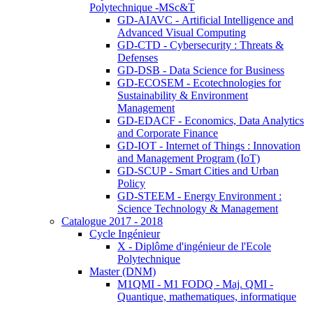
Polytechnique -MSc&T
GD-AIAVC - Artificial Intelligence and
Advanced Visual Computing
GD-CTD - Cybersecurity : Threats &
Defenses
GD-DSB - Data Science for Business
GD-ECOSEM - Ecotechnologies for
Sustainability & Environment
Management
GD-EDACF - Economics, Data Analytics
and Corporate Finance
GD-IOT - Internet of Things : Innovation
and Management Program (IoT)
GD-SCUP - Smart Cities and Urban
Policy
GD-STEEM - Energy Environment :
Science Technology & Management
Catalogue 2017 - 2018
Cycle Ingénieur
X - Diplôme d'ingénieur de l'Ecole
Polytechnique
Master (DNM)
M1QMI - M1 FODQ - Maj. QMI -
Quantique, mathematiques, informatique