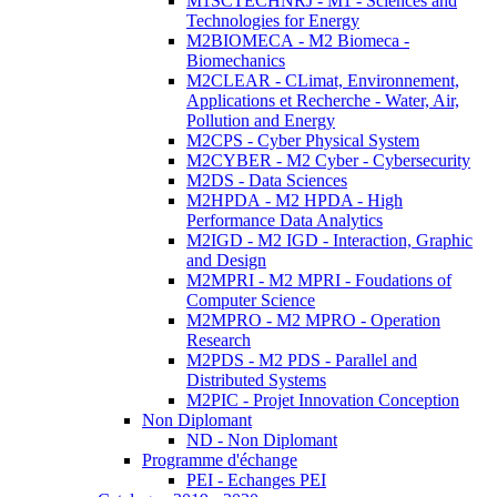
M1SCTECHNRJ - M1 - Sciences and
Technologies for Energy
M2BIOMECA - M2 Biomeca -
Biomechanics
M2CLEAR - CLimat, Environnement,
Applications et Recherche - Water, Air,
Pollution and Energy
M2CPS - Cyber Physical System
M2CYBER - M2 Cyber - Cybersecurity
M2DS - Data Sciences
M2HPDA - M2 HPDA - High
Performance Data Analytics
M2IGD - M2 IGD - Interaction, Graphic
and Design
M2MPRI - M2 MPRI - Foudations of
Computer Science
M2MPRO - M2 MPRO - Operation
Research
M2PDS - M2 PDS - Parallel and
Distributed Systems
M2PIC - Projet Innovation Conception
Non Diplomant
ND - Non Diplomant
Programme d'échange
PEI - Echanges PEI