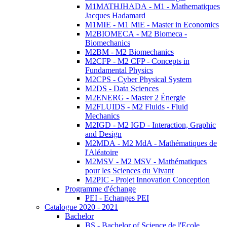
M1MATHJHADA - M1 - Mathematiques
Jacques Hadamard
M1MIE - M1 MiE - Master in Economics
M2BIOMECA - M2 Biomeca -
Biomechanics
M2BM - M2 Biomechanics
M2CFP - M2 CFP - Concepts in
Fundamental Physics
M2CPS - Cyber Physical System
M2DS - Data Sciences
M2ENERG - Master 2 Énergie
M2FLUIDS - M2 Fluids - Fluid
Mechanics
M2IGD - M2 IGD - Interaction, Graphic
and Design
M2MDA - M2 MdA - Mathématiques de
l'Aléatoire
M2MSV - M2 MSV - Mathématiques
pour les Sciences du Vivant
M2PIC - Projet Innovation Conception
Programme d'échange
PEI - Echanges PEI
Catalogue 2020 - 2021
Bachelor
BS - Bachelor of Science de l'Ecole