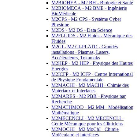
M2BIOHEA - M2 BH - Biologie et Santé
M2BIOMECA - M2 BME - Ingénierie
BioMédicale
M2CPS - M2 CPS - Système Cyber
Physique
M2DS - M2 DS - Data Science
M2FLUIDS - M2 Fluids - Mécanique des
Fluides
M2GI - M2 GI-PLATO - Grandes
installations - Plasmas, Lasers,
Accélérateurs, Tokamaks
M2HEP - M2 HEP - Physique des Hautes
Energies
M2ICFP - M2 ICFP - Centre International
de Physique Fondamentale
M2MACHI - M2 MACHI - Chimie des
Matériaux et Interfaces
M2MARES - M2 PBR - Physique par
Recherche
M2MATHMOD - M2 MM - Modélisation
Mathématique
M2MECENCLI - M2 MECENCLI -
Génie Mécanique pour les Cliniciens
M2MOCHI - M2 MoChI - Chimie
Moléculaire et Interfaces