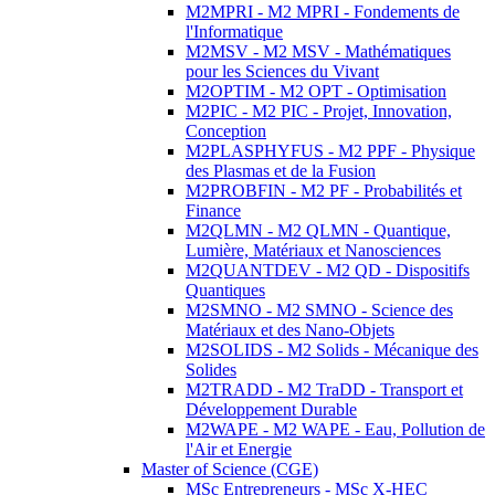
M2MPRI - M2 MPRI - Fondements de
l'Informatique
M2MSV - M2 MSV - Mathématiques
pour les Sciences du Vivant
M2OPTIM - M2 OPT - Optimisation
M2PIC - M2 PIC - Projet, Innovation,
Conception
M2PLASPHYFUS - M2 PPF - Physique
des Plasmas et de la Fusion
M2PROBFIN - M2 PF - Probabilités et
Finance
M2QLMN - M2 QLMN - Quantique,
Lumière, Matériaux et Nanosciences
M2QUANTDEV - M2 QD - Dispositifs
Quantiques
M2SMNO - M2 SMNO - Science des
Matériaux et des Nano-Objets
M2SOLIDS - M2 Solids - Mécanique des
Solides
M2TRADD - M2 TraDD - Transport et
Développement Durable
M2WAPE - M2 WAPE - Eau, Pollution de
l'Air et Energie
Master of Science (CGE)
MSc Entrepreneurs - MSc X-HEC