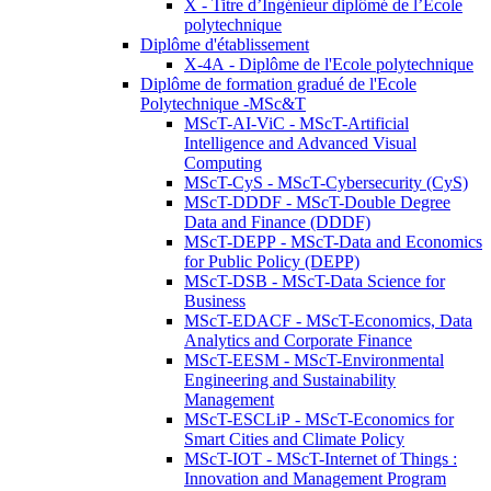
X - Titre d’Ingénieur diplômé de l’École
polytechnique
Diplôme d'établissement
X-4A - Diplôme de l'Ecole polytechnique
Diplôme de formation gradué de l'Ecole
Polytechnique -MSc&T
MScT-AI-ViC - MScT-Artificial
Intelligence and Advanced Visual
Computing
MScT-CyS - MScT-Cybersecurity (CyS)
MScT-DDDF - MScT-Double Degree
Data and Finance (DDDF)
MScT-DEPP - MScT-Data and Economics
for Public Policy (DEPP)
MScT-DSB - MScT-Data Science for
Business
MScT-EDACF - MScT-Economics, Data
Analytics and Corporate Finance
MScT-EESM - MScT-Environmental
Engineering and Sustainability
Management
MScT-ESCLiP - MScT-Economics for
Smart Cities and Climate Policy
MScT-IOT - MScT-Internet of Things :
Innovation and Management Program