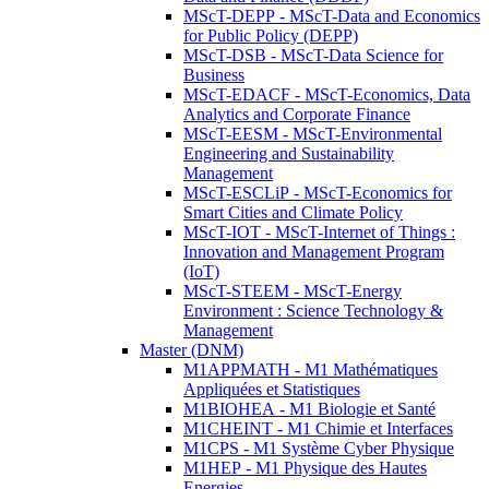
MScT-DEPP - MScT-Data and Economics
for Public Policy (DEPP)
MScT-DSB - MScT-Data Science for
Business
MScT-EDACF - MScT-Economics, Data
Analytics and Corporate Finance
MScT-EESM - MScT-Environmental
Engineering and Sustainability
Management
MScT-ESCLiP - MScT-Economics for
Smart Cities and Climate Policy
MScT-IOT - MScT-Internet of Things :
Innovation and Management Program
(IoT)
MScT-STEEM - MScT-Energy
Environment : Science Technology &
Management
Master (DNM)
M1APPMATH - M1 Mathématiques
Appliquées et Statistiques
M1BIOHEA - M1 Biologie et Santé
M1CHEINT - M1 Chimie et Interfaces
M1CPS - M1 Système Cyber Physique
M1HEP - M1 Physique des Hautes
Energies