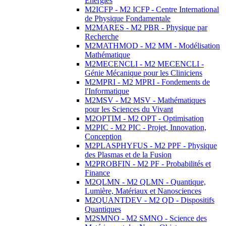
Energies
M2ICFP - M2 ICFP - Centre International
de Physique Fondamentale
M2MARES - M2 PBR - Physique par
Recherche
M2MATHMOD - M2 MM - Modélisation
Mathématique
M2MECENCLI - M2 MECENCLI -
Génie Mécanique pour les Cliniciens
M2MPRI - M2 MPRI - Fondements de
l'Informatique
M2MSV - M2 MSV - Mathématiques
pour les Sciences du Vivant
M2OPTIM - M2 OPT - Optimisation
M2PIC - M2 PIC - Projet, Innovation,
Conception
M2PLASPHYFUS - M2 PPF - Physique
des Plasmas et de la Fusion
M2PROBFIN - M2 PF - Probabilités et
Finance
M2QLMN - M2 QLMN - Quantique,
Lumière, Matériaux et Nanosciences
M2QUANTDEV - M2 QD - Dispositifs
Quantiques
M2SMNO - M2 SMNO - Science des