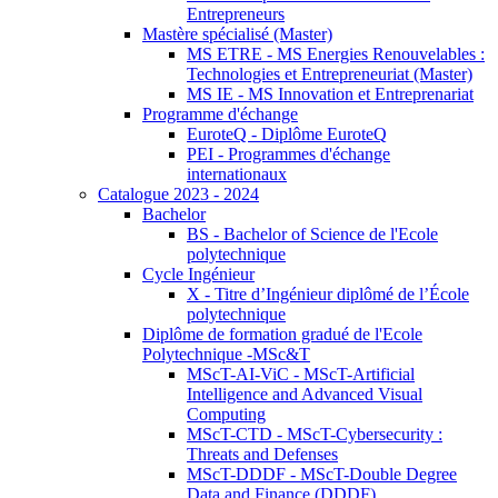
Entrepreneurs
Mastère spécialisé (Master)
MS ETRE - MS Energies Renouvelables :
Technologies et Entrepreneuriat (Master)
MS IE - MS Innovation et Entreprenariat
Programme d'échange
EuroteQ - Diplôme EuroteQ
PEI - Programmes d'échange
internationaux
Catalogue 2023 - 2024
Bachelor
BS - Bachelor of Science de l'Ecole
polytechnique
Cycle Ingénieur
X - Titre d’Ingénieur diplômé de l’École
polytechnique
Diplôme de formation gradué de l'Ecole
Polytechnique -MSc&T
MScT-AI-ViC - MScT-Artificial
Intelligence and Advanced Visual
Computing
MScT-CTD - MScT-Cybersecurity :
Threats and Defenses
MScT-DDDF - MScT-Double Degree
Data and Finance (DDDF)