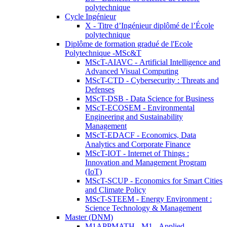
polytechnique
Cycle Ingénieur
X - Titre d’Ingénieur diplômé de l’École
polytechnique
Diplôme de formation gradué de l'Ecole
Polytechnique -MSc&T
MScT-AIAVC - Artificial Intelligence and
Advanced Visual Computing
MScT-CTD - Cybersecurity : Threats and
Defenses
MScT-DSB - Data Science for Business
MScT-ECOSEM - Environmental
Engineering and Sustainability
Management
MScT-EDACF - Economics, Data
Analytics and Corporate Finance
MScT-IOT - Internet of Things :
Innovation and Management Program
(IoT)
MScT-SCUP - Economics for Smart Cities
and Climate Policy
MScT-STEEM - Energy Environment :
Science Technology & Management
Master (DNM)
M1APPMATH - M1 - Applied