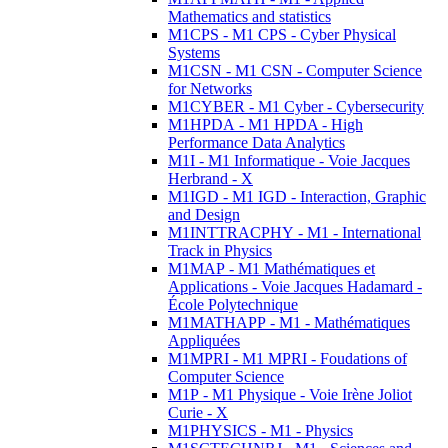
Mathematics and statistics
M1CPS - M1 CPS - Cyber Physical
Systems
M1CSN - M1 CSN - Computer Science
for Networks
M1CYBER - M1 Cyber - Cybersecurity
M1HPDA - M1 HPDA - High
Performance Data Analytics
M1I - M1 Informatique - Voie Jacques
Herbrand - X
M1IGD - M1 IGD - Interaction, Graphic
and Design
M1INTTRACPHY - M1 - International
Track in Physics
M1MAP - M1 Mathématiques et
Applications - Voie Jacques Hadamard -
École Polytechnique
M1MATHAPP - M1 - Mathématiques
Appliquées
M1MPRI - M1 MPRI - Foudations of
Computer Science
M1P - M1 Physique - Voie Irène Joliot
Curie - X
M1PHYSICS - M1 - Physics