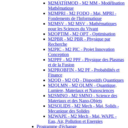
M2MATHMOD - M2 MM - Modélisation
Mathématique
M2MPRI - M2 FODQ - Maj. MPRI -
Fondements de l'Informatique
M2MSV - M2 MSV - Mathématiques
pour les Sciences du Vivant
M2OPTIM - M2 OPT - Optimisation
M2PBR - M2 PBR - Physique par
Recherche
M2PIC - M2 PIC - Projet Innovation
Conception
M2PPF - M2 PPF - Physique des Plasmas
et de la Fusion
M2PROBFIN - M2 PF - Probabilités et
Finance
M2QD - M2 QD - Dispositifs Quantiques
M2QLMN - M2 QLMN - Quantique,
Lumiere, Materiaux et Nanosciences
M2SMNO - M2 SMNO - Science des
Materiaux et des Nano-Objets
M2SOLIDS - M2 Mech - Maj. Solids -
Mecanique des Solides
M2WAPE - M2 Mech - Maj. WAPE -
Eau, Air, Pollution et Energies
Programme d'échange