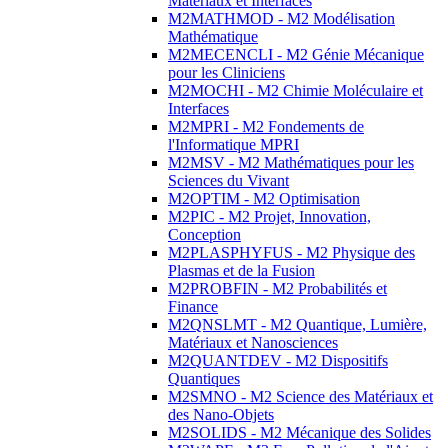
Matériaux et Interfaces
M2MATHMOD - M2 Modélisation
Mathématique
M2MECENCLI - M2 Génie Mécanique
pour les Cliniciens
M2MOCHI - M2 Chimie Moléculaire et
Interfaces
M2MPRI - M2 Fondements de
l'Informatique MPRI
M2MSV - M2 Mathématiques pour les
Sciences du Vivant
M2OPTIM - M2 Optimisation
M2PIC - M2 Projet, Innovation,
Conception
M2PLASPHYFUS - M2 Physique des
Plasmas et de la Fusion
M2PROBFIN - M2 Probabilités et
Finance
M2QNSLMT - M2 Quantique, Lumière,
Matériaux et Nanosciences
M2QUANTDEV - M2 Dispositifs
Quantiques
M2SMNO - M2 Science des Matériaux et
des Nano-Objets
M2SOLIDS - M2 Mécanique des Solides