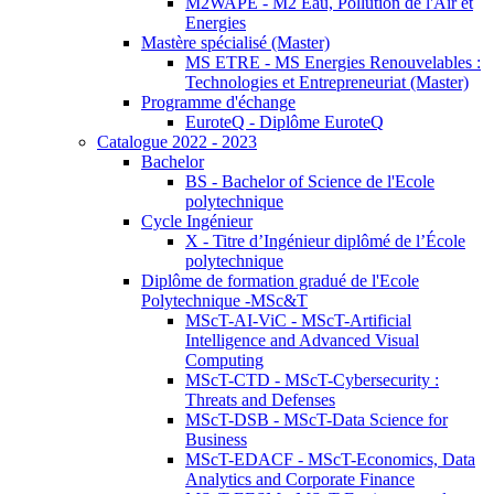
M2WAPE - M2 Eau, Pollution de l'Air et
Energies
Mastère spécialisé (Master)
MS ETRE - MS Energies Renouvelables :
Technologies et Entrepreneuriat (Master)
Programme d'échange
EuroteQ - Diplôme EuroteQ
Catalogue 2022 - 2023
Bachelor
BS - Bachelor of Science de l'Ecole
polytechnique
Cycle Ingénieur
X - Titre d’Ingénieur diplômé de l’École
polytechnique
Diplôme de formation gradué de l'Ecole
Polytechnique -MSc&T
MScT-AI-ViC - MScT-Artificial
Intelligence and Advanced Visual
Computing
MScT-CTD - MScT-Cybersecurity :
Threats and Defenses
MScT-DSB - MScT-Data Science for
Business
MScT-EDACF - MScT-Economics, Data
Analytics and Corporate Finance