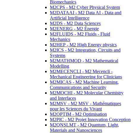
Biomechanics
M2CPS - M2 Cyber Physical System
M2DATAAI - M2 Data AI - Data and
Artificial Intelligence
M2DS - M2 Data Sciences
M2ENERG - M2 Énergie
M2FLUIDS - M2 Fluids - Fluid
Mechanics
M2HEP - M2 High Energy physics
M2ICS - M2 Integration, Circuits and
Systems
M2MATHMOD - M2 Mathematical
Modelling
M2MECENCLI - M2 Mecencli -
Mechanical Engineering for Clinicians
M2MICAS - M2 Machine Learning,
Communications and Security
M2MOCHI - M2 Molecular Chemistry
and Interfaces
M2MSV - M2 MSV - Mathématiques
pour les Sciences du Vivant
M2OPTIM - M2 Optimisation
M2PIC - M2 Projet Innovation Conception
M2QNSLMT - M2 Quantum, Light,
Materials and Nanosciences