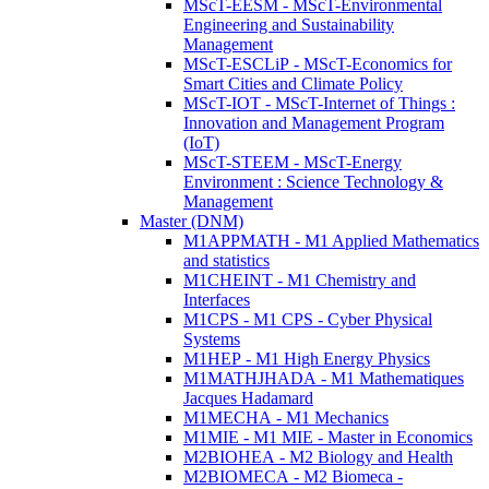
MScT-EESM - MScT-Environmental
Engineering and Sustainability
Management
MScT-ESCLiP - MScT-Economics for
Smart Cities and Climate Policy
MScT-IOT - MScT-Internet of Things :
Innovation and Management Program
(IoT)
MScT-STEEM - MScT-Energy
Environment : Science Technology &
Management
Master (DNM)
M1APPMATH - M1 Applied Mathematics
and statistics
M1CHEINT - M1 Chemistry and
Interfaces
M1CPS - M1 CPS - Cyber Physical
Systems
M1HEP - M1 High Energy Physics
M1MATHJHADA - M1 Mathematiques
Jacques Hadamard
M1MECHA - M1 Mechanics
M1MIE - M1 MIE - Master in Economics
M2BIOHEA - M2 Biology and Health
M2BIOMECA - M2 Biomeca -