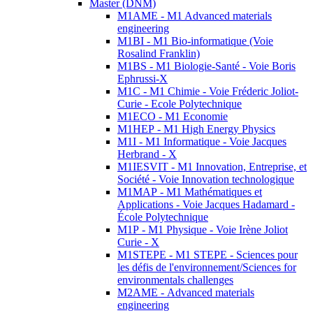
Master (DNM)
M1AME - M1 Advanced materials
engineering
M1BI - M1 Bio-informatique (Voie
Rosalind Franklin)
M1BS - M1 Biologie-Santé - Voie Boris
Ephrussi-X
M1C - M1 Chimie - Voie Fréderic Joliot-
Curie - Ecole Polytechnique
M1ECO - M1 Economie
M1HEP - M1 High Energy Physics
M1I - M1 Informatique - Voie Jacques
Herbrand - X
M1IESVIT - M1 Innovation, Entreprise, et
Société - Voie Innovation technologique
M1MAP - M1 Mathématiques et
Applications - Voie Jacques Hadamard -
École Polytechnique
M1P - M1 Physique - Voie Irène Joliot
Curie - X
M1STEPE - M1 STEPE - Sciences pour
les défis de l'environnement/Sciences for
environmentals challenges
M2AME - Advanced materials
engineering