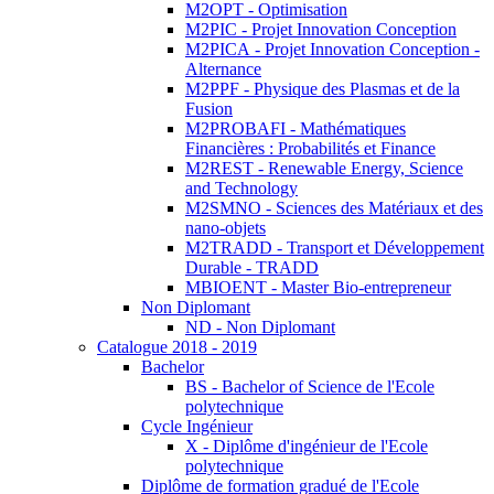
M2OPT - Optimisation
M2PIC - Projet Innovation Conception
M2PICA - Projet Innovation Conception -
Alternance
M2PPF - Physique des Plasmas et de la
Fusion
M2PROBAFI - Mathématiques
Financières : Probabilités et Finance
M2REST - Renewable Energy, Science
and Technology
M2SMNO - Sciences des Matériaux et des
nano-objets
M2TRADD - Transport et Développement
Durable - TRADD
MBIOENT - Master Bio-entrepreneur
Non Diplomant
ND - Non Diplomant
Catalogue 2018 - 2019
Bachelor
BS - Bachelor of Science de l'Ecole
polytechnique
Cycle Ingénieur
X - Diplôme d'ingénieur de l'Ecole
polytechnique
Diplôme de formation gradué de l'Ecole