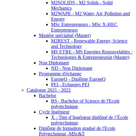
M2SOLIDS - M2 Solids - Solid
Mechanics
M2WAPE - M2 Water, Air, Pollution and
Energy
MSc Entrepreneurs - MSc X-HEC
Entrepreneurs
Mastère spécialisé (Master)
M2REST - Renewable Energy, Science
and Technology
MS ETRE - MS Energies Renouvelables :
Technologies & Entrepreneuriat (Master)
Non Diplomant
ND - Non Diplomant
Programme d'échange
EuroteQ - Diplôme EuroteQ
PEI - Echanges PEI
Catalogue 2021 - 2022
Bachelor
BS - Bachelor of Science de l'Ecole
polytechnique
Cycle Ingénieur
X - Titre d’Ingénieur diplômé de l’École
polytechnique
Diplôme de formation gradué de l'Ecole
Polytechnique -MSc&T