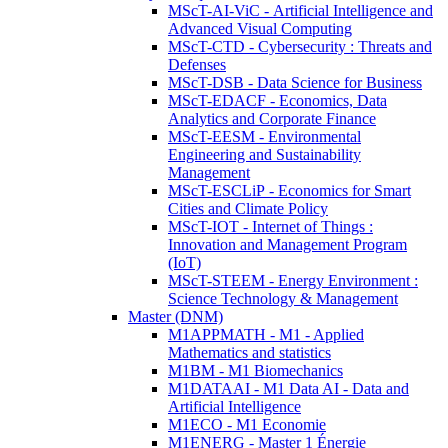
MScT-AI-ViC - Artificial Intelligence and
Advanced Visual Computing
MScT-CTD - Cybersecurity : Threats and
Defenses
MScT-DSB - Data Science for Business
MScT-EDACF - Economics, Data
Analytics and Corporate Finance
MScT-EESM - Environmental
Engineering and Sustainability
Management
MScT-ESCLiP - Economics for Smart
Cities and Climate Policy
MScT-IOT - Internet of Things :
Innovation and Management Program
(IoT)
MScT-STEEM - Energy Environment :
Science Technology & Management
Master (DNM)
M1APPMATH - M1 - Applied
Mathematics and statistics
M1BM - M1 Biomechanics
M1DATAAI - M1 Data AI - Data and
Artificial Intelligence
M1ECO - M1 Economie
M1ENERG - Master 1 Énergie