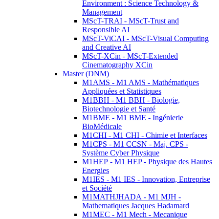
Environment : Science Technology &
Management
MScT-TRAI - MScT-Trust and
Responsible AI
MScT-ViCAI - MScT-Visual Computing
and Creative AI
MScT-XCin - MScT-Extended
Cinematography XCin
Master (DNM)
M1AMS - M1 AMS - Mathématiques
Appliquées et Statistiques
M1BBH - M1 BBH - Biologie,
Biotechnologie et Santé
M1BME - M1 BME - Ingénierie
BioMédicale
M1CHI - M1 CHI - Chimie et Interfaces
M1CPS - M1 CCSN - Maj. CPS -
Système Cyber Physique
M1HEP - M1 HEP - Physique des Hautes
Energies
M1IES - M1 IES - Innovation, Entreprise
et Société
M1MATHJHADA - M1 MJH -
Mathematiques Jacques Hadamard
M1MEC - M1 Mech - Mecanique