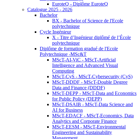
EuroteQ - Diplôme EuroteQ
Catalogue 2025 - 2026
Bachelor
BX - Bachelor of Science de l'Ecole
polytechnique
Cycle Ingénieur
X - Titre d’Ingénieur diplômé de l’École
polytechnique
Diplôme de formation gradué de l'Ecole
Polytechnique -MSc&T
MScT-AI-ViC - MScT-Artificial
Intelligence and Advanced Visual
Computing
MScT-CyS - MScT-Cybersecurity (CyS)
MScT-DDDF - MScT-Double Degree
Data and Finance (DDDF)
MScT-DEPP - MScT-Data and Economics
for Public Policy (DEPP)
MScT-DSAIB - MScT-Data Science and
AI for Business
MScT-EDACF - MScT-Economics, Data
Analytics and Corporate Finance
MScT-EESM - MScT-Environmental
Engineering and Sustainability
Management