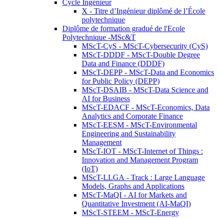
Cycle Ingénieur
X - Titre d’Ingénieur diplômé de l’École
polytechnique
Diplôme de formation gradué de l'Ecole
Polytechnique -MSc&T
MScT-CyS - MScT-Cybersecurity (CyS)
MScT-DDDF - MScT-Double Degree
Data and Finance (DDDF)
MScT-DEPP - MScT-Data and Economics
for Public Policy (DEPP)
MScT-DSAIB - MScT-Data Science and
AI for Business
MScT-EDACF - MScT-Economics, Data
Analytics and Corporate Finance
MScT-EESM - MScT-Environmental
Engineering and Sustainability
Management
MScT-IOT - MScT-Internet of Things :
Innovation and Management Program
(IoT)
MScT-LLGA - Track : Large Language
Models, Graphs and Applications
MScT-MaQI - AI for Markets and
Quantitative Investment (AI-MaQI)
MScT-STEEM - MScT-Energy