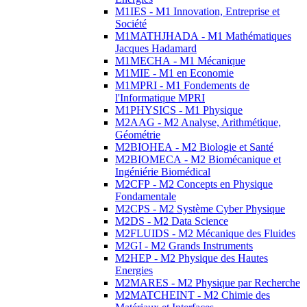
M1IES - M1 Innovation, Entreprise et
Société
M1MATHJHADA - M1 Mathématiques
Jacques Hadamard
M1MECHA - M1 Mécanique
M1MIE - M1 en Economie
M1MPRI - M1 Fondements de
l'Informatique MPRI
M1PHYSICS - M1 Physique
M2AAG - M2 Analyse, Arithmétique,
Géométrie
M2BIOHEA - M2 Biologie et Santé
M2BIOMECA - M2 Biomécanique et
Ingéniérie Biomédical
M2CFP - M2 Concepts en Physique
Fondamentale
M2CPS - M2 Système Cyber Physique
M2DS - M2 Data Science
M2FLUIDS - M2 Mécanique des Fluides
M2GI - M2 Grands Instruments
M2HEP - M2 Physique des Hautes
Energies
M2MARES - M2 Physique par Recherche
M2MATCHEINT - M2 Chimie des