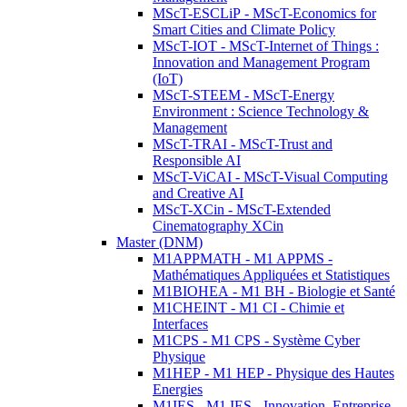
MScT-ESCLiP - MScT-Economics for
Smart Cities and Climate Policy
MScT-IOT - MScT-Internet of Things :
Innovation and Management Program
(IoT)
MScT-STEEM - MScT-Energy
Environment : Science Technology &
Management
MScT-TRAI - MScT-Trust and
Responsible AI
MScT-ViCAI - MScT-Visual Computing
and Creative AI
MScT-XCin - MScT-Extended
Cinematography XCin
Master (DNM)
M1APPMATH - M1 APPMS -
Mathématiques Appliquées et Statistiques
M1BIOHEA - M1 BH - Biologie et Santé
M1CHEINT - M1 CI - Chimie et
Interfaces
M1CPS - M1 CPS - Système Cyber
Physique
M1HEP - M1 HEP - Physique des Hautes
Energies
M1IES - M1 IES - Innovation, Entreprise