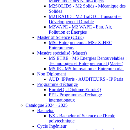
Matériaux et des Nano-Objets
M2SOLIDS - M2 Solids - Mécanique des
Solides
M2TRADD - M2 TraDD - Transport et
Développement Durable
M2WAPE - M2 WAPE - Eau, Air,
Pollution et Énergies
Master of Science (CGE)
MSc Entrepreneurs - MSc X-HEC
Entrepreneurs
Mastère spécialisé (Master)
MS ETRE - MS Energies Renouvelables :
Technologies et Entrepreneuriat (Master)
MS IE - MS Innovation et Entreprenariat
Non Diplomant
AUD_IPParis - AUDITEURS - IP Paris
Programme d'échange
EuroteQ - Diplôme EuroteQ
PEI - Programmes d'échange
internationaux
Catalogue 2024 - 2025
Bachelor
BX - Bachelor of Science de l'Ecole
polytechnique
Cycle Ingénieur