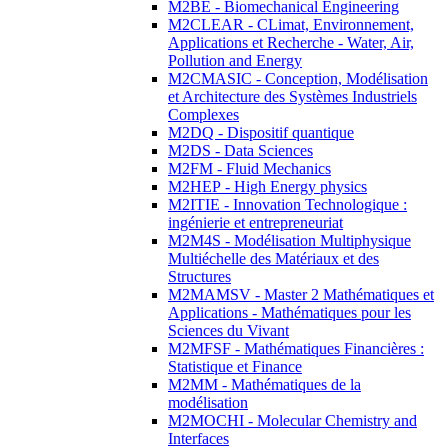
M2BE - Biomechanical Engineering
M2CLEAR - CLimat, Environnement,
Applications et Recherche - Water, Air,
Pollution and Energy
M2CMASIC - Conception, Modélisation
et Architecture des Systèmes Industriels
Complexes
M2DQ - Dispositif quantique
M2DS - Data Sciences
M2FM - Fluid Mechanics
M2HEP - High Energy physics
M2ITIE - Innovation Technologique :
ingénierie et entrepreneuriat
M2M4S - Modélisation Multiphysique
Multiéchelle des Matériaux et des
Structures
M2MAMSV - Master 2 Mathématiques et
Applications - Mathématiques pour les
Sciences du Vivant
M2MFSF - Mathématiques Financières :
Statistique et Finance
M2MM - Mathématiques de la
modélisation
M2MOCHI - Molecular Chemistry and
Interfaces