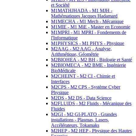
et Société
M1MATHJHADA - M1 MJH -
Mathématiques Jacques Hadamard
M1MECHA - M1 Mech - Mécanique
M1MIE - M1 MiE - Master en Economie
M1MPRI - M1 MPRI - Fondements de
l'Informatique
M1PHYSICS - M1 PHYS - Physique
M2AAG - M2 AAG - Analyse,
Arithmétique, Géométrie
M2BIOHEA - M2 BH - Biologie et Santé
M2BIOMECA - M2 BME - Ingénierie
BioMédicale
M2CHEINT - M2 CI - Chimie et
Interfaces
M2CPS - M2 CPS - Système Cyber
Physique
M2DS - M2 DS - Data Science
M2FLUIDS - M2 Fluids - Mécanique des
Fluides
M2GI - M2 GI-PLATO - Grandes
installations - Plasmas, Lasers,
Accélérateurs, Tokamaks
M2HEP - M2 HEP - Physique des Hautes