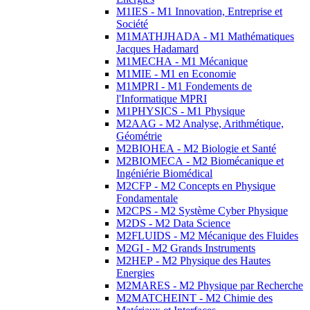
M1IES - M1 Innovation, Entreprise et
Société
M1MATHJHADA - M1 Mathématiques
Jacques Hadamard
M1MECHA - M1 Mécanique
M1MIE - M1 en Economie
M1MPRI - M1 Fondements de
l'Informatique MPRI
M1PHYSICS - M1 Physique
M2AAG - M2 Analyse, Arithmétique,
Géométrie
M2BIOHEA - M2 Biologie et Santé
M2BIOMECA - M2 Biomécanique et
Ingéniérie Biomédical
M2CFP - M2 Concepts en Physique
Fondamentale
M2CPS - M2 Système Cyber Physique
M2DS - M2 Data Science
M2FLUIDS - M2 Mécanique des Fluides
M2GI - M2 Grands Instruments
M2HEP - M2 Physique des Hautes
Energies
M2MARES - M2 Physique par Recherche
M2MATCHEINT - M2 Chimie des