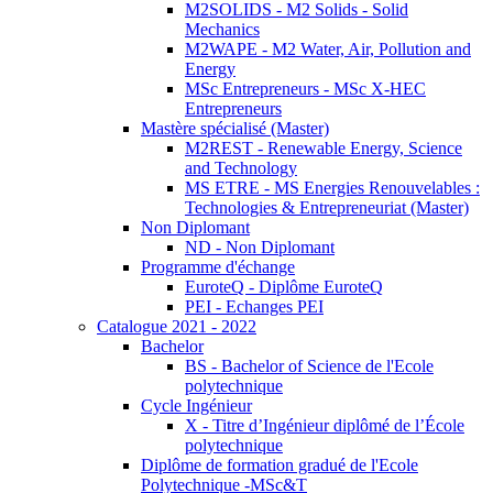
M2SOLIDS - M2 Solids - Solid
Mechanics
M2WAPE - M2 Water, Air, Pollution and
Energy
MSc Entrepreneurs - MSc X-HEC
Entrepreneurs
Mastère spécialisé (Master)
M2REST - Renewable Energy, Science
and Technology
MS ETRE - MS Energies Renouvelables :
Technologies & Entrepreneuriat (Master)
Non Diplomant
ND - Non Diplomant
Programme d'échange
EuroteQ - Diplôme EuroteQ
PEI - Echanges PEI
Catalogue 2021 - 2022
Bachelor
BS - Bachelor of Science de l'Ecole
polytechnique
Cycle Ingénieur
X - Titre d’Ingénieur diplômé de l’École
polytechnique
Diplôme de formation gradué de l'Ecole
Polytechnique -MSc&T