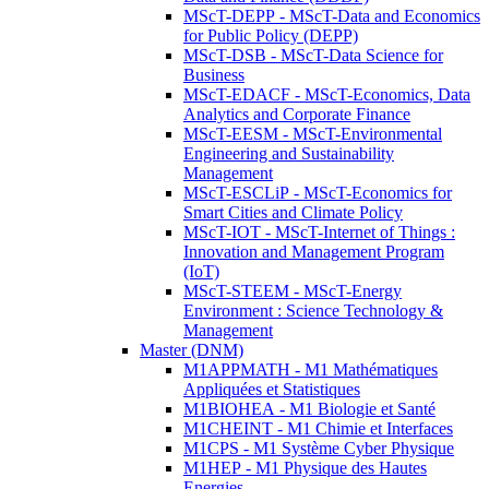
MScT-DEPP - MScT-Data and Economics
for Public Policy (DEPP)
MScT-DSB - MScT-Data Science for
Business
MScT-EDACF - MScT-Economics, Data
Analytics and Corporate Finance
MScT-EESM - MScT-Environmental
Engineering and Sustainability
Management
MScT-ESCLiP - MScT-Economics for
Smart Cities and Climate Policy
MScT-IOT - MScT-Internet of Things :
Innovation and Management Program
(IoT)
MScT-STEEM - MScT-Energy
Environment : Science Technology &
Management
Master (DNM)
M1APPMATH - M1 Mathématiques
Appliquées et Statistiques
M1BIOHEA - M1 Biologie et Santé
M1CHEINT - M1 Chimie et Interfaces
M1CPS - M1 Système Cyber Physique
M1HEP - M1 Physique des Hautes
Energies