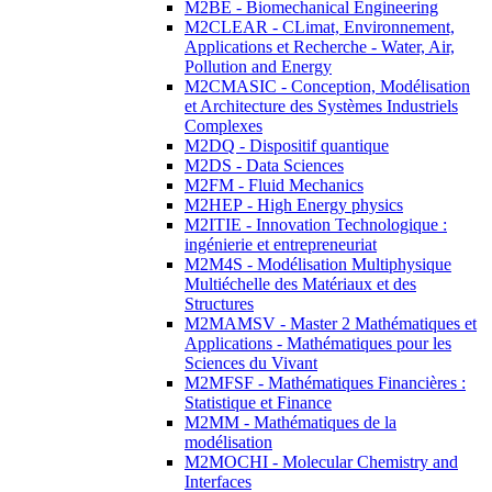
M2BE - Biomechanical Engineering
M2CLEAR - CLimat, Environnement,
Applications et Recherche - Water, Air,
Pollution and Energy
M2CMASIC - Conception, Modélisation
et Architecture des Systèmes Industriels
Complexes
M2DQ - Dispositif quantique
M2DS - Data Sciences
M2FM - Fluid Mechanics
M2HEP - High Energy physics
M2ITIE - Innovation Technologique :
ingénierie et entrepreneuriat
M2M4S - Modélisation Multiphysique
Multiéchelle des Matériaux et des
Structures
M2MAMSV - Master 2 Mathématiques et
Applications - Mathématiques pour les
Sciences du Vivant
M2MFSF - Mathématiques Financières :
Statistique et Finance
M2MM - Mathématiques de la
modélisation
M2MOCHI - Molecular Chemistry and
Interfaces