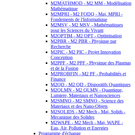
M2MATHMOD - M2 MM - Modélisation
Mathématique
M2MPRI - M2 FODQ - Maj. MPRI -
Fondements de l'Informatique
M2MSV - M2 MSV - Mathématiques
pour les Sciences du Vivant
M2OPTIM - M2 OPT - Optimisation
M2PBR - M2 PBR - Physique par
Recherche
M2PIC - M2 PIC - Projet Innovation
Conception
M2PPF - M2 PPF - Physique des Plasmas
et de la Fusion
M2PROBFIN - M2 PF - Probabilités et
Finance
M2QD - M2 QD - Dispositifs Quantiques
M2QLMN - M2 QLMN - Quantique,
Lumiere, Materiaux et Nanosciences
M2SMNO - M2 SMNO - Science des
Materiaux et des Nano-Objets
M2SOLIDS - M2 Mech - Maj. Solids -
Mecanique des Solides
M2WAPE - M2 Mech - Maj. WAPE -
Eau, Air, Pollution et Energies
Programme d'échange