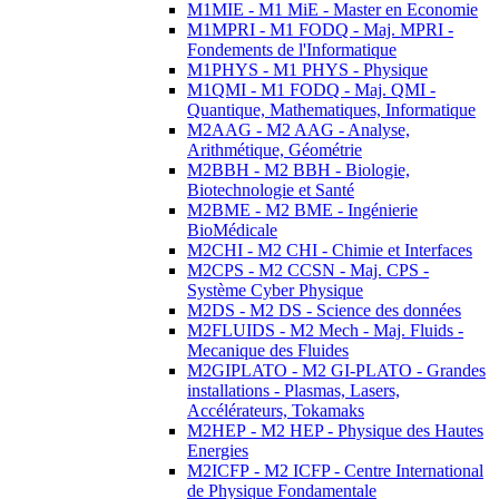
M1MIE - M1 MiE - Master en Economie
M1MPRI - M1 FODQ - Maj. MPRI -
Fondements de l'Informatique
M1PHYS - M1 PHYS - Physique
M1QMI - M1 FODQ - Maj. QMI -
Quantique, Mathematiques, Informatique
M2AAG - M2 AAG - Analyse,
Arithmétique, Géométrie
M2BBH - M2 BBH - Biologie,
Biotechnologie et Santé
M2BME - M2 BME - Ingénierie
BioMédicale
M2CHI - M2 CHI - Chimie et Interfaces
M2CPS - M2 CCSN - Maj. CPS -
Système Cyber Physique
M2DS - M2 DS - Science des données
M2FLUIDS - M2 Mech - Maj. Fluids -
Mecanique des Fluides
M2GIPLATO - M2 GI-PLATO - Grandes
installations - Plasmas, Lasers,
Accélérateurs, Tokamaks
M2HEP - M2 HEP - Physique des Hautes
Energies
M2ICFP - M2 ICFP - Centre International
de Physique Fondamentale