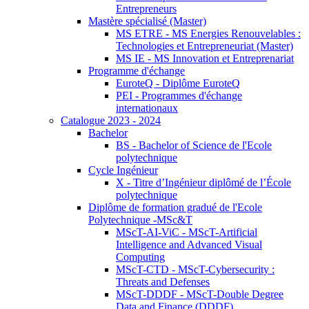
Entrepreneurs
Mastère spécialisé (Master)
MS ETRE - MS Energies Renouvelables :
Technologies et Entrepreneuriat (Master)
MS IE - MS Innovation et Entreprenariat
Programme d'échange
EuroteQ - Diplôme EuroteQ
PEI - Programmes d'échange
internationaux
Catalogue 2023 - 2024
Bachelor
BS - Bachelor of Science de l'Ecole
polytechnique
Cycle Ingénieur
X - Titre d’Ingénieur diplômé de l’École
polytechnique
Diplôme de formation gradué de l'Ecole
Polytechnique -MSc&T
MScT-AI-ViC - MScT-Artificial
Intelligence and Advanced Visual
Computing
MScT-CTD - MScT-Cybersecurity :
Threats and Defenses
MScT-DDDF - MScT-Double Degree
Data and Finance (DDDF)