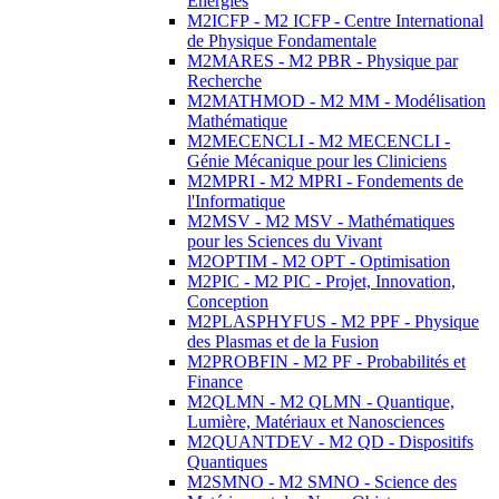
Energies
M2ICFP - M2 ICFP - Centre International
de Physique Fondamentale
M2MARES - M2 PBR - Physique par
Recherche
M2MATHMOD - M2 MM - Modélisation
Mathématique
M2MECENCLI - M2 MECENCLI -
Génie Mécanique pour les Cliniciens
M2MPRI - M2 MPRI - Fondements de
l'Informatique
M2MSV - M2 MSV - Mathématiques
pour les Sciences du Vivant
M2OPTIM - M2 OPT - Optimisation
M2PIC - M2 PIC - Projet, Innovation,
Conception
M2PLASPHYFUS - M2 PPF - Physique
des Plasmas et de la Fusion
M2PROBFIN - M2 PF - Probabilités et
Finance
M2QLMN - M2 QLMN - Quantique,
Lumière, Matériaux et Nanosciences
M2QUANTDEV - M2 QD - Dispositifs
Quantiques
M2SMNO - M2 SMNO - Science des