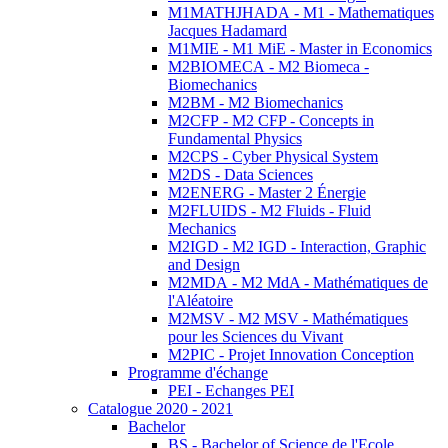
M1MATHJHADA - M1 - Mathematiques
Jacques Hadamard
M1MIE - M1 MiE - Master in Economics
M2BIOMECA - M2 Biomeca -
Biomechanics
M2BM - M2 Biomechanics
M2CFP - M2 CFP - Concepts in
Fundamental Physics
M2CPS - Cyber Physical System
M2DS - Data Sciences
M2ENERG - Master 2 Énergie
M2FLUIDS - M2 Fluids - Fluid
Mechanics
M2IGD - M2 IGD - Interaction, Graphic
and Design
M2MDA - M2 MdA - Mathématiques de
l'Aléatoire
M2MSV - M2 MSV - Mathématiques
pour les Sciences du Vivant
M2PIC - Projet Innovation Conception
Programme d'échange
PEI - Echanges PEI
Catalogue 2020 - 2021
Bachelor
BS - Bachelor of Science de l'Ecole