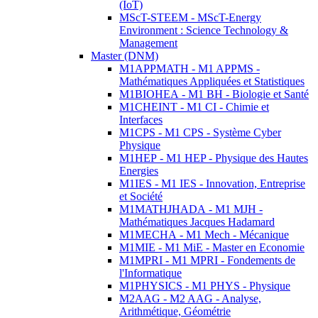
(IoT)
MScT-STEEM - MScT-Energy
Environment : Science Technology &
Management
Master (DNM)
M1APPMATH - M1 APPMS -
Mathématiques Appliquées et Statistiques
M1BIOHEA - M1 BH - Biologie et Santé
M1CHEINT - M1 CI - Chimie et
Interfaces
M1CPS - M1 CPS - Système Cyber
Physique
M1HEP - M1 HEP - Physique des Hautes
Energies
M1IES - M1 IES - Innovation, Entreprise
et Société
M1MATHJHADA - M1 MJH -
Mathématiques Jacques Hadamard
M1MECHA - M1 Mech - Mécanique
M1MIE - M1 MiE - Master en Economie
M1MPRI - M1 MPRI - Fondements de
l'Informatique
M1PHYSICS - M1 PHYS - Physique
M2AAG - M2 AAG - Analyse,
Arithmétique, Géométrie