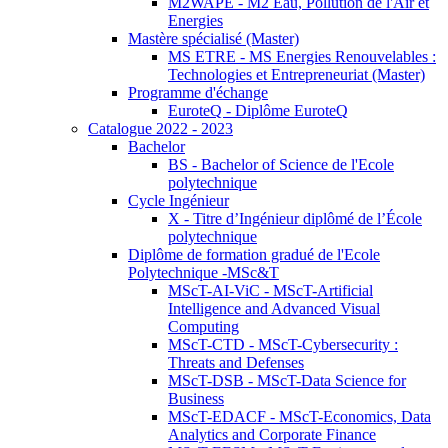
M2WAPE - M2 Eau, Pollution de l'Air et
Energies
Mastère spécialisé (Master)
MS ETRE - MS Energies Renouvelables :
Technologies et Entrepreneuriat (Master)
Programme d'échange
EuroteQ - Diplôme EuroteQ
Catalogue 2022 - 2023
Bachelor
BS - Bachelor of Science de l'Ecole
polytechnique
Cycle Ingénieur
X - Titre d’Ingénieur diplômé de l’École
polytechnique
Diplôme de formation gradué de l'Ecole
Polytechnique -MSc&T
MScT-AI-ViC - MScT-Artificial
Intelligence and Advanced Visual
Computing
MScT-CTD - MScT-Cybersecurity :
Threats and Defenses
MScT-DSB - MScT-Data Science for
Business
MScT-EDACF - MScT-Economics, Data
Analytics and Corporate Finance