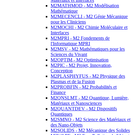
Matériaux et Interfaces
M2MATHMOD - M2 Modélisation
Mathématique
M2MECENCLI - M2 Génie Mécanique
pour les Cliniciens
M2MOCHI - M2 Chimie Moléculaire et
Interfaces
M2MPRI - M2 Fondements de
l'Informatique MPRI
M2MSV - M2 Mathématiques pour les
Sciences du Vivant
M2OPTIM - M2 Optimisation
M2PIC - M2 Projet, Innovation,
Conception
M2PLASPHYFUS - M2 Physique des
Plasmas et de la Fusion
M2PROBFIN - M2 Probabilités et
Finance
M2QNSLMT - M2 Quantique, Lumière,
Matériaux et Nanosciences
M2QUANTDEV - M2 Dispositifs
Quantiques
M2SMNO - M2 Science des Matériaux et
des Nano-Objets
M2SOLIDS - M2 Mécanique des Solides