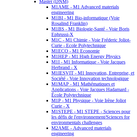
Master (DNM)
M1AME - M1 Advanced materials
engineering
M1BI - M1 Bio-informatique (Voie
Rosalind Franklin)
M1BS - M1 Biologie-Santé - Voie Boris
Ephrussi-X
M1C - M1 Chimie - Voie Fréderic Joliot-
Curie - Ecole Polytechnique
M1ECO - M1 Economie
M1HEP - M1 High Energy Physics
M1I - M1 Informatique - Voie Jacques
Herbrand - X
M1IESVIT - M1 Innovation, Entreprise, et
Société - Voie Innovation technologique
M1MAP - M1 Mathématiques et
Applications - Voie Jacques Hadamard -
École Polytechnique
M1P - M1 Physique - Voie Irène Joliot
Curie - X
M1STEPE - M1 STEPE - Sciences pour
les défis de l'environnement/Sciences for
environmentals challenges
M2AME - Advanced materials
engineering