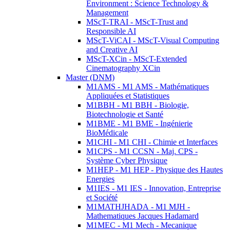
Environment : Science Technology &
Management
MScT-TRAI - MScT-Trust and
Responsible AI
MScT-ViCAI - MScT-Visual Computing
and Creative AI
MScT-XCin - MScT-Extended
Cinematography XCin
Master (DNM)
M1AMS - M1 AMS - Mathématiques
Appliquées et Statistiques
M1BBH - M1 BBH - Biologie,
Biotechnologie et Santé
M1BME - M1 BME - Ingénierie
BioMédicale
M1CHI - M1 CHI - Chimie et Interfaces
M1CPS - M1 CCSN - Maj. CPS -
Système Cyber Physique
M1HEP - M1 HEP - Physique des Hautes
Energies
M1IES - M1 IES - Innovation, Entreprise
et Société
M1MATHJHADA - M1 MJH -
Mathematiques Jacques Hadamard
M1MEC - M1 Mech - Mecanique