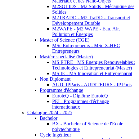
Matériaux et des Nano-Objets
M2SOLIDS - M2 Solids - Mécanique des
Solides
M2TRADD - M2 TraDD - Transport et
Développement Durable
M2WAPE - M2 WAPE - Eau, Air,
Pollution et Énergies
Master of Science (CGE)
MSc Entrepreneurs - MSc X-HEC
Entrepreneurs
Mastère spécialisé (Master)
MS ETRE - MS Energies Renouvelables :
Technologies et Entrepreneuriat (Master)
MS IE - MS Innovation et Entreprenariat
Non Diplomant
AUD_IPParis - AUDITEURS - IP Paris
Programme d'échange
EuroteQ - Diplôme EuroteQ
PEI - Programmes d'échange
internationaux
Catalogue 2024 - 2025
Bachelor
BX - Bachelor of Science de l'Ecole
polytechnique
Cycle Ingénieur