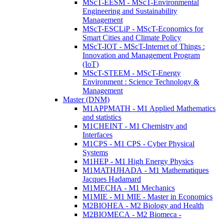
MScT-EESM - MScT-Environmental
Engineering and Sustainability
Management
MScT-ESCLiP - MScT-Economics for
Smart Cities and Climate Policy
MScT-IOT - MScT-Internet of Things :
Innovation and Management Program
(IoT)
MScT-STEEM - MScT-Energy
Environment : Science Technology &
Management
Master (DNM)
M1APPMATH - M1 Applied Mathematics
and statistics
M1CHEINT - M1 Chemistry and
Interfaces
M1CPS - M1 CPS - Cyber Physical
Systems
M1HEP - M1 High Energy Physics
M1MATHJHADA - M1 Mathematiques
Jacques Hadamard
M1MECHA - M1 Mechanics
M1MIE - M1 MIE - Master in Economics
M2BIOHEA - M2 Biology and Health
M2BIOMECA - M2 Biomeca -