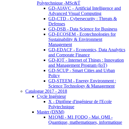
Polytechnique -MSc&T
GD-AIAVC - Artificial Intelligence and
Advanced Visual Computing
GD-CTD - Cybersecurity : Threats &
Defenses
GD-DSB - Data Science for Business
GD-ECOSEM - Ecotechnologies for
Sustainability & Environment
Management
GD-EDACF - Economics, Data Analytics
and Corporate Finance
GD-IOT - Internet of Things : Innovation
and Management Program (IoT)
GD-SCUP - Smart Cities and Urban
Policy
GD-STEEM - Energy Environment :
Science Technology & Management
Catalogue 2017 - 2018
Cycle Ingénieur
X - Diplôme d'ingénieur de l'Ecole
Polytechnique
Master (DNM)
M1QMI - M1 FODQ - Maj. QMI -
Quantique, mathematiques, informatique