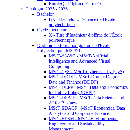
EuroteQ - Diplôme EuroteQ
Catalogue 2025 - 2026
Bachelor
BX - Bachelor of Science de l'Ecole
polytechnique
Cycle Ingénieur
X - Titre d’Ingénieur diplômé de l’École
polytechnique
Diplôme de formation gradué de l'Ecole
Polytechnique -MSc&T
MScT-AI-ViC - MScT-Artificial
Intelligence and Advanced Visual
Computing
MScT-CyS - MScT-Cybersecurity (CyS)
MScT-DDDF - MScT-Double Degree
Data and Finance (DDDF)
MScT-DEPP - MScT-Data and Economics
for Public Policy (DEPP)
MScT-DSAIB - MScT-Data Science and
AI for Business
MScT-EDACF - MScT-Economics, Data
Analytics and Corporate Finance
MScT-EESM - MScT-Environmental
Engineering and Sustainability
Management