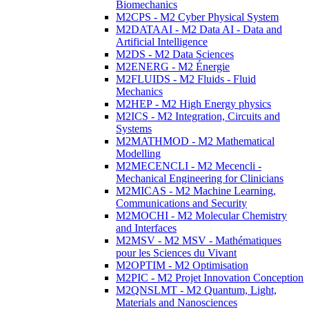
Biomechanics
M2CPS - M2 Cyber Physical System
M2DATAAI - M2 Data AI - Data and
Artificial Intelligence
M2DS - M2 Data Sciences
M2ENERG - M2 Énergie
M2FLUIDS - M2 Fluids - Fluid
Mechanics
M2HEP - M2 High Energy physics
M2ICS - M2 Integration, Circuits and
Systems
M2MATHMOD - M2 Mathematical
Modelling
M2MECENCLI - M2 Mecencli -
Mechanical Engineering for Clinicians
M2MICAS - M2 Machine Learning,
Communications and Security
M2MOCHI - M2 Molecular Chemistry
and Interfaces
M2MSV - M2 MSV - Mathématiques
pour les Sciences du Vivant
M2OPTIM - M2 Optimisation
M2PIC - M2 Projet Innovation Conception
M2QNSLMT - M2 Quantum, Light,
Materials and Nanosciences