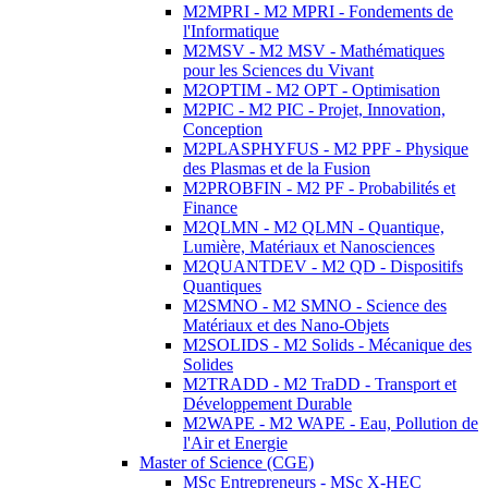
M2MPRI - M2 MPRI - Fondements de
l'Informatique
M2MSV - M2 MSV - Mathématiques
pour les Sciences du Vivant
M2OPTIM - M2 OPT - Optimisation
M2PIC - M2 PIC - Projet, Innovation,
Conception
M2PLASPHYFUS - M2 PPF - Physique
des Plasmas et de la Fusion
M2PROBFIN - M2 PF - Probabilités et
Finance
M2QLMN - M2 QLMN - Quantique,
Lumière, Matériaux et Nanosciences
M2QUANTDEV - M2 QD - Dispositifs
Quantiques
M2SMNO - M2 SMNO - Science des
Matériaux et des Nano-Objets
M2SOLIDS - M2 Solids - Mécanique des
Solides
M2TRADD - M2 TraDD - Transport et
Développement Durable
M2WAPE - M2 WAPE - Eau, Pollution de
l'Air et Energie
Master of Science (CGE)
MSc Entrepreneurs - MSc X-HEC