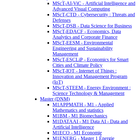
MScT-AI-ViC - Artificial Intelligence and
Advanced Visual Computing
MScT-CTD - Cybersecurity : Threats and
Defenses
MScT-DSB - Data Science for Business
MScT-EDACF - Economics, Data
Analytics and Corporate Finance
MScT-EESM - Environmental
Engineering and Sustainability
Management
MScT-ESCLiP - Economics for Smart
Cities and Climate Policy
MScT-IOT - Internet of Things :
Innovation and Management Program
(IoT)
MScT-STEEM - Energy Environment :
Science Technology & Management
Master (DNM)
M1APPMATH - M1 - Applied
Mathematics and statistics
M1BM - M1 Biomechanics
M1DATAAI - M1 Data AI - Data and
Artificial Intelligence
M1ECO - M1 Economie
M1ENERG - Master 1 Énergie