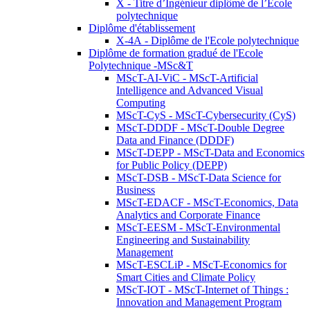
X - Titre d’Ingénieur diplômé de l’École
polytechnique
Diplôme d'établissement
X-4A - Diplôme de l'Ecole polytechnique
Diplôme de formation gradué de l'Ecole
Polytechnique -MSc&T
MScT-AI-ViC - MScT-Artificial
Intelligence and Advanced Visual
Computing
MScT-CyS - MScT-Cybersecurity (CyS)
MScT-DDDF - MScT-Double Degree
Data and Finance (DDDF)
MScT-DEPP - MScT-Data and Economics
for Public Policy (DEPP)
MScT-DSB - MScT-Data Science for
Business
MScT-EDACF - MScT-Economics, Data
Analytics and Corporate Finance
MScT-EESM - MScT-Environmental
Engineering and Sustainability
Management
MScT-ESCLiP - MScT-Economics for
Smart Cities and Climate Policy
MScT-IOT - MScT-Internet of Things :
Innovation and Management Program