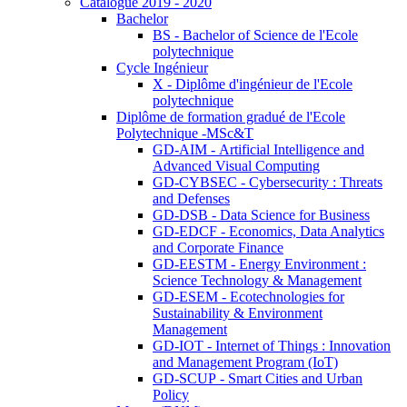
Catalogue 2019 - 2020
Bachelor
BS - Bachelor of Science de l'Ecole
polytechnique
Cycle Ingénieur
X - Diplôme d'ingénieur de l'Ecole
polytechnique
Diplôme de formation gradué de l'Ecole
Polytechnique -MSc&T
GD-AIM - Artificial Intelligence and
Advanced Visual Computing
GD-CYBSEC - Cybersecurity : Threats
and Defenses
GD-DSB - Data Science for Business
GD-EDCF - Economics, Data Analytics
and Corporate Finance
GD-EESTM - Energy Environment :
Science Technology & Management
GD-ESEM - Ecotechnologies for
Sustainability & Environment
Management
GD-IOT - Internet of Things : Innovation
and Management Program (IoT)
GD-SCUP - Smart Cities and Urban
Policy