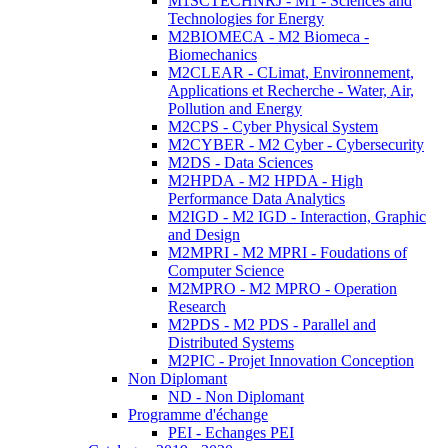
M1SCTECHNRJ - M1 - Sciences and
Technologies for Energy
M2BIOMECA - M2 Biomeca -
Biomechanics
M2CLEAR - CLimat, Environnement,
Applications et Recherche - Water, Air,
Pollution and Energy
M2CPS - Cyber Physical System
M2CYBER - M2 Cyber - Cybersecurity
M2DS - Data Sciences
M2HPDA - M2 HPDA - High
Performance Data Analytics
M2IGD - M2 IGD - Interaction, Graphic
and Design
M2MPRI - M2 MPRI - Foudations of
Computer Science
M2MPRO - M2 MPRO - Operation
Research
M2PDS - M2 PDS - Parallel and
Distributed Systems
M2PIC - Projet Innovation Conception
Non Diplomant
ND - Non Diplomant
Programme d'échange
PEI - Echanges PEI