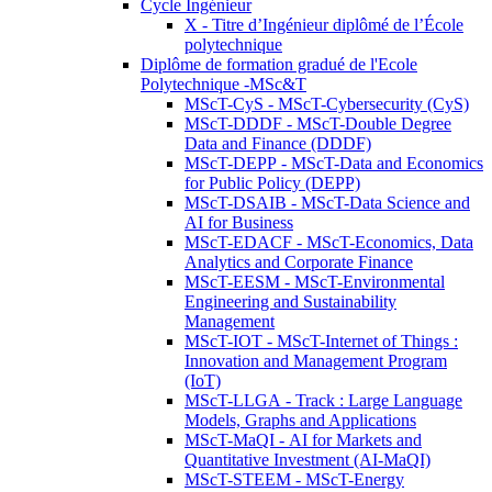
Cycle Ingénieur
X - Titre d’Ingénieur diplômé de l’École
polytechnique
Diplôme de formation gradué de l'Ecole
Polytechnique -MSc&T
MScT-CyS - MScT-Cybersecurity (CyS)
MScT-DDDF - MScT-Double Degree
Data and Finance (DDDF)
MScT-DEPP - MScT-Data and Economics
for Public Policy (DEPP)
MScT-DSAIB - MScT-Data Science and
AI for Business
MScT-EDACF - MScT-Economics, Data
Analytics and Corporate Finance
MScT-EESM - MScT-Environmental
Engineering and Sustainability
Management
MScT-IOT - MScT-Internet of Things :
Innovation and Management Program
(IoT)
MScT-LLGA - Track : Large Language
Models, Graphs and Applications
MScT-MaQI - AI for Markets and
Quantitative Investment (AI-MaQI)
MScT-STEEM - MScT-Energy