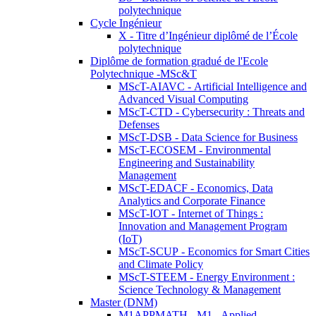
polytechnique
Cycle Ingénieur
X - Titre d’Ingénieur diplômé de l’École
polytechnique
Diplôme de formation gradué de l'Ecole
Polytechnique -MSc&T
MScT-AIAVC - Artificial Intelligence and
Advanced Visual Computing
MScT-CTD - Cybersecurity : Threats and
Defenses
MScT-DSB - Data Science for Business
MScT-ECOSEM - Environmental
Engineering and Sustainability
Management
MScT-EDACF - Economics, Data
Analytics and Corporate Finance
MScT-IOT - Internet of Things :
Innovation and Management Program
(IoT)
MScT-SCUP - Economics for Smart Cities
and Climate Policy
MScT-STEEM - Energy Environment :
Science Technology & Management
Master (DNM)
M1APPMATH - M1 - Applied