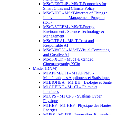
MScT-ESCLiP - MScT-Economics for
Smart Cities and Climate Policy
MScT-IOT - MScT-Internet of Things :
Innovation and Management Program
(IoT)
MScT-STEEM - MScT-Energy
Environment : Science Technology &
Management
MScT-TRAI - MScT-Trust and
Responsible AI
MScT-ViCAI - MScT-Visual Computing
and Creative AI
MScT-XCin - MScT-Extended
Cinematography XCin
Master (DNM)
M1APPMATH - M1 APPMS -
Mathématiques Appliquées et Statistiques
M1BIOHEA - M1 BH - Biologie et Santé
M1CHEINT - M1 CI - Chimie et
Interfaces
M1CPS - M1 CPS - Système Cyber
Physique
M1HEP - M1 HEP - Physique des Hautes
Energies
M1IES - M1 IES - Innovation, Entreprise