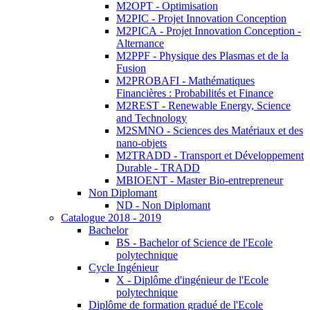
M2OPT - Optimisation
M2PIC - Projet Innovation Conception
M2PICA - Projet Innovation Conception -
Alternance
M2PPF - Physique des Plasmas et de la
Fusion
M2PROBAFI - Mathématiques
Financières : Probabilités et Finance
M2REST - Renewable Energy, Science
and Technology
M2SMNO - Sciences des Matériaux et des
nano-objets
M2TRADD - Transport et Développement
Durable - TRADD
MBIOENT - Master Bio-entrepreneur
Non Diplomant
ND - Non Diplomant
Catalogue 2018 - 2019
Bachelor
BS - Bachelor of Science de l'Ecole
polytechnique
Cycle Ingénieur
X - Diplôme d'ingénieur de l'Ecole
polytechnique
Diplôme de formation gradué de l'Ecole