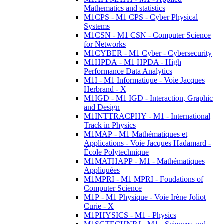
Mathematics and statistics
M1CPS - M1 CPS - Cyber Physical
Systems
M1CSN - M1 CSN - Computer Science
for Networks
M1CYBER - M1 Cyber - Cybersecurity
M1HPDA - M1 HPDA - High
Performance Data Analytics
M1I - M1 Informatique - Voie Jacques
Herbrand - X
M1IGD - M1 IGD - Interaction, Graphic
and Design
M1INTTRACPHY - M1 - International
Track in Physics
M1MAP - M1 Mathématiques et
Applications - Voie Jacques Hadamard -
École Polytechnique
M1MATHAPP - M1 - Mathématiques
Appliquées
M1MPRI - M1 MPRI - Foudations of
Computer Science
M1P - M1 Physique - Voie Irène Joliot
Curie - X
M1PHYSICS - M1 - Physics