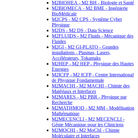
M2BIOHEA - M2 BH - Biologie et Santé
M2BIOMECA - M2 BME - Ingénierie
BioMédicale
M2CPS - M2 CPS - Système Cyber
Physique
M2DS - M2 DS - Data Science
M2FLUIDS - M2 Fluids - Mécanique des
Fluides
M2GI - M2 GI-PLATO - Grandes
installations - Plasmas, Lasers,
Accélérateurs, Tokamaks
M2HEP - M2 HEP - Physique des Hautes
Energies
M2ICFP - M2 ICFP - Centre International
de Physique Fondamentale
M2MACHI - M2 MACHI - Chimie des
Matériaux et Interfaces
M2MARES - M2 PBR - Physique par
Recherche
M2MATHMOD - M2 MM - Modélisation
Mathématique
M2MECENCLI - M2 MECENCLI -
Génie Mécanique pour les Cliniciens
M2MOCHI - M2 MoChI - Chimie
Moléculaire et Interfaces