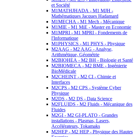
et Société
M1MATHJHADA - M1 MJH -
Mathématiques Jacques Hadamard
M1MECHA - M1 Mech - Mécanique
M1MIE - M1 MiE - Master en Economie
M1MPRI - M1 MPRI - Fondements de
l'Informatique
M1PHYSICS - M1 PHYS - Physique
M2AAG - M2 AAG - Analyse,
Arithmétique, Géométrie
M2BIOHEA - M2 BH - Biologie et Santé
M2BIOMECA - M2 BME - Ingénierie
BioMédicale
M2CHEINT - M2 CI - Chimie et
Interfaces
M2CPS - M2 CPS - Système Cyber
Physique
M2DS - M2 DS - Data Science
M2FLUIDS - M2 Fluids - Mécanique des
Fluides
M2GI - M2 GI-PLATO - Grandes
installations - Plasmas, Lasers,
Accélérateurs, Tokamaks
M2HEP - M2 HEP - Physique des Hautes