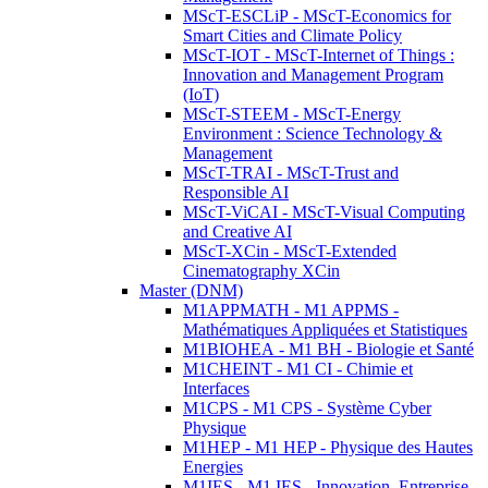
MScT-ESCLiP - MScT-Economics for
Smart Cities and Climate Policy
MScT-IOT - MScT-Internet of Things :
Innovation and Management Program
(IoT)
MScT-STEEM - MScT-Energy
Environment : Science Technology &
Management
MScT-TRAI - MScT-Trust and
Responsible AI
MScT-ViCAI - MScT-Visual Computing
and Creative AI
MScT-XCin - MScT-Extended
Cinematography XCin
Master (DNM)
M1APPMATH - M1 APPMS -
Mathématiques Appliquées et Statistiques
M1BIOHEA - M1 BH - Biologie et Santé
M1CHEINT - M1 CI - Chimie et
Interfaces
M1CPS - M1 CPS - Système Cyber
Physique
M1HEP - M1 HEP - Physique des Hautes
Energies
M1IES - M1 IES - Innovation, Entreprise