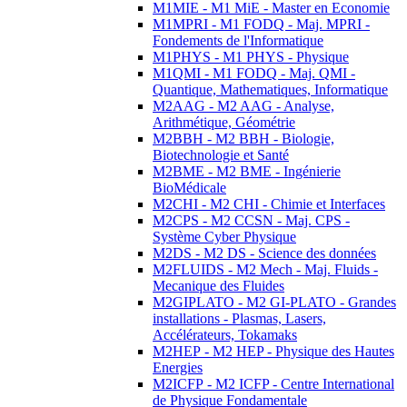
M1MIE - M1 MiE - Master en Economie
M1MPRI - M1 FODQ - Maj. MPRI -
Fondements de l'Informatique
M1PHYS - M1 PHYS - Physique
M1QMI - M1 FODQ - Maj. QMI -
Quantique, Mathematiques, Informatique
M2AAG - M2 AAG - Analyse,
Arithmétique, Géométrie
M2BBH - M2 BBH - Biologie,
Biotechnologie et Santé
M2BME - M2 BME - Ingénierie
BioMédicale
M2CHI - M2 CHI - Chimie et Interfaces
M2CPS - M2 CCSN - Maj. CPS -
Système Cyber Physique
M2DS - M2 DS - Science des données
M2FLUIDS - M2 Mech - Maj. Fluids -
Mecanique des Fluides
M2GIPLATO - M2 GI-PLATO - Grandes
installations - Plasmas, Lasers,
Accélérateurs, Tokamaks
M2HEP - M2 HEP - Physique des Hautes
Energies
M2ICFP - M2 ICFP - Centre International
de Physique Fondamentale