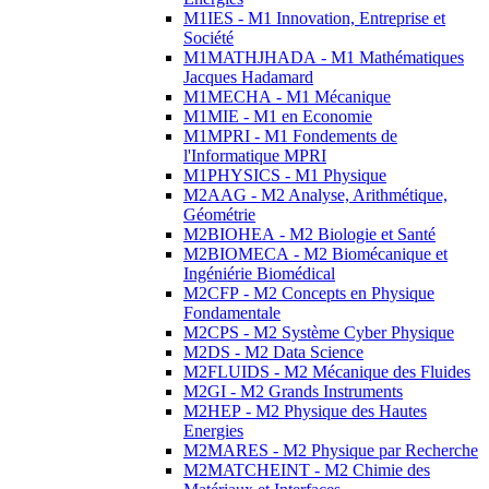
M1IES - M1 Innovation, Entreprise et
Société
M1MATHJHADA - M1 Mathématiques
Jacques Hadamard
M1MECHA - M1 Mécanique
M1MIE - M1 en Economie
M1MPRI - M1 Fondements de
l'Informatique MPRI
M1PHYSICS - M1 Physique
M2AAG - M2 Analyse, Arithmétique,
Géométrie
M2BIOHEA - M2 Biologie et Santé
M2BIOMECA - M2 Biomécanique et
Ingéniérie Biomédical
M2CFP - M2 Concepts en Physique
Fondamentale
M2CPS - M2 Système Cyber Physique
M2DS - M2 Data Science
M2FLUIDS - M2 Mécanique des Fluides
M2GI - M2 Grands Instruments
M2HEP - M2 Physique des Hautes
Energies
M2MARES - M2 Physique par Recherche
M2MATCHEINT - M2 Chimie des