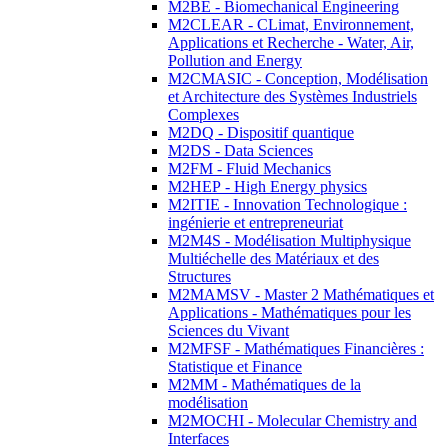
M2BE - Biomechanical Engineering
M2CLEAR - CLimat, Environnement,
Applications et Recherche - Water, Air,
Pollution and Energy
M2CMASIC - Conception, Modélisation
et Architecture des Systèmes Industriels
Complexes
M2DQ - Dispositif quantique
M2DS - Data Sciences
M2FM - Fluid Mechanics
M2HEP - High Energy physics
M2ITIE - Innovation Technologique :
ingénierie et entrepreneuriat
M2M4S - Modélisation Multiphysique
Multiéchelle des Matériaux et des
Structures
M2MAMSV - Master 2 Mathématiques et
Applications - Mathématiques pour les
Sciences du Vivant
M2MFSF - Mathématiques Financières :
Statistique et Finance
M2MM - Mathématiques de la
modélisation
M2MOCHI - Molecular Chemistry and
Interfaces