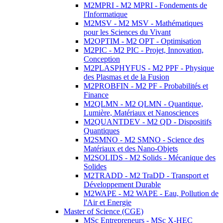
M2MPRI - M2 MPRI - Fondements de
l'Informatique
M2MSV - M2 MSV - Mathématiques
pour les Sciences du Vivant
M2OPTIM - M2 OPT - Optimisation
M2PIC - M2 PIC - Projet, Innovation,
Conception
M2PLASPHYFUS - M2 PPF - Physique
des Plasmas et de la Fusion
M2PROBFIN - M2 PF - Probabilités et
Finance
M2QLMN - M2 QLMN - Quantique,
Lumière, Matériaux et Nanosciences
M2QUANTDEV - M2 QD - Dispositifs
Quantiques
M2SMNO - M2 SMNO - Science des
Matériaux et des Nano-Objets
M2SOLIDS - M2 Solids - Mécanique des
Solides
M2TRADD - M2 TraDD - Transport et
Développement Durable
M2WAPE - M2 WAPE - Eau, Pollution de
l'Air et Energie
Master of Science (CGE)
MSc Entrepreneurs - MSc X-HEC