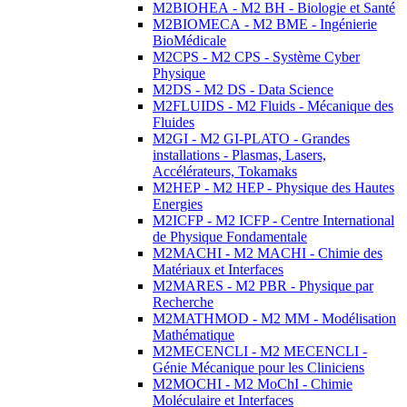
M2BIOHEA - M2 BH - Biologie et Santé
M2BIOMECA - M2 BME - Ingénierie
BioMédicale
M2CPS - M2 CPS - Système Cyber
Physique
M2DS - M2 DS - Data Science
M2FLUIDS - M2 Fluids - Mécanique des
Fluides
M2GI - M2 GI-PLATO - Grandes
installations - Plasmas, Lasers,
Accélérateurs, Tokamaks
M2HEP - M2 HEP - Physique des Hautes
Energies
M2ICFP - M2 ICFP - Centre International
de Physique Fondamentale
M2MACHI - M2 MACHI - Chimie des
Matériaux et Interfaces
M2MARES - M2 PBR - Physique par
Recherche
M2MATHMOD - M2 MM - Modélisation
Mathématique
M2MECENCLI - M2 MECENCLI -
Génie Mécanique pour les Cliniciens
M2MOCHI - M2 MoChI - Chimie
Moléculaire et Interfaces