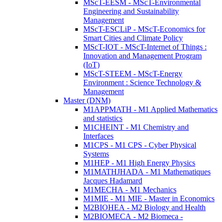
MScT-EESM - MScT-Environmental
Engineering and Sustainability
Management
MScT-ESCLiP - MScT-Economics for
Smart Cities and Climate Policy
MScT-IOT - MScT-Internet of Things :
Innovation and Management Program
(IoT)
MScT-STEEM - MScT-Energy
Environment : Science Technology &
Management
Master (DNM)
M1APPMATH - M1 Applied Mathematics
and statistics
M1CHEINT - M1 Chemistry and
Interfaces
M1CPS - M1 CPS - Cyber Physical
Systems
M1HEP - M1 High Energy Physics
M1MATHJHADA - M1 Mathematiques
Jacques Hadamard
M1MECHA - M1 Mechanics
M1MIE - M1 MIE - Master in Economics
M2BIOHEA - M2 Biology and Health
M2BIOMECA - M2 Biomeca -