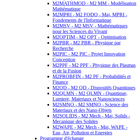
M2MATHMOD - M2 MM - Modélisation
Mathématique
M2MPRI - M2 FODQ - Maj. MPRI -
Fondements de l'Informatique
M2MSV - M2 MSV - Mathématiques
pour les Sciences du Vivant
M2OPTIM - M2 OPT - Optimisation
M2PBR - M2 PBR - Physique par
Recherche
M2PIC - M2 PIC - Projet Innovation
Conception
M2PPF - M2 PPF - Physique des Plasmas
et de la Fusion
M2PROBFIN - M2 PF - Probabilités et
Finance
M2QD - M2 QD - Dispositifs Quantiques
M2QLMN - M2 QLMN - Quantique,
Lumiere, Materiaux et Nanosciences
M2SMNO - M2 SMNO - Science des
Materiaux et des Nano-Objets
M2SOLIDS - M2 Mech - Maj. Solids -
Mecanique des Solides
M2WAPE - M2 Mech - Maj. WAPE -
Eau, Air, Pollution et Energies
Programme d'échange