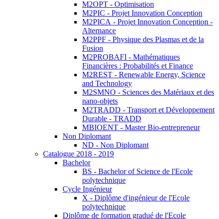
M2OPT - Optimisation
M2PIC - Projet Innovation Conception
M2PICA - Projet Innovation Conception -
Alternance
M2PPF - Physique des Plasmas et de la
Fusion
M2PROBAFI - Mathématiques
Financières : Probabilités et Finance
M2REST - Renewable Energy, Science
and Technology
M2SMNO - Sciences des Matériaux et des
nano-objets
M2TRADD - Transport et Développement
Durable - TRADD
MBIOENT - Master Bio-entrepreneur
Non Diplomant
ND - Non Diplomant
Catalogue 2018 - 2019
Bachelor
BS - Bachelor of Science de l'Ecole
polytechnique
Cycle Ingénieur
X - Diplôme d'ingénieur de l'Ecole
polytechnique
Diplôme de formation gradué de l'Ecole