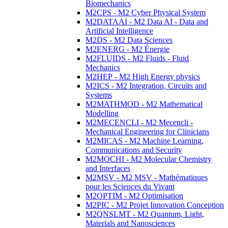
Biomechanics
M2CPS - M2 Cyber Physical System
M2DATAAI - M2 Data AI - Data and
Artificial Intelligence
M2DS - M2 Data Sciences
M2ENERG - M2 Énergie
M2FLUIDS - M2 Fluids - Fluid
Mechanics
M2HEP - M2 High Energy physics
M2ICS - M2 Integration, Circuits and
Systems
M2MATHMOD - M2 Mathematical
Modelling
M2MECENCLI - M2 Mecencli -
Mechanical Engineering for Clinicians
M2MICAS - M2 Machine Learning,
Communications and Security
M2MOCHI - M2 Molecular Chemistry
and Interfaces
M2MSV - M2 MSV - Mathématiques
pour les Sciences du Vivant
M2OPTIM - M2 Optimisation
M2PIC - M2 Projet Innovation Conception
M2QNSLMT - M2 Quantum, Light,
Materials and Nanosciences