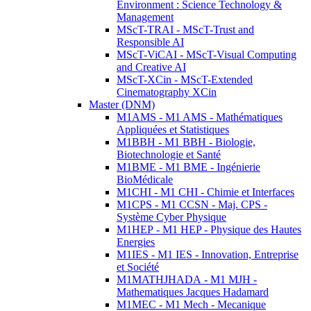
Environment : Science Technology &
Management
MScT-TRAI - MScT-Trust and
Responsible AI
MScT-ViCAI - MScT-Visual Computing
and Creative AI
MScT-XCin - MScT-Extended
Cinematography XCin
Master (DNM)
M1AMS - M1 AMS - Mathématiques
Appliquées et Statistiques
M1BBH - M1 BBH - Biologie,
Biotechnologie et Santé
M1BME - M1 BME - Ingénierie
BioMédicale
M1CHI - M1 CHI - Chimie et Interfaces
M1CPS - M1 CCSN - Maj. CPS -
Système Cyber Physique
M1HEP - M1 HEP - Physique des Hautes
Energies
M1IES - M1 IES - Innovation, Entreprise
et Société
M1MATHJHADA - M1 MJH -
Mathematiques Jacques Hadamard
M1MEC - M1 Mech - Mecanique