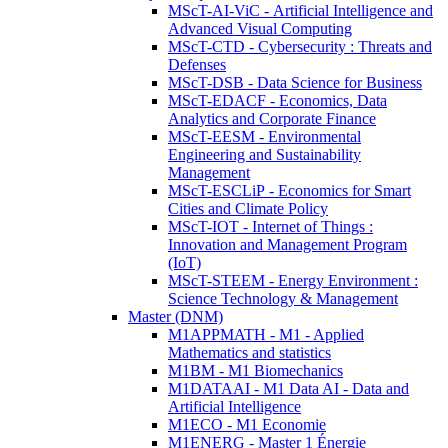
MScT-AI-ViC - Artificial Intelligence and
Advanced Visual Computing
MScT-CTD - Cybersecurity : Threats and
Defenses
MScT-DSB - Data Science for Business
MScT-EDACF - Economics, Data
Analytics and Corporate Finance
MScT-EESM - Environmental
Engineering and Sustainability
Management
MScT-ESCLiP - Economics for Smart
Cities and Climate Policy
MScT-IOT - Internet of Things :
Innovation and Management Program
(IoT)
MScT-STEEM - Energy Environment :
Science Technology & Management
Master (DNM)
M1APPMATH - M1 - Applied
Mathematics and statistics
M1BM - M1 Biomechanics
M1DATAAI - M1 Data AI - Data and
Artificial Intelligence
M1ECO - M1 Economie
M1ENERG - Master 1 Énergie