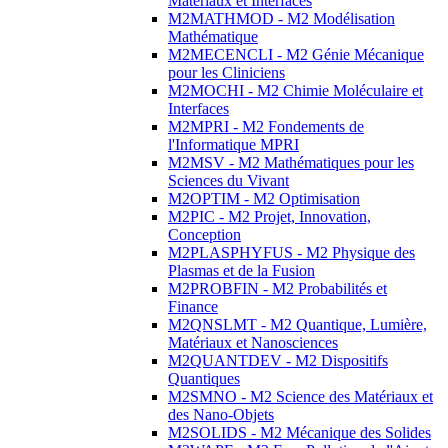
Matériaux et Interfaces
M2MATHMOD - M2 Modélisation
Mathématique
M2MECENCLI - M2 Génie Mécanique
pour les Cliniciens
M2MOCHI - M2 Chimie Moléculaire et
Interfaces
M2MPRI - M2 Fondements de
l'Informatique MPRI
M2MSV - M2 Mathématiques pour les
Sciences du Vivant
M2OPTIM - M2 Optimisation
M2PIC - M2 Projet, Innovation,
Conception
M2PLASPHYFUS - M2 Physique des
Plasmas et de la Fusion
M2PROBFIN - M2 Probabilités et
Finance
M2QNSLMT - M2 Quantique, Lumière,
Matériaux et Nanosciences
M2QUANTDEV - M2 Dispositifs
Quantiques
M2SMNO - M2 Science des Matériaux et
des Nano-Objets
M2SOLIDS - M2 Mécanique des Solides