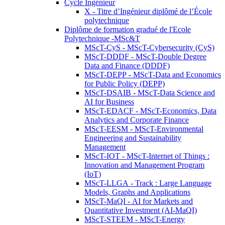
Cycle Ingénieur
X - Titre d’Ingénieur diplômé de l’École
polytechnique
Diplôme de formation gradué de l'Ecole
Polytechnique -MSc&T
MScT-CyS - MScT-Cybersecurity (CyS)
MScT-DDDF - MScT-Double Degree
Data and Finance (DDDF)
MScT-DEPP - MScT-Data and Economics
for Public Policy (DEPP)
MScT-DSAIB - MScT-Data Science and
AI for Business
MScT-EDACF - MScT-Economics, Data
Analytics and Corporate Finance
MScT-EESM - MScT-Environmental
Engineering and Sustainability
Management
MScT-IOT - MScT-Internet of Things :
Innovation and Management Program
(IoT)
MScT-LLGA - Track : Large Language
Models, Graphs and Applications
MScT-MaQI - AI for Markets and
Quantitative Investment (AI-MaQI)
MScT-STEEM - MScT-Energy