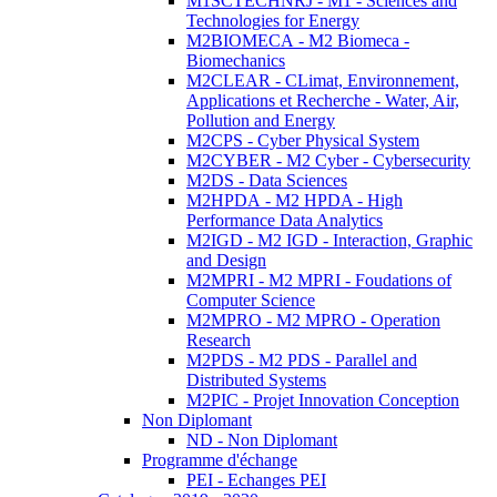
M1SCTECHNRJ - M1 - Sciences and
Technologies for Energy
M2BIOMECA - M2 Biomeca -
Biomechanics
M2CLEAR - CLimat, Environnement,
Applications et Recherche - Water, Air,
Pollution and Energy
M2CPS - Cyber Physical System
M2CYBER - M2 Cyber - Cybersecurity
M2DS - Data Sciences
M2HPDA - M2 HPDA - High
Performance Data Analytics
M2IGD - M2 IGD - Interaction, Graphic
and Design
M2MPRI - M2 MPRI - Foudations of
Computer Science
M2MPRO - M2 MPRO - Operation
Research
M2PDS - M2 PDS - Parallel and
Distributed Systems
M2PIC - Projet Innovation Conception
Non Diplomant
ND - Non Diplomant
Programme d'échange
PEI - Echanges PEI