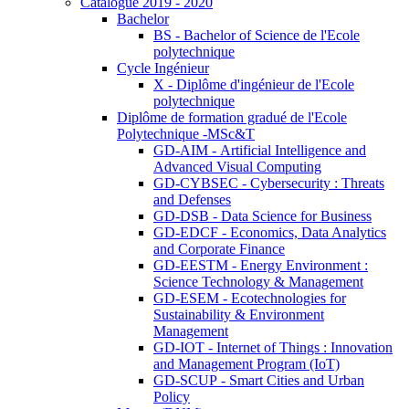
Catalogue 2019 - 2020
Bachelor
BS - Bachelor of Science de l'Ecole
polytechnique
Cycle Ingénieur
X - Diplôme d'ingénieur de l'Ecole
polytechnique
Diplôme de formation gradué de l'Ecole
Polytechnique -MSc&T
GD-AIM - Artificial Intelligence and
Advanced Visual Computing
GD-CYBSEC - Cybersecurity : Threats
and Defenses
GD-DSB - Data Science for Business
GD-EDCF - Economics, Data Analytics
and Corporate Finance
GD-EESTM - Energy Environment :
Science Technology & Management
GD-ESEM - Ecotechnologies for
Sustainability & Environment
Management
GD-IOT - Internet of Things : Innovation
and Management Program (IoT)
GD-SCUP - Smart Cities and Urban
Policy