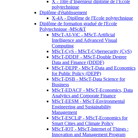
X - Titre d’Ingénieur diplômé de l’École
polytechnique
Diplôme d'établissement
X-4A - Diplôme de l'Ecole polytechnique
Diplôme de formation gradué de l'Ecole
Polytechnique -MSc&T
MScT-AI-ViC - MScT-Artificial
Intelligence and Advanced Visual
Computing
MScT-CyS - MScT-Cybersecurity (CyS)
MScT-DDDF - MScT-Double Degree
Data and Finance (DDDF)
MScT-DEPP - MScT-Data and Economics
for Public Policy (DEPP)
MScT-DSB - MScT-Data Science for
Business
MScT-EDACF - MScT-Economics, Data
Analytics and Corporate Finance
MScT-EESM - MScT-Environmental
Engineering and Sustainability
Management
MScT-ESCLiP - MScT-Economics for
Smart Cities and Climate Policy
MScT-IOT - MScT-Internet of Things :
Innovation and Management Program