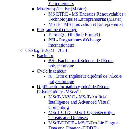
Entrepreneurs
Mastère spécialisé (Master)
MS ETRE - MS Energies Renouvelables :
Technologies et Entrepreneuriat (Master)
MS IE - MS Innovation et Entreprenariat
Programme d'échange
EuroteQ - Diplôme EuroteQ
PEI - Programmes d'échange
internationaux
Catalogue 2023 - 2024
Bachelor
BS - Bachelor of Science de l'Ecole
polytechnique
Cycle Ingénieur
X - Titre d’Ingénieur diplômé de l’École
polytechnique
Diplôme de formation gradué de l'Ecole
Polytechnique -MSc&T
MScT-AI-ViC - MScT-Artificial
Intelligence and Advanced Visual
Computing
MScT-CTD - MScT-Cybersecurity :
Threats and Defenses
MScT-DDDF - MScT-Double Degree
Data and Finance (DDDF)