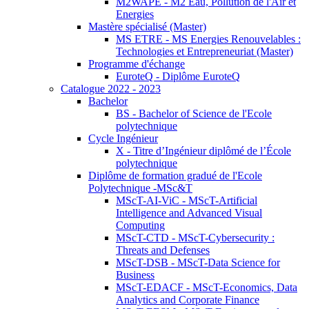
M2WAPE - M2 Eau, Pollution de l'Air et
Energies
Mastère spécialisé (Master)
MS ETRE - MS Energies Renouvelables :
Technologies et Entrepreneuriat (Master)
Programme d'échange
EuroteQ - Diplôme EuroteQ
Catalogue 2022 - 2023
Bachelor
BS - Bachelor of Science de l'Ecole
polytechnique
Cycle Ingénieur
X - Titre d’Ingénieur diplômé de l’École
polytechnique
Diplôme de formation gradué de l'Ecole
Polytechnique -MSc&T
MScT-AI-ViC - MScT-Artificial
Intelligence and Advanced Visual
Computing
MScT-CTD - MScT-Cybersecurity :
Threats and Defenses
MScT-DSB - MScT-Data Science for
Business
MScT-EDACF - MScT-Economics, Data
Analytics and Corporate Finance