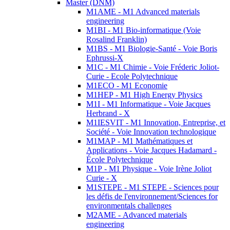
Master (DNM)
M1AME - M1 Advanced materials
engineering
M1BI - M1 Bio-informatique (Voie
Rosalind Franklin)
M1BS - M1 Biologie-Santé - Voie Boris
Ephrussi-X
M1C - M1 Chimie - Voie Fréderic Joliot-
Curie - Ecole Polytechnique
M1ECO - M1 Economie
M1HEP - M1 High Energy Physics
M1I - M1 Informatique - Voie Jacques
Herbrand - X
M1IESVIT - M1 Innovation, Entreprise, et
Société - Voie Innovation technologique
M1MAP - M1 Mathématiques et
Applications - Voie Jacques Hadamard -
École Polytechnique
M1P - M1 Physique - Voie Irène Joliot
Curie - X
M1STEPE - M1 STEPE - Sciences pour
les défis de l'environnement/Sciences for
environmentals challenges
M2AME - Advanced materials
engineering