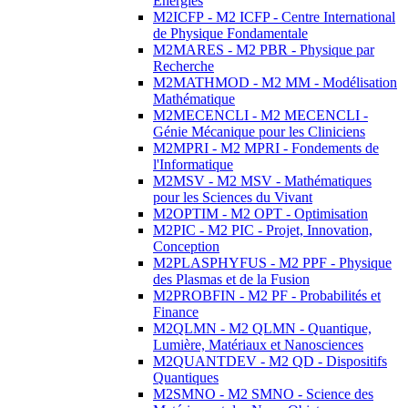
Energies
M2ICFP - M2 ICFP - Centre International
de Physique Fondamentale
M2MARES - M2 PBR - Physique par
Recherche
M2MATHMOD - M2 MM - Modélisation
Mathématique
M2MECENCLI - M2 MECENCLI -
Génie Mécanique pour les Cliniciens
M2MPRI - M2 MPRI - Fondements de
l'Informatique
M2MSV - M2 MSV - Mathématiques
pour les Sciences du Vivant
M2OPTIM - M2 OPT - Optimisation
M2PIC - M2 PIC - Projet, Innovation,
Conception
M2PLASPHYFUS - M2 PPF - Physique
des Plasmas et de la Fusion
M2PROBFIN - M2 PF - Probabilités et
Finance
M2QLMN - M2 QLMN - Quantique,
Lumière, Matériaux et Nanosciences
M2QUANTDEV - M2 QD - Dispositifs
Quantiques
M2SMNO - M2 SMNO - Science des