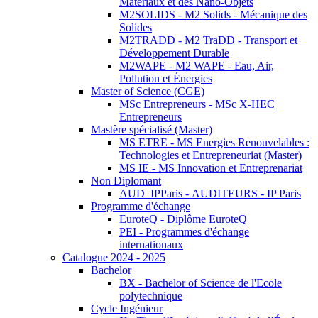
Matériaux et des Nano-Objets
M2SOLIDS - M2 Solids - Mécanique des
Solides
M2TRADD - M2 TraDD - Transport et
Développement Durable
M2WAPE - M2 WAPE - Eau, Air,
Pollution et Énergies
Master of Science (CGE)
MSc Entrepreneurs - MSc X-HEC
Entrepreneurs
Mastère spécialisé (Master)
MS ETRE - MS Energies Renouvelables :
Technologies et Entrepreneuriat (Master)
MS IE - MS Innovation et Entreprenariat
Non Diplomant
AUD_IPParis - AUDITEURS - IP Paris
Programme d'échange
EuroteQ - Diplôme EuroteQ
PEI - Programmes d'échange
internationaux
Catalogue 2024 - 2025
Bachelor
BX - Bachelor of Science de l'Ecole
polytechnique
Cycle Ingénieur