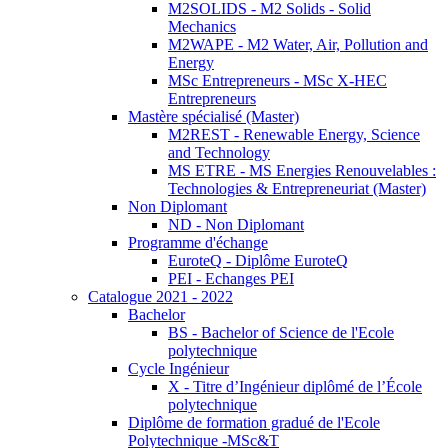
M2SOLIDS - M2 Solids - Solid
Mechanics
M2WAPE - M2 Water, Air, Pollution and
Energy
MSc Entrepreneurs - MSc X-HEC
Entrepreneurs
Mastère spécialisé (Master)
M2REST - Renewable Energy, Science
and Technology
MS ETRE - MS Energies Renouvelables :
Technologies & Entrepreneuriat (Master)
Non Diplomant
ND - Non Diplomant
Programme d'échange
EuroteQ - Diplôme EuroteQ
PEI - Echanges PEI
Catalogue 2021 - 2022
Bachelor
BS - Bachelor of Science de l'Ecole
polytechnique
Cycle Ingénieur
X - Titre d’Ingénieur diplômé de l’École
polytechnique
Diplôme de formation gradué de l'Ecole
Polytechnique -MSc&T