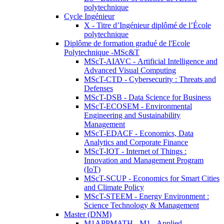
polytechnique
Cycle Ingénieur
X - Titre d’Ingénieur diplômé de l’École
polytechnique
Diplôme de formation gradué de l'Ecole
Polytechnique -MSc&T
MScT-AIAVC - Artificial Intelligence and
Advanced Visual Computing
MScT-CTD - Cybersecurity : Threats and
Defenses
MScT-DSB - Data Science for Business
MScT-ECOSEM - Environmental
Engineering and Sustainability
Management
MScT-EDACF - Economics, Data
Analytics and Corporate Finance
MScT-IOT - Internet of Things :
Innovation and Management Program
(IoT)
MScT-SCUP - Economics for Smart Cities
and Climate Policy
MScT-STEEM - Energy Environment :
Science Technology & Management
Master (DNM)
M1APPMATH - M1 - Applied