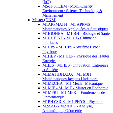
(IoT)
MScT-STEEM - MScT-Energy
Environment : Science Technology &
Management
Master (DNM)
M1APPMATH - M1 APPMS -
Mathématiques Appliquées et Statistiques
M1BIOHEA - M1 BH - Biologie et Santé
M1CHEINT - M1 CI - Chimie et
Interfaces
M1CPS - M1 CPS - Système Cyber
Physique
M1HEP - M1 HEP - Physique des Hautes
Energies
M1IES - M1 IES - Innovation, Entreprise
et Société
M1MATHJHADA - M1 MJH -
Mathématiques Jacques Hadamard
M1MECHA - M1 Mech - Mécanique
M1MIE - M1 MiE - Master en Economie
M1MPRI - M1 MPRI - Fondements de
l'Informatique
M1PHYSICS - M1 PHYS - Physique
M2AAG - M2 AAG - Analyse,
Arithmétique, Géométrie