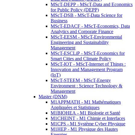
MScT-DEPP - MScT-Data and Economics
for Public Policy (DEPP)
MScT-DSB - MScT-Data Science for
Business
MScT-EDACF - MScT-Economics, Data
Analytics and Corporate Finance
MScT-EESM - MScT-Environmental
Engineering and Sustainability
Management
MScT-ESCLiP - MScT-Economics for
Smart Cities and Climate Policy
MScT-IOT - MScT-Internet of Things :
Innovation and Management Program
(IoT)
MScT-STEEM - MScT-Energy
Environment : Science Technology &
Management
Master (DNM)
M1APPMATH - M1 Mathématiques
Appliquées et Statistiques
M1BIOHEA - M1 Biologie et Santé
M1CHEINT - M1 Chimie et Interfaces
M1CPS - M1 Système Cyber Physique
M1HEP - M1 Physique des Hautes
Energies