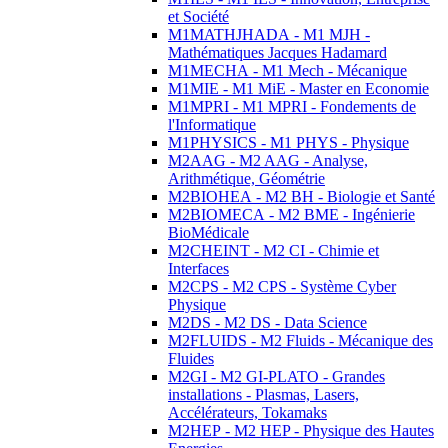
et Société
M1MATHJHADA - M1 MJH -
Mathématiques Jacques Hadamard
M1MECHA - M1 Mech - Mécanique
M1MIE - M1 MiE - Master en Economie
M1MPRI - M1 MPRI - Fondements de
l'Informatique
M1PHYSICS - M1 PHYS - Physique
M2AAG - M2 AAG - Analyse,
Arithmétique, Géométrie
M2BIOHEA - M2 BH - Biologie et Santé
M2BIOMECA - M2 BME - Ingénierie
BioMédicale
M2CHEINT - M2 CI - Chimie et
Interfaces
M2CPS - M2 CPS - Système Cyber
Physique
M2DS - M2 DS - Data Science
M2FLUIDS - M2 Fluids - Mécanique des
Fluides
M2GI - M2 GI-PLATO - Grandes
installations - Plasmas, Lasers,
Accélérateurs, Tokamaks
M2HEP - M2 HEP - Physique des Hautes