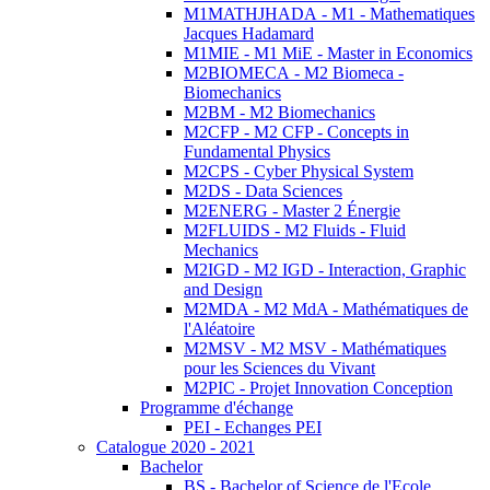
M1MATHJHADA - M1 - Mathematiques
Jacques Hadamard
M1MIE - M1 MiE - Master in Economics
M2BIOMECA - M2 Biomeca -
Biomechanics
M2BM - M2 Biomechanics
M2CFP - M2 CFP - Concepts in
Fundamental Physics
M2CPS - Cyber Physical System
M2DS - Data Sciences
M2ENERG - Master 2 Énergie
M2FLUIDS - M2 Fluids - Fluid
Mechanics
M2IGD - M2 IGD - Interaction, Graphic
and Design
M2MDA - M2 MdA - Mathématiques de
l'Aléatoire
M2MSV - M2 MSV - Mathématiques
pour les Sciences du Vivant
M2PIC - Projet Innovation Conception
Programme d'échange
PEI - Echanges PEI
Catalogue 2020 - 2021
Bachelor
BS - Bachelor of Science de l'Ecole