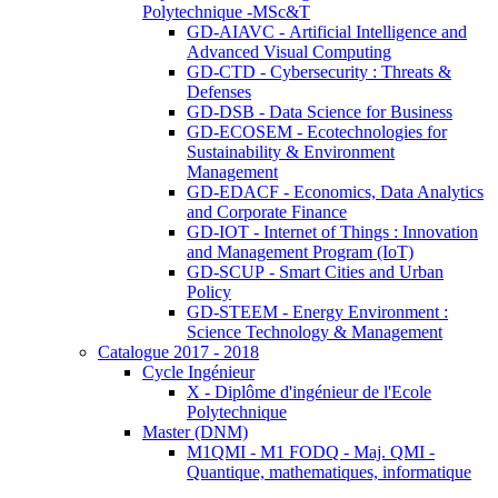
Polytechnique -MSc&T
GD-AIAVC - Artificial Intelligence and
Advanced Visual Computing
GD-CTD - Cybersecurity : Threats &
Defenses
GD-DSB - Data Science for Business
GD-ECOSEM - Ecotechnologies for
Sustainability & Environment
Management
GD-EDACF - Economics, Data Analytics
and Corporate Finance
GD-IOT - Internet of Things : Innovation
and Management Program (IoT)
GD-SCUP - Smart Cities and Urban
Policy
GD-STEEM - Energy Environment :
Science Technology & Management
Catalogue 2017 - 2018
Cycle Ingénieur
X - Diplôme d'ingénieur de l'Ecole
Polytechnique
Master (DNM)
M1QMI - M1 FODQ - Maj. QMI -
Quantique, mathematiques, informatique