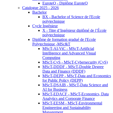
EuroteQ - Diplôme EuroteQ
Catalogue 2025 - 2026
Bachelor
BX - Bachelor of Science de l'Ecole
polytechnique
Cycle Ingénieur
X - Titre d’Ingénieur diplômé de l’École
polytechnique
Diplôme de formation gradué de l'Ecole
Polytechnique -MSc&T
MScT-AI-ViC - MScT-Artificial
Intelligence and Advanced Visual
Computing
MScT-CyS - MScT-Cybersecurity (CyS)
MScT-DDDF - MScT-Double Degree
Data and Finance (DDDF)
MScT-DEPP - MScT-Data and Economics
for Public Policy (DEPP)
MScT-DSAIB - MScT-Data Science and
AI for Business
MScT-EDACF - MScT-Economics, Data
Analytics and Corporate Finance
MScT-EESM - MScT-Environmental
Engineering and Sustainability
Management