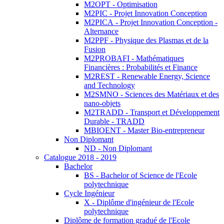
M2OPT - Optimisation
M2PIC - Projet Innovation Conception
M2PICA - Projet Innovation Conception -
Alternance
M2PPF - Physique des Plasmas et de la
Fusion
M2PROBAFI - Mathématiques
Financières : Probabilités et Finance
M2REST - Renewable Energy, Science
and Technology
M2SMNO - Sciences des Matériaux et des
nano-objets
M2TRADD - Transport et Développement
Durable - TRADD
MBIOENT - Master Bio-entrepreneur
Non Diplomant
ND - Non Diplomant
Catalogue 2018 - 2019
Bachelor
BS - Bachelor of Science de l'Ecole
polytechnique
Cycle Ingénieur
X - Diplôme d'ingénieur de l'Ecole
polytechnique
Diplôme de formation gradué de l'Ecole