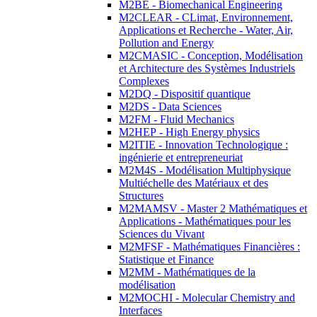
M2BE - Biomechanical Engineering
M2CLEAR - CLimat, Environnement,
Applications et Recherche - Water, Air,
Pollution and Energy
M2CMASIC - Conception, Modélisation
et Architecture des Systèmes Industriels
Complexes
M2DQ - Dispositif quantique
M2DS - Data Sciences
M2FM - Fluid Mechanics
M2HEP - High Energy physics
M2ITIE - Innovation Technologique :
ingénierie et entrepreneuriat
M2M4S - Modélisation Multiphysique
Multiéchelle des Matériaux et des
Structures
M2MAMSV - Master 2 Mathématiques et
Applications - Mathématiques pour les
Sciences du Vivant
M2MFSF - Mathématiques Financières :
Statistique et Finance
M2MM - Mathématiques de la
modélisation
M2MOCHI - Molecular Chemistry and
Interfaces