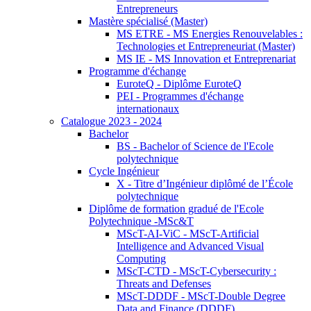
Entrepreneurs
Mastère spécialisé (Master)
MS ETRE - MS Energies Renouvelables :
Technologies et Entrepreneuriat (Master)
MS IE - MS Innovation et Entreprenariat
Programme d'échange
EuroteQ - Diplôme EuroteQ
PEI - Programmes d'échange
internationaux
Catalogue 2023 - 2024
Bachelor
BS - Bachelor of Science de l'Ecole
polytechnique
Cycle Ingénieur
X - Titre d’Ingénieur diplômé de l’École
polytechnique
Diplôme de formation gradué de l'Ecole
Polytechnique -MSc&T
MScT-AI-ViC - MScT-Artificial
Intelligence and Advanced Visual
Computing
MScT-CTD - MScT-Cybersecurity :
Threats and Defenses
MScT-DDDF - MScT-Double Degree
Data and Finance (DDDF)