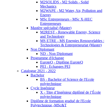
M2SOLIDS - M2 Solids - Solid
Mechanics
M2WAPE - M2 Water, Air, Pollution and
Energy
MSc Entrepreneurs - MSc X-HEC
Entrepreneurs
Mastère spécialisé (Master)
M2REST - Renewable Energy, Science
and Technology
MS ETRE - MS Energies Renouvelables :
Technologies & Entrepreneuriat (Master)
Non Diplomant
ND - Non Diplomant
Programme d'échange
EuroteQ - Diplôme EuroteQ
PEI - Echanges PEI
Catalogue 2021 - 2022
Bachelor
BS - Bachelor of Science de l'Ecole
polytechnique
Cycle Ingénieur
X - Titre d’Ingénieur diplômé de l’École
polytechnique
Diplôme de formation gradué de l'Ecole
Polytechnique -MSc&T