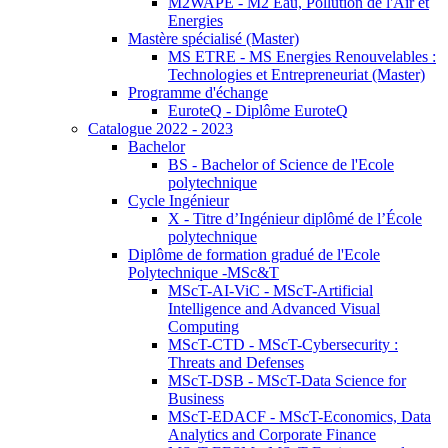
M2WAPE - M2 Eau, Pollution de l'Air et
Energies
Mastère spécialisé (Master)
MS ETRE - MS Energies Renouvelables :
Technologies et Entrepreneuriat (Master)
Programme d'échange
EuroteQ - Diplôme EuroteQ
Catalogue 2022 - 2023
Bachelor
BS - Bachelor of Science de l'Ecole
polytechnique
Cycle Ingénieur
X - Titre d’Ingénieur diplômé de l’École
polytechnique
Diplôme de formation gradué de l'Ecole
Polytechnique -MSc&T
MScT-AI-ViC - MScT-Artificial
Intelligence and Advanced Visual
Computing
MScT-CTD - MScT-Cybersecurity :
Threats and Defenses
MScT-DSB - MScT-Data Science for
Business
MScT-EDACF - MScT-Economics, Data
Analytics and Corporate Finance