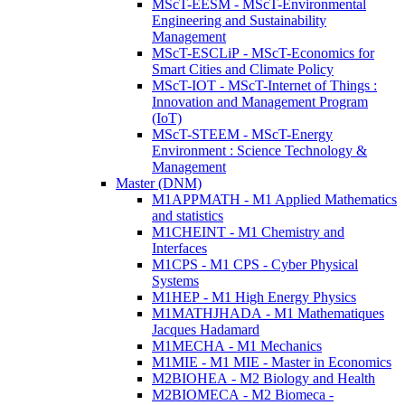
MScT-EESM - MScT-Environmental
Engineering and Sustainability
Management
MScT-ESCLiP - MScT-Economics for
Smart Cities and Climate Policy
MScT-IOT - MScT-Internet of Things :
Innovation and Management Program
(IoT)
MScT-STEEM - MScT-Energy
Environment : Science Technology &
Management
Master (DNM)
M1APPMATH - M1 Applied Mathematics
and statistics
M1CHEINT - M1 Chemistry and
Interfaces
M1CPS - M1 CPS - Cyber Physical
Systems
M1HEP - M1 High Energy Physics
M1MATHJHADA - M1 Mathematiques
Jacques Hadamard
M1MECHA - M1 Mechanics
M1MIE - M1 MIE - Master in Economics
M2BIOHEA - M2 Biology and Health
M2BIOMECA - M2 Biomeca -