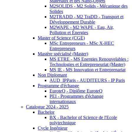
Matériaux et des Nano-Objets
M2SOLIDS - M2 Solids - Mécanique des
Solides
M2TRADD - M2 TraDD - Transport et
Développement Durable
M2WAPE - M2 WAPE - Eau, Air,
Pollution et Énergies
Master of Science (CGE)
MSc Entrepreneurs - MSc X-HEC
Entrepreneurs
Mastère spécialisé (Master)
MS ETRE - MS Energies Renouvelables :
Technologies et Entrepreneuriat (Master)
MS IE - MS Innovation et Entreprenariat
Non Diplomant
AUD_IPParis - AUDITEURS - IP Paris
Programme d'échange
EuroteQ - Diplôme EuroteQ
PEI - Programmes d'échange
internationaux
Catalogue 2024 - 2025
Bachelor
BX - Bachelor of Science de l'Ecole
polytechnique
Cycle Ingénieur