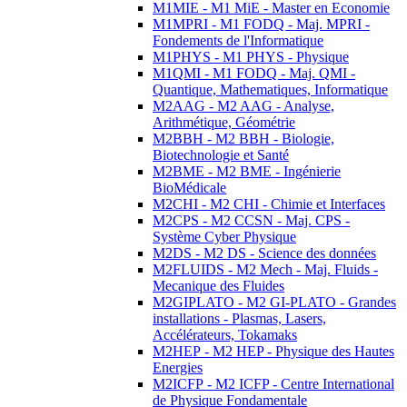
M1MIE - M1 MiE - Master en Economie
M1MPRI - M1 FODQ - Maj. MPRI -
Fondements de l'Informatique
M1PHYS - M1 PHYS - Physique
M1QMI - M1 FODQ - Maj. QMI -
Quantique, Mathematiques, Informatique
M2AAG - M2 AAG - Analyse,
Arithmétique, Géométrie
M2BBH - M2 BBH - Biologie,
Biotechnologie et Santé
M2BME - M2 BME - Ingénierie
BioMédicale
M2CHI - M2 CHI - Chimie et Interfaces
M2CPS - M2 CCSN - Maj. CPS -
Système Cyber Physique
M2DS - M2 DS - Science des données
M2FLUIDS - M2 Mech - Maj. Fluids -
Mecanique des Fluides
M2GIPLATO - M2 GI-PLATO - Grandes
installations - Plasmas, Lasers,
Accélérateurs, Tokamaks
M2HEP - M2 HEP - Physique des Hautes
Energies
M2ICFP - M2 ICFP - Centre International
de Physique Fondamentale