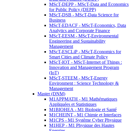
MScT-DEPP - MScT-Data and Economics
for Public Policy (DEPP)
MScT-DSB - MScT-Data Science for
Business
MScT-EDACF - MScT-Economics, Data
Analytics and Corporate Finance
MScT-EESM - MScT-Environmental
Engineering and Sustainability
Management
MScT-ESCLiP - MScT-Economics for
Smart Cities and Climate Policy
MScT-IOT - MScT-Internet of Things :
Innovation and Management Program
(IoT)
MScT-STEEM - MScT-Energy
Environment : Science Technology &
Management
Master (DNM)
M1APPMATH - M1 Mathématiques
Appliquées et Statistiques
M1BIOHEA - M1 Biologie et Santé
M1CHEINT - M1 Chimie et Interfaces
M1CPS - M1 Système Cyber Physique
M1HEP - M1 Physique des Hautes
Energies