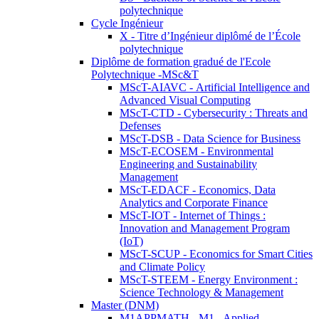
polytechnique
Cycle Ingénieur
X - Titre d’Ingénieur diplômé de l’École
polytechnique
Diplôme de formation gradué de l'Ecole
Polytechnique -MSc&T
MScT-AIAVC - Artificial Intelligence and
Advanced Visual Computing
MScT-CTD - Cybersecurity : Threats and
Defenses
MScT-DSB - Data Science for Business
MScT-ECOSEM - Environmental
Engineering and Sustainability
Management
MScT-EDACF - Economics, Data
Analytics and Corporate Finance
MScT-IOT - Internet of Things :
Innovation and Management Program
(IoT)
MScT-SCUP - Economics for Smart Cities
and Climate Policy
MScT-STEEM - Energy Environment :
Science Technology & Management
Master (DNM)
M1APPMATH - M1 - Applied