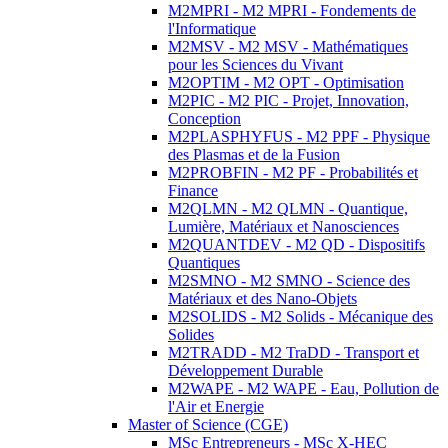
M2MPRI - M2 MPRI - Fondements de
l'Informatique
M2MSV - M2 MSV - Mathématiques
pour les Sciences du Vivant
M2OPTIM - M2 OPT - Optimisation
M2PIC - M2 PIC - Projet, Innovation,
Conception
M2PLASPHYFUS - M2 PPF - Physique
des Plasmas et de la Fusion
M2PROBFIN - M2 PF - Probabilités et
Finance
M2QLMN - M2 QLMN - Quantique,
Lumière, Matériaux et Nanosciences
M2QUANTDEV - M2 QD - Dispositifs
Quantiques
M2SMNO - M2 SMNO - Science des
Matériaux et des Nano-Objets
M2SOLIDS - M2 Solids - Mécanique des
Solides
M2TRADD - M2 TraDD - Transport et
Développement Durable
M2WAPE - M2 WAPE - Eau, Pollution de
l'Air et Energie
Master of Science (CGE)
MSc Entrepreneurs - MSc X-HEC