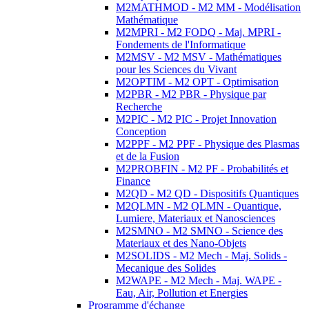
M2MATHMOD - M2 MM - Modélisation
Mathématique
M2MPRI - M2 FODQ - Maj. MPRI -
Fondements de l'Informatique
M2MSV - M2 MSV - Mathématiques
pour les Sciences du Vivant
M2OPTIM - M2 OPT - Optimisation
M2PBR - M2 PBR - Physique par
Recherche
M2PIC - M2 PIC - Projet Innovation
Conception
M2PPF - M2 PPF - Physique des Plasmas
et de la Fusion
M2PROBFIN - M2 PF - Probabilités et
Finance
M2QD - M2 QD - Dispositifs Quantiques
M2QLMN - M2 QLMN - Quantique,
Lumiere, Materiaux et Nanosciences
M2SMNO - M2 SMNO - Science des
Materiaux et des Nano-Objets
M2SOLIDS - M2 Mech - Maj. Solids -
Mecanique des Solides
M2WAPE - M2 Mech - Maj. WAPE -
Eau, Air, Pollution et Energies
Programme d'échange