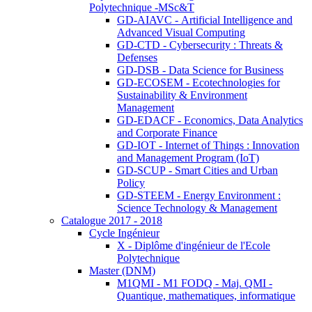
Polytechnique -MSc&T
GD-AIAVC - Artificial Intelligence and
Advanced Visual Computing
GD-CTD - Cybersecurity : Threats &
Defenses
GD-DSB - Data Science for Business
GD-ECOSEM - Ecotechnologies for
Sustainability & Environment
Management
GD-EDACF - Economics, Data Analytics
and Corporate Finance
GD-IOT - Internet of Things : Innovation
and Management Program (IoT)
GD-SCUP - Smart Cities and Urban
Policy
GD-STEEM - Energy Environment :
Science Technology & Management
Catalogue 2017 - 2018
Cycle Ingénieur
X - Diplôme d'ingénieur de l'Ecole
Polytechnique
Master (DNM)
M1QMI - M1 FODQ - Maj. QMI -
Quantique, mathematiques, informatique