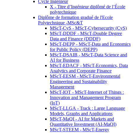
Cycle Ingénieur
X - Titre d’Ingénieur diplômé de l’École
polytechnique
Diplôme de formation gradué de l'Ecole
Polytechnique -MSc&T
MScT-CyS - MScT-Cybersecurity (CyS)
MScT-DDDF - MScT-Double Degree
Data and Finance (DDDF)
MScT-DEPP - MScT-Data and Economics
for Public Policy (DEPP)
MScT-DSAIB - MScT-Data Science and
AI for Business
MScT-EDACF - MScT-Economics, Data
Analytics and Corporate Finance
MScT-EESM - MScT-Environmental
Engineering and Sustainability
Management
MScT-IOT - MScT-Internet of Things :
Innovation and Management Program
(IoT)
MScT-LLGA - Track : Large Language
Models, Graphs and Applications
MScT-MaQI - AI for Markets and
Quantitative Investment (AI-MaQI)
MScT-STEEM - MScT-Energy