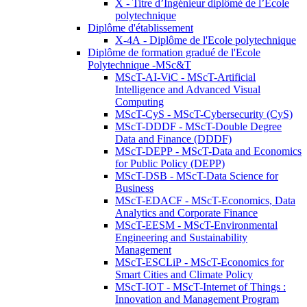
X - Titre d’Ingénieur diplômé de l’École
polytechnique
Diplôme d'établissement
X-4A - Diplôme de l'Ecole polytechnique
Diplôme de formation gradué de l'Ecole
Polytechnique -MSc&T
MScT-AI-ViC - MScT-Artificial
Intelligence and Advanced Visual
Computing
MScT-CyS - MScT-Cybersecurity (CyS)
MScT-DDDF - MScT-Double Degree
Data and Finance (DDDF)
MScT-DEPP - MScT-Data and Economics
for Public Policy (DEPP)
MScT-DSB - MScT-Data Science for
Business
MScT-EDACF - MScT-Economics, Data
Analytics and Corporate Finance
MScT-EESM - MScT-Environmental
Engineering and Sustainability
Management
MScT-ESCLiP - MScT-Economics for
Smart Cities and Climate Policy
MScT-IOT - MScT-Internet of Things :
Innovation and Management Program