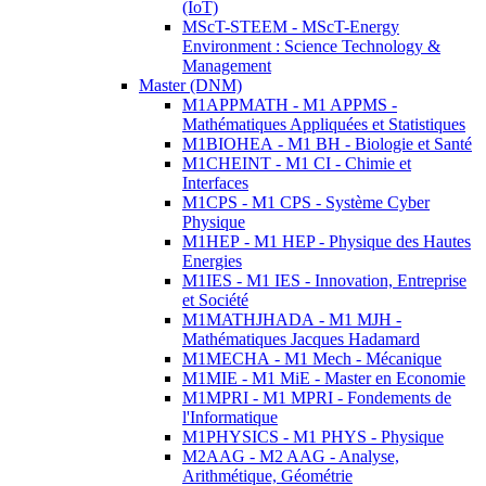
(IoT)
MScT-STEEM - MScT-Energy
Environment : Science Technology &
Management
Master (DNM)
M1APPMATH - M1 APPMS -
Mathématiques Appliquées et Statistiques
M1BIOHEA - M1 BH - Biologie et Santé
M1CHEINT - M1 CI - Chimie et
Interfaces
M1CPS - M1 CPS - Système Cyber
Physique
M1HEP - M1 HEP - Physique des Hautes
Energies
M1IES - M1 IES - Innovation, Entreprise
et Société
M1MATHJHADA - M1 MJH -
Mathématiques Jacques Hadamard
M1MECHA - M1 Mech - Mécanique
M1MIE - M1 MiE - Master en Economie
M1MPRI - M1 MPRI - Fondements de
l'Informatique
M1PHYSICS - M1 PHYS - Physique
M2AAG - M2 AAG - Analyse,
Arithmétique, Géométrie