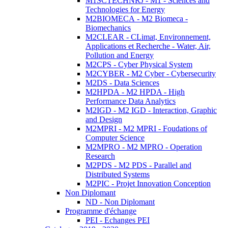
M1SCTECHNRJ - M1 - Sciences and
Technologies for Energy
M2BIOMECA - M2 Biomeca -
Biomechanics
M2CLEAR - CLimat, Environnement,
Applications et Recherche - Water, Air,
Pollution and Energy
M2CPS - Cyber Physical System
M2CYBER - M2 Cyber - Cybersecurity
M2DS - Data Sciences
M2HPDA - M2 HPDA - High
Performance Data Analytics
M2IGD - M2 IGD - Interaction, Graphic
and Design
M2MPRI - M2 MPRI - Foudations of
Computer Science
M2MPRO - M2 MPRO - Operation
Research
M2PDS - M2 PDS - Parallel and
Distributed Systems
M2PIC - Projet Innovation Conception
Non Diplomant
ND - Non Diplomant
Programme d'échange
PEI - Echanges PEI