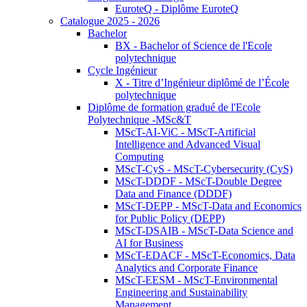
EuroteQ - Diplôme EuroteQ
Catalogue 2025 - 2026
Bachelor
BX - Bachelor of Science de l'Ecole
polytechnique
Cycle Ingénieur
X - Titre d’Ingénieur diplômé de l’École
polytechnique
Diplôme de formation gradué de l'Ecole
Polytechnique -MSc&T
MScT-AI-ViC - MScT-Artificial
Intelligence and Advanced Visual
Computing
MScT-CyS - MScT-Cybersecurity (CyS)
MScT-DDDF - MScT-Double Degree
Data and Finance (DDDF)
MScT-DEPP - MScT-Data and Economics
for Public Policy (DEPP)
MScT-DSAIB - MScT-Data Science and
AI for Business
MScT-EDACF - MScT-Economics, Data
Analytics and Corporate Finance
MScT-EESM - MScT-Environmental
Engineering and Sustainability
Management