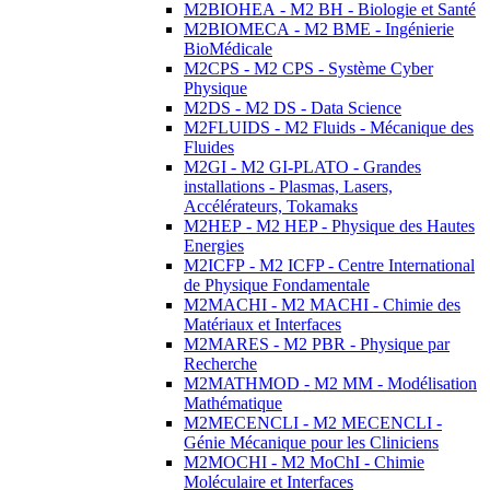
M2BIOHEA - M2 BH - Biologie et Santé
M2BIOMECA - M2 BME - Ingénierie
BioMédicale
M2CPS - M2 CPS - Système Cyber
Physique
M2DS - M2 DS - Data Science
M2FLUIDS - M2 Fluids - Mécanique des
Fluides
M2GI - M2 GI-PLATO - Grandes
installations - Plasmas, Lasers,
Accélérateurs, Tokamaks
M2HEP - M2 HEP - Physique des Hautes
Energies
M2ICFP - M2 ICFP - Centre International
de Physique Fondamentale
M2MACHI - M2 MACHI - Chimie des
Matériaux et Interfaces
M2MARES - M2 PBR - Physique par
Recherche
M2MATHMOD - M2 MM - Modélisation
Mathématique
M2MECENCLI - M2 MECENCLI -
Génie Mécanique pour les Cliniciens
M2MOCHI - M2 MoChI - Chimie
Moléculaire et Interfaces