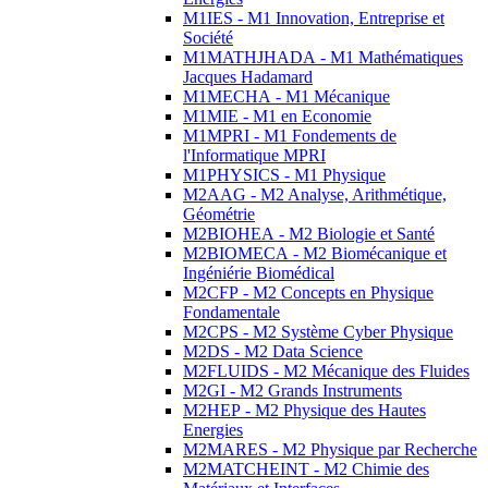
M1IES - M1 Innovation, Entreprise et
Société
M1MATHJHADA - M1 Mathématiques
Jacques Hadamard
M1MECHA - M1 Mécanique
M1MIE - M1 en Economie
M1MPRI - M1 Fondements de
l'Informatique MPRI
M1PHYSICS - M1 Physique
M2AAG - M2 Analyse, Arithmétique,
Géométrie
M2BIOHEA - M2 Biologie et Santé
M2BIOMECA - M2 Biomécanique et
Ingéniérie Biomédical
M2CFP - M2 Concepts en Physique
Fondamentale
M2CPS - M2 Système Cyber Physique
M2DS - M2 Data Science
M2FLUIDS - M2 Mécanique des Fluides
M2GI - M2 Grands Instruments
M2HEP - M2 Physique des Hautes
Energies
M2MARES - M2 Physique par Recherche
M2MATCHEINT - M2 Chimie des