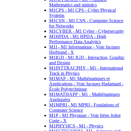
Mathematics and statistics
M1CPS - M1 CPS - Cyber Physical
Systems
M1CSN - M1 CSN - Computer Science
for Networks
M1CYBER - M1 Cyber - Cybersecurity
M1HPDA - M1 HPDA - High
Performance Data Analytics
M1I - M1 Informatique - Voie Jacques
Herbrand - X
M1IGD - M1 IGD - Interaction, Graphic
and Design
M1INTTRACPHY - M1 - International
Track in Physics
M1MAP - M1 Mathématiques et
Applications - Voie Jacques Hadamard -
École Polytechnique
M1MATHAPP - M1 - Mathématiques
Appliquées
M1MPRI - M1 MPRI - Foudations of
Computer Science
M1P - M1 Physique - Voie Irène Joliot
Curie - X
M1PHYSICS - M1 - Physics