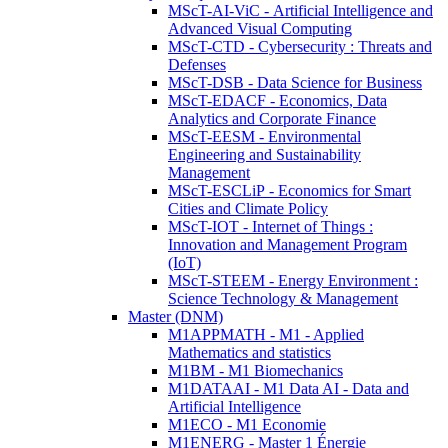
MScT-AI-ViC - Artificial Intelligence and
Advanced Visual Computing
MScT-CTD - Cybersecurity : Threats and
Defenses
MScT-DSB - Data Science for Business
MScT-EDACF - Economics, Data
Analytics and Corporate Finance
MScT-EESM - Environmental
Engineering and Sustainability
Management
MScT-ESCLiP - Economics for Smart
Cities and Climate Policy
MScT-IOT - Internet of Things :
Innovation and Management Program
(IoT)
MScT-STEEM - Energy Environment :
Science Technology & Management
Master (DNM)
M1APPMATH - M1 - Applied
Mathematics and statistics
M1BM - M1 Biomechanics
M1DATAAI - M1 Data AI - Data and
Artificial Intelligence
M1ECO - M1 Economie
M1ENERG - Master 1 Énergie