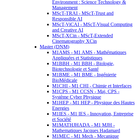
Environment : Science Technology &
Management
MScT-TRAI - MScT-Trust and
Responsible AI
MScT-ViCAI - MScT-Visual Computing
and Creative AI
MScT-XCin - MScT-Extended
Cinematography XCin
Master (DNM)
M1AMS - M1 AMS - Mathématiques
Appliquées et Statistiques
M1BBH - M1 BBH - Biologie,
Biotechnologie et Santé
M1BME - M1 BME - Ingénierie
BioMédicale
M1CHI - M1 CHI - Chimie et Interfaces
M1CPS - M1 CCSN - Maj. CPS -
Système Cyber Physique
M1HEP - M1 HEP - Physique des Hautes
Energies
M1IES - M1 IES - Innovation, Entreprise
et Société
M1MATHJHADA - M1 MJH -
Mathematiques Jacques Hadamard
M1MEC - M1 Mech - Mecanique