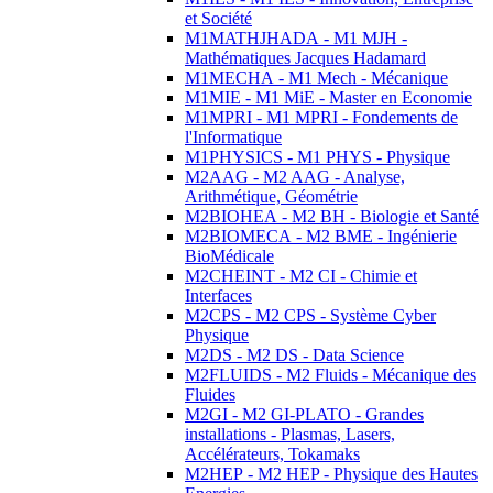
et Société
M1MATHJHADA - M1 MJH -
Mathématiques Jacques Hadamard
M1MECHA - M1 Mech - Mécanique
M1MIE - M1 MiE - Master en Economie
M1MPRI - M1 MPRI - Fondements de
l'Informatique
M1PHYSICS - M1 PHYS - Physique
M2AAG - M2 AAG - Analyse,
Arithmétique, Géométrie
M2BIOHEA - M2 BH - Biologie et Santé
M2BIOMECA - M2 BME - Ingénierie
BioMédicale
M2CHEINT - M2 CI - Chimie et
Interfaces
M2CPS - M2 CPS - Système Cyber
Physique
M2DS - M2 DS - Data Science
M2FLUIDS - M2 Fluids - Mécanique des
Fluides
M2GI - M2 GI-PLATO - Grandes
installations - Plasmas, Lasers,
Accélérateurs, Tokamaks
M2HEP - M2 HEP - Physique des Hautes