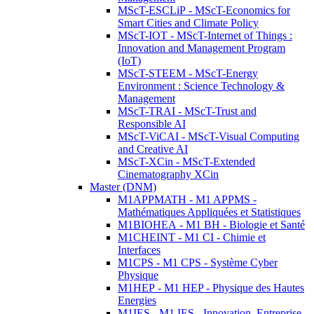
MScT-ESCLiP - MScT-Economics for
Smart Cities and Climate Policy
MScT-IOT - MScT-Internet of Things :
Innovation and Management Program
(IoT)
MScT-STEEM - MScT-Energy
Environment : Science Technology &
Management
MScT-TRAI - MScT-Trust and
Responsible AI
MScT-ViCAI - MScT-Visual Computing
and Creative AI
MScT-XCin - MScT-Extended
Cinematography XCin
Master (DNM)
M1APPMATH - M1 APPMS -
Mathématiques Appliquées et Statistiques
M1BIOHEA - M1 BH - Biologie et Santé
M1CHEINT - M1 CI - Chimie et
Interfaces
M1CPS - M1 CPS - Système Cyber
Physique
M1HEP - M1 HEP - Physique des Hautes
Energies
M1IES - M1 IES - Innovation, Entreprise