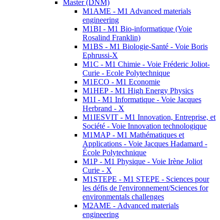
Master (DNM)
M1AME - M1 Advanced materials
engineering
M1BI - M1 Bio-informatique (Voie
Rosalind Franklin)
M1BS - M1 Biologie-Santé - Voie Boris
Ephrussi-X
M1C - M1 Chimie - Voie Fréderic Joliot-
Curie - Ecole Polytechnique
M1ECO - M1 Economie
M1HEP - M1 High Energy Physics
M1I - M1 Informatique - Voie Jacques
Herbrand - X
M1IESVIT - M1 Innovation, Entreprise, et
Société - Voie Innovation technologique
M1MAP - M1 Mathématiques et
Applications - Voie Jacques Hadamard -
École Polytechnique
M1P - M1 Physique - Voie Irène Joliot
Curie - X
M1STEPE - M1 STEPE - Sciences pour
les défis de l'environnement/Sciences for
environmentals challenges
M2AME - Advanced materials
engineering