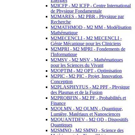
Energies
M2ICFP - M2 ICFP - Centre International
de Physique Fondamentale
M2MARES - M2 PBR - Physique par
Recherche
M2MATHMOD - M2 MM - Modélisation
Mathématique
M2MECENCLI - M2 MECENCLI -
Génie Mécanique pour les Cliniciens
M2MPRI - M2 MPRI - Fondements de
l'Informatique
M2MSV - M2 MSV - Mathématiques
pour les Sciences du Vivant
M2OPTIM - M2 OPT - Optimisation
M2PIC - M2 PIC - Projet, Innovation,
Conception
M2PLASPHYFUS - M2 PPF - Physique
des Plasmas et de la Fusion
M2PROBFIN - M2 PF - Probabilités et
Finance
M2QLMN - M2 QLMN - Quantique,
Lumière, Matériaux et Nanosciences
M2QUANTDEV - M2 QD - Dispositifs
Quantiques
M2SMNO - M2 SMNO - Science des