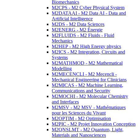
Biomechanics
M2CPS - M2 Cyber Physical System
M2DATAAI - M2 Data AI - Data and
Artificial Intelligence
M2DS - M2 Data Sciences
M2ENERG - M2 Énergie
M2FLUIDS - M2 Fluids - Fluid
Mechanics
M2HEP - M2 High Energy physics
M2ICS - M2 Integration, Circuits and
Systems
M2MATHMOD - M2 Mathematical
Modelling
M2MECENCLI - M2 Mecencli -
Mechanical Engineering for Clinicians
M2MICAS - M2 Machine Learning,
Communications and Security
M2MOCHI - M2 Molecular Chemistry
and Interfaces
M2MSV - M2 MSV - Mathématiques
pour les Sciences du Vivant
M2OPTIM - M2 Optimisation
M2PIC - M2 Projet Innovation Conception
M2QNSLMT - M2 Quantum, Light,
Materials and Nanosciences