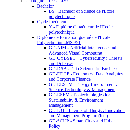
Catalogue 2019 - 2020
Bachelor
BS - Bachelor of Science de l'Ecole
polytechnique
Cycle Ingénieur
X - Diplôme d'ingénieur de l'Ecole
polytechnique
Diplôme de formation gradué de l'Ecole
Polytechnique -MSc&T
GD-AIM - Artificial Intelligence and
Advanced Visual Computing
GD-CYBSEC - Cybersecurity : Threats
and Defenses
GD-DSB - Data Science for Business
GD-EDCF - Economics, Data Analytics
and Corporate Finance
GD-EESTM - Energy Environment :
Science Technology & Management
GD-ESEM - Ecotechnologies for
Sustainability & Environment
Management
GD-IOT - Internet of Things : Innovation
and Management Program (IoT)
GD-SCUP - Smart Cities and Urban
Policy