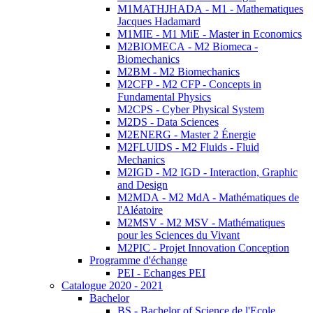
M1MATHJHADA - M1 - Mathematiques
Jacques Hadamard
M1MIE - M1 MiE - Master in Economics
M2BIOMECA - M2 Biomeca -
Biomechanics
M2BM - M2 Biomechanics
M2CFP - M2 CFP - Concepts in
Fundamental Physics
M2CPS - Cyber Physical System
M2DS - Data Sciences
M2ENERG - Master 2 Énergie
M2FLUIDS - M2 Fluids - Fluid
Mechanics
M2IGD - M2 IGD - Interaction, Graphic
and Design
M2MDA - M2 MdA - Mathématiques de
l'Aléatoire
M2MSV - M2 MSV - Mathématiques
pour les Sciences du Vivant
M2PIC - Projet Innovation Conception
Programme d'échange
PEI - Echanges PEI
Catalogue 2020 - 2021
Bachelor
BS - Bachelor of Science de l'Ecole