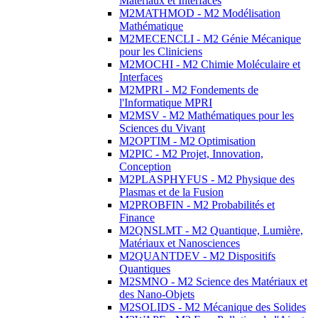
Matériaux et Interfaces
M2MATHMOD - M2 Modélisation
Mathématique
M2MECENCLI - M2 Génie Mécanique
pour les Cliniciens
M2MOCHI - M2 Chimie Moléculaire et
Interfaces
M2MPRI - M2 Fondements de
l'Informatique MPRI
M2MSV - M2 Mathématiques pour les
Sciences du Vivant
M2OPTIM - M2 Optimisation
M2PIC - M2 Projet, Innovation,
Conception
M2PLASPHYFUS - M2 Physique des
Plasmas et de la Fusion
M2PROBFIN - M2 Probabilités et
Finance
M2QNSLMT - M2 Quantique, Lumière,
Matériaux et Nanosciences
M2QUANTDEV - M2 Dispositifs
Quantiques
M2SMNO - M2 Science des Matériaux et
des Nano-Objets
M2SOLIDS - M2 Mécanique des Solides