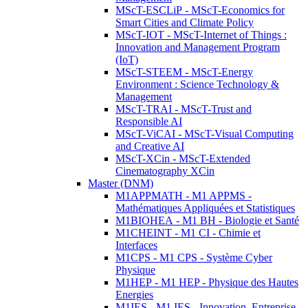
MScT-ESCLiP - MScT-Economics for
Smart Cities and Climate Policy
MScT-IOT - MScT-Internet of Things :
Innovation and Management Program
(IoT)
MScT-STEEM - MScT-Energy
Environment : Science Technology &
Management
MScT-TRAI - MScT-Trust and
Responsible AI
MScT-ViCAI - MScT-Visual Computing
and Creative AI
MScT-XCin - MScT-Extended
Cinematography XCin
Master (DNM)
M1APPMATH - M1 APPMS -
Mathématiques Appliquées et Statistiques
M1BIOHEA - M1 BH - Biologie et Santé
M1CHEINT - M1 CI - Chimie et
Interfaces
M1CPS - M1 CPS - Système Cyber
Physique
M1HEP - M1 HEP - Physique des Hautes
Energies
M1IES - M1 IES - Innovation, Entreprise