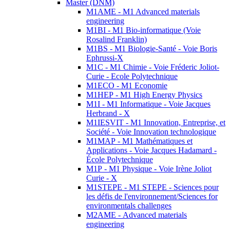
Master (DNM)
M1AME - M1 Advanced materials
engineering
M1BI - M1 Bio-informatique (Voie
Rosalind Franklin)
M1BS - M1 Biologie-Santé - Voie Boris
Ephrussi-X
M1C - M1 Chimie - Voie Fréderic Joliot-
Curie - Ecole Polytechnique
M1ECO - M1 Economie
M1HEP - M1 High Energy Physics
M1I - M1 Informatique - Voie Jacques
Herbrand - X
M1IESVIT - M1 Innovation, Entreprise, et
Société - Voie Innovation technologique
M1MAP - M1 Mathématiques et
Applications - Voie Jacques Hadamard -
École Polytechnique
M1P - M1 Physique - Voie Irène Joliot
Curie - X
M1STEPE - M1 STEPE - Sciences pour
les défis de l'environnement/Sciences for
environmentals challenges
M2AME - Advanced materials
engineering