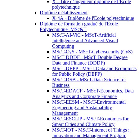
X - Titre d’Ingénieur diplômé de l’École
polytechnique
Diplôme d'établissement
X-4A - Diplôme de l'Ecole polytechnique
Diplôme de formation gradué de l'Ecole
Polytechnique -MSc&T
MScT-AI-ViC - MScT-Artificial
Intelligence and Advanced Visual
Computing
MScT-CyS - MScT-Cybersecurity (CyS)
MScT-DDDF - MScT-Double Degree
Data and Finance (DDDF)
MScT-DEPP - MScT-Data and Economics
for Public Policy (DEPP)
MScT-DSB - MScT-Data Science for
Business
MScT-EDACF - MScT-Economics, Data
Analytics and Corporate Finance
MScT-EESM - MScT-Environmental
Engineering and Sustainability
Management
MScT-ESCLiP - MScT-Economics for
Smart Cities and Climate Policy
MScT-IOT - MScT-Internet of Things :
Innovation and Management Program