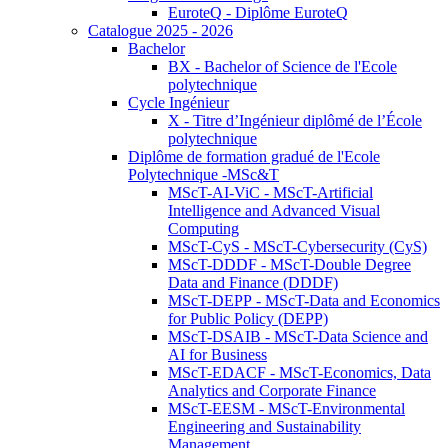
EuroteQ - Diplôme EuroteQ
Catalogue 2025 - 2026
Bachelor
BX - Bachelor of Science de l'Ecole
polytechnique
Cycle Ingénieur
X - Titre d’Ingénieur diplômé de l’École
polytechnique
Diplôme de formation gradué de l'Ecole
Polytechnique -MSc&T
MScT-AI-ViC - MScT-Artificial
Intelligence and Advanced Visual
Computing
MScT-CyS - MScT-Cybersecurity (CyS)
MScT-DDDF - MScT-Double Degree
Data and Finance (DDDF)
MScT-DEPP - MScT-Data and Economics
for Public Policy (DEPP)
MScT-DSAIB - MScT-Data Science and
AI for Business
MScT-EDACF - MScT-Economics, Data
Analytics and Corporate Finance
MScT-EESM - MScT-Environmental
Engineering and Sustainability
Management