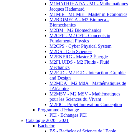
M1MATHJHADA - M1 - Mathematiques
Jacques Hadamard
M1MIE - M1 MiE - Master in Economics
M2BIOMECA - M2 Biomeca -
Biomechanics
M2BM - M2 Biomechanics
M2CFP - M2 CFP - Concepts in
Fundamental Physics
M2CPS - Cyber Physical System
M2DS - Data Sciences
M2ENERG - Master 2 Énergie
M2FLUIDS - M2 Fluids - Fluid
Mechanics
M2IGD - M2 IGD - Interaction, Graphic
and Design
M2MDA - M2 MdA - Mathématiques de
l'Aléatoire
M2MSV - M2 MSV - Mathématiques
pour les Sciences du Vivant
M2PIC - Projet Innovation Conception
Programme d'échange
PEI - Echanges PEI
Catalogue 2020 - 2021
Bachelor
BS - Bachelor of Science de l'Ecole