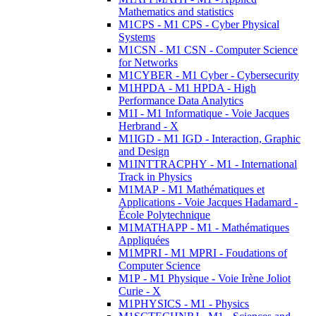
Mathematics and statistics
M1CPS - M1 CPS - Cyber Physical
Systems
M1CSN - M1 CSN - Computer Science
for Networks
M1CYBER - M1 Cyber - Cybersecurity
M1HPDA - M1 HPDA - High
Performance Data Analytics
M1I - M1 Informatique - Voie Jacques
Herbrand - X
M1IGD - M1 IGD - Interaction, Graphic
and Design
M1INTTRACPHY - M1 - International
Track in Physics
M1MAP - M1 Mathématiques et
Applications - Voie Jacques Hadamard -
École Polytechnique
M1MATHAPP - M1 - Mathématiques
Appliquées
M1MPRI - M1 MPRI - Foudations of
Computer Science
M1P - M1 Physique - Voie Irène Joliot
Curie - X
M1PHYSICS - M1 - Physics