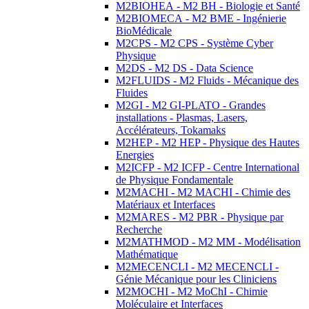
M2BIOHEA - M2 BH - Biologie et Santé
M2BIOMECA - M2 BME - Ingénierie
BioMédicale
M2CPS - M2 CPS - Système Cyber
Physique
M2DS - M2 DS - Data Science
M2FLUIDS - M2 Fluids - Mécanique des
Fluides
M2GI - M2 GI-PLATO - Grandes
installations - Plasmas, Lasers,
Accélérateurs, Tokamaks
M2HEP - M2 HEP - Physique des Hautes
Energies
M2ICFP - M2 ICFP - Centre International
de Physique Fondamentale
M2MACHI - M2 MACHI - Chimie des
Matériaux et Interfaces
M2MARES - M2 PBR - Physique par
Recherche
M2MATHMOD - M2 MM - Modélisation
Mathématique
M2MECENCLI - M2 MECENCLI -
Génie Mécanique pour les Cliniciens
M2MOCHI - M2 MoChI - Chimie
Moléculaire et Interfaces