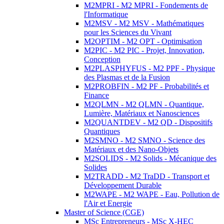
M2MPRI - M2 MPRI - Fondements de
l'Informatique
M2MSV - M2 MSV - Mathématiques
pour les Sciences du Vivant
M2OPTIM - M2 OPT - Optimisation
M2PIC - M2 PIC - Projet, Innovation,
Conception
M2PLASPHYFUS - M2 PPF - Physique
des Plasmas et de la Fusion
M2PROBFIN - M2 PF - Probabilités et
Finance
M2QLMN - M2 QLMN - Quantique,
Lumière, Matériaux et Nanosciences
M2QUANTDEV - M2 QD - Dispositifs
Quantiques
M2SMNO - M2 SMNO - Science des
Matériaux et des Nano-Objets
M2SOLIDS - M2 Solids - Mécanique des
Solides
M2TRADD - M2 TraDD - Transport et
Développement Durable
M2WAPE - M2 WAPE - Eau, Pollution de
l'Air et Energie
Master of Science (CGE)
MSc Entrepreneurs - MSc X-HEC