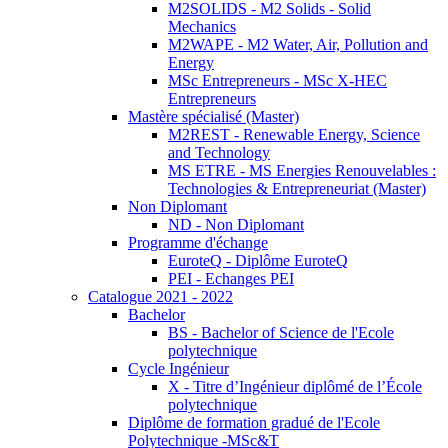
M2SOLIDS - M2 Solids - Solid
Mechanics
M2WAPE - M2 Water, Air, Pollution and
Energy
MSc Entrepreneurs - MSc X-HEC
Entrepreneurs
Mastère spécialisé (Master)
M2REST - Renewable Energy, Science
and Technology
MS ETRE - MS Energies Renouvelables :
Technologies & Entrepreneuriat (Master)
Non Diplomant
ND - Non Diplomant
Programme d'échange
EuroteQ - Diplôme EuroteQ
PEI - Echanges PEI
Catalogue 2021 - 2022
Bachelor
BS - Bachelor of Science de l'Ecole
polytechnique
Cycle Ingénieur
X - Titre d’Ingénieur diplômé de l’École
polytechnique
Diplôme de formation gradué de l'Ecole
Polytechnique -MSc&T