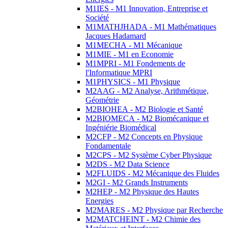
M1IES - M1 Innovation, Entreprise et
Société
M1MATHJHADA - M1 Mathématiques
Jacques Hadamard
M1MECHA - M1 Mécanique
M1MIE - M1 en Economie
M1MPRI - M1 Fondements de
l'Informatique MPRI
M1PHYSICS - M1 Physique
M2AAG - M2 Analyse, Arithmétique,
Géométrie
M2BIOHEA - M2 Biologie et Santé
M2BIOMECA - M2 Biomécanique et
Ingéniérie Biomédical
M2CFP - M2 Concepts en Physique
Fondamentale
M2CPS - M2 Système Cyber Physique
M2DS - M2 Data Science
M2FLUIDS - M2 Mécanique des Fluides
M2GI - M2 Grands Instruments
M2HEP - M2 Physique des Hautes
Energies
M2MARES - M2 Physique par Recherche
M2MATCHEINT - M2 Chimie des