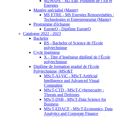
M2WAPE - M2 Eau, Pollution de l'Air et
Energies
Mastère spécialisé (Master)
MS ETRE - MS Energies Renouvelables :
Technologies et Entrepreneuriat (Master)
Programme d'échange
EuroteQ - Diplôme EuroteQ
Catalogue 2022 - 2023
Bachelor
BS - Bachelor of Science de l'Ecole
polytechnique
Cycle Ingénieur
X - Titre d’Ingénieur diplômé de l’École
polytechnique
Diplôme de formation gradué de l'Ecole
Polytechnique -MSc&T
MScT-AI-ViC - MScT-Artificial
Intelligence and Advanced Visual
Computing
MScT-CTD - MScT-Cybersecurity :
Threats and Defenses
MScT-DSB - MScT-Data Science for
Business
MScT-EDACF - MScT-Economics, Data
Analytics and Corporate Finance