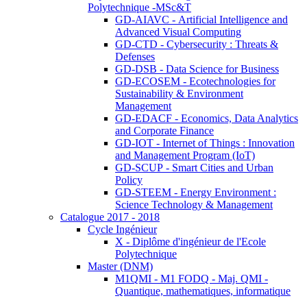
Polytechnique -MSc&T
GD-AIAVC - Artificial Intelligence and
Advanced Visual Computing
GD-CTD - Cybersecurity : Threats &
Defenses
GD-DSB - Data Science for Business
GD-ECOSEM - Ecotechnologies for
Sustainability & Environment
Management
GD-EDACF - Economics, Data Analytics
and Corporate Finance
GD-IOT - Internet of Things : Innovation
and Management Program (IoT)
GD-SCUP - Smart Cities and Urban
Policy
GD-STEEM - Energy Environment :
Science Technology & Management
Catalogue 2017 - 2018
Cycle Ingénieur
X - Diplôme d'ingénieur de l'Ecole
Polytechnique
Master (DNM)
M1QMI - M1 FODQ - Maj. QMI -
Quantique, mathematiques, informatique