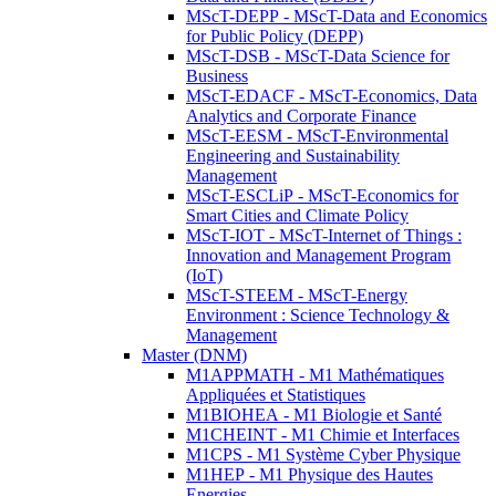
MScT-DEPP - MScT-Data and Economics
for Public Policy (DEPP)
MScT-DSB - MScT-Data Science for
Business
MScT-EDACF - MScT-Economics, Data
Analytics and Corporate Finance
MScT-EESM - MScT-Environmental
Engineering and Sustainability
Management
MScT-ESCLiP - MScT-Economics for
Smart Cities and Climate Policy
MScT-IOT - MScT-Internet of Things :
Innovation and Management Program
(IoT)
MScT-STEEM - MScT-Energy
Environment : Science Technology &
Management
Master (DNM)
M1APPMATH - M1 Mathématiques
Appliquées et Statistiques
M1BIOHEA - M1 Biologie et Santé
M1CHEINT - M1 Chimie et Interfaces
M1CPS - M1 Système Cyber Physique
M1HEP - M1 Physique des Hautes
Energies