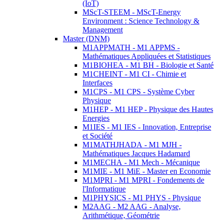
(IoT)
MScT-STEEM - MScT-Energy
Environment : Science Technology &
Management
Master (DNM)
M1APPMATH - M1 APPMS -
Mathématiques Appliquées et Statistiques
M1BIOHEA - M1 BH - Biologie et Santé
M1CHEINT - M1 CI - Chimie et
Interfaces
M1CPS - M1 CPS - Système Cyber
Physique
M1HEP - M1 HEP - Physique des Hautes
Energies
M1IES - M1 IES - Innovation, Entreprise
et Société
M1MATHJHADA - M1 MJH -
Mathématiques Jacques Hadamard
M1MECHA - M1 Mech - Mécanique
M1MIE - M1 MiE - Master en Economie
M1MPRI - M1 MPRI - Fondements de
l'Informatique
M1PHYSICS - M1 PHYS - Physique
M2AAG - M2 AAG - Analyse,
Arithmétique, Géométrie