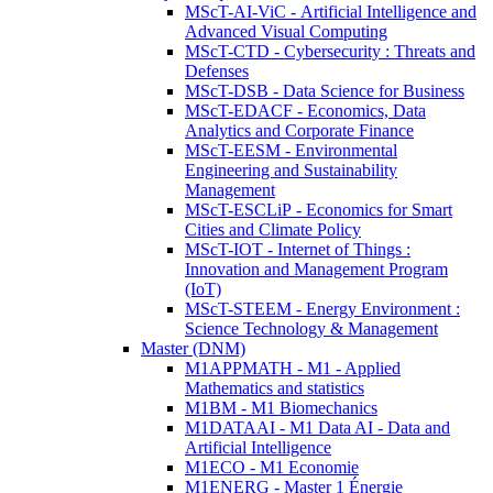
MScT-AI-ViC - Artificial Intelligence and
Advanced Visual Computing
MScT-CTD - Cybersecurity : Threats and
Defenses
MScT-DSB - Data Science for Business
MScT-EDACF - Economics, Data
Analytics and Corporate Finance
MScT-EESM - Environmental
Engineering and Sustainability
Management
MScT-ESCLiP - Economics for Smart
Cities and Climate Policy
MScT-IOT - Internet of Things :
Innovation and Management Program
(IoT)
MScT-STEEM - Energy Environment :
Science Technology & Management
Master (DNM)
M1APPMATH - M1 - Applied
Mathematics and statistics
M1BM - M1 Biomechanics
M1DATAAI - M1 Data AI - Data and
Artificial Intelligence
M1ECO - M1 Economie
M1ENERG - Master 1 Énergie