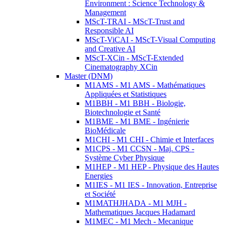
Environment : Science Technology &
Management
MScT-TRAI - MScT-Trust and
Responsible AI
MScT-ViCAI - MScT-Visual Computing
and Creative AI
MScT-XCin - MScT-Extended
Cinematography XCin
Master (DNM)
M1AMS - M1 AMS - Mathématiques
Appliquées et Statistiques
M1BBH - M1 BBH - Biologie,
Biotechnologie et Santé
M1BME - M1 BME - Ingénierie
BioMédicale
M1CHI - M1 CHI - Chimie et Interfaces
M1CPS - M1 CCSN - Maj. CPS -
Système Cyber Physique
M1HEP - M1 HEP - Physique des Hautes
Energies
M1IES - M1 IES - Innovation, Entreprise
et Société
M1MATHJHADA - M1 MJH -
Mathematiques Jacques Hadamard
M1MEC - M1 Mech - Mecanique