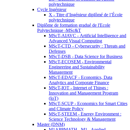
polytechnique
Cycle Ingénieur
X - Titre d’Ingénieur diplômé de l’École
polytechnique
Diplôme de formation gradué de l'Ecole
Polytechnique -MSc&T
MScT-AIAVC - Artificial Intelligence and
Advanced Visual Computing
MScT-CTD - Cybersecurity : Threats and
Defenses
MScT-DSB - Data Science for Business
MScT-ECOSEM - Environmental
Engineering and Sustainability
Management
MScT-EDACF - Economics, Data
Analytics and Corporate Finance
MScT-IOT - Internet of Things :
Innovation and Management Program
(IoT)
MScT-SCUP - Economics for Smart Cities
and Climate Policy
MScT-STEEM - Energy Environment :
Science Technology & Management
Master (DNM)
M1APPMATH - M1 - Applied