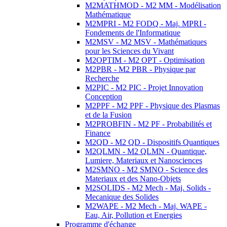
M2MATHMOD - M2 MM - Modélisation
Mathématique
M2MPRI - M2 FODQ - Maj. MPRI -
Fondements de l'Informatique
M2MSV - M2 MSV - Mathématiques
pour les Sciences du Vivant
M2OPTIM - M2 OPT - Optimisation
M2PBR - M2 PBR - Physique par
Recherche
M2PIC - M2 PIC - Projet Innovation
Conception
M2PPF - M2 PPF - Physique des Plasmas
et de la Fusion
M2PROBFIN - M2 PF - Probabilités et
Finance
M2QD - M2 QD - Dispositifs Quantiques
M2QLMN - M2 QLMN - Quantique,
Lumiere, Materiaux et Nanosciences
M2SMNO - M2 SMNO - Science des
Materiaux et des Nano-Objets
M2SOLIDS - M2 Mech - Maj. Solids -
Mecanique des Solides
M2WAPE - M2 Mech - Maj. WAPE -
Eau, Air, Pollution et Energies
Programme d'échange