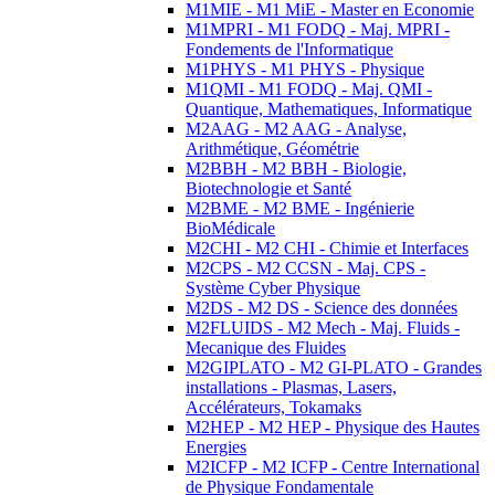
M1MIE - M1 MiE - Master en Economie
M1MPRI - M1 FODQ - Maj. MPRI -
Fondements de l'Informatique
M1PHYS - M1 PHYS - Physique
M1QMI - M1 FODQ - Maj. QMI -
Quantique, Mathematiques, Informatique
M2AAG - M2 AAG - Analyse,
Arithmétique, Géométrie
M2BBH - M2 BBH - Biologie,
Biotechnologie et Santé
M2BME - M2 BME - Ingénierie
BioMédicale
M2CHI - M2 CHI - Chimie et Interfaces
M2CPS - M2 CCSN - Maj. CPS -
Système Cyber Physique
M2DS - M2 DS - Science des données
M2FLUIDS - M2 Mech - Maj. Fluids -
Mecanique des Fluides
M2GIPLATO - M2 GI-PLATO - Grandes
installations - Plasmas, Lasers,
Accélérateurs, Tokamaks
M2HEP - M2 HEP - Physique des Hautes
Energies
M2ICFP - M2 ICFP - Centre International
de Physique Fondamentale