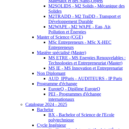
Matériaux et des Nano-Objets
M2SOLIDS - M2 Solids - Mécanique des
Solides
M2TRADD - M2 TraDD - Transport et
Développement Durable
M2WAPE - M2 WAPE - Eau, Air,
Pollution et Énergies
Master of Science (CGE)
MSc Entrepreneurs - MSc X-HEC
Entrepreneurs
Mastère spécialisé (Master)
MS ETRE - MS Energies Renouvelables :
Technologies et Entrepreneuriat (Master)
MS IE - MS Innovation et Entreprenariat
Non Diplomant
AUD_IPParis - AUDITEURS - IP Paris
Programme d'échange
EuroteQ - Diplôme EuroteQ
PEI - Programmes d'échange
internationaux
Catalogue 2024 - 2025
Bachelor
BX - Bachelor of Science de l'Ecole
polytechnique
Cycle Ingénieur