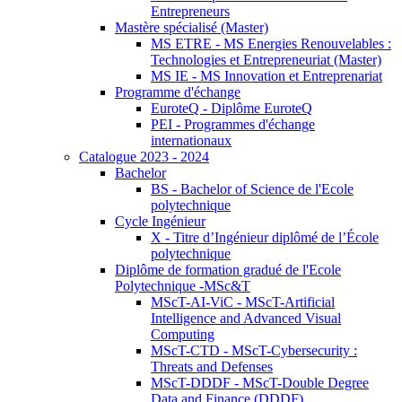
Entrepreneurs
Mastère spécialisé (Master)
MS ETRE - MS Energies Renouvelables :
Technologies et Entrepreneuriat (Master)
MS IE - MS Innovation et Entreprenariat
Programme d'échange
EuroteQ - Diplôme EuroteQ
PEI - Programmes d'échange
internationaux
Catalogue 2023 - 2024
Bachelor
BS - Bachelor of Science de l'Ecole
polytechnique
Cycle Ingénieur
X - Titre d’Ingénieur diplômé de l’École
polytechnique
Diplôme de formation gradué de l'Ecole
Polytechnique -MSc&T
MScT-AI-ViC - MScT-Artificial
Intelligence and Advanced Visual
Computing
MScT-CTD - MScT-Cybersecurity :
Threats and Defenses
MScT-DDDF - MScT-Double Degree
Data and Finance (DDDF)