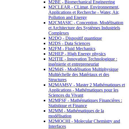
M2BE - Biomechanical Engineering
M2CLEAR - CLimat, Environnement,
Applications et Recherche - Water, Air,
Pollution and Energy
M2CMASIC - Conception, Modélisation
et Architecture des Systèmes Industriels
Complexes
M2DQ - Dispositif quantique
M2DS - Data Sciences
M2FM - Fluid Mechanics
M2HEP - High Energy physics
M2ITIE - Innovation Technologique :
ingénierie et entrepreneuriat
M2M4S - Modélisation Multiphysique
Multiéchelle des Matériaux et des
Structures
M2MAMSV - Master 2 Mathématiques et
Applications - Mathématiques pour les
Sciences du Vivant
M2MFSF - Mathématiques Financières :
Statistique et Finance
M2MM - Mathématiques de la
modélisation
M2MOCHI - Molecular Chemistry and
Interfaces