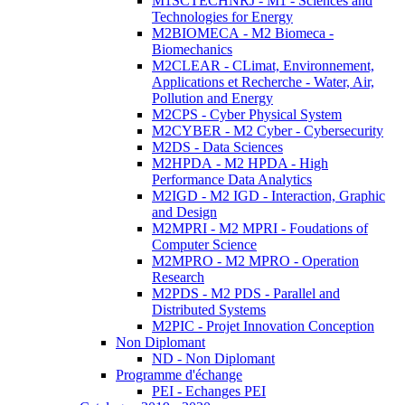
M1SCTECHNRJ - M1 - Sciences and
Technologies for Energy
M2BIOMECA - M2 Biomeca -
Biomechanics
M2CLEAR - CLimat, Environnement,
Applications et Recherche - Water, Air,
Pollution and Energy
M2CPS - Cyber Physical System
M2CYBER - M2 Cyber - Cybersecurity
M2DS - Data Sciences
M2HPDA - M2 HPDA - High
Performance Data Analytics
M2IGD - M2 IGD - Interaction, Graphic
and Design
M2MPRI - M2 MPRI - Foudations of
Computer Science
M2MPRO - M2 MPRO - Operation
Research
M2PDS - M2 PDS - Parallel and
Distributed Systems
M2PIC - Projet Innovation Conception
Non Diplomant
ND - Non Diplomant
Programme d'échange
PEI - Echanges PEI