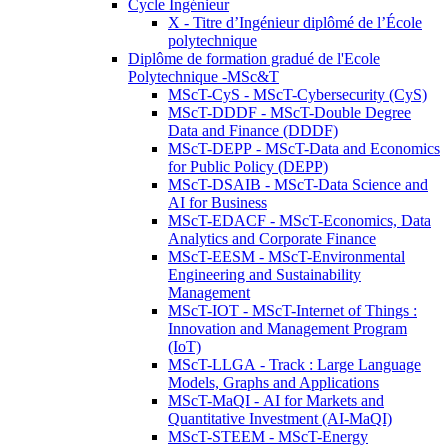
Cycle Ingénieur
X - Titre d’Ingénieur diplômé de l’École
polytechnique
Diplôme de formation gradué de l'Ecole
Polytechnique -MSc&T
MScT-CyS - MScT-Cybersecurity (CyS)
MScT-DDDF - MScT-Double Degree
Data and Finance (DDDF)
MScT-DEPP - MScT-Data and Economics
for Public Policy (DEPP)
MScT-DSAIB - MScT-Data Science and
AI for Business
MScT-EDACF - MScT-Economics, Data
Analytics and Corporate Finance
MScT-EESM - MScT-Environmental
Engineering and Sustainability
Management
MScT-IOT - MScT-Internet of Things :
Innovation and Management Program
(IoT)
MScT-LLGA - Track : Large Language
Models, Graphs and Applications
MScT-MaQI - AI for Markets and
Quantitative Investment (AI-MaQI)
MScT-STEEM - MScT-Energy