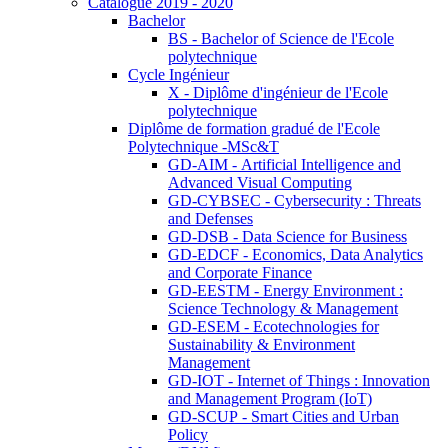
Catalogue 2019 - 2020
Bachelor
BS - Bachelor of Science de l'Ecole
polytechnique
Cycle Ingénieur
X - Diplôme d'ingénieur de l'Ecole
polytechnique
Diplôme de formation gradué de l'Ecole
Polytechnique -MSc&T
GD-AIM - Artificial Intelligence and
Advanced Visual Computing
GD-CYBSEC - Cybersecurity : Threats
and Defenses
GD-DSB - Data Science for Business
GD-EDCF - Economics, Data Analytics
and Corporate Finance
GD-EESTM - Energy Environment :
Science Technology & Management
GD-ESEM - Ecotechnologies for
Sustainability & Environment
Management
GD-IOT - Internet of Things : Innovation
and Management Program (IoT)
GD-SCUP - Smart Cities and Urban
Policy