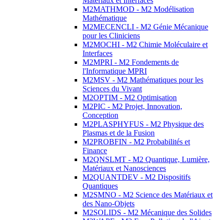
Matériaux et Interfaces
M2MATHMOD - M2 Modélisation
Mathématique
M2MECENCLI - M2 Génie Mécanique
pour les Cliniciens
M2MOCHI - M2 Chimie Moléculaire et
Interfaces
M2MPRI - M2 Fondements de
l'Informatique MPRI
M2MSV - M2 Mathématiques pour les
Sciences du Vivant
M2OPTIM - M2 Optimisation
M2PIC - M2 Projet, Innovation,
Conception
M2PLASPHYFUS - M2 Physique des
Plasmas et de la Fusion
M2PROBFIN - M2 Probabilités et
Finance
M2QNSLMT - M2 Quantique, Lumière,
Matériaux et Nanosciences
M2QUANTDEV - M2 Dispositifs
Quantiques
M2SMNO - M2 Science des Matériaux et
des Nano-Objets
M2SOLIDS - M2 Mécanique des Solides