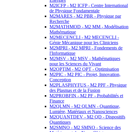
Energies
M2ICFP - M2 ICFP - Centre International
de Physique Fondamentale
M2MARES - M2 PBR - Physique par
Recherche
M2MATHMOD - M2 MM - Modélisation
Mathématique
M2MECENCLI - M2 MECENCLI -
Génie Mécanique pour les Cliniciens
M2MPRI - M2 MPRI - Fondements de
l'Informatique
M2MSV - M2 MSV - Mathématiques
pour les Sciences du Vivant
M2OPTIM - M2 OPT - Optimisation
M2PIC - M2 PIC - Projet, Innovation,
Conception
M2PLASPHYFUS - M2 PPF - Physique
des Plasmas et de la Fusion
M2PROBFIN - M2 PF - Probabilités et
Finance
M2QLMN - M2 QLMN - Quantique,
Lumière, Matériaux et Nanosciences
M2QUANTDEV - M2 QD - Dispositifs
Quantiques
M2SMNO - M2 SMNO - Science des