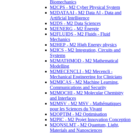
Biomechanics
M2CPS - M2 Cyber Physical System
M2DATAAI - M2 Data AI - Data and
Artificial Intelligence
M2DS - M2 Data Sciences
M2ENERG - M2 Énergie
M2FLUIDS - M2 Fluids - Fluid
Mechanics
M2HEP - M2 High Energy physics
M2ICS - M2 Integration, Circuits and
Systems
M2MATHMOD - M2 Mathematical
Modelling
M2MECENCLI - M2 Mecencli -
Mechanical Engineering for Clinicians
M2MICAS - M2 Machine Learning,
Communications and Security
M2MOCHI - M2 Molecular Chemistry
and Interfaces
M2MSV - M2 MSV - Mathématiques
pour les Sciences du Vivant
M2OPTIM - M2 Optimisation
M2PIC - M2 Projet Innovation Conception
M2QNSLMT - M2 Quantum, Light,
Materials and Nanosciences