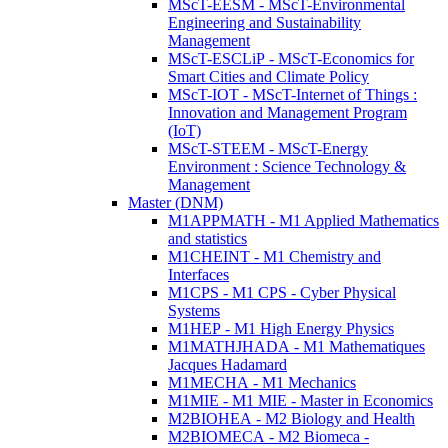
MScT-EESM - MScT-Environmental
Engineering and Sustainability
Management
MScT-ESCLiP - MScT-Economics for
Smart Cities and Climate Policy
MScT-IOT - MScT-Internet of Things :
Innovation and Management Program
(IoT)
MScT-STEEM - MScT-Energy
Environment : Science Technology &
Management
Master (DNM)
M1APPMATH - M1 Applied Mathematics
and statistics
M1CHEINT - M1 Chemistry and
Interfaces
M1CPS - M1 CPS - Cyber Physical
Systems
M1HEP - M1 High Energy Physics
M1MATHJHADA - M1 Mathematiques
Jacques Hadamard
M1MECHA - M1 Mechanics
M1MIE - M1 MIE - Master in Economics
M2BIOHEA - M2 Biology and Health
M2BIOMECA - M2 Biomeca -