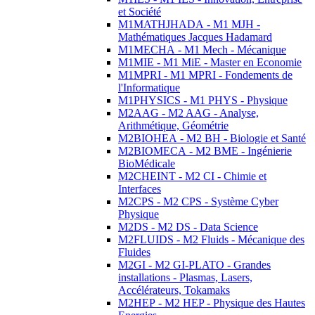
et Société
M1MATHJHADA - M1 MJH -
Mathématiques Jacques Hadamard
M1MECHA - M1 Mech - Mécanique
M1MIE - M1 MiE - Master en Economie
M1MPRI - M1 MPRI - Fondements de
l'Informatique
M1PHYSICS - M1 PHYS - Physique
M2AAG - M2 AAG - Analyse,
Arithmétique, Géométrie
M2BIOHEA - M2 BH - Biologie et Santé
M2BIOMECA - M2 BME - Ingénierie
BioMédicale
M2CHEINT - M2 CI - Chimie et
Interfaces
M2CPS - M2 CPS - Système Cyber
Physique
M2DS - M2 DS - Data Science
M2FLUIDS - M2 Fluids - Mécanique des
Fluides
M2GI - M2 GI-PLATO - Grandes
installations - Plasmas, Lasers,
Accélérateurs, Tokamaks
M2HEP - M2 HEP - Physique des Hautes