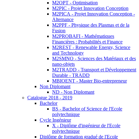
M2OPT - Optimisation
M2PIC - Projet Innovation Conception
M2PICA - Projet Innovation Conception -
Alternance
M2PPF - Physique des Plasmas et de la
Fusion
M2PROBAFI - Mathématiques
Financières : Probabilités et Finance
M2REST - Renewable Energy, Science
and Technology
M2SMNO - Sciences des Matériaux et des
nano-objets
M2TRADD - Transport et Développement
Durable - TRADD
MBIOENT - Master Bio-entrepreneur
Non Diplomant
ND - Non Diplomant
Catalogue 2018 - 2019
Bachelor
BS - Bachelor of Science de l'Ecole
polytechnique
Cycle Ingénieur
X - Diplôme d'ingénieur de l'Ecole
polytechnique
Diplôme de formation gradué de l'Ecole