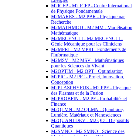
Energies
M2ICFP - M2 ICFP - Centre International
de Physique Fondamentale
M2MARES - M2 PBR - Physique par
Recherche
M2MATHMOD - M2 MM - Modélisation
Mathématique
M2MECENCLI - M2 MECENCLI -
Génie Mécanique pour les Cliniciens
M2MPRI - M2 MPRI - Fondements de
l'Informatique
M2MSV - M2 MSV - Mathématiques
pour les Sciences du Vivant
M2OPTIM - M2 OPT - Optimisation
M2PIC - M2 PIC - Projet, Innovation,
Conception
M2PLASPHYFUS - M2 PPF - Physique
des Plasmas et de la Fusion
M2PROBFIN - M2 PF - Probabilités et
Finance
M2QLMN - M2 QLMN - Quantique,
Lumière, Matériaux et Nanosciences
M2QUANTDEV - M2 QD - Dispositifs
Quantiques
M2SMNO - M2 SMNO - Science des