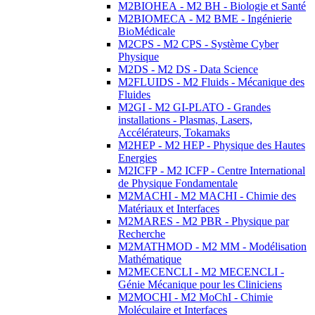
M2BIOHEA - M2 BH - Biologie et Santé
M2BIOMECA - M2 BME - Ingénierie
BioMédicale
M2CPS - M2 CPS - Système Cyber
Physique
M2DS - M2 DS - Data Science
M2FLUIDS - M2 Fluids - Mécanique des
Fluides
M2GI - M2 GI-PLATO - Grandes
installations - Plasmas, Lasers,
Accélérateurs, Tokamaks
M2HEP - M2 HEP - Physique des Hautes
Energies
M2ICFP - M2 ICFP - Centre International
de Physique Fondamentale
M2MACHI - M2 MACHI - Chimie des
Matériaux et Interfaces
M2MARES - M2 PBR - Physique par
Recherche
M2MATHMOD - M2 MM - Modélisation
Mathématique
M2MECENCLI - M2 MECENCLI -
Génie Mécanique pour les Cliniciens
M2MOCHI - M2 MoChI - Chimie
Moléculaire et Interfaces