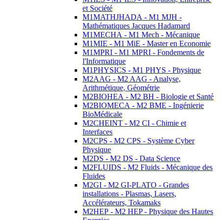
et Société
M1MATHJHADA - M1 MJH -
Mathématiques Jacques Hadamard
M1MECHA - M1 Mech - Mécanique
M1MIE - M1 MiE - Master en Economie
M1MPRI - M1 MPRI - Fondements de
l'Informatique
M1PHYSICS - M1 PHYS - Physique
M2AAG - M2 AAG - Analyse,
Arithmétique, Géométrie
M2BIOHEA - M2 BH - Biologie et Santé
M2BIOMECA - M2 BME - Ingénierie
BioMédicale
M2CHEINT - M2 CI - Chimie et
Interfaces
M2CPS - M2 CPS - Système Cyber
Physique
M2DS - M2 DS - Data Science
M2FLUIDS - M2 Fluids - Mécanique des
Fluides
M2GI - M2 GI-PLATO - Grandes
installations - Plasmas, Lasers,
Accélérateurs, Tokamaks
M2HEP - M2 HEP - Physique des Hautes