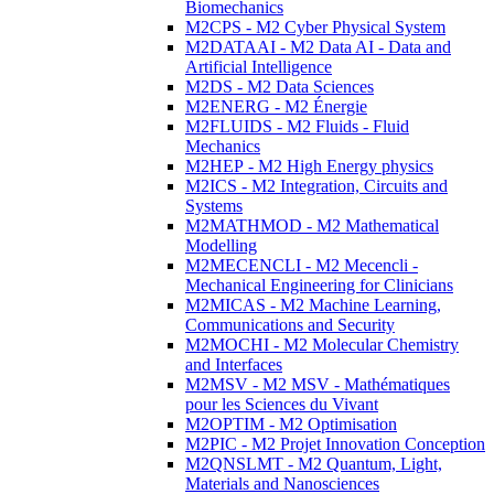
Biomechanics
M2CPS - M2 Cyber Physical System
M2DATAAI - M2 Data AI - Data and
Artificial Intelligence
M2DS - M2 Data Sciences
M2ENERG - M2 Énergie
M2FLUIDS - M2 Fluids - Fluid
Mechanics
M2HEP - M2 High Energy physics
M2ICS - M2 Integration, Circuits and
Systems
M2MATHMOD - M2 Mathematical
Modelling
M2MECENCLI - M2 Mecencli -
Mechanical Engineering for Clinicians
M2MICAS - M2 Machine Learning,
Communications and Security
M2MOCHI - M2 Molecular Chemistry
and Interfaces
M2MSV - M2 MSV - Mathématiques
pour les Sciences du Vivant
M2OPTIM - M2 Optimisation
M2PIC - M2 Projet Innovation Conception
M2QNSLMT - M2 Quantum, Light,
Materials and Nanosciences