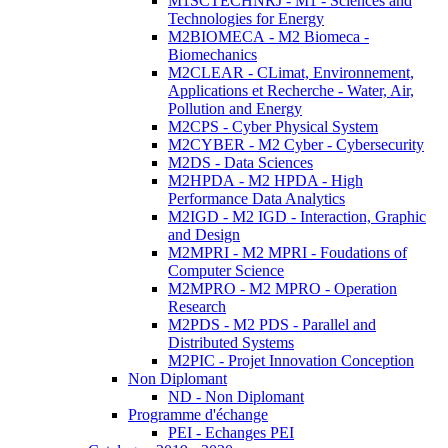
M1SCTECHNRJ - M1 - Sciences and
Technologies for Energy
M2BIOMECA - M2 Biomeca -
Biomechanics
M2CLEAR - CLimat, Environnement,
Applications et Recherche - Water, Air,
Pollution and Energy
M2CPS - Cyber Physical System
M2CYBER - M2 Cyber - Cybersecurity
M2DS - Data Sciences
M2HPDA - M2 HPDA - High
Performance Data Analytics
M2IGD - M2 IGD - Interaction, Graphic
and Design
M2MPRI - M2 MPRI - Foudations of
Computer Science
M2MPRO - M2 MPRO - Operation
Research
M2PDS - M2 PDS - Parallel and
Distributed Systems
M2PIC - Projet Innovation Conception
Non Diplomant
ND - Non Diplomant
Programme d'échange
PEI - Echanges PEI