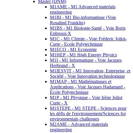
Master (DNM)
M1AME - M1 Advanced materials
engineering
M1BI - M1 Bio-informatique (Voie
Rosalind Franklin)
M1BS - M1 Biologie-Santé - Voie Boris
Ephrussi-X
M1C - M1 Chimie - Voie Fréderic Joliot-
Curie - Ecole Polytechnique
M1ECO - M1 Economie
M1HEP - M1 High Energy Physics
M1I - M1 Informatique - Voie Jacques
Herbrand - X
M1IESVIT - M1 Innovation, Entreprise, et
Société - Voie Innovation technologique
M1MAP - M1 Mathématiques et
Applications - Voie Jacques Hadamard -
École Polytechnique
M1P - M1 Physique - Voie Irène Joliot
Curie - X
M1STEPE - M1 STEPE - Sciences pour
les défis de l'environnement/Sciences for
environmentals challenges
M2AME - Advanced materials
engineering