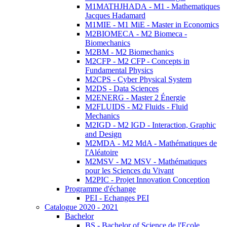
M1MATHJHADA - M1 - Mathematiques
Jacques Hadamard
M1MIE - M1 MiE - Master in Economics
M2BIOMECA - M2 Biomeca -
Biomechanics
M2BM - M2 Biomechanics
M2CFP - M2 CFP - Concepts in
Fundamental Physics
M2CPS - Cyber Physical System
M2DS - Data Sciences
M2ENERG - Master 2 Énergie
M2FLUIDS - M2 Fluids - Fluid
Mechanics
M2IGD - M2 IGD - Interaction, Graphic
and Design
M2MDA - M2 MdA - Mathématiques de
l'Aléatoire
M2MSV - M2 MSV - Mathématiques
pour les Sciences du Vivant
M2PIC - Projet Innovation Conception
Programme d'échange
PEI - Echanges PEI
Catalogue 2020 - 2021
Bachelor
BS - Bachelor of Science de l'Ecole