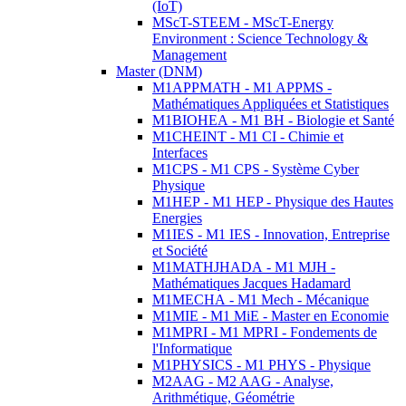
(IoT)
MScT-STEEM - MScT-Energy
Environment : Science Technology &
Management
Master (DNM)
M1APPMATH - M1 APPMS -
Mathématiques Appliquées et Statistiques
M1BIOHEA - M1 BH - Biologie et Santé
M1CHEINT - M1 CI - Chimie et
Interfaces
M1CPS - M1 CPS - Système Cyber
Physique
M1HEP - M1 HEP - Physique des Hautes
Energies
M1IES - M1 IES - Innovation, Entreprise
et Société
M1MATHJHADA - M1 MJH -
Mathématiques Jacques Hadamard
M1MECHA - M1 Mech - Mécanique
M1MIE - M1 MiE - Master en Economie
M1MPRI - M1 MPRI - Fondements de
l'Informatique
M1PHYSICS - M1 PHYS - Physique
M2AAG - M2 AAG - Analyse,
Arithmétique, Géométrie