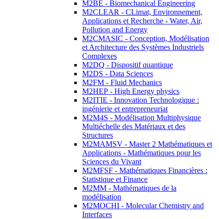
M2BE - Biomechanical Engineering
M2CLEAR - CLimat, Environnement,
Applications et Recherche - Water, Air,
Pollution and Energy
M2CMASIC - Conception, Modélisation
et Architecture des Systèmes Industriels
Complexes
M2DQ - Dispositif quantique
M2DS - Data Sciences
M2FM - Fluid Mechanics
M2HEP - High Energy physics
M2ITIE - Innovation Technologique :
ingénierie et entrepreneuriat
M2M4S - Modélisation Multiphysique
Multiéchelle des Matériaux et des
Structures
M2MAMSV - Master 2 Mathématiques et
Applications - Mathématiques pour les
Sciences du Vivant
M2MFSF - Mathématiques Financières :
Statistique et Finance
M2MM - Mathématiques de la
modélisation
M2MOCHI - Molecular Chemistry and
Interfaces