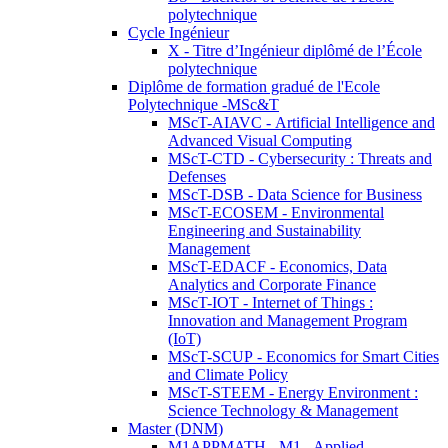
polytechnique
Cycle Ingénieur
X - Titre d’Ingénieur diplômé de l’École
polytechnique
Diplôme de formation gradué de l'Ecole
Polytechnique -MSc&T
MScT-AIAVC - Artificial Intelligence and
Advanced Visual Computing
MScT-CTD - Cybersecurity : Threats and
Defenses
MScT-DSB - Data Science for Business
MScT-ECOSEM - Environmental
Engineering and Sustainability
Management
MScT-EDACF - Economics, Data
Analytics and Corporate Finance
MScT-IOT - Internet of Things :
Innovation and Management Program
(IoT)
MScT-SCUP - Economics for Smart Cities
and Climate Policy
MScT-STEEM - Energy Environment :
Science Technology & Management
Master (DNM)
M1APPMATH - M1 - Applied