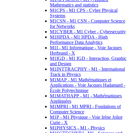
Mathematics and statistics
M1CPS - M1 CPS - Cyber Physical
Systems
M1CSN - M1 CSN - Computer Science
for Networks
M1CYBER - M1 Cyber - Cybersecurity
M1HPDA - M1 HPDA - High
Performance Data Analytics
M1I - M1 Informatique - Voie Jacques
Herbrand - X
M1IGD - M1 IGD - Interaction, Graphic
and Design
M1INTTRACPHY - M1 - International
Track in Physics
M1MAP - M1 Mathématiques et
Applications - Voie Jacques Hadamard -
École Polytechnique
M1MATHAPP - M1 - Mathématiques
Appliquées
M1MPRI - M1 MPRI - Foudations of
Computer Science
M1P - M1 Physique - Voie Irène Joliot
Curie - X
M1PHYSICS - M1 - Physics