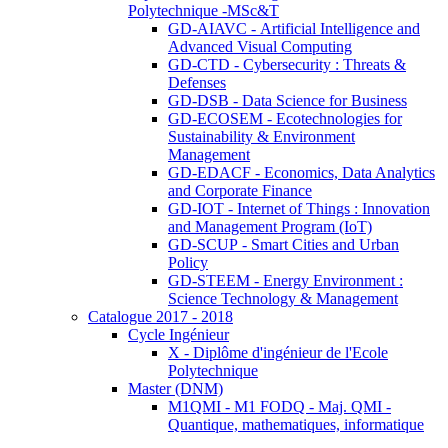
Polytechnique -MSc&T
GD-AIAVC - Artificial Intelligence and
Advanced Visual Computing
GD-CTD - Cybersecurity : Threats &
Defenses
GD-DSB - Data Science for Business
GD-ECOSEM - Ecotechnologies for
Sustainability & Environment
Management
GD-EDACF - Economics, Data Analytics
and Corporate Finance
GD-IOT - Internet of Things : Innovation
and Management Program (IoT)
GD-SCUP - Smart Cities and Urban
Policy
GD-STEEM - Energy Environment :
Science Technology & Management
Catalogue 2017 - 2018
Cycle Ingénieur
X - Diplôme d'ingénieur de l'Ecole
Polytechnique
Master (DNM)
M1QMI - M1 FODQ - Maj. QMI -
Quantique, mathematiques, informatique