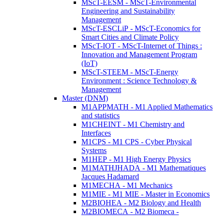
MScT-EESM - MScT-Environmental
Engineering and Sustainability
Management
MScT-ESCLiP - MScT-Economics for
Smart Cities and Climate Policy
MScT-IOT - MScT-Internet of Things :
Innovation and Management Program
(IoT)
MScT-STEEM - MScT-Energy
Environment : Science Technology &
Management
Master (DNM)
M1APPMATH - M1 Applied Mathematics
and statistics
M1CHEINT - M1 Chemistry and
Interfaces
M1CPS - M1 CPS - Cyber Physical
Systems
M1HEP - M1 High Energy Physics
M1MATHJHADA - M1 Mathematiques
Jacques Hadamard
M1MECHA - M1 Mechanics
M1MIE - M1 MIE - Master in Economics
M2BIOHEA - M2 Biology and Health
M2BIOMECA - M2 Biomeca -