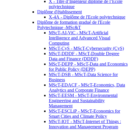
X - Titre d’Ingénieur diplômé de l’École
polytechnique
Diplôme d'établissement
X-4A - Diplôme de l'Ecole polytechnique
Diplôme de formation gradué de l'Ecole
Polytechnique -MSc&T
MScT-AI-ViC - MScT-Artificial
Intelligence and Advanced Visual
Computing
MScT-CyS - MScT-Cybersecurity (CyS)
MScT-DDDF - MScT-Double Degree
Data and Finance (DDDF)
MScT-DEPP - MScT-Data and Economics
for Public Policy (DEPP)
MScT-DSB - MScT-Data Science for
Business
MScT-EDACF - MScT-Economics, Data
Analytics and Corporate Finance
MScT-EESM - MScT-Environmental
Engineering and Sustainability
Management
MScT-ESCLiP - MScT-Economics for
Smart Cities and Climate Policy
MScT-IOT - MScT-Internet of Things :
Innovation and Management Program