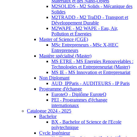
Matériaux et des Nano-Objets
M2SOLIDS - M2 Solids - Mécanique des
Solides
M2TRADD - M2 TraDD - Transport et
Développement Durable
M2WAPE - M2 WAPE - Eau, Air,
Pollution et Énergies
Master of Science (CGE)
MSc Entrepreneurs - MSc X-HEC
Entrepreneurs
Mastère spécialisé (Master)
MS ETRE - MS Energies Renouvelables :
Technologies et Entrepreneuriat (Master)
MS IE - MS Innovation et Entreprenariat
Non Diplomant
AUD_IPParis - AUDITEURS - IP Paris
Programme d'échange
EuroteQ - Diplôme EuroteQ
PEI - Programmes d'échange
internationaux
Catalogue 2024 - 2025
Bachelor
BX - Bachelor of Science de l'Ecole
polytechnique
Cycle Ingénieur