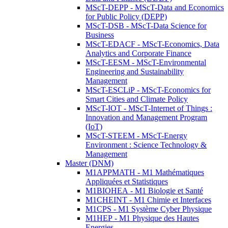
MScT-DEPP - MScT-Data and Economics
for Public Policy (DEPP)
MScT-DSB - MScT-Data Science for
Business
MScT-EDACF - MScT-Economics, Data
Analytics and Corporate Finance
MScT-EESM - MScT-Environmental
Engineering and Sustainability
Management
MScT-ESCLiP - MScT-Economics for
Smart Cities and Climate Policy
MScT-IOT - MScT-Internet of Things :
Innovation and Management Program
(IoT)
MScT-STEEM - MScT-Energy
Environment : Science Technology &
Management
Master (DNM)
M1APPMATH - M1 Mathématiques
Appliquées et Statistiques
M1BIOHEA - M1 Biologie et Santé
M1CHEINT - M1 Chimie et Interfaces
M1CPS - M1 Système Cyber Physique
M1HEP - M1 Physique des Hautes
Energies