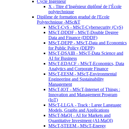
Cycle Ingénieur
X - Titre d’Ingénieur diplômé de l’École
polytechnique
Diplôme de formation gradué de l'Ecole
Polytechnique -MSc&T
MScT-CyS - MScT-Cybersecurity (CyS)
MScT-DDDF - MScT-Double Degree
Data and Finance (DDDF)
MScT-DEPP - MScT-Data and Economics
for Public Policy (DEPP)
MScT-DSAIB - MScT-Data Science and
AI for Business
MScT-EDACF - MScT-Economics, Data
Analytics and Corporate Finance
MScT-EESM - MScT-Environmental
Engineering and Sustainability
Management
MScT-IOT - MScT-Internet of Things :
Innovation and Management Program
(IoT)
MScT-LLGA - Track : Large Language
Models, Graphs and Applications
MScT-MaQI - AI for Markets and
Quantitative Investment (AI-MaQI)
MScT-STEEM - MScT-Energy