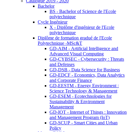
Catalogue 2019 - 2020
Bachelor
BS - Bachelor of Science de l'Ecole
polytechnique
Cycle Ingénieur
X - Diplôme d'ingénieur de l'Ecole
polytechnique
Diplôme de formation gradué de l'Ecole
Polytechnique -MSc&T
GD-AIM - Artificial Intelligence and
Advanced Visual Computing
GD-CYBSEC - Cybersecurity : Threats
and Defenses
GD-DSB - Data Science for Business
GD-EDCF - Economics, Data Analytics
and Corporate Finance
GD-EESTM - Energy Environment :
Science Technology & Management
GD-ESEM - Ecotechnologies for
Sustainability & Environment
Management
GD-IOT - Internet of Things : Innovation
and Management Program (IoT)
GD-SCUP - Smart Cities and Urban
Policy