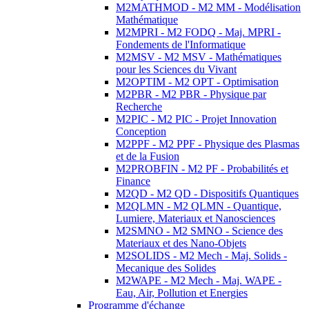
M2MATHMOD - M2 MM - Modélisation
Mathématique
M2MPRI - M2 FODQ - Maj. MPRI -
Fondements de l'Informatique
M2MSV - M2 MSV - Mathématiques
pour les Sciences du Vivant
M2OPTIM - M2 OPT - Optimisation
M2PBR - M2 PBR - Physique par
Recherche
M2PIC - M2 PIC - Projet Innovation
Conception
M2PPF - M2 PPF - Physique des Plasmas
et de la Fusion
M2PROBFIN - M2 PF - Probabilités et
Finance
M2QD - M2 QD - Dispositifs Quantiques
M2QLMN - M2 QLMN - Quantique,
Lumiere, Materiaux et Nanosciences
M2SMNO - M2 SMNO - Science des
Materiaux et des Nano-Objets
M2SOLIDS - M2 Mech - Maj. Solids -
Mecanique des Solides
M2WAPE - M2 Mech - Maj. WAPE -
Eau, Air, Pollution et Energies
Programme d'échange