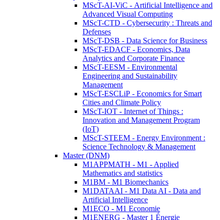
MScT-AI-ViC - Artificial Intelligence and
Advanced Visual Computing
MScT-CTD - Cybersecurity : Threats and
Defenses
MScT-DSB - Data Science for Business
MScT-EDACF - Economics, Data
Analytics and Corporate Finance
MScT-EESM - Environmental
Engineering and Sustainability
Management
MScT-ESCLiP - Economics for Smart
Cities and Climate Policy
MScT-IOT - Internet of Things :
Innovation and Management Program
(IoT)
MScT-STEEM - Energy Environment :
Science Technology & Management
Master (DNM)
M1APPMATH - M1 - Applied
Mathematics and statistics
M1BM - M1 Biomechanics
M1DATAAI - M1 Data AI - Data and
Artificial Intelligence
M1ECO - M1 Economie
M1ENERG - Master 1 Énergie