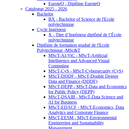
EuroteQ - Diplôme EuroteQ
Catalogue 2025 - 2026
Bachelor
BX - Bachelor of Science de l'Ecole
polytechnique
Cycle Ingénieur
X - Titre d’Ingénieur diplômé de l’École
polytechnique
Diplôme de formation gradué de l'Ecole
Polytechnique -MSc&T
MScT-AI-ViC - MScT-Artificial
Intelligence and Advanced Visual
Computing
MScT-CyS - MScT-Cybersecurity (CyS)
MScT-DDDF - MScT-Double Degree
Data and Finance (DDDF)
MScT-DEPP - MScT-Data and Economics
for Public Policy (DEPP)
MScT-DSAIB - MScT-Data Science and
AI for Business
MScT-EDACF - MScT-Economics, Data
Analytics and Corporate Finance
MScT-EESM - MScT-Environmental
Engineering and Sustainability
Management