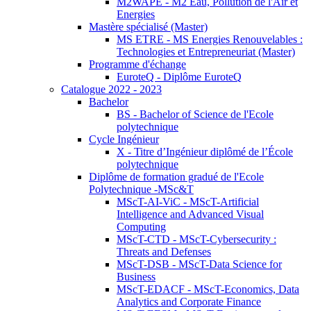
M2WAPE - M2 Eau, Pollution de l'Air et
Energies
Mastère spécialisé (Master)
MS ETRE - MS Energies Renouvelables :
Technologies et Entrepreneuriat (Master)
Programme d'échange
EuroteQ - Diplôme EuroteQ
Catalogue 2022 - 2023
Bachelor
BS - Bachelor of Science de l'Ecole
polytechnique
Cycle Ingénieur
X - Titre d’Ingénieur diplômé de l’École
polytechnique
Diplôme de formation gradué de l'Ecole
Polytechnique -MSc&T
MScT-AI-ViC - MScT-Artificial
Intelligence and Advanced Visual
Computing
MScT-CTD - MScT-Cybersecurity :
Threats and Defenses
MScT-DSB - MScT-Data Science for
Business
MScT-EDACF - MScT-Economics, Data
Analytics and Corporate Finance