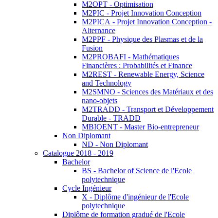
M2OPT - Optimisation
M2PIC - Projet Innovation Conception
M2PICA - Projet Innovation Conception -
Alternance
M2PPF - Physique des Plasmas et de la
Fusion
M2PROBAFI - Mathématiques
Financières : Probabilités et Finance
M2REST - Renewable Energy, Science
and Technology
M2SMNO - Sciences des Matériaux et des
nano-objets
M2TRADD - Transport et Développement
Durable - TRADD
MBIOENT - Master Bio-entrepreneur
Non Diplomant
ND - Non Diplomant
Catalogue 2018 - 2019
Bachelor
BS - Bachelor of Science de l'Ecole
polytechnique
Cycle Ingénieur
X - Diplôme d'ingénieur de l'Ecole
polytechnique
Diplôme de formation gradué de l'Ecole