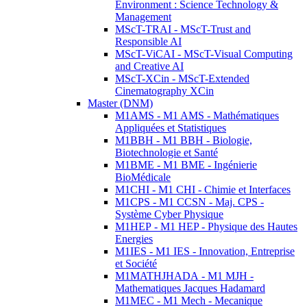
Environment : Science Technology &
Management
MScT-TRAI - MScT-Trust and
Responsible AI
MScT-ViCAI - MScT-Visual Computing
and Creative AI
MScT-XCin - MScT-Extended
Cinematography XCin
Master (DNM)
M1AMS - M1 AMS - Mathématiques
Appliquées et Statistiques
M1BBH - M1 BBH - Biologie,
Biotechnologie et Santé
M1BME - M1 BME - Ingénierie
BioMédicale
M1CHI - M1 CHI - Chimie et Interfaces
M1CPS - M1 CCSN - Maj. CPS -
Système Cyber Physique
M1HEP - M1 HEP - Physique des Hautes
Energies
M1IES - M1 IES - Innovation, Entreprise
et Société
M1MATHJHADA - M1 MJH -
Mathematiques Jacques Hadamard
M1MEC - M1 Mech - Mecanique