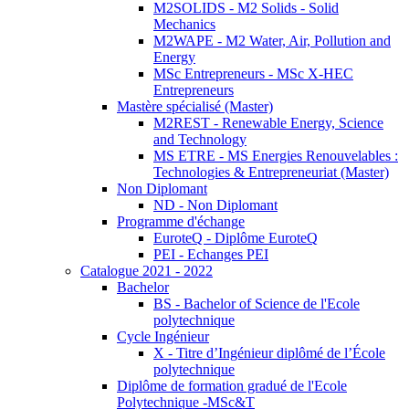
M2SOLIDS - M2 Solids - Solid
Mechanics
M2WAPE - M2 Water, Air, Pollution and
Energy
MSc Entrepreneurs - MSc X-HEC
Entrepreneurs
Mastère spécialisé (Master)
M2REST - Renewable Energy, Science
and Technology
MS ETRE - MS Energies Renouvelables :
Technologies & Entrepreneuriat (Master)
Non Diplomant
ND - Non Diplomant
Programme d'échange
EuroteQ - Diplôme EuroteQ
PEI - Echanges PEI
Catalogue 2021 - 2022
Bachelor
BS - Bachelor of Science de l'Ecole
polytechnique
Cycle Ingénieur
X - Titre d’Ingénieur diplômé de l’École
polytechnique
Diplôme de formation gradué de l'Ecole
Polytechnique -MSc&T