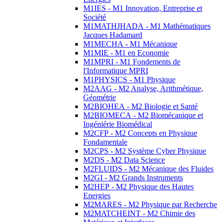
M1IES - M1 Innovation, Entreprise et
Société
M1MATHJHADA - M1 Mathématiques
Jacques Hadamard
M1MECHA - M1 Mécanique
M1MIE - M1 en Economie
M1MPRI - M1 Fondements de
l'Informatique MPRI
M1PHYSICS - M1 Physique
M2AAG - M2 Analyse, Arithmétique,
Géométrie
M2BIOHEA - M2 Biologie et Santé
M2BIOMECA - M2 Biomécanique et
Ingéniérie Biomédical
M2CFP - M2 Concepts en Physique
Fondamentale
M2CPS - M2 Système Cyber Physique
M2DS - M2 Data Science
M2FLUIDS - M2 Mécanique des Fluides
M2GI - M2 Grands Instruments
M2HEP - M2 Physique des Hautes
Energies
M2MARES - M2 Physique par Recherche
M2MATCHEINT - M2 Chimie des