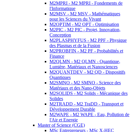
M2MPRI - M2 MPRI - Fondements de
l'Informatique
M2MSV - M2 MSV - Mathématiques
pour les Sciences du Vivant
M2OPTIM - M2 OPT - Optimisation
M2PIC - M2 PIC - Projet, Innovation,
Conception
M2PLASPHYFUS - M2 PPF - Physique
des Plasmas et de la Fusion
M2PROBFIN - M2 PF - Probabilités et
Finance
M2QLMN - M2 QLMN - Quantique,
Lumière, Matériaux et Nanosciences
M2QUANTDEV - M2 QD - Dispositifs
Quantiques
M2SMNO - M2 SMNO - Science des
Matériaux et des Nano-Objets
M2SOLIDS - M2 Solids - Mécanique des
Solides
M2TRADD - M2 TraDD - Transport et
Développement Durable
M2WAPE - M2 WAPE - Eau, Pollution de
l'Air et Energie
Master of Science (CGE)
MSc Entrepreneurs - MSc X-HEC