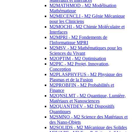
Matériaux et Interfaces
M2MATHMOD - M2 Modélisation
Mathématique
M2MECENCLI - M2 Génie Mécanique
pour les Cliniciens
M2MOCHI - M2 Chimie Moléculaire et
Interfaces
M2MPRI - M2 Fondements de
l'Informatique MPRI
M2MSV - M2 Mathématiques pour les
Sciences du Vivant
M2OPTIM - M2 Optimisation
M2PIC - M2 Projet, Innovation,
Conception
M2PLASPHYFUS - M2 Physique des
Plasmas et de la Fusion
M2PROBFIN - M2 Probabilités et
Finance
M2QNSLMT - M2 Quantique, Lumière,
Matériaux et Nanosciences
M2QUANTDEV - M2 Dispositifs
Quantiques
M2SMNO - M2 Science des Matériaux et
des Nano-Objets
M2SOLIDS - M2 Mécanique des Solides