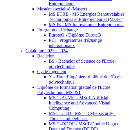
Entrepreneurs
Mastère spécialisé (Master)
MS ETRE - MS Energies Renouvelables :
Technologies et Entrepreneuriat (Master)
MS IE - MS Innovation et Entreprenariat
Programme d'échange
EuroteQ - Diplôme EuroteQ
PEI - Programmes d'échange
internationaux
Catalogue 2023 - 2024
Bachelor
BS - Bachelor of Science de l'Ecole
polytechnique
Cycle Ingénieur
X - Titre d’Ingénieur diplômé de l’École
polytechnique
Diplôme de formation gradué de l'Ecole
Polytechnique -MSc&T
MScT-AI-ViC - MScT-Artificial
Intelligence and Advanced Visual
Computing
MScT-CTD - MScT-Cybersecurity :
Threats and Defenses
MScT-DDDF - MScT-Double Degree
Data and Finance (DDDF)