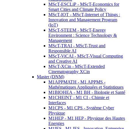
MScT-ESCLiP - MScT-Economics for
Smart Cities and Climate Policy
MScT-IOT - MScT-Internet of Things :
Innovation and Management Program
(IoT)
MScT-STEEM - MScT-Energy
Environment : Science Technology &
Management
MScT-TRAI - MScT-Trust and
Responsible AI
MScT-ViCAI - MScT-Visual Computing
and Creative AI
MScT-XCin - MScT-Extended
Cinematography XCin
Master (DNM)
M1APPMATH - M1 APPMS -
Mathématiques Appliquées et Statistiques
M1BIOHEA - M1 BH - Biologie et Santé
M1CHEINT - M1 CI - Chimie et
Interfaces
M1CPS - M1 CPS - Système Cyber
Physique
M1HEP - M1 HEP - Physique des Hautes
Energies
M1IES - M1 IES - Innovation, Entreprise