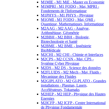
M1MIE - M1 MiE - Master en Economie
M1MPRI - M1 FODQ - Maj. MPRI -
Fondements de l'Informatique
M1PHYS - M1 PHYS - Physique
M1QMI - M1 FODQ - Maj. QMI -
Quantique, Mathematiques, Informatique
M2AAG - M2 AAG - Analyse,
Arithmétique, Géométrie
M2BBH - M2 BBH - Biologie,
Biotechnologie et Santé
M2BME - M2 BME - Ingénierie
BioMédicale
M2CHI - M2 CHI - Chimie et Interfaces
M2CPS - M2 CCSN - Maj. CPS -
Système Cyber Physique
M2DS - M2 DS - Science des données
M2FLUIDS - M2 Mech - Maj. Fluids -
Mecanique des Fluides
M2GIPLATO - M2 GI-PLATO - Grandes
installations - Plasmas, Lasers,
Accélérateurs, Tokamaks
M2HEP - M2 HEP - Physique des Hautes
Energies
M2ICFP - M2 ICFP - Centre International
de Physique Fondamentale