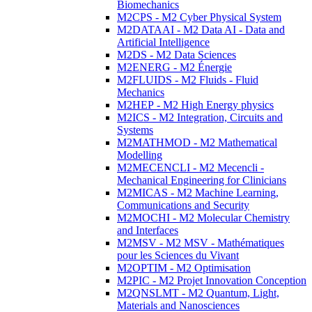
Biomechanics
M2CPS - M2 Cyber Physical System
M2DATAAI - M2 Data AI - Data and
Artificial Intelligence
M2DS - M2 Data Sciences
M2ENERG - M2 Énergie
M2FLUIDS - M2 Fluids - Fluid
Mechanics
M2HEP - M2 High Energy physics
M2ICS - M2 Integration, Circuits and
Systems
M2MATHMOD - M2 Mathematical
Modelling
M2MECENCLI - M2 Mecencli -
Mechanical Engineering for Clinicians
M2MICAS - M2 Machine Learning,
Communications and Security
M2MOCHI - M2 Molecular Chemistry
and Interfaces
M2MSV - M2 MSV - Mathématiques
pour les Sciences du Vivant
M2OPTIM - M2 Optimisation
M2PIC - M2 Projet Innovation Conception
M2QNSLMT - M2 Quantum, Light,
Materials and Nanosciences