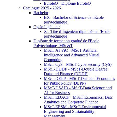
EuroteQ - Diplôme EuroteQ
Catalogue 2025 - 2026
Bachelor
BX - Bachelor of Science de l'Ecole
polytechnique
Cycle Ingénieur
X - Titre d’Ingénieur diplômé de l’École
polytechnique
Diplôme de formation gradué de l'Ecole
Polytechnique -MSc&T
MScT-AI-ViC - MScT-Artificial
Intelligence and Advanced Visual
Computing
MScT-CyS - MScT-Cybersecurity (CyS)
MScT-DDDF - MScT-Double Degree
Data and Finance (DDDF)
MScT-DEPP - MScT-Data and Economics
for Public Policy (DEPP)
MScT-DSAIB - MScT-Data Science and
AI for Business
MScT-EDACF - MScT-Economics, Data
Analytics and Corporate Finance
MScT-EESM - MScT-Environmental
Engineering and Sustainability
Management