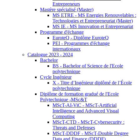
Entrepreneurs
Mastère spécialisé (Master)
MS ETRE - MS Energies Renouvelables :
Technologies et Entrepreneuriat (Master)
MS IE - MS Innovation et Entreprenariat
Programme d'échange
EuroteQ - Diplôme EuroteQ
PEI - Programmes d'échange
internationaux
Catalogue 2023 - 2024
Bachelor
BS - Bachelor of Science de l'Ecole
polytechnique
Cycle Ingénieur
X - Titre d’Ingénieur diplômé de l’École
polytechnique
Diplôme de formation gradué de l'Ecole
Polytechnique -MSc&T
MScT-AI-ViC - MScT-Artificial
Intelligence and Advanced Visual
Computing
MScT-CTD - MScT-Cybersecurity :
Threats and Defenses
MScT-DDDF - MScT-Double Degree
Data and Finance (DDDF)