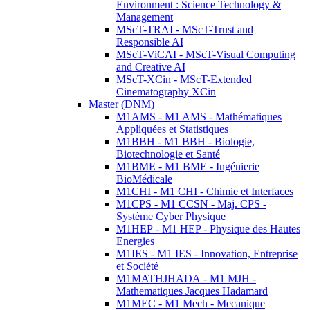
Environment : Science Technology &
Management
MScT-TRAI - MScT-Trust and
Responsible AI
MScT-ViCAI - MScT-Visual Computing
and Creative AI
MScT-XCin - MScT-Extended
Cinematography XCin
Master (DNM)
M1AMS - M1 AMS - Mathématiques
Appliquées et Statistiques
M1BBH - M1 BBH - Biologie,
Biotechnologie et Santé
M1BME - M1 BME - Ingénierie
BioMédicale
M1CHI - M1 CHI - Chimie et Interfaces
M1CPS - M1 CCSN - Maj. CPS -
Système Cyber Physique
M1HEP - M1 HEP - Physique des Hautes
Energies
M1IES - M1 IES - Innovation, Entreprise
et Société
M1MATHJHADA - M1 MJH -
Mathematiques Jacques Hadamard
M1MEC - M1 Mech - Mecanique