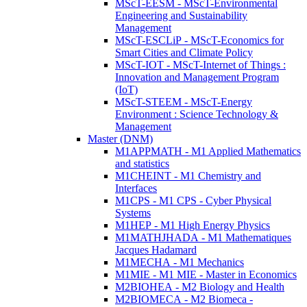
MScT-EESM - MScT-Environmental
Engineering and Sustainability
Management
MScT-ESCLiP - MScT-Economics for
Smart Cities and Climate Policy
MScT-IOT - MScT-Internet of Things :
Innovation and Management Program
(IoT)
MScT-STEEM - MScT-Energy
Environment : Science Technology &
Management
Master (DNM)
M1APPMATH - M1 Applied Mathematics
and statistics
M1CHEINT - M1 Chemistry and
Interfaces
M1CPS - M1 CPS - Cyber Physical
Systems
M1HEP - M1 High Energy Physics
M1MATHJHADA - M1 Mathematiques
Jacques Hadamard
M1MECHA - M1 Mechanics
M1MIE - M1 MIE - Master in Economics
M2BIOHEA - M2 Biology and Health
M2BIOMECA - M2 Biomeca -