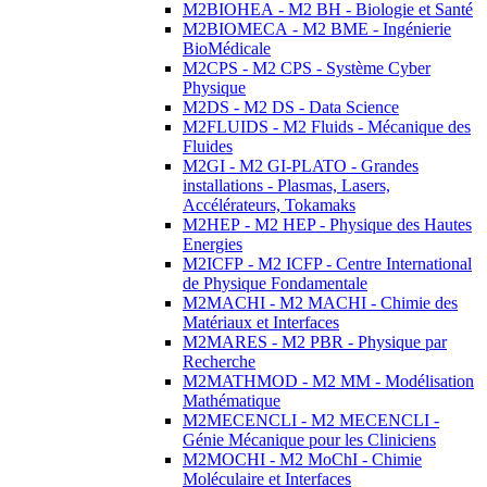
M2BIOHEA - M2 BH - Biologie et Santé
M2BIOMECA - M2 BME - Ingénierie
BioMédicale
M2CPS - M2 CPS - Système Cyber
Physique
M2DS - M2 DS - Data Science
M2FLUIDS - M2 Fluids - Mécanique des
Fluides
M2GI - M2 GI-PLATO - Grandes
installations - Plasmas, Lasers,
Accélérateurs, Tokamaks
M2HEP - M2 HEP - Physique des Hautes
Energies
M2ICFP - M2 ICFP - Centre International
de Physique Fondamentale
M2MACHI - M2 MACHI - Chimie des
Matériaux et Interfaces
M2MARES - M2 PBR - Physique par
Recherche
M2MATHMOD - M2 MM - Modélisation
Mathématique
M2MECENCLI - M2 MECENCLI -
Génie Mécanique pour les Cliniciens
M2MOCHI - M2 MoChI - Chimie
Moléculaire et Interfaces