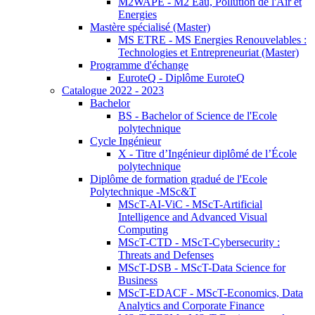
M2WAPE - M2 Eau, Pollution de l'Air et
Energies
Mastère spécialisé (Master)
MS ETRE - MS Energies Renouvelables :
Technologies et Entrepreneuriat (Master)
Programme d'échange
EuroteQ - Diplôme EuroteQ
Catalogue 2022 - 2023
Bachelor
BS - Bachelor of Science de l'Ecole
polytechnique
Cycle Ingénieur
X - Titre d’Ingénieur diplômé de l’École
polytechnique
Diplôme de formation gradué de l'Ecole
Polytechnique -MSc&T
MScT-AI-ViC - MScT-Artificial
Intelligence and Advanced Visual
Computing
MScT-CTD - MScT-Cybersecurity :
Threats and Defenses
MScT-DSB - MScT-Data Science for
Business
MScT-EDACF - MScT-Economics, Data
Analytics and Corporate Finance