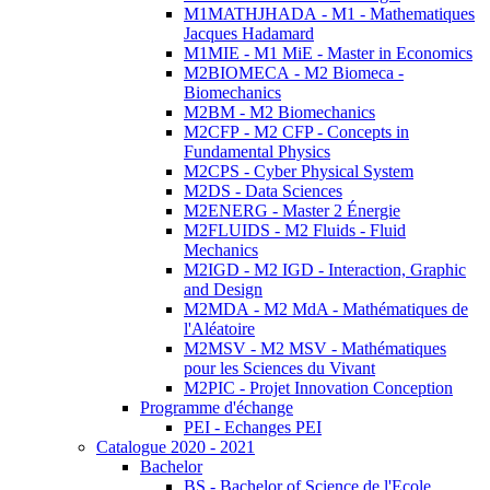
M1MATHJHADA - M1 - Mathematiques
Jacques Hadamard
M1MIE - M1 MiE - Master in Economics
M2BIOMECA - M2 Biomeca -
Biomechanics
M2BM - M2 Biomechanics
M2CFP - M2 CFP - Concepts in
Fundamental Physics
M2CPS - Cyber Physical System
M2DS - Data Sciences
M2ENERG - Master 2 Énergie
M2FLUIDS - M2 Fluids - Fluid
Mechanics
M2IGD - M2 IGD - Interaction, Graphic
and Design
M2MDA - M2 MdA - Mathématiques de
l'Aléatoire
M2MSV - M2 MSV - Mathématiques
pour les Sciences du Vivant
M2PIC - Projet Innovation Conception
Programme d'échange
PEI - Echanges PEI
Catalogue 2020 - 2021
Bachelor
BS - Bachelor of Science de l'Ecole