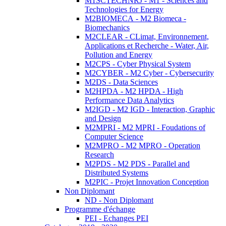
M1SCTECHNRJ - M1 - Sciences and
Technologies for Energy
M2BIOMECA - M2 Biomeca -
Biomechanics
M2CLEAR - CLimat, Environnement,
Applications et Recherche - Water, Air,
Pollution and Energy
M2CPS - Cyber Physical System
M2CYBER - M2 Cyber - Cybersecurity
M2DS - Data Sciences
M2HPDA - M2 HPDA - High
Performance Data Analytics
M2IGD - M2 IGD - Interaction, Graphic
and Design
M2MPRI - M2 MPRI - Foudations of
Computer Science
M2MPRO - M2 MPRO - Operation
Research
M2PDS - M2 PDS - Parallel and
Distributed Systems
M2PIC - Projet Innovation Conception
Non Diplomant
ND - Non Diplomant
Programme d'échange
PEI - Echanges PEI