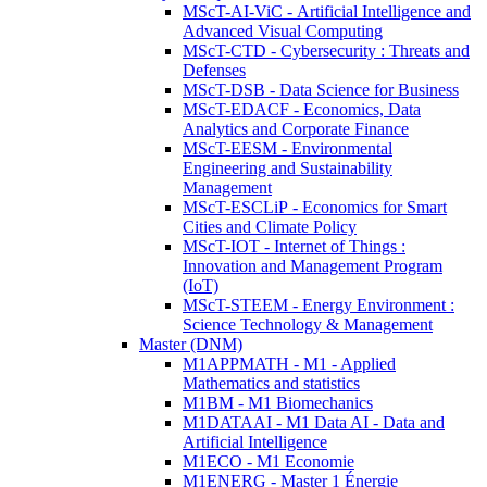
MScT-AI-ViC - Artificial Intelligence and
Advanced Visual Computing
MScT-CTD - Cybersecurity : Threats and
Defenses
MScT-DSB - Data Science for Business
MScT-EDACF - Economics, Data
Analytics and Corporate Finance
MScT-EESM - Environmental
Engineering and Sustainability
Management
MScT-ESCLiP - Economics for Smart
Cities and Climate Policy
MScT-IOT - Internet of Things :
Innovation and Management Program
(IoT)
MScT-STEEM - Energy Environment :
Science Technology & Management
Master (DNM)
M1APPMATH - M1 - Applied
Mathematics and statistics
M1BM - M1 Biomechanics
M1DATAAI - M1 Data AI - Data and
Artificial Intelligence
M1ECO - M1 Economie
M1ENERG - Master 1 Énergie