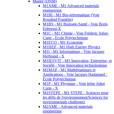
Master (DNM)
M1AME - M1 Advanced materials
engineering
M1BI - M1 Bio-informatique (Voie
Rosalind Franklin)
M1BS - M1 Biologie-Santé - Voie Boris
Ephrussi-X
M1C - M1 Chimie - Voie Fréderic Joliot-
Curie - Ecole Polytechnique
M1ECO - M1 Economie
M1HEP - M1 High Energy Physics
M1I - M1 Informatique - Voie Jacques
Herbrand - X
M1IESVIT - M1 Innovation, Entreprise, et
Société - Voie Innovation technologique
M1MAP - M1 Mathématiques et
Applications - Voie Jacques Hadamard -
École Polytechnique
M1P - M1 Physique - Voie Irène Joliot
Curie - X
M1STEPE - M1 STEPE - Sciences pour
les défis de l'environnement/Sciences for
environmentals challenges
M2AME - Advanced materials
engineering