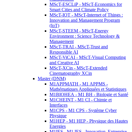
MScT-ESCLiP - MScT-Economics for
Smart Cities and Climate Policy
MScT-IOT - MScT-Internet of Things :
Innovation and Management Program
(IoT)
MScT-STEEM - MScT-Energy
Environment : Science Technology &
Management
MScT-TRAI - MScT-Trust and
Responsible AI
MScT-ViCAI - MScT-Visual Computing
and Creative AI
MScT-XCin - MScT-Extended
Cinematography XCin
Master (DNM)
M1APPMATH - M1 APPMS -
Mathématiques Appliquées et Statistiques
M1BIOHEA - M1 BH - Biologie et Santé
M1CHEINT - M1 CI - Chimie et
Interfaces
M1CPS - M1 CPS - Système Cyber
Physique
M1HEP - M1 HEP - Physique des Hautes
Energies
M1IES - M1 IES - Innovation, Entreprise