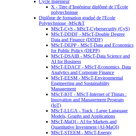
Cycle Ingénieur
X - Titre d’Ingénieur diplômé de l’École
polytechnique
Diplôme de formation gradué de l'Ecole
Polytechnique -MSc&T
MScT-CyS - MScT-Cybersecurity (CyS)
MScT-DDDF - MScT-Double Degree
Data and Finance (DDDF)
MScT-DEPP - MScT-Data and Economics
for Public Policy (DEPP)
MScT-DSAIB - MScT-Data Science and
AI for Business
MScT-EDACF - MScT-Economics, Data
Analytics and Corporate Finance
MScT-EESM - MScT-Environmental
Engineering and Sustainability
Management
MScT-IOT - MScT-Internet of Things :
Innovation and Management Program
(IoT)
MScT-LLGA - Track : Large Language
Models, Graphs and Applications
MScT-MaQI - AI for Markets and
Quantitative Investment (AI-MaQI)
MScT-STEEM - MScT-Energy