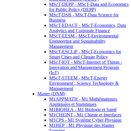
MScT-DEPP - MScT-Data and Economics
for Public Policy (DEPP)
MScT-DSB - MScT-Data Science for
Business
MScT-EDACF - MScT-Economics, Data
Analytics and Corporate Finance
MScT-EESM - MScT-Environmental
Engineering and Sustainability
Management
MScT-ESCLiP - MScT-Economics for
Smart Cities and Climate Policy
MScT-IOT - MScT-Internet of Things :
Innovation and Management Program
(IoT)
MScT-STEEM - MScT-Energy
Environment : Science Technology &
Management
Master (DNM)
M1APPMATH - M1 Mathématiques
Appliquées et Statistiques
M1BIOHEA - M1 Biologie et Santé
M1CHEINT - M1 Chimie et Interfaces
M1CPS - M1 Système Cyber Physique
M1HEP - M1 Physique des Hautes
Energies