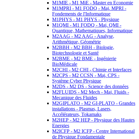
M1MIE - M1 MiE - Master en Economie
M1MPRI - M1 FODQ - Maj. MPRI -
Fondements de l'Informatique
M1PHYS - M1 PHYS - Physique
M1QMI - M1 FODQ - Maj. QMI -
Quantique, Mathematiques, Informatique
M2AAG - M2 AAG - Analyse,
Arithmétique, Géométrie
M2BBH - M2 BBH - Biologie,
Biotechnologie et Santé
M2BME - M2 BME - Ingénierie
BioMédicale
M2CHI - M2 CHI - Chimie et Interfaces
M2CPS - M2 CCSN - Maj. CPS -
Système Cyber Physique
M2DS - M2 DS - Science des données
M2FLUIDS - M2 Mech - Maj. Fluids -
Mecanique des Fluides
M2GIPLATO - M2 GI-PLATO - Grandes
installations - Plasmas, Lasers,
Accélérateurs, Tokamaks
M2HEP - M2 HEP - Physique des Hautes
Energies
M2ICFP - M2 ICFP - Centre International
de Physique Fondamentale