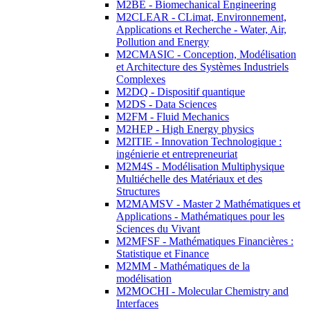
M2BE - Biomechanical Engineering
M2CLEAR - CLimat, Environnement,
Applications et Recherche - Water, Air,
Pollution and Energy
M2CMASIC - Conception, Modélisation
et Architecture des Systèmes Industriels
Complexes
M2DQ - Dispositif quantique
M2DS - Data Sciences
M2FM - Fluid Mechanics
M2HEP - High Energy physics
M2ITIE - Innovation Technologique :
ingénierie et entrepreneuriat
M2M4S - Modélisation Multiphysique
Multiéchelle des Matériaux et des
Structures
M2MAMSV - Master 2 Mathématiques et
Applications - Mathématiques pour les
Sciences du Vivant
M2MFSF - Mathématiques Financières :
Statistique et Finance
M2MM - Mathématiques de la
modélisation
M2MOCHI - Molecular Chemistry and
Interfaces