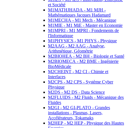
et Société
M1MATHJHADA - M1 MJH -
Mathématiques Jacques Hadamard
M1MECHA - M1 Mech - Mécanique
M1MIE - M1 MiE - Master en Economie
M1MPRI - M1 MPRI - Fondements de
l'Informatique
M1PHYSICS - M1 PHYS - Physique
M2AAG - M2 AAG - Analyse,
Arithmétique, Géométrie
M2BIOHEA - M2 BH - Biologie et Santé
M2BIOMECA - M2 BME - Ingénierie
BioMédicale
M2CHEINT - M2 CI - Chimie et
Interfaces
M2CPS - M2 CPS - Système Cyber
Physique
M2DS - M2 DS - Data Science
M2FLUIDS - M2 Fluids - Mécanique des
Fluides
M2GI - M2 GI-PLATO - Grandes
installations - Plasmas, Lasers,
Accélérateurs, Tokamaks
M2HEP - M2 HEP - Physique des Hautes