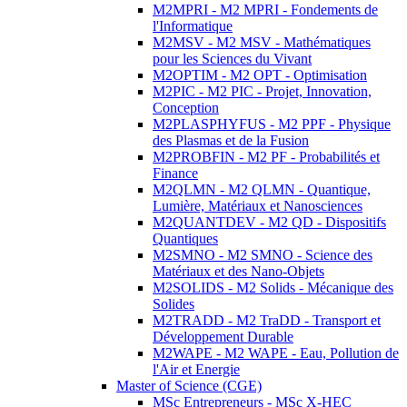
M2MPRI - M2 MPRI - Fondements de
l'Informatique
M2MSV - M2 MSV - Mathématiques
pour les Sciences du Vivant
M2OPTIM - M2 OPT - Optimisation
M2PIC - M2 PIC - Projet, Innovation,
Conception
M2PLASPHYFUS - M2 PPF - Physique
des Plasmas et de la Fusion
M2PROBFIN - M2 PF - Probabilités et
Finance
M2QLMN - M2 QLMN - Quantique,
Lumière, Matériaux et Nanosciences
M2QUANTDEV - M2 QD - Dispositifs
Quantiques
M2SMNO - M2 SMNO - Science des
Matériaux et des Nano-Objets
M2SOLIDS - M2 Solids - Mécanique des
Solides
M2TRADD - M2 TraDD - Transport et
Développement Durable
M2WAPE - M2 WAPE - Eau, Pollution de
l'Air et Energie
Master of Science (CGE)
MSc Entrepreneurs - MSc X-HEC