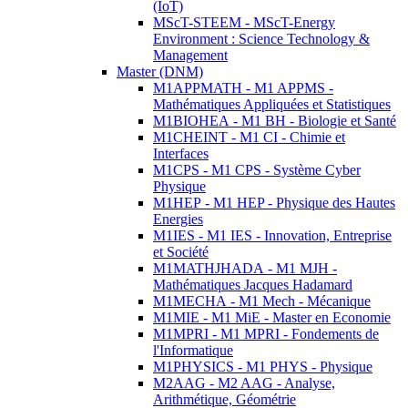
(IoT)
MScT-STEEM - MScT-Energy
Environment : Science Technology &
Management
Master (DNM)
M1APPMATH - M1 APPMS -
Mathématiques Appliquées et Statistiques
M1BIOHEA - M1 BH - Biologie et Santé
M1CHEINT - M1 CI - Chimie et
Interfaces
M1CPS - M1 CPS - Système Cyber
Physique
M1HEP - M1 HEP - Physique des Hautes
Energies
M1IES - M1 IES - Innovation, Entreprise
et Société
M1MATHJHADA - M1 MJH -
Mathématiques Jacques Hadamard
M1MECHA - M1 Mech - Mécanique
M1MIE - M1 MiE - Master en Economie
M1MPRI - M1 MPRI - Fondements de
l'Informatique
M1PHYSICS - M1 PHYS - Physique
M2AAG - M2 AAG - Analyse,
Arithmétique, Géométrie