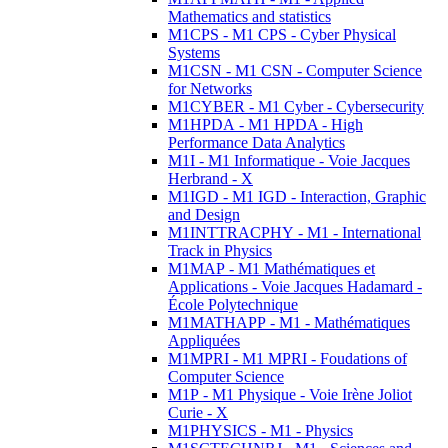
Mathematics and statistics
M1CPS - M1 CPS - Cyber Physical
Systems
M1CSN - M1 CSN - Computer Science
for Networks
M1CYBER - M1 Cyber - Cybersecurity
M1HPDA - M1 HPDA - High
Performance Data Analytics
M1I - M1 Informatique - Voie Jacques
Herbrand - X
M1IGD - M1 IGD - Interaction, Graphic
and Design
M1INTTRACPHY - M1 - International
Track in Physics
M1MAP - M1 Mathématiques et
Applications - Voie Jacques Hadamard -
École Polytechnique
M1MATHAPP - M1 - Mathématiques
Appliquées
M1MPRI - M1 MPRI - Foudations of
Computer Science
M1P - M1 Physique - Voie Irène Joliot
Curie - X
M1PHYSICS - M1 - Physics