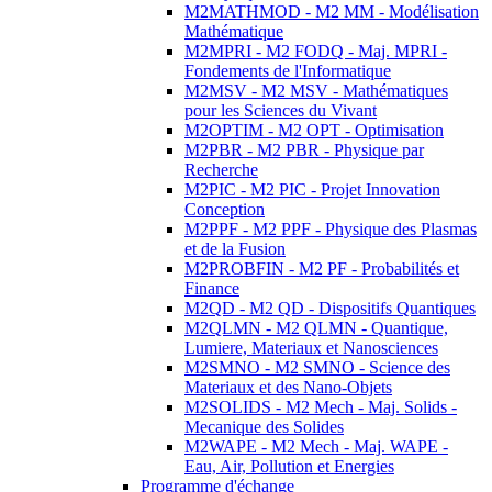
M2MATHMOD - M2 MM - Modélisation
Mathématique
M2MPRI - M2 FODQ - Maj. MPRI -
Fondements de l'Informatique
M2MSV - M2 MSV - Mathématiques
pour les Sciences du Vivant
M2OPTIM - M2 OPT - Optimisation
M2PBR - M2 PBR - Physique par
Recherche
M2PIC - M2 PIC - Projet Innovation
Conception
M2PPF - M2 PPF - Physique des Plasmas
et de la Fusion
M2PROBFIN - M2 PF - Probabilités et
Finance
M2QD - M2 QD - Dispositifs Quantiques
M2QLMN - M2 QLMN - Quantique,
Lumiere, Materiaux et Nanosciences
M2SMNO - M2 SMNO - Science des
Materiaux et des Nano-Objets
M2SOLIDS - M2 Mech - Maj. Solids -
Mecanique des Solides
M2WAPE - M2 Mech - Maj. WAPE -
Eau, Air, Pollution et Energies
Programme d'échange