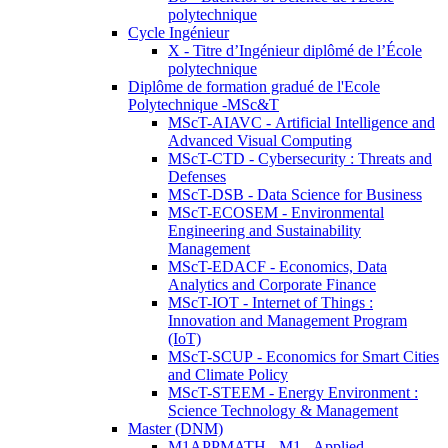
polytechnique
Cycle Ingénieur
X - Titre d’Ingénieur diplômé de l’École
polytechnique
Diplôme de formation gradué de l'Ecole
Polytechnique -MSc&T
MScT-AIAVC - Artificial Intelligence and
Advanced Visual Computing
MScT-CTD - Cybersecurity : Threats and
Defenses
MScT-DSB - Data Science for Business
MScT-ECOSEM - Environmental
Engineering and Sustainability
Management
MScT-EDACF - Economics, Data
Analytics and Corporate Finance
MScT-IOT - Internet of Things :
Innovation and Management Program
(IoT)
MScT-SCUP - Economics for Smart Cities
and Climate Policy
MScT-STEEM - Energy Environment :
Science Technology & Management
Master (DNM)
M1APPMATH - M1 - Applied