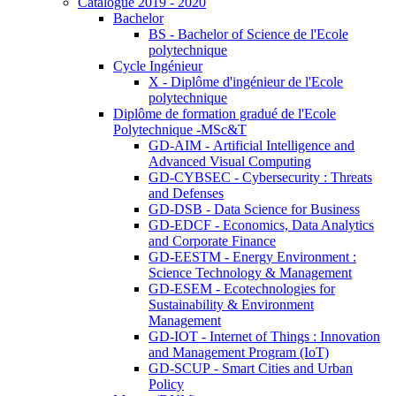
Catalogue 2019 - 2020
Bachelor
BS - Bachelor of Science de l'Ecole
polytechnique
Cycle Ingénieur
X - Diplôme d'ingénieur de l'Ecole
polytechnique
Diplôme de formation gradué de l'Ecole
Polytechnique -MSc&T
GD-AIM - Artificial Intelligence and
Advanced Visual Computing
GD-CYBSEC - Cybersecurity : Threats
and Defenses
GD-DSB - Data Science for Business
GD-EDCF - Economics, Data Analytics
and Corporate Finance
GD-EESTM - Energy Environment :
Science Technology & Management
GD-ESEM - Ecotechnologies for
Sustainability & Environment
Management
GD-IOT - Internet of Things : Innovation
and Management Program (IoT)
GD-SCUP - Smart Cities and Urban
Policy