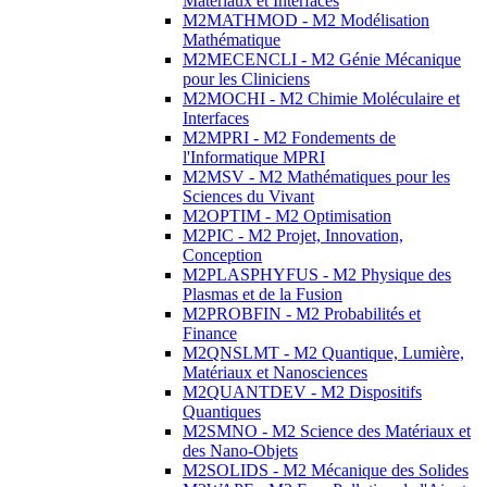
Matériaux et Interfaces
M2MATHMOD - M2 Modélisation
Mathématique
M2MECENCLI - M2 Génie Mécanique
pour les Cliniciens
M2MOCHI - M2 Chimie Moléculaire et
Interfaces
M2MPRI - M2 Fondements de
l'Informatique MPRI
M2MSV - M2 Mathématiques pour les
Sciences du Vivant
M2OPTIM - M2 Optimisation
M2PIC - M2 Projet, Innovation,
Conception
M2PLASPHYFUS - M2 Physique des
Plasmas et de la Fusion
M2PROBFIN - M2 Probabilités et
Finance
M2QNSLMT - M2 Quantique, Lumière,
Matériaux et Nanosciences
M2QUANTDEV - M2 Dispositifs
Quantiques
M2SMNO - M2 Science des Matériaux et
des Nano-Objets
M2SOLIDS - M2 Mécanique des Solides