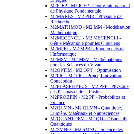
Energies
M2ICFP - M2 ICFP - Centre International
de Physique Fondamentale
M2MARES - M2 PBR - Physique par
Recherche
M2MATHMOD - M2 MM - Modélisation
Mathématique
M2MECENCLI - M2 MECENCLI -
Génie Mécanique pour les Cliniciens
M2MPRI - M2 MPRI - Fondements de
l'Informatique
M2MSV - M2 MSV - Mathématiques
pour les Sciences du Vivant
M2OPTIM - M2 OPT - Optimisation
M2PIC - M2 PIC - Projet, Innovation,
Conception
M2PLASPHYFUS - M2 PPF - Physique
des Plasmas et de la Fusion
M2PROBFIN - M2 PF - Probabilités et
Finance
M2QLMN - M2 QLMN - Quantique,
Lumière, Matériaux et Nanosciences
M2QUANTDEV - M2 QD - Dispositifs
Quantiques
M2SMNO - M2 SMNO - Science des