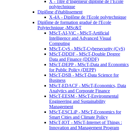
X - Titre d’Ingénieur diplômé de l’École
polytechnique
Diplôme d'établissement
X-4A - Diplôme de l'Ecole polytechnique
Diplôme de formation gradué de l'Ecole
Polytechnique -MSc&T
MScT-AI-ViC - MScT-Artificial
Intelligence and Advanced Visual
Computing
MScT-CyS - MScT-Cybersecurity (CyS)
MScT-DDDF - MScT-Double Degree
Data and Finance (DDDF)
MScT-DEPP - MScT-Data and Economics
for Public Policy (DEPP)
MScT-DSB - MScT-Data Science for
Business
MScT-EDACF - MScT-Economics, Data
Analytics and Corporate Finance
MScT-EESM - MScT-Environmental
Engineering and Sustainability
Management
MScT-ESCLiP - MScT-Economics for
Smart Cities and Climate Policy
MScT-IOT - MScT-Internet of Things :
Innovation and Management Program