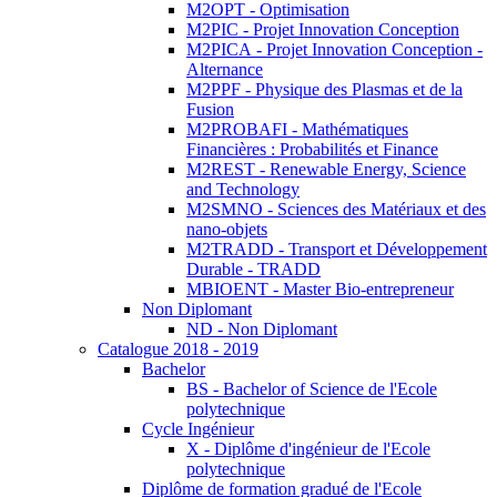
M2OPT - Optimisation
M2PIC - Projet Innovation Conception
M2PICA - Projet Innovation Conception -
Alternance
M2PPF - Physique des Plasmas et de la
Fusion
M2PROBAFI - Mathématiques
Financières : Probabilités et Finance
M2REST - Renewable Energy, Science
and Technology
M2SMNO - Sciences des Matériaux et des
nano-objets
M2TRADD - Transport et Développement
Durable - TRADD
MBIOENT - Master Bio-entrepreneur
Non Diplomant
ND - Non Diplomant
Catalogue 2018 - 2019
Bachelor
BS - Bachelor of Science de l'Ecole
polytechnique
Cycle Ingénieur
X - Diplôme d'ingénieur de l'Ecole
polytechnique
Diplôme de formation gradué de l'Ecole