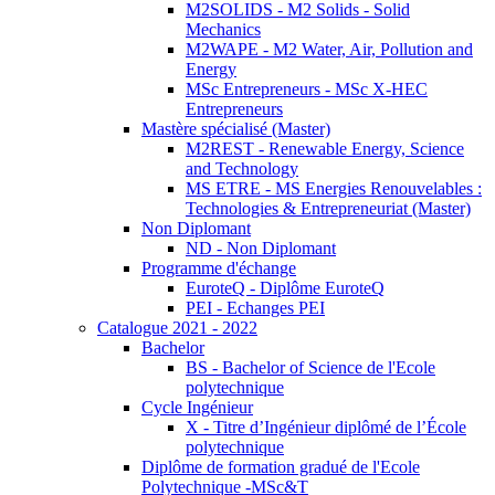
M2SOLIDS - M2 Solids - Solid
Mechanics
M2WAPE - M2 Water, Air, Pollution and
Energy
MSc Entrepreneurs - MSc X-HEC
Entrepreneurs
Mastère spécialisé (Master)
M2REST - Renewable Energy, Science
and Technology
MS ETRE - MS Energies Renouvelables :
Technologies & Entrepreneuriat (Master)
Non Diplomant
ND - Non Diplomant
Programme d'échange
EuroteQ - Diplôme EuroteQ
PEI - Echanges PEI
Catalogue 2021 - 2022
Bachelor
BS - Bachelor of Science de l'Ecole
polytechnique
Cycle Ingénieur
X - Titre d’Ingénieur diplômé de l’École
polytechnique
Diplôme de formation gradué de l'Ecole
Polytechnique -MSc&T