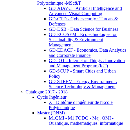
Polytechnique -MSc&T
GD-AIAVC - Artificial Intelligence and
Advanced Visual Computing
GD-CTD - Cybersecurity : Threats &
Defenses
GD-DSB - Data Science for Business
GD-ECOSEM - Ecotechnologies for
Sustainability & Environment
Management
GD-EDACF - Economics, Data Analytics
and Corporate Finance
GD-IOT - Internet of Things : Innovation
and Management Program (IoT)
GD-SCUP - Smart Cities and Urban
Policy
GD-STEEM - Energy Environment :
Science Technology & Management
Catalogue 2017 - 2018
Cycle Ingénieur
X - Diplôme d'ingénieur de l'Ecole
Polytechnique
Master (DNM)
M1QMI - M1 FODQ - Maj. QMI -
Quantique, mathematiques, informatique