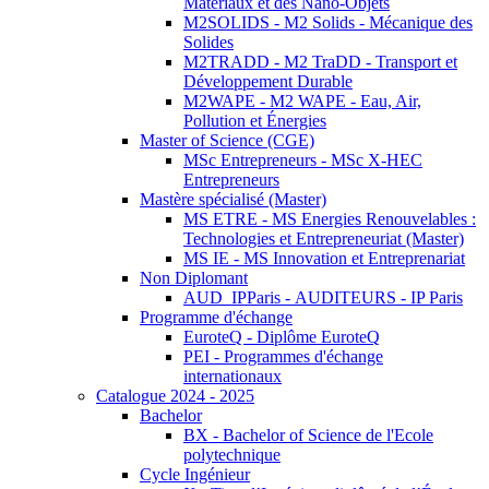
Matériaux et des Nano-Objets
M2SOLIDS - M2 Solids - Mécanique des
Solides
M2TRADD - M2 TraDD - Transport et
Développement Durable
M2WAPE - M2 WAPE - Eau, Air,
Pollution et Énergies
Master of Science (CGE)
MSc Entrepreneurs - MSc X-HEC
Entrepreneurs
Mastère spécialisé (Master)
MS ETRE - MS Energies Renouvelables :
Technologies et Entrepreneuriat (Master)
MS IE - MS Innovation et Entreprenariat
Non Diplomant
AUD_IPParis - AUDITEURS - IP Paris
Programme d'échange
EuroteQ - Diplôme EuroteQ
PEI - Programmes d'échange
internationaux
Catalogue 2024 - 2025
Bachelor
BX - Bachelor of Science de l'Ecole
polytechnique
Cycle Ingénieur