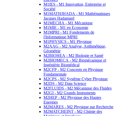
M1IES - M1 Innovation, Entreprise et
Société
M1MATHJHADA - M1 Mathématiques
Jacques Hadamard
M1MECHA - M1 Mécanique
M1MIE - M1 en Economie
M1MPRI - M1 Fondements de
l'Informatique MPRI
M1PHYSICS - M1 Physique
M2AAG - M2 Analyse, Arithmétique,
Géométrie
M2BIOHEA - M2 Biologie et Santé
M2BIOMECA - M2 Biomécanique et
Ingéniérie Biomédical
M2CFP - M2 Concepts en Physique
Fondamentale
M2CPS - M2 Système Cyber Physique
M2DS - M2 Data Science
M2FLUIDS - M2 Mécanique des Fluides
M2GI - M2 Grands Instruments
M2HEP - M2 Physique des Hautes
Energies
M2MARES - M2 Physique par Recherche
M2MATCHEINT - M2 Chimie des