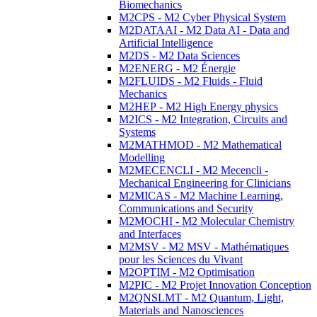
Biomechanics
M2CPS - M2 Cyber Physical System
M2DATAAI - M2 Data AI - Data and
Artificial Intelligence
M2DS - M2 Data Sciences
M2ENERG - M2 Énergie
M2FLUIDS - M2 Fluids - Fluid
Mechanics
M2HEP - M2 High Energy physics
M2ICS - M2 Integration, Circuits and
Systems
M2MATHMOD - M2 Mathematical
Modelling
M2MECENCLI - M2 Mecencli -
Mechanical Engineering for Clinicians
M2MICAS - M2 Machine Learning,
Communications and Security
M2MOCHI - M2 Molecular Chemistry
and Interfaces
M2MSV - M2 MSV - Mathématiques
pour les Sciences du Vivant
M2OPTIM - M2 Optimisation
M2PIC - M2 Projet Innovation Conception
M2QNSLMT - M2 Quantum, Light,
Materials and Nanosciences