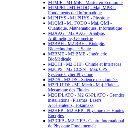
M1MIE - M1 MiE - Master en Economie
M1MPRI - M1 FODQ - Maj. MPRI -
Fondements de l'Informatique
M1PHYS - M1 PHYS - Physique
M1QMI - M1 FODQ - Maj. QMI -
Quantique, Mathematiques, Informatique
M2AAG - M2 AAG - Analyse,
Arithmétique, Géométrie
M2BBH - M2 BBH - Biologie,
Biotechnologie et Santé
M2BME - M2 BME - Ingénierie
BioMédicale
M2CHI - M2 CHI - Chimie et Interfaces
M2CPS - M2 CCSN - Maj. CPS -
Système Cyber Physique
M2DS - M2 DS - Science des données
M2FLUIDS - M2 Mech - Maj. Fluids -
Mecanique des Fluides
M2GIPLATO - M2 GI-PLATO - Grandes
installations - Plasmas, Lasers,
Accélérateurs, Tokamaks
M2HEP - M2 HEP - Physique des Hautes
Energies
M2ICFP - M2 ICFP - Centre International
de Physique Fondamentale