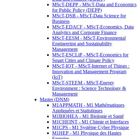
MScT-DEPP - MScT-Data and Economics
for Public Policy (DEPP)
MScT-DSB - MScT-Data Science for
Business
MScT-EDACF - MScT-Economics, Data
Analytics and Corporate Finance
MScT-EESM - MScT-Environmental
Engineering and Sustainability
Management
MScT-ESCLiP - MScT-Economics for
Smart Cities and Climate Policy
MScT-IOT - MScT-Internet of Things :
Innovation and Management Program
(IoT)
MScT-STEEM - MScT-Energy
Environment : Science Technology &
Management
Master (DNM)
M1APPMATH - M1 Mathématiques
Appliquées et Statistiques
M1BIOHEA - M1 Biologie et Santé
M1CHEINT - M1 Chimie et Interfaces
M1CPS - M1 Système Cyber Physique
M1HEP - M1 Physique des Hautes
Energies