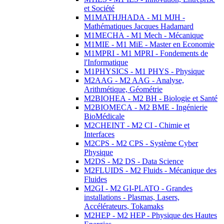
et Société
M1MATHJHADA - M1 MJH -
Mathématiques Jacques Hadamard
M1MECHA - M1 Mech - Mécanique
M1MIE - M1 MiE - Master en Economie
M1MPRI - M1 MPRI - Fondements de
l'Informatique
M1PHYSICS - M1 PHYS - Physique
M2AAG - M2 AAG - Analyse,
Arithmétique, Géométrie
M2BIOHEA - M2 BH - Biologie et Santé
M2BIOMECA - M2 BME - Ingénierie
BioMédicale
M2CHEINT - M2 CI - Chimie et
Interfaces
M2CPS - M2 CPS - Système Cyber
Physique
M2DS - M2 DS - Data Science
M2FLUIDS - M2 Fluids - Mécanique des
Fluides
M2GI - M2 GI-PLATO - Grandes
installations - Plasmas, Lasers,
Accélérateurs, Tokamaks
M2HEP - M2 HEP - Physique des Hautes