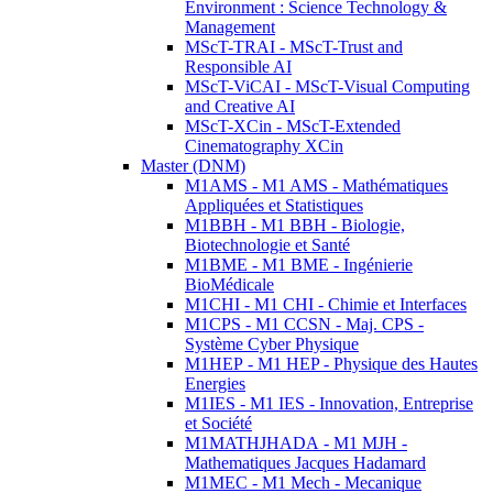
Environment : Science Technology &
Management
MScT-TRAI - MScT-Trust and
Responsible AI
MScT-ViCAI - MScT-Visual Computing
and Creative AI
MScT-XCin - MScT-Extended
Cinematography XCin
Master (DNM)
M1AMS - M1 AMS - Mathématiques
Appliquées et Statistiques
M1BBH - M1 BBH - Biologie,
Biotechnologie et Santé
M1BME - M1 BME - Ingénierie
BioMédicale
M1CHI - M1 CHI - Chimie et Interfaces
M1CPS - M1 CCSN - Maj. CPS -
Système Cyber Physique
M1HEP - M1 HEP - Physique des Hautes
Energies
M1IES - M1 IES - Innovation, Entreprise
et Société
M1MATHJHADA - M1 MJH -
Mathematiques Jacques Hadamard
M1MEC - M1 Mech - Mecanique