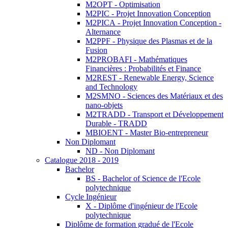
M2OPT - Optimisation
M2PIC - Projet Innovation Conception
M2PICA - Projet Innovation Conception -
Alternance
M2PPF - Physique des Plasmas et de la
Fusion
M2PROBAFI - Mathématiques
Financières : Probabilités et Finance
M2REST - Renewable Energy, Science
and Technology
M2SMNO - Sciences des Matériaux et des
nano-objets
M2TRADD - Transport et Développement
Durable - TRADD
MBIOENT - Master Bio-entrepreneur
Non Diplomant
ND - Non Diplomant
Catalogue 2018 - 2019
Bachelor
BS - Bachelor of Science de l'Ecole
polytechnique
Cycle Ingénieur
X - Diplôme d'ingénieur de l'Ecole
polytechnique
Diplôme de formation gradué de l'Ecole