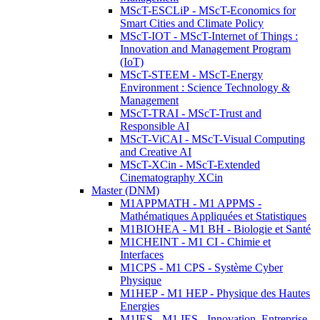
MScT-ESCLiP - MScT-Economics for
Smart Cities and Climate Policy
MScT-IOT - MScT-Internet of Things :
Innovation and Management Program
(IoT)
MScT-STEEM - MScT-Energy
Environment : Science Technology &
Management
MScT-TRAI - MScT-Trust and
Responsible AI
MScT-ViCAI - MScT-Visual Computing
and Creative AI
MScT-XCin - MScT-Extended
Cinematography XCin
Master (DNM)
M1APPMATH - M1 APPMS -
Mathématiques Appliquées et Statistiques
M1BIOHEA - M1 BH - Biologie et Santé
M1CHEINT - M1 CI - Chimie et
Interfaces
M1CPS - M1 CPS - Système Cyber
Physique
M1HEP - M1 HEP - Physique des Hautes
Energies
M1IES - M1 IES - Innovation, Entreprise