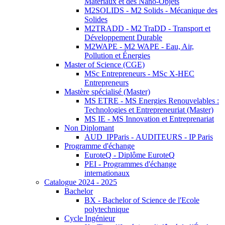
Matériaux et des Nano-Objets
M2SOLIDS - M2 Solids - Mécanique des
Solides
M2TRADD - M2 TraDD - Transport et
Développement Durable
M2WAPE - M2 WAPE - Eau, Air,
Pollution et Énergies
Master of Science (CGE)
MSc Entrepreneurs - MSc X-HEC
Entrepreneurs
Mastère spécialisé (Master)
MS ETRE - MS Energies Renouvelables :
Technologies et Entrepreneuriat (Master)
MS IE - MS Innovation et Entreprenariat
Non Diplomant
AUD_IPParis - AUDITEURS - IP Paris
Programme d'échange
EuroteQ - Diplôme EuroteQ
PEI - Programmes d'échange
internationaux
Catalogue 2024 - 2025
Bachelor
BX - Bachelor of Science de l'Ecole
polytechnique
Cycle Ingénieur