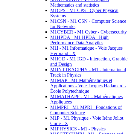
Mathematics and statistics
M1CPS - M1 CPS - Cyber Physical
Systems
M1CSN - M1 CSN - Computer Science
for Networks
M1CYBER - M1 Cyber - Cybersecurity
M1HPDA - M1 HPDA - High
Performance Data Analytics
M1I - M1 Informatique - Voie Jacques
Herbrand - X
M1IGD - M1 IGD - Interaction, Graphic
and Design
M1INTTRACPHY - M1 - International
Track in Physics
M1MAP - M1 Mathématiques et
Applications - Voie Jacques Hadamard -
École Polytechnique
M1MATHAPP - M1 - Mathématiques
Appliquées
M1MPRI - M1 MPRI - Foudations of
Computer Science
M1P - M1 Physique - Voie Irène Joliot
Curie - X
M1PHYSICS - M1 - Physics