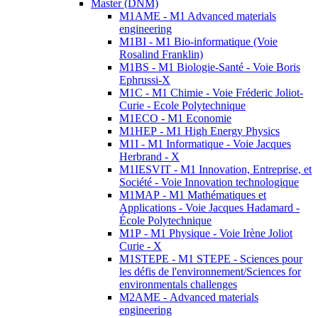
Master (DNM)
M1AME - M1 Advanced materials
engineering
M1BI - M1 Bio-informatique (Voie
Rosalind Franklin)
M1BS - M1 Biologie-Santé - Voie Boris
Ephrussi-X
M1C - M1 Chimie - Voie Fréderic Joliot-
Curie - Ecole Polytechnique
M1ECO - M1 Economie
M1HEP - M1 High Energy Physics
M1I - M1 Informatique - Voie Jacques
Herbrand - X
M1IESVIT - M1 Innovation, Entreprise, et
Société - Voie Innovation technologique
M1MAP - M1 Mathématiques et
Applications - Voie Jacques Hadamard -
École Polytechnique
M1P - M1 Physique - Voie Irène Joliot
Curie - X
M1STEPE - M1 STEPE - Sciences pour
les défis de l'environnement/Sciences for
environmentals challenges
M2AME - Advanced materials
engineering