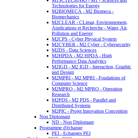
M1SCTECHNRJ - M1 - Sciences and
Technologies for Energy
M2BIOMECA - M2 Biomeca -
Biomechanics
M2CLEAR - CLimat, Environnement,
Applications et Recherche - Water, Air,
Pollution and Energy
M2CPS - Cyber Physical System
M2CYBER - M2 Cyber - Cybersecurity
M2DS - Data Sciences
M2HPDA - M2 HPDA - High
Performance Data Analytics
M2IGD - M2 IGD - Interaction, Graphic
and Design
M2MPRI - M2 MPRI - Foudations of
Computer Science
M2MPRO - M2 MPRO - Operation
Research
M2PDS - M2 PDS - Parallel and
Distributed Systems
M2PIC - Projet Innovation Conception
Non Diplomant
ND - Non Diplomant
Programme d'échange
PEI - Echanges PEI