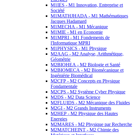
M1IES - M1 Innovation, Entreprise et
Société
M1MATHJHADA - M1 Mathématiques
Jacques Hadamard
M1MECHA - M1 Mécanique
M1MIE - M1 en Economie
M1MPRI - M1 Fondements de
l'Informatique MPRI
M1PHYSICS - M1 Physique
M2AAG - M2 Analyse, Arithmétique,
Géométrie
M2BIOHEA - M2 Biologie et Santé
M2BIOMECA - M2 Biomécanique et
Ingéniérie Biomédical
M2CFP - M2 Concepts en Physique
Fondamentale
M2CPS - M2 Système Cyber Physique
M2DS - M2 Data Science
M2FLUIDS - M2 Mécanique des Fluides
M2GI - M2 Grands Instruments
M2HEP - M2 Physique des Hautes
Energies
M2MARES - M2 Physique par Recherche
M2MATCHEINT - M2 Chimie des