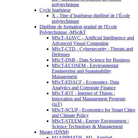
polytechnique
Cycle Ingénieur
X - Titre d’Ingénieur diplômé de l’École
polytechnique
Diplôme de formation gradué de l'Ecole
Polytechnique -MSc&T
MScT-AIAVC - Artificial Intelligence and
Advanced Visual Computing
MScT-CTD - Cybersecurity : Threats and
Defenses
MScT-DSB - Data Science for Business
MScT-ECOSEM - Environmental
Engineering and Sustainability
Management
MScT-EDACF - Economics, Data
Analytics and Corporate Finance
MScT-IOT - Internet of Things :
Innovation and Management Program
(IoT)
MScT-SCUP - Economics for Smart Cities
and Climate Policy
MScT-STEEM - Energy Environment :
Science Technology & Management
Master (DNM)
M1APPMATH - M1 - Applied