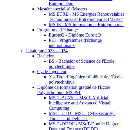
Entrepreneurs
Mastère spécialisé (Master)
MS ETRE - MS Energies Renouvelables :
Technologies et Entrepreneuriat (Master)
MS IE - MS Innovation et Entreprenariat
Programme d'échange
EuroteQ - Diplôme EuroteQ
PEI - Programmes d'échange
internationaux
Catalogue 2023 - 2024
Bachelor
BS - Bachelor of Science de l'Ecole
polytechnique
Cycle Ingénieur
X - Titre d’Ingénieur diplômé de l’École
polytechnique
Diplôme de formation gradué de l'Ecole
Polytechnique -MSc&T
MScT-AI-ViC - MScT-Artificial
Intelligence and Advanced Visual
Computing
MScT-CTD - MScT-Cybersecurity :
Threats and Defenses
MScT-DDDF - MScT-Double Degree
Data and Finance (DDDF)