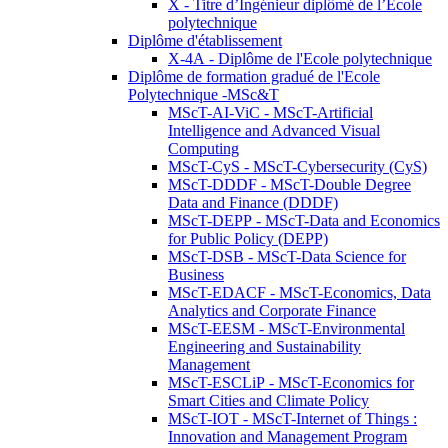
X - Titre d’Ingénieur diplômé de l’École
polytechnique
Diplôme d'établissement
X-4A - Diplôme de l'Ecole polytechnique
Diplôme de formation gradué de l'Ecole
Polytechnique -MSc&T
MScT-AI-ViC - MScT-Artificial
Intelligence and Advanced Visual
Computing
MScT-CyS - MScT-Cybersecurity (CyS)
MScT-DDDF - MScT-Double Degree
Data and Finance (DDDF)
MScT-DEPP - MScT-Data and Economics
for Public Policy (DEPP)
MScT-DSB - MScT-Data Science for
Business
MScT-EDACF - MScT-Economics, Data
Analytics and Corporate Finance
MScT-EESM - MScT-Environmental
Engineering and Sustainability
Management
MScT-ESCLiP - MScT-Economics for
Smart Cities and Climate Policy
MScT-IOT - MScT-Internet of Things :
Innovation and Management Program