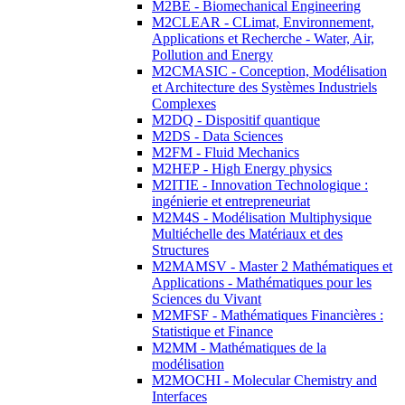
M2BE - Biomechanical Engineering
M2CLEAR - CLimat, Environnement,
Applications et Recherche - Water, Air,
Pollution and Energy
M2CMASIC - Conception, Modélisation
et Architecture des Systèmes Industriels
Complexes
M2DQ - Dispositif quantique
M2DS - Data Sciences
M2FM - Fluid Mechanics
M2HEP - High Energy physics
M2ITIE - Innovation Technologique :
ingénierie et entrepreneuriat
M2M4S - Modélisation Multiphysique
Multiéchelle des Matériaux et des
Structures
M2MAMSV - Master 2 Mathématiques et
Applications - Mathématiques pour les
Sciences du Vivant
M2MFSF - Mathématiques Financières :
Statistique et Finance
M2MM - Mathématiques de la
modélisation
M2MOCHI - Molecular Chemistry and
Interfaces