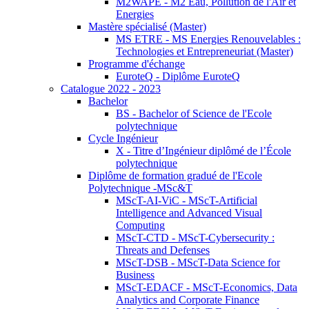
M2WAPE - M2 Eau, Pollution de l'Air et
Energies
Mastère spécialisé (Master)
MS ETRE - MS Energies Renouvelables :
Technologies et Entrepreneuriat (Master)
Programme d'échange
EuroteQ - Diplôme EuroteQ
Catalogue 2022 - 2023
Bachelor
BS - Bachelor of Science de l'Ecole
polytechnique
Cycle Ingénieur
X - Titre d’Ingénieur diplômé de l’École
polytechnique
Diplôme de formation gradué de l'Ecole
Polytechnique -MSc&T
MScT-AI-ViC - MScT-Artificial
Intelligence and Advanced Visual
Computing
MScT-CTD - MScT-Cybersecurity :
Threats and Defenses
MScT-DSB - MScT-Data Science for
Business
MScT-EDACF - MScT-Economics, Data
Analytics and Corporate Finance