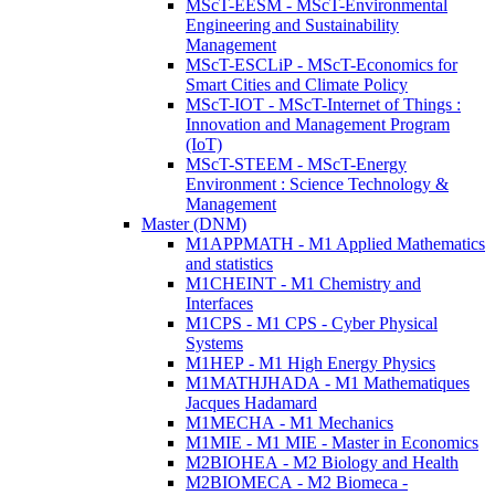
MScT-EESM - MScT-Environmental
Engineering and Sustainability
Management
MScT-ESCLiP - MScT-Economics for
Smart Cities and Climate Policy
MScT-IOT - MScT-Internet of Things :
Innovation and Management Program
(IoT)
MScT-STEEM - MScT-Energy
Environment : Science Technology &
Management
Master (DNM)
M1APPMATH - M1 Applied Mathematics
and statistics
M1CHEINT - M1 Chemistry and
Interfaces
M1CPS - M1 CPS - Cyber Physical
Systems
M1HEP - M1 High Energy Physics
M1MATHJHADA - M1 Mathematiques
Jacques Hadamard
M1MECHA - M1 Mechanics
M1MIE - M1 MIE - Master in Economics
M2BIOHEA - M2 Biology and Health
M2BIOMECA - M2 Biomeca -