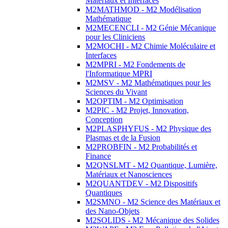
Matériaux et Interfaces
M2MATHMOD - M2 Modélisation
Mathématique
M2MECENCLI - M2 Génie Mécanique
pour les Cliniciens
M2MOCHI - M2 Chimie Moléculaire et
Interfaces
M2MPRI - M2 Fondements de
l'Informatique MPRI
M2MSV - M2 Mathématiques pour les
Sciences du Vivant
M2OPTIM - M2 Optimisation
M2PIC - M2 Projet, Innovation,
Conception
M2PLASPHYFUS - M2 Physique des
Plasmas et de la Fusion
M2PROBFIN - M2 Probabilités et
Finance
M2QNSLMT - M2 Quantique, Lumière,
Matériaux et Nanosciences
M2QUANTDEV - M2 Dispositifs
Quantiques
M2SMNO - M2 Science des Matériaux et
des Nano-Objets
M2SOLIDS - M2 Mécanique des Solides