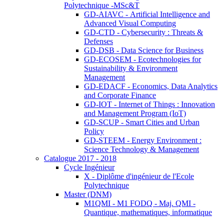
Polytechnique -MSc&T
GD-AIAVC - Artificial Intelligence and
Advanced Visual Computing
GD-CTD - Cybersecurity : Threats &
Defenses
GD-DSB - Data Science for Business
GD-ECOSEM - Ecotechnologies for
Sustainability & Environment
Management
GD-EDACF - Economics, Data Analytics
and Corporate Finance
GD-IOT - Internet of Things : Innovation
and Management Program (IoT)
GD-SCUP - Smart Cities and Urban
Policy
GD-STEEM - Energy Environment :
Science Technology & Management
Catalogue 2017 - 2018
Cycle Ingénieur
X - Diplôme d'ingénieur de l'Ecole
Polytechnique
Master (DNM)
M1QMI - M1 FODQ - Maj. QMI -
Quantique, mathematiques, informatique