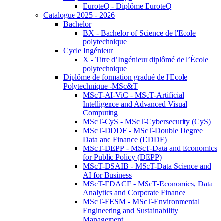
EuroteQ - Diplôme EuroteQ
Catalogue 2025 - 2026
Bachelor
BX - Bachelor of Science de l'Ecole
polytechnique
Cycle Ingénieur
X - Titre d’Ingénieur diplômé de l’École
polytechnique
Diplôme de formation gradué de l'Ecole
Polytechnique -MSc&T
MScT-AI-ViC - MScT-Artificial
Intelligence and Advanced Visual
Computing
MScT-CyS - MScT-Cybersecurity (CyS)
MScT-DDDF - MScT-Double Degree
Data and Finance (DDDF)
MScT-DEPP - MScT-Data and Economics
for Public Policy (DEPP)
MScT-DSAIB - MScT-Data Science and
AI for Business
MScT-EDACF - MScT-Economics, Data
Analytics and Corporate Finance
MScT-EESM - MScT-Environmental
Engineering and Sustainability
Management