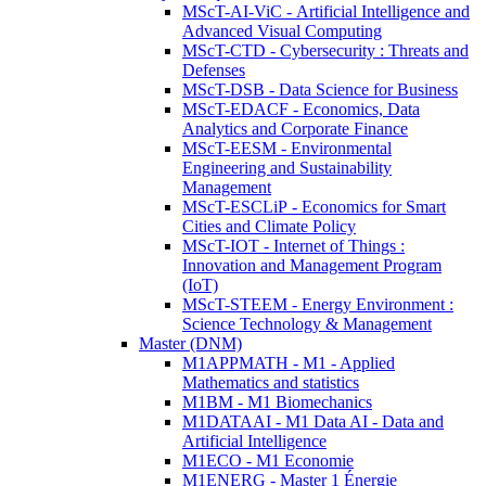
MScT-AI-ViC - Artificial Intelligence and
Advanced Visual Computing
MScT-CTD - Cybersecurity : Threats and
Defenses
MScT-DSB - Data Science for Business
MScT-EDACF - Economics, Data
Analytics and Corporate Finance
MScT-EESM - Environmental
Engineering and Sustainability
Management
MScT-ESCLiP - Economics for Smart
Cities and Climate Policy
MScT-IOT - Internet of Things :
Innovation and Management Program
(IoT)
MScT-STEEM - Energy Environment :
Science Technology & Management
Master (DNM)
M1APPMATH - M1 - Applied
Mathematics and statistics
M1BM - M1 Biomechanics
M1DATAAI - M1 Data AI - Data and
Artificial Intelligence
M1ECO - M1 Economie
M1ENERG - Master 1 Énergie