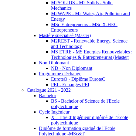
M2SOLIDS - M2 Solids - Solid
Mechanics
M2WAPE - M2 Water, Air, Pollution and
Energy
MSc Entrepreneurs - MSc X-HEC
Entrepreneurs
Mastère spécialisé (Master)
M2REST - Renewable Energy, Science
and Technology
MS ETRE - MS Energies Renouvelables :
Technologies & Entrepreneuriat (Master)
Non Diplomant
ND - Non Diplomant
Programme d'échange
EuroteQ - Diplôme EuroteQ
PEI - Echanges PEI
Catalogue 2021 - 2022
Bachelor
BS - Bachelor of Science de l'Ecole
polytechnique
Cycle Ingénieur
X - Titre d’Ingénieur diplômé de l’École
polytechnique
Diplôme de formation gradué de l'Ecole
Polytechnique -MSc&T