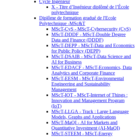
Cycle Ingénieur
X - Titre d’Ingénieur diplômé de l’École
polytechnique
Diplôme de formation gradué de l'Ecole
Polytechnique -MSc&T
MScT-CyS - MScT-Cybersecurity (CyS)
MScT-DDDF - MScT-Double Degree
Data and Finance (DDDF)
MScT-DEPP - MScT-Data and Economics
for Public Policy (DEPP)
MScT-DSAIB - MScT-Data Science and
AI for Business
MScT-EDACF - MScT-Economics, Data
Analytics and Corporate Finance
MScT-EESM - MScT-Environmental
Engineering and Sustainability
Management
MScT-IOT - MScT-Internet of Things :
Innovation and Management Program
(IoT)
MScT-LLGA - Track : Large Language
Models, Graphs and Applications
MScT-MaQI - AI for Markets and
Quantitative Investment (AI-MaQI)
MScT-STEEM - MScT-Energy