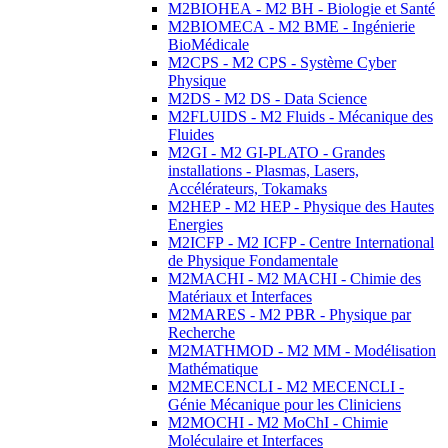
M2BIOHEA - M2 BH - Biologie et Santé
M2BIOMECA - M2 BME - Ingénierie
BioMédicale
M2CPS - M2 CPS - Système Cyber
Physique
M2DS - M2 DS - Data Science
M2FLUIDS - M2 Fluids - Mécanique des
Fluides
M2GI - M2 GI-PLATO - Grandes
installations - Plasmas, Lasers,
Accélérateurs, Tokamaks
M2HEP - M2 HEP - Physique des Hautes
Energies
M2ICFP - M2 ICFP - Centre International
de Physique Fondamentale
M2MACHI - M2 MACHI - Chimie des
Matériaux et Interfaces
M2MARES - M2 PBR - Physique par
Recherche
M2MATHMOD - M2 MM - Modélisation
Mathématique
M2MECENCLI - M2 MECENCLI -
Génie Mécanique pour les Cliniciens
M2MOCHI - M2 MoChI - Chimie
Moléculaire et Interfaces