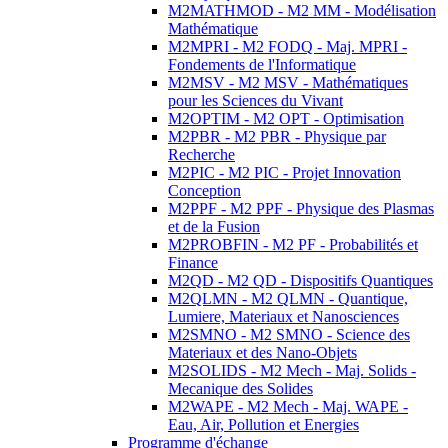
M2MATHMOD - M2 MM - Modélisation
Mathématique
M2MPRI - M2 FODQ - Maj. MPRI -
Fondements de l'Informatique
M2MSV - M2 MSV - Mathématiques
pour les Sciences du Vivant
M2OPTIM - M2 OPT - Optimisation
M2PBR - M2 PBR - Physique par
Recherche
M2PIC - M2 PIC - Projet Innovation
Conception
M2PPF - M2 PPF - Physique des Plasmas
et de la Fusion
M2PROBFIN - M2 PF - Probabilités et
Finance
M2QD - M2 QD - Dispositifs Quantiques
M2QLMN - M2 QLMN - Quantique,
Lumiere, Materiaux et Nanosciences
M2SMNO - M2 SMNO - Science des
Materiaux et des Nano-Objets
M2SOLIDS - M2 Mech - Maj. Solids -
Mecanique des Solides
M2WAPE - M2 Mech - Maj. WAPE -
Eau, Air, Pollution et Energies
Programme d'échange