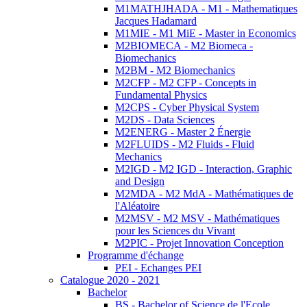
M1MATHJHADA - M1 - Mathematiques
Jacques Hadamard
M1MIE - M1 MiE - Master in Economics
M2BIOMECA - M2 Biomeca -
Biomechanics
M2BM - M2 Biomechanics
M2CFP - M2 CFP - Concepts in
Fundamental Physics
M2CPS - Cyber Physical System
M2DS - Data Sciences
M2ENERG - Master 2 Énergie
M2FLUIDS - M2 Fluids - Fluid
Mechanics
M2IGD - M2 IGD - Interaction, Graphic
and Design
M2MDA - M2 MdA - Mathématiques de
l'Aléatoire
M2MSV - M2 MSV - Mathématiques
pour les Sciences du Vivant
M2PIC - Projet Innovation Conception
Programme d'échange
PEI - Echanges PEI
Catalogue 2020 - 2021
Bachelor
BS - Bachelor of Science de l'Ecole