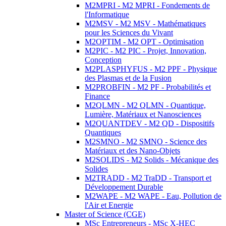
M2MPRI - M2 MPRI - Fondements de
l'Informatique
M2MSV - M2 MSV - Mathématiques
pour les Sciences du Vivant
M2OPTIM - M2 OPT - Optimisation
M2PIC - M2 PIC - Projet, Innovation,
Conception
M2PLASPHYFUS - M2 PPF - Physique
des Plasmas et de la Fusion
M2PROBFIN - M2 PF - Probabilités et
Finance
M2QLMN - M2 QLMN - Quantique,
Lumière, Matériaux et Nanosciences
M2QUANTDEV - M2 QD - Dispositifs
Quantiques
M2SMNO - M2 SMNO - Science des
Matériaux et des Nano-Objets
M2SOLIDS - M2 Solids - Mécanique des
Solides
M2TRADD - M2 TraDD - Transport et
Développement Durable
M2WAPE - M2 WAPE - Eau, Pollution de
l'Air et Energie
Master of Science (CGE)
MSc Entrepreneurs - MSc X-HEC