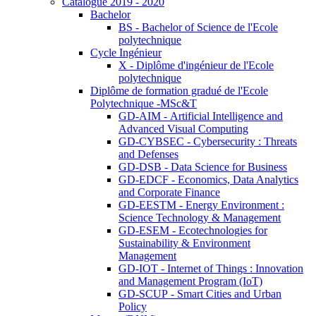
Catalogue 2019 - 2020
Bachelor
BS - Bachelor of Science de l'Ecole
polytechnique
Cycle Ingénieur
X - Diplôme d'ingénieur de l'Ecole
polytechnique
Diplôme de formation gradué de l'Ecole
Polytechnique -MSc&T
GD-AIM - Artificial Intelligence and
Advanced Visual Computing
GD-CYBSEC - Cybersecurity : Threats
and Defenses
GD-DSB - Data Science for Business
GD-EDCF - Economics, Data Analytics
and Corporate Finance
GD-EESTM - Energy Environment :
Science Technology & Management
GD-ESEM - Ecotechnologies for
Sustainability & Environment
Management
GD-IOT - Internet of Things : Innovation
and Management Program (IoT)
GD-SCUP - Smart Cities and Urban
Policy