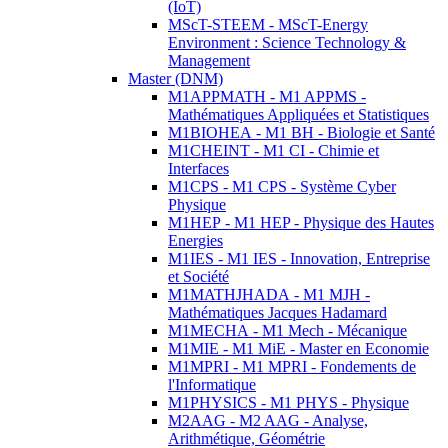
(IoT)
MScT-STEEM - MScT-Energy
Environment : Science Technology &
Management
Master (DNM)
M1APPMATH - M1 APPMS -
Mathématiques Appliquées et Statistiques
M1BIOHEA - M1 BH - Biologie et Santé
M1CHEINT - M1 CI - Chimie et
Interfaces
M1CPS - M1 CPS - Système Cyber
Physique
M1HEP - M1 HEP - Physique des Hautes
Energies
M1IES - M1 IES - Innovation, Entreprise
et Société
M1MATHJHADA - M1 MJH -
Mathématiques Jacques Hadamard
M1MECHA - M1 Mech - Mécanique
M1MIE - M1 MiE - Master en Economie
M1MPRI - M1 MPRI - Fondements de
l'Informatique
M1PHYSICS - M1 PHYS - Physique
M2AAG - M2 AAG - Analyse,
Arithmétique, Géométrie