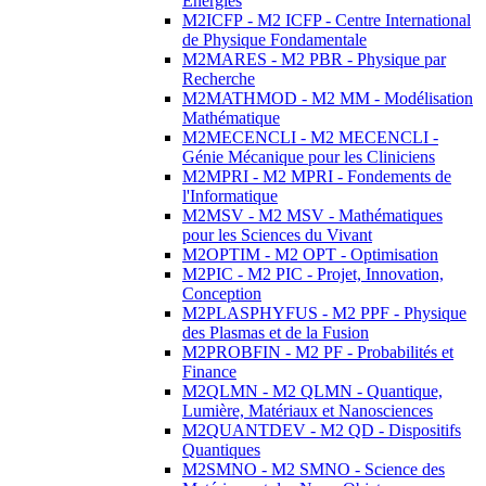
Energies
M2ICFP - M2 ICFP - Centre International
de Physique Fondamentale
M2MARES - M2 PBR - Physique par
Recherche
M2MATHMOD - M2 MM - Modélisation
Mathématique
M2MECENCLI - M2 MECENCLI -
Génie Mécanique pour les Cliniciens
M2MPRI - M2 MPRI - Fondements de
l'Informatique
M2MSV - M2 MSV - Mathématiques
pour les Sciences du Vivant
M2OPTIM - M2 OPT - Optimisation
M2PIC - M2 PIC - Projet, Innovation,
Conception
M2PLASPHYFUS - M2 PPF - Physique
des Plasmas et de la Fusion
M2PROBFIN - M2 PF - Probabilités et
Finance
M2QLMN - M2 QLMN - Quantique,
Lumière, Matériaux et Nanosciences
M2QUANTDEV - M2 QD - Dispositifs
Quantiques
M2SMNO - M2 SMNO - Science des