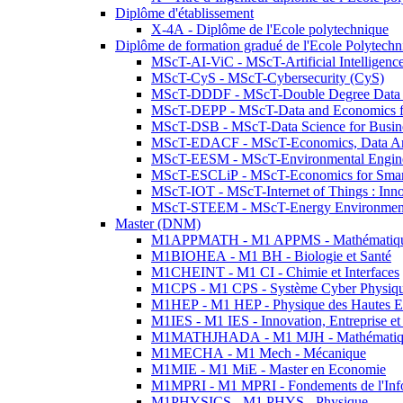
Diplôme d'établissement
X-4A - Diplôme de l'Ecole polytechnique
Diplôme de formation gradué de l'Ecole Polytec
MScT-AI-ViC - MScT-Artificial Intelligen
MScT-CyS - MScT-Cybersecurity (CyS)
MScT-DDDF - MScT-Double Degree Data 
MScT-DEPP - MScT-Data and Economics fo
MScT-DSB - MScT-Data Science for Busin
MScT-EDACF - MScT-Economics, Data Anal
MScT-EESM - MScT-Environmental Enginee
MScT-ESCLiP - MScT-Economics for Smart 
MScT-IOT - MScT-Internet of Things : Inn
MScT-STEEM - MScT-Energy Environment 
Master (DNM)
M1APPMATH - M1 APPMS - Mathématiques A
M1BIOHEA - M1 BH - Biologie et Santé
M1CHEINT - M1 CI - Chimie et Interfaces
M1CPS - M1 CPS - Système Cyber Physiq
M1HEP - M1 HEP - Physique des Hautes E
M1IES - M1 IES - Innovation, Entreprise et
M1MATHJHADA - M1 MJH - Mathématiqu
M1MECHA - M1 Mech - Mécanique
M1MIE - M1 MiE - Master en Economie
M1MPRI - M1 MPRI - Fondements de l'Inf
M1PHYSICS - M1 PHYS - Physique