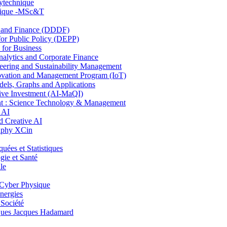
lytechnique
hnique -MSc&T
and Finance (DDDF)
r Public Policy (DEPP)
for Business
ytics and Corporate Finance
ring and Sustainability Management
ovation and Management Program (IoT)
ls, Graphs and Applications
ive Investment (AI-MaQI)
: Science Technology & Management
 AI
 Creative AI
aphy XCin
es et Statistiques
ie et Santé
le
Cyber Physique
nergies
 Société
es Jacques Hadamard