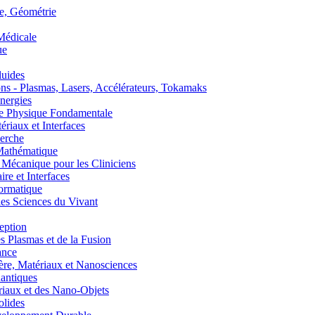
, Géométrie
édicale
ue
uides
s - Plasmas, Lasers, Accélérateurs, Tokamaks
nergies
de Physique Fondamentale
aux et Interfaces
erche
athématique
anique pour les Cliniciens
 et Interfaces
ormatique
s Sciences du Vivant
eption
lasmas et de la Fusion
ance
, Matériaux et Nanosciences
ntiques
aux et des Nano-Objets
lides