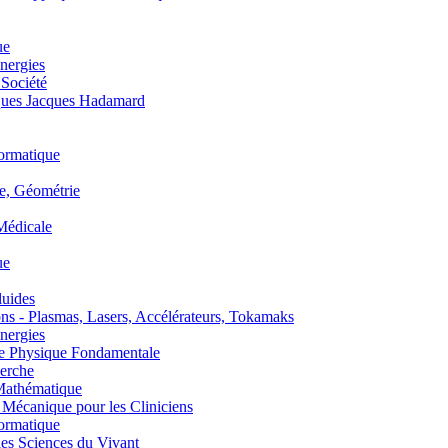
ue
nergies
 Société
es Jacques Hadamard
ormatique
, Géométrie
édicale
ue
uides
s - Plasmas, Lasers, Accélérateurs, Tokamaks
nergies
de Physique Fondamentale
erche
athématique
anique pour les Cliniciens
ormatique
s Sciences du Vivant