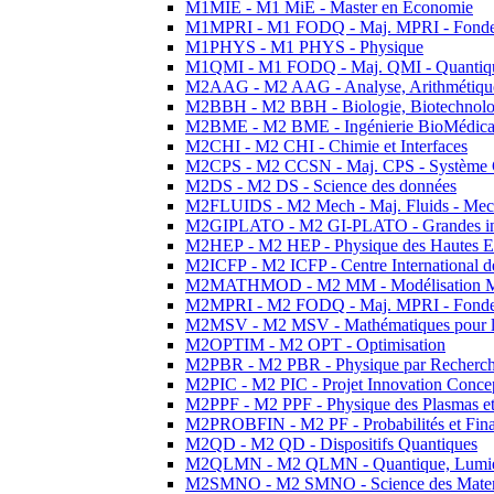
M1MIE - M1 MiE - Master en Economie
M1MPRI - M1 FODQ - Maj. MPRI - Fondeme
M1PHYS - M1 PHYS - Physique
M1QMI - M1 FODQ - Maj. QMI - Quantique
M2AAG - M2 AAG - Analyse, Arithmétique
M2BBH - M2 BBH - Biologie, Biotechnolog
M2BME - M2 BME - Ingénierie BioMédica
M2CHI - M2 CHI - Chimie et Interfaces
M2CPS - M2 CCSN - Maj. CPS - Système 
M2DS - M2 DS - Science des données
M2FLUIDS - M2 Mech - Maj. Fluids - Meca
M2GIPLATO - M2 GI-PLATO - Grandes instal
M2HEP - M2 HEP - Physique des Hautes E
M2ICFP - M2 ICFP - Centre International 
M2MATHMOD - M2 MM - Modélisation M
M2MPRI - M2 FODQ - Maj. MPRI - Fondeme
M2MSV - M2 MSV - Mathématiques pour le
M2OPTIM - M2 OPT - Optimisation
M2PBR - M2 PBR - Physique par Recherc
M2PIC - M2 PIC - Projet Innovation Conce
M2PPF - M2 PPF - Physique des Plasmas et
M2PROBFIN - M2 PF - Probabilités et Fin
M2QD - M2 QD - Dispositifs Quantiques
M2QLMN - M2 QLMN - Quantique, Lumiere
M2SMNO - M2 SMNO - Science des Materi