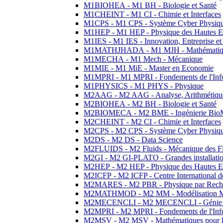
M1BIOHEA - M1 BH - Biologie et Santé
M1CHEINT - M1 CI - Chimie et Interfaces
M1CPS - M1 CPS - Système Cyber Physiq
M1HEP - M1 HEP - Physique des Hautes E
M1IES - M1 IES - Innovation, Entreprise et
M1MATHJHADA - M1 MJH - Mathématiqu
M1MECHA - M1 Mech - Mécanique
M1MIE - M1 MiE - Master en Economie
M1MPRI - M1 MPRI - Fondements de l'Inf
M1PHYSICS - M1 PHYS - Physique
M2AAG - M2 AAG - Analyse, Arithmétique
M2BIOHEA - M2 BH - Biologie et Santé
M2BIOMECA - M2 BME - Ingénierie BioM
M2CHEINT - M2 CI - Chimie et Interfaces
M2CPS - M2 CPS - Système Cyber Physiq
M2DS - M2 DS - Data Science
M2FLUIDS - M2 Fluids - Mécanique des Fl
M2GI - M2 GI-PLATO - Grandes installation
M2HEP - M2 HEP - Physique des Hautes E
M2ICFP - M2 ICFP - Centre International 
M2MARES - M2 PBR - Physique par Rech
M2MATHMOD - M2 MM - Modélisation M
M2MECENCLI - M2 MECENCLI - Génie Méc
M2MPRI - M2 MPRI - Fondements de l'Inf
M2MSV - M2 MSV - Mathématiques pour le