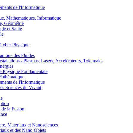
nts de l'Informatique
, Mathematiques, Informatique
, Géométrie
ie et Santé
le
Cyber Physique
nique des Fluides
lations - Plasmas, Lasers, Accélérateurs, Tokamaks
nergies
de Physique Fondamentale
athématique
nts de l'Informatique
s Sciences du Vivant
he
ption
 de la Fusion
ance
, Materiaux et Nanosciences
aux et des Nano-Objets