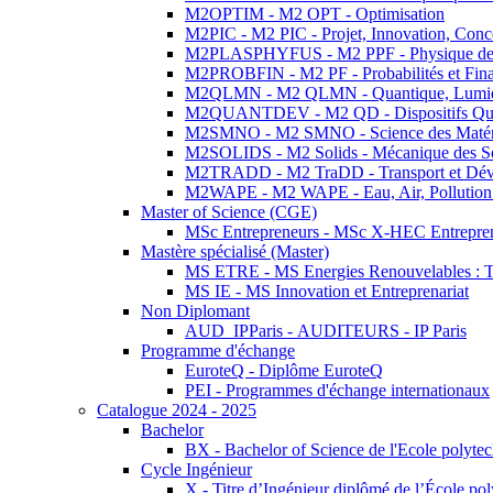
M2OPTIM - M2 OPT - Optimisation
M2PIC - M2 PIC - Projet, Innovation, Conc
M2PLASPHYFUS - M2 PPF - Physique des P
M2PROBFIN - M2 PF - Probabilités et Fin
M2QLMN - M2 QLMN - Quantique, Lumière
M2QUANTDEV - M2 QD - Dispositifs Qua
M2SMNO - M2 SMNO - Science des Matéri
M2SOLIDS - M2 Solids - Mécanique des So
M2TRADD - M2 TraDD - Transport et Dév
M2WAPE - M2 WAPE - Eau, Air, Pollution 
Master of Science (CGE)
MSc Entrepreneurs - MSc X-HEC Entrepre
Mastère spécialisé (Master)
MS ETRE - MS Energies Renouvelables : Tec
MS IE - MS Innovation et Entreprenariat
Non Diplomant
AUD_IPParis - AUDITEURS - IP Paris
Programme d'échange
EuroteQ - Diplôme EuroteQ
PEI - Programmes d'échange internationaux
Catalogue 2024 - 2025
Bachelor
BX - Bachelor of Science de l'Ecole polyte
Cycle Ingénieur
X - Titre d’Ingénieur diplômé de l’École po