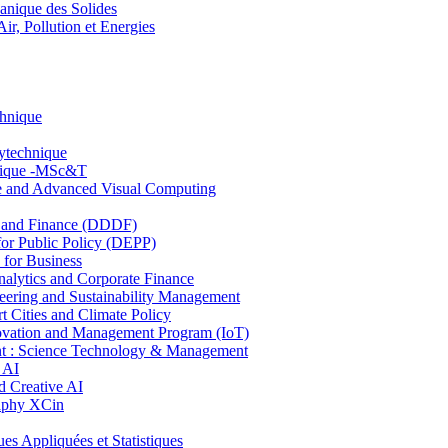
nique des Solides
, Pollution et Energies
chnique
lytechnique
hnique -MSc&T
ce and Advanced Visual Computing
and Finance (DDDF)
r Public Policy (DEPP)
for Business
ytics and Corporate Finance
ring and Sustainability Management
Cities and Climate Policy
ovation and Management Program (IoT)
: Science Technology & Management
 AI
 Creative AI
aphy XCin
ppliquées et Statistiques