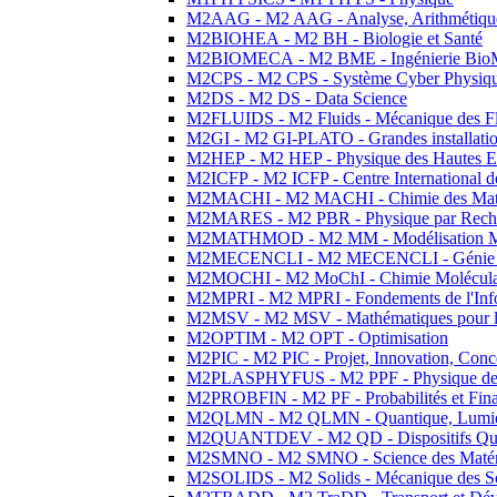
M2AAG - M2 AAG - Analyse, Arithmétique
M2BIOHEA - M2 BH - Biologie et Santé
M2BIOMECA - M2 BME - Ingénierie BioM
M2CPS - M2 CPS - Système Cyber Physiq
M2DS - M2 DS - Data Science
M2FLUIDS - M2 Fluids - Mécanique des Fl
M2GI - M2 GI-PLATO - Grandes installation
M2HEP - M2 HEP - Physique des Hautes E
M2ICFP - M2 ICFP - Centre International 
M2MACHI - M2 MACHI - Chimie des Matéri
M2MARES - M2 PBR - Physique par Rech
M2MATHMOD - M2 MM - Modélisation M
M2MECENCLI - M2 MECENCLI - Génie Méc
M2MOCHI - M2 MoChI - Chimie Moléculaire
M2MPRI - M2 MPRI - Fondements de l'Inf
M2MSV - M2 MSV - Mathématiques pour le
M2OPTIM - M2 OPT - Optimisation
M2PIC - M2 PIC - Projet, Innovation, Conc
M2PLASPHYFUS - M2 PPF - Physique des P
M2PROBFIN - M2 PF - Probabilités et Fin
M2QLMN - M2 QLMN - Quantique, Lumière
M2QUANTDEV - M2 QD - Dispositifs Qua
M2SMNO - M2 SMNO - Science des Matéri
M2SOLIDS - M2 Solids - Mécanique des So