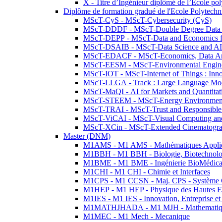
X - Titre d’Ingénieur diplômé de l’École po
Diplôme de formation gradué de l'Ecole Polytec
MScT-CyS - MScT-Cybersecurity (CyS)
MScT-DDDF - MScT-Double Degree Data 
MScT-DEPP - MScT-Data and Economics fo
MScT-DSAIB - MScT-Data Science and AI 
MScT-EDACF - MScT-Economics, Data Anal
MScT-EESM - MScT-Environmental Enginee
MScT-IOT - MScT-Internet of Things : Inn
MScT-LLGA - Track : Large Language Mode
MScT-MaQI - AI for Markets and Quantitat
MScT-STEEM - MScT-Energy Environment 
MScT-TRAI - MScT-Trust and Responsible
MScT-ViCAI - MScT-Visual Computing and
MScT-XCin - MScT-Extended Cinematogr
Master (DNM)
M1AMS - M1 AMS - Mathématiques Appliqué
M1BBH - M1 BBH - Biologie, Biotechnolog
M1BME - M1 BME - Ingénierie BioMédica
M1CHI - M1 CHI - Chimie et Interfaces
M1CPS - M1 CCSN - Maj. CPS - Système 
M1HEP - M1 HEP - Physique des Hautes E
M1IES - M1 IES - Innovation, Entreprise et
M1MATHJHADA - M1 MJH - Mathematiqu
M1MEC - M1 Mech - Mecanique