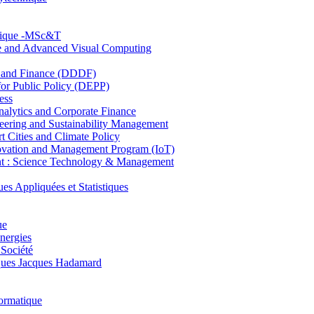
hnique -MSc&T
ce and Advanced Visual Computing
and Finance (DDDF)
r Public Policy (DEPP)
ess
ytics and Corporate Finance
ring and Sustainability Management
Cities and Climate Policy
ovation and Management Program (IoT)
: Science Technology & Management
ppliquées et Statistiques
ue
nergies
 Société
es Jacques Hadamard
ormatique