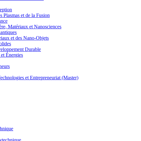
eption
lasmas et de la Fusion
ance
, Matériaux et Nanosciences
ntiques
aux et des Nano-Objets
lides
eloppement Durable
et Énergies
neurs
hnologies et Entrepreneuriat (Master)
chnique
lytechnique