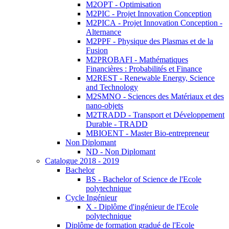
M2OPT - Optimisation
M2PIC - Projet Innovation Conception
M2PICA - Projet Innovation Conception -
Alternance
M2PPF - Physique des Plasmas et de la
Fusion
M2PROBAFI - Mathématiques
Financières : Probabilités et Finance
M2REST - Renewable Energy, Science
and Technology
M2SMNO - Sciences des Matériaux et des
nano-objets
M2TRADD - Transport et Développement
Durable - TRADD
MBIOENT - Master Bio-entrepreneur
Non Diplomant
ND - Non Diplomant
Catalogue 2018 - 2019
Bachelor
BS - Bachelor of Science de l'Ecole
polytechnique
Cycle Ingénieur
X - Diplôme d'ingénieur de l'Ecole
polytechnique
Diplôme de formation gradué de l'Ecole