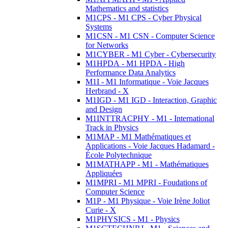
Mathematics and statistics
M1CPS - M1 CPS - Cyber Physical
Systems
M1CSN - M1 CSN - Computer Science
for Networks
M1CYBER - M1 Cyber - Cybersecurity
M1HPDA - M1 HPDA - High
Performance Data Analytics
M1I - M1 Informatique - Voie Jacques
Herbrand - X
M1IGD - M1 IGD - Interaction, Graphic
and Design
M1INTTRACPHY - M1 - International
Track in Physics
M1MAP - M1 Mathématiques et
Applications - Voie Jacques Hadamard -
École Polytechnique
M1MATHAPP - M1 - Mathématiques
Appliquées
M1MPRI - M1 MPRI - Foudations of
Computer Science
M1P - M1 Physique - Voie Irène Joliot
Curie - X
M1PHYSICS - M1 - Physics