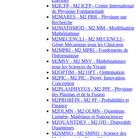
Energies
M2ICFP - M2 ICFP - Centre International
de Physique Fondamentale
M2MARES - M2 PBR - Physique par
Recherche
M2MATHMOD - M2 MM - Modélisation
Mathématique
M2MECENCLI - M2 MECENCLI -
Génie Mécanique pour les Cliniciens
M2MPRI - M2 MPRI - Fondements de
l'Informatique
M2MSV - M2 MSV - Mathématiques
pour les Sciences du Vivant
M2OPTIM - M2 OPT - Optimisation
M2PIC - M2 PIC - Projet, Innovation,
Conception
M2PLASPHYFUS - M2 PPF - Physique
des Plasmas et de la Fusion
M2PROBFIN - M2 PF - Probabilités et
Finance
M2QLMN - M2 QLMN - Quantique,
Lumière, Matériaux et Nanosciences
M2QUANTDEV - M2 QD - Dispositifs
Quantiques
M2SMNO - M2 SMNO - Science des