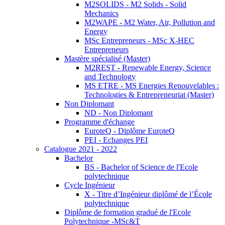
M2SOLIDS - M2 Solids - Solid
Mechanics
M2WAPE - M2 Water, Air, Pollution and
Energy
MSc Entrepreneurs - MSc X-HEC
Entrepreneurs
Mastère spécialisé (Master)
M2REST - Renewable Energy, Science
and Technology
MS ETRE - MS Energies Renouvelables :
Technologies & Entrepreneuriat (Master)
Non Diplomant
ND - Non Diplomant
Programme d'échange
EuroteQ - Diplôme EuroteQ
PEI - Echanges PEI
Catalogue 2021 - 2022
Bachelor
BS - Bachelor of Science de l'Ecole
polytechnique
Cycle Ingénieur
X - Titre d’Ingénieur diplômé de l’École
polytechnique
Diplôme de formation gradué de l'Ecole
Polytechnique -MSc&T