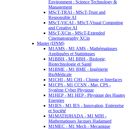
Environment : Science Technology &
Management
MScT-TRAI - MScT-Trust and
Responsible AI
MScT-ViCAI - MScT-Visual Computing
and Creative AI
MScT-XCin - MScT-Extended
Cinematography XCin
Master (DNM)
M1AMS - M1 AMS - Mathématiques
Appliquées et Statistiques
M1BBH - M1 BBH - Biologie,
Biotechnologie et Santé
M1BME - M1 BME - Ingénierie
BioMédicale
M1CHI - M1 CHI - Chimie et Interfaces
M1CPS - M1 CCSN - Maj. CPS -
Système Cyber Physique
M1HEP - M1 HEP - Physique des Hautes
Energies
M1IES - M1 IES - Innovation, Entreprise
et Société
M1MATHJHADA - M1 MJH -
Mathematiques Jacques Hadamard
M1MEC - M1 Mech - Mecanique