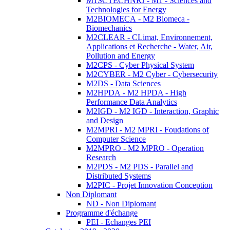
M1SCTECHNRJ - M1 - Sciences and
Technologies for Energy
M2BIOMECA - M2 Biomeca -
Biomechanics
M2CLEAR - CLimat, Environnement,
Applications et Recherche - Water, Air,
Pollution and Energy
M2CPS - Cyber Physical System
M2CYBER - M2 Cyber - Cybersecurity
M2DS - Data Sciences
M2HPDA - M2 HPDA - High
Performance Data Analytics
M2IGD - M2 IGD - Interaction, Graphic
and Design
M2MPRI - M2 MPRI - Foudations of
Computer Science
M2MPRO - M2 MPRO - Operation
Research
M2PDS - M2 PDS - Parallel and
Distributed Systems
M2PIC - Projet Innovation Conception
Non Diplomant
ND - Non Diplomant
Programme d'échange
PEI - Echanges PEI