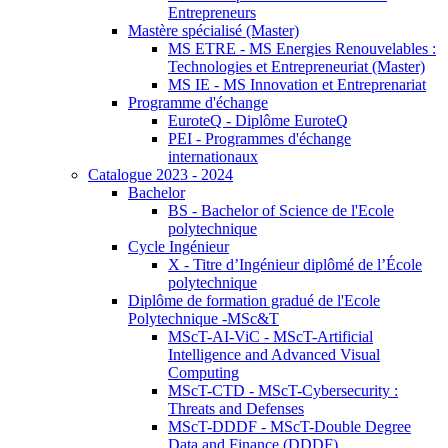
Entrepreneurs
Mastère spécialisé (Master)
MS ETRE - MS Energies Renouvelables :
Technologies et Entrepreneuriat (Master)
MS IE - MS Innovation et Entreprenariat
Programme d'échange
EuroteQ - Diplôme EuroteQ
PEI - Programmes d'échange
internationaux
Catalogue 2023 - 2024
Bachelor
BS - Bachelor of Science de l'Ecole
polytechnique
Cycle Ingénieur
X - Titre d’Ingénieur diplômé de l’École
polytechnique
Diplôme de formation gradué de l'Ecole
Polytechnique -MSc&T
MScT-AI-ViC - MScT-Artificial
Intelligence and Advanced Visual
Computing
MScT-CTD - MScT-Cybersecurity :
Threats and Defenses
MScT-DDDF - MScT-Double Degree
Data and Finance (DDDF)