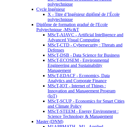
polytechnique
Cycle Ingénieur
X - Titre d’Ingénieur diplômé de l’École
polytechnique
Diplôme de formation gradué de l'Ecole
Polytechnique -MSc&T
MScT-AIAVC - Artificial Intelligence and
Advanced Visual Computing
MScT-CTD - Cybersecurity : Threats and
Defenses
MScT-DSB - Data Science for Business
MScT-ECOSEM - Environmental
Engineering and Sustainability
Management
MScT-EDACF - Economics, Data
Analytics and Corporate Finance
MScT-IOT - Internet of Things :
Innovation and Management Program
(IoT)
MScT-SCUP - Economics for Smart Cities
and Climate Policy
MScT-STEEM - Energy Environment :
Science Technology & Management
Master (DNM)
M1APPMATH - M1 - Applied