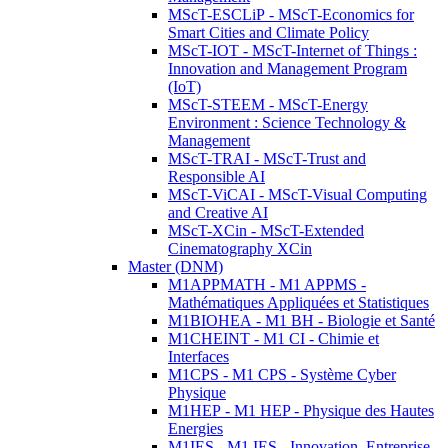
MScT-ESCLiP - MScT-Economics for
Smart Cities and Climate Policy
MScT-IOT - MScT-Internet of Things :
Innovation and Management Program
(IoT)
MScT-STEEM - MScT-Energy
Environment : Science Technology &
Management
MScT-TRAI - MScT-Trust and
Responsible AI
MScT-ViCAI - MScT-Visual Computing
and Creative AI
MScT-XCin - MScT-Extended
Cinematography XCin
Master (DNM)
M1APPMATH - M1 APPMS -
Mathématiques Appliquées et Statistiques
M1BIOHEA - M1 BH - Biologie et Santé
M1CHEINT - M1 CI - Chimie et
Interfaces
M1CPS - M1 CPS - Système Cyber
Physique
M1HEP - M1 HEP - Physique des Hautes
Energies
M1IES - M1 IES - Innovation, Entreprise