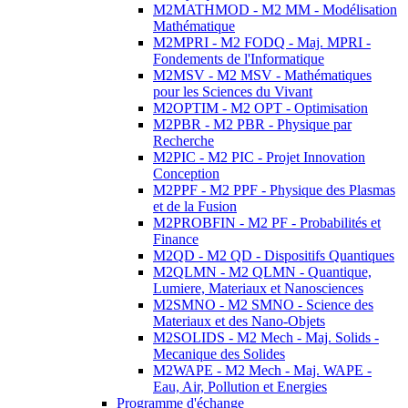
M2MATHMOD - M2 MM - Modélisation
Mathématique
M2MPRI - M2 FODQ - Maj. MPRI -
Fondements de l'Informatique
M2MSV - M2 MSV - Mathématiques
pour les Sciences du Vivant
M2OPTIM - M2 OPT - Optimisation
M2PBR - M2 PBR - Physique par
Recherche
M2PIC - M2 PIC - Projet Innovation
Conception
M2PPF - M2 PPF - Physique des Plasmas
et de la Fusion
M2PROBFIN - M2 PF - Probabilités et
Finance
M2QD - M2 QD - Dispositifs Quantiques
M2QLMN - M2 QLMN - Quantique,
Lumiere, Materiaux et Nanosciences
M2SMNO - M2 SMNO - Science des
Materiaux et des Nano-Objets
M2SOLIDS - M2 Mech - Maj. Solids -
Mecanique des Solides
M2WAPE - M2 Mech - Maj. WAPE -
Eau, Air, Pollution et Energies
Programme d'échange