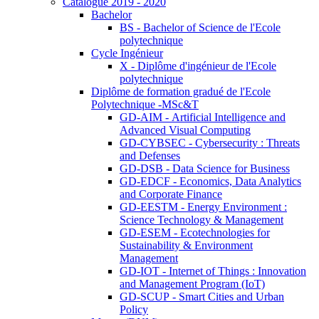
Catalogue 2019 - 2020
Bachelor
BS - Bachelor of Science de l'Ecole
polytechnique
Cycle Ingénieur
X - Diplôme d'ingénieur de l'Ecole
polytechnique
Diplôme de formation gradué de l'Ecole
Polytechnique -MSc&T
GD-AIM - Artificial Intelligence and
Advanced Visual Computing
GD-CYBSEC - Cybersecurity : Threats
and Defenses
GD-DSB - Data Science for Business
GD-EDCF - Economics, Data Analytics
and Corporate Finance
GD-EESTM - Energy Environment :
Science Technology & Management
GD-ESEM - Ecotechnologies for
Sustainability & Environment
Management
GD-IOT - Internet of Things : Innovation
and Management Program (IoT)
GD-SCUP - Smart Cities and Urban
Policy