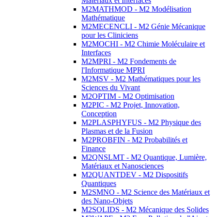
Matériaux et Interfaces
M2MATHMOD - M2 Modélisation
Mathématique
M2MECENCLI - M2 Génie Mécanique
pour les Cliniciens
M2MOCHI - M2 Chimie Moléculaire et
Interfaces
M2MPRI - M2 Fondements de
l'Informatique MPRI
M2MSV - M2 Mathématiques pour les
Sciences du Vivant
M2OPTIM - M2 Optimisation
M2PIC - M2 Projet, Innovation,
Conception
M2PLASPHYFUS - M2 Physique des
Plasmas et de la Fusion
M2PROBFIN - M2 Probabilités et
Finance
M2QNSLMT - M2 Quantique, Lumière,
Matériaux et Nanosciences
M2QUANTDEV - M2 Dispositifs
Quantiques
M2SMNO - M2 Science des Matériaux et
des Nano-Objets
M2SOLIDS - M2 Mécanique des Solides