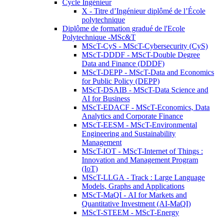
Cycle Ingénieur
X - Titre d’Ingénieur diplômé de l’École
polytechnique
Diplôme de formation gradué de l'Ecole
Polytechnique -MSc&T
MScT-CyS - MScT-Cybersecurity (CyS)
MScT-DDDF - MScT-Double Degree
Data and Finance (DDDF)
MScT-DEPP - MScT-Data and Economics
for Public Policy (DEPP)
MScT-DSAIB - MScT-Data Science and
AI for Business
MScT-EDACF - MScT-Economics, Data
Analytics and Corporate Finance
MScT-EESM - MScT-Environmental
Engineering and Sustainability
Management
MScT-IOT - MScT-Internet of Things :
Innovation and Management Program
(IoT)
MScT-LLGA - Track : Large Language
Models, Graphs and Applications
MScT-MaQI - AI for Markets and
Quantitative Investment (AI-MaQI)
MScT-STEEM - MScT-Energy