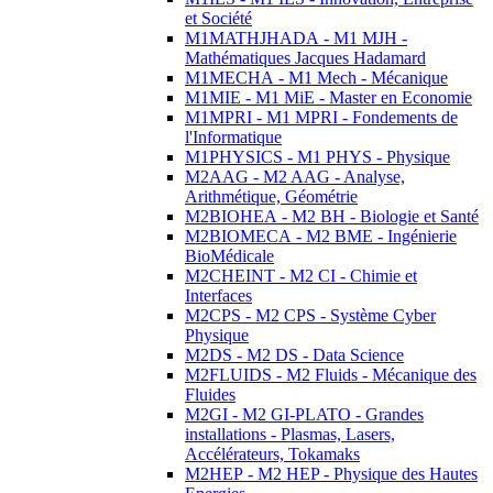
et Société
M1MATHJHADA - M1 MJH -
Mathématiques Jacques Hadamard
M1MECHA - M1 Mech - Mécanique
M1MIE - M1 MiE - Master en Economie
M1MPRI - M1 MPRI - Fondements de
l'Informatique
M1PHYSICS - M1 PHYS - Physique
M2AAG - M2 AAG - Analyse,
Arithmétique, Géométrie
M2BIOHEA - M2 BH - Biologie et Santé
M2BIOMECA - M2 BME - Ingénierie
BioMédicale
M2CHEINT - M2 CI - Chimie et
Interfaces
M2CPS - M2 CPS - Système Cyber
Physique
M2DS - M2 DS - Data Science
M2FLUIDS - M2 Fluids - Mécanique des
Fluides
M2GI - M2 GI-PLATO - Grandes
installations - Plasmas, Lasers,
Accélérateurs, Tokamaks
M2HEP - M2 HEP - Physique des Hautes