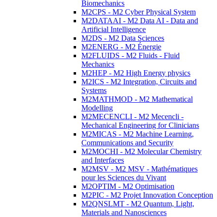
Biomechanics
M2CPS - M2 Cyber Physical System
M2DATAAI - M2 Data AI - Data and
Artificial Intelligence
M2DS - M2 Data Sciences
M2ENERG - M2 Énergie
M2FLUIDS - M2 Fluids - Fluid
Mechanics
M2HEP - M2 High Energy physics
M2ICS - M2 Integration, Circuits and
Systems
M2MATHMOD - M2 Mathematical
Modelling
M2MECENCLI - M2 Mecencli -
Mechanical Engineering for Clinicians
M2MICAS - M2 Machine Learning,
Communications and Security
M2MOCHI - M2 Molecular Chemistry
and Interfaces
M2MSV - M2 MSV - Mathématiques
pour les Sciences du Vivant
M2OPTIM - M2 Optimisation
M2PIC - M2 Projet Innovation Conception
M2QNSLMT - M2 Quantum, Light,
Materials and Nanosciences