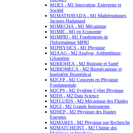
M1IES - M1 Innovation, Entreprise et
Société
M1MATHJHADA - M1 Mathématiques
Jacques Hadamard
M1MECHA - M1 Mécanique
M1MIE - M1 en Economie
M1MPRI - M1 Fondements de
l'Informatique MPRI
M1PHYSICS - M1 Physique
M2AAG - M2 Analyse, Arithmétique,
Géométrie
M2BIOHEA - M2 Biologie et Santé
M2BIOMECA - M2 Biomécanique et
Ingéniérie Biomédical
M2CFP - M2 Concepts en Physique
Fondamentale
M2CPS - M2 Système Cyber Physique
M2DS - M2 Data Science
M2FLUIDS - M2 Mécanique des Fluides
M2GI - M2 Grands Instruments
M2HEP - M2 Physique des Hautes
Energies
M2MARES - M2 Physique par Recherche
M2MATCHEINT - M2 Chimie des