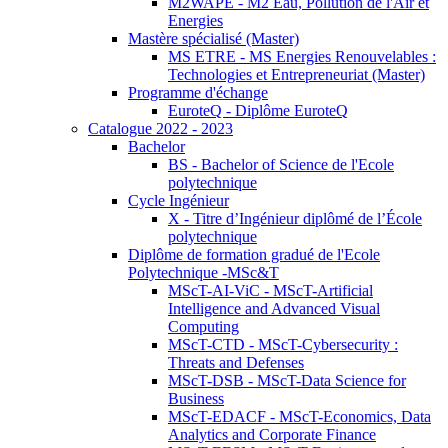
M2WAPE - M2 Eau, Pollution de l'Air et
Energies
Mastère spécialisé (Master)
MS ETRE - MS Energies Renouvelables :
Technologies et Entrepreneuriat (Master)
Programme d'échange
EuroteQ - Diplôme EuroteQ
Catalogue 2022 - 2023
Bachelor
BS - Bachelor of Science de l'Ecole
polytechnique
Cycle Ingénieur
X - Titre d’Ingénieur diplômé de l’École
polytechnique
Diplôme de formation gradué de l'Ecole
Polytechnique -MSc&T
MScT-AI-ViC - MScT-Artificial
Intelligence and Advanced Visual
Computing
MScT-CTD - MScT-Cybersecurity :
Threats and Defenses
MScT-DSB - MScT-Data Science for
Business
MScT-EDACF - MScT-Economics, Data
Analytics and Corporate Finance