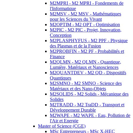
M2MPRI - M2 MPRI - Fondements de
l'Informatique
M2MSV - M2 MSV - Mathématiques
pour les Sciences du Vivant
M2OPTIM - M2 OPT - Optimisation
M2PIC - M2 PIC - Projet, Innovation,
Conception
M2PLASPHYFUS - M2 PPF - Physique
des Plasmas et de la Fusion
M2PROBFIN - M2 PF - Probabilités et
Finance
M2QLMN - M2 QLMN - Quantique,
Lumière, Matériaux et Nanosciences
M2QUANTDEV - M2 QD - Dispositifs
Quantiques
M2SMNO - M2 SMNO - Science des
Matériaux et des Nano-Objets
M2SOLIDS - M2 Solids - Mécanique des
Solides
M2TRADD - M2 TraDD - Transport et
Développement Durable
M2WAPE - M2 WAPE - Eau, Pollution de
l'Air et Energie
Master of Science (CGE)
MSc Entrepreneurs - MSc X-HEC