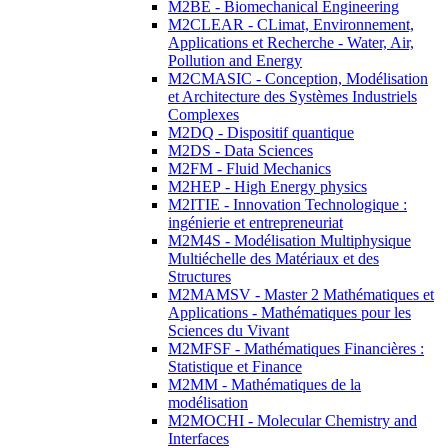
M2BE - Biomechanical Engineering
M2CLEAR - CLimat, Environnement,
Applications et Recherche - Water, Air,
Pollution and Energy
M2CMASIC - Conception, Modélisation
et Architecture des Systèmes Industriels
Complexes
M2DQ - Dispositif quantique
M2DS - Data Sciences
M2FM - Fluid Mechanics
M2HEP - High Energy physics
M2ITIE - Innovation Technologique :
ingénierie et entrepreneuriat
M2M4S - Modélisation Multiphysique
Multiéchelle des Matériaux et des
Structures
M2MAMSV - Master 2 Mathématiques et
Applications - Mathématiques pour les
Sciences du Vivant
M2MFSF - Mathématiques Financières :
Statistique et Finance
M2MM - Mathématiques de la
modélisation
M2MOCHI - Molecular Chemistry and
Interfaces