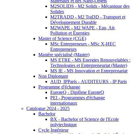
Matériaux et des Nano-Objets
M2SOLIDS - M2 Solids - Mécanique des
Solides
M2TRADD - M2 TraDD - Transport et
Développement Durable
M2WAPE - M2 WAPE - Eau, Air,
Pollution et Énergies
Master of Science (CGE)
MSc Entrepreneurs - MSc X-HEC
Entrepreneurs
Mastère spécialisé (Master)
MS ETRE - MS Energies Renouvelables :
Technologies et Entrepreneuriat (Master)
MS IE - MS Innovation et Entreprenariat
Non Diplomant
AUD_IPParis - AUDITEURS - IP Paris
Programme d'échange
EuroteQ - Diplôme EuroteQ
PEI - Programmes d'échange
internationaux
Catalogue 2024 - 2025
Bachelor
BX - Bachelor of Science de l'Ecole
polytechnique
Cycle Ingénieur