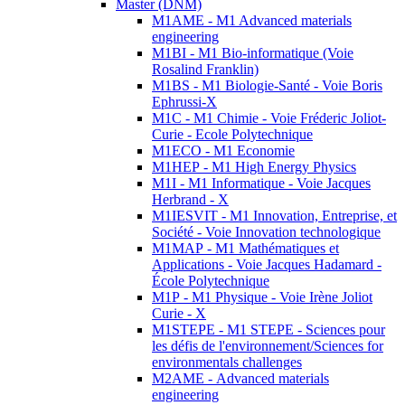
Master (DNM)
M1AME - M1 Advanced materials
engineering
M1BI - M1 Bio-informatique (Voie
Rosalind Franklin)
M1BS - M1 Biologie-Santé - Voie Boris
Ephrussi-X
M1C - M1 Chimie - Voie Fréderic Joliot-
Curie - Ecole Polytechnique
M1ECO - M1 Economie
M1HEP - M1 High Energy Physics
M1I - M1 Informatique - Voie Jacques
Herbrand - X
M1IESVIT - M1 Innovation, Entreprise, et
Société - Voie Innovation technologique
M1MAP - M1 Mathématiques et
Applications - Voie Jacques Hadamard -
École Polytechnique
M1P - M1 Physique - Voie Irène Joliot
Curie - X
M1STEPE - M1 STEPE - Sciences pour
les défis de l'environnement/Sciences for
environmentals challenges
M2AME - Advanced materials
engineering