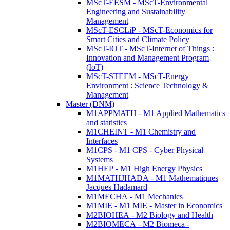
MScT-EESM - MScT-Environmental
Engineering and Sustainability
Management
MScT-ESCLiP - MScT-Economics for
Smart Cities and Climate Policy
MScT-IOT - MScT-Internet of Things :
Innovation and Management Program
(IoT)
MScT-STEEM - MScT-Energy
Environment : Science Technology &
Management
Master (DNM)
M1APPMATH - M1 Applied Mathematics
and statistics
M1CHEINT - M1 Chemistry and
Interfaces
M1CPS - M1 CPS - Cyber Physical
Systems
M1HEP - M1 High Energy Physics
M1MATHJHADA - M1 Mathematiques
Jacques Hadamard
M1MECHA - M1 Mechanics
M1MIE - M1 MIE - Master in Economics
M2BIOHEA - M2 Biology and Health
M2BIOMECA - M2 Biomeca -