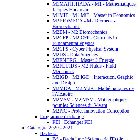
M1MATHJHADA - M1 - Mathematiques
Jacques Hadamard
M1MIE - M1 MiE - Master in Economics
M2BIOMECA - M2 Biomeca -
Biomechanics
M2BM - M2 Biomechanics
M2CFP - M2 CFP - Concepts in
Fundamental Physics
M2CPS - Cyber Physical System
M2DS - Data Sciences
M2ENERG - Master 2 Énergie
M2FLUIDS - M2 Fluids - Fluid
Mechanics
M2IGD - M2 IGD - Interaction, Graphic
and Design
M2MDA - M2 MdA - Mathématiques de
l'Aléatoire
M2MSV - M2 MSV - Mathématiques
pour les Sciences du Vivant
M2PIC - Projet Innovation Conception
Programme d'échange
PEI - Echanges PEI
Catalogue 2020 - 2021
Bachelor
BS - Bachelor of Science de l'Ecole