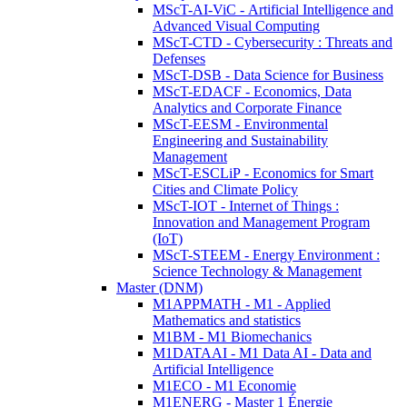
MScT-AI-ViC - Artificial Intelligence and
Advanced Visual Computing
MScT-CTD - Cybersecurity : Threats and
Defenses
MScT-DSB - Data Science for Business
MScT-EDACF - Economics, Data
Analytics and Corporate Finance
MScT-EESM - Environmental
Engineering and Sustainability
Management
MScT-ESCLiP - Economics for Smart
Cities and Climate Policy
MScT-IOT - Internet of Things :
Innovation and Management Program
(IoT)
MScT-STEEM - Energy Environment :
Science Technology & Management
Master (DNM)
M1APPMATH - M1 - Applied
Mathematics and statistics
M1BM - M1 Biomechanics
M1DATAAI - M1 Data AI - Data and
Artificial Intelligence
M1ECO - M1 Economie
M1ENERG - Master 1 Énergie