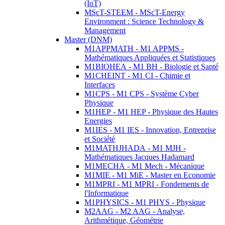
(IoT)
MScT-STEEM - MScT-Energy
Environment : Science Technology &
Management
Master (DNM)
M1APPMATH - M1 APPMS -
Mathématiques Appliquées et Statistiques
M1BIOHEA - M1 BH - Biologie et Santé
M1CHEINT - M1 CI - Chimie et
Interfaces
M1CPS - M1 CPS - Système Cyber
Physique
M1HEP - M1 HEP - Physique des Hautes
Energies
M1IES - M1 IES - Innovation, Entreprise
et Société
M1MATHJHADA - M1 MJH -
Mathématiques Jacques Hadamard
M1MECHA - M1 Mech - Mécanique
M1MIE - M1 MiE - Master en Economie
M1MPRI - M1 MPRI - Fondements de
l'Informatique
M1PHYSICS - M1 PHYS - Physique
M2AAG - M2 AAG - Analyse,
Arithmétique, Géométrie