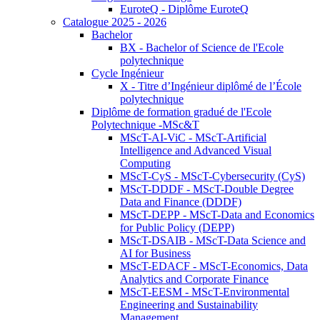
EuroteQ - Diplôme EuroteQ
Catalogue 2025 - 2026
Bachelor
BX - Bachelor of Science de l'Ecole
polytechnique
Cycle Ingénieur
X - Titre d’Ingénieur diplômé de l’École
polytechnique
Diplôme de formation gradué de l'Ecole
Polytechnique -MSc&T
MScT-AI-ViC - MScT-Artificial
Intelligence and Advanced Visual
Computing
MScT-CyS - MScT-Cybersecurity (CyS)
MScT-DDDF - MScT-Double Degree
Data and Finance (DDDF)
MScT-DEPP - MScT-Data and Economics
for Public Policy (DEPP)
MScT-DSAIB - MScT-Data Science and
AI for Business
MScT-EDACF - MScT-Economics, Data
Analytics and Corporate Finance
MScT-EESM - MScT-Environmental
Engineering and Sustainability
Management