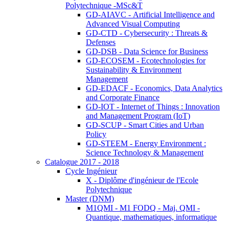
Polytechnique -MSc&T
GD-AIAVC - Artificial Intelligence and
Advanced Visual Computing
GD-CTD - Cybersecurity : Threats &
Defenses
GD-DSB - Data Science for Business
GD-ECOSEM - Ecotechnologies for
Sustainability & Environment
Management
GD-EDACF - Economics, Data Analytics
and Corporate Finance
GD-IOT - Internet of Things : Innovation
and Management Program (IoT)
GD-SCUP - Smart Cities and Urban
Policy
GD-STEEM - Energy Environment :
Science Technology & Management
Catalogue 2017 - 2018
Cycle Ingénieur
X - Diplôme d'ingénieur de l'Ecole
Polytechnique
Master (DNM)
M1QMI - M1 FODQ - Maj. QMI -
Quantique, mathematiques, informatique