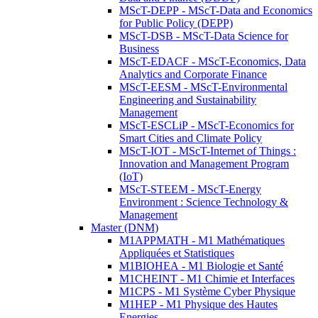
MScT-DEPP - MScT-Data and Economics
for Public Policy (DEPP)
MScT-DSB - MScT-Data Science for
Business
MScT-EDACF - MScT-Economics, Data
Analytics and Corporate Finance
MScT-EESM - MScT-Environmental
Engineering and Sustainability
Management
MScT-ESCLiP - MScT-Economics for
Smart Cities and Climate Policy
MScT-IOT - MScT-Internet of Things :
Innovation and Management Program
(IoT)
MScT-STEEM - MScT-Energy
Environment : Science Technology &
Management
Master (DNM)
M1APPMATH - M1 Mathématiques
Appliquées et Statistiques
M1BIOHEA - M1 Biologie et Santé
M1CHEINT - M1 Chimie et Interfaces
M1CPS - M1 Système Cyber Physique
M1HEP - M1 Physique des Hautes
Energies