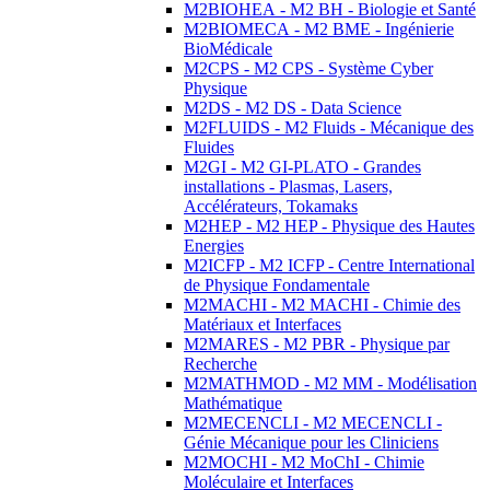
M2BIOHEA - M2 BH - Biologie et Santé
M2BIOMECA - M2 BME - Ingénierie
BioMédicale
M2CPS - M2 CPS - Système Cyber
Physique
M2DS - M2 DS - Data Science
M2FLUIDS - M2 Fluids - Mécanique des
Fluides
M2GI - M2 GI-PLATO - Grandes
installations - Plasmas, Lasers,
Accélérateurs, Tokamaks
M2HEP - M2 HEP - Physique des Hautes
Energies
M2ICFP - M2 ICFP - Centre International
de Physique Fondamentale
M2MACHI - M2 MACHI - Chimie des
Matériaux et Interfaces
M2MARES - M2 PBR - Physique par
Recherche
M2MATHMOD - M2 MM - Modélisation
Mathématique
M2MECENCLI - M2 MECENCLI -
Génie Mécanique pour les Cliniciens
M2MOCHI - M2 MoChI - Chimie
Moléculaire et Interfaces