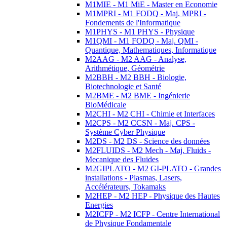
M1MIE - M1 MiE - Master en Economie
M1MPRI - M1 FODQ - Maj. MPRI -
Fondements de l'Informatique
M1PHYS - M1 PHYS - Physique
M1QMI - M1 FODQ - Maj. QMI -
Quantique, Mathematiques, Informatique
M2AAG - M2 AAG - Analyse,
Arithmétique, Géométrie
M2BBH - M2 BBH - Biologie,
Biotechnologie et Santé
M2BME - M2 BME - Ingénierie
BioMédicale
M2CHI - M2 CHI - Chimie et Interfaces
M2CPS - M2 CCSN - Maj. CPS -
Système Cyber Physique
M2DS - M2 DS - Science des données
M2FLUIDS - M2 Mech - Maj. Fluids -
Mecanique des Fluides
M2GIPLATO - M2 GI-PLATO - Grandes
installations - Plasmas, Lasers,
Accélérateurs, Tokamaks
M2HEP - M2 HEP - Physique des Hautes
Energies
M2ICFP - M2 ICFP - Centre International
de Physique Fondamentale