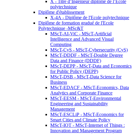
X - Titre d’Ingénieur diplômé de l’École
polytechnique
Diplôme d'établissement
X-4A - Diplôme de l'Ecole polytechnique
Diplôme de formation gradué de l'Ecole
Polytechnique -MSc&T
MScT-AI-ViC - MScT-Artificial
Intelligence and Advanced Visual
Computing
MScT-CyS - MScT-Cybersecurity (CyS)
MScT-DDDF - MScT-Double Degree
Data and Finance (DDDF)
MScT-DEPP - MScT-Data and Economics
for Public Policy (DEPP)
MScT-DSB - MScT-Data Science for
Business
MScT-EDACF - MScT-Economics, Data
Analytics and Corporate Finance
MScT-EESM - MScT-Environmental
Engineering and Sustainability
Management
MScT-ESCLiP - MScT-Economics for
Smart Cities and Climate Policy
MScT-IOT - MScT-Internet of Things :
Innovation and Management Program