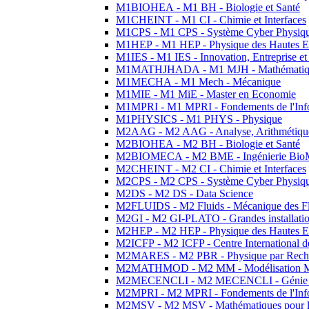
M1BIOHEA - M1 BH - Biologie et Santé
M1CHEINT - M1 CI - Chimie et Interfaces
M1CPS - M1 CPS - Système Cyber Physiq
M1HEP - M1 HEP - Physique des Hautes E
M1IES - M1 IES - Innovation, Entreprise et
M1MATHJHADA - M1 MJH - Mathématiqu
M1MECHA - M1 Mech - Mécanique
M1MIE - M1 MiE - Master en Economie
M1MPRI - M1 MPRI - Fondements de l'Inf
M1PHYSICS - M1 PHYS - Physique
M2AAG - M2 AAG - Analyse, Arithmétique
M2BIOHEA - M2 BH - Biologie et Santé
M2BIOMECA - M2 BME - Ingénierie BioM
M2CHEINT - M2 CI - Chimie et Interfaces
M2CPS - M2 CPS - Système Cyber Physiq
M2DS - M2 DS - Data Science
M2FLUIDS - M2 Fluids - Mécanique des Fl
M2GI - M2 GI-PLATO - Grandes installation
M2HEP - M2 HEP - Physique des Hautes E
M2ICFP - M2 ICFP - Centre International 
M2MARES - M2 PBR - Physique par Rech
M2MATHMOD - M2 MM - Modélisation M
M2MECENCLI - M2 MECENCLI - Génie Méc
M2MPRI - M2 MPRI - Fondements de l'Inf
M2MSV - M2 MSV - Mathématiques pour le