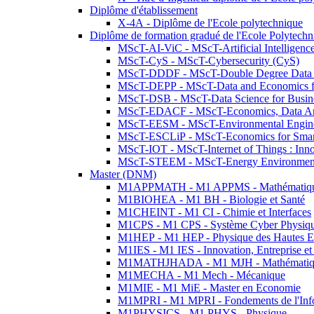
Diplôme d'établissement
X-4A - Diplôme de l'Ecole polytechnique
Diplôme de formation gradué de l'Ecole Polytec
MScT-AI-ViC - MScT-Artificial Intelligen
MScT-CyS - MScT-Cybersecurity (CyS)
MScT-DDDF - MScT-Double Degree Data 
MScT-DEPP - MScT-Data and Economics fo
MScT-DSB - MScT-Data Science for Busin
MScT-EDACF - MScT-Economics, Data Anal
MScT-EESM - MScT-Environmental Enginee
MScT-ESCLiP - MScT-Economics for Smart 
MScT-IOT - MScT-Internet of Things : Inn
MScT-STEEM - MScT-Energy Environment 
Master (DNM)
M1APPMATH - M1 APPMS - Mathématiques A
M1BIOHEA - M1 BH - Biologie et Santé
M1CHEINT - M1 CI - Chimie et Interfaces
M1CPS - M1 CPS - Système Cyber Physiq
M1HEP - M1 HEP - Physique des Hautes E
M1IES - M1 IES - Innovation, Entreprise et
M1MATHJHADA - M1 MJH - Mathématiqu
M1MECHA - M1 Mech - Mécanique
M1MIE - M1 MiE - Master en Economie
M1MPRI - M1 MPRI - Fondements de l'Inf
M1PHYSICS - M1 PHYS - Physique