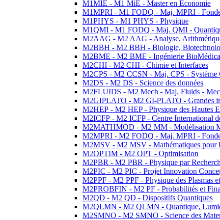
M1MIE - M1 MiE - Master en Economie
M1MPRI - M1 FODQ - Maj. MPRI - Fondeme
M1PHYS - M1 PHYS - Physique
M1QMI - M1 FODQ - Maj. QMI - Quantique
M2AAG - M2 AAG - Analyse, Arithmétique
M2BBH - M2 BBH - Biologie, Biotechnolog
M2BME - M2 BME - Ingénierie BioMédica
M2CHI - M2 CHI - Chimie et Interfaces
M2CPS - M2 CCSN - Maj. CPS - Système 
M2DS - M2 DS - Science des données
M2FLUIDS - M2 Mech - Maj. Fluids - Meca
M2GIPLATO - M2 GI-PLATO - Grandes instal
M2HEP - M2 HEP - Physique des Hautes E
M2ICFP - M2 ICFP - Centre International 
M2MATHMOD - M2 MM - Modélisation M
M2MPRI - M2 FODQ - Maj. MPRI - Fondeme
M2MSV - M2 MSV - Mathématiques pour le
M2OPTIM - M2 OPT - Optimisation
M2PBR - M2 PBR - Physique par Recherc
M2PIC - M2 PIC - Projet Innovation Conce
M2PPF - M2 PPF - Physique des Plasmas et
M2PROBFIN - M2 PF - Probabilités et Fin
M2QD - M2 QD - Dispositifs Quantiques
M2QLMN - M2 QLMN - Quantique, Lumiere
M2SMNO - M2 SMNO - Science des Materi