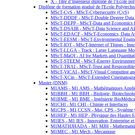
X - Titre d’Ingénieur diplômé de l’École po
Diplôme de formation gradué de l'Ecole Polytec
MScT-CyS - MScT-Cybersecurity (CyS)
MScT-DDDF - MScT-Double Degree Data 
MScT-DEPP - MScT-Data and Economics fo
MScT-DSAIB - MScT-Data Science and AI 
MScT-EDACF - MScT-Economics, Data Anal
MScT-EESM - MScT-Environmental Enginee
MScT-IOT - MScT-Internet of Things : Inn
MScT-LLGA - Track : Large Language Mode
MScT-MaQI - AI for Markets and Quantitat
MScT-STEEM - MScT-Energy Environment 
MScT-TRAI - MScT-Trust and Responsible
MScT-ViCAI - MScT-Visual Computing and
MScT-XCin - MScT-Extended Cinematogr
Master (DNM)
M1AMS - M1 AMS - Mathématiques Appliqué
M1BBH - M1 BBH - Biologie, Biotechnolog
M1BME - M1 BME - Ingénierie BioMédica
M1CHI - M1 CHI - Chimie et Interfaces
M1CPS - M1 CCSN - Maj. CPS - Système 
M1HEP - M1 HEP - Physique des Hautes E
M1IES - M1 IES - Innovation, Entreprise et
M1MATHJHADA - M1 MJH - Mathematiqu
M1MEC - M1 Mech - Mecanique