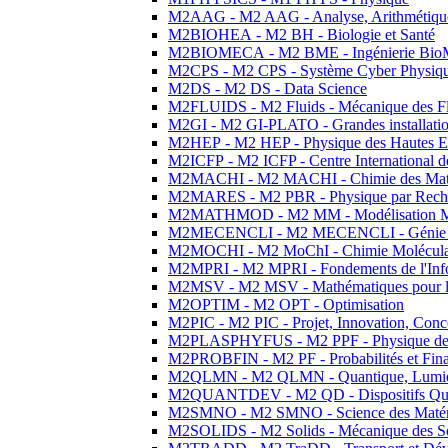
M2AAG - M2 AAG - Analyse, Arithmétique
M2BIOHEA - M2 BH - Biologie et Santé
M2BIOMECA - M2 BME - Ingénierie BioM
M2CPS - M2 CPS - Système Cyber Physiq
M2DS - M2 DS - Data Science
M2FLUIDS - M2 Fluids - Mécanique des Fl
M2GI - M2 GI-PLATO - Grandes installation
M2HEP - M2 HEP - Physique des Hautes E
M2ICFP - M2 ICFP - Centre International 
M2MACHI - M2 MACHI - Chimie des Matéri
M2MARES - M2 PBR - Physique par Rech
M2MATHMOD - M2 MM - Modélisation M
M2MECENCLI - M2 MECENCLI - Génie Méc
M2MOCHI - M2 MoChI - Chimie Moléculaire
M2MPRI - M2 MPRI - Fondements de l'Inf
M2MSV - M2 MSV - Mathématiques pour le
M2OPTIM - M2 OPT - Optimisation
M2PIC - M2 PIC - Projet, Innovation, Conc
M2PLASPHYFUS - M2 PPF - Physique des P
M2PROBFIN - M2 PF - Probabilités et Fin
M2QLMN - M2 QLMN - Quantique, Lumière
M2QUANTDEV - M2 QD - Dispositifs Qua
M2SMNO - M2 SMNO - Science des Matéri
M2SOLIDS - M2 Solids - Mécanique des So