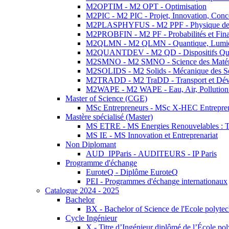
M2OPTIM - M2 OPT - Optimisation
M2PIC - M2 PIC - Projet, Innovation, Conc
M2PLASPHYFUS - M2 PPF - Physique des P
M2PROBFIN - M2 PF - Probabilités et Fin
M2QLMN - M2 QLMN - Quantique, Lumière
M2QUANTDEV - M2 QD - Dispositifs Qua
M2SMNO - M2 SMNO - Science des Matéri
M2SOLIDS - M2 Solids - Mécanique des So
M2TRADD - M2 TraDD - Transport et Dév
M2WAPE - M2 WAPE - Eau, Air, Pollution 
Master of Science (CGE)
MSc Entrepreneurs - MSc X-HEC Entrepre
Mastère spécialisé (Master)
MS ETRE - MS Energies Renouvelables : Tec
MS IE - MS Innovation et Entreprenariat
Non Diplomant
AUD_IPParis - AUDITEURS - IP Paris
Programme d'échange
EuroteQ - Diplôme EuroteQ
PEI - Programmes d'échange internationaux
Catalogue 2024 - 2025
Bachelor
BX - Bachelor of Science de l'Ecole polyte
Cycle Ingénieur
X - Titre d’Ingénieur diplômé de l’École po