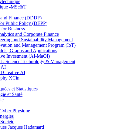
lytechnique
hnique -MSc&T
and Finance (DDDF)
r Public Policy (DEPP)
for Business
ytics and Corporate Finance
ring and Sustainability Management
ovation and Management Program (IoT)
ls, Graphs and Applications
ive Investment (AI-MaQI)
: Science Technology & Management
 AI
 Creative AI
aphy XCin
es et Statistiques
ie et Santé
le
Cyber Physique
nergies
 Société
es Jacques Hadamard