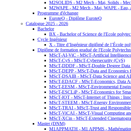
M2SOLIDS - M2 Mech - Maj. Solids - Meca
M2WAPE - M2 Mech - Maj. WAPE - Eau, Air
Programme d'échange
EuroteQ - Diplôme EuroteQ
Catalogue 2025 - 2026
Bachelor
BX - Bachelor of Science de l'Ecole polyte
Cycle Ingénieur
X - Titre d’Ingénieur diplômé de l’École po
Diplôme de formation gradué de l'Ecole Polytec
MScT-AI-ViC - MScT-Artificial Intelligen
MScT-CyS - MScT-Cybersecurity (CyS)
MScT-DDDF - MScT-Double Degree Data 
MScT-DEPP - MScT-Data and Economics fo
MScT-DSAIB - MScT-Data Science and AI 
MScT-EDACF - MScT-Economics, Data Anal
MScT-EESM - MScT-Environmental Enginee
MScT-ESCLiP - MScT-Economics for Smart 
MScT-IOT - MScT-Internet of Things : Inn
MScT-STEEM - MScT-Energy Environment 
MScT-TRAI - MScT-Trust and Responsible
MScT-ViCAI - MScT-Visual Computing and
MScT-XCin - MScT-Extended Cinematogr
Master (DNM)
M1APPMATH - M1 APPMS - Mathématiques A