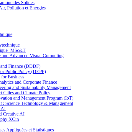
nique des Solides
, Pollution et Energies
chnique
lytechnique
hnique -MSc&T
ce and Advanced Visual Computing
and Finance (DDDF)
r Public Policy (DEPP)
for Business
ytics and Corporate Finance
ring and Sustainability Management
Cities and Climate Policy
ovation and Management Program (IoT)
: Science Technology & Management
 AI
 Creative AI
aphy XCin
ppliquées et Statistiques