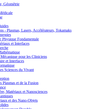
, Géométrie
édicale
ue
uides
s - Plasmas, Lasers, Accélérateurs, Tokamaks
nergies
de Physique Fondamentale
aux et Interfaces
erche
athématique
anique pour les Cliniciens
 et Interfaces
ormatique
s Sciences du Vivant
eption
lasmas et de la Fusion
ance
, Matériaux et Nanosciences
ntiques
aux et des Nano-Objets
lides