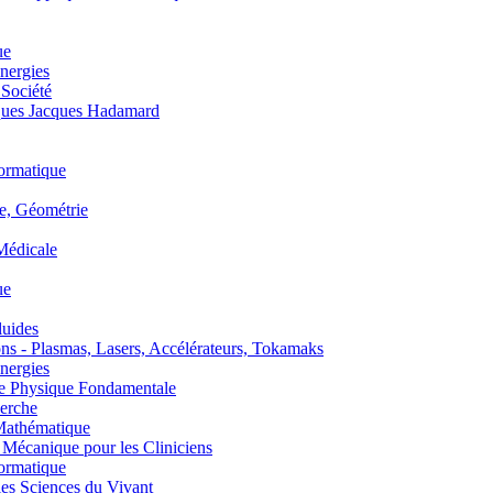
ue
nergies
 Société
es Jacques Hadamard
ormatique
, Géométrie
édicale
ue
uides
s - Plasmas, Lasers, Accélérateurs, Tokamaks
nergies
de Physique Fondamentale
erche
athématique
anique pour les Cliniciens
ormatique
s Sciences du Vivant