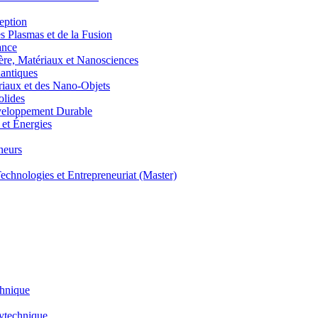
eption
lasmas et de la Fusion
ance
, Matériaux et Nanosciences
ntiques
aux et des Nano-Objets
lides
eloppement Durable
et Énergies
neurs
hnologies et Entrepreneuriat (Master)
chnique
lytechnique