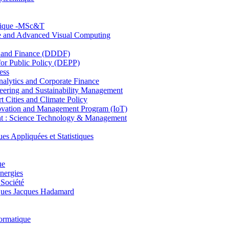
hnique -MSc&T
ce and Advanced Visual Computing
and Finance (DDDF)
r Public Policy (DEPP)
ess
ytics and Corporate Finance
ring and Sustainability Management
Cities and Climate Policy
ovation and Management Program (IoT)
: Science Technology & Management
ppliquées et Statistiques
ue
nergies
 Société
es Jacques Hadamard
ormatique