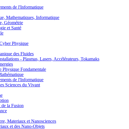
nts de l'Informatique
, Mathematiques, Informatique
, Géométrie
ie et Santé
le
Cyber Physique
nique des Fluides
lations - Plasmas, Lasers, Accélérateurs, Tokamaks
nergies
de Physique Fondamentale
athématique
nts de l'Informatique
s Sciences du Vivant
he
ption
 de la Fusion
ance
, Materiaux et Nanosciences
aux et des Nano-Objets