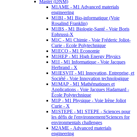
Master (DNM)
M1AME - M1 Advanced materials
engineering
M1BI - M1 Bio-informatique (Voie
Rosalind Franklin)
M1BS - M1 Biologie-Santé - Voie Boris
Ephrussi-X
M1C - M1 Chimie - Voie Fréderic Joliot-
Curie - Ecole Polytechnique
M1ECO - M1 Economie
M1HEP - M1 High Energy Physics
M1I - M1 Informatique - Voie Jacques
Herbrand - X
M1IESVIT - M1 Innovation, Entreprise, et
Société - Voie Innovation technologique
M1MAP - M1 Mathématiques et
Applications - Voie Jacques Hadamard -
École Polytechnique
M1P - M1 Physique - Voie Irène Joliot
Curie - X
M1STEPE - M1 STEPE - Sciences pour
les défis de l'environnement/Sciences for
environmentals challenges
M2AME - Advanced materials
engineering