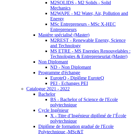
M2SOLIDS - M2 Solids - Solid
Mechanics
M2WAPE - M2 Water, Air, Pollution and
Energy
MSc Entrepreneurs - MSc X-HEC
Entrepreneurs
Mastère spécialisé (Master)
M2REST - Renewable Energy, Science
and Technology
MS ETRE - MS Energies Renouvelables :
Technologies & Entrepreneuriat (Master)
Non Diplomant
ND - Non Diplomant
Programme d'échange
EuroteQ - Diplôme EuroteQ
PEI - Echanges PEI
Catalogue 2021 - 2022
Bachelor
BS - Bachelor of Science de l'Ecole
polytechnique
Cycle Ingénieur
X - Titre d’Ingénieur diplômé de l’École
polytechnique
Diplôme de formation gradué de l'Ecole
Polytechnique -MSc&T