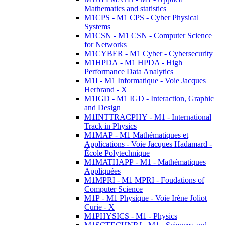
Mathematics and statistics
M1CPS - M1 CPS - Cyber Physical
Systems
M1CSN - M1 CSN - Computer Science
for Networks
M1CYBER - M1 Cyber - Cybersecurity
M1HPDA - M1 HPDA - High
Performance Data Analytics
M1I - M1 Informatique - Voie Jacques
Herbrand - X
M1IGD - M1 IGD - Interaction, Graphic
and Design
M1INTTRACPHY - M1 - International
Track in Physics
M1MAP - M1 Mathématiques et
Applications - Voie Jacques Hadamard -
École Polytechnique
M1MATHAPP - M1 - Mathématiques
Appliquées
M1MPRI - M1 MPRI - Foudations of
Computer Science
M1P - M1 Physique - Voie Irène Joliot
Curie - X
M1PHYSICS - M1 - Physics