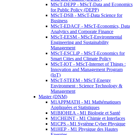
MScT-DEPP - MScT-Data and Economics
for Public Policy (DEPP)
MScT-DSB - MScT-Data Science for
Business
MScT-EDACF - MScT-Economics, Data
Analytics and Corporate Finance
MScT-EESM - MScT-Environmental
Engineering and Sustainability
Management
MScT-ESCLiP - MScT-Economics for
Smart Cities and Climate Policy
MScT-IOT - MScT-Internet of Things :
Innovation and Management Program
(IoT)
MScT-STEEM - MScT-Energy
Environment : Science Technology &
Management
Master (DNM)
M1APPMATH - M1 Mathématiques
Appliquées et Statistiques
M1BIOHEA - M1 Biologie et Santé
M1CHEINT - M1 Chimie et Interfaces
M1CPS - M1 Système Cyber Physique
M1HEP - M1 Physique des Hautes
Energies