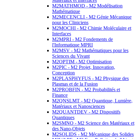
Matériaux et Interfaces
M2MATHMOD - M2 Modélisation
Mathématique
M2MECENCLI - M2 Génie Mécanique
pour les Cliniciens
M2MOCHI - M2 Chimie Moléculaire et
Interfaces
M2MPRI - M2 Fondements de
l'Informatique MPRI
M2MSV - M2 Mathématiques pour les
Sciences du Vivant
M2OPTIM - M2 Optimisation
M2PIC - M2 Projet, Innovation,
Conception
M2PLASPHYFUS - M2 Physique des
Plasmas et de la Fusion
M2PROBFIN - M2 Probabilités et
Finance
M2QNSLMT - M2 Quantique, Lumière,
Matériaux et Nanosciences
M2QUANTDEV - M2 Dispositifs
Quantiques
M2SMNO - M2 Science des Matériaux et
des Nano-Objets
M2SOLIDS - M2 Mécanique des Solides