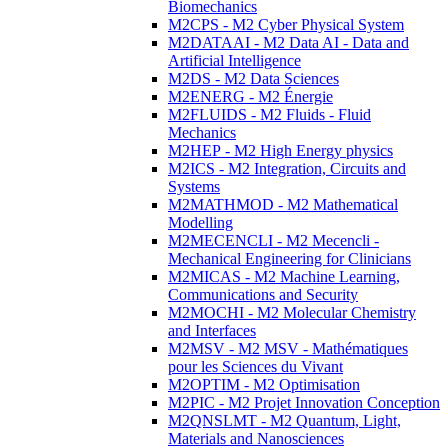
Biomechanics
M2CPS - M2 Cyber Physical System
M2DATAAI - M2 Data AI - Data and
Artificial Intelligence
M2DS - M2 Data Sciences
M2ENERG - M2 Énergie
M2FLUIDS - M2 Fluids - Fluid
Mechanics
M2HEP - M2 High Energy physics
M2ICS - M2 Integration, Circuits and
Systems
M2MATHMOD - M2 Mathematical
Modelling
M2MECENCLI - M2 Mecencli -
Mechanical Engineering for Clinicians
M2MICAS - M2 Machine Learning,
Communications and Security
M2MOCHI - M2 Molecular Chemistry
and Interfaces
M2MSV - M2 MSV - Mathématiques
pour les Sciences du Vivant
M2OPTIM - M2 Optimisation
M2PIC - M2 Projet Innovation Conception
M2QNSLMT - M2 Quantum, Light,
Materials and Nanosciences