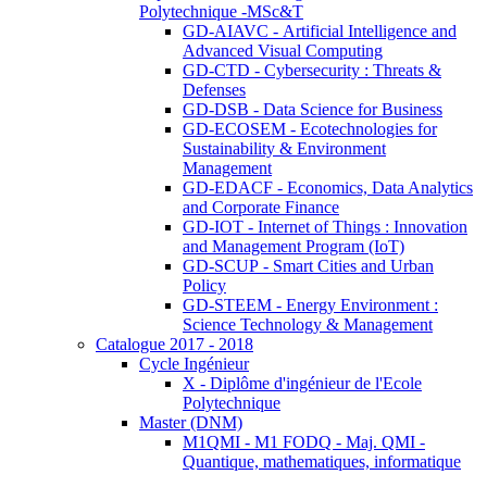
Polytechnique -MSc&T
GD-AIAVC - Artificial Intelligence and
Advanced Visual Computing
GD-CTD - Cybersecurity : Threats &
Defenses
GD-DSB - Data Science for Business
GD-ECOSEM - Ecotechnologies for
Sustainability & Environment
Management
GD-EDACF - Economics, Data Analytics
and Corporate Finance
GD-IOT - Internet of Things : Innovation
and Management Program (IoT)
GD-SCUP - Smart Cities and Urban
Policy
GD-STEEM - Energy Environment :
Science Technology & Management
Catalogue 2017 - 2018
Cycle Ingénieur
X - Diplôme d'ingénieur de l'Ecole
Polytechnique
Master (DNM)
M1QMI - M1 FODQ - Maj. QMI -
Quantique, mathematiques, informatique