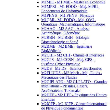
M1MIE - M1 MiE - Master en Economie
M1MPRI - M1 FODQ - Maj. MPRI -
Fondements de l'Informatique
M1PHYS - M1 PHYS - Physique
M1QMI - M1 FODQ - Maj. QMI -
Quantique, Mathematiques, Informatique
M2AAG - M2 AAG - Analyse,
Arithmétique, Géométrie
M2BBH - M2 BBH - Biologie,
Biotechnologie et Santé
M2BME - M2 BME - Ingénierie
BioMédicale
M2CHI - M2 CHI - Chimie et Interfaces
M2CPS - M2 CCSN - Maj. CPS -
Système Cyber Physique
M2DS - M2 DS - Science des données
M2FLUIDS - M2 Mech - Maj. Fluids -
Mecanique des Fluides
M2GIPLATO - M2 GI-PLATO - Grandes
installations - Plasmas, Lasers,
Accélérateurs, Tokamaks
M2HEP - M2 HEP - Physique des Hautes
Energies
M2ICFP - M2 ICFP - Centre International
de Physique Fondamentale