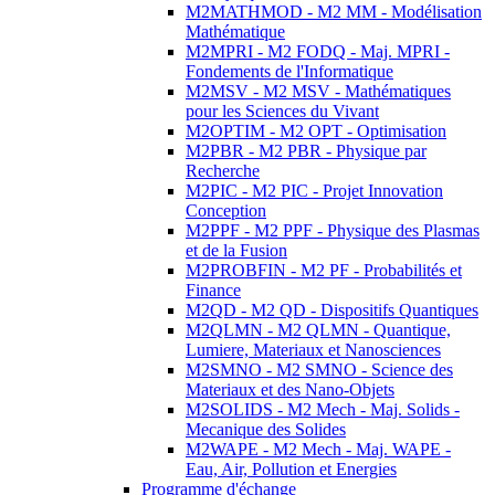
M2MATHMOD - M2 MM - Modélisation
Mathématique
M2MPRI - M2 FODQ - Maj. MPRI -
Fondements de l'Informatique
M2MSV - M2 MSV - Mathématiques
pour les Sciences du Vivant
M2OPTIM - M2 OPT - Optimisation
M2PBR - M2 PBR - Physique par
Recherche
M2PIC - M2 PIC - Projet Innovation
Conception
M2PPF - M2 PPF - Physique des Plasmas
et de la Fusion
M2PROBFIN - M2 PF - Probabilités et
Finance
M2QD - M2 QD - Dispositifs Quantiques
M2QLMN - M2 QLMN - Quantique,
Lumiere, Materiaux et Nanosciences
M2SMNO - M2 SMNO - Science des
Materiaux et des Nano-Objets
M2SOLIDS - M2 Mech - Maj. Solids -
Mecanique des Solides
M2WAPE - M2 Mech - Maj. WAPE -
Eau, Air, Pollution et Energies
Programme d'échange