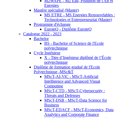
M2WAPE - M2 Eau, Pollution de l'Air et
Energies
Mastère spécialisé (Master)
MS ETRE - MS Energies Renouvelables :
Technologies et Entrepreneuriat (Master)
Programme d'échange
EuroteQ - Diplôme EuroteQ
Catalogue 2022 - 2023
Bachelor
BS - Bachelor of Science de l'Ecole
polytechnique
Cycle Ingénieur
X - Titre d’Ingénieur diplômé de l’École
polytechnique
Diplôme de formation gradué de l'Ecole
Polytechnique -MSc&T
MScT-AI-ViC - MScT-Artificial
Intelligence and Advanced Visual
Computing
MScT-CTD - MScT-Cybersecurity :
Threats and Defenses
MScT-DSB - MScT-Data Science for
Business
MScT-EDACF - MScT-Economics, Data
Analytics and Corporate Finance