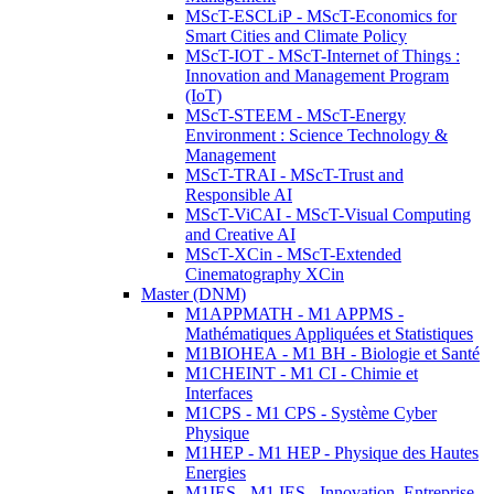
MScT-ESCLiP - MScT-Economics for
Smart Cities and Climate Policy
MScT-IOT - MScT-Internet of Things :
Innovation and Management Program
(IoT)
MScT-STEEM - MScT-Energy
Environment : Science Technology &
Management
MScT-TRAI - MScT-Trust and
Responsible AI
MScT-ViCAI - MScT-Visual Computing
and Creative AI
MScT-XCin - MScT-Extended
Cinematography XCin
Master (DNM)
M1APPMATH - M1 APPMS -
Mathématiques Appliquées et Statistiques
M1BIOHEA - M1 BH - Biologie et Santé
M1CHEINT - M1 CI - Chimie et
Interfaces
M1CPS - M1 CPS - Système Cyber
Physique
M1HEP - M1 HEP - Physique des Hautes
Energies
M1IES - M1 IES - Innovation, Entreprise