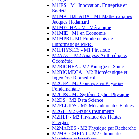
M1IES - M1 Innovation, Entreprise et
Société
M1MATHJHADA - M1 Mathématiques
Jacques Hadamard
M1MECHA - M1 Mécanique
M1MIE - M1 en Economie
M1MPRI - M1 Fondements de
l'Informatique MPRI
M1PHYSICS - M1 Physique
M2AAG - M2 Analyse, Arithmétique,
Géométrie
M2BIOHEA - M2 Biologie et Santé
M2BIOMECA - M2 Biomécanique et
Ingéniérie Biomédical
M2CFP - M2 Concepts en Physique
Fondamentale
M2CPS - M2 Système Cyber Physique
M2DS - M2 Data Science
M2FLUIDS - M2 Mécanique des Fluides
M2GI - M2 Grands Instruments
M2HEP - M2 Physique des Hautes
Energies
M2MARES - M2 Physique par Recherche
M2MATCHEINT - M2 Chimie des