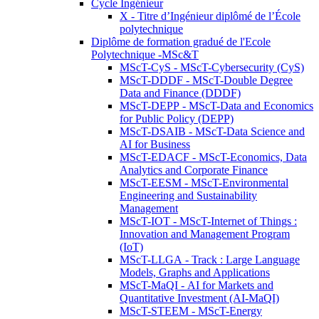
Cycle Ingénieur
X - Titre d’Ingénieur diplômé de l’École
polytechnique
Diplôme de formation gradué de l'Ecole
Polytechnique -MSc&T
MScT-CyS - MScT-Cybersecurity (CyS)
MScT-DDDF - MScT-Double Degree
Data and Finance (DDDF)
MScT-DEPP - MScT-Data and Economics
for Public Policy (DEPP)
MScT-DSAIB - MScT-Data Science and
AI for Business
MScT-EDACF - MScT-Economics, Data
Analytics and Corporate Finance
MScT-EESM - MScT-Environmental
Engineering and Sustainability
Management
MScT-IOT - MScT-Internet of Things :
Innovation and Management Program
(IoT)
MScT-LLGA - Track : Large Language
Models, Graphs and Applications
MScT-MaQI - AI for Markets and
Quantitative Investment (AI-MaQI)
MScT-STEEM - MScT-Energy