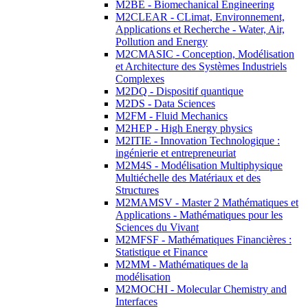
M2BE - Biomechanical Engineering
M2CLEAR - CLimat, Environnement,
Applications et Recherche - Water, Air,
Pollution and Energy
M2CMASIC - Conception, Modélisation
et Architecture des Systèmes Industriels
Complexes
M2DQ - Dispositif quantique
M2DS - Data Sciences
M2FM - Fluid Mechanics
M2HEP - High Energy physics
M2ITIE - Innovation Technologique :
ingénierie et entrepreneuriat
M2M4S - Modélisation Multiphysique
Multiéchelle des Matériaux et des
Structures
M2MAMSV - Master 2 Mathématiques et
Applications - Mathématiques pour les
Sciences du Vivant
M2MFSF - Mathématiques Financières :
Statistique et Finance
M2MM - Mathématiques de la
modélisation
M2MOCHI - Molecular Chemistry and
Interfaces