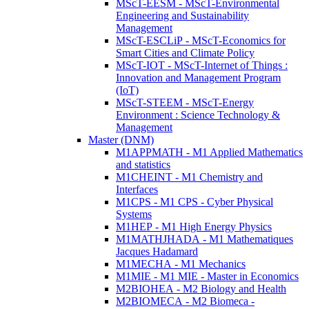
MScT-EESM - MScT-Environmental
Engineering and Sustainability
Management
MScT-ESCLiP - MScT-Economics for
Smart Cities and Climate Policy
MScT-IOT - MScT-Internet of Things :
Innovation and Management Program
(IoT)
MScT-STEEM - MScT-Energy
Environment : Science Technology &
Management
Master (DNM)
M1APPMATH - M1 Applied Mathematics
and statistics
M1CHEINT - M1 Chemistry and
Interfaces
M1CPS - M1 CPS - Cyber Physical
Systems
M1HEP - M1 High Energy Physics
M1MATHJHADA - M1 Mathematiques
Jacques Hadamard
M1MECHA - M1 Mechanics
M1MIE - M1 MIE - Master in Economics
M2BIOHEA - M2 Biology and Health
M2BIOMECA - M2 Biomeca -