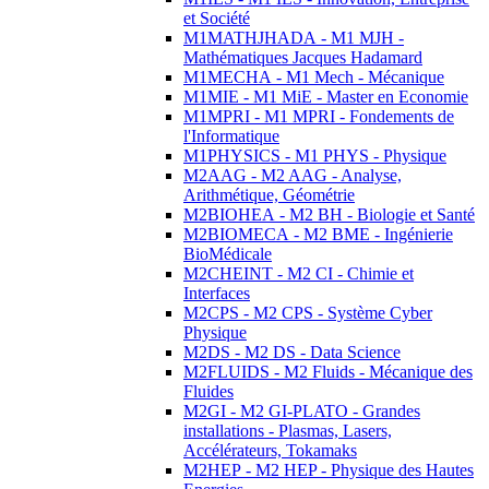
et Société
M1MATHJHADA - M1 MJH -
Mathématiques Jacques Hadamard
M1MECHA - M1 Mech - Mécanique
M1MIE - M1 MiE - Master en Economie
M1MPRI - M1 MPRI - Fondements de
l'Informatique
M1PHYSICS - M1 PHYS - Physique
M2AAG - M2 AAG - Analyse,
Arithmétique, Géométrie
M2BIOHEA - M2 BH - Biologie et Santé
M2BIOMECA - M2 BME - Ingénierie
BioMédicale
M2CHEINT - M2 CI - Chimie et
Interfaces
M2CPS - M2 CPS - Système Cyber
Physique
M2DS - M2 DS - Data Science
M2FLUIDS - M2 Fluids - Mécanique des
Fluides
M2GI - M2 GI-PLATO - Grandes
installations - Plasmas, Lasers,
Accélérateurs, Tokamaks
M2HEP - M2 HEP - Physique des Hautes