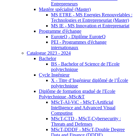
Entrepreneurs
Mastère spécialisé (Master)
MS ETRE - MS Energies Renouvelables :
Technologies et Entrepreneuriat (Master)
MS IE - MS Innovation et Entreprenariat
Programme d'échange
EuroteQ - Diplôme EuroteQ
PEI - Programmes d'échange
internationaux
Catalogue 2023 - 2024
Bachelor
BS - Bachelor of Science de l'Ecole
polytechnique
Cycle Ingénieur
X - Titre d’Ingénieur diplômé de l’École
polytechnique
Diplôme de formation gradué de l'Ecole
Polytechnique -MSc&T
MScT-AI-ViC - MScT-Artificial
Intelligence and Advanced Visual
Computing
MScT-CTD - MScT-Cybersecurity :
Threats and Defenses
MScT-DDDF - MScT-Double Degree
Data and Finance (DDDF)