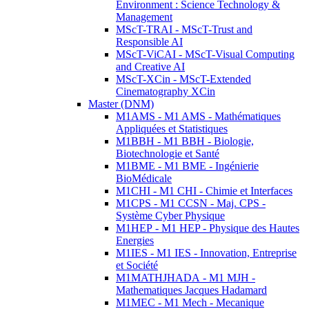
Environment : Science Technology &
Management
MScT-TRAI - MScT-Trust and
Responsible AI
MScT-ViCAI - MScT-Visual Computing
and Creative AI
MScT-XCin - MScT-Extended
Cinematography XCin
Master (DNM)
M1AMS - M1 AMS - Mathématiques
Appliquées et Statistiques
M1BBH - M1 BBH - Biologie,
Biotechnologie et Santé
M1BME - M1 BME - Ingénierie
BioMédicale
M1CHI - M1 CHI - Chimie et Interfaces
M1CPS - M1 CCSN - Maj. CPS -
Système Cyber Physique
M1HEP - M1 HEP - Physique des Hautes
Energies
M1IES - M1 IES - Innovation, Entreprise
et Société
M1MATHJHADA - M1 MJH -
Mathematiques Jacques Hadamard
M1MEC - M1 Mech - Mecanique