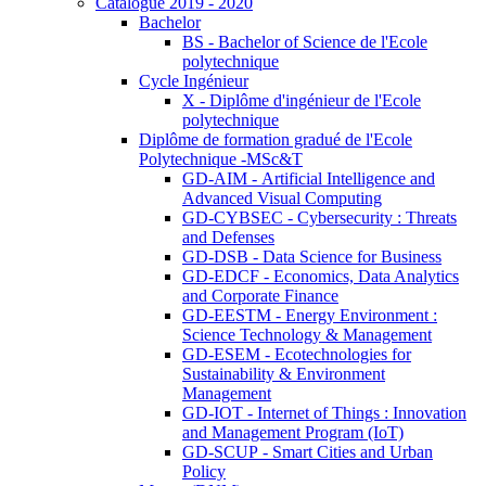
Catalogue 2019 - 2020
Bachelor
BS - Bachelor of Science de l'Ecole
polytechnique
Cycle Ingénieur
X - Diplôme d'ingénieur de l'Ecole
polytechnique
Diplôme de formation gradué de l'Ecole
Polytechnique -MSc&T
GD-AIM - Artificial Intelligence and
Advanced Visual Computing
GD-CYBSEC - Cybersecurity : Threats
and Defenses
GD-DSB - Data Science for Business
GD-EDCF - Economics, Data Analytics
and Corporate Finance
GD-EESTM - Energy Environment :
Science Technology & Management
GD-ESEM - Ecotechnologies for
Sustainability & Environment
Management
GD-IOT - Internet of Things : Innovation
and Management Program (IoT)
GD-SCUP - Smart Cities and Urban
Policy