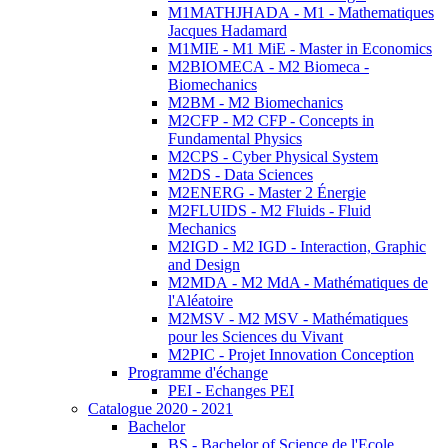
M1MATHJHADA - M1 - Mathematiques
Jacques Hadamard
M1MIE - M1 MiE - Master in Economics
M2BIOMECA - M2 Biomeca -
Biomechanics
M2BM - M2 Biomechanics
M2CFP - M2 CFP - Concepts in
Fundamental Physics
M2CPS - Cyber Physical System
M2DS - Data Sciences
M2ENERG - Master 2 Énergie
M2FLUIDS - M2 Fluids - Fluid
Mechanics
M2IGD - M2 IGD - Interaction, Graphic
and Design
M2MDA - M2 MdA - Mathématiques de
l'Aléatoire
M2MSV - M2 MSV - Mathématiques
pour les Sciences du Vivant
M2PIC - Projet Innovation Conception
Programme d'échange
PEI - Echanges PEI
Catalogue 2020 - 2021
Bachelor
BS - Bachelor of Science de l'Ecole