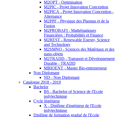
M2OPT - Optimisation
M2PIC - Projet Innovation Conception
M2PICA - Projet Innovation Conception -
Alternance
M2PPF - Physique des Plasmas et de la
Fusion
M2PROBAFI - Mathématiques
Financières : Probabilités et Finance
M2REST - Renewable Energy, Science
and Technology
M2SMNO - Sciences des Matériaux et des
nano-objets
M2TRADD - Transport et Développement
Durable - TRADD
MBIOENT - Master Bio-entrepreneur
Non Diplomant
ND - Non Diplomant
Catalogue 2018 - 2019
Bachelor
BS - Bachelor of Science de l'Ecole
polytechnique
Cycle Ingénieur
X - Diplôme d'ingénieur de l'Ecole
polytechnique
Diplôme de formation gradué de l'Ecole