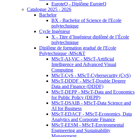
EuroteQ - Diplôme EuroteQ
Catalogue 2025 - 2026
Bachelor
BX - Bachelor of Science de l'Ecole
polytechnique
Cycle Ingénieur
X - Titre d’Ingénieur diplômé de l’École
polytechnique
Diplôme de formation gradué de l'Ecole
Polytechnique -MSc&T
MScT-AI-ViC - MScT-Artificial
Intelligence and Advanced Visual
Computing
MScT-CyS - MScT-Cybersecurity (CyS)
MScT-DDDF - MScT-Double Degree
Data and Finance (DDDF)
MScT-DEPP - MScT-Data and Economics
for Public Policy (DEPP)
MScT-DSAIB - MScT-Data Science and
AI for Business
MScT-EDACF - MScT-Economics, Data
Analytics and Corporate Finance
MScT-EESM - MScT-Environmental
Engineering and Sustainability
Management