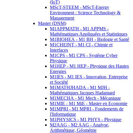
(IoT)
MScT-STEEM - MScT-Energy
Environment : Science Technology &
Management
Master (DNM)
M1APPMATH - M1 APPMS -
Mathématiques Appliquées et Statistiques
M1BIOHEA - M1 BH - Biologie et Santé
M1CHEINT - M1 CI - Chimie et
Interfaces
M1CPS - M1 CPS - Système Cyber
Physique
M1HEP - M1 HEP - Physique des Hautes
Energies
M1IES - M1 IES - Innovation, Entreprise
et Société
M1MATHJHADA - M1 MJH -
Mathématiques Jacques Hadamard
M1MECHA - M1 Mech - Mécanique
M1MIE - M1 MiE - Master en Economie
M1MPRI - M1 MPRI - Fondements de
l'Informatique
M1PHYSICS - M1 PHYS - Physique
M2AAG - M2 AAG - Analyse,
Arithmétique, Géométrie