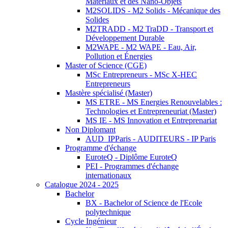
Matériaux et des Nano-Objets
M2SOLIDS - M2 Solids - Mécanique des
Solides
M2TRADD - M2 TraDD - Transport et
Développement Durable
M2WAPE - M2 WAPE - Eau, Air,
Pollution et Énergies
Master of Science (CGE)
MSc Entrepreneurs - MSc X-HEC
Entrepreneurs
Mastère spécialisé (Master)
MS ETRE - MS Energies Renouvelables :
Technologies et Entrepreneuriat (Master)
MS IE - MS Innovation et Entreprenariat
Non Diplomant
AUD_IPParis - AUDITEURS - IP Paris
Programme d'échange
EuroteQ - Diplôme EuroteQ
PEI - Programmes d'échange
internationaux
Catalogue 2024 - 2025
Bachelor
BX - Bachelor of Science de l'Ecole
polytechnique
Cycle Ingénieur