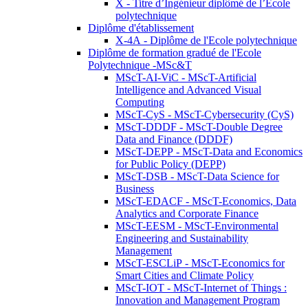
X - Titre d’Ingénieur diplômé de l’École
polytechnique
Diplôme d'établissement
X-4A - Diplôme de l'Ecole polytechnique
Diplôme de formation gradué de l'Ecole
Polytechnique -MSc&T
MScT-AI-ViC - MScT-Artificial
Intelligence and Advanced Visual
Computing
MScT-CyS - MScT-Cybersecurity (CyS)
MScT-DDDF - MScT-Double Degree
Data and Finance (DDDF)
MScT-DEPP - MScT-Data and Economics
for Public Policy (DEPP)
MScT-DSB - MScT-Data Science for
Business
MScT-EDACF - MScT-Economics, Data
Analytics and Corporate Finance
MScT-EESM - MScT-Environmental
Engineering and Sustainability
Management
MScT-ESCLiP - MScT-Economics for
Smart Cities and Climate Policy
MScT-IOT - MScT-Internet of Things :
Innovation and Management Program