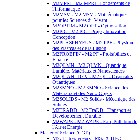
M2MPRI - M2 MPRI - Fondements de
l'Informatique
M2MSV - M2 MSV - Mathématiques
pour les Sciences du Vivant
M2OPTIM - M2 OPT - Optimisation
M2PIC - M2 PIC - Projet, Innovation,
Conception
M2PLASPHYFUS - M2 PPF - Physique
des Plasmas et de la Fusion
M2PROBFIN - M2 PF - Probabilités et
Finance
M2QLMN - M2 QLMN - Quantique,
Lumière, Matériaux et Nanosciences
M2QUANTDEV - M2 QD - Dispositifs
Quantiques
M2SMNO - M2 SMNO - Science des
Matériaux et des Nano-Objets
M2SOLIDS - M2 Solids - Mécanique des
Solides
M2TRADD - M2 TraDD - Transport et
Développement Durable
M2WAPE - M2 WAPE - Eau, Pollution de
l'Air et Energie
Master of Science (CGE)
MSc Entrepreneurs - MSc X-HEC