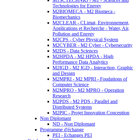
M1SCTECHNRJ - M1 - Sciences and
Technologies for Energy
M2BIOMECA - M2 Biomeca -
Biomechanics
M2CLEAR - CLimat, Environnement,
Applications et Recherche - Water, Air,
Pollution and Energy
M2CPS - Cyber Physical System
M2CYBER - M2 Cyber - Cybersecurity
M2DS - Data Sciences
M2HPDA - M2 HPDA - High
Performance Data Analytics
M2IGD - M2 IGD - Interaction, Graphic
and Design
M2MPRI - M2 MPRI - Foudations of
Computer Science
M2MPRO - M2 MPRO - Operation
Research
M2PDS - M2 PDS - Parallel and
Distributed Systems
M2PIC - Projet Innovation Conception
Non Diplomant
ND - Non Diplomant
Programme d'échange
PEI - Echanges PEI