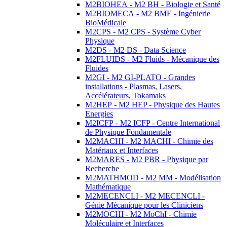
M2BIOHEA - M2 BH - Biologie et Santé
M2BIOMECA - M2 BME - Ingénierie
BioMédicale
M2CPS - M2 CPS - Système Cyber
Physique
M2DS - M2 DS - Data Science
M2FLUIDS - M2 Fluids - Mécanique des
Fluides
M2GI - M2 GI-PLATO - Grandes
installations - Plasmas, Lasers,
Accélérateurs, Tokamaks
M2HEP - M2 HEP - Physique des Hautes
Energies
M2ICFP - M2 ICFP - Centre International
de Physique Fondamentale
M2MACHI - M2 MACHI - Chimie des
Matériaux et Interfaces
M2MARES - M2 PBR - Physique par
Recherche
M2MATHMOD - M2 MM - Modélisation
Mathématique
M2MECENCLI - M2 MECENCLI -
Génie Mécanique pour les Cliniciens
M2MOCHI - M2 MoChI - Chimie
Moléculaire et Interfaces