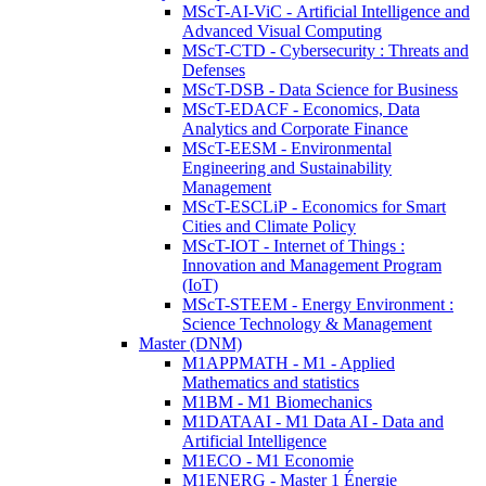
MScT-AI-ViC - Artificial Intelligence and
Advanced Visual Computing
MScT-CTD - Cybersecurity : Threats and
Defenses
MScT-DSB - Data Science for Business
MScT-EDACF - Economics, Data
Analytics and Corporate Finance
MScT-EESM - Environmental
Engineering and Sustainability
Management
MScT-ESCLiP - Economics for Smart
Cities and Climate Policy
MScT-IOT - Internet of Things :
Innovation and Management Program
(IoT)
MScT-STEEM - Energy Environment :
Science Technology & Management
Master (DNM)
M1APPMATH - M1 - Applied
Mathematics and statistics
M1BM - M1 Biomechanics
M1DATAAI - M1 Data AI - Data and
Artificial Intelligence
M1ECO - M1 Economie
M1ENERG - Master 1 Énergie