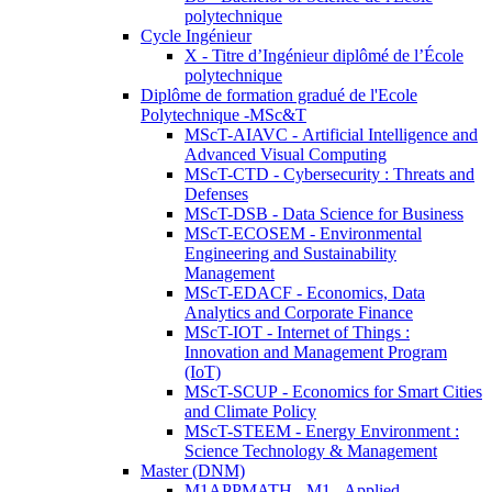
polytechnique
Cycle Ingénieur
X - Titre d’Ingénieur diplômé de l’École
polytechnique
Diplôme de formation gradué de l'Ecole
Polytechnique -MSc&T
MScT-AIAVC - Artificial Intelligence and
Advanced Visual Computing
MScT-CTD - Cybersecurity : Threats and
Defenses
MScT-DSB - Data Science for Business
MScT-ECOSEM - Environmental
Engineering and Sustainability
Management
MScT-EDACF - Economics, Data
Analytics and Corporate Finance
MScT-IOT - Internet of Things :
Innovation and Management Program
(IoT)
MScT-SCUP - Economics for Smart Cities
and Climate Policy
MScT-STEEM - Energy Environment :
Science Technology & Management
Master (DNM)
M1APPMATH - M1 - Applied