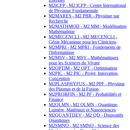
Energies
M2ICFP - M2 ICFP - Centre International
de Physique Fondamentale
M2MARES - M2 PBR - Physique par
Recherche
M2MATHMOD - M2 MM - Modélisation
Mathématique
M2MECENCLI - M2 MECENCLI -
Génie Mécanique pour les Cliniciens
M2MPRI - M2 MPRI - Fondements de
l'Informatique
M2MSV - M2 MSV - Mathématiques
pour les Sciences du Vivant
M2OPTIM - M2 OPT - Optimisation
M2PIC - M2 PIC - Projet, Innovation,
Conception
M2PLASPHYFUS - M2 PPF - Physique
des Plasmas et de la Fusion
M2PROBFIN - M2 PF - Probabilités et
Finance
M2QLMN - M2 QLMN - Quantique,
Lumière, Matériaux et Nanosciences
M2QUANTDEV - M2 QD - Dispositifs
Quantiques
M2SMNO - M2 SMNO - Science des