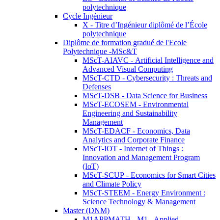
polytechnique
Cycle Ingénieur
X - Titre d’Ingénieur diplômé de l’École
polytechnique
Diplôme de formation gradué de l'Ecole
Polytechnique -MSc&T
MScT-AIAVC - Artificial Intelligence and
Advanced Visual Computing
MScT-CTD - Cybersecurity : Threats and
Defenses
MScT-DSB - Data Science for Business
MScT-ECOSEM - Environmental
Engineering and Sustainability
Management
MScT-EDACF - Economics, Data
Analytics and Corporate Finance
MScT-IOT - Internet of Things :
Innovation and Management Program
(IoT)
MScT-SCUP - Economics for Smart Cities
and Climate Policy
MScT-STEEM - Energy Environment :
Science Technology & Management
Master (DNM)
M1APPMATH - M1 - Applied