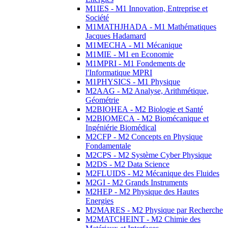
M1IES - M1 Innovation, Entreprise et
Société
M1MATHJHADA - M1 Mathématiques
Jacques Hadamard
M1MECHA - M1 Mécanique
M1MIE - M1 en Economie
M1MPRI - M1 Fondements de
l'Informatique MPRI
M1PHYSICS - M1 Physique
M2AAG - M2 Analyse, Arithmétique,
Géométrie
M2BIOHEA - M2 Biologie et Santé
M2BIOMECA - M2 Biomécanique et
Ingéniérie Biomédical
M2CFP - M2 Concepts en Physique
Fondamentale
M2CPS - M2 Système Cyber Physique
M2DS - M2 Data Science
M2FLUIDS - M2 Mécanique des Fluides
M2GI - M2 Grands Instruments
M2HEP - M2 Physique des Hautes
Energies
M2MARES - M2 Physique par Recherche
M2MATCHEINT - M2 Chimie des