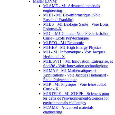
Master (DNM)
M1AME - M1 Advanced materials
engineering
M1BI - M1 Bio-informatique (Voie
Rosalind Franklin)
M1BS - M1 Biologie-Santé - Voie Boris
Ephrussi-X
M1C - M1 Chimie - Voie Fréderic Joliot-
Curie - Ecole Polytechnique
M1ECO - M1 Economie
M1HEP - M1 High Energy Physics
M1I - M1 Informatique - Voie Jacques
Herbrand - X
M1IESVIT - M1 Innovation, Entreprise, et
Société - Voie Innovation technologique
M1MAP - M1 Mathématiques et
Applications - Voie Jacques Hadamard -
École Polytechnique
M1P - M1 Physique - Voie Irène Joliot
Curie - X
M1STEPE - M1 STEPE - Sciences pour
les défis de l'environnement/Sciences for
environmentals challenges
M2AME - Advanced materials
engineering