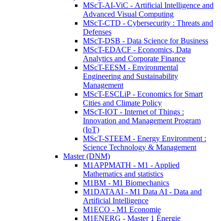
MScT-AI-ViC - Artificial Intelligence and
Advanced Visual Computing
MScT-CTD - Cybersecurity : Threats and
Defenses
MScT-DSB - Data Science for Business
MScT-EDACF - Economics, Data
Analytics and Corporate Finance
MScT-EESM - Environmental
Engineering and Sustainability
Management
MScT-ESCLiP - Economics for Smart
Cities and Climate Policy
MScT-IOT - Internet of Things :
Innovation and Management Program
(IoT)
MScT-STEEM - Energy Environment :
Science Technology & Management
Master (DNM)
M1APPMATH - M1 - Applied
Mathematics and statistics
M1BM - M1 Biomechanics
M1DATAAI - M1 Data AI - Data and
Artificial Intelligence
M1ECO - M1 Economie
M1ENERG - Master 1 Énergie