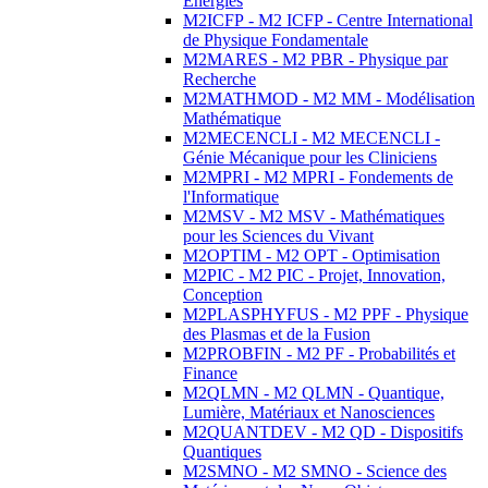
Energies
M2ICFP - M2 ICFP - Centre International
de Physique Fondamentale
M2MARES - M2 PBR - Physique par
Recherche
M2MATHMOD - M2 MM - Modélisation
Mathématique
M2MECENCLI - M2 MECENCLI -
Génie Mécanique pour les Cliniciens
M2MPRI - M2 MPRI - Fondements de
l'Informatique
M2MSV - M2 MSV - Mathématiques
pour les Sciences du Vivant
M2OPTIM - M2 OPT - Optimisation
M2PIC - M2 PIC - Projet, Innovation,
Conception
M2PLASPHYFUS - M2 PPF - Physique
des Plasmas et de la Fusion
M2PROBFIN - M2 PF - Probabilités et
Finance
M2QLMN - M2 QLMN - Quantique,
Lumière, Matériaux et Nanosciences
M2QUANTDEV - M2 QD - Dispositifs
Quantiques
M2SMNO - M2 SMNO - Science des