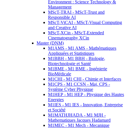
Environment : Science Technology &
Management
MScT-TRAI - MScT-Trust and
Responsible AI
MScT-ViCAI - MScT-Visual Computing
and Creative AI
MScT-XCin - MScT-Extended
Cinematography XCin
Master (DNM)
M1AMS - M1 AMS - Mathématiques
Appliquées et Statistiques
M1BBH - M1 BBH - Biologie,
Biotechnologie et Santé
M1BME - M1 BME - Ingénierie
BioMédicale
M1CHI - M1 CHI - Chimie et Interfaces
M1CPS - M1 CCSN - Maj. CPS -
Système Cyber Physique
M1HEP - M1 HEP - Physique des Hautes
Energies
M1IES - M1 IES - Innovation, Entreprise
et Société
M1MATHJHADA - M1 MJH -
Mathematiques Jacques Hadamard
M1MEC - M1 Mech - Mecanique