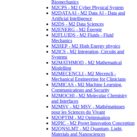
Biomechanics
M2CPS - M2 Cyber Physical System
M2DATAAI - M2 Data AI - Data and
Artificial Intelligence
M2DS - M2 Data Sciences
M2ENERG - M2 Énergie
M2FLUIDS - M2 Fluids - Fluid
Mechanics
M2HEP - M2 High Energy physics
M2ICS - M2 Integration, Circuits and
Systems
M2MATHMOD - M2 Mathematical
Modelling
M2MECENCLI - M2 Mecencli -
Mechanical Engineering for Clinicians
M2MICAS - M2 Machine Learning,
Communications and Security
M2MOCHI - M2 Molecular Chemistry
and Interfaces
M2MSV - M2 MSV - Mathématiques
pour les Sciences du Vivant
M2OPTIM - M2 Optimisation
M2PIC - M2 Projet Innovation Conception
M2QNSLMT - M2 Quantum, Light,
Materials and Nanosciences