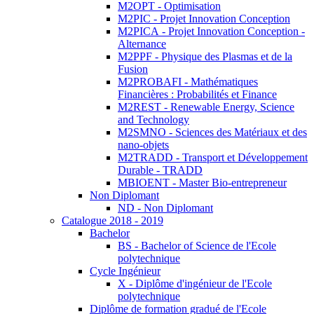
M2OPT - Optimisation
M2PIC - Projet Innovation Conception
M2PICA - Projet Innovation Conception -
Alternance
M2PPF - Physique des Plasmas et de la
Fusion
M2PROBAFI - Mathématiques
Financières : Probabilités et Finance
M2REST - Renewable Energy, Science
and Technology
M2SMNO - Sciences des Matériaux et des
nano-objets
M2TRADD - Transport et Développement
Durable - TRADD
MBIOENT - Master Bio-entrepreneur
Non Diplomant
ND - Non Diplomant
Catalogue 2018 - 2019
Bachelor
BS - Bachelor of Science de l'Ecole
polytechnique
Cycle Ingénieur
X - Diplôme d'ingénieur de l'Ecole
polytechnique
Diplôme de formation gradué de l'Ecole