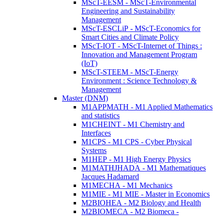
MScT-EESM - MScT-Environmental
Engineering and Sustainability
Management
MScT-ESCLiP - MScT-Economics for
Smart Cities and Climate Policy
MScT-IOT - MScT-Internet of Things :
Innovation and Management Program
(IoT)
MScT-STEEM - MScT-Energy
Environment : Science Technology &
Management
Master (DNM)
M1APPMATH - M1 Applied Mathematics
and statistics
M1CHEINT - M1 Chemistry and
Interfaces
M1CPS - M1 CPS - Cyber Physical
Systems
M1HEP - M1 High Energy Physics
M1MATHJHADA - M1 Mathematiques
Jacques Hadamard
M1MECHA - M1 Mechanics
M1MIE - M1 MIE - Master in Economics
M2BIOHEA - M2 Biology and Health
M2BIOMECA - M2 Biomeca -