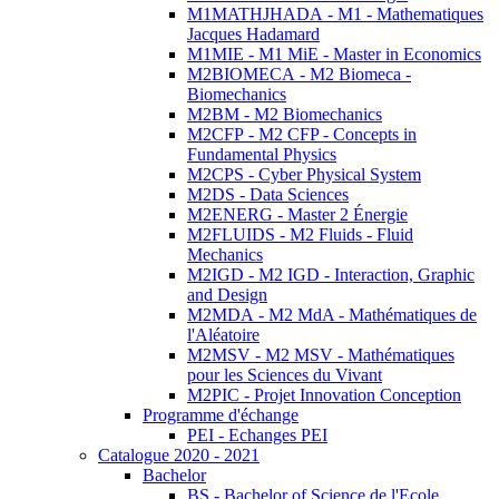
M1MATHJHADA - M1 - Mathematiques
Jacques Hadamard
M1MIE - M1 MiE - Master in Economics
M2BIOMECA - M2 Biomeca -
Biomechanics
M2BM - M2 Biomechanics
M2CFP - M2 CFP - Concepts in
Fundamental Physics
M2CPS - Cyber Physical System
M2DS - Data Sciences
M2ENERG - Master 2 Énergie
M2FLUIDS - M2 Fluids - Fluid
Mechanics
M2IGD - M2 IGD - Interaction, Graphic
and Design
M2MDA - M2 MdA - Mathématiques de
l'Aléatoire
M2MSV - M2 MSV - Mathématiques
pour les Sciences du Vivant
M2PIC - Projet Innovation Conception
Programme d'échange
PEI - Echanges PEI
Catalogue 2020 - 2021
Bachelor
BS - Bachelor of Science de l'Ecole