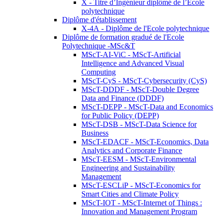
X - Titre d’Ingénieur diplômé de l’École
polytechnique
Diplôme d'établissement
X-4A - Diplôme de l'Ecole polytechnique
Diplôme de formation gradué de l'Ecole
Polytechnique -MSc&T
MScT-AI-ViC - MScT-Artificial
Intelligence and Advanced Visual
Computing
MScT-CyS - MScT-Cybersecurity (CyS)
MScT-DDDF - MScT-Double Degree
Data and Finance (DDDF)
MScT-DEPP - MScT-Data and Economics
for Public Policy (DEPP)
MScT-DSB - MScT-Data Science for
Business
MScT-EDACF - MScT-Economics, Data
Analytics and Corporate Finance
MScT-EESM - MScT-Environmental
Engineering and Sustainability
Management
MScT-ESCLiP - MScT-Economics for
Smart Cities and Climate Policy
MScT-IOT - MScT-Internet of Things :
Innovation and Management Program