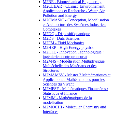
M2BE - Biomechanical Engineering
M2CLEAR - CLimat, Environnement,
Applications et Recherche - Water, Air,
Pollution and Energy
M2CMASIC - Conception, Modélisation
et Architecture des Systèmes Industriels
Complexes
M2DQ - Dispositif quantique
M2DS - Data Sciences
M2FM - Fluid Mechanics
M2HEP - High Energy physics
M2ITIE - Innovation Technologique :
ingénierie et entrepreneuriat
M2M4S - Modélisation Multiphysique
Multiéchelle des Matériaux et des
Structures
M2MAMSV - Master 2 Mathématiques et
Applications - Mathématiques pour les
Sciences du Vivant
M2MFSF - Mathématiques Financières :
Statistique et Finance
M2MM - Mathématiques de la
modélisation
M2MOCHI - Molecular Chemistry and
Interfaces