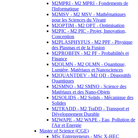
M2MPRI - M2 MPRI - Fondements de
l'Informatique
M2MSV - M2 MSV - Mathématiques
pour les Sciences du Vivant
M2OPTIM - M2 OPT - Optimisation
M2PIC - M2 PIC - Projet, Innovation,
Conception
M2PLASPHYFUS - M2 PPF - Physique
des Plasmas et de la Fusion
M2PROBFIN - M2 PF - Probabilités et
Finance
M2QLMN - M2 QLMN - Quantique,
Lumière, Matériaux et Nanosciences
M2QUANTDEV - M2 QD - Dispositifs
Quantiques
M2SMNO - M2 SMNO - Science des
Matériaux et des Nano-Objets
M2SOLIDS - M2 Solids - Mécanique des
Solides
M2TRADD - M2 TraDD - Transport et
Développement Durable
M2WAPE - M2 WAPE - Eau, Pollution de
l'Air et Energie
Master of Science (CGE)
MSc Entrepreneurs - MSc X-HEC