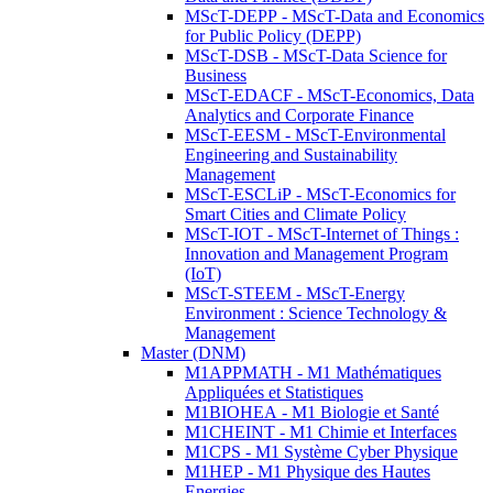
MScT-DEPP - MScT-Data and Economics
for Public Policy (DEPP)
MScT-DSB - MScT-Data Science for
Business
MScT-EDACF - MScT-Economics, Data
Analytics and Corporate Finance
MScT-EESM - MScT-Environmental
Engineering and Sustainability
Management
MScT-ESCLiP - MScT-Economics for
Smart Cities and Climate Policy
MScT-IOT - MScT-Internet of Things :
Innovation and Management Program
(IoT)
MScT-STEEM - MScT-Energy
Environment : Science Technology &
Management
Master (DNM)
M1APPMATH - M1 Mathématiques
Appliquées et Statistiques
M1BIOHEA - M1 Biologie et Santé
M1CHEINT - M1 Chimie et Interfaces
M1CPS - M1 Système Cyber Physique
M1HEP - M1 Physique des Hautes
Energies