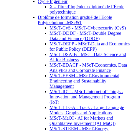
Cycle Ingénieur
X - Titre d’Ingénieur diplômé de l’École
polytechnique
Diplôme de formation gradué de l'Ecole
Polytechnique -MSc&T
MScT-CyS - MScT-Cybersecurity (CyS)
MScT-DDDF - MScT-Double Degree
Data and Finance (DDDF)
MScT-DEPP - MScT-Data and Economics
for Public Policy (DEPP)
MScT-DSAIB - MScT-Data Science and
AI for Business
MScT-EDACF - MScT-Economics, Data
Analytics and Corporate Finance
MScT-EESM - MScT-Environmental
Engineering and Sustainability
Management
MScT-IOT - MScT-Internet of Things :
Innovation and Management Program
(IoT)
MScT-LLGA - Track : Large Language
Models, Graphs and Applications
MScT-MaQI - AI for Markets and
Quantitative Investment (AI-MaQI)
MScT-STEEM - MScT-Energy