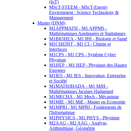
(IoT)
MScT-STEEM - MScT-Energy
Environment : Science Technology &
Management
Master (DNM)
M1APPMATH - M1 APPMS -
Mathématiques Appliquées et Statistiques
M1BIOHEA - M1 BH - Biologie et Santé
M1CHEINT - M1 CI - Chimie et
Interfaces
M1CPS - M1 CPS - Système Cyber
Physique
M1HEP - M1 HEP - Physique des Hautes
Energies
M1IES - M1 IES - Innovation, Entreprise
et Société
M1MATHJHADA - M1 MJH -
Mathématiques Jacques Hadamard
M1MECHA - M1 Mech - Mécanique
M1MIE - M1 MiE - Master en Economie
M1MPRI - M1 MPRI - Fondements de
l'Informatique
M1PHYSICS - M1 PHYS - Physique
M2AAG - M2 AAG - Analyse,
Arithmétique, Géométrie