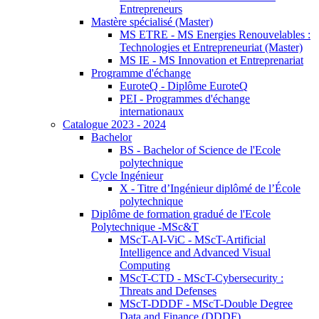
Entrepreneurs
Mastère spécialisé (Master)
MS ETRE - MS Energies Renouvelables :
Technologies et Entrepreneuriat (Master)
MS IE - MS Innovation et Entreprenariat
Programme d'échange
EuroteQ - Diplôme EuroteQ
PEI - Programmes d'échange
internationaux
Catalogue 2023 - 2024
Bachelor
BS - Bachelor of Science de l'Ecole
polytechnique
Cycle Ingénieur
X - Titre d’Ingénieur diplômé de l’École
polytechnique
Diplôme de formation gradué de l'Ecole
Polytechnique -MSc&T
MScT-AI-ViC - MScT-Artificial
Intelligence and Advanced Visual
Computing
MScT-CTD - MScT-Cybersecurity :
Threats and Defenses
MScT-DDDF - MScT-Double Degree
Data and Finance (DDDF)