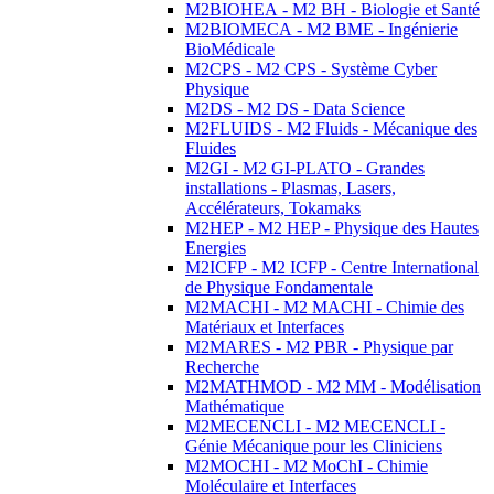
M2BIOHEA - M2 BH - Biologie et Santé
M2BIOMECA - M2 BME - Ingénierie
BioMédicale
M2CPS - M2 CPS - Système Cyber
Physique
M2DS - M2 DS - Data Science
M2FLUIDS - M2 Fluids - Mécanique des
Fluides
M2GI - M2 GI-PLATO - Grandes
installations - Plasmas, Lasers,
Accélérateurs, Tokamaks
M2HEP - M2 HEP - Physique des Hautes
Energies
M2ICFP - M2 ICFP - Centre International
de Physique Fondamentale
M2MACHI - M2 MACHI - Chimie des
Matériaux et Interfaces
M2MARES - M2 PBR - Physique par
Recherche
M2MATHMOD - M2 MM - Modélisation
Mathématique
M2MECENCLI - M2 MECENCLI -
Génie Mécanique pour les Cliniciens
M2MOCHI - M2 MoChI - Chimie
Moléculaire et Interfaces