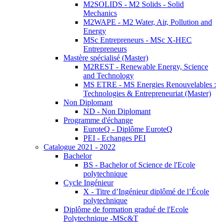
M2SOLIDS - M2 Solids - Solid
Mechanics
M2WAPE - M2 Water, Air, Pollution and
Energy
MSc Entrepreneurs - MSc X-HEC
Entrepreneurs
Mastère spécialisé (Master)
M2REST - Renewable Energy, Science
and Technology
MS ETRE - MS Energies Renouvelables :
Technologies & Entrepreneuriat (Master)
Non Diplomant
ND - Non Diplomant
Programme d'échange
EuroteQ - Diplôme EuroteQ
PEI - Echanges PEI
Catalogue 2021 - 2022
Bachelor
BS - Bachelor of Science de l'Ecole
polytechnique
Cycle Ingénieur
X - Titre d’Ingénieur diplômé de l’École
polytechnique
Diplôme de formation gradué de l'Ecole
Polytechnique -MSc&T