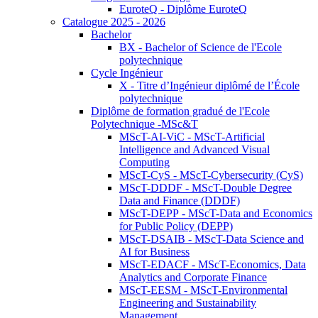
EuroteQ - Diplôme EuroteQ
Catalogue 2025 - 2026
Bachelor
BX - Bachelor of Science de l'Ecole
polytechnique
Cycle Ingénieur
X - Titre d’Ingénieur diplômé de l’École
polytechnique
Diplôme de formation gradué de l'Ecole
Polytechnique -MSc&T
MScT-AI-ViC - MScT-Artificial
Intelligence and Advanced Visual
Computing
MScT-CyS - MScT-Cybersecurity (CyS)
MScT-DDDF - MScT-Double Degree
Data and Finance (DDDF)
MScT-DEPP - MScT-Data and Economics
for Public Policy (DEPP)
MScT-DSAIB - MScT-Data Science and
AI for Business
MScT-EDACF - MScT-Economics, Data
Analytics and Corporate Finance
MScT-EESM - MScT-Environmental
Engineering and Sustainability
Management