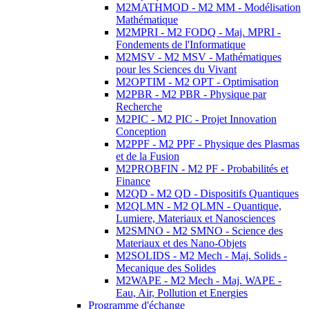
M2MATHMOD - M2 MM - Modélisation
Mathématique
M2MPRI - M2 FODQ - Maj. MPRI -
Fondements de l'Informatique
M2MSV - M2 MSV - Mathématiques
pour les Sciences du Vivant
M2OPTIM - M2 OPT - Optimisation
M2PBR - M2 PBR - Physique par
Recherche
M2PIC - M2 PIC - Projet Innovation
Conception
M2PPF - M2 PPF - Physique des Plasmas
et de la Fusion
M2PROBFIN - M2 PF - Probabilités et
Finance
M2QD - M2 QD - Dispositifs Quantiques
M2QLMN - M2 QLMN - Quantique,
Lumiere, Materiaux et Nanosciences
M2SMNO - M2 SMNO - Science des
Materiaux et des Nano-Objets
M2SOLIDS - M2 Mech - Maj. Solids -
Mecanique des Solides
M2WAPE - M2 Mech - Maj. WAPE -
Eau, Air, Pollution et Energies
Programme d'échange