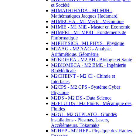
et Société
M1MATHJHADA - M1 MJH -
Mathématiques Jacques Hadamard
M1MECHA - M1 Mech - Mécanique
M1MIE - M1 MiE - Master en Economie
M1MPRI - M1 MPRI - Fondements de
l'Informatique
M1PHYSICS - M1 PHYS - Physique
M2AAG - M2 AAG - Analyse,
Arithmétique, Géométrie
M2BIOHEA - M2 BH - Biologie et Santé
M2BIOMECA - M2 BME - Ingénierie
BioMédicale
M2CHEINT - M2 CI - Chimie et
Interfaces
M2CPS - M2 CPS - Système Cyber
Physique
M2DS - M2 DS - Data Science
M2FLUIDS - M2 Fluids - Mécanique des
Fluides
M2GI - M2 GI-PLATO - Grandes
installations - Plasmas, Lasers,
Accélérateurs, Tokamaks
M2HEP - M2 HEP - Physique des Hautes