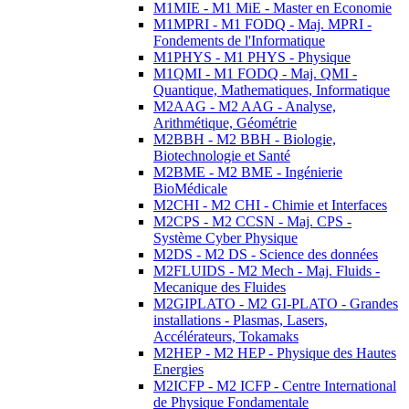
M1MIE - M1 MiE - Master en Economie
M1MPRI - M1 FODQ - Maj. MPRI -
Fondements de l'Informatique
M1PHYS - M1 PHYS - Physique
M1QMI - M1 FODQ - Maj. QMI -
Quantique, Mathematiques, Informatique
M2AAG - M2 AAG - Analyse,
Arithmétique, Géométrie
M2BBH - M2 BBH - Biologie,
Biotechnologie et Santé
M2BME - M2 BME - Ingénierie
BioMédicale
M2CHI - M2 CHI - Chimie et Interfaces
M2CPS - M2 CCSN - Maj. CPS -
Système Cyber Physique
M2DS - M2 DS - Science des données
M2FLUIDS - M2 Mech - Maj. Fluids -
Mecanique des Fluides
M2GIPLATO - M2 GI-PLATO - Grandes
installations - Plasmas, Lasers,
Accélérateurs, Tokamaks
M2HEP - M2 HEP - Physique des Hautes
Energies
M2ICFP - M2 ICFP - Centre International
de Physique Fondamentale