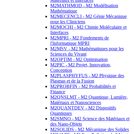
Matériaux et Interfaces
M2MATHMOD - M2 Modélisation
Mathématique
M2MECENCLI - M2 Génie Mécanique
pour les Cliniciens
M2MOCHI - M2 Chimie Moléculaire et
Interfaces
M2MPRI - M2 Fondements de
l'Informatique MPRI
M2MSV - M2 Mathématiques pour les
Sciences du Vivant
M2OPTIM - M2 Optimisation
M2PIC - M2 Projet, Innovation,
Conception
M2PLASPHYFUS - M2 Physique des
Plasmas et de la Fusion
M2PROBFIN - M2 Probabilités et
Finance
M2QNSLMT - M2 Quantique, Lumière,
Matériaux et Nanosciences
M2QUANTDEV - M2 Dispositifs
Quantiques
M2SMNO - M2 Science des Matériaux et
des Nano-Objets
M2SOLIDS - M2 Mécanique des Solides