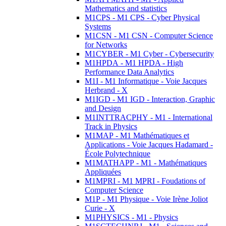
Mathematics and statistics
M1CPS - M1 CPS - Cyber Physical
Systems
M1CSN - M1 CSN - Computer Science
for Networks
M1CYBER - M1 Cyber - Cybersecurity
M1HPDA - M1 HPDA - High
Performance Data Analytics
M1I - M1 Informatique - Voie Jacques
Herbrand - X
M1IGD - M1 IGD - Interaction, Graphic
and Design
M1INTTRACPHY - M1 - International
Track in Physics
M1MAP - M1 Mathématiques et
Applications - Voie Jacques Hadamard -
École Polytechnique
M1MATHAPP - M1 - Mathématiques
Appliquées
M1MPRI - M1 MPRI - Foudations of
Computer Science
M1P - M1 Physique - Voie Irène Joliot
Curie - X
M1PHYSICS - M1 - Physics