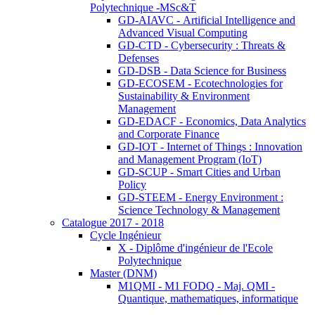
Polytechnique -MSc&T
GD-AIAVC - Artificial Intelligence and
Advanced Visual Computing
GD-CTD - Cybersecurity : Threats &
Defenses
GD-DSB - Data Science for Business
GD-ECOSEM - Ecotechnologies for
Sustainability & Environment
Management
GD-EDACF - Economics, Data Analytics
and Corporate Finance
GD-IOT - Internet of Things : Innovation
and Management Program (IoT)
GD-SCUP - Smart Cities and Urban
Policy
GD-STEEM - Energy Environment :
Science Technology & Management
Catalogue 2017 - 2018
Cycle Ingénieur
X - Diplôme d'ingénieur de l'Ecole
Polytechnique
Master (DNM)
M1QMI - M1 FODQ - Maj. QMI -
Quantique, mathematiques, informatique