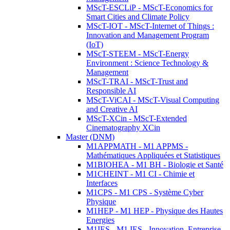
MScT-ESCLiP - MScT-Economics for
Smart Cities and Climate Policy
MScT-IOT - MScT-Internet of Things :
Innovation and Management Program
(IoT)
MScT-STEEM - MScT-Energy
Environment : Science Technology &
Management
MScT-TRAI - MScT-Trust and
Responsible AI
MScT-ViCAI - MScT-Visual Computing
and Creative AI
MScT-XCin - MScT-Extended
Cinematography XCin
Master (DNM)
M1APPMATH - M1 APPMS -
Mathématiques Appliquées et Statistiques
M1BIOHEA - M1 BH - Biologie et Santé
M1CHEINT - M1 CI - Chimie et
Interfaces
M1CPS - M1 CPS - Système Cyber
Physique
M1HEP - M1 HEP - Physique des Hautes
Energies
M1IES - M1 IES - Innovation, Entreprise