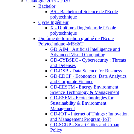
Catalogue 2019 - 2020
Bachelor
BS - Bachelor of Science de l'Ecole
polytechnique
Cycle Ingénieur
X - Diplôme d'ingénieur de l'Ecole
polytechnique
Diplôme de formation gradué de l'Ecole
Polytechnique -MSc&T
GD-AIM - Artificial Intelligence and
Advanced Visual Computing
GD-CYBSEC - Cybersecurity : Threats
and Defenses
GD-DSB - Data Science for Business
GD-EDCF - Economics, Data Analytics
and Corporate Finance
GD-EESTM - Energy Environment :
Science Technology & Management
GD-ESEM - Ecotechnologies for
Sustainability & Environment
Management
GD-IOT - Internet of Things : Innovation
and Management Program (IoT)
GD-SCUP - Smart Cities and Urban
Policy