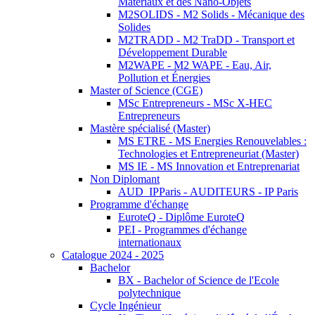
Matériaux et des Nano-Objets
M2SOLIDS - M2 Solids - Mécanique des
Solides
M2TRADD - M2 TraDD - Transport et
Développement Durable
M2WAPE - M2 WAPE - Eau, Air,
Pollution et Énergies
Master of Science (CGE)
MSc Entrepreneurs - MSc X-HEC
Entrepreneurs
Mastère spécialisé (Master)
MS ETRE - MS Energies Renouvelables :
Technologies et Entrepreneuriat (Master)
MS IE - MS Innovation et Entreprenariat
Non Diplomant
AUD_IPParis - AUDITEURS - IP Paris
Programme d'échange
EuroteQ - Diplôme EuroteQ
PEI - Programmes d'échange
internationaux
Catalogue 2024 - 2025
Bachelor
BX - Bachelor of Science de l'Ecole
polytechnique
Cycle Ingénieur