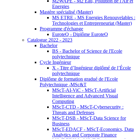
M2WAPE - M2 Eau, Pollution de l'Air et
Energies
Mastère spécialisé (Master)
MS ETRE - MS Energies Renouvelables :
Technologies et Entrepreneuriat (Master)
Programme d'échange
EuroteQ - Diplôme EuroteQ
Catalogue 2022 - 2023
Bachelor
BS - Bachelor of Science de l'Ecole
polytechnique
Cycle Ingénieur
X - Titre d’Ingénieur diplômé de l’École
polytechnique
Diplôme de formation gradué de l'Ecole
Polytechnique -MSc&T
MScT-AI-ViC - MScT-Artificial
Intelligence and Advanced Visual
Computing
MScT-CTD - MScT-Cybersecurity :
Threats and Defenses
MScT-DSB - MScT-Data Science for
Business
MScT-EDACF - MScT-Economics, Data
Analytics and Corporate Finance