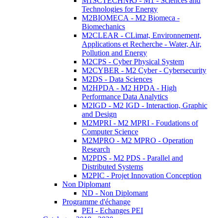
M1SCTECHNRJ - M1 - Sciences and
Technologies for Energy
M2BIOMECA - M2 Biomeca -
Biomechanics
M2CLEAR - CLimat, Environnement,
Applications et Recherche - Water, Air,
Pollution and Energy
M2CPS - Cyber Physical System
M2CYBER - M2 Cyber - Cybersecurity
M2DS - Data Sciences
M2HPDA - M2 HPDA - High
Performance Data Analytics
M2IGD - M2 IGD - Interaction, Graphic
and Design
M2MPRI - M2 MPRI - Foudations of
Computer Science
M2MPRO - M2 MPRO - Operation
Research
M2PDS - M2 PDS - Parallel and
Distributed Systems
M2PIC - Projet Innovation Conception
Non Diplomant
ND - Non Diplomant
Programme d'échange
PEI - Echanges PEI