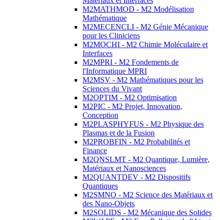
Matériaux et Interfaces
M2MATHMOD - M2 Modélisation
Mathématique
M2MECENCLI - M2 Génie Mécanique
pour les Cliniciens
M2MOCHI - M2 Chimie Moléculaire et
Interfaces
M2MPRI - M2 Fondements de
l'Informatique MPRI
M2MSV - M2 Mathématiques pour les
Sciences du Vivant
M2OPTIM - M2 Optimisation
M2PIC - M2 Projet, Innovation,
Conception
M2PLASPHYFUS - M2 Physique des
Plasmas et de la Fusion
M2PROBFIN - M2 Probabilités et
Finance
M2QNSLMT - M2 Quantique, Lumière,
Matériaux et Nanosciences
M2QUANTDEV - M2 Dispositifs
Quantiques
M2SMNO - M2 Science des Matériaux et
des Nano-Objets
M2SOLIDS - M2 Mécanique des Solides