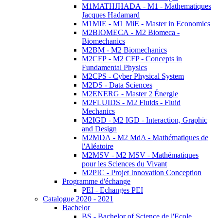
M1MATHJHADA - M1 - Mathematiques
Jacques Hadamard
M1MIE - M1 MiE - Master in Economics
M2BIOMECA - M2 Biomeca -
Biomechanics
M2BM - M2 Biomechanics
M2CFP - M2 CFP - Concepts in
Fundamental Physics
M2CPS - Cyber Physical System
M2DS - Data Sciences
M2ENERG - Master 2 Énergie
M2FLUIDS - M2 Fluids - Fluid
Mechanics
M2IGD - M2 IGD - Interaction, Graphic
and Design
M2MDA - M2 MdA - Mathématiques de
l'Aléatoire
M2MSV - M2 MSV - Mathématiques
pour les Sciences du Vivant
M2PIC - Projet Innovation Conception
Programme d'échange
PEI - Echanges PEI
Catalogue 2020 - 2021
Bachelor
BS - Bachelor of Science de l'Ecole