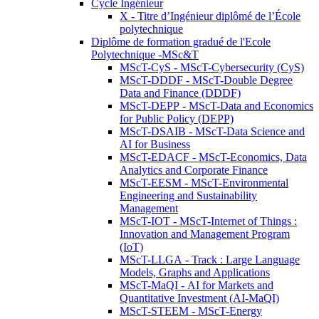
Cycle Ingénieur
X - Titre d’Ingénieur diplômé de l’École
polytechnique
Diplôme de formation gradué de l'Ecole
Polytechnique -MSc&T
MScT-CyS - MScT-Cybersecurity (CyS)
MScT-DDDF - MScT-Double Degree
Data and Finance (DDDF)
MScT-DEPP - MScT-Data and Economics
for Public Policy (DEPP)
MScT-DSAIB - MScT-Data Science and
AI for Business
MScT-EDACF - MScT-Economics, Data
Analytics and Corporate Finance
MScT-EESM - MScT-Environmental
Engineering and Sustainability
Management
MScT-IOT - MScT-Internet of Things :
Innovation and Management Program
(IoT)
MScT-LLGA - Track : Large Language
Models, Graphs and Applications
MScT-MaQI - AI for Markets and
Quantitative Investment (AI-MaQI)
MScT-STEEM - MScT-Energy