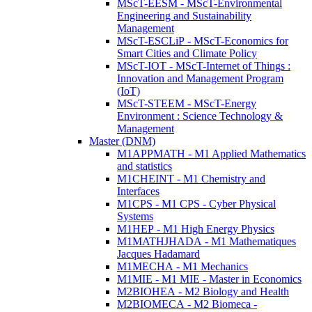
MScT-EESM - MScT-Environmental
Engineering and Sustainability
Management
MScT-ESCLiP - MScT-Economics for
Smart Cities and Climate Policy
MScT-IOT - MScT-Internet of Things :
Innovation and Management Program
(IoT)
MScT-STEEM - MScT-Energy
Environment : Science Technology &
Management
Master (DNM)
M1APPMATH - M1 Applied Mathematics
and statistics
M1CHEINT - M1 Chemistry and
Interfaces
M1CPS - M1 CPS - Cyber Physical
Systems
M1HEP - M1 High Energy Physics
M1MATHJHADA - M1 Mathematiques
Jacques Hadamard
M1MECHA - M1 Mechanics
M1MIE - M1 MIE - Master in Economics
M2BIOHEA - M2 Biology and Health
M2BIOMECA - M2 Biomeca -