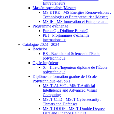
Entrepreneurs
Mastère spécialisé (Master)
MS ETRE - MS Energies Renouvelables :
Technologies et Entrepreneuriat (Master)
MS IE - MS Innovation et Entreprenariat
Programme d'échange
EuroteQ - Diplôme EuroteQ
PEI - Programmes d'échange
internationaux
Catalogue 2023 - 2024
Bachelor
BS - Bachelor of Science de l'Ecole
polytechnique
Cycle Ingénieur
X - Titre d’Ingénieur diplômé de l’École
polytechnique
Diplôme de formation gradué de l'Ecole
Polytechnique -MSc&T
MScT-AI-ViC - MScT-Artificial
Intelligence and Advanced Visual
Computing
MScT-CTD - MScT-Cybersecurity :
Threats and Defenses
MScT-DDDF - MScT-Double Degree
Data and Finance (DDDF)