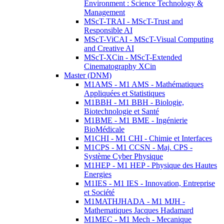
Environment : Science Technology &
Management
MScT-TRAI - MScT-Trust and
Responsible AI
MScT-ViCAI - MScT-Visual Computing
and Creative AI
MScT-XCin - MScT-Extended
Cinematography XCin
Master (DNM)
M1AMS - M1 AMS - Mathématiques
Appliquées et Statistiques
M1BBH - M1 BBH - Biologie,
Biotechnologie et Santé
M1BME - M1 BME - Ingénierie
BioMédicale
M1CHI - M1 CHI - Chimie et Interfaces
M1CPS - M1 CCSN - Maj. CPS -
Système Cyber Physique
M1HEP - M1 HEP - Physique des Hautes
Energies
M1IES - M1 IES - Innovation, Entreprise
et Société
M1MATHJHADA - M1 MJH -
Mathematiques Jacques Hadamard
M1MEC - M1 Mech - Mecanique