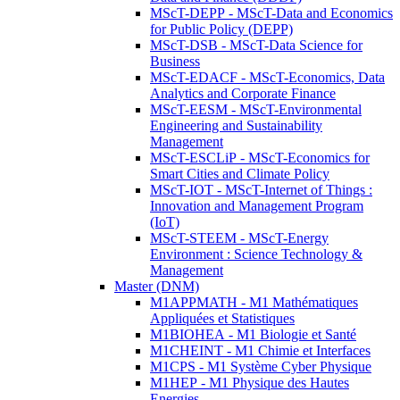
MScT-DEPP - MScT-Data and Economics
for Public Policy (DEPP)
MScT-DSB - MScT-Data Science for
Business
MScT-EDACF - MScT-Economics, Data
Analytics and Corporate Finance
MScT-EESM - MScT-Environmental
Engineering and Sustainability
Management
MScT-ESCLiP - MScT-Economics for
Smart Cities and Climate Policy
MScT-IOT - MScT-Internet of Things :
Innovation and Management Program
(IoT)
MScT-STEEM - MScT-Energy
Environment : Science Technology &
Management
Master (DNM)
M1APPMATH - M1 Mathématiques
Appliquées et Statistiques
M1BIOHEA - M1 Biologie et Santé
M1CHEINT - M1 Chimie et Interfaces
M1CPS - M1 Système Cyber Physique
M1HEP - M1 Physique des Hautes
Energies