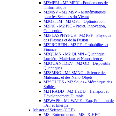
M2MPRI - M2 MPRI - Fondements de
l'Informatique
M2MSV - M2 MSV - Mathématiques
pour les Sciences du Vivant
M2OPTIM - M2 OPT - Optimisation
M2PIC - M2 PIC - Projet, Innovation,
Conception
M2PLASPHYFUS - M2 PPF - Physique
des Plasmas et de la Fusion
M2PROBFIN - M2 PF - Probabilités et
Finance
M2QLMN - M2 QLMN - Quantique,
Lumière, Matériaux et Nanosciences
M2QUANTDEV - M2 QD - Dispositifs
Quantiques
M2SMNO - M2 SMNO - Science des
Matériaux et des Nano-Objets
M2SOLIDS - M2 Solids - Mécanique des
Solides
M2TRADD - M2 TraDD - Transport et
Développement Durable
M2WAPE - M2 WAPE - Eau, Pollution de
l'Air et Energie
Master of Science (CGE)
MSc Entrepreneurs - MSc X-HEC