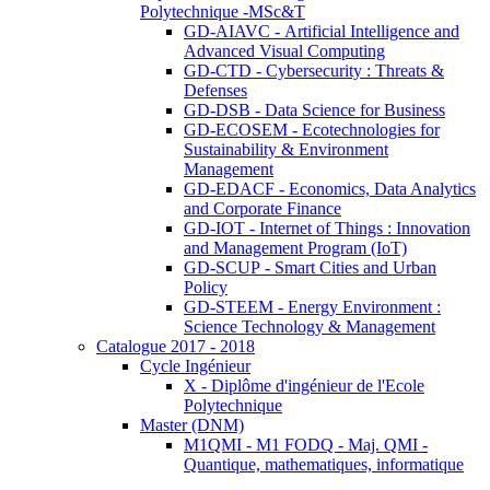
Polytechnique -MSc&T
GD-AIAVC - Artificial Intelligence and
Advanced Visual Computing
GD-CTD - Cybersecurity : Threats &
Defenses
GD-DSB - Data Science for Business
GD-ECOSEM - Ecotechnologies for
Sustainability & Environment
Management
GD-EDACF - Economics, Data Analytics
and Corporate Finance
GD-IOT - Internet of Things : Innovation
and Management Program (IoT)
GD-SCUP - Smart Cities and Urban
Policy
GD-STEEM - Energy Environment :
Science Technology & Management
Catalogue 2017 - 2018
Cycle Ingénieur
X - Diplôme d'ingénieur de l'Ecole
Polytechnique
Master (DNM)
M1QMI - M1 FODQ - Maj. QMI -
Quantique, mathematiques, informatique