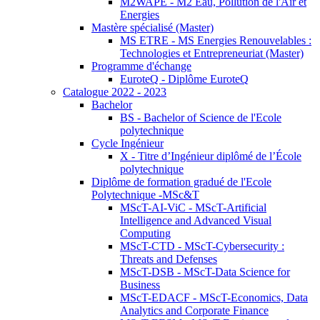
M2WAPE - M2 Eau, Pollution de l'Air et
Energies
Mastère spécialisé (Master)
MS ETRE - MS Energies Renouvelables :
Technologies et Entrepreneuriat (Master)
Programme d'échange
EuroteQ - Diplôme EuroteQ
Catalogue 2022 - 2023
Bachelor
BS - Bachelor of Science de l'Ecole
polytechnique
Cycle Ingénieur
X - Titre d’Ingénieur diplômé de l’École
polytechnique
Diplôme de formation gradué de l'Ecole
Polytechnique -MSc&T
MScT-AI-ViC - MScT-Artificial
Intelligence and Advanced Visual
Computing
MScT-CTD - MScT-Cybersecurity :
Threats and Defenses
MScT-DSB - MScT-Data Science for
Business
MScT-EDACF - MScT-Economics, Data
Analytics and Corporate Finance