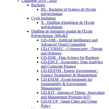
Catalogue 2019 - 2020
Bachelor
BS - Bachelor of Science de l'Ecole
polytechnique
Cycle Ingénieur
X - Diplôme d'ingénieur de l'Ecole
polytechnique
Diplôme de formation gradué de l'Ecole
Polytechnique -MSc&T
GD-AIM - Artificial Intelligence and
Advanced Visual Computing
GD-CYBSEC - Cybersecurity : Threats
and Defenses
GD-DSB - Data Science for Business
GD-EDCF - Economics, Data Analytics
and Corporate Finance
GD-EESTM - Energy Environment :
Science Technology & Management
GD-ESEM - Ecotechnologies for
Sustainability & Environment
Management
GD-IOT - Internet of Things : Innovation
and Management Program (IoT)
GD-SCUP - Smart Cities and Urban
Policy