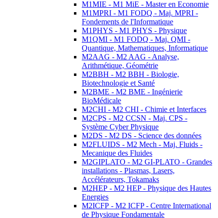
M1MIE - M1 MiE - Master en Economie
M1MPRI - M1 FODQ - Maj. MPRI -
Fondements de l'Informatique
M1PHYS - M1 PHYS - Physique
M1QMI - M1 FODQ - Maj. QMI -
Quantique, Mathematiques, Informatique
M2AAG - M2 AAG - Analyse,
Arithmétique, Géométrie
M2BBH - M2 BBH - Biologie,
Biotechnologie et Santé
M2BME - M2 BME - Ingénierie
BioMédicale
M2CHI - M2 CHI - Chimie et Interfaces
M2CPS - M2 CCSN - Maj. CPS -
Système Cyber Physique
M2DS - M2 DS - Science des données
M2FLUIDS - M2 Mech - Maj. Fluids -
Mecanique des Fluides
M2GIPLATO - M2 GI-PLATO - Grandes
installations - Plasmas, Lasers,
Accélérateurs, Tokamaks
M2HEP - M2 HEP - Physique des Hautes
Energies
M2ICFP - M2 ICFP - Centre International
de Physique Fondamentale