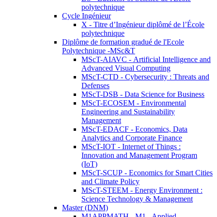
polytechnique
Cycle Ingénieur
X - Titre d’Ingénieur diplômé de l’École
polytechnique
Diplôme de formation gradué de l'Ecole
Polytechnique -MSc&T
MScT-AIAVC - Artificial Intelligence and
Advanced Visual Computing
MScT-CTD - Cybersecurity : Threats and
Defenses
MScT-DSB - Data Science for Business
MScT-ECOSEM - Environmental
Engineering and Sustainability
Management
MScT-EDACF - Economics, Data
Analytics and Corporate Finance
MScT-IOT - Internet of Things :
Innovation and Management Program
(IoT)
MScT-SCUP - Economics for Smart Cities
and Climate Policy
MScT-STEEM - Energy Environment :
Science Technology & Management
Master (DNM)
M1APPMATH - M1 - Applied