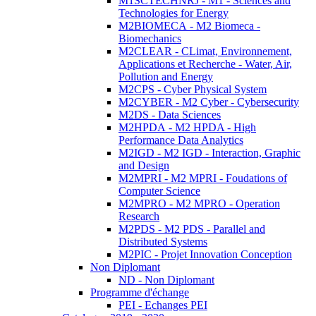
M1SCTECHNRJ - M1 - Sciences and
Technologies for Energy
M2BIOMECA - M2 Biomeca -
Biomechanics
M2CLEAR - CLimat, Environnement,
Applications et Recherche - Water, Air,
Pollution and Energy
M2CPS - Cyber Physical System
M2CYBER - M2 Cyber - Cybersecurity
M2DS - Data Sciences
M2HPDA - M2 HPDA - High
Performance Data Analytics
M2IGD - M2 IGD - Interaction, Graphic
and Design
M2MPRI - M2 MPRI - Foudations of
Computer Science
M2MPRO - M2 MPRO - Operation
Research
M2PDS - M2 PDS - Parallel and
Distributed Systems
M2PIC - Projet Innovation Conception
Non Diplomant
ND - Non Diplomant
Programme d'échange
PEI - Echanges PEI