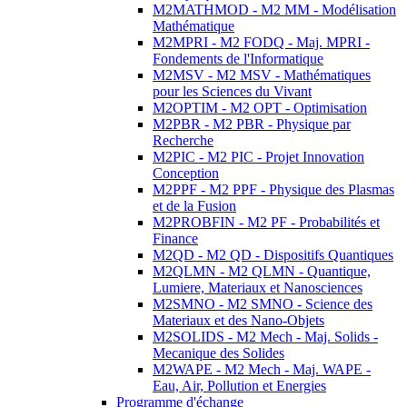
M2MATHMOD - M2 MM - Modélisation
Mathématique
M2MPRI - M2 FODQ - Maj. MPRI -
Fondements de l'Informatique
M2MSV - M2 MSV - Mathématiques
pour les Sciences du Vivant
M2OPTIM - M2 OPT - Optimisation
M2PBR - M2 PBR - Physique par
Recherche
M2PIC - M2 PIC - Projet Innovation
Conception
M2PPF - M2 PPF - Physique des Plasmas
et de la Fusion
M2PROBFIN - M2 PF - Probabilités et
Finance
M2QD - M2 QD - Dispositifs Quantiques
M2QLMN - M2 QLMN - Quantique,
Lumiere, Materiaux et Nanosciences
M2SMNO - M2 SMNO - Science des
Materiaux et des Nano-Objets
M2SOLIDS - M2 Mech - Maj. Solids -
Mecanique des Solides
M2WAPE - M2 Mech - Maj. WAPE -
Eau, Air, Pollution et Energies
Programme d'échange