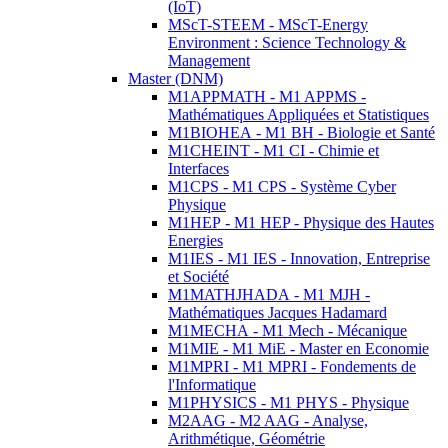
(IoT)
MScT-STEEM - MScT-Energy
Environment : Science Technology &
Management
Master (DNM)
M1APPMATH - M1 APPMS -
Mathématiques Appliquées et Statistiques
M1BIOHEA - M1 BH - Biologie et Santé
M1CHEINT - M1 CI - Chimie et
Interfaces
M1CPS - M1 CPS - Système Cyber
Physique
M1HEP - M1 HEP - Physique des Hautes
Energies
M1IES - M1 IES - Innovation, Entreprise
et Société
M1MATHJHADA - M1 MJH -
Mathématiques Jacques Hadamard
M1MECHA - M1 Mech - Mécanique
M1MIE - M1 MiE - Master en Economie
M1MPRI - M1 MPRI - Fondements de
l'Informatique
M1PHYSICS - M1 PHYS - Physique
M2AAG - M2 AAG - Analyse,
Arithmétique, Géométrie