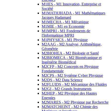
M1IES - M1 Innovation, Entreprise et
Société
M1MATHJHADA - M1 Mathématiques
Jacques Hadamard
M1MECHA - M1 Mécanique
M1MIE - M1 en Economie
M1MPRI - M1 Fondements de
l'Informatique MPRI
M1PHYSICS - M1 Physique
M2AAG - M2 Analyse, Arithmétique,
Géométrie
M2BIOHEA - M2 Biologie et Santé
M2BIOMECA - M2 Biomécanique et
Ingéniérie Biomédical
M2CFP - M2 Concepts en Physique
Fondamentale
M2CPS - M2 Système Cyber Physique
M2DS - M2 Data Science
M2FLUIDS - M2 Mécanique des Fluides
M2GI - M2 Grands Instruments
M2HEP - M2 Physique des Hautes
Energies
M2MARES - M2 Physique par Recherche
M2MATCHEINT - M2 Chimie des