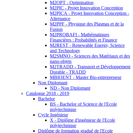
M2OPT - Optimisation
M2PIC - Projet Innovation Conception
M2PICA - Projet Innovation Conception -
Alternance
M2PPF - Physique des Plasmas et de la
Fusion
M2PROBAFI - Mathématiques
Financières : Probabilités et Finance
M2REST - Renewable Energy, Science
and Technology
M2SMNO - Sciences des Matériaux et des
nano-objets
M2TRADD - Transport et Développement
Durable - TRADD
MBIOENT - Master Bio-entrepreneur
Non Diplomant
ND - Non Diplomant
Catalogue 2018 - 2019
Bachelor
BS - Bachelor of Science de l'Ecole
polytechnique
Cycle Ingénieur
X - Diplôme d'ingénieur de l'Ecole
polytechnique
Diplôme de formation gradué de l'Ecole