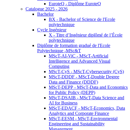
EuroteQ - Diplôme EuroteQ
Catalogue 2025 - 2026
Bachelor
BX - Bachelor of Science de l'Ecole
polytechnique
Cycle Ingénieur
X - Titre d’Ingénieur diplômé de l’École
polytechnique
Diplôme de formation gradué de l'Ecole
Polytechnique -MSc&T
MScT-AI-ViC - MScT-Artificial
Intelligence and Advanced Visual
Computing
MScT-CyS - MScT-Cybersecurity (CyS)
MScT-DDDF - MScT-Double Degree
Data and Finance (DDDF)
MScT-DEPP - MScT-Data and Economics
for Public Policy (DEPP)
MScT-DSAIB - MScT-Data Science and
AI for Business
MScT-EDACF - MScT-Economics, Data
Analytics and Corporate Finance
MScT-EESM - MScT-Environmental
Engineering and Sustainability
Management