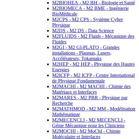
M2BIOHEA - M2 BH - Biologie et Santé
M2BIOMECA - M2 BME - Ingénierie
BioMédicale
M2CPS - M2 CPS - Système Cyber
Physique
M2DS - M2 DS - Data Science
M2FLUIDS - M2 Fluids - Mécanique des
Fluides
M2GI - M2 GI-PLATO - Grandes
installations - Plasmas, Lasers,
Accélérateurs, Tokamaks
M2HEP - M2 HEP - Physique des Hautes
Energies
M2ICFP - M2 ICFP - Centre International
de Physique Fondamentale
M2MACHI - M2 MACHI - Chimie des
Matériaux et Interfaces
M2MARES - M2 PBR - Physique par
Recherche
M2MATHMOD - M2 MM - Modélisation
Mathématique
M2MECENCLI - M2 MECENCLI -
Génie Mécanique pour les Cliniciens
M2MOCHI - M2 MoChI - Chimie
Moléculaire et Interfaces