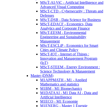
MScT-AI-ViC - Artificial Intelligence and
Advanced Visual Computing
MScT-CTD - Cybersecurity : Threats and
Defenses
MScT-DSB - Data Science for Business
MScT-EDACF - Economics, Data
Analytics and Corporate Finance
MScT-EESM - Environmental
Engineering and Sustainability
Management
MScT-ESCLiP - Economics for Smart
Cities and Climate Policy
MScT-IOT - Internet of Things :
Innovation and Management Program
(IoT)
MScT-STEEM - Energy Environment :
Science Technology & Management
Master (DNM)
M1APPMATH - M1 - Applied
Mathematics and statistics
M1BM - M1 Biomechanics
M1DATAAI - M1 Data AI - Data and
Artificial Intelligence
M1ECO - M1 Economie
M1ENERG - Master 1 Énergie