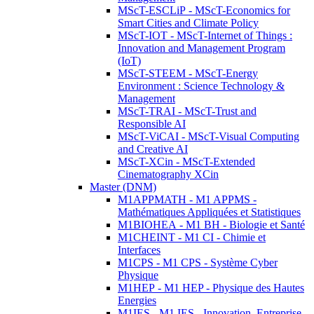
MScT-ESCLiP - MScT-Economics for
Smart Cities and Climate Policy
MScT-IOT - MScT-Internet of Things :
Innovation and Management Program
(IoT)
MScT-STEEM - MScT-Energy
Environment : Science Technology &
Management
MScT-TRAI - MScT-Trust and
Responsible AI
MScT-ViCAI - MScT-Visual Computing
and Creative AI
MScT-XCin - MScT-Extended
Cinematography XCin
Master (DNM)
M1APPMATH - M1 APPMS -
Mathématiques Appliquées et Statistiques
M1BIOHEA - M1 BH - Biologie et Santé
M1CHEINT - M1 CI - Chimie et
Interfaces
M1CPS - M1 CPS - Système Cyber
Physique
M1HEP - M1 HEP - Physique des Hautes
Energies
M1IES - M1 IES - Innovation, Entreprise