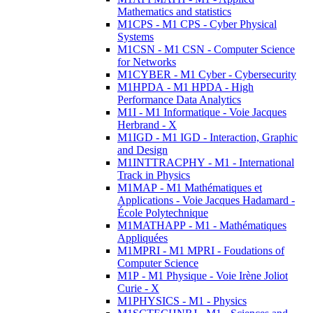
Mathematics and statistics
M1CPS - M1 CPS - Cyber Physical
Systems
M1CSN - M1 CSN - Computer Science
for Networks
M1CYBER - M1 Cyber - Cybersecurity
M1HPDA - M1 HPDA - High
Performance Data Analytics
M1I - M1 Informatique - Voie Jacques
Herbrand - X
M1IGD - M1 IGD - Interaction, Graphic
and Design
M1INTTRACPHY - M1 - International
Track in Physics
M1MAP - M1 Mathématiques et
Applications - Voie Jacques Hadamard -
École Polytechnique
M1MATHAPP - M1 - Mathématiques
Appliquées
M1MPRI - M1 MPRI - Foudations of
Computer Science
M1P - M1 Physique - Voie Irène Joliot
Curie - X
M1PHYSICS - M1 - Physics