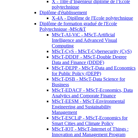
X - Titre d’Ingénieur diplômé de l’École
polytechnique
Diplôme d'établissement
X-4A - Diplôme de l'Ecole polytechnique
Diplôme de formation gradué de l'Ecole
Polytechnique -MSc&T
MScT-AI-ViC - MScT-Artificial
Intelligence and Advanced Visual
Computing
MScT-CyS - MScT-Cybersecurity (CyS)
MScT-DDDF - MScT-Double Degree
Data and Finance (DDDF)
MScT-DEPP - MScT-Data and Economics
for Public Policy (DEPP)
MScT-DSB - MScT-Data Science for
Business
MScT-EDACF - MScT-Economics, Data
Analytics and Corporate Finance
MScT-EESM - MScT-Environmental
Engineering and Sustainability
Management
MScT-ESCLiP - MScT-Economics for
Smart Cities and Climate Policy
MScT-IOT - MScT-Internet of Things :
Innovation and Management Program