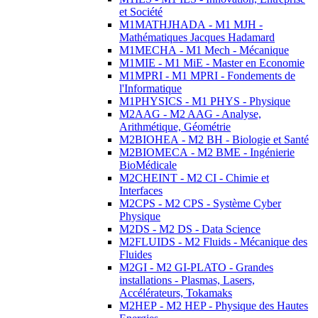
et Société
M1MATHJHADA - M1 MJH -
Mathématiques Jacques Hadamard
M1MECHA - M1 Mech - Mécanique
M1MIE - M1 MiE - Master en Economie
M1MPRI - M1 MPRI - Fondements de
l'Informatique
M1PHYSICS - M1 PHYS - Physique
M2AAG - M2 AAG - Analyse,
Arithmétique, Géométrie
M2BIOHEA - M2 BH - Biologie et Santé
M2BIOMECA - M2 BME - Ingénierie
BioMédicale
M2CHEINT - M2 CI - Chimie et
Interfaces
M2CPS - M2 CPS - Système Cyber
Physique
M2DS - M2 DS - Data Science
M2FLUIDS - M2 Fluids - Mécanique des
Fluides
M2GI - M2 GI-PLATO - Grandes
installations - Plasmas, Lasers,
Accélérateurs, Tokamaks
M2HEP - M2 HEP - Physique des Hautes