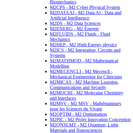
Biomechanics
M2CPS - M2 Cyber Physical System
M2DATAAI - M2 Data AI - Data and
Artificial Intelligence
M2DS - M2 Data Sciences
M2ENERG - M2 Énergie
M2FLUIDS - M2 Fluids - Fluid
Mechanics
M2HEP - M2 High Energy physics
M2ICS - M2 Integration, Circuits and
Systems
M2MATHMOD - M2 Mathematical
Modelling
M2MECENCLI - M2 Mecencli -
Mechanical Engineering for Clinicians
M2MICAS - M2 Machine Learning,
Communications and Security
M2MOCHI - M2 Molecular Chemistry
and Interfaces
M2MSV - M2 MSV - Mathématiques
pour les Sciences du Vivant
M2OPTIM - M2 Optimisation
M2PIC - M2 Projet Innovation Conception
M2QNSLMT - M2 Quantum, Light,
Materials and Nanosciences