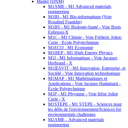
Master (DNM)
M1AME - M1 Advanced materials
engineering
M1BI - M1 Bio-informatique (Voie
Rosalind Franklin)
M1BS - M1 Biologie-Santé - Voie Boris
Ephrussi-X
M1C - M1 Chimie - Voie Fréderic Joliot-
Curie - Ecole Polytechnique
M1ECO - M1 Economie
M1HEP - M1 High Energy Physics
M1I - M1 Informatique - Voie Jacques
Herbrand - X
M1IESVIT - M1 Innovation, Entreprise, et
Société - Voie Innovation technologique
M1MAP - M1 Mathématiques et
Applications - Voie Jacques Hadamard -
École Polytechnique
M1P - M1 Physique - Voie Irène Joliot
Curie - X
M1STEPE - M1 STEPE - Sciences pour
les défis de l'environnement/Sciences for
environmentals challenges
M2AME - Advanced materials
engineering