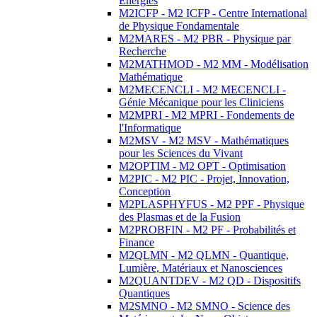
Energies
M2ICFP - M2 ICFP - Centre International
de Physique Fondamentale
M2MARES - M2 PBR - Physique par
Recherche
M2MATHMOD - M2 MM - Modélisation
Mathématique
M2MECENCLI - M2 MECENCLI -
Génie Mécanique pour les Cliniciens
M2MPRI - M2 MPRI - Fondements de
l'Informatique
M2MSV - M2 MSV - Mathématiques
pour les Sciences du Vivant
M2OPTIM - M2 OPT - Optimisation
M2PIC - M2 PIC - Projet, Innovation,
Conception
M2PLASPHYFUS - M2 PPF - Physique
des Plasmas et de la Fusion
M2PROBFIN - M2 PF - Probabilités et
Finance
M2QLMN - M2 QLMN - Quantique,
Lumière, Matériaux et Nanosciences
M2QUANTDEV - M2 QD - Dispositifs
Quantiques
M2SMNO - M2 SMNO - Science des