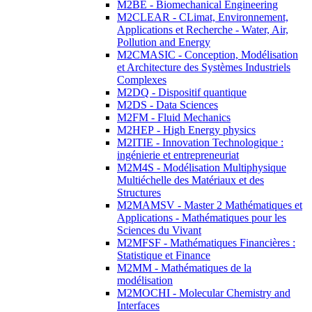
M2BE - Biomechanical Engineering
M2CLEAR - CLimat, Environnement,
Applications et Recherche - Water, Air,
Pollution and Energy
M2CMASIC - Conception, Modélisation
et Architecture des Systèmes Industriels
Complexes
M2DQ - Dispositif quantique
M2DS - Data Sciences
M2FM - Fluid Mechanics
M2HEP - High Energy physics
M2ITIE - Innovation Technologique :
ingénierie et entrepreneuriat
M2M4S - Modélisation Multiphysique
Multiéchelle des Matériaux et des
Structures
M2MAMSV - Master 2 Mathématiques et
Applications - Mathématiques pour les
Sciences du Vivant
M2MFSF - Mathématiques Financières :
Statistique et Finance
M2MM - Mathématiques de la
modélisation
M2MOCHI - Molecular Chemistry and
Interfaces