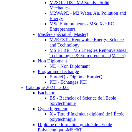
M2SOLIDS - M2 Solids - Solid
Mechanics
M2WAPE - M2 Water, Air, Pollution and
Energy
MSc Entrepreneurs - MSc X-HEC
Entrepreneurs
Mastère spécialisé (Master)
M2REST - Renewable Energy, Science
and Technology
MS ETRE - MS Energies Renouvelables :
Technologies & Entrepreneuriat (Master)
Non Diplomant
ND - Non Diplomant
Programme d'échange
EuroteQ - Diplôme EuroteQ
PEI - Echanges PEI
Catalogue 2021 - 2022
Bachelor
BS - Bachelor of Science de l'Ecole
polytechnique
Cycle Ingénieur
X - Titre d’Ingénieur diplômé de l’École
polytechnique
Diplôme de formation gradué de l'Ecole
Polytechnique -MSc&T