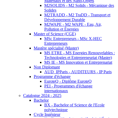
Matériaux et des Nano-Objets
M2SOLIDS - M2 Solids - Mécanique des
Solides
M2TRADD - M2 TraDD - Transport et
Développement Durable
M2WAPE - M2 WAPE - Eau, Air,
Pollution et Énergies
Master of Science (CGE)
MSc Entrepreneurs - MSc X-HEC
Entrepreneurs
Mastère spécialisé (Master)
MS ETRE - MS Energies Renouvelables :
Technologies et Entrepreneuriat (Master)
MS IE - MS Innovation et Entreprenariat
Non Diplomant
AUD_IPParis - AUDITEURS - IP Paris
Programme d'échange
EuroteQ - Diplôme EuroteQ
PEI - Programmes d'échange
internationaux
Catalogue 2024 - 2025
Bachelor
BX - Bachelor of Science de l'Ecole
polytechnique
Cycle Ingénieur