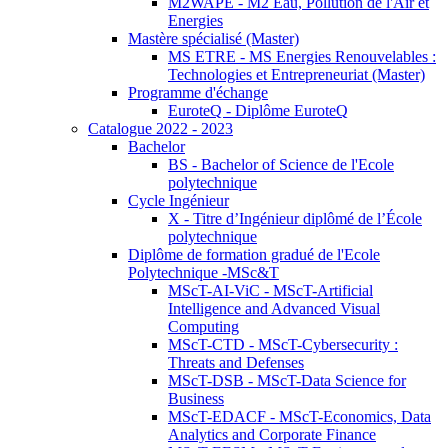
M2WAPE - M2 Eau, Pollution de l'Air et
Energies
Mastère spécialisé (Master)
MS ETRE - MS Energies Renouvelables :
Technologies et Entrepreneuriat (Master)
Programme d'échange
EuroteQ - Diplôme EuroteQ
Catalogue 2022 - 2023
Bachelor
BS - Bachelor of Science de l'Ecole
polytechnique
Cycle Ingénieur
X - Titre d’Ingénieur diplômé de l’École
polytechnique
Diplôme de formation gradué de l'Ecole
Polytechnique -MSc&T
MScT-AI-ViC - MScT-Artificial
Intelligence and Advanced Visual
Computing
MScT-CTD - MScT-Cybersecurity :
Threats and Defenses
MScT-DSB - MScT-Data Science for
Business
MScT-EDACF - MScT-Economics, Data
Analytics and Corporate Finance