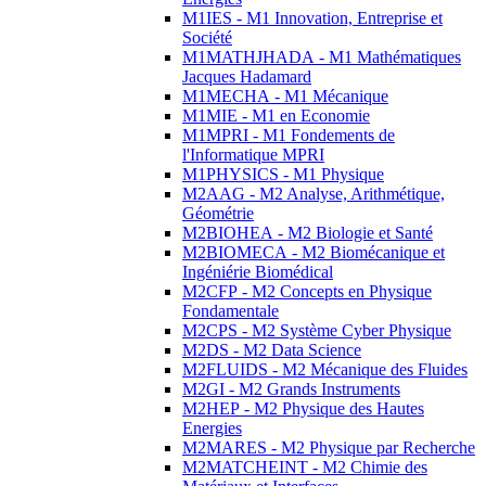
M1IES - M1 Innovation, Entreprise et
Société
M1MATHJHADA - M1 Mathématiques
Jacques Hadamard
M1MECHA - M1 Mécanique
M1MIE - M1 en Economie
M1MPRI - M1 Fondements de
l'Informatique MPRI
M1PHYSICS - M1 Physique
M2AAG - M2 Analyse, Arithmétique,
Géométrie
M2BIOHEA - M2 Biologie et Santé
M2BIOMECA - M2 Biomécanique et
Ingéniérie Biomédical
M2CFP - M2 Concepts en Physique
Fondamentale
M2CPS - M2 Système Cyber Physique
M2DS - M2 Data Science
M2FLUIDS - M2 Mécanique des Fluides
M2GI - M2 Grands Instruments
M2HEP - M2 Physique des Hautes
Energies
M2MARES - M2 Physique par Recherche
M2MATCHEINT - M2 Chimie des