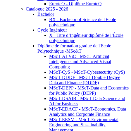
EuroteQ - Diplôme EuroteQ
Catalogue 2025 - 2026
Bachelor
BX - Bachelor of Science de l'Ecole
polytechnique
Cycle Ingénieur
X - Titre d’Ingénieur diplômé de l’École
polytechnique
Diplôme de formation gradué de l'Ecole
Polytechnique -MSc&T
MScT-AI-ViC - MScT-Artificial
Intelligence and Advanced Visual
Computing
MScT-CyS - MScT-Cybersecurity (CyS)
MScT-DDDF - MScT-Double Degree
Data and Finance (DDDF)
MScT-DEPP - MScT-Data and Economics
for Public Policy (DEPP)
MScT-DSAIB - MScT-Data Science and
AI for Business
MScT-EDACF - MScT-Economics, Data
Analytics and Corporate Finance
MScT-EESM - MScT-Environmental
Engineering and Sustainability
Management