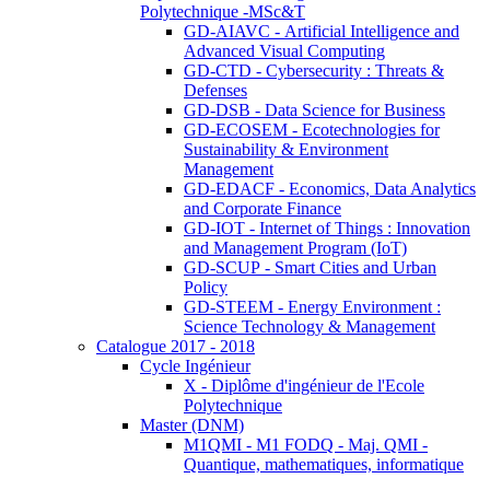
Polytechnique -MSc&T
GD-AIAVC - Artificial Intelligence and
Advanced Visual Computing
GD-CTD - Cybersecurity : Threats &
Defenses
GD-DSB - Data Science for Business
GD-ECOSEM - Ecotechnologies for
Sustainability & Environment
Management
GD-EDACF - Economics, Data Analytics
and Corporate Finance
GD-IOT - Internet of Things : Innovation
and Management Program (IoT)
GD-SCUP - Smart Cities and Urban
Policy
GD-STEEM - Energy Environment :
Science Technology & Management
Catalogue 2017 - 2018
Cycle Ingénieur
X - Diplôme d'ingénieur de l'Ecole
Polytechnique
Master (DNM)
M1QMI - M1 FODQ - Maj. QMI -
Quantique, mathematiques, informatique