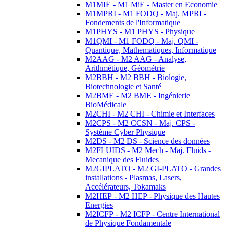
M1MIE - M1 MiE - Master en Economie
M1MPRI - M1 FODQ - Maj. MPRI -
Fondements de l'Informatique
M1PHYS - M1 PHYS - Physique
M1QMI - M1 FODQ - Maj. QMI -
Quantique, Mathematiques, Informatique
M2AAG - M2 AAG - Analyse,
Arithmétique, Géométrie
M2BBH - M2 BBH - Biologie,
Biotechnologie et Santé
M2BME - M2 BME - Ingénierie
BioMédicale
M2CHI - M2 CHI - Chimie et Interfaces
M2CPS - M2 CCSN - Maj. CPS -
Système Cyber Physique
M2DS - M2 DS - Science des données
M2FLUIDS - M2 Mech - Maj. Fluids -
Mecanique des Fluides
M2GIPLATO - M2 GI-PLATO - Grandes
installations - Plasmas, Lasers,
Accélérateurs, Tokamaks
M2HEP - M2 HEP - Physique des Hautes
Energies
M2ICFP - M2 ICFP - Centre International
de Physique Fondamentale