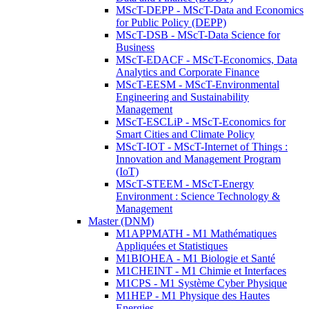
MScT-DEPP - MScT-Data and Economics
for Public Policy (DEPP)
MScT-DSB - MScT-Data Science for
Business
MScT-EDACF - MScT-Economics, Data
Analytics and Corporate Finance
MScT-EESM - MScT-Environmental
Engineering and Sustainability
Management
MScT-ESCLiP - MScT-Economics for
Smart Cities and Climate Policy
MScT-IOT - MScT-Internet of Things :
Innovation and Management Program
(IoT)
MScT-STEEM - MScT-Energy
Environment : Science Technology &
Management
Master (DNM)
M1APPMATH - M1 Mathématiques
Appliquées et Statistiques
M1BIOHEA - M1 Biologie et Santé
M1CHEINT - M1 Chimie et Interfaces
M1CPS - M1 Système Cyber Physique
M1HEP - M1 Physique des Hautes
Energies