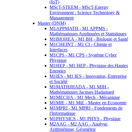
(IoT)
MScT-STEEM - MScT-Energy
Environment : Science Technology &
Management
Master (DNM)
M1APPMATH - M1 APPMS -
Mathématiques Appliquées et Statistiques
M1BIOHEA - M1 BH - Biologie et Santé
M1CHEINT - M1 CI - Chimie et
Interfaces
M1CPS - M1 CPS - Système Cyber
Physique
M1HEP - M1 HEP - Physique des Hautes
Energies
M1IES - M1 IES - Innovation, Entreprise
et Société
M1MATHJHADA - M1 MJH -
Mathématiques Jacques Hadamard
M1MECHA - M1 Mech - Mécanique
M1MIE - M1 MiE - Master en Economie
M1MPRI - M1 MPRI - Fondements de
l'Informatique
M1PHYSICS - M1 PHYS - Physique
M2AAG - M2 AAG - Analyse,
Arithmétique, Géométrie