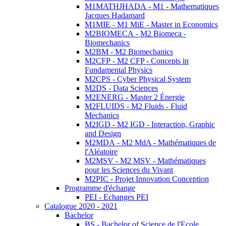
M1MATHJHADA - M1 - Mathematiques
Jacques Hadamard
M1MIE - M1 MiE - Master in Economics
M2BIOMECA - M2 Biomeca -
Biomechanics
M2BM - M2 Biomechanics
M2CFP - M2 CFP - Concepts in
Fundamental Physics
M2CPS - Cyber Physical System
M2DS - Data Sciences
M2ENERG - Master 2 Énergie
M2FLUIDS - M2 Fluids - Fluid
Mechanics
M2IGD - M2 IGD - Interaction, Graphic
and Design
M2MDA - M2 MdA - Mathématiques de
l'Aléatoire
M2MSV - M2 MSV - Mathématiques
pour les Sciences du Vivant
M2PIC - Projet Innovation Conception
Programme d'échange
PEI - Echanges PEI
Catalogue 2020 - 2021
Bachelor
BS - Bachelor of Science de l'Ecole