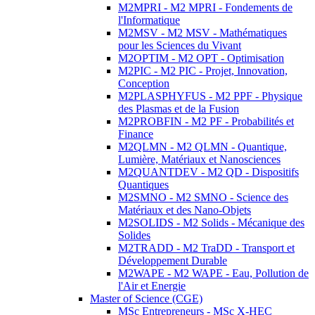
M2MPRI - M2 MPRI - Fondements de
l'Informatique
M2MSV - M2 MSV - Mathématiques
pour les Sciences du Vivant
M2OPTIM - M2 OPT - Optimisation
M2PIC - M2 PIC - Projet, Innovation,
Conception
M2PLASPHYFUS - M2 PPF - Physique
des Plasmas et de la Fusion
M2PROBFIN - M2 PF - Probabilités et
Finance
M2QLMN - M2 QLMN - Quantique,
Lumière, Matériaux et Nanosciences
M2QUANTDEV - M2 QD - Dispositifs
Quantiques
M2SMNO - M2 SMNO - Science des
Matériaux et des Nano-Objets
M2SOLIDS - M2 Solids - Mécanique des
Solides
M2TRADD - M2 TraDD - Transport et
Développement Durable
M2WAPE - M2 WAPE - Eau, Pollution de
l'Air et Energie
Master of Science (CGE)
MSc Entrepreneurs - MSc X-HEC