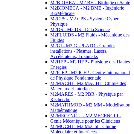
M2BIOHEA - M2 BH - Biologie et Santé
M2BIOMECA - M2 BME - Ingénierie
BioMédicale
M2CPS - M2 CPS - Système Cyber
Physique
M2DS - M2 DS - Data Science
M2FLUIDS - M2 Fluids - Mécanique des
Fluides
M2GI - M2 GI-PLATO - Grandes
installations - Plasmas, Lasers,
Accélérateurs, Tokamaks
M2HEP - M2 HEP - Physique des Hautes
Energies
M2ICFP - M2 ICFP - Centre International
de Physique Fondamentale
M2MACHI - M2 MACHI - Chimie des
Matériaux et Interfaces
M2MARES - M2 PBR - Physique par
Recherche
M2MATHMOD - M2 MM - Modélisation
Mathématique
M2MECENCLI - M2 MECENCLI -
Génie Mécanique pour les Cliniciens
M2MOCHI - M2 MoChI - Chimie
Moléculaire et Interfaces