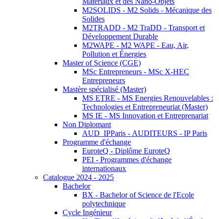
Matériaux et des Nano-Objets
M2SOLIDS - M2 Solids - Mécanique des
Solides
M2TRADD - M2 TraDD - Transport et
Développement Durable
M2WAPE - M2 WAPE - Eau, Air,
Pollution et Énergies
Master of Science (CGE)
MSc Entrepreneurs - MSc X-HEC
Entrepreneurs
Mastère spécialisé (Master)
MS ETRE - MS Energies Renouvelables :
Technologies et Entrepreneuriat (Master)
MS IE - MS Innovation et Entreprenariat
Non Diplomant
AUD_IPParis - AUDITEURS - IP Paris
Programme d'échange
EuroteQ - Diplôme EuroteQ
PEI - Programmes d'échange
internationaux
Catalogue 2024 - 2025
Bachelor
BX - Bachelor of Science de l'Ecole
polytechnique
Cycle Ingénieur