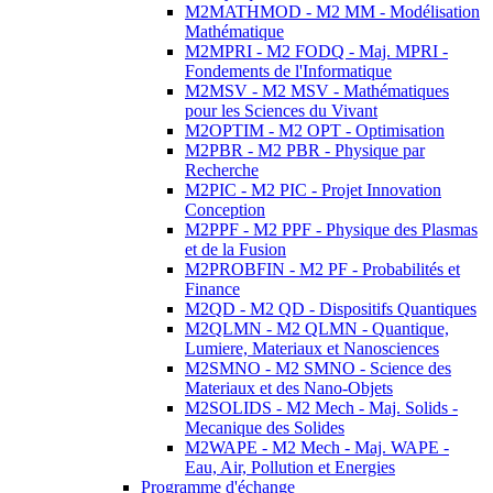
M2MATHMOD - M2 MM - Modélisation
Mathématique
M2MPRI - M2 FODQ - Maj. MPRI -
Fondements de l'Informatique
M2MSV - M2 MSV - Mathématiques
pour les Sciences du Vivant
M2OPTIM - M2 OPT - Optimisation
M2PBR - M2 PBR - Physique par
Recherche
M2PIC - M2 PIC - Projet Innovation
Conception
M2PPF - M2 PPF - Physique des Plasmas
et de la Fusion
M2PROBFIN - M2 PF - Probabilités et
Finance
M2QD - M2 QD - Dispositifs Quantiques
M2QLMN - M2 QLMN - Quantique,
Lumiere, Materiaux et Nanosciences
M2SMNO - M2 SMNO - Science des
Materiaux et des Nano-Objets
M2SOLIDS - M2 Mech - Maj. Solids -
Mecanique des Solides
M2WAPE - M2 Mech - Maj. WAPE -
Eau, Air, Pollution et Energies
Programme d'échange