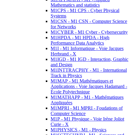
Mathematics and statistics
M1CPS - M1 CPS - Cyber Physical
Systems
M1CSN - M1 CSN - Computer Science
for Networks
M1CYBER - M1 Cyber - Cybersecurity
M1HPDA - M1 HPDA - High
Performance Data Analytics
M1I - M1 Informatique - Voie Jacques
Herbrand - X
M1IGD - M1 IGD - Interaction, Graphic
and Design
M1INTTRACPHY - M1 - International
Track in Physics
M1MAP - M1 Mathématiques et
Applications - Voie Jacques Hadamard -
École Polytechnique
M1MATHAPP - M1 - Mathématiques
Appliquées
M1MPRI - M1 MPRI - Foudations of
Computer Science
M1P - M1 Physique - Voie Irène Joliot
Curie - X
M1PHYSICS - M1 - Physics