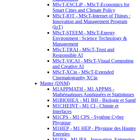
MScT-ESCLiP - MScT-Economics for
Smart Cities and Climate Policy
MScT-IOT - MScT-Internet of Things :
Innovation and Management Program
(IoT)
MScT-STEEM - MScT-Energy
Environment : Science Technology &
Management
MScT-TRAI - MScT-Trust and
Responsible AI
MScT-ViCAI - MScT-Visual Computing
and Creative AI
MScT-XCin - MScT-Extended
Cinematography XCin
Master (DNM)
M1APPMATH - M1 APPMS -
Mathématiques Appliquées et Statistiques
M1BIOHEA - M1 BH - Biologie et Santé
M1CHEINT - M1 CI - Chimie et
Interfaces
M1CPS - M1 CPS - Système Cyber
Physique
M1HEP - M1 HEP - Physique des Hautes
Energies
M1IES - M1 IES - Innovation, Entreprise