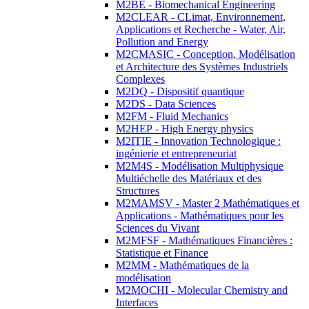
M2BE - Biomechanical Engineering
M2CLEAR - CLimat, Environnement,
Applications et Recherche - Water, Air,
Pollution and Energy
M2CMASIC - Conception, Modélisation
et Architecture des Systèmes Industriels
Complexes
M2DQ - Dispositif quantique
M2DS - Data Sciences
M2FM - Fluid Mechanics
M2HEP - High Energy physics
M2ITIE - Innovation Technologique :
ingénierie et entrepreneuriat
M2M4S - Modélisation Multiphysique
Multiéchelle des Matériaux et des
Structures
M2MAMSV - Master 2 Mathématiques et
Applications - Mathématiques pour les
Sciences du Vivant
M2MFSF - Mathématiques Financières :
Statistique et Finance
M2MM - Mathématiques de la
modélisation
M2MOCHI - Molecular Chemistry and
Interfaces