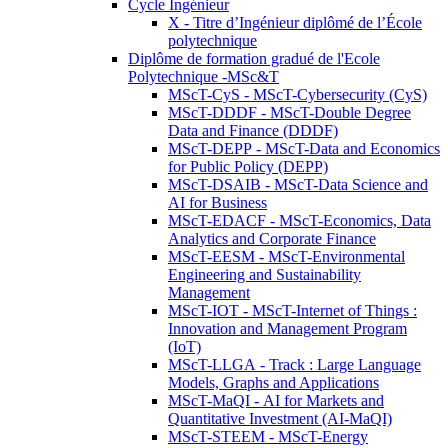
Cycle Ingénieur
X - Titre d’Ingénieur diplômé de l’École
polytechnique
Diplôme de formation gradué de l'Ecole
Polytechnique -MSc&T
MScT-CyS - MScT-Cybersecurity (CyS)
MScT-DDDF - MScT-Double Degree
Data and Finance (DDDF)
MScT-DEPP - MScT-Data and Economics
for Public Policy (DEPP)
MScT-DSAIB - MScT-Data Science and
AI for Business
MScT-EDACF - MScT-Economics, Data
Analytics and Corporate Finance
MScT-EESM - MScT-Environmental
Engineering and Sustainability
Management
MScT-IOT - MScT-Internet of Things :
Innovation and Management Program
(IoT)
MScT-LLGA - Track : Large Language
Models, Graphs and Applications
MScT-MaQI - AI for Markets and
Quantitative Investment (AI-MaQI)
MScT-STEEM - MScT-Energy