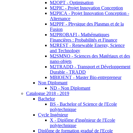
M2OPT - Optimisation
M2PIC - Projet Innovation Conception
M2PICA - Projet Innovation Conception -
Alternance
M2PPF - Physique des Plasmas et de la
Fusion
M2PROBAFI - Mathématiques
Financières : Probabilités et Finance
M2REST - Renewable Energy, Science
and Technology
M2SMNO - Sciences des Matériaux et des
nano-objets
M2TRADD - Transport et Développement
Durable - TRADD
MBIOENT - Master Bio-entrepreneur
Non Diplomant
ND - Non Diplomant
Catalogue 2018 - 2019
Bachelor
BS - Bachelor of Science de l'Ecole
polytechnique
Cycle Ingénieur
X - Diplôme d'ingénieur de l'Ecole
polytechnique
Diplôme de formation gradué de l'Ecole