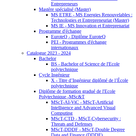
Entrepreneurs
Mastère spécialisé (Master)
MS ETRE - MS Energies Renouvelables :
Technologies et Entrepreneuriat (Master)
MS IE - MS Innovation et Entreprenariat
Programme d'échange
EuroteQ - Diplôme EuroteQ
PEI - Programmes d'échange
internationaux
Catalogue 2023 - 2024
Bachelor
BS - Bachelor of Science de l'Ecole
polytechnique
Cycle Ingénieur
X - Titre d’Ingénieur diplômé de l’École
polytechnique
Diplôme de formation gradué de l'Ecole
Polytechnique -MSc&T
MScT-AI-ViC - MScT-Artificial
Intelligence and Advanced Visual
Computing
MScT-CTD - MScT-Cybersecurity :
Threats and Defenses
MScT-DDDF - MScT-Double Degree
Data and Finance (DDDF)