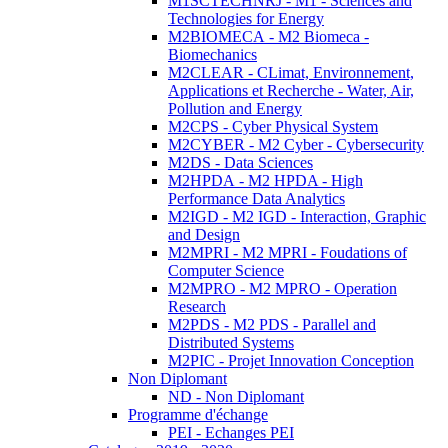
M1SCTECHNRJ - M1 - Sciences and
Technologies for Energy
M2BIOMECA - M2 Biomeca -
Biomechanics
M2CLEAR - CLimat, Environnement,
Applications et Recherche - Water, Air,
Pollution and Energy
M2CPS - Cyber Physical System
M2CYBER - M2 Cyber - Cybersecurity
M2DS - Data Sciences
M2HPDA - M2 HPDA - High
Performance Data Analytics
M2IGD - M2 IGD - Interaction, Graphic
and Design
M2MPRI - M2 MPRI - Foudations of
Computer Science
M2MPRO - M2 MPRO - Operation
Research
M2PDS - M2 PDS - Parallel and
Distributed Systems
M2PIC - Projet Innovation Conception
Non Diplomant
ND - Non Diplomant
Programme d'échange
PEI - Echanges PEI