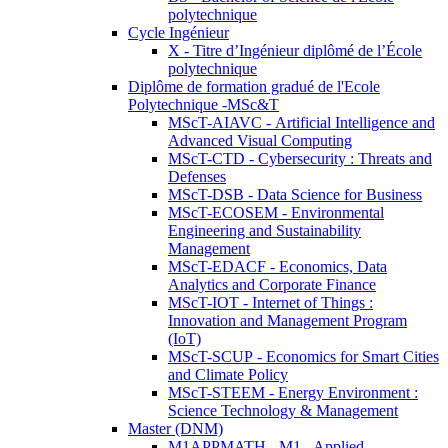
polytechnique
Cycle Ingénieur
X - Titre d’Ingénieur diplômé de l’École
polytechnique
Diplôme de formation gradué de l'Ecole
Polytechnique -MSc&T
MScT-AIAVC - Artificial Intelligence and
Advanced Visual Computing
MScT-CTD - Cybersecurity : Threats and
Defenses
MScT-DSB - Data Science for Business
MScT-ECOSEM - Environmental
Engineering and Sustainability
Management
MScT-EDACF - Economics, Data
Analytics and Corporate Finance
MScT-IOT - Internet of Things :
Innovation and Management Program
(IoT)
MScT-SCUP - Economics for Smart Cities
and Climate Policy
MScT-STEEM - Energy Environment :
Science Technology & Management
Master (DNM)
M1APPMATH - M1 - Applied