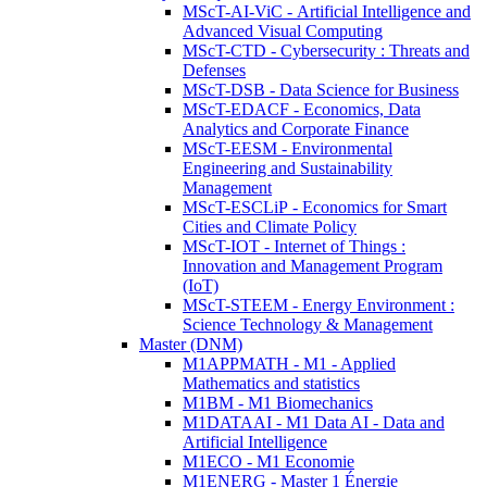
MScT-AI-ViC - Artificial Intelligence and
Advanced Visual Computing
MScT-CTD - Cybersecurity : Threats and
Defenses
MScT-DSB - Data Science for Business
MScT-EDACF - Economics, Data
Analytics and Corporate Finance
MScT-EESM - Environmental
Engineering and Sustainability
Management
MScT-ESCLiP - Economics for Smart
Cities and Climate Policy
MScT-IOT - Internet of Things :
Innovation and Management Program
(IoT)
MScT-STEEM - Energy Environment :
Science Technology & Management
Master (DNM)
M1APPMATH - M1 - Applied
Mathematics and statistics
M1BM - M1 Biomechanics
M1DATAAI - M1 Data AI - Data and
Artificial Intelligence
M1ECO - M1 Economie
M1ENERG - Master 1 Énergie