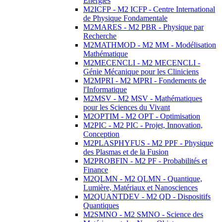
Energies
M2ICFP - M2 ICFP - Centre International
de Physique Fondamentale
M2MARES - M2 PBR - Physique par
Recherche
M2MATHMOD - M2 MM - Modélisation
Mathématique
M2MECENCLI - M2 MECENCLI -
Génie Mécanique pour les Cliniciens
M2MPRI - M2 MPRI - Fondements de
l'Informatique
M2MSV - M2 MSV - Mathématiques
pour les Sciences du Vivant
M2OPTIM - M2 OPT - Optimisation
M2PIC - M2 PIC - Projet, Innovation,
Conception
M2PLASPHYFUS - M2 PPF - Physique
des Plasmas et de la Fusion
M2PROBFIN - M2 PF - Probabilités et
Finance
M2QLMN - M2 QLMN - Quantique,
Lumière, Matériaux et Nanosciences
M2QUANTDEV - M2 QD - Dispositifs
Quantiques
M2SMNO - M2 SMNO - Science des