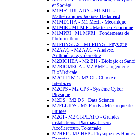
et Société
M1MATHJHADA - M1 MJH -
Mathématiques Jacques Hadamard
M1MECHA - M1 Mech - Mécanique
M1MIE - M1 MiE - Master en Economie
M1MPRI - M1 MPRI - Fondements de
l'Informatique
M1PHYSICS - M1 PHYS - Physique
M2AAG - M2 AAG - Analyse,
Arithmétique, Géométrie
M2BIOHEA - M2 BH - Biologie et Santé
M2BIOMECA - M2 BME - Ingénierie
BioMédicale
M2CHEINT - M2 CI - Chimie et
Interfaces
M2CPS - M2 CPS - Système Cyber
Physique
M2DS - M2 DS - Data Science
M2FLUIDS - M2 Fluids - Mécanique des
Fluides
M2GI - M2 GI-PLATO - Grandes
installations - Plasmas, Lasers,
Accélérateurs, Tokamaks
M2HEP - M2 HEP - Physique des Hautes