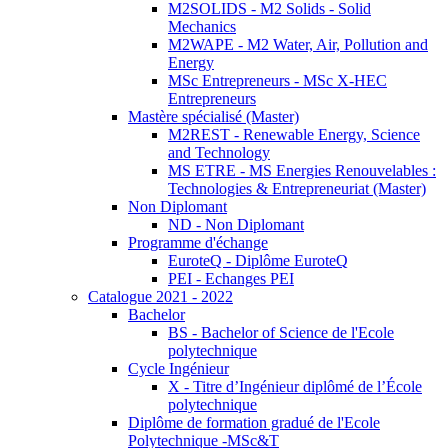
M2SOLIDS - M2 Solids - Solid
Mechanics
M2WAPE - M2 Water, Air, Pollution and
Energy
MSc Entrepreneurs - MSc X-HEC
Entrepreneurs
Mastère spécialisé (Master)
M2REST - Renewable Energy, Science
and Technology
MS ETRE - MS Energies Renouvelables :
Technologies & Entrepreneuriat (Master)
Non Diplomant
ND - Non Diplomant
Programme d'échange
EuroteQ - Diplôme EuroteQ
PEI - Echanges PEI
Catalogue 2021 - 2022
Bachelor
BS - Bachelor of Science de l'Ecole
polytechnique
Cycle Ingénieur
X - Titre d’Ingénieur diplômé de l’École
polytechnique
Diplôme de formation gradué de l'Ecole
Polytechnique -MSc&T