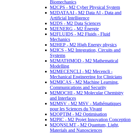
Biomechanics
M2CPS - M2 Cyber Physical System
M2DATAAI - M2 Data AI - Data and
Artificial Intelligence
M2DS - M2 Data Sciences
M2ENERG - M2 Énergie
M2FLUIDS - M2 Fluids - Fluid
Mechanics
M2HEP - M2 High Energy physics
M2ICS - M2 Integration, Circuits and
Systems
M2MATHMOD - M2 Mathematical
Modelling
M2MECENCLI - M2 Mecencli -
Mechanical Engineering for Clinicians
M2MICAS - M2 Machine Learning,
Communications and Security
M2MOCHI - M2 Molecular Chemistry
and Interfaces
M2MSV - M2 MSV - Mathématiques
pour les Sciences du Vivant
M2OPTIM - M2 Optimisation
M2PIC - M2 Projet Innovation Conception
M2QNSLMT - M2 Quantum, Light,
Materials and Nanosciences