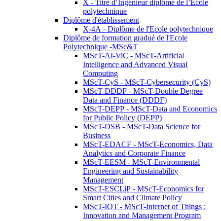
X - Titre d’Ingénieur diplômé de l’École
polytechnique
Diplôme d'établissement
X-4A - Diplôme de l'Ecole polytechnique
Diplôme de formation gradué de l'Ecole
Polytechnique -MSc&T
MScT-AI-ViC - MScT-Artificial
Intelligence and Advanced Visual
Computing
MScT-CyS - MScT-Cybersecurity (CyS)
MScT-DDDF - MScT-Double Degree
Data and Finance (DDDF)
MScT-DEPP - MScT-Data and Economics
for Public Policy (DEPP)
MScT-DSB - MScT-Data Science for
Business
MScT-EDACF - MScT-Economics, Data
Analytics and Corporate Finance
MScT-EESM - MScT-Environmental
Engineering and Sustainability
Management
MScT-ESCLiP - MScT-Economics for
Smart Cities and Climate Policy
MScT-IOT - MScT-Internet of Things :
Innovation and Management Program