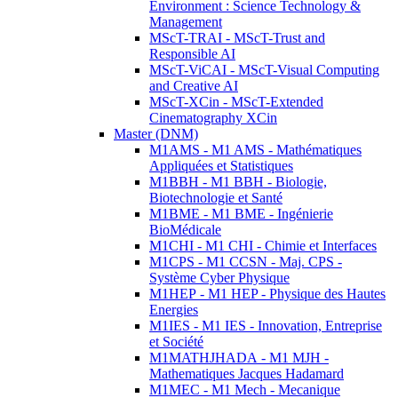
Environment : Science Technology &
Management
MScT-TRAI - MScT-Trust and
Responsible AI
MScT-ViCAI - MScT-Visual Computing
and Creative AI
MScT-XCin - MScT-Extended
Cinematography XCin
Master (DNM)
M1AMS - M1 AMS - Mathématiques
Appliquées et Statistiques
M1BBH - M1 BBH - Biologie,
Biotechnologie et Santé
M1BME - M1 BME - Ingénierie
BioMédicale
M1CHI - M1 CHI - Chimie et Interfaces
M1CPS - M1 CCSN - Maj. CPS -
Système Cyber Physique
M1HEP - M1 HEP - Physique des Hautes
Energies
M1IES - M1 IES - Innovation, Entreprise
et Société
M1MATHJHADA - M1 MJH -
Mathematiques Jacques Hadamard
M1MEC - M1 Mech - Mecanique