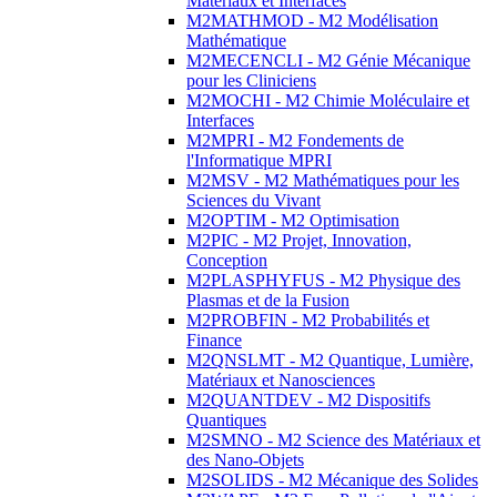
Matériaux et Interfaces
M2MATHMOD - M2 Modélisation
Mathématique
M2MECENCLI - M2 Génie Mécanique
pour les Cliniciens
M2MOCHI - M2 Chimie Moléculaire et
Interfaces
M2MPRI - M2 Fondements de
l'Informatique MPRI
M2MSV - M2 Mathématiques pour les
Sciences du Vivant
M2OPTIM - M2 Optimisation
M2PIC - M2 Projet, Innovation,
Conception
M2PLASPHYFUS - M2 Physique des
Plasmas et de la Fusion
M2PROBFIN - M2 Probabilités et
Finance
M2QNSLMT - M2 Quantique, Lumière,
Matériaux et Nanosciences
M2QUANTDEV - M2 Dispositifs
Quantiques
M2SMNO - M2 Science des Matériaux et
des Nano-Objets
M2SOLIDS - M2 Mécanique des Solides