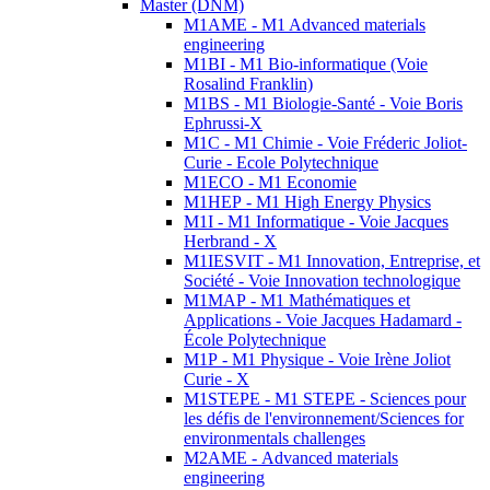
Master (DNM)
M1AME - M1 Advanced materials
engineering
M1BI - M1 Bio-informatique (Voie
Rosalind Franklin)
M1BS - M1 Biologie-Santé - Voie Boris
Ephrussi-X
M1C - M1 Chimie - Voie Fréderic Joliot-
Curie - Ecole Polytechnique
M1ECO - M1 Economie
M1HEP - M1 High Energy Physics
M1I - M1 Informatique - Voie Jacques
Herbrand - X
M1IESVIT - M1 Innovation, Entreprise, et
Société - Voie Innovation technologique
M1MAP - M1 Mathématiques et
Applications - Voie Jacques Hadamard -
École Polytechnique
M1P - M1 Physique - Voie Irène Joliot
Curie - X
M1STEPE - M1 STEPE - Sciences pour
les défis de l'environnement/Sciences for
environmentals challenges
M2AME - Advanced materials
engineering