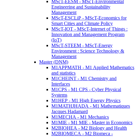
MScT-EESM - MScT-Environmental
Engineering and Sustainability
Management
MScT-ESCLiP - MScT-Economics for
Smart Cities and Climate Policy
MScT-IOT - MScT-Internet of Things :
Innovation and Management Program
(IoT)
MScT-STEEM - MScT-Energy
Environment : Science Technology &
Management
Master (DNM)
M1APPMATH - M1 Applied Mathematics
and statistics
M1CHEINT - M1 Chemistry and
Interfaces
M1CPS - M1 CPS - Cyber Physical
Systems
M1HEP - M1 High Energy Physics
M1MATHJHADA - M1 Mathematiques
Jacques Hadamard
M1MECHA - M1 Mechanics
M1MIE - M1 MIE - Master in Economics
M2BIOHEA - M2 Biology and Health
M2BIOMECA - M2 Biomeca -