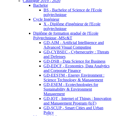
Catalogue 2019 - 2020
Bachelor
BS - Bachelor of Science de l'Ecole
polytechnique
Cycle Ingénieur
X - Diplôme d'ingénieur de l'Ecole
polytechnique
Diplôme de formation gradué de l'Ecole
Polytechnique -MSc&T
GD-AIM - Artificial Intelligence and
Advanced Visual Computing
GD-CYBSEC - Cybersecurity : Threats
and Defenses
GD-DSB - Data Science for Business
GD-EDCF - Economics, Data Analytics
and Corporate Finance
GD-EESTM - Energy Environment :
Science Technology & Management
GD-ESEM - Ecotechnologies for
Sustainability & Environment
Management
GD-IOT - Internet of Things : Innovation
and Management Program (IoT)
GD-SCUP - Smart Cities and Urban
Policy