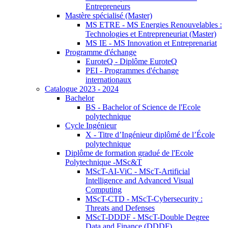
Entrepreneurs
Mastère spécialisé (Master)
MS ETRE - MS Energies Renouvelables :
Technologies et Entrepreneuriat (Master)
MS IE - MS Innovation et Entreprenariat
Programme d'échange
EuroteQ - Diplôme EuroteQ
PEI - Programmes d'échange
internationaux
Catalogue 2023 - 2024
Bachelor
BS - Bachelor of Science de l'Ecole
polytechnique
Cycle Ingénieur
X - Titre d’Ingénieur diplômé de l’École
polytechnique
Diplôme de formation gradué de l'Ecole
Polytechnique -MSc&T
MScT-AI-ViC - MScT-Artificial
Intelligence and Advanced Visual
Computing
MScT-CTD - MScT-Cybersecurity :
Threats and Defenses
MScT-DDDF - MScT-Double Degree
Data and Finance (DDDF)