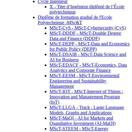
Cycle Ingénieur
X - Titre d’Ingénieur diplômé de l’École
polytechnique
Diplôme de formation gradué de l'Ecole
Polytechnique -MSc&T
MScT-CyS - MScT-Cybersecurity (CyS)
MScT-DDDF - MScT-Double Degree
Data and Finance (DDDF)
MScT-DEPP - MScT-Data and Economics
for Public Policy (DEPP)
MScT-DSAIB - MScT-Data Science and
AI for Business
MScT-EDACF - MScT-Economics, Data
Analytics and Corporate Finance
MScT-EESM - MScT-Environmental
Engineering and Sustainability
Management
MScT-IOT - MScT-Internet of Things :
Innovation and Management Program
(IoT)
MScT-LLGA - Track : Large Language
Models, Graphs and Applications
MScT-MaQI - AI for Markets and
Quantitative Investment (AI-MaQI)
MScT-STEEM - MScT-Energy