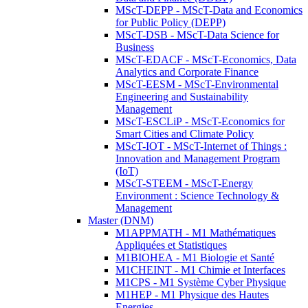
MScT-DEPP - MScT-Data and Economics
for Public Policy (DEPP)
MScT-DSB - MScT-Data Science for
Business
MScT-EDACF - MScT-Economics, Data
Analytics and Corporate Finance
MScT-EESM - MScT-Environmental
Engineering and Sustainability
Management
MScT-ESCLiP - MScT-Economics for
Smart Cities and Climate Policy
MScT-IOT - MScT-Internet of Things :
Innovation and Management Program
(IoT)
MScT-STEEM - MScT-Energy
Environment : Science Technology &
Management
Master (DNM)
M1APPMATH - M1 Mathématiques
Appliquées et Statistiques
M1BIOHEA - M1 Biologie et Santé
M1CHEINT - M1 Chimie et Interfaces
M1CPS - M1 Système Cyber Physique
M1HEP - M1 Physique des Hautes
Energies