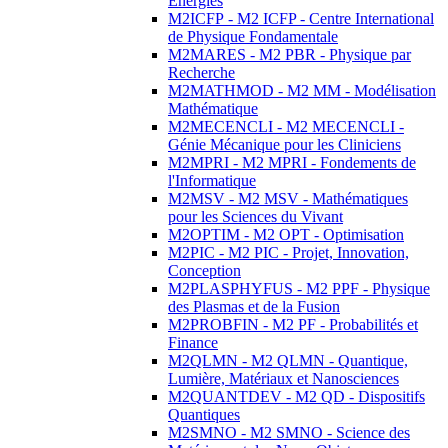
Energies
M2ICFP - M2 ICFP - Centre International
de Physique Fondamentale
M2MARES - M2 PBR - Physique par
Recherche
M2MATHMOD - M2 MM - Modélisation
Mathématique
M2MECENCLI - M2 MECENCLI -
Génie Mécanique pour les Cliniciens
M2MPRI - M2 MPRI - Fondements de
l'Informatique
M2MSV - M2 MSV - Mathématiques
pour les Sciences du Vivant
M2OPTIM - M2 OPT - Optimisation
M2PIC - M2 PIC - Projet, Innovation,
Conception
M2PLASPHYFUS - M2 PPF - Physique
des Plasmas et de la Fusion
M2PROBFIN - M2 PF - Probabilités et
Finance
M2QLMN - M2 QLMN - Quantique,
Lumière, Matériaux et Nanosciences
M2QUANTDEV - M2 QD - Dispositifs
Quantiques
M2SMNO - M2 SMNO - Science des