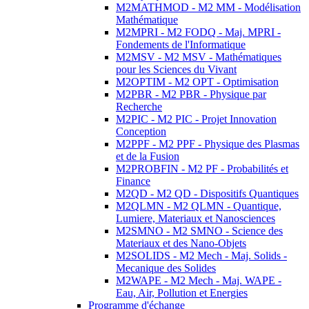
M2MATHMOD - M2 MM - Modélisation
Mathématique
M2MPRI - M2 FODQ - Maj. MPRI -
Fondements de l'Informatique
M2MSV - M2 MSV - Mathématiques
pour les Sciences du Vivant
M2OPTIM - M2 OPT - Optimisation
M2PBR - M2 PBR - Physique par
Recherche
M2PIC - M2 PIC - Projet Innovation
Conception
M2PPF - M2 PPF - Physique des Plasmas
et de la Fusion
M2PROBFIN - M2 PF - Probabilités et
Finance
M2QD - M2 QD - Dispositifs Quantiques
M2QLMN - M2 QLMN - Quantique,
Lumiere, Materiaux et Nanosciences
M2SMNO - M2 SMNO - Science des
Materiaux et des Nano-Objets
M2SOLIDS - M2 Mech - Maj. Solids -
Mecanique des Solides
M2WAPE - M2 Mech - Maj. WAPE -
Eau, Air, Pollution et Energies
Programme d'échange