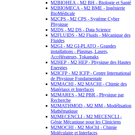
M2BIOHEA - M2 BH - Biologie et Santé
M2BIOMECA - M2 BME - Ingénierie
BioMédicale
M2CPS - M2 CPS - Système Cyber
Physique
M2DS - M2 DS - Data Science
M2FLUIDS - M2 Fluids - Mécanique des
Fluides
M2GI - M2 GI-PLATO - Grandes
installations - Plasmas, Lasers,
Accélérateurs, Tokamaks
M2HEP - M2 HEP - Physique des Hautes
Energies
M2ICFP - M2 ICFP - Centre International
de Physique Fondamentale
M2MACHI - M2 MACHI - Chimie des
Matériaux et Interfaces
M2MARES - M2 PBR - Physique par
Recherche
M2MATHMOD - M2 MM - Modélisation
Mathématique
M2MECENCLI - M2 MECENCLI -
Génie Mécanique pour les Cliniciens
M2MOCHI - M2 MoChI - Chimie
Moléculaire et Interfaces