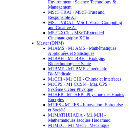
Environment : Science Technology &
Management
MScT-TRAI - MScT-Trust and
Responsible AI
MScT-ViCAI - MScT-Visual Computing
and Creative AI
MScT-XCin - MScT-Extended
Cinematography XCin
Master (DNM)
M1AMS - M1 AMS - Mathématiques
Appliquées et Statistiques
M1BBH - M1 BBH - Biologie,
Biotechnologie et Santé
M1BME - M1 BME - Ingénierie
BioMédicale
M1CHI - M1 CHI - Chimie et Interfaces
M1CPS - M1 CCSN - Maj. CPS -
Système Cyber Physique
M1HEP - M1 HEP - Physique des Hautes
Energies
M1IES - M1 IES - Innovation, Entreprise
et Société
M1MATHJHADA - M1 MJH -
Mathematiques Jacques Hadamard
M1MEC - M1 Mech - Mecanique