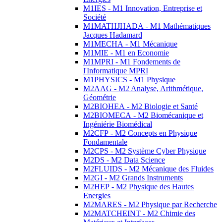
M1IES - M1 Innovation, Entreprise et
Société
M1MATHJHADA - M1 Mathématiques
Jacques Hadamard
M1MECHA - M1 Mécanique
M1MIE - M1 en Economie
M1MPRI - M1 Fondements de
l'Informatique MPRI
M1PHYSICS - M1 Physique
M2AAG - M2 Analyse, Arithmétique,
Géométrie
M2BIOHEA - M2 Biologie et Santé
M2BIOMECA - M2 Biomécanique et
Ingéniérie Biomédical
M2CFP - M2 Concepts en Physique
Fondamentale
M2CPS - M2 Système Cyber Physique
M2DS - M2 Data Science
M2FLUIDS - M2 Mécanique des Fluides
M2GI - M2 Grands Instruments
M2HEP - M2 Physique des Hautes
Energies
M2MARES - M2 Physique par Recherche
M2MATCHEINT - M2 Chimie des