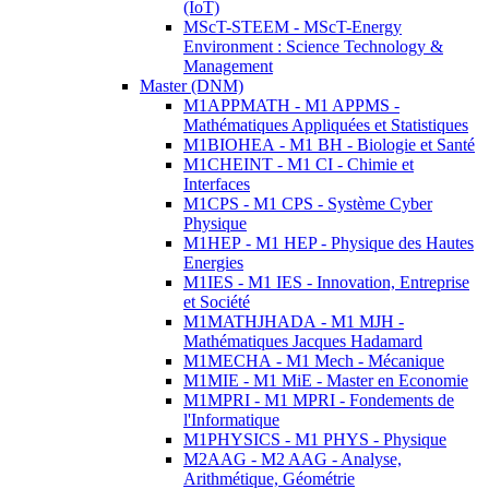
(IoT)
MScT-STEEM - MScT-Energy
Environment : Science Technology &
Management
Master (DNM)
M1APPMATH - M1 APPMS -
Mathématiques Appliquées et Statistiques
M1BIOHEA - M1 BH - Biologie et Santé
M1CHEINT - M1 CI - Chimie et
Interfaces
M1CPS - M1 CPS - Système Cyber
Physique
M1HEP - M1 HEP - Physique des Hautes
Energies
M1IES - M1 IES - Innovation, Entreprise
et Société
M1MATHJHADA - M1 MJH -
Mathématiques Jacques Hadamard
M1MECHA - M1 Mech - Mécanique
M1MIE - M1 MiE - Master en Economie
M1MPRI - M1 MPRI - Fondements de
l'Informatique
M1PHYSICS - M1 PHYS - Physique
M2AAG - M2 AAG - Analyse,
Arithmétique, Géométrie