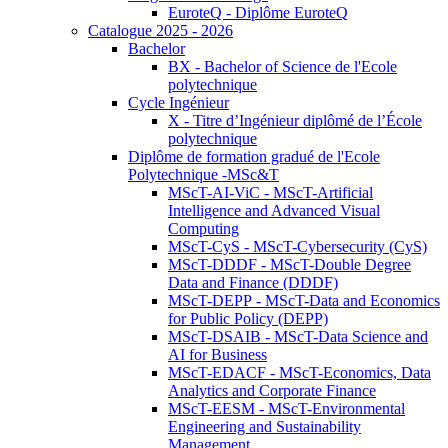
EuroteQ - Diplôme EuroteQ
Catalogue 2025 - 2026
Bachelor
BX - Bachelor of Science de l'Ecole
polytechnique
Cycle Ingénieur
X - Titre d’Ingénieur diplômé de l’École
polytechnique
Diplôme de formation gradué de l'Ecole
Polytechnique -MSc&T
MScT-AI-ViC - MScT-Artificial
Intelligence and Advanced Visual
Computing
MScT-CyS - MScT-Cybersecurity (CyS)
MScT-DDDF - MScT-Double Degree
Data and Finance (DDDF)
MScT-DEPP - MScT-Data and Economics
for Public Policy (DEPP)
MScT-DSAIB - MScT-Data Science and
AI for Business
MScT-EDACF - MScT-Economics, Data
Analytics and Corporate Finance
MScT-EESM - MScT-Environmental
Engineering and Sustainability
Management