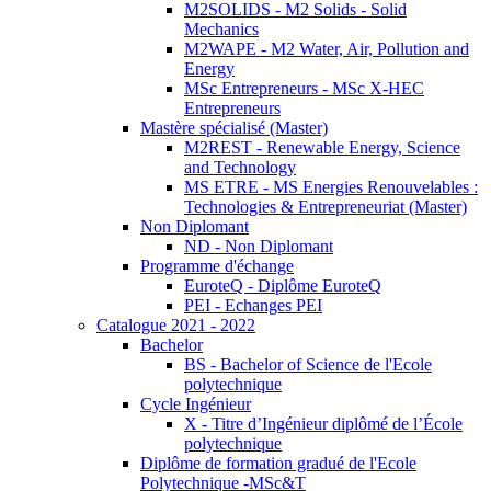
M2SOLIDS - M2 Solids - Solid
Mechanics
M2WAPE - M2 Water, Air, Pollution and
Energy
MSc Entrepreneurs - MSc X-HEC
Entrepreneurs
Mastère spécialisé (Master)
M2REST - Renewable Energy, Science
and Technology
MS ETRE - MS Energies Renouvelables :
Technologies & Entrepreneuriat (Master)
Non Diplomant
ND - Non Diplomant
Programme d'échange
EuroteQ - Diplôme EuroteQ
PEI - Echanges PEI
Catalogue 2021 - 2022
Bachelor
BS - Bachelor of Science de l'Ecole
polytechnique
Cycle Ingénieur
X - Titre d’Ingénieur diplômé de l’École
polytechnique
Diplôme de formation gradué de l'Ecole
Polytechnique -MSc&T