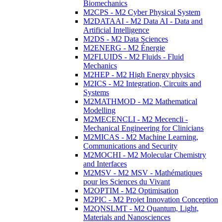
Biomechanics
M2CPS - M2 Cyber Physical System
M2DATAAI - M2 Data AI - Data and
Artificial Intelligence
M2DS - M2 Data Sciences
M2ENERG - M2 Énergie
M2FLUIDS - M2 Fluids - Fluid
Mechanics
M2HEP - M2 High Energy physics
M2ICS - M2 Integration, Circuits and
Systems
M2MATHMOD - M2 Mathematical
Modelling
M2MECENCLI - M2 Mecencli -
Mechanical Engineering for Clinicians
M2MICAS - M2 Machine Learning,
Communications and Security
M2MOCHI - M2 Molecular Chemistry
and Interfaces
M2MSV - M2 MSV - Mathématiques
pour les Sciences du Vivant
M2OPTIM - M2 Optimisation
M2PIC - M2 Projet Innovation Conception
M2QNSLMT - M2 Quantum, Light,
Materials and Nanosciences