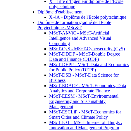
X - Titre d’Ingénieur diplômé de l’École
polytechnique
Diplôme d'établissement
X-4A - Diplôme de l'Ecole polytechnique
Diplôme de formation gradué de l'Ecole
Polytechnique -MSc&T
MScT-AI-ViC - MScT-Artificial
Intelligence and Advanced Visual
Computing
MScT-CyS - MScT-Cybersecurity (CyS)
MScT-DDDF - MScT-Double Degree
Data and Finance (DDDF)
MScT-DEPP - MScT-Data and Economics
for Public Policy (DEPP)
MScT-DSB - MScT-Data Science for
Business
MScT-EDACF - MScT-Economics, Data
Analytics and Corporate Finance
MScT-EESM - MScT-Environmental
Engineering and Sustainability
Management
MScT-ESCLiP - MScT-Economics for
Smart Cities and Climate Policy
MScT-IOT - MScT-Internet of Things :
Innovation and Management Program