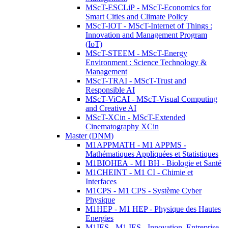
MScT-ESCLiP - MScT-Economics for
Smart Cities and Climate Policy
MScT-IOT - MScT-Internet of Things :
Innovation and Management Program
(IoT)
MScT-STEEM - MScT-Energy
Environment : Science Technology &
Management
MScT-TRAI - MScT-Trust and
Responsible AI
MScT-ViCAI - MScT-Visual Computing
and Creative AI
MScT-XCin - MScT-Extended
Cinematography XCin
Master (DNM)
M1APPMATH - M1 APPMS -
Mathématiques Appliquées et Statistiques
M1BIOHEA - M1 BH - Biologie et Santé
M1CHEINT - M1 CI - Chimie et
Interfaces
M1CPS - M1 CPS - Système Cyber
Physique
M1HEP - M1 HEP - Physique des Hautes
Energies
M1IES - M1 IES - Innovation, Entreprise