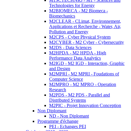
M1SCTECHNRJ - M1 - Sciences and
Technologies for Energy
M2BIOMECA - M2 Biomeca -
Biomechanics
M2CLEAR - CLimat, Environnement,
Applications et Recherche - Water, Air,
Pollution and Energy
M2CPS - Cyber Physical System
M2CYBER - M2 Cyber - Cybersecurity
M2DS - Data Sciences
M2HPDA - M2 HPDA - High
Performance Data Analytics
M2IGD - M2 IGD - Interaction, Graphic
and Design
M2MPRI - M2 MPRI - Foudations of
Computer Science
M2MPRO - M2 MPRO - Operation
Research
M2PDS - M2 PDS - Parallel and
Distributed Systems
M2PIC - Projet Innovation Conception
Non Diplomant
ND - Non Diplomant
Programme d'échange
PEI - Echanges PEI