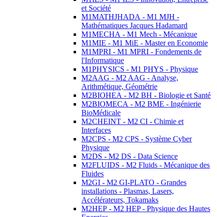
et Société
M1MATHJHADA - M1 MJH -
Mathématiques Jacques Hadamard
M1MECHA - M1 Mech - Mécanique
M1MIE - M1 MiE - Master en Economie
M1MPRI - M1 MPRI - Fondements de
l'Informatique
M1PHYSICS - M1 PHYS - Physique
M2AAG - M2 AAG - Analyse,
Arithmétique, Géométrie
M2BIOHEA - M2 BH - Biologie et Santé
M2BIOMECA - M2 BME - Ingénierie
BioMédicale
M2CHEINT - M2 CI - Chimie et
Interfaces
M2CPS - M2 CPS - Système Cyber
Physique
M2DS - M2 DS - Data Science
M2FLUIDS - M2 Fluids - Mécanique des
Fluides
M2GI - M2 GI-PLATO - Grandes
installations - Plasmas, Lasers,
Accélérateurs, Tokamaks
M2HEP - M2 HEP - Physique des Hautes