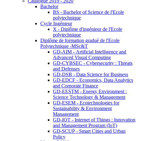
Catalogue 2019 - 2020
Bachelor
BS - Bachelor of Science de l'Ecole
polytechnique
Cycle Ingénieur
X - Diplôme d'ingénieur de l'Ecole
polytechnique
Diplôme de formation gradué de l'Ecole
Polytechnique -MSc&T
GD-AIM - Artificial Intelligence and
Advanced Visual Computing
GD-CYBSEC - Cybersecurity : Threats
and Defenses
GD-DSB - Data Science for Business
GD-EDCF - Economics, Data Analytics
and Corporate Finance
GD-EESTM - Energy Environment :
Science Technology & Management
GD-ESEM - Ecotechnologies for
Sustainability & Environment
Management
GD-IOT - Internet of Things : Innovation
and Management Program (IoT)
GD-SCUP - Smart Cities and Urban
Policy