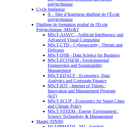
polytechnique
Cycle Ingénieur
X - Titre d’Ingénieur diplômé de l’École
polytechnique
Diplôme de formation gradué de l'Ecole
Polytechnique -MSc&T
MScT-AIAVC - Artificial Intelligence and
Advanced Visual Computing
MScT-CTD - Cybersecurity : Threats and
Defenses
MScT-DSB - Data Science for Business
MScT-ECOSEM - Environmental
Engineering and Sustainability
Management
MScT-EDACF - Economics, Data
Analytics and Corporate Finance
MScT-IOT - Internet of Things :
Innovation and Management Program
(IoT)
MScT-SCUP - Economics for Smart Cities
and Climate Policy
MScT-STEEM - Energy Environment :
Science Technology & Management
Master (DNM)
M1APPMATH - M1 - Applied