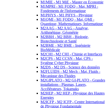
M1MIE - M1 MiE - Master en Economie
M1MPRI - M1 FODQ - Maj. MPRI -
Fondements de l'Informatique
M1PHYS - M1 PHYS - Physique
M1QMI - M1 FODQ - Maj. QMI -
Quantique, Mathematiques, Informatique
M2AAG - M2 AAG - Analyse,
Arithmétique, Géométrie
M2BBH - M2 BBH - Biologie,
Biotechnologie et Santé
M2BME - M2 BME - Ingénierie
BioMédicale
M2CHI - M2 CHI - Chimie et Interfaces
M2CPS - M2 CCSN - Maj. CPS -
Système Cyber Physique
M2DS - M2 DS - Science des données
M2FLUIDS - M2 Mech - Maj. Fluids -
Mecanique des Fluides
M2GIPLATO - M2 GI-PLATO - Grandes
installations - Plasmas, Lasers,
Accélérateurs, Tokamaks
M2HEP - M2 HEP - Physique des Hautes
Energies
M2ICFP - M2 ICFP - Centre International
de Physique Fondamentale