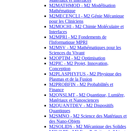
Matériaux et Interfaces
M2MATHMOD - M2 Modélisation
Mathématique
M2MECENCLI - M2 Génie Mécanique
pour les Cliniciens
M2MOCHI - M2 Chimie Moléculaire et
Interfaces
M2MPRI - M2 Fondements de
l'Informatique MPRI
M2MSV - M2 Mathématiques pour les
Sciences du Vivant
M2OPTIM - M2 Optimisation
M2PIC - M2 Projet, Innovation,
Conception
M2PLASPHYFUS - M2 Physique des
Plasmas et de la Fusion
M2PROBFIN - M2 Probabilités et
Finance
M2QNSLMT - M2 Quantique, Lumière,
Matériaux et Nanosciences
M2QUANTDEV - M2 Dispositifs
Quantiques
M2SMNO - M2 Science des Matériaux et
des Nano-Objets
M2SOLIDS - M2 Mécanique des Solides