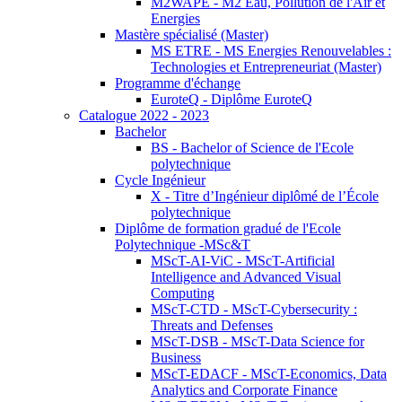
M2WAPE - M2 Eau, Pollution de l'Air et
Energies
Mastère spécialisé (Master)
MS ETRE - MS Energies Renouvelables :
Technologies et Entrepreneuriat (Master)
Programme d'échange
EuroteQ - Diplôme EuroteQ
Catalogue 2022 - 2023
Bachelor
BS - Bachelor of Science de l'Ecole
polytechnique
Cycle Ingénieur
X - Titre d’Ingénieur diplômé de l’École
polytechnique
Diplôme de formation gradué de l'Ecole
Polytechnique -MSc&T
MScT-AI-ViC - MScT-Artificial
Intelligence and Advanced Visual
Computing
MScT-CTD - MScT-Cybersecurity :
Threats and Defenses
MScT-DSB - MScT-Data Science for
Business
MScT-EDACF - MScT-Economics, Data
Analytics and Corporate Finance