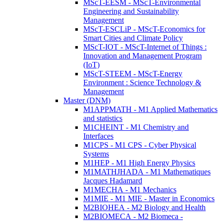
MScT-EESM - MScT-Environmental
Engineering and Sustainability
Management
MScT-ESCLiP - MScT-Economics for
Smart Cities and Climate Policy
MScT-IOT - MScT-Internet of Things :
Innovation and Management Program
(IoT)
MScT-STEEM - MScT-Energy
Environment : Science Technology &
Management
Master (DNM)
M1APPMATH - M1 Applied Mathematics
and statistics
M1CHEINT - M1 Chemistry and
Interfaces
M1CPS - M1 CPS - Cyber Physical
Systems
M1HEP - M1 High Energy Physics
M1MATHJHADA - M1 Mathematiques
Jacques Hadamard
M1MECHA - M1 Mechanics
M1MIE - M1 MIE - Master in Economics
M2BIOHEA - M2 Biology and Health
M2BIOMECA - M2 Biomeca -