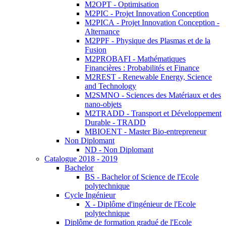
M2OPT - Optimisation
M2PIC - Projet Innovation Conception
M2PICA - Projet Innovation Conception -
Alternance
M2PPF - Physique des Plasmas et de la
Fusion
M2PROBAFI - Mathématiques
Financières : Probabilités et Finance
M2REST - Renewable Energy, Science
and Technology
M2SMNO - Sciences des Matériaux et des
nano-objets
M2TRADD - Transport et Développement
Durable - TRADD
MBIOENT - Master Bio-entrepreneur
Non Diplomant
ND - Non Diplomant
Catalogue 2018 - 2019
Bachelor
BS - Bachelor of Science de l'Ecole
polytechnique
Cycle Ingénieur
X - Diplôme d'ingénieur de l'Ecole
polytechnique
Diplôme de formation gradué de l'Ecole