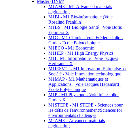
Master (DNM)
M1AME - M1 Advanced materials
engineering
M1BI - M1 Bio-informatique (Voie
Rosalind Franklin)
M1BS - M1 Biologie-Santé - Voie Boris
Ephrussi-X
M1C - M1 Chimie - Voie Fréderic Joliot-
Curie - Ecole Polytechnique
M1ECO - M1 Economie
M1HEP - M1 High Energy Physics
M1I - M1 Informatique - Voie Jacques
Herbrand - X
M1IESVIT - M1 Innovation, Entreprise, et
Société - Voie Innovation technologique
M1MAP - M1 Mathématiques et
Applications - Voie Jacques Hadamard -
École Polytechnique
M1P - M1 Physique - Voie Irène Joliot
Curie - X
M1STEPE - M1 STEPE - Sciences pour
les défis de l'environnement/Sciences for
environmentals challenges
M2AME - Advanced materials
engineering