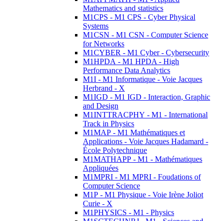
Mathematics and statistics
M1CPS - M1 CPS - Cyber Physical
Systems
M1CSN - M1 CSN - Computer Science
for Networks
M1CYBER - M1 Cyber - Cybersecurity
M1HPDA - M1 HPDA - High
Performance Data Analytics
M1I - M1 Informatique - Voie Jacques
Herbrand - X
M1IGD - M1 IGD - Interaction, Graphic
and Design
M1INTTRACPHY - M1 - International
Track in Physics
M1MAP - M1 Mathématiques et
Applications - Voie Jacques Hadamard -
École Polytechnique
M1MATHAPP - M1 - Mathématiques
Appliquées
M1MPRI - M1 MPRI - Foudations of
Computer Science
M1P - M1 Physique - Voie Irène Joliot
Curie - X
M1PHYSICS - M1 - Physics