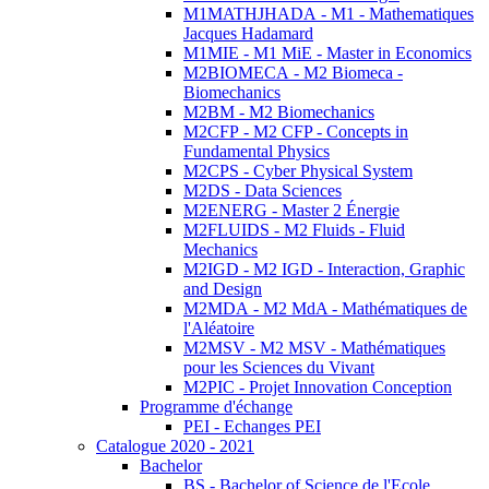
M1MATHJHADA - M1 - Mathematiques
Jacques Hadamard
M1MIE - M1 MiE - Master in Economics
M2BIOMECA - M2 Biomeca -
Biomechanics
M2BM - M2 Biomechanics
M2CFP - M2 CFP - Concepts in
Fundamental Physics
M2CPS - Cyber Physical System
M2DS - Data Sciences
M2ENERG - Master 2 Énergie
M2FLUIDS - M2 Fluids - Fluid
Mechanics
M2IGD - M2 IGD - Interaction, Graphic
and Design
M2MDA - M2 MdA - Mathématiques de
l'Aléatoire
M2MSV - M2 MSV - Mathématiques
pour les Sciences du Vivant
M2PIC - Projet Innovation Conception
Programme d'échange
PEI - Echanges PEI
Catalogue 2020 - 2021
Bachelor
BS - Bachelor of Science de l'Ecole