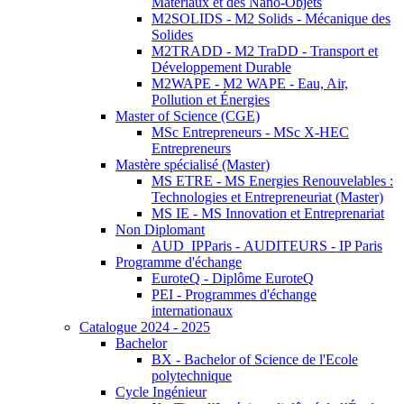
Matériaux et des Nano-Objets
M2SOLIDS - M2 Solids - Mécanique des
Solides
M2TRADD - M2 TraDD - Transport et
Développement Durable
M2WAPE - M2 WAPE - Eau, Air,
Pollution et Énergies
Master of Science (CGE)
MSc Entrepreneurs - MSc X-HEC
Entrepreneurs
Mastère spécialisé (Master)
MS ETRE - MS Energies Renouvelables :
Technologies et Entrepreneuriat (Master)
MS IE - MS Innovation et Entreprenariat
Non Diplomant
AUD_IPParis - AUDITEURS - IP Paris
Programme d'échange
EuroteQ - Diplôme EuroteQ
PEI - Programmes d'échange
internationaux
Catalogue 2024 - 2025
Bachelor
BX - Bachelor of Science de l'Ecole
polytechnique
Cycle Ingénieur