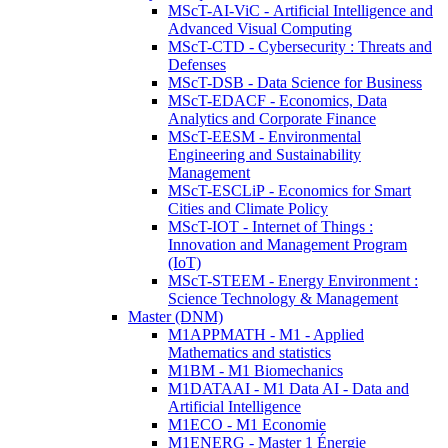
MScT-AI-ViC - Artificial Intelligence and
Advanced Visual Computing
MScT-CTD - Cybersecurity : Threats and
Defenses
MScT-DSB - Data Science for Business
MScT-EDACF - Economics, Data
Analytics and Corporate Finance
MScT-EESM - Environmental
Engineering and Sustainability
Management
MScT-ESCLiP - Economics for Smart
Cities and Climate Policy
MScT-IOT - Internet of Things :
Innovation and Management Program
(IoT)
MScT-STEEM - Energy Environment :
Science Technology & Management
Master (DNM)
M1APPMATH - M1 - Applied
Mathematics and statistics
M1BM - M1 Biomechanics
M1DATAAI - M1 Data AI - Data and
Artificial Intelligence
M1ECO - M1 Economie
M1ENERG - Master 1 Énergie