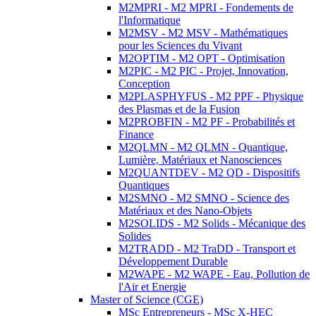
M2MPRI - M2 MPRI - Fondements de
l'Informatique
M2MSV - M2 MSV - Mathématiques
pour les Sciences du Vivant
M2OPTIM - M2 OPT - Optimisation
M2PIC - M2 PIC - Projet, Innovation,
Conception
M2PLASPHYFUS - M2 PPF - Physique
des Plasmas et de la Fusion
M2PROBFIN - M2 PF - Probabilités et
Finance
M2QLMN - M2 QLMN - Quantique,
Lumière, Matériaux et Nanosciences
M2QUANTDEV - M2 QD - Dispositifs
Quantiques
M2SMNO - M2 SMNO - Science des
Matériaux et des Nano-Objets
M2SOLIDS - M2 Solids - Mécanique des
Solides
M2TRADD - M2 TraDD - Transport et
Développement Durable
M2WAPE - M2 WAPE - Eau, Pollution de
l'Air et Energie
Master of Science (CGE)
MSc Entrepreneurs - MSc X-HEC