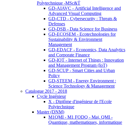
Polytechnique -MSc&T
GD-AIAVC - Artificial Intelligence and
Advanced Visual Computing
GD-CTD - Cybersecurity : Threats &
Defenses
GD-DSB - Data Science for Business
GD-ECOSEM - Ecotechnologies for
Sustainability & Environment
Management
GD-EDACF - Economics, Data Analytics
and Corporate Finance
GD-IOT - Internet of Things : Innovation
and Management Program (IoT)
GD-SCUP - Smart Cities and Urban
Policy
GD-STEEM - Energy Environment :
Science Technology & Management
Catalogue 2017 - 2018
Cycle Ingénieur
X - Diplôme d'ingénieur de l'Ecole
Polytechnique
Master (DNM)
M1QMI - M1 FODQ - Maj. QMI -
Quantique, mathematiques, informatique