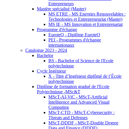
Entrepreneurs
Mastère spécialisé (Master)
MS ETRE - MS Energies Renouvelables :
Technologies et Entrepreneuriat (Master)
MS IE - MS Innovation et Entreprenariat
Programme d'échange
EuroteQ - Diplôme EuroteQ
PEI - Programmes d'échange
internationaux
Catalogue 2023 - 2024
Bachelor
BS - Bachelor of Science de l'Ecole
polytechnique
Cycle Ingénieur
X - Titre d’Ingénieur diplômé de l’École
polytechnique
Diplôme de formation gradué de l'Ecole
Polytechnique -MSc&T
MScT-AI-ViC - MScT-Artificial
Intelligence and Advanced Visual
Computing
MScT-CTD - MScT-Cybersecurity :
Threats and Defenses
MScT-DDDF - MScT-Double Degree
Data and Finance (DDDF)