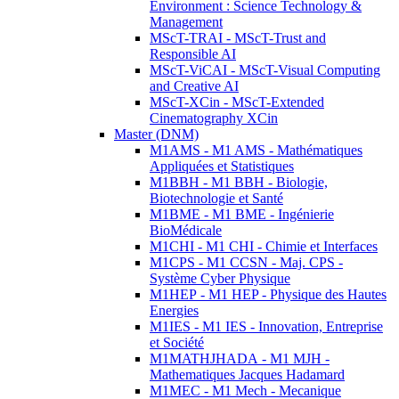
Environment : Science Technology &
Management
MScT-TRAI - MScT-Trust and
Responsible AI
MScT-ViCAI - MScT-Visual Computing
and Creative AI
MScT-XCin - MScT-Extended
Cinematography XCin
Master (DNM)
M1AMS - M1 AMS - Mathématiques
Appliquées et Statistiques
M1BBH - M1 BBH - Biologie,
Biotechnologie et Santé
M1BME - M1 BME - Ingénierie
BioMédicale
M1CHI - M1 CHI - Chimie et Interfaces
M1CPS - M1 CCSN - Maj. CPS -
Système Cyber Physique
M1HEP - M1 HEP - Physique des Hautes
Energies
M1IES - M1 IES - Innovation, Entreprise
et Société
M1MATHJHADA - M1 MJH -
Mathematiques Jacques Hadamard
M1MEC - M1 Mech - Mecanique