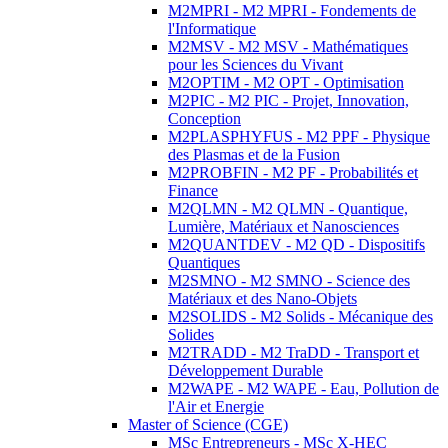
M2MPRI - M2 MPRI - Fondements de
l'Informatique
M2MSV - M2 MSV - Mathématiques
pour les Sciences du Vivant
M2OPTIM - M2 OPT - Optimisation
M2PIC - M2 PIC - Projet, Innovation,
Conception
M2PLASPHYFUS - M2 PPF - Physique
des Plasmas et de la Fusion
M2PROBFIN - M2 PF - Probabilités et
Finance
M2QLMN - M2 QLMN - Quantique,
Lumière, Matériaux et Nanosciences
M2QUANTDEV - M2 QD - Dispositifs
Quantiques
M2SMNO - M2 SMNO - Science des
Matériaux et des Nano-Objets
M2SOLIDS - M2 Solids - Mécanique des
Solides
M2TRADD - M2 TraDD - Transport et
Développement Durable
M2WAPE - M2 WAPE - Eau, Pollution de
l'Air et Energie
Master of Science (CGE)
MSc Entrepreneurs - MSc X-HEC