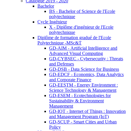
Catalogue 2019 - 2020
Bachelor
BS - Bachelor of Science de l'Ecole
polytechnique
Cycle Ingénieur
X - Diplôme d'ingénieur de l'Ecole
polytechnique
Diplôme de formation gradué de l'Ecole
Polytechnique -MSc&T
GD-AIM - Artificial Intelligence and
Advanced Visual Computing
GD-CYBSEC - Cybersecurity : Threats
and Defenses
GD-DSB - Data Science for Business
GD-EDCF - Economics, Data Analytics
and Corporate Finance
GD-EESTM - Energy Environment :
Science Technology & Management
GD-ESEM - Ecotechnologies for
Sustainability & Environment
Management
GD-IOT - Internet of Things : Innovation
and Management Program (IoT)
GD-SCUP - Smart Cities and Urban
Policy