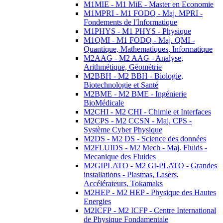
M1MIE - M1 MiE - Master en Economie
M1MPRI - M1 FODQ - Maj. MPRI -
Fondements de l'Informatique
M1PHYS - M1 PHYS - Physique
M1QMI - M1 FODQ - Maj. QMI -
Quantique, Mathematiques, Informatique
M2AAG - M2 AAG - Analyse,
Arithmétique, Géométrie
M2BBH - M2 BBH - Biologie,
Biotechnologie et Santé
M2BME - M2 BME - Ingénierie
BioMédicale
M2CHI - M2 CHI - Chimie et Interfaces
M2CPS - M2 CCSN - Maj. CPS -
Système Cyber Physique
M2DS - M2 DS - Science des données
M2FLUIDS - M2 Mech - Maj. Fluids -
Mecanique des Fluides
M2GIPLATO - M2 GI-PLATO - Grandes
installations - Plasmas, Lasers,
Accélérateurs, Tokamaks
M2HEP - M2 HEP - Physique des Hautes
Energies
M2ICFP - M2 ICFP - Centre International
de Physique Fondamentale