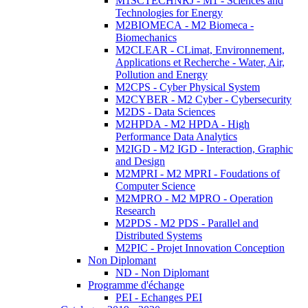
M1SCTECHNRJ - M1 - Sciences and
Technologies for Energy
M2BIOMECA - M2 Biomeca -
Biomechanics
M2CLEAR - CLimat, Environnement,
Applications et Recherche - Water, Air,
Pollution and Energy
M2CPS - Cyber Physical System
M2CYBER - M2 Cyber - Cybersecurity
M2DS - Data Sciences
M2HPDA - M2 HPDA - High
Performance Data Analytics
M2IGD - M2 IGD - Interaction, Graphic
and Design
M2MPRI - M2 MPRI - Foudations of
Computer Science
M2MPRO - M2 MPRO - Operation
Research
M2PDS - M2 PDS - Parallel and
Distributed Systems
M2PIC - Projet Innovation Conception
Non Diplomant
ND - Non Diplomant
Programme d'échange
PEI - Echanges PEI