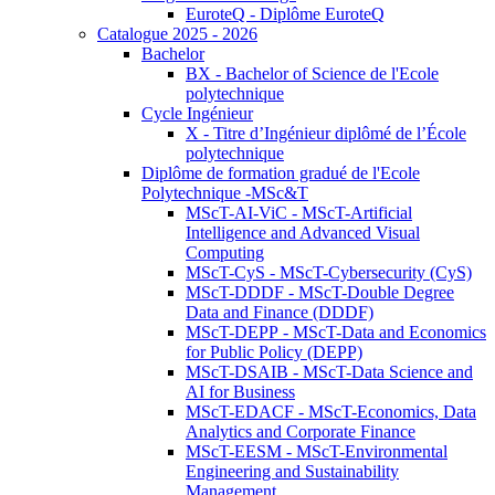
EuroteQ - Diplôme EuroteQ
Catalogue 2025 - 2026
Bachelor
BX - Bachelor of Science de l'Ecole
polytechnique
Cycle Ingénieur
X - Titre d’Ingénieur diplômé de l’École
polytechnique
Diplôme de formation gradué de l'Ecole
Polytechnique -MSc&T
MScT-AI-ViC - MScT-Artificial
Intelligence and Advanced Visual
Computing
MScT-CyS - MScT-Cybersecurity (CyS)
MScT-DDDF - MScT-Double Degree
Data and Finance (DDDF)
MScT-DEPP - MScT-Data and Economics
for Public Policy (DEPP)
MScT-DSAIB - MScT-Data Science and
AI for Business
MScT-EDACF - MScT-Economics, Data
Analytics and Corporate Finance
MScT-EESM - MScT-Environmental
Engineering and Sustainability
Management