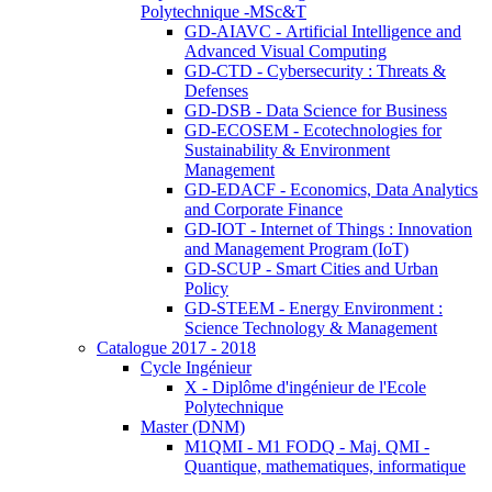
Polytechnique -MSc&T
GD-AIAVC - Artificial Intelligence and
Advanced Visual Computing
GD-CTD - Cybersecurity : Threats &
Defenses
GD-DSB - Data Science for Business
GD-ECOSEM - Ecotechnologies for
Sustainability & Environment
Management
GD-EDACF - Economics, Data Analytics
and Corporate Finance
GD-IOT - Internet of Things : Innovation
and Management Program (IoT)
GD-SCUP - Smart Cities and Urban
Policy
GD-STEEM - Energy Environment :
Science Technology & Management
Catalogue 2017 - 2018
Cycle Ingénieur
X - Diplôme d'ingénieur de l'Ecole
Polytechnique
Master (DNM)
M1QMI - M1 FODQ - Maj. QMI -
Quantique, mathematiques, informatique