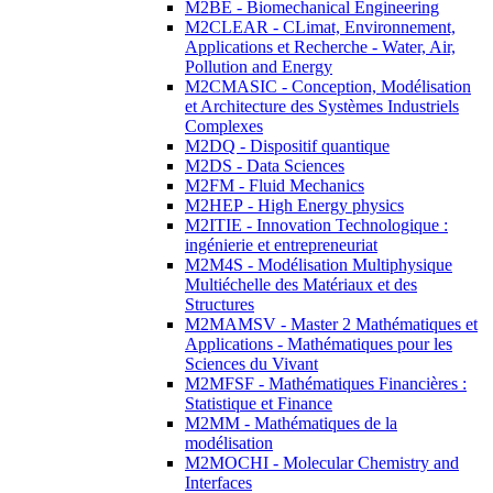
M2BE - Biomechanical Engineering
M2CLEAR - CLimat, Environnement,
Applications et Recherche - Water, Air,
Pollution and Energy
M2CMASIC - Conception, Modélisation
et Architecture des Systèmes Industriels
Complexes
M2DQ - Dispositif quantique
M2DS - Data Sciences
M2FM - Fluid Mechanics
M2HEP - High Energy physics
M2ITIE - Innovation Technologique :
ingénierie et entrepreneuriat
M2M4S - Modélisation Multiphysique
Multiéchelle des Matériaux et des
Structures
M2MAMSV - Master 2 Mathématiques et
Applications - Mathématiques pour les
Sciences du Vivant
M2MFSF - Mathématiques Financières :
Statistique et Finance
M2MM - Mathématiques de la
modélisation
M2MOCHI - Molecular Chemistry and
Interfaces