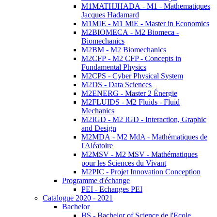
M1MATHJHADA - M1 - Mathematiques
Jacques Hadamard
M1MIE - M1 MiE - Master in Economics
M2BIOMECA - M2 Biomeca -
Biomechanics
M2BM - M2 Biomechanics
M2CFP - M2 CFP - Concepts in
Fundamental Physics
M2CPS - Cyber Physical System
M2DS - Data Sciences
M2ENERG - Master 2 Énergie
M2FLUIDS - M2 Fluids - Fluid
Mechanics
M2IGD - M2 IGD - Interaction, Graphic
and Design
M2MDA - M2 MdA - Mathématiques de
l'Aléatoire
M2MSV - M2 MSV - Mathématiques
pour les Sciences du Vivant
M2PIC - Projet Innovation Conception
Programme d'échange
PEI - Echanges PEI
Catalogue 2020 - 2021
Bachelor
BS - Bachelor of Science de l'Ecole