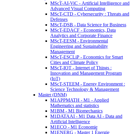
MScT-AI-ViC - Artificial Intelligence and
Advanced Visual Computing
MScT-CTD - Cybersecurity : Threats and
Defenses
MScT-DSB - Data Science for Business
MScT-EDACF - Economics, Data
Analytics and Corporate Finance
MScT-EESM - Environmental
Engineering and Sustainability
Management
MScT-ESCLiP - Economics for Smart
Cities and Climate Policy
MScT-IOT - Internet of Things :
Innovation and Management Program
(IoT)
MScT-STEEM - Energy Environment :
Science Technology & Management
Master (DNM)
M1APPMATH - M1 - Applied
Mathematics and statistics
M1BM - M1 Biomechanics
M1DATAAI - M1 Data AI - Data and
Artificial Intelligence
M1ECO - M1 Economie
M1ENERG - Master 1 Énergie