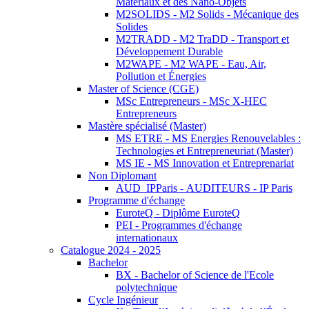
Matériaux et des Nano-Objets
M2SOLIDS - M2 Solids - Mécanique des
Solides
M2TRADD - M2 TraDD - Transport et
Développement Durable
M2WAPE - M2 WAPE - Eau, Air,
Pollution et Énergies
Master of Science (CGE)
MSc Entrepreneurs - MSc X-HEC
Entrepreneurs
Mastère spécialisé (Master)
MS ETRE - MS Energies Renouvelables :
Technologies et Entrepreneuriat (Master)
MS IE - MS Innovation et Entreprenariat
Non Diplomant
AUD_IPParis - AUDITEURS - IP Paris
Programme d'échange
EuroteQ - Diplôme EuroteQ
PEI - Programmes d'échange
internationaux
Catalogue 2024 - 2025
Bachelor
BX - Bachelor of Science de l'Ecole
polytechnique
Cycle Ingénieur