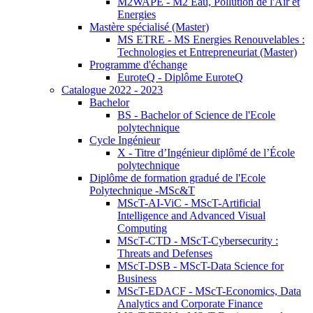
M2WAPE - M2 Eau, Pollution de l'Air et
Energies
Mastère spécialisé (Master)
MS ETRE - MS Energies Renouvelables :
Technologies et Entrepreneuriat (Master)
Programme d'échange
EuroteQ - Diplôme EuroteQ
Catalogue 2022 - 2023
Bachelor
BS - Bachelor of Science de l'Ecole
polytechnique
Cycle Ingénieur
X - Titre d’Ingénieur diplômé de l’École
polytechnique
Diplôme de formation gradué de l'Ecole
Polytechnique -MSc&T
MScT-AI-ViC - MScT-Artificial
Intelligence and Advanced Visual
Computing
MScT-CTD - MScT-Cybersecurity :
Threats and Defenses
MScT-DSB - MScT-Data Science for
Business
MScT-EDACF - MScT-Economics, Data
Analytics and Corporate Finance