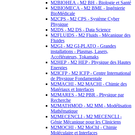
M2BIOHEA - M2 BH - Biologie et Santé
M2BIOMECA - M2 BME - Ingénierie
BioMédicale
M2CPS - M2 CPS - Système Cyber
Physique
M2DS - M2 DS - Data Science
M2FLUIDS - M2 Fluids - Mécanique des
Fluides
M2GI - M2 GI-PLATO - Grandes
installations - Plasmas, Lasers,
Accélérateurs, Tokamaks
M2HEP - M2 HEP - Physique des Hautes
Energies
M2ICFP - M2 ICFP - Centre International
de Physique Fondamentale
M2MACHI - M2 MACHI - Chimie des
Matériaux et Interfaces
M2MARES - M2 PBR - Physique par
Recherche
M2MATHMOD - M2 MM - Modélisation
Mathématique
M2MECENCLI - M2 MECENCLI -
Génie Mécanique pour les Cliniciens
M2MOCHI - M2 MoChI - Chimie
Moléculaire et Interfaces