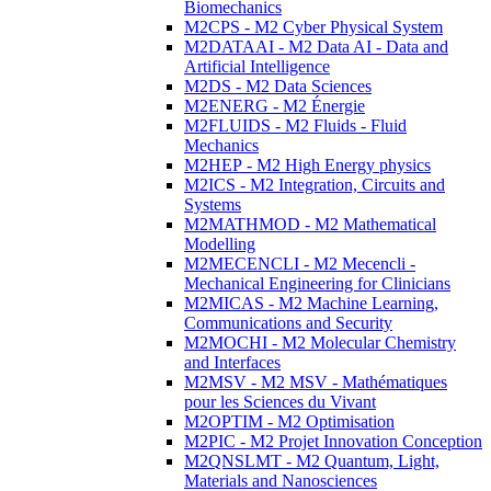
Biomechanics
M2CPS - M2 Cyber Physical System
M2DATAAI - M2 Data AI - Data and
Artificial Intelligence
M2DS - M2 Data Sciences
M2ENERG - M2 Énergie
M2FLUIDS - M2 Fluids - Fluid
Mechanics
M2HEP - M2 High Energy physics
M2ICS - M2 Integration, Circuits and
Systems
M2MATHMOD - M2 Mathematical
Modelling
M2MECENCLI - M2 Mecencli -
Mechanical Engineering for Clinicians
M2MICAS - M2 Machine Learning,
Communications and Security
M2MOCHI - M2 Molecular Chemistry
and Interfaces
M2MSV - M2 MSV - Mathématiques
pour les Sciences du Vivant
M2OPTIM - M2 Optimisation
M2PIC - M2 Projet Innovation Conception
M2QNSLMT - M2 Quantum, Light,
Materials and Nanosciences