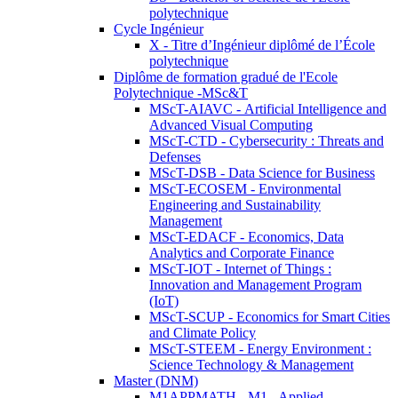
polytechnique
Cycle Ingénieur
X - Titre d’Ingénieur diplômé de l’École
polytechnique
Diplôme de formation gradué de l'Ecole
Polytechnique -MSc&T
MScT-AIAVC - Artificial Intelligence and
Advanced Visual Computing
MScT-CTD - Cybersecurity : Threats and
Defenses
MScT-DSB - Data Science for Business
MScT-ECOSEM - Environmental
Engineering and Sustainability
Management
MScT-EDACF - Economics, Data
Analytics and Corporate Finance
MScT-IOT - Internet of Things :
Innovation and Management Program
(IoT)
MScT-SCUP - Economics for Smart Cities
and Climate Policy
MScT-STEEM - Energy Environment :
Science Technology & Management
Master (DNM)
M1APPMATH - M1 - Applied