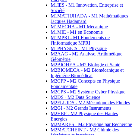
M1IES - M1 Innovation, Entreprise et
Société
M1MATHJHADA - M1 Mathématiques
Jacques Hadamard
M1MECHA - M1 Mécanique
M1MIE - M1 en Economie
M1MPRI - M1 Fondements de
l'Informatique MPRI
M1PHYSICS - M1 Physique
M2AAG - M2 Analyse, Arithmétique,
Géométrie
M2BIOHEA - M2 Biologie et Santé
M2BIOMECA - M2 Biomécanique et
Ingéniérie Biomédical
M2CFP - M2 Concepts en Physique
Fondamentale
M2CPS - M2 Système Cyber Physique
M2DS - M2 Data Science
M2FLUIDS - M2 Mécanique des Fluides
M2GI - M2 Grands Instruments
M2HEP - M2 Physique des Hautes
Energies
M2MARES - M2 Physique par Recherche
M2MATCHEINT - M2 Chimie des