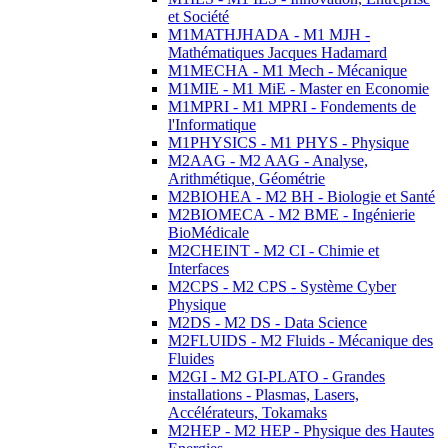
et Société
M1MATHJHADA - M1 MJH -
Mathématiques Jacques Hadamard
M1MECHA - M1 Mech - Mécanique
M1MIE - M1 MiE - Master en Economie
M1MPRI - M1 MPRI - Fondements de
l'Informatique
M1PHYSICS - M1 PHYS - Physique
M2AAG - M2 AAG - Analyse,
Arithmétique, Géométrie
M2BIOHEA - M2 BH - Biologie et Santé
M2BIOMECA - M2 BME - Ingénierie
BioMédicale
M2CHEINT - M2 CI - Chimie et
Interfaces
M2CPS - M2 CPS - Système Cyber
Physique
M2DS - M2 DS - Data Science
M2FLUIDS - M2 Fluids - Mécanique des
Fluides
M2GI - M2 GI-PLATO - Grandes
installations - Plasmas, Lasers,
Accélérateurs, Tokamaks
M2HEP - M2 HEP - Physique des Hautes