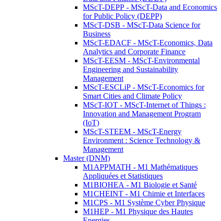
MScT-DEPP - MScT-Data and Economics
for Public Policy (DEPP)
MScT-DSB - MScT-Data Science for
Business
MScT-EDACF - MScT-Economics, Data
Analytics and Corporate Finance
MScT-EESM - MScT-Environmental
Engineering and Sustainability
Management
MScT-ESCLiP - MScT-Economics for
Smart Cities and Climate Policy
MScT-IOT - MScT-Internet of Things :
Innovation and Management Program
(IoT)
MScT-STEEM - MScT-Energy
Environment : Science Technology &
Management
Master (DNM)
M1APPMATH - M1 Mathématiques
Appliquées et Statistiques
M1BIOHEA - M1 Biologie et Santé
M1CHEINT - M1 Chimie et Interfaces
M1CPS - M1 Système Cyber Physique
M1HEP - M1 Physique des Hautes
Energies