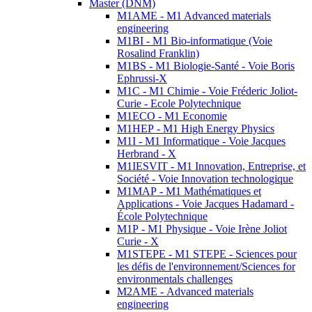
Master (DNM)
M1AME - M1 Advanced materials
engineering
M1BI - M1 Bio-informatique (Voie
Rosalind Franklin)
M1BS - M1 Biologie-Santé - Voie Boris
Ephrussi-X
M1C - M1 Chimie - Voie Fréderic Joliot-
Curie - Ecole Polytechnique
M1ECO - M1 Economie
M1HEP - M1 High Energy Physics
M1I - M1 Informatique - Voie Jacques
Herbrand - X
M1IESVIT - M1 Innovation, Entreprise, et
Société - Voie Innovation technologique
M1MAP - M1 Mathématiques et
Applications - Voie Jacques Hadamard -
École Polytechnique
M1P - M1 Physique - Voie Irène Joliot
Curie - X
M1STEPE - M1 STEPE - Sciences pour
les défis de l'environnement/Sciences for
environmentals challenges
M2AME - Advanced materials
engineering