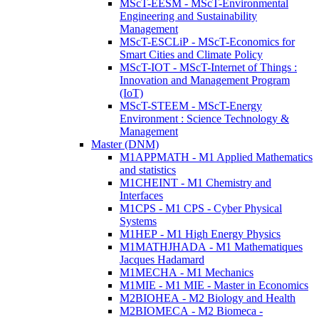
MScT-EESM - MScT-Environmental
Engineering and Sustainability
Management
MScT-ESCLiP - MScT-Economics for
Smart Cities and Climate Policy
MScT-IOT - MScT-Internet of Things :
Innovation and Management Program
(IoT)
MScT-STEEM - MScT-Energy
Environment : Science Technology &
Management
Master (DNM)
M1APPMATH - M1 Applied Mathematics
and statistics
M1CHEINT - M1 Chemistry and
Interfaces
M1CPS - M1 CPS - Cyber Physical
Systems
M1HEP - M1 High Energy Physics
M1MATHJHADA - M1 Mathematiques
Jacques Hadamard
M1MECHA - M1 Mechanics
M1MIE - M1 MIE - Master in Economics
M2BIOHEA - M2 Biology and Health
M2BIOMECA - M2 Biomeca -