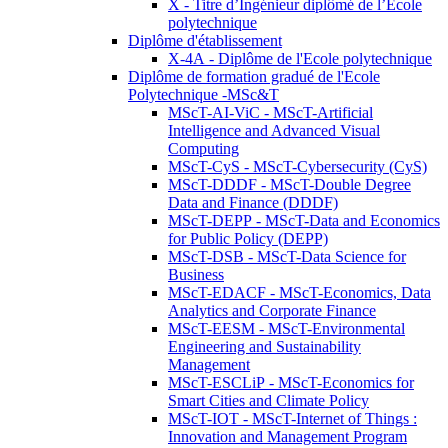
X - Titre d’Ingénieur diplômé de l’École
polytechnique
Diplôme d'établissement
X-4A - Diplôme de l'Ecole polytechnique
Diplôme de formation gradué de l'Ecole
Polytechnique -MSc&T
MScT-AI-ViC - MScT-Artificial
Intelligence and Advanced Visual
Computing
MScT-CyS - MScT-Cybersecurity (CyS)
MScT-DDDF - MScT-Double Degree
Data and Finance (DDDF)
MScT-DEPP - MScT-Data and Economics
for Public Policy (DEPP)
MScT-DSB - MScT-Data Science for
Business
MScT-EDACF - MScT-Economics, Data
Analytics and Corporate Finance
MScT-EESM - MScT-Environmental
Engineering and Sustainability
Management
MScT-ESCLiP - MScT-Economics for
Smart Cities and Climate Policy
MScT-IOT - MScT-Internet of Things :
Innovation and Management Program