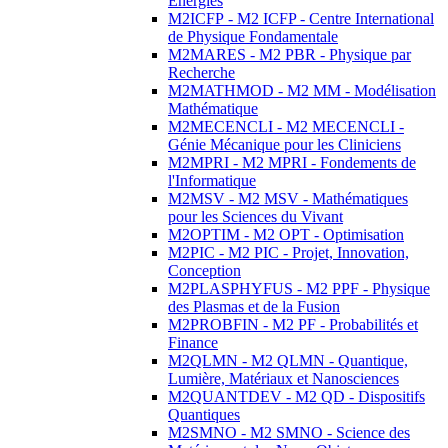
Energies
M2ICFP - M2 ICFP - Centre International
de Physique Fondamentale
M2MARES - M2 PBR - Physique par
Recherche
M2MATHMOD - M2 MM - Modélisation
Mathématique
M2MECENCLI - M2 MECENCLI -
Génie Mécanique pour les Cliniciens
M2MPRI - M2 MPRI - Fondements de
l'Informatique
M2MSV - M2 MSV - Mathématiques
pour les Sciences du Vivant
M2OPTIM - M2 OPT - Optimisation
M2PIC - M2 PIC - Projet, Innovation,
Conception
M2PLASPHYFUS - M2 PPF - Physique
des Plasmas et de la Fusion
M2PROBFIN - M2 PF - Probabilités et
Finance
M2QLMN - M2 QLMN - Quantique,
Lumière, Matériaux et Nanosciences
M2QUANTDEV - M2 QD - Dispositifs
Quantiques
M2SMNO - M2 SMNO - Science des