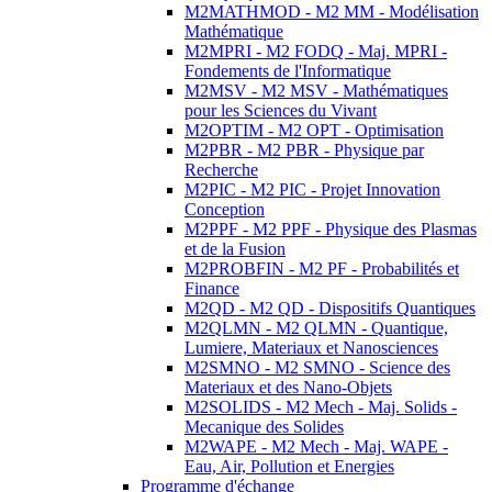
M2MATHMOD - M2 MM - Modélisation
Mathématique
M2MPRI - M2 FODQ - Maj. MPRI -
Fondements de l'Informatique
M2MSV - M2 MSV - Mathématiques
pour les Sciences du Vivant
M2OPTIM - M2 OPT - Optimisation
M2PBR - M2 PBR - Physique par
Recherche
M2PIC - M2 PIC - Projet Innovation
Conception
M2PPF - M2 PPF - Physique des Plasmas
et de la Fusion
M2PROBFIN - M2 PF - Probabilités et
Finance
M2QD - M2 QD - Dispositifs Quantiques
M2QLMN - M2 QLMN - Quantique,
Lumiere, Materiaux et Nanosciences
M2SMNO - M2 SMNO - Science des
Materiaux et des Nano-Objets
M2SOLIDS - M2 Mech - Maj. Solids -
Mecanique des Solides
M2WAPE - M2 Mech - Maj. WAPE -
Eau, Air, Pollution et Energies
Programme d'échange