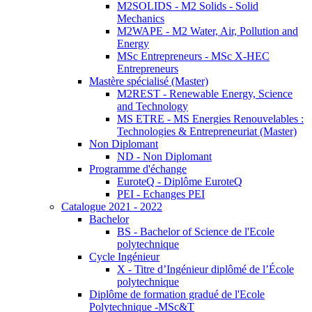
M2SOLIDS - M2 Solids - Solid
Mechanics
M2WAPE - M2 Water, Air, Pollution and
Energy
MSc Entrepreneurs - MSc X-HEC
Entrepreneurs
Mastère spécialisé (Master)
M2REST - Renewable Energy, Science
and Technology
MS ETRE - MS Energies Renouvelables :
Technologies & Entrepreneuriat (Master)
Non Diplomant
ND - Non Diplomant
Programme d'échange
EuroteQ - Diplôme EuroteQ
PEI - Echanges PEI
Catalogue 2021 - 2022
Bachelor
BS - Bachelor of Science de l'Ecole
polytechnique
Cycle Ingénieur
X - Titre d’Ingénieur diplômé de l’École
polytechnique
Diplôme de formation gradué de l'Ecole
Polytechnique -MSc&T