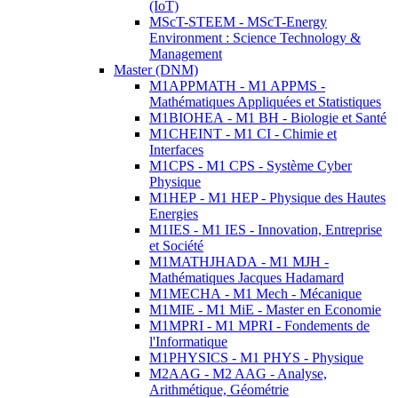
(IoT)
MScT-STEEM - MScT-Energy
Environment : Science Technology &
Management
Master (DNM)
M1APPMATH - M1 APPMS -
Mathématiques Appliquées et Statistiques
M1BIOHEA - M1 BH - Biologie et Santé
M1CHEINT - M1 CI - Chimie et
Interfaces
M1CPS - M1 CPS - Système Cyber
Physique
M1HEP - M1 HEP - Physique des Hautes
Energies
M1IES - M1 IES - Innovation, Entreprise
et Société
M1MATHJHADA - M1 MJH -
Mathématiques Jacques Hadamard
M1MECHA - M1 Mech - Mécanique
M1MIE - M1 MiE - Master en Economie
M1MPRI - M1 MPRI - Fondements de
l'Informatique
M1PHYSICS - M1 PHYS - Physique
M2AAG - M2 AAG - Analyse,
Arithmétique, Géométrie