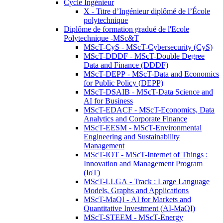
Cycle Ingénieur
X - Titre d’Ingénieur diplômé de l’École
polytechnique
Diplôme de formation gradué de l'Ecole
Polytechnique -MSc&T
MScT-CyS - MScT-Cybersecurity (CyS)
MScT-DDDF - MScT-Double Degree
Data and Finance (DDDF)
MScT-DEPP - MScT-Data and Economics
for Public Policy (DEPP)
MScT-DSAIB - MScT-Data Science and
AI for Business
MScT-EDACF - MScT-Economics, Data
Analytics and Corporate Finance
MScT-EESM - MScT-Environmental
Engineering and Sustainability
Management
MScT-IOT - MScT-Internet of Things :
Innovation and Management Program
(IoT)
MScT-LLGA - Track : Large Language
Models, Graphs and Applications
MScT-MaQI - AI for Markets and
Quantitative Investment (AI-MaQI)
MScT-STEEM - MScT-Energy