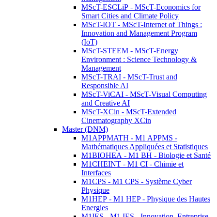
MScT-ESCLiP - MScT-Economics for
Smart Cities and Climate Policy
MScT-IOT - MScT-Internet of Things :
Innovation and Management Program
(IoT)
MScT-STEEM - MScT-Energy
Environment : Science Technology &
Management
MScT-TRAI - MScT-Trust and
Responsible AI
MScT-ViCAI - MScT-Visual Computing
and Creative AI
MScT-XCin - MScT-Extended
Cinematography XCin
Master (DNM)
M1APPMATH - M1 APPMS -
Mathématiques Appliquées et Statistiques
M1BIOHEA - M1 BH - Biologie et Santé
M1CHEINT - M1 CI - Chimie et
Interfaces
M1CPS - M1 CPS - Système Cyber
Physique
M1HEP - M1 HEP - Physique des Hautes
Energies
M1IES - M1 IES - Innovation, Entreprise