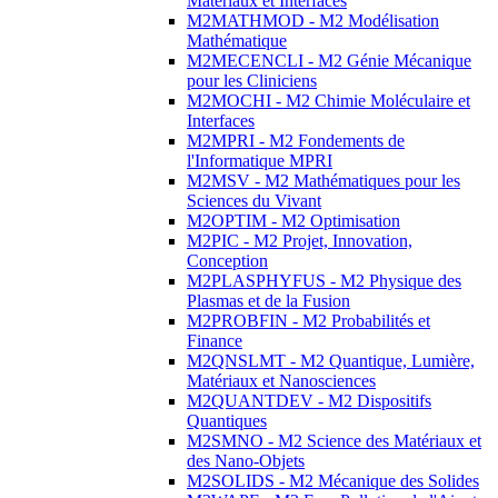
Matériaux et Interfaces
M2MATHMOD - M2 Modélisation
Mathématique
M2MECENCLI - M2 Génie Mécanique
pour les Cliniciens
M2MOCHI - M2 Chimie Moléculaire et
Interfaces
M2MPRI - M2 Fondements de
l'Informatique MPRI
M2MSV - M2 Mathématiques pour les
Sciences du Vivant
M2OPTIM - M2 Optimisation
M2PIC - M2 Projet, Innovation,
Conception
M2PLASPHYFUS - M2 Physique des
Plasmas et de la Fusion
M2PROBFIN - M2 Probabilités et
Finance
M2QNSLMT - M2 Quantique, Lumière,
Matériaux et Nanosciences
M2QUANTDEV - M2 Dispositifs
Quantiques
M2SMNO - M2 Science des Matériaux et
des Nano-Objets
M2SOLIDS - M2 Mécanique des Solides