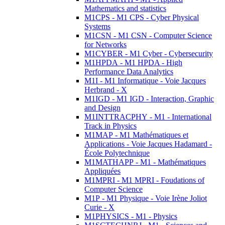
Mathematics and statistics
M1CPS - M1 CPS - Cyber Physical
Systems
M1CSN - M1 CSN - Computer Science
for Networks
M1CYBER - M1 Cyber - Cybersecurity
M1HPDA - M1 HPDA - High
Performance Data Analytics
M1I - M1 Informatique - Voie Jacques
Herbrand - X
M1IGD - M1 IGD - Interaction, Graphic
and Design
M1INTTRACPHY - M1 - International
Track in Physics
M1MAP - M1 Mathématiques et
Applications - Voie Jacques Hadamard -
École Polytechnique
M1MATHAPP - M1 - Mathématiques
Appliquées
M1MPRI - M1 MPRI - Foudations of
Computer Science
M1P - M1 Physique - Voie Irène Joliot
Curie - X
M1PHYSICS - M1 - Physics