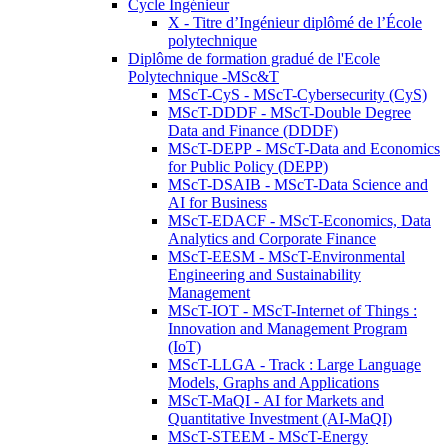
Cycle Ingénieur
X - Titre d’Ingénieur diplômé de l’École
polytechnique
Diplôme de formation gradué de l'Ecole
Polytechnique -MSc&T
MScT-CyS - MScT-Cybersecurity (CyS)
MScT-DDDF - MScT-Double Degree
Data and Finance (DDDF)
MScT-DEPP - MScT-Data and Economics
for Public Policy (DEPP)
MScT-DSAIB - MScT-Data Science and
AI for Business
MScT-EDACF - MScT-Economics, Data
Analytics and Corporate Finance
MScT-EESM - MScT-Environmental
Engineering and Sustainability
Management
MScT-IOT - MScT-Internet of Things :
Innovation and Management Program
(IoT)
MScT-LLGA - Track : Large Language
Models, Graphs and Applications
MScT-MaQI - AI for Markets and
Quantitative Investment (AI-MaQI)
MScT-STEEM - MScT-Energy