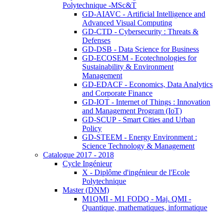
Polytechnique -MSc&T
GD-AIAVC - Artificial Intelligence and
Advanced Visual Computing
GD-CTD - Cybersecurity : Threats &
Defenses
GD-DSB - Data Science for Business
GD-ECOSEM - Ecotechnologies for
Sustainability & Environment
Management
GD-EDACF - Economics, Data Analytics
and Corporate Finance
GD-IOT - Internet of Things : Innovation
and Management Program (IoT)
GD-SCUP - Smart Cities and Urban
Policy
GD-STEEM - Energy Environment :
Science Technology & Management
Catalogue 2017 - 2018
Cycle Ingénieur
X - Diplôme d'ingénieur de l'Ecole
Polytechnique
Master (DNM)
M1QMI - M1 FODQ - Maj. QMI -
Quantique, mathematiques, informatique