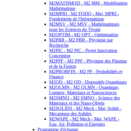
M2MATHMOD - M2 MM - Modélisation
Mathématique
M2MPRI - M2 FODQ - Maj. MPRI -
Fondements de l'Informatique
M2MSV - M2 MSV - Mathématiques
pour les Sciences du Vivant
M2OPTIM - M2 OPT - Optimisation
M2PBR - M2 PBR - Physique par
Recherche
M2PIC - M2 PIC - Projet Innovation
Conception
M2PPF - M2 PPF - Physique des Plasmas
et de la Fusion
M2PROBFIN - M2 PF - Probabilités et
Finance
M2QD - M2 QD - Dispositifs Quantiques
M2QLMN - M2 QLMN - Quantique,
Lumiere, Materiaux et Nanosciences
M2SMNO - M2 SMNO - Science des
Materiaux et des Nano-Objets
M2SOLIDS - M2 Mech - Maj. Solids -
Mecanique des Solides
M2WAPE - M2 Mech - Maj. WAPE -
Eau, Air, Pollution et Energies
Programme d'échange