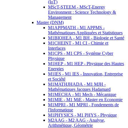
(IoT)
MScT-STEEM - MScT-Energy
Environment : Science Technology &
Management
Master (DNM)
M1APPMATH - M1 APPMS -
Mathématiques Appliquées et Statistiques
M1BIOHEA - M1 BH - Biologie et Santé
M1CHEINT - M1 CI - Chimie et
Interfaces
M1CPS - M1 CPS - Système Cyber
Physique
M1HEP - M1 HEP - Physique des Hautes
Energies
M1IES - M1 IES - Innovation, Entreprise
et Société
M1MATHJHADA - M1 MJH -
Mathématiques Jacques Hadamard
M1MECHA - M1 Mech - Mécanique
M1MIE - M1 MiE - Master en Economie
M1MPRI - M1 MPRI - Fondements de
l'Informatique
M1PHYSICS - M1 PHYS - Physique
M2AAG - M2 AAG - Analyse,
Arithmétique, Géométrie