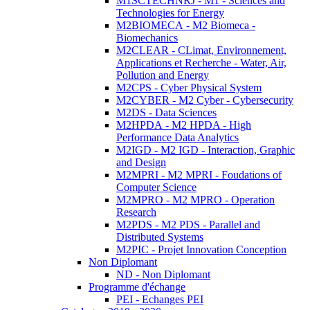
M1SCTECHNRJ - M1 - Sciences and
Technologies for Energy
M2BIOMECA - M2 Biomeca -
Biomechanics
M2CLEAR - CLimat, Environnement,
Applications et Recherche - Water, Air,
Pollution and Energy
M2CPS - Cyber Physical System
M2CYBER - M2 Cyber - Cybersecurity
M2DS - Data Sciences
M2HPDA - M2 HPDA - High
Performance Data Analytics
M2IGD - M2 IGD - Interaction, Graphic
and Design
M2MPRI - M2 MPRI - Foudations of
Computer Science
M2MPRO - M2 MPRO - Operation
Research
M2PDS - M2 PDS - Parallel and
Distributed Systems
M2PIC - Projet Innovation Conception
Non Diplomant
ND - Non Diplomant
Programme d'échange
PEI - Echanges PEI