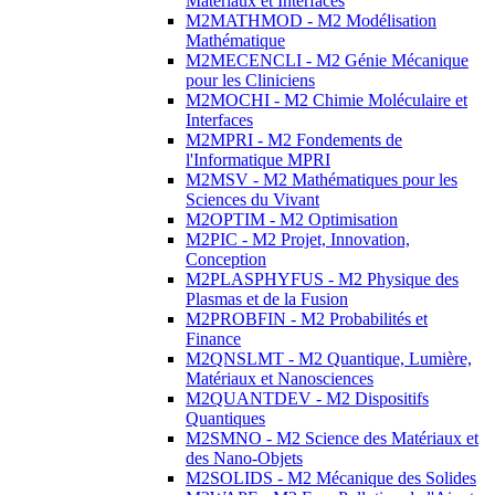
Matériaux et Interfaces
M2MATHMOD - M2 Modélisation
Mathématique
M2MECENCLI - M2 Génie Mécanique
pour les Cliniciens
M2MOCHI - M2 Chimie Moléculaire et
Interfaces
M2MPRI - M2 Fondements de
l'Informatique MPRI
M2MSV - M2 Mathématiques pour les
Sciences du Vivant
M2OPTIM - M2 Optimisation
M2PIC - M2 Projet, Innovation,
Conception
M2PLASPHYFUS - M2 Physique des
Plasmas et de la Fusion
M2PROBFIN - M2 Probabilités et
Finance
M2QNSLMT - M2 Quantique, Lumière,
Matériaux et Nanosciences
M2QUANTDEV - M2 Dispositifs
Quantiques
M2SMNO - M2 Science des Matériaux et
des Nano-Objets
M2SOLIDS - M2 Mécanique des Solides