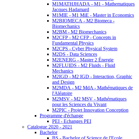
M1MATHJHADA - M1 - Mathematiques
Jacques Hadamard
M1MIE - M1 MiE - Master in Economics
M2BIOMECA - M2 Biomeca -
Biomechanics
M2BM - M2 Biomechanics
M2CFP - M2 CFP - Concepts in
Fundamental Physics
M2CPS - Cyber Physical System
M2DS - Data Sciences
M2ENERG - Master 2 Énergie
M2FLUIDS - M2 Fluids - Fluid
Mechanics
M2IGD - M2 IGD - Interaction, Graphic
and Design
M2MDA - M2 MdA - Mathématiques de
l'Aléatoire
M2MSV - M2 MSV - Mathématiques
pour les Sciences du Vivant
M2PIC - Projet Innovation Conception
Programme d'échange
PEI - Echanges PEI
Catalogue 2020 - 2021
Bachelor
BS - Bachelor of Science de l'Ecole