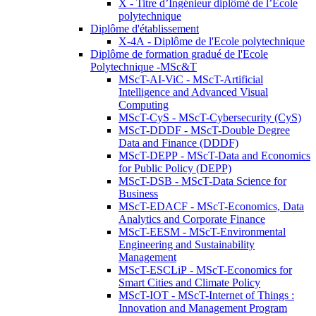
X - Titre d’Ingénieur diplômé de l’École
polytechnique
Diplôme d'établissement
X-4A - Diplôme de l'Ecole polytechnique
Diplôme de formation gradué de l'Ecole
Polytechnique -MSc&T
MScT-AI-ViC - MScT-Artificial
Intelligence and Advanced Visual
Computing
MScT-CyS - MScT-Cybersecurity (CyS)
MScT-DDDF - MScT-Double Degree
Data and Finance (DDDF)
MScT-DEPP - MScT-Data and Economics
for Public Policy (DEPP)
MScT-DSB - MScT-Data Science for
Business
MScT-EDACF - MScT-Economics, Data
Analytics and Corporate Finance
MScT-EESM - MScT-Environmental
Engineering and Sustainability
Management
MScT-ESCLiP - MScT-Economics for
Smart Cities and Climate Policy
MScT-IOT - MScT-Internet of Things :
Innovation and Management Program