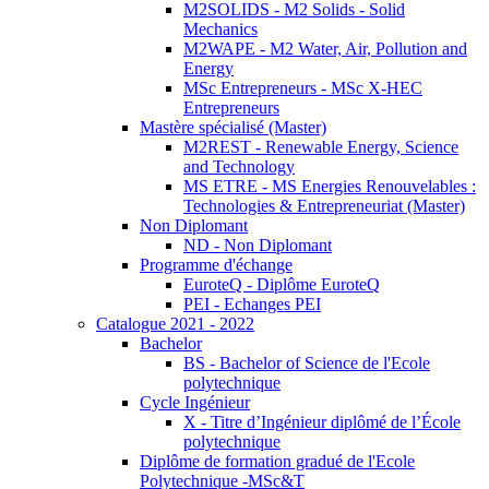
M2SOLIDS - M2 Solids - Solid
Mechanics
M2WAPE - M2 Water, Air, Pollution and
Energy
MSc Entrepreneurs - MSc X-HEC
Entrepreneurs
Mastère spécialisé (Master)
M2REST - Renewable Energy, Science
and Technology
MS ETRE - MS Energies Renouvelables :
Technologies & Entrepreneuriat (Master)
Non Diplomant
ND - Non Diplomant
Programme d'échange
EuroteQ - Diplôme EuroteQ
PEI - Echanges PEI
Catalogue 2021 - 2022
Bachelor
BS - Bachelor of Science de l'Ecole
polytechnique
Cycle Ingénieur
X - Titre d’Ingénieur diplômé de l’École
polytechnique
Diplôme de formation gradué de l'Ecole
Polytechnique -MSc&T