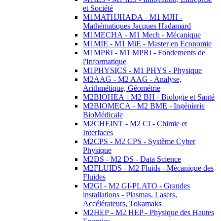
et Société
M1MATHJHADA - M1 MJH -
Mathématiques Jacques Hadamard
M1MECHA - M1 Mech - Mécanique
M1MIE - M1 MiE - Master en Economie
M1MPRI - M1 MPRI - Fondements de
l'Informatique
M1PHYSICS - M1 PHYS - Physique
M2AAG - M2 AAG - Analyse,
Arithmétique, Géométrie
M2BIOHEA - M2 BH - Biologie et Santé
M2BIOMECA - M2 BME - Ingénierie
BioMédicale
M2CHEINT - M2 CI - Chimie et
Interfaces
M2CPS - M2 CPS - Système Cyber
Physique
M2DS - M2 DS - Data Science
M2FLUIDS - M2 Fluids - Mécanique des
Fluides
M2GI - M2 GI-PLATO - Grandes
installations - Plasmas, Lasers,
Accélérateurs, Tokamaks
M2HEP - M2 HEP - Physique des Hautes