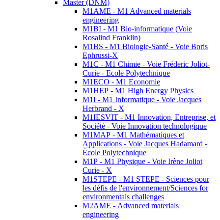
Master (DNM)
M1AME - M1 Advanced materials
engineering
M1BI - M1 Bio-informatique (Voie
Rosalind Franklin)
M1BS - M1 Biologie-Santé - Voie Boris
Ephrussi-X
M1C - M1 Chimie - Voie Fréderic Joliot-
Curie - Ecole Polytechnique
M1ECO - M1 Economie
M1HEP - M1 High Energy Physics
M1I - M1 Informatique - Voie Jacques
Herbrand - X
M1IESVIT - M1 Innovation, Entreprise, et
Société - Voie Innovation technologique
M1MAP - M1 Mathématiques et
Applications - Voie Jacques Hadamard -
École Polytechnique
M1P - M1 Physique - Voie Irène Joliot
Curie - X
M1STEPE - M1 STEPE - Sciences pour
les défis de l'environnement/Sciences for
environmentals challenges
M2AME - Advanced materials
engineering