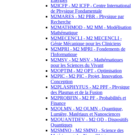
Energies
M2ICFP - M2 ICFP - Centre International
de Physique Fondamentale
M2MARES - M2 PBR - Physique par
Recherche
M2MATHMOD - M2 MM - Modélisation
Mathématique
M2MECENCLI - M2 MECENCLI -
Génie Mécanique pour les Cliniciens
M2MPRI - M2 MPRI - Fondements de
l'Informatique
M2MSV - M2 MSV - Mathématiques
pour les Sciences du Vivant
M2OPTIM - M2 OPT - Optimisation
M2PIC - M2 PIC - Projet, Innovation,
Conception
M2PLASPHYFUS - M2 PPF - Physique
des Plasmas et de la Fusion
M2PROBFIN - M2 PF - Probabilités et
Finance
M2QLMN - M2 QLMN - Quantique,
Lumière, Matériaux et Nanosciences
M2QUANTDEV - M2 QD - Dispositifs
Quantiques
M2SMNO - M2 SMNO - Science des