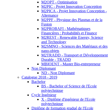
M2OPT - Optimisation
M2PIC - Projet Innovation Conception
M2PICA - Projet Innovation Conception -
Alternance
M2PPF - Physique des Plasmas et de la
Fusion
M2PROBAFI - Mathématiques
Financières : Probabilités et Finance
M2REST - Renewable Energy, Science
and Technology
M2SMNO - Sciences des Matériaux et des
nano-objets
M2TRADD - Transport et Développement
Durable - TRADD
MBIOENT - Master Bio-entrepreneur
Non Diplomant
ND - Non Diplomant
Catalogue 2018 - 2019
Bachelor
BS - Bachelor of Science de l'Ecole
polytechnique
Cycle Ingénieur
X - Diplôme d'ingénieur de l'Ecole
polytechnique
Diplôme de formation gradué de l'Ecole