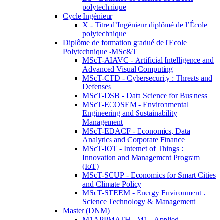
polytechnique
Cycle Ingénieur
X - Titre d’Ingénieur diplômé de l’École
polytechnique
Diplôme de formation gradué de l'Ecole
Polytechnique -MSc&T
MScT-AIAVC - Artificial Intelligence and
Advanced Visual Computing
MScT-CTD - Cybersecurity : Threats and
Defenses
MScT-DSB - Data Science for Business
MScT-ECOSEM - Environmental
Engineering and Sustainability
Management
MScT-EDACF - Economics, Data
Analytics and Corporate Finance
MScT-IOT - Internet of Things :
Innovation and Management Program
(IoT)
MScT-SCUP - Economics for Smart Cities
and Climate Policy
MScT-STEEM - Energy Environment :
Science Technology & Management
Master (DNM)
M1APPMATH - M1 - Applied