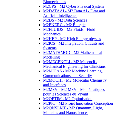
Biomechanics
M2CPS - M2 Cyber Physical System
M2DATAAI - M2 Data AI - Data and
Artificial Intelligence
M2DS - M2 Data Sciences
M2ENERG - M2 Énergie
M2FLUIDS - M2 Fluids - Fluid
Mechanics
M2HEP - M2 High Energy physics
M2ICS - M2 Integration, Circuits and
Systems
M2MATHMOD - M2 Mathematical
Modelling
M2MECENCLI - M2 Mecencli -
Mechanical Engineering for Clinicians
M2MICAS - M2 Machine Learning,
Communications and Security
M2MOCHI - M2 Molecular Chemistry
and Interfaces
M2MSV - M2 MSV - Mathématiques
pour les Sciences du Vivant
M2OPTIM - M2 Optimisation
M2PIC - M2 Projet Innovation Conception
M2QNSLMT - M2 Quantum, Light,
Materials and Nanosciences