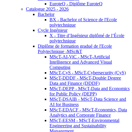
EuroteQ - Diplôme EuroteQ
Catalogue 2025 - 2026
Bachelor
BX - Bachelor of Science de l'Ecole
polytechnique
Cycle Ingénieur
X - Titre d’Ingénieur diplômé de l’École
polytechnique
Diplôme de formation gradué de l'Ecole
Polytechnique -MSc&T
MScT-AI-ViC - MScT-Artificial
Intelligence and Advanced Visual
Computing
MScT-CyS - MScT-Cybersecurity (CyS)
MScT-DDDF - MScT-Double Degree
Data and Finance (DDDF)
MScT-DEPP - MScT-Data and Economics
for Public Policy (DEPP)
MScT-DSAIB - MScT-Data Science and
AI for Business
MScT-EDACF - MScT-Economics, Data
Analytics and Corporate Finance
MScT-EESM - MScT-Environmental
Engineering and Sustainability
Management