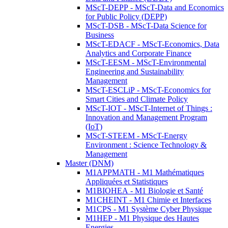
MScT-DEPP - MScT-Data and Economics
for Public Policy (DEPP)
MScT-DSB - MScT-Data Science for
Business
MScT-EDACF - MScT-Economics, Data
Analytics and Corporate Finance
MScT-EESM - MScT-Environmental
Engineering and Sustainability
Management
MScT-ESCLiP - MScT-Economics for
Smart Cities and Climate Policy
MScT-IOT - MScT-Internet of Things :
Innovation and Management Program
(IoT)
MScT-STEEM - MScT-Energy
Environment : Science Technology &
Management
Master (DNM)
M1APPMATH - M1 Mathématiques
Appliquées et Statistiques
M1BIOHEA - M1 Biologie et Santé
M1CHEINT - M1 Chimie et Interfaces
M1CPS - M1 Système Cyber Physique
M1HEP - M1 Physique des Hautes
Energies