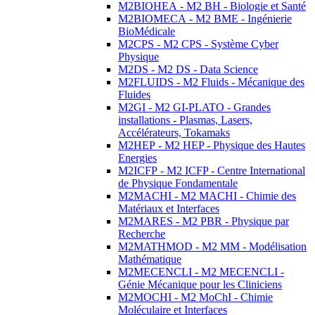
M2BIOHEA - M2 BH - Biologie et Santé
M2BIOMECA - M2 BME - Ingénierie
BioMédicale
M2CPS - M2 CPS - Système Cyber
Physique
M2DS - M2 DS - Data Science
M2FLUIDS - M2 Fluids - Mécanique des
Fluides
M2GI - M2 GI-PLATO - Grandes
installations - Plasmas, Lasers,
Accélérateurs, Tokamaks
M2HEP - M2 HEP - Physique des Hautes
Energies
M2ICFP - M2 ICFP - Centre International
de Physique Fondamentale
M2MACHI - M2 MACHI - Chimie des
Matériaux et Interfaces
M2MARES - M2 PBR - Physique par
Recherche
M2MATHMOD - M2 MM - Modélisation
Mathématique
M2MECENCLI - M2 MECENCLI -
Génie Mécanique pour les Cliniciens
M2MOCHI - M2 MoChI - Chimie
Moléculaire et Interfaces