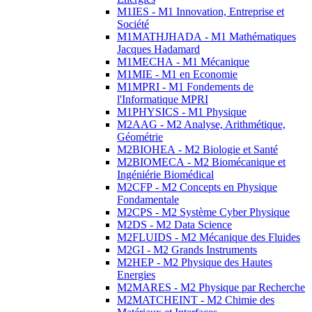
M1IES - M1 Innovation, Entreprise et
Société
M1MATHJHADA - M1 Mathématiques
Jacques Hadamard
M1MECHA - M1 Mécanique
M1MIE - M1 en Economie
M1MPRI - M1 Fondements de
l'Informatique MPRI
M1PHYSICS - M1 Physique
M2AAG - M2 Analyse, Arithmétique,
Géométrie
M2BIOHEA - M2 Biologie et Santé
M2BIOMECA - M2 Biomécanique et
Ingéniérie Biomédical
M2CFP - M2 Concepts en Physique
Fondamentale
M2CPS - M2 Système Cyber Physique
M2DS - M2 Data Science
M2FLUIDS - M2 Mécanique des Fluides
M2GI - M2 Grands Instruments
M2HEP - M2 Physique des Hautes
Energies
M2MARES - M2 Physique par Recherche
M2MATCHEINT - M2 Chimie des