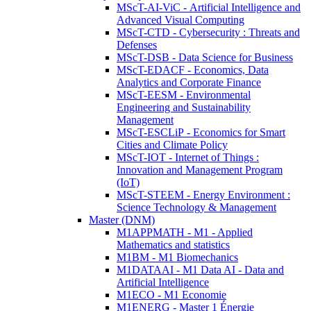
MScT-AI-ViC - Artificial Intelligence and
Advanced Visual Computing
MScT-CTD - Cybersecurity : Threats and
Defenses
MScT-DSB - Data Science for Business
MScT-EDACF - Economics, Data
Analytics and Corporate Finance
MScT-EESM - Environmental
Engineering and Sustainability
Management
MScT-ESCLiP - Economics for Smart
Cities and Climate Policy
MScT-IOT - Internet of Things :
Innovation and Management Program
(IoT)
MScT-STEEM - Energy Environment :
Science Technology & Management
Master (DNM)
M1APPMATH - M1 - Applied
Mathematics and statistics
M1BM - M1 Biomechanics
M1DATAAI - M1 Data AI - Data and
Artificial Intelligence
M1ECO - M1 Economie
M1ENERG - Master 1 Énergie