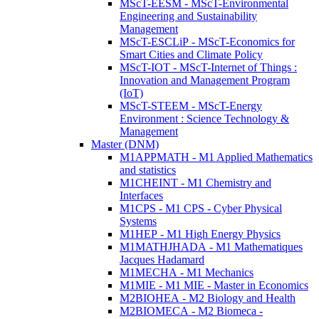
MScT-EESM - MScT-Environmental
Engineering and Sustainability
Management
MScT-ESCLiP - MScT-Economics for
Smart Cities and Climate Policy
MScT-IOT - MScT-Internet of Things :
Innovation and Management Program
(IoT)
MScT-STEEM - MScT-Energy
Environment : Science Technology &
Management
Master (DNM)
M1APPMATH - M1 Applied Mathematics
and statistics
M1CHEINT - M1 Chemistry and
Interfaces
M1CPS - M1 CPS - Cyber Physical
Systems
M1HEP - M1 High Energy Physics
M1MATHJHADA - M1 Mathematiques
Jacques Hadamard
M1MECHA - M1 Mechanics
M1MIE - M1 MIE - Master in Economics
M2BIOHEA - M2 Biology and Health
M2BIOMECA - M2 Biomeca -