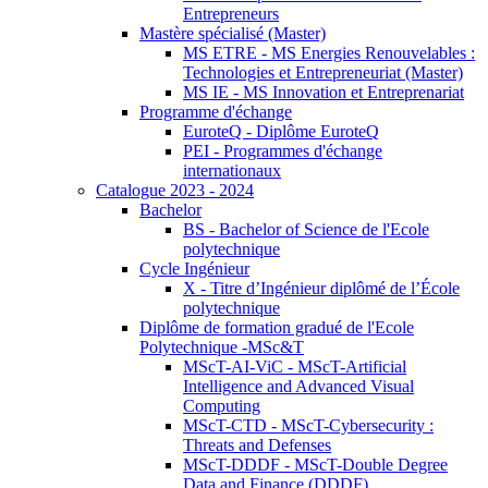
Entrepreneurs
Mastère spécialisé (Master)
MS ETRE - MS Energies Renouvelables :
Technologies et Entrepreneuriat (Master)
MS IE - MS Innovation et Entreprenariat
Programme d'échange
EuroteQ - Diplôme EuroteQ
PEI - Programmes d'échange
internationaux
Catalogue 2023 - 2024
Bachelor
BS - Bachelor of Science de l'Ecole
polytechnique
Cycle Ingénieur
X - Titre d’Ingénieur diplômé de l’École
polytechnique
Diplôme de formation gradué de l'Ecole
Polytechnique -MSc&T
MScT-AI-ViC - MScT-Artificial
Intelligence and Advanced Visual
Computing
MScT-CTD - MScT-Cybersecurity :
Threats and Defenses
MScT-DDDF - MScT-Double Degree
Data and Finance (DDDF)