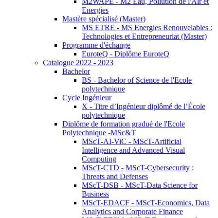
M2WAPE - M2 Eau, Pollution de l'Air et
Energies
Mastère spécialisé (Master)
MS ETRE - MS Energies Renouvelables :
Technologies et Entrepreneuriat (Master)
Programme d'échange
EuroteQ - Diplôme EuroteQ
Catalogue 2022 - 2023
Bachelor
BS - Bachelor of Science de l'Ecole
polytechnique
Cycle Ingénieur
X - Titre d’Ingénieur diplômé de l’École
polytechnique
Diplôme de formation gradué de l'Ecole
Polytechnique -MSc&T
MScT-AI-ViC - MScT-Artificial
Intelligence and Advanced Visual
Computing
MScT-CTD - MScT-Cybersecurity :
Threats and Defenses
MScT-DSB - MScT-Data Science for
Business
MScT-EDACF - MScT-Economics, Data
Analytics and Corporate Finance