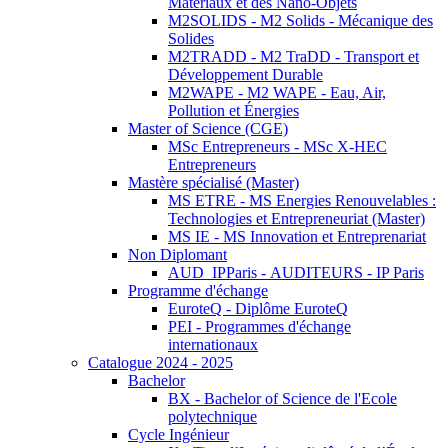
Matériaux et des Nano-Objets
M2SOLIDS - M2 Solids - Mécanique des
Solides
M2TRADD - M2 TraDD - Transport et
Développement Durable
M2WAPE - M2 WAPE - Eau, Air,
Pollution et Énergies
Master of Science (CGE)
MSc Entrepreneurs - MSc X-HEC
Entrepreneurs
Mastère spécialisé (Master)
MS ETRE - MS Energies Renouvelables :
Technologies et Entrepreneuriat (Master)
MS IE - MS Innovation et Entreprenariat
Non Diplomant
AUD_IPParis - AUDITEURS - IP Paris
Programme d'échange
EuroteQ - Diplôme EuroteQ
PEI - Programmes d'échange
internationaux
Catalogue 2024 - 2025
Bachelor
BX - Bachelor of Science de l'Ecole
polytechnique
Cycle Ingénieur