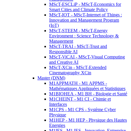
MScT-ESCLiP - MScT-Economics for
Smart Cities and Climate Policy
MScT-IOT - MScT-Internet of Things :
Innovation and Management Program
(IoT)
MScT-STEEM - MScT-Energy
Environment : Science Technology &
Management
MScT-TRAI - MScT-Trust and
Responsible AI
MScT-ViCAI - MScT-Visual Computing
and Creative AI
MScT-XCin - MScT-Extended
Cinematography XCin
Master (DNM)
M1APPMATH - M1 APPMS -
Mathématiques Appliquées et Statistiques
M1BIOHEA - M1 BH - Biologie et Santé
M1CHEINT - M1 CI - Chimie et
Interfaces
M1CPS - M1 CPS - Système Cyber
Physique
M1HEP - M1 HEP - Physique des Hautes
Energies
M1IES - M1 IES - Innovation, Entreprise