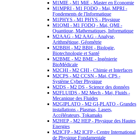
M1MIE - M1 MiE - Master en Economie
M1MPRI - M1 FODQ - Maj. MPRI -
Fondements de l'Informatique
M1PHYS - M1 PHYS - Physique
M1QMI - M1 FODQ - Maj. QMI -
Quantique, Mathematiques, Informatique
M2AAG - M2 AAG - Analyse,
Arithmétique, Géométrie
M2BBH - M2 BBH - Biologie,
Biotechnologie et Santé
M2BME - M2 BME - Ingénierie
BioMédicale
M2CHI - M2 CHI - Chimie et Interfaces
M2CPS - M2 CCSN - Maj. CPS -
Système Cyber Physique
M2DS - M2 DS - Science des données
M2FLUIDS - M2 Mech - Maj. Fluids -
Mecanique des Fluides
M2GIPLATO - M2 GI-PLATO - Grandes
installations - Plasmas, Lasers,
Accélérateurs, Tokamaks
M2HEP - M2 HEP - Physique des Hautes
Energies
M2ICFP - M2 ICFP - Centre International
de Physique Fondamentale