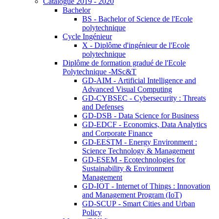
Catalogue 2019 - 2020
Bachelor
BS - Bachelor of Science de l'Ecole
polytechnique
Cycle Ingénieur
X - Diplôme d'ingénieur de l'Ecole
polytechnique
Diplôme de formation gradué de l'Ecole
Polytechnique -MSc&T
GD-AIM - Artificial Intelligence and
Advanced Visual Computing
GD-CYBSEC - Cybersecurity : Threats
and Defenses
GD-DSB - Data Science for Business
GD-EDCF - Economics, Data Analytics
and Corporate Finance
GD-EESTM - Energy Environment :
Science Technology & Management
GD-ESEM - Ecotechnologies for
Sustainability & Environment
Management
GD-IOT - Internet of Things : Innovation
and Management Program (IoT)
GD-SCUP - Smart Cities and Urban
Policy