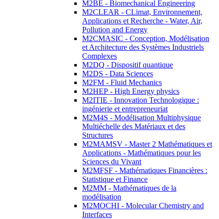
M2BE - Biomechanical Engineering
M2CLEAR - CLimat, Environnement,
Applications et Recherche - Water, Air,
Pollution and Energy
M2CMASIC - Conception, Modélisation
et Architecture des Systèmes Industriels
Complexes
M2DQ - Dispositif quantique
M2DS - Data Sciences
M2FM - Fluid Mechanics
M2HEP - High Energy physics
M2ITIE - Innovation Technologique :
ingénierie et entrepreneuriat
M2M4S - Modélisation Multiphysique
Multiéchelle des Matériaux et des
Structures
M2MAMSV - Master 2 Mathématiques et
Applications - Mathématiques pour les
Sciences du Vivant
M2MFSF - Mathématiques Financières :
Statistique et Finance
M2MM - Mathématiques de la
modélisation
M2MOCHI - Molecular Chemistry and
Interfaces