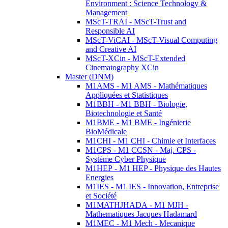
Environment : Science Technology &
Management
MScT-TRAI - MScT-Trust and
Responsible AI
MScT-ViCAI - MScT-Visual Computing
and Creative AI
MScT-XCin - MScT-Extended
Cinematography XCin
Master (DNM)
M1AMS - M1 AMS - Mathématiques
Appliquées et Statistiques
M1BBH - M1 BBH - Biologie,
Biotechnologie et Santé
M1BME - M1 BME - Ingénierie
BioMédicale
M1CHI - M1 CHI - Chimie et Interfaces
M1CPS - M1 CCSN - Maj. CPS -
Système Cyber Physique
M1HEP - M1 HEP - Physique des Hautes
Energies
M1IES - M1 IES - Innovation, Entreprise
et Société
M1MATHJHADA - M1 MJH -
Mathematiques Jacques Hadamard
M1MEC - M1 Mech - Mecanique