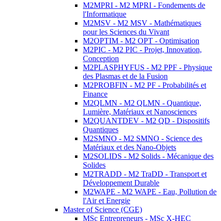
M2MPRI - M2 MPRI - Fondements de
l'Informatique
M2MSV - M2 MSV - Mathématiques
pour les Sciences du Vivant
M2OPTIM - M2 OPT - Optimisation
M2PIC - M2 PIC - Projet, Innovation,
Conception
M2PLASPHYFUS - M2 PPF - Physique
des Plasmas et de la Fusion
M2PROBFIN - M2 PF - Probabilités et
Finance
M2QLMN - M2 QLMN - Quantique,
Lumière, Matériaux et Nanosciences
M2QUANTDEV - M2 QD - Dispositifs
Quantiques
M2SMNO - M2 SMNO - Science des
Matériaux et des Nano-Objets
M2SOLIDS - M2 Solids - Mécanique des
Solides
M2TRADD - M2 TraDD - Transport et
Développement Durable
M2WAPE - M2 WAPE - Eau, Pollution de
l'Air et Energie
Master of Science (CGE)
MSc Entrepreneurs - MSc X-HEC