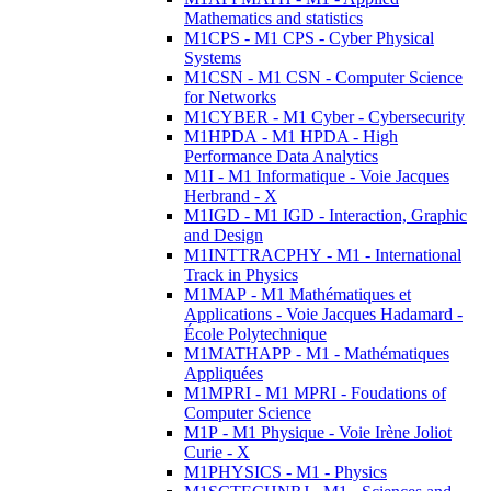
Mathematics and statistics
M1CPS - M1 CPS - Cyber Physical
Systems
M1CSN - M1 CSN - Computer Science
for Networks
M1CYBER - M1 Cyber - Cybersecurity
M1HPDA - M1 HPDA - High
Performance Data Analytics
M1I - M1 Informatique - Voie Jacques
Herbrand - X
M1IGD - M1 IGD - Interaction, Graphic
and Design
M1INTTRACPHY - M1 - International
Track in Physics
M1MAP - M1 Mathématiques et
Applications - Voie Jacques Hadamard -
École Polytechnique
M1MATHAPP - M1 - Mathématiques
Appliquées
M1MPRI - M1 MPRI - Foudations of
Computer Science
M1P - M1 Physique - Voie Irène Joliot
Curie - X
M1PHYSICS - M1 - Physics