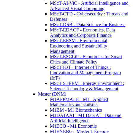
MScT-AI-ViC - Artificial Intelligence and
Advanced Visual Computing
MScT-CTD - Cybersecurity : Threats and
Defenses
MScT-DSB - Data Science for Business
MScT-EDACF - Economics, Data
Analytics and Corporate Finance
MScT-EESM - Environmental
Engineering and Sustainability
Management
MScT-ESCLiP - Economics for Smart
Cities and Climate Policy
MScT-IOT - Internet of Things :
Innovation and Management Program
(IoT)
MScT-STEEM - Energy Environment :
Science Technology & Management
Master (DNM)
M1APPMATH - M1 - Applied
Mathematics and statistics
M1BM - M1 Biomechanics
M1DATAAI - M1 Data AI - Data and
Artificial Intelligence
M1ECO - M1 Economie
M1ENERG - Master 1 Énergie