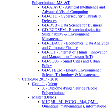
Polytechnique -MSc&T
GD-AIAVC - Artificial Intelligence and
Advanced Visual Computing
GD-CTD - Cybersecurity : Threats &
Defenses
GD-DSB - Data Science for Business
GD-ECOSEM - Ecotechnologies for
Sustainability & Environment
Management
GD-EDACF - Economics, Data Analytics
and Corporate Finance
GD-IOT - Internet of Things : Innovation
and Management Program (IoT)
GD-SCUP - Smart Cities and Urban
Policy
GD-STEEM - Energy Environment :
Science Technology & Management
Catalogue 2017 - 2018
Cycle Ingénieur
X - Diplôme d'ingénieur de l'Ecole
Polytechnique
Master (DNM)
M1QMI - M1 FODQ - Maj. QMI -
Quantique, mathematiques, informatique