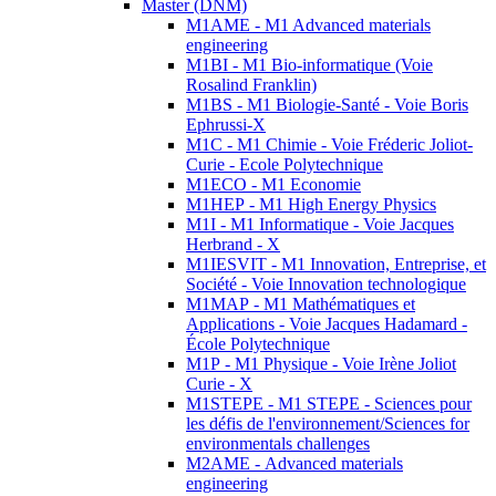
Master (DNM)
M1AME - M1 Advanced materials
engineering
M1BI - M1 Bio-informatique (Voie
Rosalind Franklin)
M1BS - M1 Biologie-Santé - Voie Boris
Ephrussi-X
M1C - M1 Chimie - Voie Fréderic Joliot-
Curie - Ecole Polytechnique
M1ECO - M1 Economie
M1HEP - M1 High Energy Physics
M1I - M1 Informatique - Voie Jacques
Herbrand - X
M1IESVIT - M1 Innovation, Entreprise, et
Société - Voie Innovation technologique
M1MAP - M1 Mathématiques et
Applications - Voie Jacques Hadamard -
École Polytechnique
M1P - M1 Physique - Voie Irène Joliot
Curie - X
M1STEPE - M1 STEPE - Sciences pour
les défis de l'environnement/Sciences for
environmentals challenges
M2AME - Advanced materials
engineering