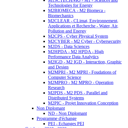
M1SCTECHNRJ - M1 - Sciences and
Technologies for Energy
M2BIOMECA - M2 Biomeca -
Biomechanics
M2CLEAR - CLimat, Environnement,
Applications et Recherche - Water, Air,
Pollution and Energy
M2CPS - Cyber Physical System
M2CYBER - M2 Cyber - Cybersecurity
M2DS - Data Sciences
M2HPDA - M2 HPDA - High
Performance Data Analytics
M2IGD - M2 IGD - Interaction, Graphic
and Design
M2MPRI - M2 MPRI - Foudations of
Computer Science
M2MPRO - M2 MPRO - Operation
Research
M2PDS - M2 PDS - Parallel and
Distributed Systems
M2PIC - Projet Innovation Conception
Non Diplomant
ND - Non Diplomant
Programme d'échange
PEI - Echanges PEI