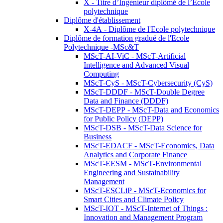
X - Titre d’Ingénieur diplômé de l’École
polytechnique
Diplôme d'établissement
X-4A - Diplôme de l'Ecole polytechnique
Diplôme de formation gradué de l'Ecole
Polytechnique -MSc&T
MScT-AI-ViC - MScT-Artificial
Intelligence and Advanced Visual
Computing
MScT-CyS - MScT-Cybersecurity (CyS)
MScT-DDDF - MScT-Double Degree
Data and Finance (DDDF)
MScT-DEPP - MScT-Data and Economics
for Public Policy (DEPP)
MScT-DSB - MScT-Data Science for
Business
MScT-EDACF - MScT-Economics, Data
Analytics and Corporate Finance
MScT-EESM - MScT-Environmental
Engineering and Sustainability
Management
MScT-ESCLiP - MScT-Economics for
Smart Cities and Climate Policy
MScT-IOT - MScT-Internet of Things :
Innovation and Management Program