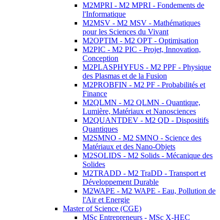
M2MPRI - M2 MPRI - Fondements de
l'Informatique
M2MSV - M2 MSV - Mathématiques
pour les Sciences du Vivant
M2OPTIM - M2 OPT - Optimisation
M2PIC - M2 PIC - Projet, Innovation,
Conception
M2PLASPHYFUS - M2 PPF - Physique
des Plasmas et de la Fusion
M2PROBFIN - M2 PF - Probabilités et
Finance
M2QLMN - M2 QLMN - Quantique,
Lumière, Matériaux et Nanosciences
M2QUANTDEV - M2 QD - Dispositifs
Quantiques
M2SMNO - M2 SMNO - Science des
Matériaux et des Nano-Objets
M2SOLIDS - M2 Solids - Mécanique des
Solides
M2TRADD - M2 TraDD - Transport et
Développement Durable
M2WAPE - M2 WAPE - Eau, Pollution de
l'Air et Energie
Master of Science (CGE)
MSc Entrepreneurs - MSc X-HEC