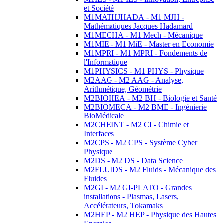
et Société
M1MATHJHADA - M1 MJH -
Mathématiques Jacques Hadamard
M1MECHA - M1 Mech - Mécanique
M1MIE - M1 MiE - Master en Economie
M1MPRI - M1 MPRI - Fondements de
l'Informatique
M1PHYSICS - M1 PHYS - Physique
M2AAG - M2 AAG - Analyse,
Arithmétique, Géométrie
M2BIOHEA - M2 BH - Biologie et Santé
M2BIOMECA - M2 BME - Ingénierie
BioMédicale
M2CHEINT - M2 CI - Chimie et
Interfaces
M2CPS - M2 CPS - Système Cyber
Physique
M2DS - M2 DS - Data Science
M2FLUIDS - M2 Fluids - Mécanique des
Fluides
M2GI - M2 GI-PLATO - Grandes
installations - Plasmas, Lasers,
Accélérateurs, Tokamaks
M2HEP - M2 HEP - Physique des Hautes