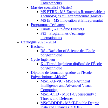
Entrepreneurs
Mastère spécialisé (Master)
MS ETRE - MS Energies Renouvelables :
Technologies et Entrepreneuriat (Master)
MS IE - MS Innovation et Entreprenariat
Programme d'échange
EuroteQ - Diplôme EuroteQ
PEI - Programmes d'échange
internationaux
Catalogue 2023 - 2024
Bachelor
BS - Bachelor of Science de l'Ecole
polytechnique
Cycle Ingénieur
X - Titre d’Ingénieur diplômé de l’École
polytechnique
Diplôme de formation gradué de l'Ecole
Polytechnique -MSc&T
MScT-AI-ViC - MScT-Artificial
Intelligence and Advanced Visual
Computing
MScT-CTD - MScT-Cybersecurity :
Threats and Defenses
MScT-DDDF - MScT-Double Degree
Data and Finance (DDDF)