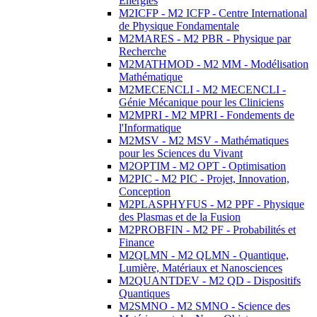
Energies
M2ICFP - M2 ICFP - Centre International
de Physique Fondamentale
M2MARES - M2 PBR - Physique par
Recherche
M2MATHMOD - M2 MM - Modélisation
Mathématique
M2MECENCLI - M2 MECENCLI -
Génie Mécanique pour les Cliniciens
M2MPRI - M2 MPRI - Fondements de
l'Informatique
M2MSV - M2 MSV - Mathématiques
pour les Sciences du Vivant
M2OPTIM - M2 OPT - Optimisation
M2PIC - M2 PIC - Projet, Innovation,
Conception
M2PLASPHYFUS - M2 PPF - Physique
des Plasmas et de la Fusion
M2PROBFIN - M2 PF - Probabilités et
Finance
M2QLMN - M2 QLMN - Quantique,
Lumière, Matériaux et Nanosciences
M2QUANTDEV - M2 QD - Dispositifs
Quantiques
M2SMNO - M2 SMNO - Science des