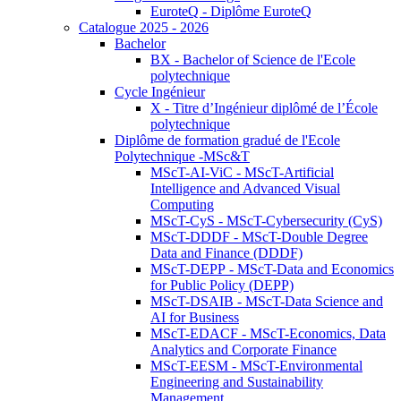
EuroteQ - Diplôme EuroteQ
Catalogue 2025 - 2026
Bachelor
BX - Bachelor of Science de l'Ecole
polytechnique
Cycle Ingénieur
X - Titre d’Ingénieur diplômé de l’École
polytechnique
Diplôme de formation gradué de l'Ecole
Polytechnique -MSc&T
MScT-AI-ViC - MScT-Artificial
Intelligence and Advanced Visual
Computing
MScT-CyS - MScT-Cybersecurity (CyS)
MScT-DDDF - MScT-Double Degree
Data and Finance (DDDF)
MScT-DEPP - MScT-Data and Economics
for Public Policy (DEPP)
MScT-DSAIB - MScT-Data Science and
AI for Business
MScT-EDACF - MScT-Economics, Data
Analytics and Corporate Finance
MScT-EESM - MScT-Environmental
Engineering and Sustainability
Management