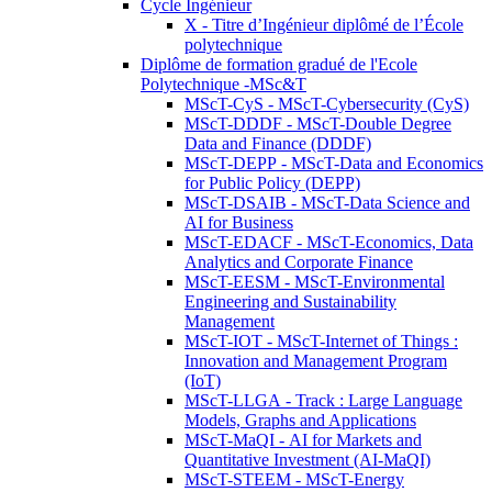
Cycle Ingénieur
X - Titre d’Ingénieur diplômé de l’École
polytechnique
Diplôme de formation gradué de l'Ecole
Polytechnique -MSc&T
MScT-CyS - MScT-Cybersecurity (CyS)
MScT-DDDF - MScT-Double Degree
Data and Finance (DDDF)
MScT-DEPP - MScT-Data and Economics
for Public Policy (DEPP)
MScT-DSAIB - MScT-Data Science and
AI for Business
MScT-EDACF - MScT-Economics, Data
Analytics and Corporate Finance
MScT-EESM - MScT-Environmental
Engineering and Sustainability
Management
MScT-IOT - MScT-Internet of Things :
Innovation and Management Program
(IoT)
MScT-LLGA - Track : Large Language
Models, Graphs and Applications
MScT-MaQI - AI for Markets and
Quantitative Investment (AI-MaQI)
MScT-STEEM - MScT-Energy