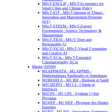
MScT-ESCLiP - MScT-Economics for
Smart Cities and Climate Policy
MScT-IOT - MScT-Internet of Things :
Innovation and Management Program
(IoT)
MScT-STEEM - MScT-Energy
Environment : Science Technology &
Management
MScT-TRAI - MScT-Trust and
Responsible AI
MScT-ViCAI - MScT-Visual Computing
and Creative AI
MScT-XCin - MScT-Extended
Cinematography XCin
Master (DNM)
M1APPMATH - M1 APPMS -
Mathématiques Appliquées et Statistiques
M1BIOHEA - M1 BH - Biologie et Santé
M1CHEINT - M1 CI - Chimie et
Interfaces
M1CPS - M1 CPS - Système Cyber
Physique
M1HEP - M1 HEP - Physique des Hautes
Energies
M1IES - M1 IES - Innovation, Entreprise