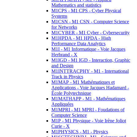
Mathematics and statistics
M1CPS - M1 CPS - Cyber Physical
Systems
M1CSN - M1 CSN - Computer Science
for Networks
M1CYBER - M1 Cyber - Cybersecurity
M1HPDA - M1 HPDA - High
Performance Data Analytics
M1I - M1 Informatique - Voie Jacques
Herbrand - X
M1IGD - M1 IGD - Interaction, Graphic
and Design
M1INTTRACPHY - M1 - International
Track in Physics
M1MAP - M1 Mathématiques et
Applications - Voie Jacques Hadamard -
École Polytechnique
M1MATHAPP - M1 - Mathématiques
Appliquées
M1MPRI - M1 MPRI - Foudations of
Computer Science
M1P - M1 Physique - Voie Irène Joliot
Curie - X
M1PHYSICS - M1 - Physics