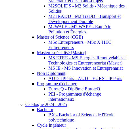
Matériaux et des Nano-Objets
M2SOLIDS - M2 Solids - Mécanique des
Solides
M2TRADD - M2 TraDD - Transport et
Développement Durable
M2WAPE - M2 WAPE - Eau, Air,
Pollution et Énergies
Master of Science (CGE)
MSc Entrepreneurs - MSc X-HEC
Entrepreneurs
Mastère spécialisé (Master)
MS ETRE - MS Energies Renouvelables :
Technologies et Entrepreneuriat (Master)
MS IE - MS Innovation et Entreprenariat
Non Diplomant
AUD_IPParis - AUDITEURS - IP Paris
Programme d'échange
EuroteQ - Diplôme EuroteQ
PEI - Programmes d'échange
internationaux
Catalogue 2024 - 2025
Bachelor
BX - Bachelor of Science de l'Ecole
polytechnique
Cycle Ingénieur