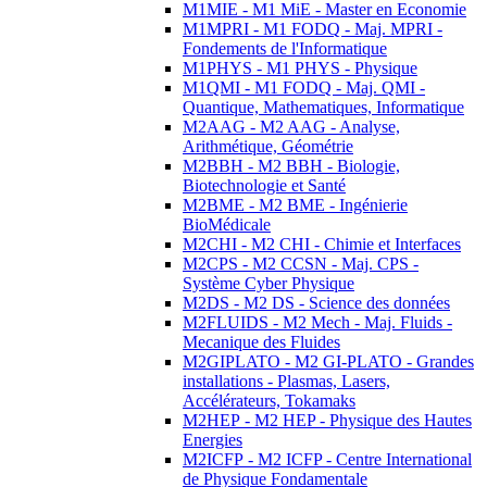
M1MIE - M1 MiE - Master en Economie
M1MPRI - M1 FODQ - Maj. MPRI -
Fondements de l'Informatique
M1PHYS - M1 PHYS - Physique
M1QMI - M1 FODQ - Maj. QMI -
Quantique, Mathematiques, Informatique
M2AAG - M2 AAG - Analyse,
Arithmétique, Géométrie
M2BBH - M2 BBH - Biologie,
Biotechnologie et Santé
M2BME - M2 BME - Ingénierie
BioMédicale
M2CHI - M2 CHI - Chimie et Interfaces
M2CPS - M2 CCSN - Maj. CPS -
Système Cyber Physique
M2DS - M2 DS - Science des données
M2FLUIDS - M2 Mech - Maj. Fluids -
Mecanique des Fluides
M2GIPLATO - M2 GI-PLATO - Grandes
installations - Plasmas, Lasers,
Accélérateurs, Tokamaks
M2HEP - M2 HEP - Physique des Hautes
Energies
M2ICFP - M2 ICFP - Centre International
de Physique Fondamentale