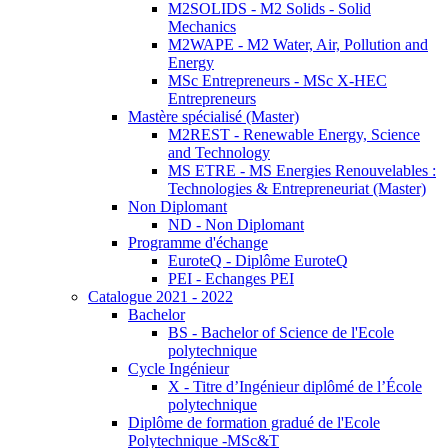
M2SOLIDS - M2 Solids - Solid
Mechanics
M2WAPE - M2 Water, Air, Pollution and
Energy
MSc Entrepreneurs - MSc X-HEC
Entrepreneurs
Mastère spécialisé (Master)
M2REST - Renewable Energy, Science
and Technology
MS ETRE - MS Energies Renouvelables :
Technologies & Entrepreneuriat (Master)
Non Diplomant
ND - Non Diplomant
Programme d'échange
EuroteQ - Diplôme EuroteQ
PEI - Echanges PEI
Catalogue 2021 - 2022
Bachelor
BS - Bachelor of Science de l'Ecole
polytechnique
Cycle Ingénieur
X - Titre d’Ingénieur diplômé de l’École
polytechnique
Diplôme de formation gradué de l'Ecole
Polytechnique -MSc&T