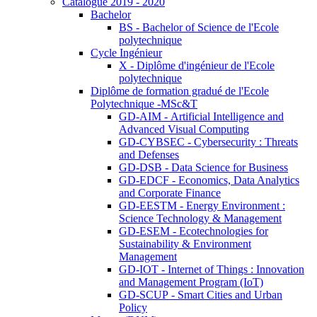
Catalogue 2019 - 2020
Bachelor
BS - Bachelor of Science de l'Ecole
polytechnique
Cycle Ingénieur
X - Diplôme d'ingénieur de l'Ecole
polytechnique
Diplôme de formation gradué de l'Ecole
Polytechnique -MSc&T
GD-AIM - Artificial Intelligence and
Advanced Visual Computing
GD-CYBSEC - Cybersecurity : Threats
and Defenses
GD-DSB - Data Science for Business
GD-EDCF - Economics, Data Analytics
and Corporate Finance
GD-EESTM - Energy Environment :
Science Technology & Management
GD-ESEM - Ecotechnologies for
Sustainability & Environment
Management
GD-IOT - Internet of Things : Innovation
and Management Program (IoT)
GD-SCUP - Smart Cities and Urban
Policy