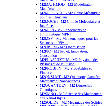
Matériaux et Interfaces
M2MATHMOD - M2 Modélisation
Mathématique
M2MECENCLI - M2 Génie Mécanique
pour les Cliniciens
M2MOCHI - M2 Chimie Moléculaire et
Interfaces
M2MPRI - M2 Fondements de
l'Informatique MPRI
M2MSV - M2 Mathématiques pour les
Sciences du Vivant
M2OPTIM - M2 Optimisation
M2PIC - M2 Projet, Innovation,
Conception
M2PLASPHYFUS - M2 Physique des
Plasmas et de la Fusion
M2PROBFIN - M2 Probabilités et
Finance
M2QNSLMT - M2 Quantique, Lumière,
Matériaux et Nanosciences
M2QUANTDEV - M2 Dispositifs
Quantiques
M2SMNO - M2 Science des Matériaux et
des Nano-Objets
M2SOLIDS - M2 Mécanique des Solides