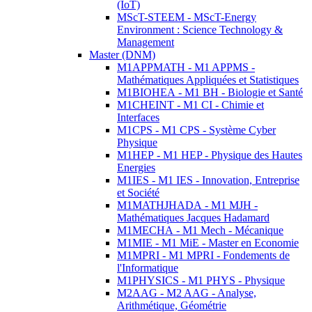
(IoT)
MScT-STEEM - MScT-Energy
Environment : Science Technology &
Management
Master (DNM)
M1APPMATH - M1 APPMS -
Mathématiques Appliquées et Statistiques
M1BIOHEA - M1 BH - Biologie et Santé
M1CHEINT - M1 CI - Chimie et
Interfaces
M1CPS - M1 CPS - Système Cyber
Physique
M1HEP - M1 HEP - Physique des Hautes
Energies
M1IES - M1 IES - Innovation, Entreprise
et Société
M1MATHJHADA - M1 MJH -
Mathématiques Jacques Hadamard
M1MECHA - M1 Mech - Mécanique
M1MIE - M1 MiE - Master en Economie
M1MPRI - M1 MPRI - Fondements de
l'Informatique
M1PHYSICS - M1 PHYS - Physique
M2AAG - M2 AAG - Analyse,
Arithmétique, Géométrie