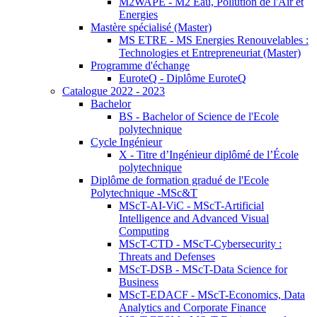
M2WAPE - M2 Eau, Pollution de l'Air et
Energies
Mastère spécialisé (Master)
MS ETRE - MS Energies Renouvelables :
Technologies et Entrepreneuriat (Master)
Programme d'échange
EuroteQ - Diplôme EuroteQ
Catalogue 2022 - 2023
Bachelor
BS - Bachelor of Science de l'Ecole
polytechnique
Cycle Ingénieur
X - Titre d’Ingénieur diplômé de l’École
polytechnique
Diplôme de formation gradué de l'Ecole
Polytechnique -MSc&T
MScT-AI-ViC - MScT-Artificial
Intelligence and Advanced Visual
Computing
MScT-CTD - MScT-Cybersecurity :
Threats and Defenses
MScT-DSB - MScT-Data Science for
Business
MScT-EDACF - MScT-Economics, Data
Analytics and Corporate Finance