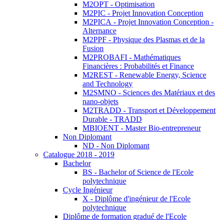
M2OPT - Optimisation
M2PIC - Projet Innovation Conception
M2PICA - Projet Innovation Conception -
Alternance
M2PPF - Physique des Plasmas et de la
Fusion
M2PROBAFI - Mathématiques
Financières : Probabilités et Finance
M2REST - Renewable Energy, Science
and Technology
M2SMNO - Sciences des Matériaux et des
nano-objets
M2TRADD - Transport et Développement
Durable - TRADD
MBIOENT - Master Bio-entrepreneur
Non Diplomant
ND - Non Diplomant
Catalogue 2018 - 2019
Bachelor
BS - Bachelor of Science de l'Ecole
polytechnique
Cycle Ingénieur
X - Diplôme d'ingénieur de l'Ecole
polytechnique
Diplôme de formation gradué de l'Ecole