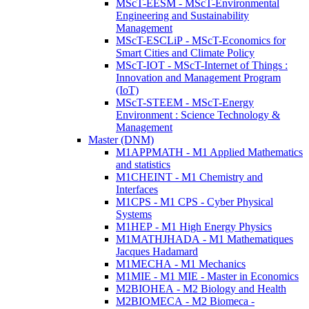
MScT-EESM - MScT-Environmental
Engineering and Sustainability
Management
MScT-ESCLiP - MScT-Economics for
Smart Cities and Climate Policy
MScT-IOT - MScT-Internet of Things :
Innovation and Management Program
(IoT)
MScT-STEEM - MScT-Energy
Environment : Science Technology &
Management
Master (DNM)
M1APPMATH - M1 Applied Mathematics
and statistics
M1CHEINT - M1 Chemistry and
Interfaces
M1CPS - M1 CPS - Cyber Physical
Systems
M1HEP - M1 High Energy Physics
M1MATHJHADA - M1 Mathematiques
Jacques Hadamard
M1MECHA - M1 Mechanics
M1MIE - M1 MIE - Master in Economics
M2BIOHEA - M2 Biology and Health
M2BIOMECA - M2 Biomeca -