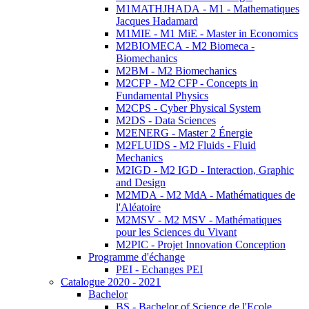
M1MATHJHADA - M1 - Mathematiques
Jacques Hadamard
M1MIE - M1 MiE - Master in Economics
M2BIOMECA - M2 Biomeca -
Biomechanics
M2BM - M2 Biomechanics
M2CFP - M2 CFP - Concepts in
Fundamental Physics
M2CPS - Cyber Physical System
M2DS - Data Sciences
M2ENERG - Master 2 Énergie
M2FLUIDS - M2 Fluids - Fluid
Mechanics
M2IGD - M2 IGD - Interaction, Graphic
and Design
M2MDA - M2 MdA - Mathématiques de
l'Aléatoire
M2MSV - M2 MSV - Mathématiques
pour les Sciences du Vivant
M2PIC - Projet Innovation Conception
Programme d'échange
PEI - Echanges PEI
Catalogue 2020 - 2021
Bachelor
BS - Bachelor of Science de l'Ecole