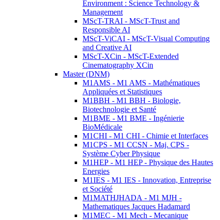
Environment : Science Technology &
Management
MScT-TRAI - MScT-Trust and
Responsible AI
MScT-ViCAI - MScT-Visual Computing
and Creative AI
MScT-XCin - MScT-Extended
Cinematography XCin
Master (DNM)
M1AMS - M1 AMS - Mathématiques
Appliquées et Statistiques
M1BBH - M1 BBH - Biologie,
Biotechnologie et Santé
M1BME - M1 BME - Ingénierie
BioMédicale
M1CHI - M1 CHI - Chimie et Interfaces
M1CPS - M1 CCSN - Maj. CPS -
Système Cyber Physique
M1HEP - M1 HEP - Physique des Hautes
Energies
M1IES - M1 IES - Innovation, Entreprise
et Société
M1MATHJHADA - M1 MJH -
Mathematiques Jacques Hadamard
M1MEC - M1 Mech - Mecanique