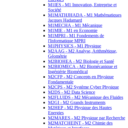
M1IES - M1 Innovation, Entreprise et
Société
M1MATHJHADA - M1 Mathématiques
Jacques Hadamard
M1MECHA - M1 Mécanique
M1MIE - M1 en Economie
M1MPRI - M1 Fondements de
l'Informatique MPRI
M1PHYSICS - M1 Physique
M2AAG - M2 Analyse, Arithmétique,
Géométrie
M2BIOHEA - M2 Biologie et Santé
M2BIOMECA - M2 Biomécanique et
Ingéniérie Biomédical
M2CFP - M2 Concepts en Physique
Fondamentale
M2CPS - M2 Système Cyber Physique
M2DS - M2 Data Science
M2FLUIDS - M2 Mécanique des Fluides
M2GI - M2 Grands Instruments
M2HEP - M2 Physique des Hautes
Energies
M2MARES - M2 Physique par Recherche
M2MATCHEINT - M2 Chimie des