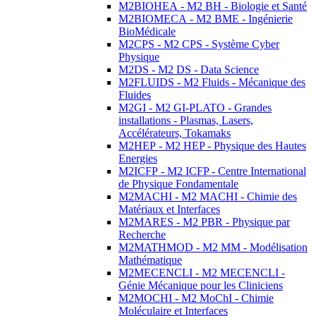
M2BIOHEA - M2 BH - Biologie et Santé
M2BIOMECA - M2 BME - Ingénierie
BioMédicale
M2CPS - M2 CPS - Système Cyber
Physique
M2DS - M2 DS - Data Science
M2FLUIDS - M2 Fluids - Mécanique des
Fluides
M2GI - M2 GI-PLATO - Grandes
installations - Plasmas, Lasers,
Accélérateurs, Tokamaks
M2HEP - M2 HEP - Physique des Hautes
Energies
M2ICFP - M2 ICFP - Centre International
de Physique Fondamentale
M2MACHI - M2 MACHI - Chimie des
Matériaux et Interfaces
M2MARES - M2 PBR - Physique par
Recherche
M2MATHMOD - M2 MM - Modélisation
Mathématique
M2MECENCLI - M2 MECENCLI -
Génie Mécanique pour les Cliniciens
M2MOCHI - M2 MoChI - Chimie
Moléculaire et Interfaces