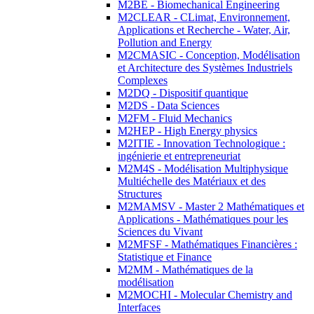
M2BE - Biomechanical Engineering
M2CLEAR - CLimat, Environnement,
Applications et Recherche - Water, Air,
Pollution and Energy
M2CMASIC - Conception, Modélisation
et Architecture des Systèmes Industriels
Complexes
M2DQ - Dispositif quantique
M2DS - Data Sciences
M2FM - Fluid Mechanics
M2HEP - High Energy physics
M2ITIE - Innovation Technologique :
ingénierie et entrepreneuriat
M2M4S - Modélisation Multiphysique
Multiéchelle des Matériaux et des
Structures
M2MAMSV - Master 2 Mathématiques et
Applications - Mathématiques pour les
Sciences du Vivant
M2MFSF - Mathématiques Financières :
Statistique et Finance
M2MM - Mathématiques de la
modélisation
M2MOCHI - Molecular Chemistry and
Interfaces