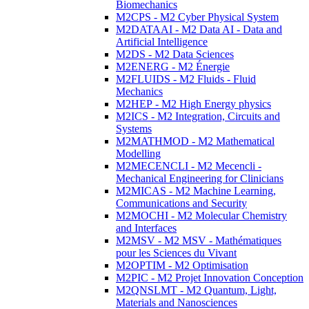
Biomechanics
M2CPS - M2 Cyber Physical System
M2DATAAI - M2 Data AI - Data and
Artificial Intelligence
M2DS - M2 Data Sciences
M2ENERG - M2 Énergie
M2FLUIDS - M2 Fluids - Fluid
Mechanics
M2HEP - M2 High Energy physics
M2ICS - M2 Integration, Circuits and
Systems
M2MATHMOD - M2 Mathematical
Modelling
M2MECENCLI - M2 Mecencli -
Mechanical Engineering for Clinicians
M2MICAS - M2 Machine Learning,
Communications and Security
M2MOCHI - M2 Molecular Chemistry
and Interfaces
M2MSV - M2 MSV - Mathématiques
pour les Sciences du Vivant
M2OPTIM - M2 Optimisation
M2PIC - M2 Projet Innovation Conception
M2QNSLMT - M2 Quantum, Light,
Materials and Nanosciences