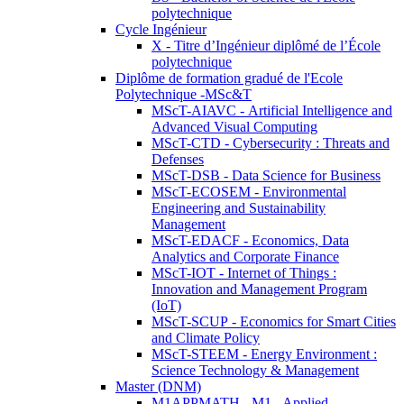
polytechnique
Cycle Ingénieur
X - Titre d’Ingénieur diplômé de l’École
polytechnique
Diplôme de formation gradué de l'Ecole
Polytechnique -MSc&T
MScT-AIAVC - Artificial Intelligence and
Advanced Visual Computing
MScT-CTD - Cybersecurity : Threats and
Defenses
MScT-DSB - Data Science for Business
MScT-ECOSEM - Environmental
Engineering and Sustainability
Management
MScT-EDACF - Economics, Data
Analytics and Corporate Finance
MScT-IOT - Internet of Things :
Innovation and Management Program
(IoT)
MScT-SCUP - Economics for Smart Cities
and Climate Policy
MScT-STEEM - Energy Environment :
Science Technology & Management
Master (DNM)
M1APPMATH - M1 - Applied