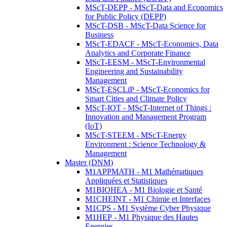
MScT-DEPP - MScT-Data and Economics
for Public Policy (DEPP)
MScT-DSB - MScT-Data Science for
Business
MScT-EDACF - MScT-Economics, Data
Analytics and Corporate Finance
MScT-EESM - MScT-Environmental
Engineering and Sustainability
Management
MScT-ESCLiP - MScT-Economics for
Smart Cities and Climate Policy
MScT-IOT - MScT-Internet of Things :
Innovation and Management Program
(IoT)
MScT-STEEM - MScT-Energy
Environment : Science Technology &
Management
Master (DNM)
M1APPMATH - M1 Mathématiques
Appliquées et Statistiques
M1BIOHEA - M1 Biologie et Santé
M1CHEINT - M1 Chimie et Interfaces
M1CPS - M1 Système Cyber Physique
M1HEP - M1 Physique des Hautes
Energies