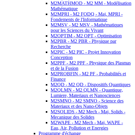
M2MATHMOD - M2 MM - Modélisation
Mathématique
M2MPRI - M2 FODQ - Maj. MPRI -
Fondements de l'Informatique
M2MSV - M2 MSV - Mathématiques
pour les Sciences du Vivant
M2OPTIM - M2 OPT - Optimisation
M2PBR - M2 PBR - Physique par
Recherche
M2PIC - M2 PIC - Projet Innovation
Conception
M2PPF - M2 PPF - Physique des Plasmas
et de la Fusion
M2PROBFIN - M2 PF - Probabilités et
Finance
M2QD - M2 QD - Dispositifs Quantiques
M2QLMN - M2 QLMN - Quantique,
Lumiere, Materiaux et Nanosciences
M2SMNO - M2 SMNO - Science des
Materiaux et des Nano-Objets
M2SOLIDS - M2 Mech - Maj. Solids -
Mecanique des Solides
M2WAPE - M2 Mech - Maj. WAPE -
Eau, Air, Pollution et Energies
Programme d'échange