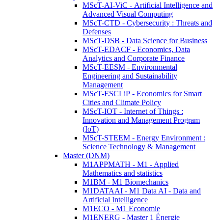
MScT-AI-ViC - Artificial Intelligence and
Advanced Visual Computing
MScT-CTD - Cybersecurity : Threats and
Defenses
MScT-DSB - Data Science for Business
MScT-EDACF - Economics, Data
Analytics and Corporate Finance
MScT-EESM - Environmental
Engineering and Sustainability
Management
MScT-ESCLiP - Economics for Smart
Cities and Climate Policy
MScT-IOT - Internet of Things :
Innovation and Management Program
(IoT)
MScT-STEEM - Energy Environment :
Science Technology & Management
Master (DNM)
M1APPMATH - M1 - Applied
Mathematics and statistics
M1BM - M1 Biomechanics
M1DATAAI - M1 Data AI - Data and
Artificial Intelligence
M1ECO - M1 Economie
M1ENERG - Master 1 Énergie