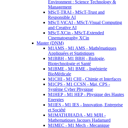
Environment : Science Technology &
Management
MScT-TRAI - MScT-Trust and
Responsible AI
MScT-ViCAI - MScT-Visual Computing
and Creative AI
MScT-XCin - MScT-Extended
Cinematography XCin
Master (DNM)
M1AMS - M1 AMS - Mathématiques
Appliquées et Statistiques
M1BBH - M1 BBH - Biologie,
Biotechnologie et Santé
M1BME - M1 BME - Ingénierie
BioMédicale
M1CHI - M1 CHI - Chimie et Interfaces
M1CPS - M1 CCSN - Maj. CPS -
Système Cyber Physique
M1HEP - M1 HEP - Physique des Hautes
Energies
M1IES - M1 IES - Innovation, Entreprise
et Société
M1MATHJHADA - M1 MJH -
Mathematiques Jacques Hadamard
M1MEC - M1 Mech - Mecanique