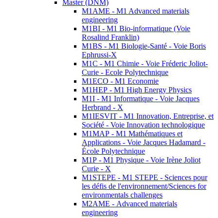
Master (DNM)
M1AME - M1 Advanced materials
engineering
M1BI - M1 Bio-informatique (Voie
Rosalind Franklin)
M1BS - M1 Biologie-Santé - Voie Boris
Ephrussi-X
M1C - M1 Chimie - Voie Fréderic Joliot-
Curie - Ecole Polytechnique
M1ECO - M1 Economie
M1HEP - M1 High Energy Physics
M1I - M1 Informatique - Voie Jacques
Herbrand - X
M1IESVIT - M1 Innovation, Entreprise, et
Société - Voie Innovation technologique
M1MAP - M1 Mathématiques et
Applications - Voie Jacques Hadamard -
École Polytechnique
M1P - M1 Physique - Voie Irène Joliot
Curie - X
M1STEPE - M1 STEPE - Sciences pour
les défis de l'environnement/Sciences for
environmentals challenges
M2AME - Advanced materials
engineering