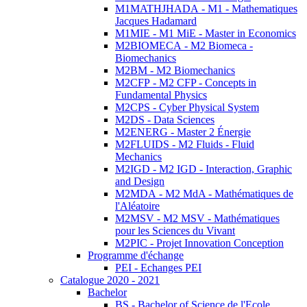
M1MATHJHADA - M1 - Mathematiques
Jacques Hadamard
M1MIE - M1 MiE - Master in Economics
M2BIOMECA - M2 Biomeca -
Biomechanics
M2BM - M2 Biomechanics
M2CFP - M2 CFP - Concepts in
Fundamental Physics
M2CPS - Cyber Physical System
M2DS - Data Sciences
M2ENERG - Master 2 Énergie
M2FLUIDS - M2 Fluids - Fluid
Mechanics
M2IGD - M2 IGD - Interaction, Graphic
and Design
M2MDA - M2 MdA - Mathématiques de
l'Aléatoire
M2MSV - M2 MSV - Mathématiques
pour les Sciences du Vivant
M2PIC - Projet Innovation Conception
Programme d'échange
PEI - Echanges PEI
Catalogue 2020 - 2021
Bachelor
BS - Bachelor of Science de l'Ecole