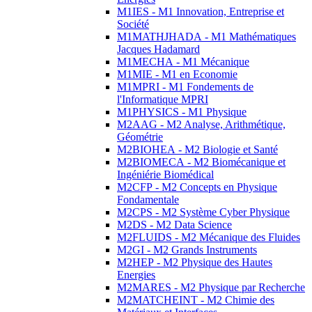
M1IES - M1 Innovation, Entreprise et
Société
M1MATHJHADA - M1 Mathématiques
Jacques Hadamard
M1MECHA - M1 Mécanique
M1MIE - M1 en Economie
M1MPRI - M1 Fondements de
l'Informatique MPRI
M1PHYSICS - M1 Physique
M2AAG - M2 Analyse, Arithmétique,
Géométrie
M2BIOHEA - M2 Biologie et Santé
M2BIOMECA - M2 Biomécanique et
Ingéniérie Biomédical
M2CFP - M2 Concepts en Physique
Fondamentale
M2CPS - M2 Système Cyber Physique
M2DS - M2 Data Science
M2FLUIDS - M2 Mécanique des Fluides
M2GI - M2 Grands Instruments
M2HEP - M2 Physique des Hautes
Energies
M2MARES - M2 Physique par Recherche
M2MATCHEINT - M2 Chimie des