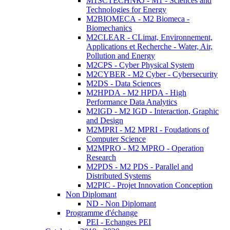
M1SCTECHNRJ - M1 - Sciences and
Technologies for Energy
M2BIOMECA - M2 Biomeca -
Biomechanics
M2CLEAR - CLimat, Environnement,
Applications et Recherche - Water, Air,
Pollution and Energy
M2CPS - Cyber Physical System
M2CYBER - M2 Cyber - Cybersecurity
M2DS - Data Sciences
M2HPDA - M2 HPDA - High
Performance Data Analytics
M2IGD - M2 IGD - Interaction, Graphic
and Design
M2MPRI - M2 MPRI - Foudations of
Computer Science
M2MPRO - M2 MPRO - Operation
Research
M2PDS - M2 PDS - Parallel and
Distributed Systems
M2PIC - Projet Innovation Conception
Non Diplomant
ND - Non Diplomant
Programme d'échange
PEI - Echanges PEI