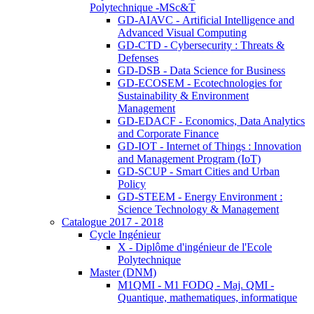
Polytechnique -MSc&T
GD-AIAVC - Artificial Intelligence and
Advanced Visual Computing
GD-CTD - Cybersecurity : Threats &
Defenses
GD-DSB - Data Science for Business
GD-ECOSEM - Ecotechnologies for
Sustainability & Environment
Management
GD-EDACF - Economics, Data Analytics
and Corporate Finance
GD-IOT - Internet of Things : Innovation
and Management Program (IoT)
GD-SCUP - Smart Cities and Urban
Policy
GD-STEEM - Energy Environment :
Science Technology & Management
Catalogue 2017 - 2018
Cycle Ingénieur
X - Diplôme d'ingénieur de l'Ecole
Polytechnique
Master (DNM)
M1QMI - M1 FODQ - Maj. QMI -
Quantique, mathematiques, informatique