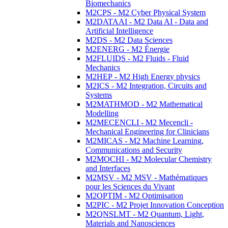
Biomechanics
M2CPS - M2 Cyber Physical System
M2DATAAI - M2 Data AI - Data and
Artificial Intelligence
M2DS - M2 Data Sciences
M2ENERG - M2 Énergie
M2FLUIDS - M2 Fluids - Fluid
Mechanics
M2HEP - M2 High Energy physics
M2ICS - M2 Integration, Circuits and
Systems
M2MATHMOD - M2 Mathematical
Modelling
M2MECENCLI - M2 Mecencli -
Mechanical Engineering for Clinicians
M2MICAS - M2 Machine Learning,
Communications and Security
M2MOCHI - M2 Molecular Chemistry
and Interfaces
M2MSV - M2 MSV - Mathématiques
pour les Sciences du Vivant
M2OPTIM - M2 Optimisation
M2PIC - M2 Projet Innovation Conception
M2QNSLMT - M2 Quantum, Light,
Materials and Nanosciences