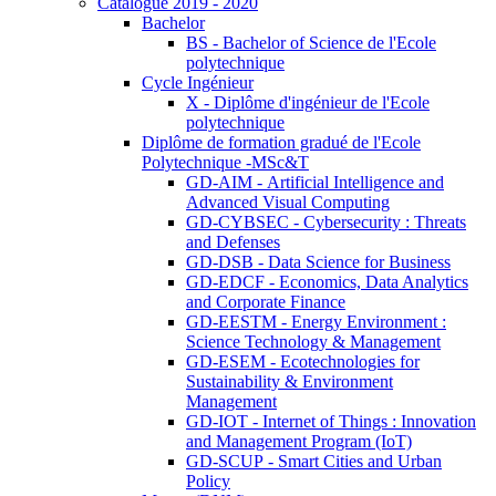
Catalogue 2019 - 2020
Bachelor
BS - Bachelor of Science de l'Ecole
polytechnique
Cycle Ingénieur
X - Diplôme d'ingénieur de l'Ecole
polytechnique
Diplôme de formation gradué de l'Ecole
Polytechnique -MSc&T
GD-AIM - Artificial Intelligence and
Advanced Visual Computing
GD-CYBSEC - Cybersecurity : Threats
and Defenses
GD-DSB - Data Science for Business
GD-EDCF - Economics, Data Analytics
and Corporate Finance
GD-EESTM - Energy Environment :
Science Technology & Management
GD-ESEM - Ecotechnologies for
Sustainability & Environment
Management
GD-IOT - Internet of Things : Innovation
and Management Program (IoT)
GD-SCUP - Smart Cities and Urban
Policy