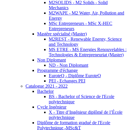
M2SOLIDS - M2 Solids - Solid
Mechanics
M2WAPE - M2 Water, Air, Pollution and
Energy
MSc Entrepreneurs - MSc X-HEC
Entrepreneurs
Mastère spécialisé (Master)
M2REST - Renewable Energy, Science
and Technology
MS ETRE - MS Energies Renouvelables :
Technologies & Entrepreneuriat (Master)
Non Diplomant
ND - Non Diplomant
Programme d'échange
EuroteQ - Diplôme EuroteQ
PEI - Echanges PEI
Catalogue 2021 - 2022
Bachelor
BS - Bachelor of Science de l'Ecole
polytechnique
Cycle Ingénieur
X - Titre d’Ingénieur diplômé de l’École
polytechnique
Diplôme de formation gradué de l'Ecole
Polytechnique -MSc&T