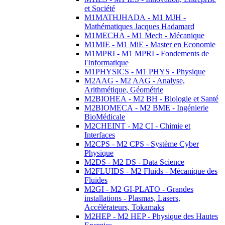
et Société
M1MATHJHADA - M1 MJH -
Mathématiques Jacques Hadamard
M1MECHA - M1 Mech - Mécanique
M1MIE - M1 MiE - Master en Economie
M1MPRI - M1 MPRI - Fondements de
l'Informatique
M1PHYSICS - M1 PHYS - Physique
M2AAG - M2 AAG - Analyse,
Arithmétique, Géométrie
M2BIOHEA - M2 BH - Biologie et Santé
M2BIOMECA - M2 BME - Ingénierie
BioMédicale
M2CHEINT - M2 CI - Chimie et
Interfaces
M2CPS - M2 CPS - Système Cyber
Physique
M2DS - M2 DS - Data Science
M2FLUIDS - M2 Fluids - Mécanique des
Fluides
M2GI - M2 GI-PLATO - Grandes
installations - Plasmas, Lasers,
Accélérateurs, Tokamaks
M2HEP - M2 HEP - Physique des Hautes