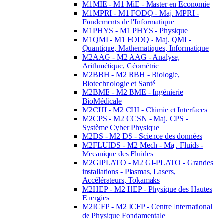
M1MIE - M1 MiE - Master en Economie
M1MPRI - M1 FODQ - Maj. MPRI -
Fondements de l'Informatique
M1PHYS - M1 PHYS - Physique
M1QMI - M1 FODQ - Maj. QMI -
Quantique, Mathematiques, Informatique
M2AAG - M2 AAG - Analyse,
Arithmétique, Géométrie
M2BBH - M2 BBH - Biologie,
Biotechnologie et Santé
M2BME - M2 BME - Ingénierie
BioMédicale
M2CHI - M2 CHI - Chimie et Interfaces
M2CPS - M2 CCSN - Maj. CPS -
Système Cyber Physique
M2DS - M2 DS - Science des données
M2FLUIDS - M2 Mech - Maj. Fluids -
Mecanique des Fluides
M2GIPLATO - M2 GI-PLATO - Grandes
installations - Plasmas, Lasers,
Accélérateurs, Tokamaks
M2HEP - M2 HEP - Physique des Hautes
Energies
M2ICFP - M2 ICFP - Centre International
de Physique Fondamentale