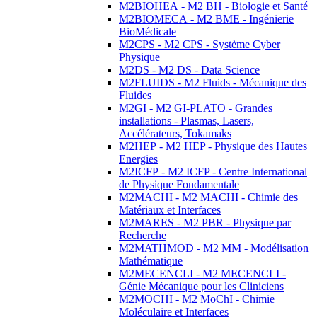
M2BIOHEA - M2 BH - Biologie et Santé
M2BIOMECA - M2 BME - Ingénierie
BioMédicale
M2CPS - M2 CPS - Système Cyber
Physique
M2DS - M2 DS - Data Science
M2FLUIDS - M2 Fluids - Mécanique des
Fluides
M2GI - M2 GI-PLATO - Grandes
installations - Plasmas, Lasers,
Accélérateurs, Tokamaks
M2HEP - M2 HEP - Physique des Hautes
Energies
M2ICFP - M2 ICFP - Centre International
de Physique Fondamentale
M2MACHI - M2 MACHI - Chimie des
Matériaux et Interfaces
M2MARES - M2 PBR - Physique par
Recherche
M2MATHMOD - M2 MM - Modélisation
Mathématique
M2MECENCLI - M2 MECENCLI -
Génie Mécanique pour les Cliniciens
M2MOCHI - M2 MoChI - Chimie
Moléculaire et Interfaces