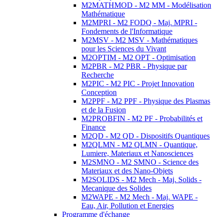
M2MATHMOD - M2 MM - Modélisation
Mathématique
M2MPRI - M2 FODQ - Maj. MPRI -
Fondements de l'Informatique
M2MSV - M2 MSV - Mathématiques
pour les Sciences du Vivant
M2OPTIM - M2 OPT - Optimisation
M2PBR - M2 PBR - Physique par
Recherche
M2PIC - M2 PIC - Projet Innovation
Conception
M2PPF - M2 PPF - Physique des Plasmas
et de la Fusion
M2PROBFIN - M2 PF - Probabilités et
Finance
M2QD - M2 QD - Dispositifs Quantiques
M2QLMN - M2 QLMN - Quantique,
Lumiere, Materiaux et Nanosciences
M2SMNO - M2 SMNO - Science des
Materiaux et des Nano-Objets
M2SOLIDS - M2 Mech - Maj. Solids -
Mecanique des Solides
M2WAPE - M2 Mech - Maj. WAPE -
Eau, Air, Pollution et Energies
Programme d'échange