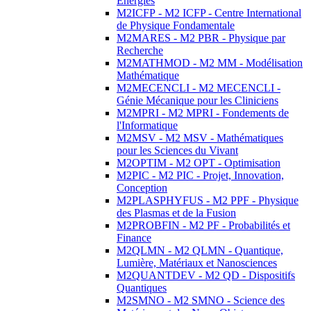
Energies
M2ICFP - M2 ICFP - Centre International
de Physique Fondamentale
M2MARES - M2 PBR - Physique par
Recherche
M2MATHMOD - M2 MM - Modélisation
Mathématique
M2MECENCLI - M2 MECENCLI -
Génie Mécanique pour les Cliniciens
M2MPRI - M2 MPRI - Fondements de
l'Informatique
M2MSV - M2 MSV - Mathématiques
pour les Sciences du Vivant
M2OPTIM - M2 OPT - Optimisation
M2PIC - M2 PIC - Projet, Innovation,
Conception
M2PLASPHYFUS - M2 PPF - Physique
des Plasmas et de la Fusion
M2PROBFIN - M2 PF - Probabilités et
Finance
M2QLMN - M2 QLMN - Quantique,
Lumière, Matériaux et Nanosciences
M2QUANTDEV - M2 QD - Dispositifs
Quantiques
M2SMNO - M2 SMNO - Science des