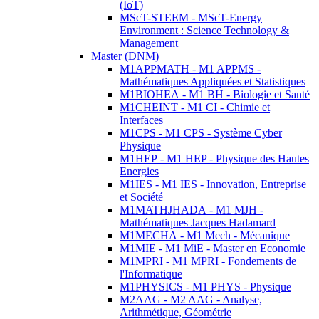
(IoT)
MScT-STEEM - MScT-Energy
Environment : Science Technology &
Management
Master (DNM)
M1APPMATH - M1 APPMS -
Mathématiques Appliquées et Statistiques
M1BIOHEA - M1 BH - Biologie et Santé
M1CHEINT - M1 CI - Chimie et
Interfaces
M1CPS - M1 CPS - Système Cyber
Physique
M1HEP - M1 HEP - Physique des Hautes
Energies
M1IES - M1 IES - Innovation, Entreprise
et Société
M1MATHJHADA - M1 MJH -
Mathématiques Jacques Hadamard
M1MECHA - M1 Mech - Mécanique
M1MIE - M1 MiE - Master en Economie
M1MPRI - M1 MPRI - Fondements de
l'Informatique
M1PHYSICS - M1 PHYS - Physique
M2AAG - M2 AAG - Analyse,
Arithmétique, Géométrie