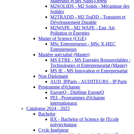
Matériaux et des Nano-Objets
M2SOLIDS - M2 Solids - Mécanique des
Solides
M2TRADD - M2 TraDD - Transport et
Développement Durable
M2WAPE - M2 WAPE - Eau, Air,
Pollution et Énergies
Master of Science (CGE)
MSc Entrepreneurs - MSc X-HEC
Entrepreneurs
Mastère spécialisé (Master)
MS ETRE - MS Energies Renouvelables :
Technologies et Entrepreneuriat (Master)
MS IE - MS Innovation et Entreprenariat
Non Diplomant
AUD_IPParis - AUDITEURS - IP Paris
Programme d'échange
EuroteQ - Diplôme EuroteQ
PEI - Programmes d'échange
internationaux
Catalogue 2024 - 2025
Bachelor
BX - Bachelor of Science de l'Ecole
polytechnique
Cycle Ingénieur