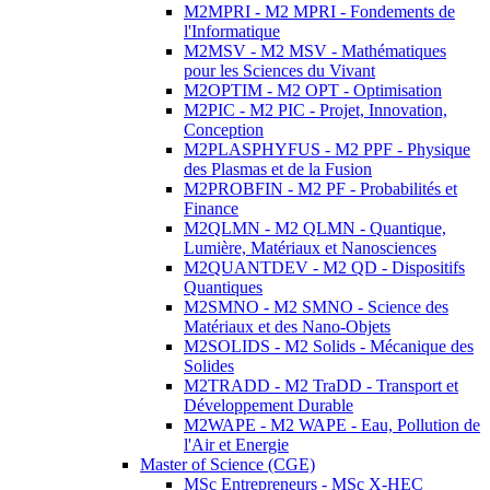
M2MPRI - M2 MPRI - Fondements de
l'Informatique
M2MSV - M2 MSV - Mathématiques
pour les Sciences du Vivant
M2OPTIM - M2 OPT - Optimisation
M2PIC - M2 PIC - Projet, Innovation,
Conception
M2PLASPHYFUS - M2 PPF - Physique
des Plasmas et de la Fusion
M2PROBFIN - M2 PF - Probabilités et
Finance
M2QLMN - M2 QLMN - Quantique,
Lumière, Matériaux et Nanosciences
M2QUANTDEV - M2 QD - Dispositifs
Quantiques
M2SMNO - M2 SMNO - Science des
Matériaux et des Nano-Objets
M2SOLIDS - M2 Solids - Mécanique des
Solides
M2TRADD - M2 TraDD - Transport et
Développement Durable
M2WAPE - M2 WAPE - Eau, Pollution de
l'Air et Energie
Master of Science (CGE)
MSc Entrepreneurs - MSc X-HEC