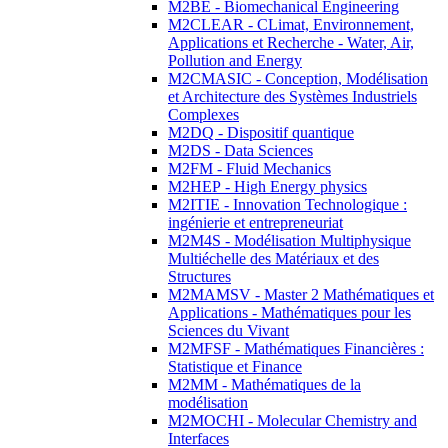
M2BE - Biomechanical Engineering
M2CLEAR - CLimat, Environnement,
Applications et Recherche - Water, Air,
Pollution and Energy
M2CMASIC - Conception, Modélisation
et Architecture des Systèmes Industriels
Complexes
M2DQ - Dispositif quantique
M2DS - Data Sciences
M2FM - Fluid Mechanics
M2HEP - High Energy physics
M2ITIE - Innovation Technologique :
ingénierie et entrepreneuriat
M2M4S - Modélisation Multiphysique
Multiéchelle des Matériaux et des
Structures
M2MAMSV - Master 2 Mathématiques et
Applications - Mathématiques pour les
Sciences du Vivant
M2MFSF - Mathématiques Financières :
Statistique et Finance
M2MM - Mathématiques de la
modélisation
M2MOCHI - Molecular Chemistry and
Interfaces