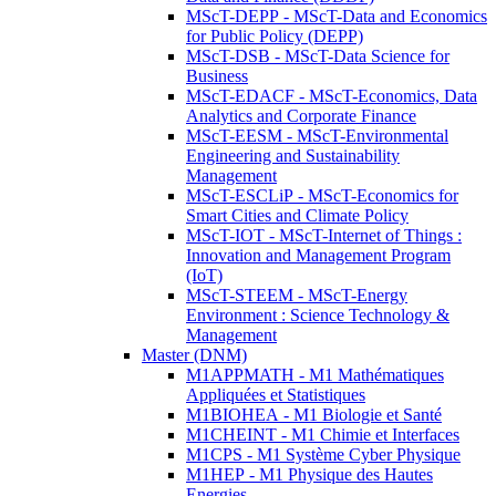
MScT-DEPP - MScT-Data and Economics
for Public Policy (DEPP)
MScT-DSB - MScT-Data Science for
Business
MScT-EDACF - MScT-Economics, Data
Analytics and Corporate Finance
MScT-EESM - MScT-Environmental
Engineering and Sustainability
Management
MScT-ESCLiP - MScT-Economics for
Smart Cities and Climate Policy
MScT-IOT - MScT-Internet of Things :
Innovation and Management Program
(IoT)
MScT-STEEM - MScT-Energy
Environment : Science Technology &
Management
Master (DNM)
M1APPMATH - M1 Mathématiques
Appliquées et Statistiques
M1BIOHEA - M1 Biologie et Santé
M1CHEINT - M1 Chimie et Interfaces
M1CPS - M1 Système Cyber Physique
M1HEP - M1 Physique des Hautes
Energies