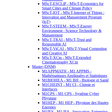
MScT-ESCLiP - MScT-Economics for
Smart Cities and Climate Policy
MScT-IOT - MScT-Internet of Things :
Innovation and Management Program
(IoT)
MScT-STEEM - MScT-Energy
Environment : Science Technology &
Management
MScT-TRAI - MScT-Trust and
Responsible AI
MScT-ViCAI - MScT-Visual Computing
and Creative AI
MScT-XCin - MScT-Extended
Cinematography XCin
Master (DNM)
M1APPMATH - M1 APPMS -
Mathématiques Appliquées et Statistiques
M1BIOHEA - M1 BH - Biologie et Santé
M1CHEINT - M1 CI - Chimie et
Interfaces
M1CPS - M1 CPS - Système Cyber
Physique
M1HEP - M1 HEP - Physique des Hautes
Energies
M1IES - M1 IES - Innovation, Entreprise