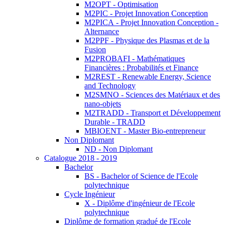
M2OPT - Optimisation
M2PIC - Projet Innovation Conception
M2PICA - Projet Innovation Conception -
Alternance
M2PPF - Physique des Plasmas et de la
Fusion
M2PROBAFI - Mathématiques
Financières : Probabilités et Finance
M2REST - Renewable Energy, Science
and Technology
M2SMNO - Sciences des Matériaux et des
nano-objets
M2TRADD - Transport et Développement
Durable - TRADD
MBIOENT - Master Bio-entrepreneur
Non Diplomant
ND - Non Diplomant
Catalogue 2018 - 2019
Bachelor
BS - Bachelor of Science de l'Ecole
polytechnique
Cycle Ingénieur
X - Diplôme d'ingénieur de l'Ecole
polytechnique
Diplôme de formation gradué de l'Ecole