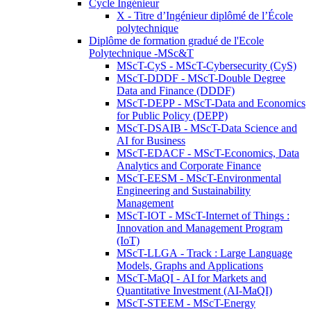
Cycle Ingénieur
X - Titre d’Ingénieur diplômé de l’École
polytechnique
Diplôme de formation gradué de l'Ecole
Polytechnique -MSc&T
MScT-CyS - MScT-Cybersecurity (CyS)
MScT-DDDF - MScT-Double Degree
Data and Finance (DDDF)
MScT-DEPP - MScT-Data and Economics
for Public Policy (DEPP)
MScT-DSAIB - MScT-Data Science and
AI for Business
MScT-EDACF - MScT-Economics, Data
Analytics and Corporate Finance
MScT-EESM - MScT-Environmental
Engineering and Sustainability
Management
MScT-IOT - MScT-Internet of Things :
Innovation and Management Program
(IoT)
MScT-LLGA - Track : Large Language
Models, Graphs and Applications
MScT-MaQI - AI for Markets and
Quantitative Investment (AI-MaQI)
MScT-STEEM - MScT-Energy