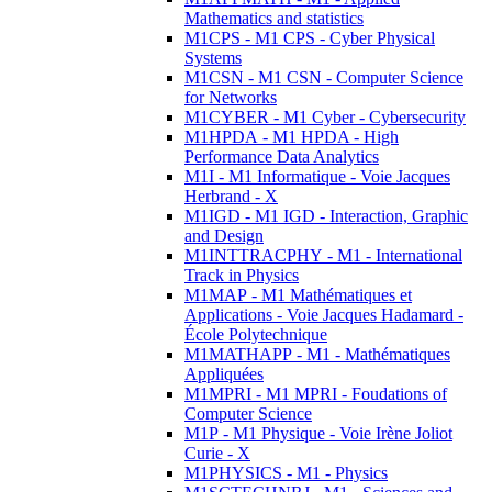
Mathematics and statistics
M1CPS - M1 CPS - Cyber Physical
Systems
M1CSN - M1 CSN - Computer Science
for Networks
M1CYBER - M1 Cyber - Cybersecurity
M1HPDA - M1 HPDA - High
Performance Data Analytics
M1I - M1 Informatique - Voie Jacques
Herbrand - X
M1IGD - M1 IGD - Interaction, Graphic
and Design
M1INTTRACPHY - M1 - International
Track in Physics
M1MAP - M1 Mathématiques et
Applications - Voie Jacques Hadamard -
École Polytechnique
M1MATHAPP - M1 - Mathématiques
Appliquées
M1MPRI - M1 MPRI - Foudations of
Computer Science
M1P - M1 Physique - Voie Irène Joliot
Curie - X
M1PHYSICS - M1 - Physics