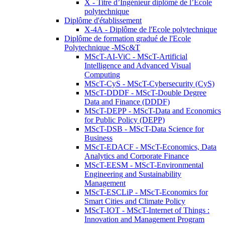
X - Titre d’Ingénieur diplômé de l’École
polytechnique
Diplôme d'établissement
X-4A - Diplôme de l'Ecole polytechnique
Diplôme de formation gradué de l'Ecole
Polytechnique -MSc&T
MScT-AI-ViC - MScT-Artificial
Intelligence and Advanced Visual
Computing
MScT-CyS - MScT-Cybersecurity (CyS)
MScT-DDDF - MScT-Double Degree
Data and Finance (DDDF)
MScT-DEPP - MScT-Data and Economics
for Public Policy (DEPP)
MScT-DSB - MScT-Data Science for
Business
MScT-EDACF - MScT-Economics, Data
Analytics and Corporate Finance
MScT-EESM - MScT-Environmental
Engineering and Sustainability
Management
MScT-ESCLiP - MScT-Economics for
Smart Cities and Climate Policy
MScT-IOT - MScT-Internet of Things :
Innovation and Management Program