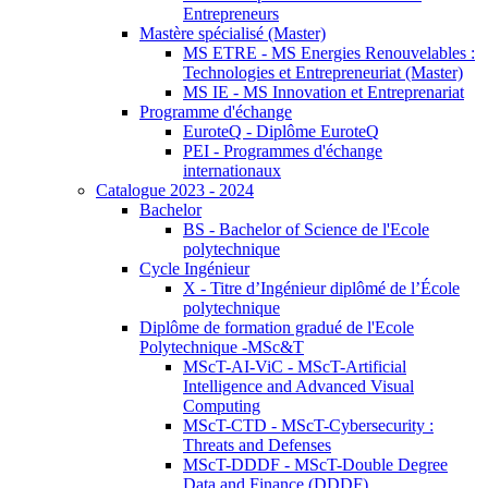
Entrepreneurs
Mastère spécialisé (Master)
MS ETRE - MS Energies Renouvelables :
Technologies et Entrepreneuriat (Master)
MS IE - MS Innovation et Entreprenariat
Programme d'échange
EuroteQ - Diplôme EuroteQ
PEI - Programmes d'échange
internationaux
Catalogue 2023 - 2024
Bachelor
BS - Bachelor of Science de l'Ecole
polytechnique
Cycle Ingénieur
X - Titre d’Ingénieur diplômé de l’École
polytechnique
Diplôme de formation gradué de l'Ecole
Polytechnique -MSc&T
MScT-AI-ViC - MScT-Artificial
Intelligence and Advanced Visual
Computing
MScT-CTD - MScT-Cybersecurity :
Threats and Defenses
MScT-DDDF - MScT-Double Degree
Data and Finance (DDDF)