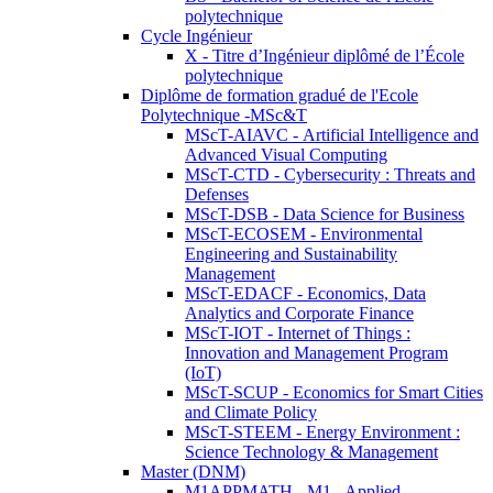
polytechnique
Cycle Ingénieur
X - Titre d’Ingénieur diplômé de l’École
polytechnique
Diplôme de formation gradué de l'Ecole
Polytechnique -MSc&T
MScT-AIAVC - Artificial Intelligence and
Advanced Visual Computing
MScT-CTD - Cybersecurity : Threats and
Defenses
MScT-DSB - Data Science for Business
MScT-ECOSEM - Environmental
Engineering and Sustainability
Management
MScT-EDACF - Economics, Data
Analytics and Corporate Finance
MScT-IOT - Internet of Things :
Innovation and Management Program
(IoT)
MScT-SCUP - Economics for Smart Cities
and Climate Policy
MScT-STEEM - Energy Environment :
Science Technology & Management
Master (DNM)
M1APPMATH - M1 - Applied