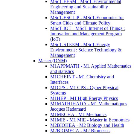
MScT-EESM - MScT-Environmental
Engineering and Sustainability
Management
MScT-ESCLiP - MScT-Economics for
Smart Cities and Climate Policy
MScT-IOT - MScT-Internet of Things :
Innovation and Management Program
(IoT)
MScT-STEEM - MScT-Energy
Environment : Science Technology &
Management
Master (DNM)
M1APPMATH - M1 Applied Mathematics
and statistics
M1CHEINT - M1 Chemistry and
Interfaces
M1CPS - M1 CPS - Cyber Physical
Systems
M1HEP - M1 High Energy Physics
M1MATHJHADA - M1 Mathematiques
Jacques Hadamard
M1MECHA - M1 Mechanics
M1MIE - M1 MIE - Master in Economics
M2BIOHEA - M2 Biology and Health
M2BIOMECA - M2 Biomeca -