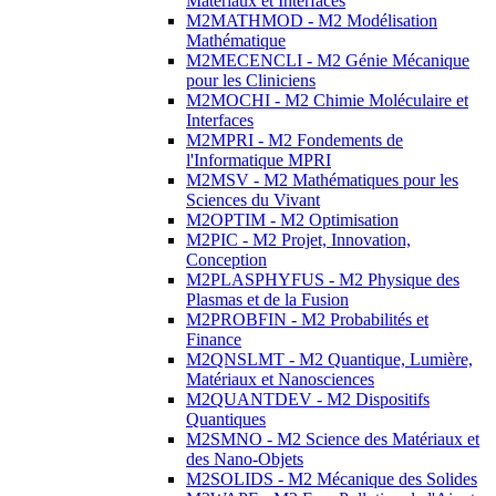
Matériaux et Interfaces
M2MATHMOD - M2 Modélisation
Mathématique
M2MECENCLI - M2 Génie Mécanique
pour les Cliniciens
M2MOCHI - M2 Chimie Moléculaire et
Interfaces
M2MPRI - M2 Fondements de
l'Informatique MPRI
M2MSV - M2 Mathématiques pour les
Sciences du Vivant
M2OPTIM - M2 Optimisation
M2PIC - M2 Projet, Innovation,
Conception
M2PLASPHYFUS - M2 Physique des
Plasmas et de la Fusion
M2PROBFIN - M2 Probabilités et
Finance
M2QNSLMT - M2 Quantique, Lumière,
Matériaux et Nanosciences
M2QUANTDEV - M2 Dispositifs
Quantiques
M2SMNO - M2 Science des Matériaux et
des Nano-Objets
M2SOLIDS - M2 Mécanique des Solides