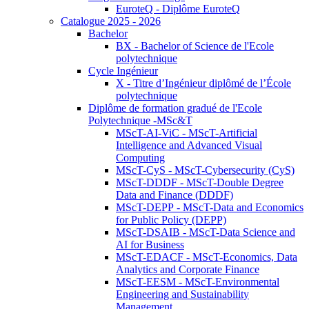
EuroteQ - Diplôme EuroteQ
Catalogue 2025 - 2026
Bachelor
BX - Bachelor of Science de l'Ecole
polytechnique
Cycle Ingénieur
X - Titre d’Ingénieur diplômé de l’École
polytechnique
Diplôme de formation gradué de l'Ecole
Polytechnique -MSc&T
MScT-AI-ViC - MScT-Artificial
Intelligence and Advanced Visual
Computing
MScT-CyS - MScT-Cybersecurity (CyS)
MScT-DDDF - MScT-Double Degree
Data and Finance (DDDF)
MScT-DEPP - MScT-Data and Economics
for Public Policy (DEPP)
MScT-DSAIB - MScT-Data Science and
AI for Business
MScT-EDACF - MScT-Economics, Data
Analytics and Corporate Finance
MScT-EESM - MScT-Environmental
Engineering and Sustainability
Management