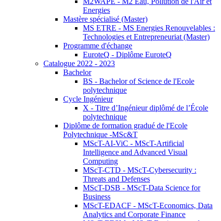
M2WAPE - M2 Eau, Pollution de l'Air et
Energies
Mastère spécialisé (Master)
MS ETRE - MS Energies Renouvelables :
Technologies et Entrepreneuriat (Master)
Programme d'échange
EuroteQ - Diplôme EuroteQ
Catalogue 2022 - 2023
Bachelor
BS - Bachelor of Science de l'Ecole
polytechnique
Cycle Ingénieur
X - Titre d’Ingénieur diplômé de l’École
polytechnique
Diplôme de formation gradué de l'Ecole
Polytechnique -MSc&T
MScT-AI-ViC - MScT-Artificial
Intelligence and Advanced Visual
Computing
MScT-CTD - MScT-Cybersecurity :
Threats and Defenses
MScT-DSB - MScT-Data Science for
Business
MScT-EDACF - MScT-Economics, Data
Analytics and Corporate Finance