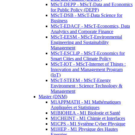
MScT-DEPP - MScT-Data and Economics
for Public Policy (DEPP)
MScT-DSB - MScT-Data Science for
Business
MScT-EDACF - MScT-Economics, Data
Analytics and Corporate Finance
MScT-EESM - MScT-Environmental
Engineering and Sustainability
Management
MScT-ESCLiP - MScT-Economics for
Smart Cities and Climate Policy
MScT-IOT - MScT-Internet of Things :
Innovation and Management Program
(IoT)
MScT-STEEM - MScT-Energy
Environment : Science Technology &
Management
Master (DNM)
M1APPMATH - M1 Mathématiques
Appliquées et Statistiques
M1BIOHEA - M1 Biologie et Santé
M1CHEINT - M1 Chimie et Interfaces
M1CPS - M1 Système Cyber Physique
M1HEP - M1 Physique des Hautes
Energies