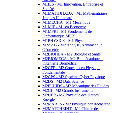
M1IES - M1 Innovation, Entreprise et
Société
M1MATHJHADA - M1 Mathématiques
Jacques Hadamard
M1MECHA - M1 Mécanique
M1MIE - M1 en Economie
M1MPRI - M1 Fondements de
l'Informatique MPRI
M1PHYSICS - M1 Physique
M2AAG - M2 Analyse, Arithmétique,
Géométrie
M2BIOHEA - M2 Biologie et Santé
M2BIOMECA - M2 Biomécanique et
Ingéniérie Biomédical
M2CFP - M2 Concepts en Physique
Fondamentale
M2CPS - M2 Système Cyber Physique
M2DS - M2 Data Science
M2FLUIDS - M2 Mécanique des Fluides
M2GI - M2 Grands Instruments
M2HEP - M2 Physique des Hautes
Energies
M2MARES - M2 Physique par Recherche
M2MATCHEINT - M2 Chimie des