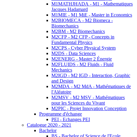
M1MATHJHADA - M1 - Mathematiques
Jacques Hadamard
M1MIE - M1 MiE - Master in Economics
M2BIOMECA - M2 Biomeca -
Biomechanics
M2BM - M2 Biomechanics
M2CFP - M2 CFP - Concepts in
Fundamental Physics
M2CPS - Cyber Physical System
M2DS - Data Sciences
M2ENERG - Master 2 Énergie
M2FLUIDS - M2 Fluids - Fluid
Mechanics
M2IGD - M2 IGD - Interaction, Graphic
and Design
M2MDA - M2 MdA - Mathématiques de
l'Aléatoire
M2MSV - M2 MSV - Mathématiques
pour les Sciences du Vivant
M2PIC - Projet Innovation Conception
Programme d'échange
PEI - Echanges PEI
Catalogue 2020 - 2021
Bachelor
BS - Bachelor of Science de l'Ecole