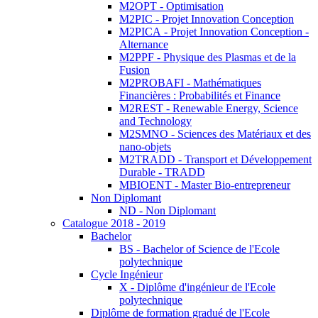
M2OPT - Optimisation
M2PIC - Projet Innovation Conception
M2PICA - Projet Innovation Conception -
Alternance
M2PPF - Physique des Plasmas et de la
Fusion
M2PROBAFI - Mathématiques
Financières : Probabilités et Finance
M2REST - Renewable Energy, Science
and Technology
M2SMNO - Sciences des Matériaux et des
nano-objets
M2TRADD - Transport et Développement
Durable - TRADD
MBIOENT - Master Bio-entrepreneur
Non Diplomant
ND - Non Diplomant
Catalogue 2018 - 2019
Bachelor
BS - Bachelor of Science de l'Ecole
polytechnique
Cycle Ingénieur
X - Diplôme d'ingénieur de l'Ecole
polytechnique
Diplôme de formation gradué de l'Ecole