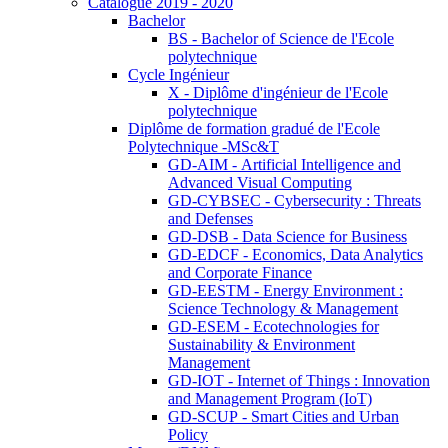
Catalogue 2019 - 2020
Bachelor
BS - Bachelor of Science de l'Ecole
polytechnique
Cycle Ingénieur
X - Diplôme d'ingénieur de l'Ecole
polytechnique
Diplôme de formation gradué de l'Ecole
Polytechnique -MSc&T
GD-AIM - Artificial Intelligence and
Advanced Visual Computing
GD-CYBSEC - Cybersecurity : Threats
and Defenses
GD-DSB - Data Science for Business
GD-EDCF - Economics, Data Analytics
and Corporate Finance
GD-EESTM - Energy Environment :
Science Technology & Management
GD-ESEM - Ecotechnologies for
Sustainability & Environment
Management
GD-IOT - Internet of Things : Innovation
and Management Program (IoT)
GD-SCUP - Smart Cities and Urban
Policy