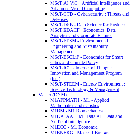
MScT-AI-ViC - Artificial Intelligence and
Advanced Visual Computing
MScT-CTD - Cybersecurity : Threats and
Defenses
MScT-DSB - Data Science for Business
MScT-EDACF - Economics, Data
Analytics and Corporate Finance
MScT-EESM - Environmental
Engineering and Sustainability
Management
MScT-ESCLiP - Economics for Smart
Cities and Climate Policy
MScT-IOT - Internet of Things :
Innovation and Management Program
(IoT)
MScT-STEEM - Energy Environment :
Science Technology & Management
Master (DNM)
M1APPMATH - M1 - Applied
Mathematics and statistics
M1BM - M1 Biomechanics
M1DATAAI - M1 Data AI - Data and
Artificial Intelligence
M1ECO - M1 Economie
M1ENERG - Master 1 Énergie