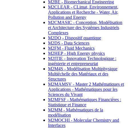
M2BE - Biomechanical Engineering
M2CLEAR - CLimat, Environnement,
Applications et Recherche - Water, Air,
Pollution and Energy
M2CMASIC - Conception, Modélisation
et Architecture des Systèmes Industriels
Complexes
M2DQ - Dispositif quantique
M2DS - Data Sciences
M2FM - Fluid Mechanics
M2HEP - High Energy physics
M2ITIE - Innovation Technologique :
ingénierie et entrepreneuriat
M2M4S - Modélisation Multiphysique
Multiéchelle des Matériaux et des
Structures
M2MAMSV - Master 2 Mathématiques et
Applications - Mathématiques pour les
Sciences du Vivant
M2MFSF - Mathématiques Financières :
Statistique et Finance
M2MM - Mathématiques de la
modélisation
M2MOCHI - Molecular Chemistry and
Interfaces