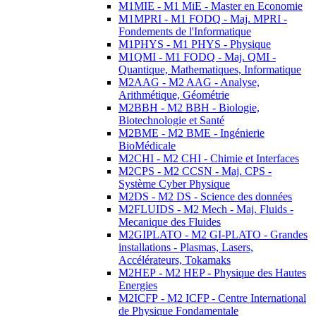
M1MIE - M1 MiE - Master en Economie
M1MPRI - M1 FODQ - Maj. MPRI -
Fondements de l'Informatique
M1PHYS - M1 PHYS - Physique
M1QMI - M1 FODQ - Maj. QMI -
Quantique, Mathematiques, Informatique
M2AAG - M2 AAG - Analyse,
Arithmétique, Géométrie
M2BBH - M2 BBH - Biologie,
Biotechnologie et Santé
M2BME - M2 BME - Ingénierie
BioMédicale
M2CHI - M2 CHI - Chimie et Interfaces
M2CPS - M2 CCSN - Maj. CPS -
Système Cyber Physique
M2DS - M2 DS - Science des données
M2FLUIDS - M2 Mech - Maj. Fluids -
Mecanique des Fluides
M2GIPLATO - M2 GI-PLATO - Grandes
installations - Plasmas, Lasers,
Accélérateurs, Tokamaks
M2HEP - M2 HEP - Physique des Hautes
Energies
M2ICFP - M2 ICFP - Centre International
de Physique Fondamentale