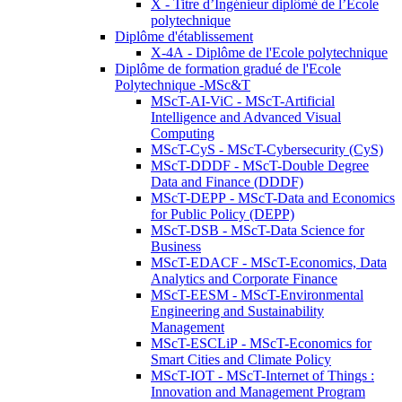
X - Titre d’Ingénieur diplômé de l’École
polytechnique
Diplôme d'établissement
X-4A - Diplôme de l'Ecole polytechnique
Diplôme de formation gradué de l'Ecole
Polytechnique -MSc&T
MScT-AI-ViC - MScT-Artificial
Intelligence and Advanced Visual
Computing
MScT-CyS - MScT-Cybersecurity (CyS)
MScT-DDDF - MScT-Double Degree
Data and Finance (DDDF)
MScT-DEPP - MScT-Data and Economics
for Public Policy (DEPP)
MScT-DSB - MScT-Data Science for
Business
MScT-EDACF - MScT-Economics, Data
Analytics and Corporate Finance
MScT-EESM - MScT-Environmental
Engineering and Sustainability
Management
MScT-ESCLiP - MScT-Economics for
Smart Cities and Climate Policy
MScT-IOT - MScT-Internet of Things :
Innovation and Management Program