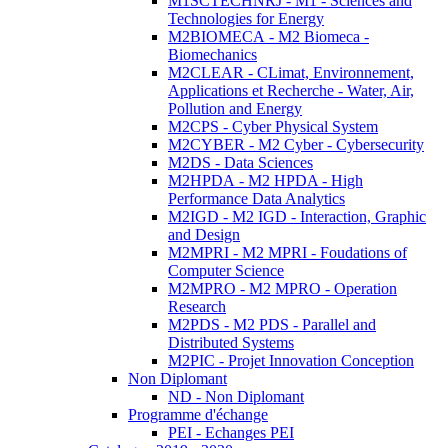
M1SCTECHNRJ - M1 - Sciences and
Technologies for Energy
M2BIOMECA - M2 Biomeca -
Biomechanics
M2CLEAR - CLimat, Environnement,
Applications et Recherche - Water, Air,
Pollution and Energy
M2CPS - Cyber Physical System
M2CYBER - M2 Cyber - Cybersecurity
M2DS - Data Sciences
M2HPDA - M2 HPDA - High
Performance Data Analytics
M2IGD - M2 IGD - Interaction, Graphic
and Design
M2MPRI - M2 MPRI - Foudations of
Computer Science
M2MPRO - M2 MPRO - Operation
Research
M2PDS - M2 PDS - Parallel and
Distributed Systems
M2PIC - Projet Innovation Conception
Non Diplomant
ND - Non Diplomant
Programme d'échange
PEI - Echanges PEI