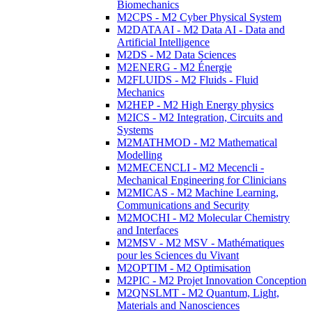
Biomechanics
M2CPS - M2 Cyber Physical System
M2DATAAI - M2 Data AI - Data and
Artificial Intelligence
M2DS - M2 Data Sciences
M2ENERG - M2 Énergie
M2FLUIDS - M2 Fluids - Fluid
Mechanics
M2HEP - M2 High Energy physics
M2ICS - M2 Integration, Circuits and
Systems
M2MATHMOD - M2 Mathematical
Modelling
M2MECENCLI - M2 Mecencli -
Mechanical Engineering for Clinicians
M2MICAS - M2 Machine Learning,
Communications and Security
M2MOCHI - M2 Molecular Chemistry
and Interfaces
M2MSV - M2 MSV - Mathématiques
pour les Sciences du Vivant
M2OPTIM - M2 Optimisation
M2PIC - M2 Projet Innovation Conception
M2QNSLMT - M2 Quantum, Light,
Materials and Nanosciences