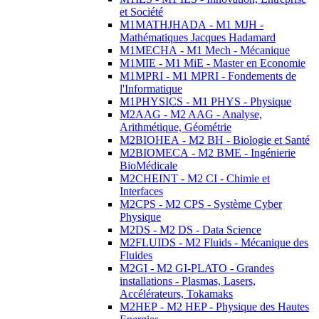
et Société
M1MATHJHADA - M1 MJH -
Mathématiques Jacques Hadamard
M1MECHA - M1 Mech - Mécanique
M1MIE - M1 MiE - Master en Economie
M1MPRI - M1 MPRI - Fondements de
l'Informatique
M1PHYSICS - M1 PHYS - Physique
M2AAG - M2 AAG - Analyse,
Arithmétique, Géométrie
M2BIOHEA - M2 BH - Biologie et Santé
M2BIOMECA - M2 BME - Ingénierie
BioMédicale
M2CHEINT - M2 CI - Chimie et
Interfaces
M2CPS - M2 CPS - Système Cyber
Physique
M2DS - M2 DS - Data Science
M2FLUIDS - M2 Fluids - Mécanique des
Fluides
M2GI - M2 GI-PLATO - Grandes
installations - Plasmas, Lasers,
Accélérateurs, Tokamaks
M2HEP - M2 HEP - Physique des Hautes