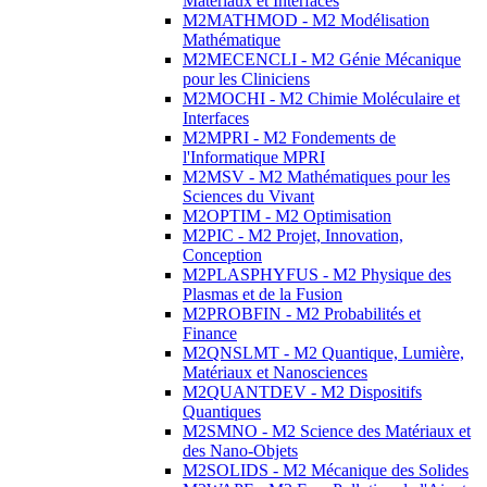
Matériaux et Interfaces
M2MATHMOD - M2 Modélisation
Mathématique
M2MECENCLI - M2 Génie Mécanique
pour les Cliniciens
M2MOCHI - M2 Chimie Moléculaire et
Interfaces
M2MPRI - M2 Fondements de
l'Informatique MPRI
M2MSV - M2 Mathématiques pour les
Sciences du Vivant
M2OPTIM - M2 Optimisation
M2PIC - M2 Projet, Innovation,
Conception
M2PLASPHYFUS - M2 Physique des
Plasmas et de la Fusion
M2PROBFIN - M2 Probabilités et
Finance
M2QNSLMT - M2 Quantique, Lumière,
Matériaux et Nanosciences
M2QUANTDEV - M2 Dispositifs
Quantiques
M2SMNO - M2 Science des Matériaux et
des Nano-Objets
M2SOLIDS - M2 Mécanique des Solides