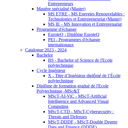
Entrepreneurs
Mastère spécialisé (Master)
MS ETRE - MS Energies Renouvelables :
Technologies et Entrepreneuriat (Master)
MS IE - MS Innovation et Entreprenariat
Programme d'échange
EuroteQ - Diplôme EuroteQ
PEI - Programmes d'échange
internationaux
Catalogue 2023 - 2024
Bachelor
BS - Bachelor of Science de l'Ecole
polytechnique
Cycle Ingénieur
X - Titre d’Ingénieur diplômé de l’École
polytechnique
Diplôme de formation gradué de l'Ecole
Polytechnique -MSc&T
MScT-AI-ViC - MScT-Artificial
Intelligence and Advanced Visual
Computing
MScT-CTD - MScT-Cybersecurity :
Threats and Defenses
MScT-DDDF - MScT-Double Degree
Data and Finance (DDDF)