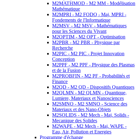
M2MATHMOD - M2 MM - Modélisation
Mathématique
M2MPRI - M2 FODQ - Maj. MPRI -
Fondements de l'Informatique
M2MSV - M2 MSV - Mathématiques
pour les Sciences du Vivant
M2OPTIM - M2 OPT - Optimisation
M2PBR - M2 PBR - Physique par
Recherche
M2PIC - M2 PIC - Projet Innovation
Conception
M2PPF - M2 PPF - Physique des Plasmas
et de la Fusion
M2PROBFIN - M2 PF - Probabilités et
Finance
M2QD - M2 QD - Dispositifs Quantiques
M2QLMN - M2 QLMN - Quantique,
Lumiere, Materiaux et Nanosciences
M2SMNO - M2 SMNO - Science des
Materiaux et des Nano-Objets
M2SOLIDS - M2 Mech - Maj. Solids -
Mecanique des Solides
M2WAPE - M2 Mech - Maj. WAPE -
Eau, Air, Pollution et Energies
Programme d'échange