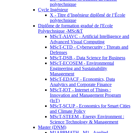
polytechnique
Cycle Ingénieur
X - Titre d’Ingénieur diplômé de l’École
polytechnique
Diplôme de formation gradué de l'Ecole
Polytechnique -MSc&T
MScT-AIAVC - Artificial Intelligence and
Advanced Visual Computing
MScT-CTD - Cybersecurity : Threats and
Defenses
MScT-DSB - Data Science for Business
MScT-ECOSEM - Environmental
Engineering and Sustainability
Management
MScT-EDACF - Economics, Data
Analytics and Corporate Finance
MScT-IOT - Internet of Things :
Innovation and Management Program
(IoT)
MScT-SCUP - Economics for Smart Cities
and Climate Policy
MScT-STEEM - Energy Environment :
Science Technology & Management
Master (DNM)
M1APPMATH - M1 - Applied