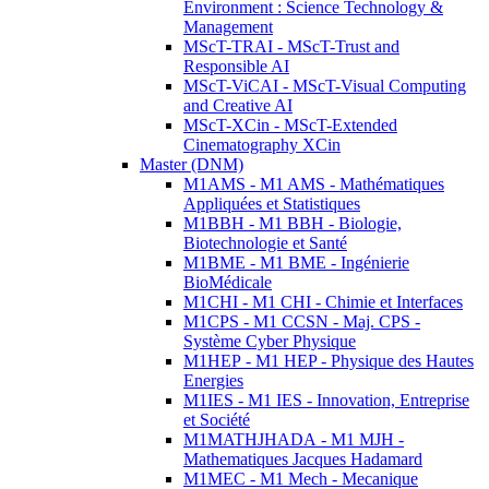
Environment : Science Technology &
Management
MScT-TRAI - MScT-Trust and
Responsible AI
MScT-ViCAI - MScT-Visual Computing
and Creative AI
MScT-XCin - MScT-Extended
Cinematography XCin
Master (DNM)
M1AMS - M1 AMS - Mathématiques
Appliquées et Statistiques
M1BBH - M1 BBH - Biologie,
Biotechnologie et Santé
M1BME - M1 BME - Ingénierie
BioMédicale
M1CHI - M1 CHI - Chimie et Interfaces
M1CPS - M1 CCSN - Maj. CPS -
Système Cyber Physique
M1HEP - M1 HEP - Physique des Hautes
Energies
M1IES - M1 IES - Innovation, Entreprise
et Société
M1MATHJHADA - M1 MJH -
Mathematiques Jacques Hadamard
M1MEC - M1 Mech - Mecanique