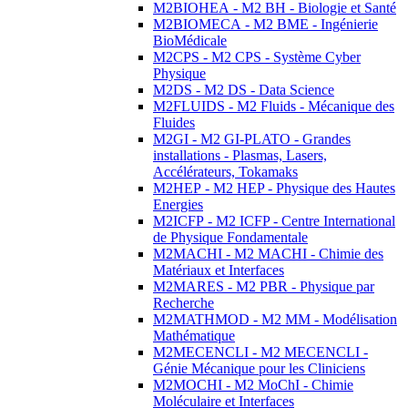
M2BIOHEA - M2 BH - Biologie et Santé
M2BIOMECA - M2 BME - Ingénierie
BioMédicale
M2CPS - M2 CPS - Système Cyber
Physique
M2DS - M2 DS - Data Science
M2FLUIDS - M2 Fluids - Mécanique des
Fluides
M2GI - M2 GI-PLATO - Grandes
installations - Plasmas, Lasers,
Accélérateurs, Tokamaks
M2HEP - M2 HEP - Physique des Hautes
Energies
M2ICFP - M2 ICFP - Centre International
de Physique Fondamentale
M2MACHI - M2 MACHI - Chimie des
Matériaux et Interfaces
M2MARES - M2 PBR - Physique par
Recherche
M2MATHMOD - M2 MM - Modélisation
Mathématique
M2MECENCLI - M2 MECENCLI -
Génie Mécanique pour les Cliniciens
M2MOCHI - M2 MoChI - Chimie
Moléculaire et Interfaces