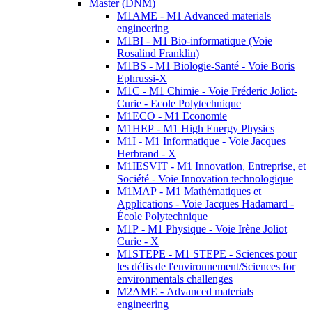
Master (DNM)
M1AME - M1 Advanced materials
engineering
M1BI - M1 Bio-informatique (Voie
Rosalind Franklin)
M1BS - M1 Biologie-Santé - Voie Boris
Ephrussi-X
M1C - M1 Chimie - Voie Fréderic Joliot-
Curie - Ecole Polytechnique
M1ECO - M1 Economie
M1HEP - M1 High Energy Physics
M1I - M1 Informatique - Voie Jacques
Herbrand - X
M1IESVIT - M1 Innovation, Entreprise, et
Société - Voie Innovation technologique
M1MAP - M1 Mathématiques et
Applications - Voie Jacques Hadamard -
École Polytechnique
M1P - M1 Physique - Voie Irène Joliot
Curie - X
M1STEPE - M1 STEPE - Sciences pour
les défis de l'environnement/Sciences for
environmentals challenges
M2AME - Advanced materials
engineering