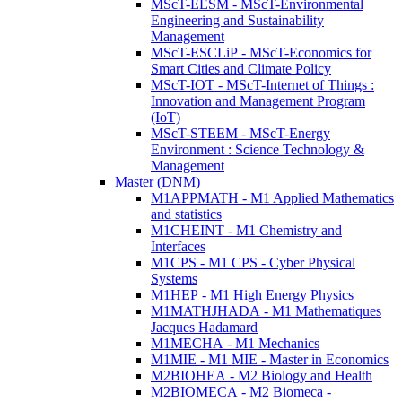
MScT-EESM - MScT-Environmental
Engineering and Sustainability
Management
MScT-ESCLiP - MScT-Economics for
Smart Cities and Climate Policy
MScT-IOT - MScT-Internet of Things :
Innovation and Management Program
(IoT)
MScT-STEEM - MScT-Energy
Environment : Science Technology &
Management
Master (DNM)
M1APPMATH - M1 Applied Mathematics
and statistics
M1CHEINT - M1 Chemistry and
Interfaces
M1CPS - M1 CPS - Cyber Physical
Systems
M1HEP - M1 High Energy Physics
M1MATHJHADA - M1 Mathematiques
Jacques Hadamard
M1MECHA - M1 Mechanics
M1MIE - M1 MIE - Master in Economics
M2BIOHEA - M2 Biology and Health
M2BIOMECA - M2 Biomeca -