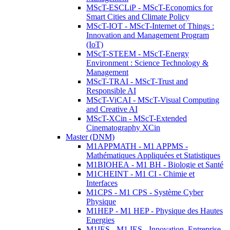
MScT-ESCLiP - MScT-Economics for
Smart Cities and Climate Policy
MScT-IOT - MScT-Internet of Things :
Innovation and Management Program
(IoT)
MScT-STEEM - MScT-Energy
Environment : Science Technology &
Management
MScT-TRAI - MScT-Trust and
Responsible AI
MScT-ViCAI - MScT-Visual Computing
and Creative AI
MScT-XCin - MScT-Extended
Cinematography XCin
Master (DNM)
M1APPMATH - M1 APPMS -
Mathématiques Appliquées et Statistiques
M1BIOHEA - M1 BH - Biologie et Santé
M1CHEINT - M1 CI - Chimie et
Interfaces
M1CPS - M1 CPS - Système Cyber
Physique
M1HEP - M1 HEP - Physique des Hautes
Energies
M1IES - M1 IES - Innovation, Entreprise