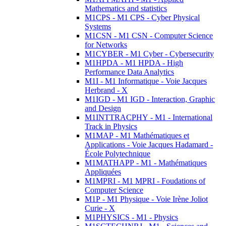
Mathematics and statistics
M1CPS - M1 CPS - Cyber Physical
Systems
M1CSN - M1 CSN - Computer Science
for Networks
M1CYBER - M1 Cyber - Cybersecurity
M1HPDA - M1 HPDA - High
Performance Data Analytics
M1I - M1 Informatique - Voie Jacques
Herbrand - X
M1IGD - M1 IGD - Interaction, Graphic
and Design
M1INTTRACPHY - M1 - International
Track in Physics
M1MAP - M1 Mathématiques et
Applications - Voie Jacques Hadamard -
École Polytechnique
M1MATHAPP - M1 - Mathématiques
Appliquées
M1MPRI - M1 MPRI - Foudations of
Computer Science
M1P - M1 Physique - Voie Irène Joliot
Curie - X
M1PHYSICS - M1 - Physics