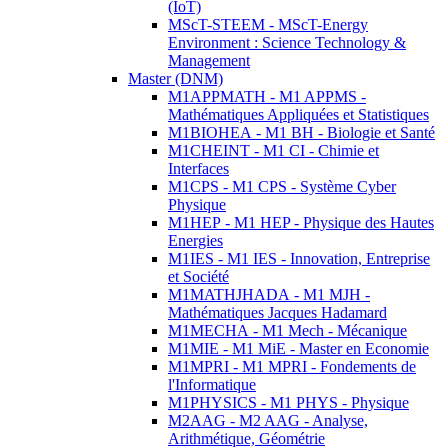
(IoT)
MScT-STEEM - MScT-Energy
Environment : Science Technology &
Management
Master (DNM)
M1APPMATH - M1 APPMS -
Mathématiques Appliquées et Statistiques
M1BIOHEA - M1 BH - Biologie et Santé
M1CHEINT - M1 CI - Chimie et
Interfaces
M1CPS - M1 CPS - Système Cyber
Physique
M1HEP - M1 HEP - Physique des Hautes
Energies
M1IES - M1 IES - Innovation, Entreprise
et Société
M1MATHJHADA - M1 MJH -
Mathématiques Jacques Hadamard
M1MECHA - M1 Mech - Mécanique
M1MIE - M1 MiE - Master en Economie
M1MPRI - M1 MPRI - Fondements de
l'Informatique
M1PHYSICS - M1 PHYS - Physique
M2AAG - M2 AAG - Analyse,
Arithmétique, Géométrie