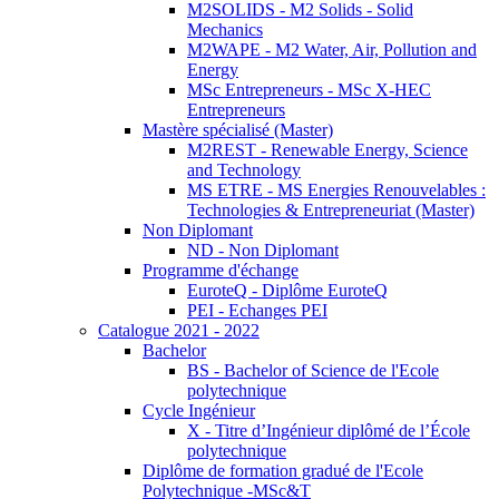
M2SOLIDS - M2 Solids - Solid
Mechanics
M2WAPE - M2 Water, Air, Pollution and
Energy
MSc Entrepreneurs - MSc X-HEC
Entrepreneurs
Mastère spécialisé (Master)
M2REST - Renewable Energy, Science
and Technology
MS ETRE - MS Energies Renouvelables :
Technologies & Entrepreneuriat (Master)
Non Diplomant
ND - Non Diplomant
Programme d'échange
EuroteQ - Diplôme EuroteQ
PEI - Echanges PEI
Catalogue 2021 - 2022
Bachelor
BS - Bachelor of Science de l'Ecole
polytechnique
Cycle Ingénieur
X - Titre d’Ingénieur diplômé de l’École
polytechnique
Diplôme de formation gradué de l'Ecole
Polytechnique -MSc&T