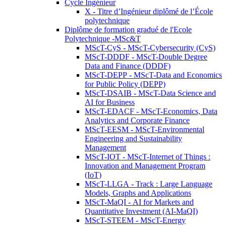
Cycle Ingénieur
X - Titre d’Ingénieur diplômé de l’École
polytechnique
Diplôme de formation gradué de l'Ecole
Polytechnique -MSc&T
MScT-CyS - MScT-Cybersecurity (CyS)
MScT-DDDF - MScT-Double Degree
Data and Finance (DDDF)
MScT-DEPP - MScT-Data and Economics
for Public Policy (DEPP)
MScT-DSAIB - MScT-Data Science and
AI for Business
MScT-EDACF - MScT-Economics, Data
Analytics and Corporate Finance
MScT-EESM - MScT-Environmental
Engineering and Sustainability
Management
MScT-IOT - MScT-Internet of Things :
Innovation and Management Program
(IoT)
MScT-LLGA - Track : Large Language
Models, Graphs and Applications
MScT-MaQI - AI for Markets and
Quantitative Investment (AI-MaQI)
MScT-STEEM - MScT-Energy