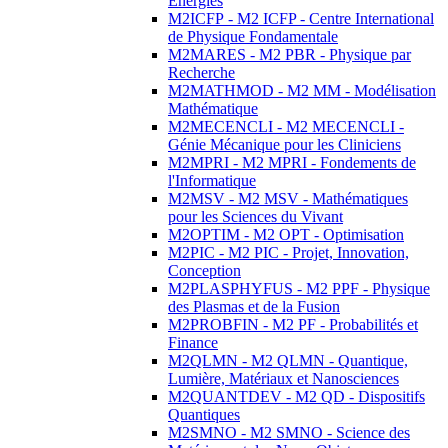
Energies
M2ICFP - M2 ICFP - Centre International
de Physique Fondamentale
M2MARES - M2 PBR - Physique par
Recherche
M2MATHMOD - M2 MM - Modélisation
Mathématique
M2MECENCLI - M2 MECENCLI -
Génie Mécanique pour les Cliniciens
M2MPRI - M2 MPRI - Fondements de
l'Informatique
M2MSV - M2 MSV - Mathématiques
pour les Sciences du Vivant
M2OPTIM - M2 OPT - Optimisation
M2PIC - M2 PIC - Projet, Innovation,
Conception
M2PLASPHYFUS - M2 PPF - Physique
des Plasmas et de la Fusion
M2PROBFIN - M2 PF - Probabilités et
Finance
M2QLMN - M2 QLMN - Quantique,
Lumière, Matériaux et Nanosciences
M2QUANTDEV - M2 QD - Dispositifs
Quantiques
M2SMNO - M2 SMNO - Science des