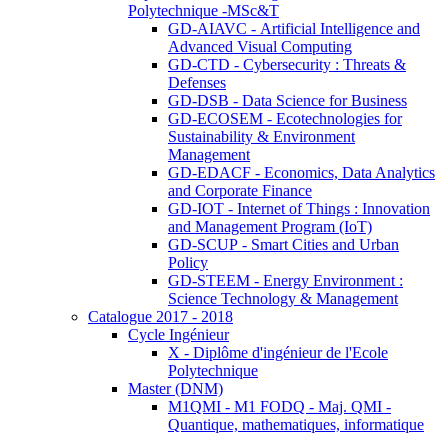
Polytechnique -MSc&T
GD-AIAVC - Artificial Intelligence and
Advanced Visual Computing
GD-CTD - Cybersecurity : Threats &
Defenses
GD-DSB - Data Science for Business
GD-ECOSEM - Ecotechnologies for
Sustainability & Environment
Management
GD-EDACF - Economics, Data Analytics
and Corporate Finance
GD-IOT - Internet of Things : Innovation
and Management Program (IoT)
GD-SCUP - Smart Cities and Urban
Policy
GD-STEEM - Energy Environment :
Science Technology & Management
Catalogue 2017 - 2018
Cycle Ingénieur
X - Diplôme d'ingénieur de l'Ecole
Polytechnique
Master (DNM)
M1QMI - M1 FODQ - Maj. QMI -
Quantique, mathematiques, informatique