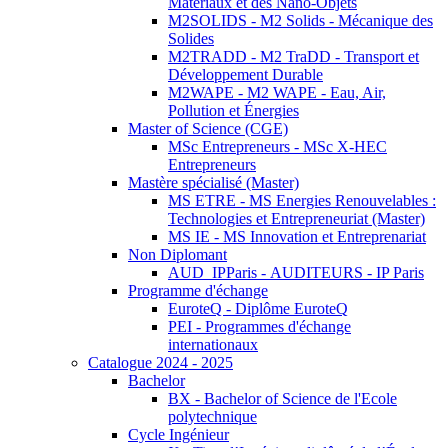
Matériaux et des Nano-Objets
M2SOLIDS - M2 Solids - Mécanique des
Solides
M2TRADD - M2 TraDD - Transport et
Développement Durable
M2WAPE - M2 WAPE - Eau, Air,
Pollution et Énergies
Master of Science (CGE)
MSc Entrepreneurs - MSc X-HEC
Entrepreneurs
Mastère spécialisé (Master)
MS ETRE - MS Energies Renouvelables :
Technologies et Entrepreneuriat (Master)
MS IE - MS Innovation et Entreprenariat
Non Diplomant
AUD_IPParis - AUDITEURS - IP Paris
Programme d'échange
EuroteQ - Diplôme EuroteQ
PEI - Programmes d'échange
internationaux
Catalogue 2024 - 2025
Bachelor
BX - Bachelor of Science de l'Ecole
polytechnique
Cycle Ingénieur