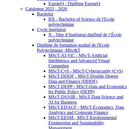
EuroteQ - Diplôme EuroteQ
Catalogue 2025 - 2026
Bachelor
BX - Bachelor of Science de l'Ecole
polytechnique
Cycle Ingénieur
X - Titre d’Ingénieur diplômé de l’École
polytechnique
Diplôme de formation gradué de l'Ecole
Polytechnique -MSc&T
MScT-AI-ViC - MScT-Artificial
Intelligence and Advanced Visual
Computing
MScT-CyS - MScT-Cybersecurity (CyS)
MScT-DDDF - MScT-Double Degree
Data and Finance (DDDF)
MScT-DEPP - MScT-Data and Economics
for Public Policy (DEPP)
MScT-DSAIB - MScT-Data Science and
AI for Business
MScT-EDACF - MScT-Economics, Data
Analytics and Corporate Finance
MScT-EESM - MScT-Environmental
Engineering and Sustainability
Management