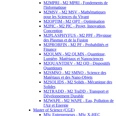
M2MPRI - M2 MPRI - Fondements de
l'Informatique
M2MSV - M2 MSV - Mathématiques
pour les Sciences du Vivant
M2OPTIM - M2 OPT - Optimisation
M2PIC - M2 PIC - Projet, Innovation,
Conception
M2PLASPHYFUS - M2 PPF - Physique
des Plasmas et de la Fusion
M2PROBFIN - M2 PF - Probabilités et
Finance
M2QLMN - M2 QLMN - Quantique,
Lumière, Matériaux et Nanosciences
M2QUANTDEV - M2 QD - Dispositifs
Quantiques
M2SMNO - M2 SMNO - Science des
Matériaux et des Nano-Objets
M2SOLIDS - M2 Solids - Mécanique des
Solides
M2TRADD - M2 TraDD - Transport et
Développement Durable
M2WAPE - M2 WAPE - Eau, Pollution de
l'Air et Energie
Master of Science (CGE)
MSc Entrepreneurs - MSc X-HEC