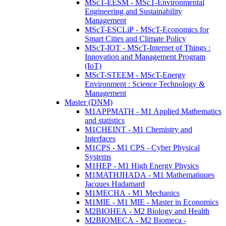
MScT-EESM - MScT-Environmental
Engineering and Sustainability
Management
MScT-ESCLiP - MScT-Economics for
Smart Cities and Climate Policy
MScT-IOT - MScT-Internet of Things :
Innovation and Management Program
(IoT)
MScT-STEEM - MScT-Energy
Environment : Science Technology &
Management
Master (DNM)
M1APPMATH - M1 Applied Mathematics
and statistics
M1CHEINT - M1 Chemistry and
Interfaces
M1CPS - M1 CPS - Cyber Physical
Systems
M1HEP - M1 High Energy Physics
M1MATHJHADA - M1 Mathematiques
Jacques Hadamard
M1MECHA - M1 Mechanics
M1MIE - M1 MIE - Master in Economics
M2BIOHEA - M2 Biology and Health
M2BIOMECA - M2 Biomeca -