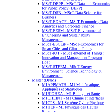
MScT-DEPP - MScT-Data and Economics
for Public Policy (DEPP)
MScT-DSB - MScT-Data Science for
Business
MScT-EDACF - MScT-Economics, Data
Analytics and Corporate Finance
MScT-EESM - MScT-Environmental
Engineering and Sustainability
Management
MScT-ESCLiP - MScT-Economics for
Smart Cities and Climate Policy
MScT-IOT - MScT-Internet of Things :
Innovation and Management Program
(IoT)
MScT-STEEM - MScT-Energy
Environment : Science Technology &
Management
Master (DNM)
M1APPMATH - M1 Mathématiques
Appliquées et Statistiques
M1BIOHEA - M1 Biologie et Santé
M1CHEINT - M1 Chimie et Interfaces
M1CPS - M1 Système Cyber Physique
M1HEP - M1 Physique des Hautes
Energies