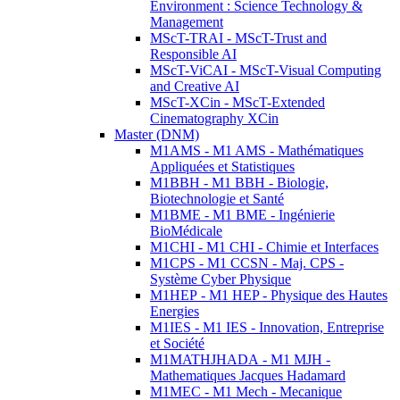
Environment : Science Technology &
Management
MScT-TRAI - MScT-Trust and
Responsible AI
MScT-ViCAI - MScT-Visual Computing
and Creative AI
MScT-XCin - MScT-Extended
Cinematography XCin
Master (DNM)
M1AMS - M1 AMS - Mathématiques
Appliquées et Statistiques
M1BBH - M1 BBH - Biologie,
Biotechnologie et Santé
M1BME - M1 BME - Ingénierie
BioMédicale
M1CHI - M1 CHI - Chimie et Interfaces
M1CPS - M1 CCSN - Maj. CPS -
Système Cyber Physique
M1HEP - M1 HEP - Physique des Hautes
Energies
M1IES - M1 IES - Innovation, Entreprise
et Société
M1MATHJHADA - M1 MJH -
Mathematiques Jacques Hadamard
M1MEC - M1 Mech - Mecanique