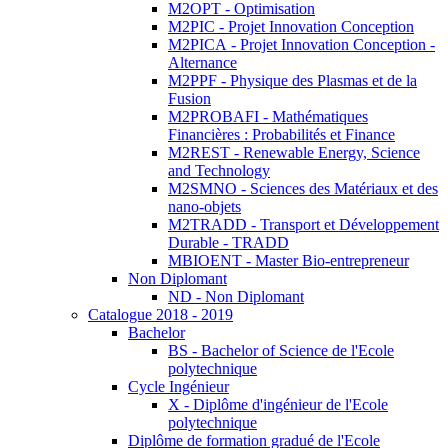
M2OPT - Optimisation
M2PIC - Projet Innovation Conception
M2PICA - Projet Innovation Conception -
Alternance
M2PPF - Physique des Plasmas et de la
Fusion
M2PROBAFI - Mathématiques
Financières : Probabilités et Finance
M2REST - Renewable Energy, Science
and Technology
M2SMNO - Sciences des Matériaux et des
nano-objets
M2TRADD - Transport et Développement
Durable - TRADD
MBIOENT - Master Bio-entrepreneur
Non Diplomant
ND - Non Diplomant
Catalogue 2018 - 2019
Bachelor
BS - Bachelor of Science de l'Ecole
polytechnique
Cycle Ingénieur
X - Diplôme d'ingénieur de l'Ecole
polytechnique
Diplôme de formation gradué de l'Ecole