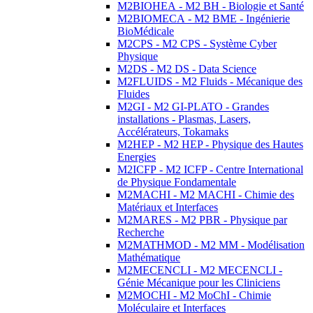
M2BIOHEA - M2 BH - Biologie et Santé
M2BIOMECA - M2 BME - Ingénierie
BioMédicale
M2CPS - M2 CPS - Système Cyber
Physique
M2DS - M2 DS - Data Science
M2FLUIDS - M2 Fluids - Mécanique des
Fluides
M2GI - M2 GI-PLATO - Grandes
installations - Plasmas, Lasers,
Accélérateurs, Tokamaks
M2HEP - M2 HEP - Physique des Hautes
Energies
M2ICFP - M2 ICFP - Centre International
de Physique Fondamentale
M2MACHI - M2 MACHI - Chimie des
Matériaux et Interfaces
M2MARES - M2 PBR - Physique par
Recherche
M2MATHMOD - M2 MM - Modélisation
Mathématique
M2MECENCLI - M2 MECENCLI -
Génie Mécanique pour les Cliniciens
M2MOCHI - M2 MoChI - Chimie
Moléculaire et Interfaces