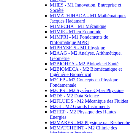
M1IES - M1 Innovation, Entreprise et
Société
M1MATHJHADA - M1 Mathématiques
Jacques Hadamard
M1MECHA - M1 Mécanique
M1MIE - M1 en Economie
M1MPRI - M1 Fondements de
l'Informatique MPRI
M1PHYSICS - M1 Physique
M2AAG - M2 Analyse, Arithmétique,
Géométrie
M2BIOHEA - M2 Biologie et Santé
M2BIOMECA - M2 Biomécanique et
Ingéniérie Biomédical
M2CFP - M2 Concepts en Physique
Fondamentale
M2CPS - M2 Système Cyber Physique
M2DS - M2 Data Science
M2FLUIDS - M2 Mécanique des Fluides
M2GI - M2 Grands Instruments
M2HEP - M2 Physique des Hautes
Energies
M2MARES - M2 Physique par Recherche
M2MATCHEINT - M2 Chimie des