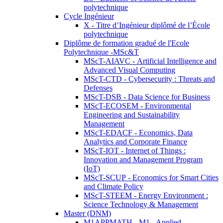
polytechnique
Cycle Ingénieur
X - Titre d’Ingénieur diplômé de l’École
polytechnique
Diplôme de formation gradué de l'Ecole
Polytechnique -MSc&T
MScT-AIAVC - Artificial Intelligence and
Advanced Visual Computing
MScT-CTD - Cybersecurity : Threats and
Defenses
MScT-DSB - Data Science for Business
MScT-ECOSEM - Environmental
Engineering and Sustainability
Management
MScT-EDACF - Economics, Data
Analytics and Corporate Finance
MScT-IOT - Internet of Things :
Innovation and Management Program
(IoT)
MScT-SCUP - Economics for Smart Cities
and Climate Policy
MScT-STEEM - Energy Environment :
Science Technology & Management
Master (DNM)
M1APPMATH - M1 - Applied