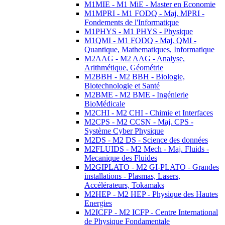
M1MIE - M1 MiE - Master en Economie
M1MPRI - M1 FODQ - Maj. MPRI -
Fondements de l'Informatique
M1PHYS - M1 PHYS - Physique
M1QMI - M1 FODQ - Maj. QMI -
Quantique, Mathematiques, Informatique
M2AAG - M2 AAG - Analyse,
Arithmétique, Géométrie
M2BBH - M2 BBH - Biologie,
Biotechnologie et Santé
M2BME - M2 BME - Ingénierie
BioMédicale
M2CHI - M2 CHI - Chimie et Interfaces
M2CPS - M2 CCSN - Maj. CPS -
Système Cyber Physique
M2DS - M2 DS - Science des données
M2FLUIDS - M2 Mech - Maj. Fluids -
Mecanique des Fluides
M2GIPLATO - M2 GI-PLATO - Grandes
installations - Plasmas, Lasers,
Accélérateurs, Tokamaks
M2HEP - M2 HEP - Physique des Hautes
Energies
M2ICFP - M2 ICFP - Centre International
de Physique Fondamentale