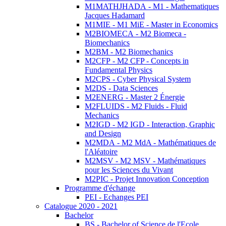
M1MATHJHADA - M1 - Mathematiques
Jacques Hadamard
M1MIE - M1 MiE - Master in Economics
M2BIOMECA - M2 Biomeca -
Biomechanics
M2BM - M2 Biomechanics
M2CFP - M2 CFP - Concepts in
Fundamental Physics
M2CPS - Cyber Physical System
M2DS - Data Sciences
M2ENERG - Master 2 Énergie
M2FLUIDS - M2 Fluids - Fluid
Mechanics
M2IGD - M2 IGD - Interaction, Graphic
and Design
M2MDA - M2 MdA - Mathématiques de
l'Aléatoire
M2MSV - M2 MSV - Mathématiques
pour les Sciences du Vivant
M2PIC - Projet Innovation Conception
Programme d'échange
PEI - Echanges PEI
Catalogue 2020 - 2021
Bachelor
BS - Bachelor of Science de l'Ecole