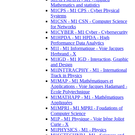
Mathematics and statistics
M1CPS - M1 CPS - Cyber Physical
Systems
M1CSN - M1 CSN - Computer Science
for Networks
M1CYBER - M1 Cyber - Cybersecurity
M1HPDA - M1 HPDA - High
Performance Data Analytics
M1I - M1 Informatique - Voie Jacques
Herbrand - X
M1IGD - M1 IGD - Interaction, Graphic
and Design
M1INTTRACPHY - M1 - International
Track in Physics
M1MAP - M1 Mathématiques et
Applications - Voie Jacques Hadamard -
École Polytechnique
M1MATHAPP - M1 - Mathématiques
Appliquées
M1MPRI - M1 MPRI - Foudations of
Computer Science
M1P - M1 Physique - Voie Irène Joliot
Curie - X
M1PHYSICS - M1 - Physics