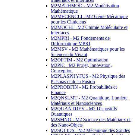
Matériaux et Interfaces
M2MATHMOD - M2 Modélisation
Mathématique
M2MECENCLI - M2 Génie Mécanique
pour les Cliniciens
M2MOCHI - M2 Chimie Moléculaire et
Interfaces
M2MPRI - M2 Fondements de
l'Informatique MPRI
M2MSV - M2 Mathématiques pour les
Sciences du Vivant
M2OPTIM - M2 Optimisation
M2PIC - M2 Projet, Innovation,
Conception
M2PLASPHYFUS - M2 Physique des
Plasmas et de la Fusion
M2PROBFIN - M2 Probabilités et
Finance
M2QNSLMT - M2 Quantique, Lumière,
Matériaux et Nanosciences
M2QUANTDEV - M2 Dispositifs
Quantiques
M2SMNO - M2 Science des Matériaux et
des Nano-Objets
M2SOLIDS - M2 Mécanique des Solides