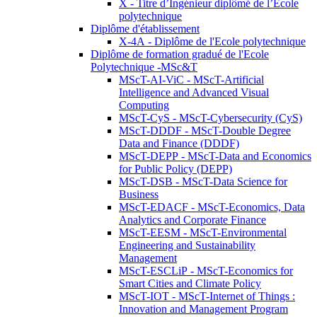
X - Titre d’Ingénieur diplômé de l’École
polytechnique
Diplôme d'établissement
X-4A - Diplôme de l'Ecole polytechnique
Diplôme de formation gradué de l'Ecole
Polytechnique -MSc&T
MScT-AI-ViC - MScT-Artificial
Intelligence and Advanced Visual
Computing
MScT-CyS - MScT-Cybersecurity (CyS)
MScT-DDDF - MScT-Double Degree
Data and Finance (DDDF)
MScT-DEPP - MScT-Data and Economics
for Public Policy (DEPP)
MScT-DSB - MScT-Data Science for
Business
MScT-EDACF - MScT-Economics, Data
Analytics and Corporate Finance
MScT-EESM - MScT-Environmental
Engineering and Sustainability
Management
MScT-ESCLiP - MScT-Economics for
Smart Cities and Climate Policy
MScT-IOT - MScT-Internet of Things :
Innovation and Management Program