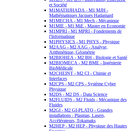
et Société
M1MATHJHADA - M1 MJH -
Mathématiques Jacques Hadamard
M1MECHA - M1 Mech - Mécanique
M1MIE - M1 MiE - Master en Economie
M1MPRI - M1 MPRI - Fondements de
l'Informatique
M1PHYSICS - M1 PHYS - Physique
M2AAG - M2 AAG - Analyse,
Arithmétique, Géométrie
M2BIOHEA - M2 BH - Biologie et Santé
M2BIOMECA - M2 BME - Ingénierie
BioMédicale
M2CHEINT - M2 CI - Chimie et
Interfaces
M2CPS - M2 CPS - Système Cyber
Physique
M2DS - M2 DS - Data Science
M2FLUIDS - M2 Fluids - Mécanique des
Fluides
M2GI - M2 GI-PLATO - Grandes
installations - Plasmas, Lasers,
Accélérateurs, Tokamaks
M2HEP - M2 HEP - Physique des Hautes