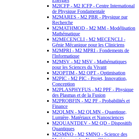
Energies
M2ICFP - M2 ICFP - Centre International
de Physique Fondamentale
M2MARES - M2 PBR - Physique par
Recherche
M2MATHMOD - M2 MM - Modélisation
Mathématique
M2MECENCLI - M2 MECENCLI -
Génie Mécanique pour les Cliniciens
M2MPRI - M2 MPRI - Fondements de
l'Informatique
M2MSV - M2 MSV - Mathématiques
pour les Sciences du Vivant
M2OPTIM - M2 OPT - Optimisation
M2PIC - M2 PIC - Projet, Innovation,
Conception
M2PLASPHYFUS - M2 PPF - Physique
des Plasmas et de la Fusion
M2PROBFIN - M2 PF - Probabilités et
Finance
M2QLMN - M2 QLMN - Quantique,
Lumière, Matériaux et Nanosciences
M2QUANTDEV - M2 QD - Dispositifs
Quantiques
M2SMNO - M2 SMNO - Science des