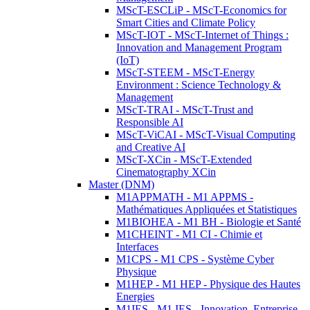
MScT-ESCLiP - MScT-Economics for
Smart Cities and Climate Policy
MScT-IOT - MScT-Internet of Things :
Innovation and Management Program
(IoT)
MScT-STEEM - MScT-Energy
Environment : Science Technology &
Management
MScT-TRAI - MScT-Trust and
Responsible AI
MScT-ViCAI - MScT-Visual Computing
and Creative AI
MScT-XCin - MScT-Extended
Cinematography XCin
Master (DNM)
M1APPMATH - M1 APPMS -
Mathématiques Appliquées et Statistiques
M1BIOHEA - M1 BH - Biologie et Santé
M1CHEINT - M1 CI - Chimie et
Interfaces
M1CPS - M1 CPS - Système Cyber
Physique
M1HEP - M1 HEP - Physique des Hautes
Energies
M1IES - M1 IES - Innovation, Entreprise