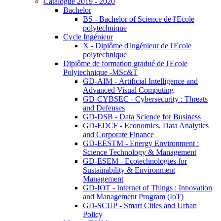
Catalogue 2019 - 2020
Bachelor
BS - Bachelor of Science de l'Ecole
polytechnique
Cycle Ingénieur
X - Diplôme d'ingénieur de l'Ecole
polytechnique
Diplôme de formation gradué de l'Ecole
Polytechnique -MSc&T
GD-AIM - Artificial Intelligence and
Advanced Visual Computing
GD-CYBSEC - Cybersecurity : Threats
and Defenses
GD-DSB - Data Science for Business
GD-EDCF - Economics, Data Analytics
and Corporate Finance
GD-EESTM - Energy Environment :
Science Technology & Management
GD-ESEM - Ecotechnologies for
Sustainability & Environment
Management
GD-IOT - Internet of Things : Innovation
and Management Program (IoT)
GD-SCUP - Smart Cities and Urban
Policy