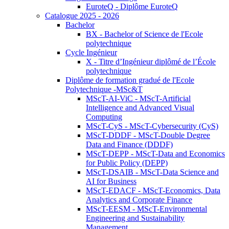
EuroteQ - Diplôme EuroteQ
Catalogue 2025 - 2026
Bachelor
BX - Bachelor of Science de l'Ecole
polytechnique
Cycle Ingénieur
X - Titre d’Ingénieur diplômé de l’École
polytechnique
Diplôme de formation gradué de l'Ecole
Polytechnique -MSc&T
MScT-AI-ViC - MScT-Artificial
Intelligence and Advanced Visual
Computing
MScT-CyS - MScT-Cybersecurity (CyS)
MScT-DDDF - MScT-Double Degree
Data and Finance (DDDF)
MScT-DEPP - MScT-Data and Economics
for Public Policy (DEPP)
MScT-DSAIB - MScT-Data Science and
AI for Business
MScT-EDACF - MScT-Economics, Data
Analytics and Corporate Finance
MScT-EESM - MScT-Environmental
Engineering and Sustainability
Management