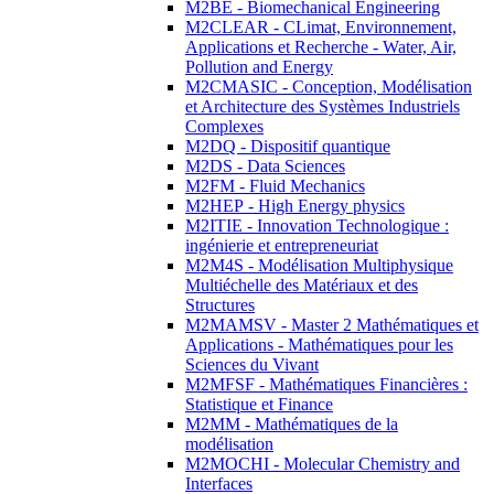
M2BE - Biomechanical Engineering
M2CLEAR - CLimat, Environnement,
Applications et Recherche - Water, Air,
Pollution and Energy
M2CMASIC - Conception, Modélisation
et Architecture des Systèmes Industriels
Complexes
M2DQ - Dispositif quantique
M2DS - Data Sciences
M2FM - Fluid Mechanics
M2HEP - High Energy physics
M2ITIE - Innovation Technologique :
ingénierie et entrepreneuriat
M2M4S - Modélisation Multiphysique
Multiéchelle des Matériaux et des
Structures
M2MAMSV - Master 2 Mathématiques et
Applications - Mathématiques pour les
Sciences du Vivant
M2MFSF - Mathématiques Financières :
Statistique et Finance
M2MM - Mathématiques de la
modélisation
M2MOCHI - Molecular Chemistry and
Interfaces