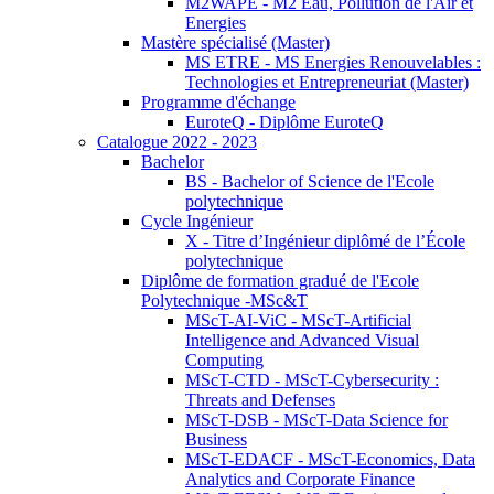
M2WAPE - M2 Eau, Pollution de l'Air et
Energies
Mastère spécialisé (Master)
MS ETRE - MS Energies Renouvelables :
Technologies et Entrepreneuriat (Master)
Programme d'échange
EuroteQ - Diplôme EuroteQ
Catalogue 2022 - 2023
Bachelor
BS - Bachelor of Science de l'Ecole
polytechnique
Cycle Ingénieur
X - Titre d’Ingénieur diplômé de l’École
polytechnique
Diplôme de formation gradué de l'Ecole
Polytechnique -MSc&T
MScT-AI-ViC - MScT-Artificial
Intelligence and Advanced Visual
Computing
MScT-CTD - MScT-Cybersecurity :
Threats and Defenses
MScT-DSB - MScT-Data Science for
Business
MScT-EDACF - MScT-Economics, Data
Analytics and Corporate Finance