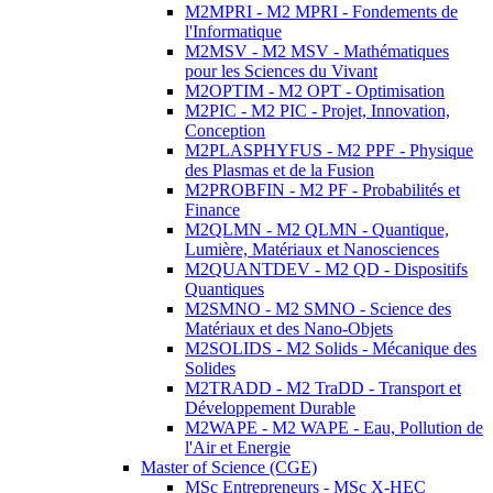
M2MPRI - M2 MPRI - Fondements de
l'Informatique
M2MSV - M2 MSV - Mathématiques
pour les Sciences du Vivant
M2OPTIM - M2 OPT - Optimisation
M2PIC - M2 PIC - Projet, Innovation,
Conception
M2PLASPHYFUS - M2 PPF - Physique
des Plasmas et de la Fusion
M2PROBFIN - M2 PF - Probabilités et
Finance
M2QLMN - M2 QLMN - Quantique,
Lumière, Matériaux et Nanosciences
M2QUANTDEV - M2 QD - Dispositifs
Quantiques
M2SMNO - M2 SMNO - Science des
Matériaux et des Nano-Objets
M2SOLIDS - M2 Solids - Mécanique des
Solides
M2TRADD - M2 TraDD - Transport et
Développement Durable
M2WAPE - M2 WAPE - Eau, Pollution de
l'Air et Energie
Master of Science (CGE)
MSc Entrepreneurs - MSc X-HEC