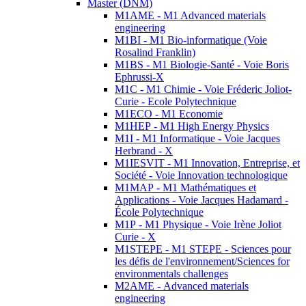
Master (DNM)
M1AME - M1 Advanced materials
engineering
M1BI - M1 Bio-informatique (Voie
Rosalind Franklin)
M1BS - M1 Biologie-Santé - Voie Boris
Ephrussi-X
M1C - M1 Chimie - Voie Fréderic Joliot-
Curie - Ecole Polytechnique
M1ECO - M1 Economie
M1HEP - M1 High Energy Physics
M1I - M1 Informatique - Voie Jacques
Herbrand - X
M1IESVIT - M1 Innovation, Entreprise, et
Société - Voie Innovation technologique
M1MAP - M1 Mathématiques et
Applications - Voie Jacques Hadamard -
École Polytechnique
M1P - M1 Physique - Voie Irène Joliot
Curie - X
M1STEPE - M1 STEPE - Sciences pour
les défis de l'environnement/Sciences for
environmentals challenges
M2AME - Advanced materials
engineering