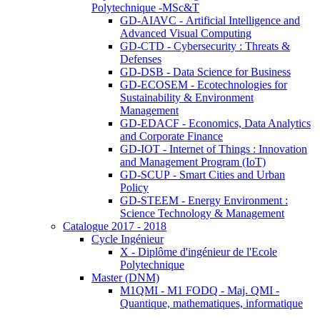
Polytechnique -MSc&T
GD-AIAVC - Artificial Intelligence and
Advanced Visual Computing
GD-CTD - Cybersecurity : Threats &
Defenses
GD-DSB - Data Science for Business
GD-ECOSEM - Ecotechnologies for
Sustainability & Environment
Management
GD-EDACF - Economics, Data Analytics
and Corporate Finance
GD-IOT - Internet of Things : Innovation
and Management Program (IoT)
GD-SCUP - Smart Cities and Urban
Policy
GD-STEEM - Energy Environment :
Science Technology & Management
Catalogue 2017 - 2018
Cycle Ingénieur
X - Diplôme d'ingénieur de l'Ecole
Polytechnique
Master (DNM)
M1QMI - M1 FODQ - Maj. QMI -
Quantique, mathematiques, informatique