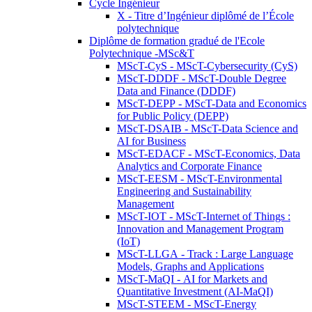
Cycle Ingénieur
X - Titre d’Ingénieur diplômé de l’École
polytechnique
Diplôme de formation gradué de l'Ecole
Polytechnique -MSc&T
MScT-CyS - MScT-Cybersecurity (CyS)
MScT-DDDF - MScT-Double Degree
Data and Finance (DDDF)
MScT-DEPP - MScT-Data and Economics
for Public Policy (DEPP)
MScT-DSAIB - MScT-Data Science and
AI for Business
MScT-EDACF - MScT-Economics, Data
Analytics and Corporate Finance
MScT-EESM - MScT-Environmental
Engineering and Sustainability
Management
MScT-IOT - MScT-Internet of Things :
Innovation and Management Program
(IoT)
MScT-LLGA - Track : Large Language
Models, Graphs and Applications
MScT-MaQI - AI for Markets and
Quantitative Investment (AI-MaQI)
MScT-STEEM - MScT-Energy