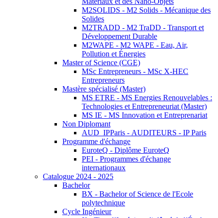
Matériaux et des Nano-Objets
M2SOLIDS - M2 Solids - Mécanique des
Solides
M2TRADD - M2 TraDD - Transport et
Développement Durable
M2WAPE - M2 WAPE - Eau, Air,
Pollution et Énergies
Master of Science (CGE)
MSc Entrepreneurs - MSc X-HEC
Entrepreneurs
Mastère spécialisé (Master)
MS ETRE - MS Energies Renouvelables :
Technologies et Entrepreneuriat (Master)
MS IE - MS Innovation et Entreprenariat
Non Diplomant
AUD_IPParis - AUDITEURS - IP Paris
Programme d'échange
EuroteQ - Diplôme EuroteQ
PEI - Programmes d'échange
internationaux
Catalogue 2024 - 2025
Bachelor
BX - Bachelor of Science de l'Ecole
polytechnique
Cycle Ingénieur