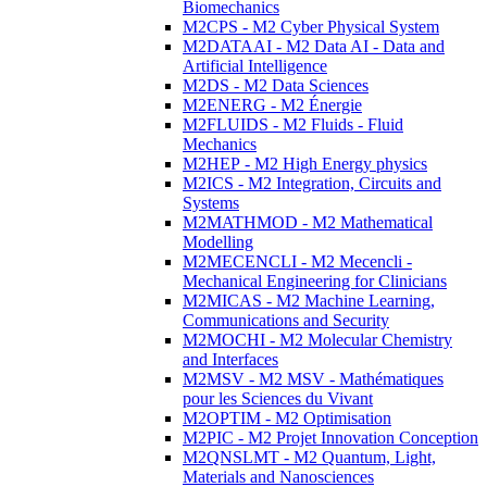
Biomechanics
M2CPS - M2 Cyber Physical System
M2DATAAI - M2 Data AI - Data and
Artificial Intelligence
M2DS - M2 Data Sciences
M2ENERG - M2 Énergie
M2FLUIDS - M2 Fluids - Fluid
Mechanics
M2HEP - M2 High Energy physics
M2ICS - M2 Integration, Circuits and
Systems
M2MATHMOD - M2 Mathematical
Modelling
M2MECENCLI - M2 Mecencli -
Mechanical Engineering for Clinicians
M2MICAS - M2 Machine Learning,
Communications and Security
M2MOCHI - M2 Molecular Chemistry
and Interfaces
M2MSV - M2 MSV - Mathématiques
pour les Sciences du Vivant
M2OPTIM - M2 Optimisation
M2PIC - M2 Projet Innovation Conception
M2QNSLMT - M2 Quantum, Light,
Materials and Nanosciences