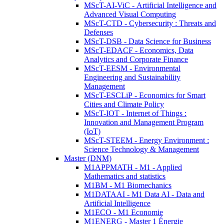
MScT-AI-ViC - Artificial Intelligence and
Advanced Visual Computing
MScT-CTD - Cybersecurity : Threats and
Defenses
MScT-DSB - Data Science for Business
MScT-EDACF - Economics, Data
Analytics and Corporate Finance
MScT-EESM - Environmental
Engineering and Sustainability
Management
MScT-ESCLiP - Economics for Smart
Cities and Climate Policy
MScT-IOT - Internet of Things :
Innovation and Management Program
(IoT)
MScT-STEEM - Energy Environment :
Science Technology & Management
Master (DNM)
M1APPMATH - M1 - Applied
Mathematics and statistics
M1BM - M1 Biomechanics
M1DATAAI - M1 Data AI - Data and
Artificial Intelligence
M1ECO - M1 Economie
M1ENERG - Master 1 Énergie