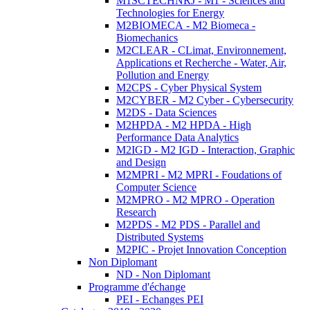
M1SCTECHNRJ - M1 - Sciences and
Technologies for Energy
M2BIOMECA - M2 Biomeca -
Biomechanics
M2CLEAR - CLimat, Environnement,
Applications et Recherche - Water, Air,
Pollution and Energy
M2CPS - Cyber Physical System
M2CYBER - M2 Cyber - Cybersecurity
M2DS - Data Sciences
M2HPDA - M2 HPDA - High
Performance Data Analytics
M2IGD - M2 IGD - Interaction, Graphic
and Design
M2MPRI - M2 MPRI - Foudations of
Computer Science
M2MPRO - M2 MPRO - Operation
Research
M2PDS - M2 PDS - Parallel and
Distributed Systems
M2PIC - Projet Innovation Conception
Non Diplomant
ND - Non Diplomant
Programme d'échange
PEI - Echanges PEI