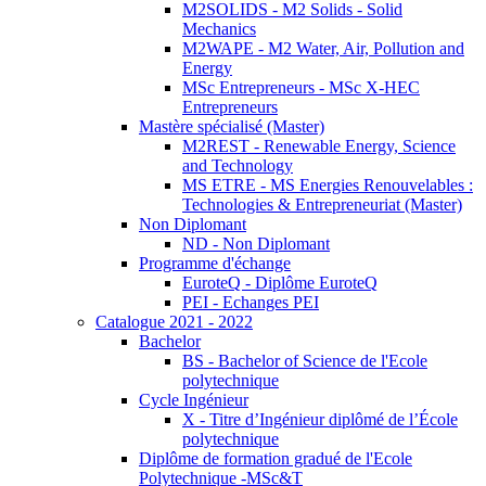
M2SOLIDS - M2 Solids - Solid
Mechanics
M2WAPE - M2 Water, Air, Pollution and
Energy
MSc Entrepreneurs - MSc X-HEC
Entrepreneurs
Mastère spécialisé (Master)
M2REST - Renewable Energy, Science
and Technology
MS ETRE - MS Energies Renouvelables :
Technologies & Entrepreneuriat (Master)
Non Diplomant
ND - Non Diplomant
Programme d'échange
EuroteQ - Diplôme EuroteQ
PEI - Echanges PEI
Catalogue 2021 - 2022
Bachelor
BS - Bachelor of Science de l'Ecole
polytechnique
Cycle Ingénieur
X - Titre d’Ingénieur diplômé de l’École
polytechnique
Diplôme de formation gradué de l'Ecole
Polytechnique -MSc&T