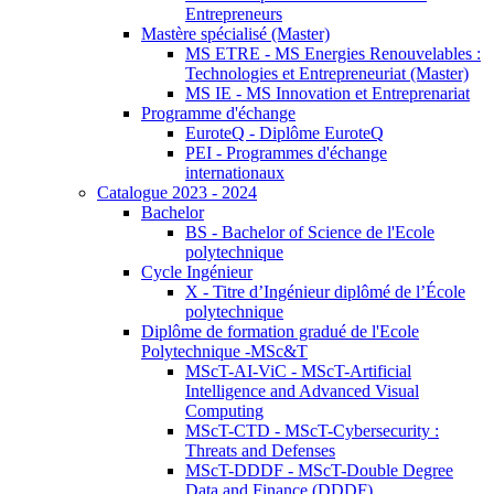
Entrepreneurs
Mastère spécialisé (Master)
MS ETRE - MS Energies Renouvelables :
Technologies et Entrepreneuriat (Master)
MS IE - MS Innovation et Entreprenariat
Programme d'échange
EuroteQ - Diplôme EuroteQ
PEI - Programmes d'échange
internationaux
Catalogue 2023 - 2024
Bachelor
BS - Bachelor of Science de l'Ecole
polytechnique
Cycle Ingénieur
X - Titre d’Ingénieur diplômé de l’École
polytechnique
Diplôme de formation gradué de l'Ecole
Polytechnique -MSc&T
MScT-AI-ViC - MScT-Artificial
Intelligence and Advanced Visual
Computing
MScT-CTD - MScT-Cybersecurity :
Threats and Defenses
MScT-DDDF - MScT-Double Degree
Data and Finance (DDDF)