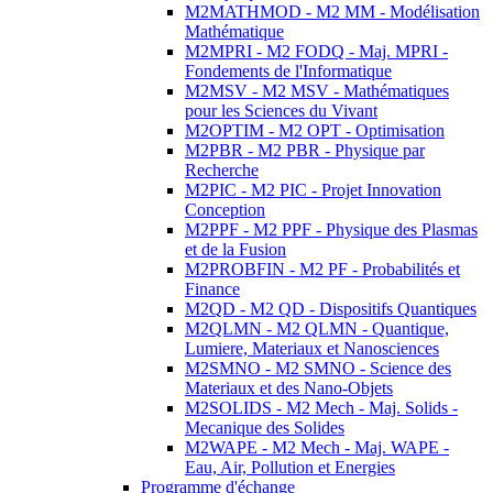
M2MATHMOD - M2 MM - Modélisation
Mathématique
M2MPRI - M2 FODQ - Maj. MPRI -
Fondements de l'Informatique
M2MSV - M2 MSV - Mathématiques
pour les Sciences du Vivant
M2OPTIM - M2 OPT - Optimisation
M2PBR - M2 PBR - Physique par
Recherche
M2PIC - M2 PIC - Projet Innovation
Conception
M2PPF - M2 PPF - Physique des Plasmas
et de la Fusion
M2PROBFIN - M2 PF - Probabilités et
Finance
M2QD - M2 QD - Dispositifs Quantiques
M2QLMN - M2 QLMN - Quantique,
Lumiere, Materiaux et Nanosciences
M2SMNO - M2 SMNO - Science des
Materiaux et des Nano-Objets
M2SOLIDS - M2 Mech - Maj. Solids -
Mecanique des Solides
M2WAPE - M2 Mech - Maj. WAPE -
Eau, Air, Pollution et Energies
Programme d'échange