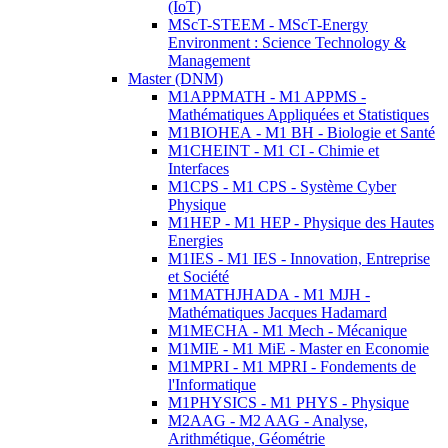
(IoT)
MScT-STEEM - MScT-Energy
Environment : Science Technology &
Management
Master (DNM)
M1APPMATH - M1 APPMS -
Mathématiques Appliquées et Statistiques
M1BIOHEA - M1 BH - Biologie et Santé
M1CHEINT - M1 CI - Chimie et
Interfaces
M1CPS - M1 CPS - Système Cyber
Physique
M1HEP - M1 HEP - Physique des Hautes
Energies
M1IES - M1 IES - Innovation, Entreprise
et Société
M1MATHJHADA - M1 MJH -
Mathématiques Jacques Hadamard
M1MECHA - M1 Mech - Mécanique
M1MIE - M1 MiE - Master en Economie
M1MPRI - M1 MPRI - Fondements de
l'Informatique
M1PHYSICS - M1 PHYS - Physique
M2AAG - M2 AAG - Analyse,
Arithmétique, Géométrie