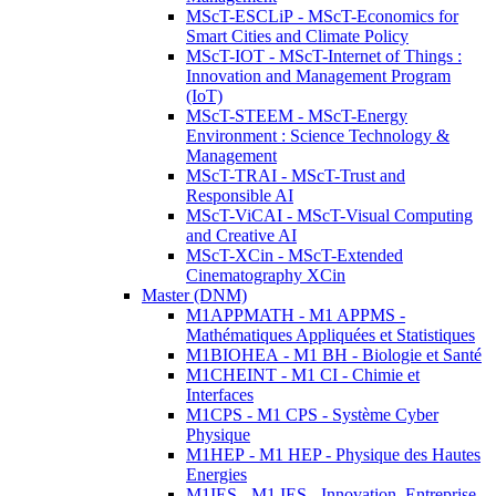
MScT-ESCLiP - MScT-Economics for
Smart Cities and Climate Policy
MScT-IOT - MScT-Internet of Things :
Innovation and Management Program
(IoT)
MScT-STEEM - MScT-Energy
Environment : Science Technology &
Management
MScT-TRAI - MScT-Trust and
Responsible AI
MScT-ViCAI - MScT-Visual Computing
and Creative AI
MScT-XCin - MScT-Extended
Cinematography XCin
Master (DNM)
M1APPMATH - M1 APPMS -
Mathématiques Appliquées et Statistiques
M1BIOHEA - M1 BH - Biologie et Santé
M1CHEINT - M1 CI - Chimie et
Interfaces
M1CPS - M1 CPS - Système Cyber
Physique
M1HEP - M1 HEP - Physique des Hautes
Energies
M1IES - M1 IES - Innovation, Entreprise