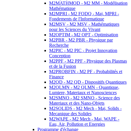
M2MATHMOD - M2 MM - Modélisation
Mathématique
M2MPRI - M2 FODQ - Maj. MPRI -
Fondements de l'Informatique
M2MSV - M2 MSV - Mathématiques
pour les Sciences du Vivant
M2OPTIM - M2 OPT - Optimisation
M2PBR - M2 PBR - Physique par
Recherche
M2PIC - M2 PIC - Projet Innovation
Conception
M2PPF - M2 PPF - Physique des Plasmas
et de la Fusion
M2PROBFIN - M2 PF - Probabilités et
Finance
M2QD - M2 QD - Dispositifs Quantiques
M2QLMN - M2 QLMN - Quantique,
Lumiere, Materiaux et Nanosciences
M2SMNO - M2 SMNO - Science des
Materiaux et des Nano-Objets
M2SOLIDS - M2 Mech - Maj. Solids -
Mecanique des Solides
M2WAPE - M2 Mech - Maj. WAPE -
Eau, Air, Pollution et Energies
Programme d'échange