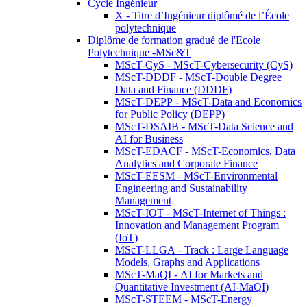
Cycle Ingénieur
X - Titre d’Ingénieur diplômé de l’École
polytechnique
Diplôme de formation gradué de l'Ecole
Polytechnique -MSc&T
MScT-CyS - MScT-Cybersecurity (CyS)
MScT-DDDF - MScT-Double Degree
Data and Finance (DDDF)
MScT-DEPP - MScT-Data and Economics
for Public Policy (DEPP)
MScT-DSAIB - MScT-Data Science and
AI for Business
MScT-EDACF - MScT-Economics, Data
Analytics and Corporate Finance
MScT-EESM - MScT-Environmental
Engineering and Sustainability
Management
MScT-IOT - MScT-Internet of Things :
Innovation and Management Program
(IoT)
MScT-LLGA - Track : Large Language
Models, Graphs and Applications
MScT-MaQI - AI for Markets and
Quantitative Investment (AI-MaQI)
MScT-STEEM - MScT-Energy