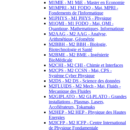
M1MIE - M1 MiE - Master en Economie
M1MPRI - M1 FODQ - Maj. MPRI -
Fondements de l'Informatique
M1PHYS - M1 PHYS - Physique
M1QMI - M1 FODQ - Maj. QMI -
Quantique, Mathematiques, Informatique
M2AAG - M2 AAG - Analyse,
Arithmétique, Géométrie
M2BBH - M2 BBH - Biologie,
Biotechnologie et Santé
M2BME - M2 BME - Ingénierie
BioMédicale
M2CHI - M2 CHI - Chimie et Interfaces
M2CPS - M2 CCSN - Maj. CPS -
Système Cyber Physique
M2DS - M2 DS - Science des données
M2FLUIDS - M2 Mech - Maj. Fluids -
Mecanique des Fluides
M2GIPLATO - M2 GI-PLATO - Grandes
installations - Plasmas, Lasers,
Accélérateurs, Tokamaks
M2HEP - M2 HEP - Physique des Hautes
Energies
M2ICFP - M2 ICFP - Centre International
de Physique Fondamentale