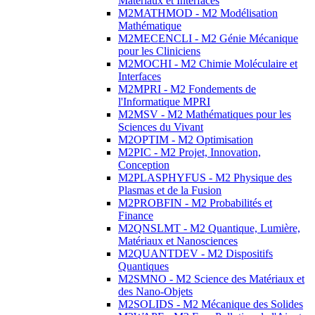
Matériaux et Interfaces
M2MATHMOD - M2 Modélisation
Mathématique
M2MECENCLI - M2 Génie Mécanique
pour les Cliniciens
M2MOCHI - M2 Chimie Moléculaire et
Interfaces
M2MPRI - M2 Fondements de
l'Informatique MPRI
M2MSV - M2 Mathématiques pour les
Sciences du Vivant
M2OPTIM - M2 Optimisation
M2PIC - M2 Projet, Innovation,
Conception
M2PLASPHYFUS - M2 Physique des
Plasmas et de la Fusion
M2PROBFIN - M2 Probabilités et
Finance
M2QNSLMT - M2 Quantique, Lumière,
Matériaux et Nanosciences
M2QUANTDEV - M2 Dispositifs
Quantiques
M2SMNO - M2 Science des Matériaux et
des Nano-Objets
M2SOLIDS - M2 Mécanique des Solides