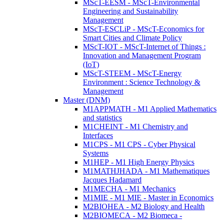
MScT-EESM - MScT-Environmental
Engineering and Sustainability
Management
MScT-ESCLiP - MScT-Economics for
Smart Cities and Climate Policy
MScT-IOT - MScT-Internet of Things :
Innovation and Management Program
(IoT)
MScT-STEEM - MScT-Energy
Environment : Science Technology &
Management
Master (DNM)
M1APPMATH - M1 Applied Mathematics
and statistics
M1CHEINT - M1 Chemistry and
Interfaces
M1CPS - M1 CPS - Cyber Physical
Systems
M1HEP - M1 High Energy Physics
M1MATHJHADA - M1 Mathematiques
Jacques Hadamard
M1MECHA - M1 Mechanics
M1MIE - M1 MIE - Master in Economics
M2BIOHEA - M2 Biology and Health
M2BIOMECA - M2 Biomeca -