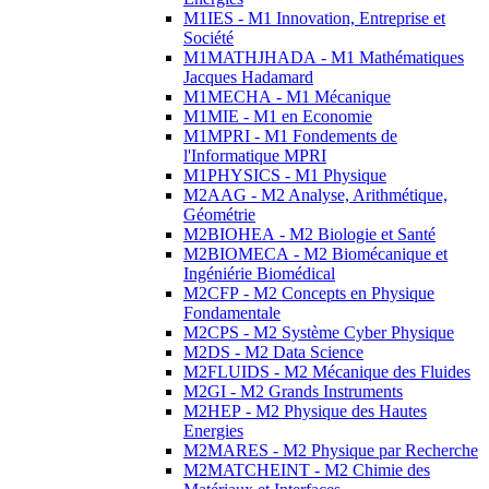
M1IES - M1 Innovation, Entreprise et
Société
M1MATHJHADA - M1 Mathématiques
Jacques Hadamard
M1MECHA - M1 Mécanique
M1MIE - M1 en Economie
M1MPRI - M1 Fondements de
l'Informatique MPRI
M1PHYSICS - M1 Physique
M2AAG - M2 Analyse, Arithmétique,
Géométrie
M2BIOHEA - M2 Biologie et Santé
M2BIOMECA - M2 Biomécanique et
Ingéniérie Biomédical
M2CFP - M2 Concepts en Physique
Fondamentale
M2CPS - M2 Système Cyber Physique
M2DS - M2 Data Science
M2FLUIDS - M2 Mécanique des Fluides
M2GI - M2 Grands Instruments
M2HEP - M2 Physique des Hautes
Energies
M2MARES - M2 Physique par Recherche
M2MATCHEINT - M2 Chimie des