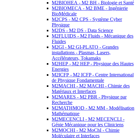
M2BIOHEA - M2 BH - Biologie et Santé
M2BIOMECA - M2 BME - Ingénierie
BioMédicale
M2CPS - M2 CPS - Système Cyber
Physique
M2DS - M2 DS - Data Science
M2FLUIDS - M2 Fluids - Mécanique des
Fluides
M2GI - M2 GI-PLATO - Grandes
installations - Plasmas, Lasers,
Accélérateurs, Tokamaks
M2HEP - M2 HEP - Physique des Hautes
Energies
M2ICFP - M2 ICFP - Centre International
de Physique Fondamentale
M2MACHI - M2 MACHI - Chimie des
Matériaux et Interfaces
M2MARES - M2 PBR - Physique par
Recherche
M2MATHMOD - M2 MM - Modélisation
Mathématique
M2MECENCLI - M2 MECENCLI -
Génie Mécanique pour les Cliniciens
M2MOCHI - M2 MoChI - Chimie
Moléculaire et Interfaces