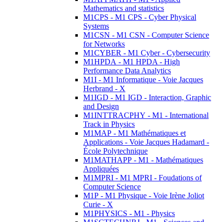
Mathematics and statistics
M1CPS - M1 CPS - Cyber Physical
Systems
M1CSN - M1 CSN - Computer Science
for Networks
M1CYBER - M1 Cyber - Cybersecurity
M1HPDA - M1 HPDA - High
Performance Data Analytics
M1I - M1 Informatique - Voie Jacques
Herbrand - X
M1IGD - M1 IGD - Interaction, Graphic
and Design
M1INTTRACPHY - M1 - International
Track in Physics
M1MAP - M1 Mathématiques et
Applications - Voie Jacques Hadamard -
École Polytechnique
M1MATHAPP - M1 - Mathématiques
Appliquées
M1MPRI - M1 MPRI - Foudations of
Computer Science
M1P - M1 Physique - Voie Irène Joliot
Curie - X
M1PHYSICS - M1 - Physics