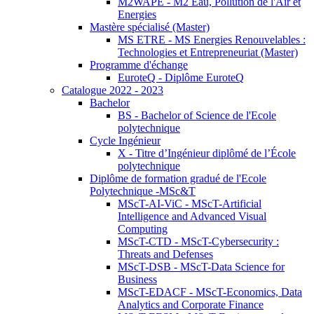
M2WAPE - M2 Eau, Pollution de l'Air et
Energies
Mastère spécialisé (Master)
MS ETRE - MS Energies Renouvelables :
Technologies et Entrepreneuriat (Master)
Programme d'échange
EuroteQ - Diplôme EuroteQ
Catalogue 2022 - 2023
Bachelor
BS - Bachelor of Science de l'Ecole
polytechnique
Cycle Ingénieur
X - Titre d’Ingénieur diplômé de l’École
polytechnique
Diplôme de formation gradué de l'Ecole
Polytechnique -MSc&T
MScT-AI-ViC - MScT-Artificial
Intelligence and Advanced Visual
Computing
MScT-CTD - MScT-Cybersecurity :
Threats and Defenses
MScT-DSB - MScT-Data Science for
Business
MScT-EDACF - MScT-Economics, Data
Analytics and Corporate Finance