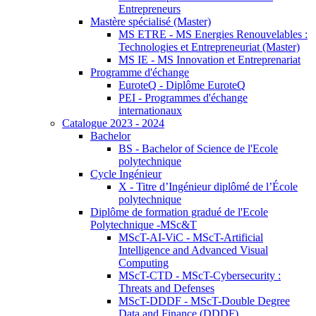
Entrepreneurs
Mastère spécialisé (Master)
MS ETRE - MS Energies Renouvelables :
Technologies et Entrepreneuriat (Master)
MS IE - MS Innovation et Entreprenariat
Programme d'échange
EuroteQ - Diplôme EuroteQ
PEI - Programmes d'échange
internationaux
Catalogue 2023 - 2024
Bachelor
BS - Bachelor of Science de l'Ecole
polytechnique
Cycle Ingénieur
X - Titre d’Ingénieur diplômé de l’École
polytechnique
Diplôme de formation gradué de l'Ecole
Polytechnique -MSc&T
MScT-AI-ViC - MScT-Artificial
Intelligence and Advanced Visual
Computing
MScT-CTD - MScT-Cybersecurity :
Threats and Defenses
MScT-DDDF - MScT-Double Degree
Data and Finance (DDDF)