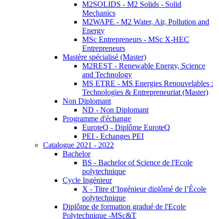
M2SOLIDS - M2 Solids - Solid
Mechanics
M2WAPE - M2 Water, Air, Pollution and
Energy
MSc Entrepreneurs - MSc X-HEC
Entrepreneurs
Mastère spécialisé (Master)
M2REST - Renewable Energy, Science
and Technology
MS ETRE - MS Energies Renouvelables :
Technologies & Entrepreneuriat (Master)
Non Diplomant
ND - Non Diplomant
Programme d'échange
EuroteQ - Diplôme EuroteQ
PEI - Echanges PEI
Catalogue 2021 - 2022
Bachelor
BS - Bachelor of Science de l'Ecole
polytechnique
Cycle Ingénieur
X - Titre d’Ingénieur diplômé de l’École
polytechnique
Diplôme de formation gradué de l'Ecole
Polytechnique -MSc&T