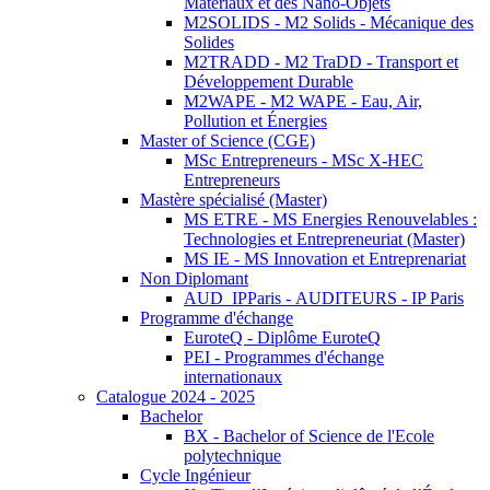
Matériaux et des Nano-Objets
M2SOLIDS - M2 Solids - Mécanique des
Solides
M2TRADD - M2 TraDD - Transport et
Développement Durable
M2WAPE - M2 WAPE - Eau, Air,
Pollution et Énergies
Master of Science (CGE)
MSc Entrepreneurs - MSc X-HEC
Entrepreneurs
Mastère spécialisé (Master)
MS ETRE - MS Energies Renouvelables :
Technologies et Entrepreneuriat (Master)
MS IE - MS Innovation et Entreprenariat
Non Diplomant
AUD_IPParis - AUDITEURS - IP Paris
Programme d'échange
EuroteQ - Diplôme EuroteQ
PEI - Programmes d'échange
internationaux
Catalogue 2024 - 2025
Bachelor
BX - Bachelor of Science de l'Ecole
polytechnique
Cycle Ingénieur