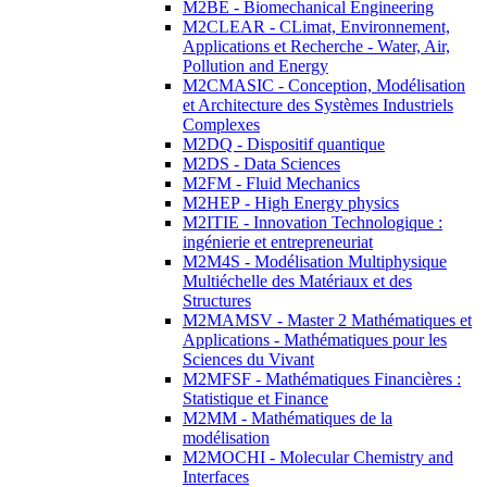
M2BE - Biomechanical Engineering
M2CLEAR - CLimat, Environnement,
Applications et Recherche - Water, Air,
Pollution and Energy
M2CMASIC - Conception, Modélisation
et Architecture des Systèmes Industriels
Complexes
M2DQ - Dispositif quantique
M2DS - Data Sciences
M2FM - Fluid Mechanics
M2HEP - High Energy physics
M2ITIE - Innovation Technologique :
ingénierie et entrepreneuriat
M2M4S - Modélisation Multiphysique
Multiéchelle des Matériaux et des
Structures
M2MAMSV - Master 2 Mathématiques et
Applications - Mathématiques pour les
Sciences du Vivant
M2MFSF - Mathématiques Financières :
Statistique et Finance
M2MM - Mathématiques de la
modélisation
M2MOCHI - Molecular Chemistry and
Interfaces