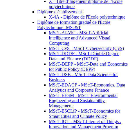
X - Titre d’Ingénieur diplômé de l’École
polytechnique
Diplôme d'établissement
X-4A - Diplôme de l'Ecole polytechnique
Diplôme de formation gradué de l'Ecole
Polytechnique -MSc&T
MScT-AI-ViC - MScT-Artificial
Intelligence and Advanced Visual
Computing
MScT-CyS - MScT-Cybersecurity (CyS)
MScT-DDDF - MScT-Double Degree
Data and Finance (DDDF)
MScT-DEPP - MScT-Data and Economics
for Public Policy (DEPP)
MScT-DSB - MScT-Data Science for
Business
MScT-EDACF - MScT-Economics, Data
Analytics and Corporate Finance
MScT-EESM - MScT-Environmental
Engineering and Sustainability
Management
MScT-ESCLiP - MScT-Economics for
Smart Cities and Climate Policy
MScT-IOT - MScT-Internet of Things :
Innovation and Management Program