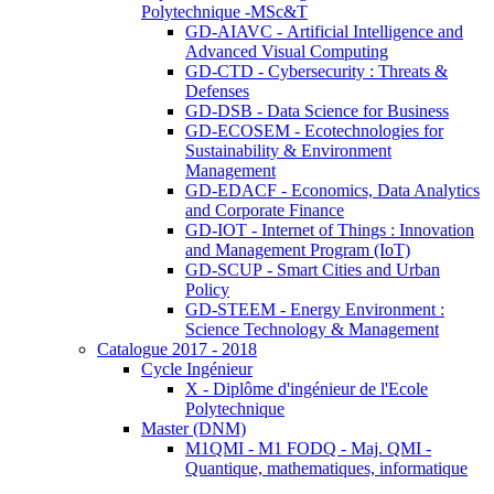
Polytechnique -MSc&T
GD-AIAVC - Artificial Intelligence and
Advanced Visual Computing
GD-CTD - Cybersecurity : Threats &
Defenses
GD-DSB - Data Science for Business
GD-ECOSEM - Ecotechnologies for
Sustainability & Environment
Management
GD-EDACF - Economics, Data Analytics
and Corporate Finance
GD-IOT - Internet of Things : Innovation
and Management Program (IoT)
GD-SCUP - Smart Cities and Urban
Policy
GD-STEEM - Energy Environment :
Science Technology & Management
Catalogue 2017 - 2018
Cycle Ingénieur
X - Diplôme d'ingénieur de l'Ecole
Polytechnique
Master (DNM)
M1QMI - M1 FODQ - Maj. QMI -
Quantique, mathematiques, informatique