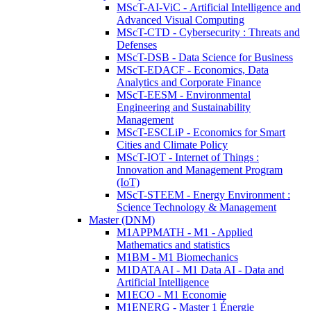
MScT-AI-ViC - Artificial Intelligence and
Advanced Visual Computing
MScT-CTD - Cybersecurity : Threats and
Defenses
MScT-DSB - Data Science for Business
MScT-EDACF - Economics, Data
Analytics and Corporate Finance
MScT-EESM - Environmental
Engineering and Sustainability
Management
MScT-ESCLiP - Economics for Smart
Cities and Climate Policy
MScT-IOT - Internet of Things :
Innovation and Management Program
(IoT)
MScT-STEEM - Energy Environment :
Science Technology & Management
Master (DNM)
M1APPMATH - M1 - Applied
Mathematics and statistics
M1BM - M1 Biomechanics
M1DATAAI - M1 Data AI - Data and
Artificial Intelligence
M1ECO - M1 Economie
M1ENERG - Master 1 Énergie