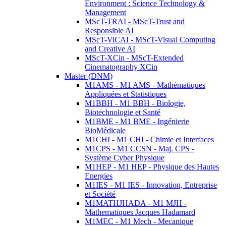
Environment : Science Technology &
Management
MScT-TRAI - MScT-Trust and
Responsible AI
MScT-ViCAI - MScT-Visual Computing
and Creative AI
MScT-XCin - MScT-Extended
Cinematography XCin
Master (DNM)
M1AMS - M1 AMS - Mathématiques
Appliquées et Statistiques
M1BBH - M1 BBH - Biologie,
Biotechnologie et Santé
M1BME - M1 BME - Ingénierie
BioMédicale
M1CHI - M1 CHI - Chimie et Interfaces
M1CPS - M1 CCSN - Maj. CPS -
Système Cyber Physique
M1HEP - M1 HEP - Physique des Hautes
Energies
M1IES - M1 IES - Innovation, Entreprise
et Société
M1MATHJHADA - M1 MJH -
Mathematiques Jacques Hadamard
M1MEC - M1 Mech - Mecanique