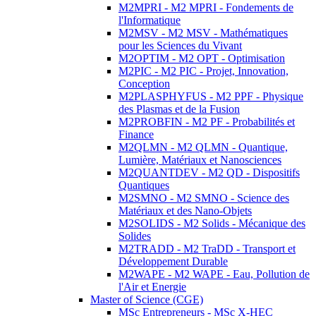
M2MPRI - M2 MPRI - Fondements de
l'Informatique
M2MSV - M2 MSV - Mathématiques
pour les Sciences du Vivant
M2OPTIM - M2 OPT - Optimisation
M2PIC - M2 PIC - Projet, Innovation,
Conception
M2PLASPHYFUS - M2 PPF - Physique
des Plasmas et de la Fusion
M2PROBFIN - M2 PF - Probabilités et
Finance
M2QLMN - M2 QLMN - Quantique,
Lumière, Matériaux et Nanosciences
M2QUANTDEV - M2 QD - Dispositifs
Quantiques
M2SMNO - M2 SMNO - Science des
Matériaux et des Nano-Objets
M2SOLIDS - M2 Solids - Mécanique des
Solides
M2TRADD - M2 TraDD - Transport et
Développement Durable
M2WAPE - M2 WAPE - Eau, Pollution de
l'Air et Energie
Master of Science (CGE)
MSc Entrepreneurs - MSc X-HEC