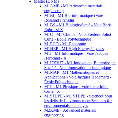
Master (DNM)
M1AME - M1 Advanced materials
engineering
M1BI - M1 Bio-informatique (Voie
Rosalind Franklin)
M1BS - M1 Biologie-Santé - Voie Boris
Ephrussi-X
M1C - M1 Chimie - Voie Fréderic Joliot-
Curie - Ecole Polytechnique
M1ECO - M1 Economie
M1HEP - M1 High Energy Physics
M1I - M1 Informatique - Voie Jacques
Herbrand - X
M1IESVIT - M1 Innovation, Entreprise, et
Société - Voie Innovation technologique
M1MAP - M1 Mathématiques et
Applications - Voie Jacques Hadamard -
École Polytechnique
M1P - M1 Physique - Voie Irène Joliot
Curie - X
M1STEPE - M1 STEPE - Sciences pour
les défis de l'environnement/Sciences for
environmentals challenges
M2AME - Advanced materials
engineering