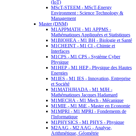
(IoT)
MScT-STEEM - MScT-Energy
Environment : Science Technology &
Management
Master (DNM)
M1APPMATH - M1 APPMS -
Mathématiques Appliquées et Statistiques
M1BIOHEA - M1 BH - Biologie et Santé
M1CHEINT - M1 CI - Chimie et
Interfaces
M1CPS - M1 CPS - Système Cyber
Physique
M1HEP - M1 HEP - Physique des Hautes
Energies
M1IES - M1 IES - Innovation, Entreprise
et Société
M1MATHJHADA - M1 MJH -
Mathématiques Jacques Hadamard
M1MECHA - M1 Mech - Mécanique
M1MIE - M1 MiE - Master en Economie
M1MPRI - M1 MPRI - Fondements de
l'Informatique
M1PHYSICS - M1 PHYS - Physique
M2AAG - M2 AAG - Analyse,
Arithmétique, Géométrie