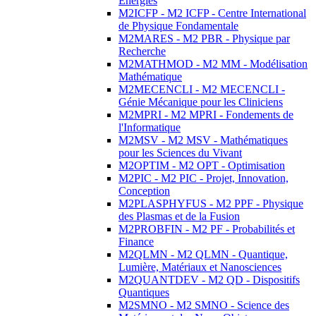
Energies
M2ICFP - M2 ICFP - Centre International
de Physique Fondamentale
M2MARES - M2 PBR - Physique par
Recherche
M2MATHMOD - M2 MM - Modélisation
Mathématique
M2MECENCLI - M2 MECENCLI -
Génie Mécanique pour les Cliniciens
M2MPRI - M2 MPRI - Fondements de
l'Informatique
M2MSV - M2 MSV - Mathématiques
pour les Sciences du Vivant
M2OPTIM - M2 OPT - Optimisation
M2PIC - M2 PIC - Projet, Innovation,
Conception
M2PLASPHYFUS - M2 PPF - Physique
des Plasmas et de la Fusion
M2PROBFIN - M2 PF - Probabilités et
Finance
M2QLMN - M2 QLMN - Quantique,
Lumière, Matériaux et Nanosciences
M2QUANTDEV - M2 QD - Dispositifs
Quantiques
M2SMNO - M2 SMNO - Science des