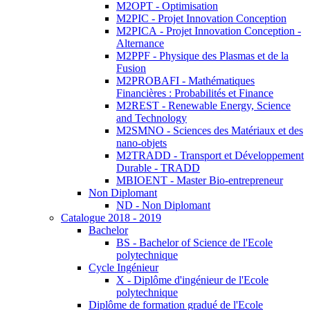
M2OPT - Optimisation
M2PIC - Projet Innovation Conception
M2PICA - Projet Innovation Conception -
Alternance
M2PPF - Physique des Plasmas et de la
Fusion
M2PROBAFI - Mathématiques
Financières : Probabilités et Finance
M2REST - Renewable Energy, Science
and Technology
M2SMNO - Sciences des Matériaux et des
nano-objets
M2TRADD - Transport et Développement
Durable - TRADD
MBIOENT - Master Bio-entrepreneur
Non Diplomant
ND - Non Diplomant
Catalogue 2018 - 2019
Bachelor
BS - Bachelor of Science de l'Ecole
polytechnique
Cycle Ingénieur
X - Diplôme d'ingénieur de l'Ecole
polytechnique
Diplôme de formation gradué de l'Ecole