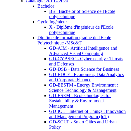
Catalogue 2019 - 2020
Bachelor
BS - Bachelor of Science de l'Ecole
polytechnique
Cycle Ingénieur
X - Diplôme d'ingénieur de l'Ecole
polytechnique
Diplôme de formation gradué de l'Ecole
Polytechnique -MSc&T
GD-AIM - Artificial Intelligence and
Advanced Visual Computing
GD-CYBSEC - Cybersecurity : Threats
and Defenses
GD-DSB - Data Science for Business
GD-EDCF - Economics, Data Analytics
and Corporate Finance
GD-EESTM - Energy Environment :
Science Technology & Management
GD-ESEM - Ecotechnologies for
Sustainability & Environment
Management
GD-IOT - Internet of Things : Innovation
and Management Program (IoT)
GD-SCUP - Smart Cities and Urban
Policy