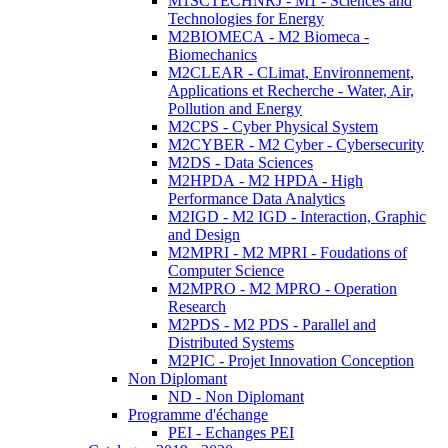
M1SCTECHNRJ - M1 - Sciences and
Technologies for Energy
M2BIOMECA - M2 Biomeca -
Biomechanics
M2CLEAR - CLimat, Environnement,
Applications et Recherche - Water, Air,
Pollution and Energy
M2CPS - Cyber Physical System
M2CYBER - M2 Cyber - Cybersecurity
M2DS - Data Sciences
M2HPDA - M2 HPDA - High
Performance Data Analytics
M2IGD - M2 IGD - Interaction, Graphic
and Design
M2MPRI - M2 MPRI - Foudations of
Computer Science
M2MPRO - M2 MPRO - Operation
Research
M2PDS - M2 PDS - Parallel and
Distributed Systems
M2PIC - Projet Innovation Conception
Non Diplomant
ND - Non Diplomant
Programme d'échange
PEI - Echanges PEI