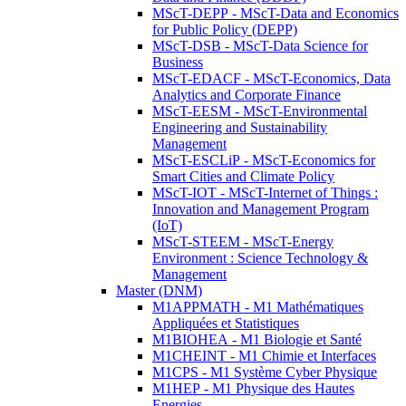
MScT-DEPP - MScT-Data and Economics
for Public Policy (DEPP)
MScT-DSB - MScT-Data Science for
Business
MScT-EDACF - MScT-Economics, Data
Analytics and Corporate Finance
MScT-EESM - MScT-Environmental
Engineering and Sustainability
Management
MScT-ESCLiP - MScT-Economics for
Smart Cities and Climate Policy
MScT-IOT - MScT-Internet of Things :
Innovation and Management Program
(IoT)
MScT-STEEM - MScT-Energy
Environment : Science Technology &
Management
Master (DNM)
M1APPMATH - M1 Mathématiques
Appliquées et Statistiques
M1BIOHEA - M1 Biologie et Santé
M1CHEINT - M1 Chimie et Interfaces
M1CPS - M1 Système Cyber Physique
M1HEP - M1 Physique des Hautes
Energies