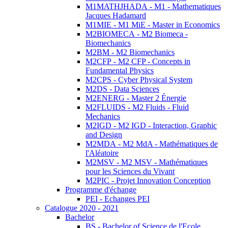
M1MATHJHADA - M1 - Mathematiques
Jacques Hadamard
M1MIE - M1 MiE - Master in Economics
M2BIOMECA - M2 Biomeca -
Biomechanics
M2BM - M2 Biomechanics
M2CFP - M2 CFP - Concepts in
Fundamental Physics
M2CPS - Cyber Physical System
M2DS - Data Sciences
M2ENERG - Master 2 Énergie
M2FLUIDS - M2 Fluids - Fluid
Mechanics
M2IGD - M2 IGD - Interaction, Graphic
and Design
M2MDA - M2 MdA - Mathématiques de
l'Aléatoire
M2MSV - M2 MSV - Mathématiques
pour les Sciences du Vivant
M2PIC - Projet Innovation Conception
Programme d'échange
PEI - Echanges PEI
Catalogue 2020 - 2021
Bachelor
BS - Bachelor of Science de l'Ecole