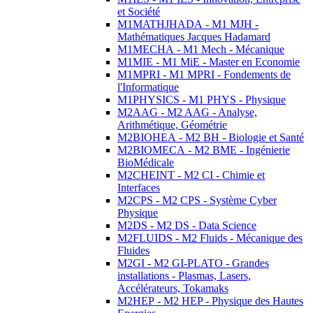
et Société
M1MATHJHADA - M1 MJH -
Mathématiques Jacques Hadamard
M1MECHA - M1 Mech - Mécanique
M1MIE - M1 MiE - Master en Economie
M1MPRI - M1 MPRI - Fondements de
l'Informatique
M1PHYSICS - M1 PHYS - Physique
M2AAG - M2 AAG - Analyse,
Arithmétique, Géométrie
M2BIOHEA - M2 BH - Biologie et Santé
M2BIOMECA - M2 BME - Ingénierie
BioMédicale
M2CHEINT - M2 CI - Chimie et
Interfaces
M2CPS - M2 CPS - Système Cyber
Physique
M2DS - M2 DS - Data Science
M2FLUIDS - M2 Fluids - Mécanique des
Fluides
M2GI - M2 GI-PLATO - Grandes
installations - Plasmas, Lasers,
Accélérateurs, Tokamaks
M2HEP - M2 HEP - Physique des Hautes