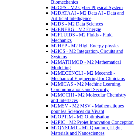
Biomechanics
M2CPS - M2 Cyber Physical System
M2DATAAI - M2 Data AI - Data and
Artificial Intelligence
M2DS - M2 Data Sciences
M2ENERG - M2 Énergie
M2FLUIDS - M2 Fluids - Fluid
Mechanics
M2HEP - M2 High Energy physics
M2ICS - M2 Integration, Circuits and
Systems
M2MATHMOD - M2 Mathematical
Modelling
M2MECENCLI - M2 Mecencli -
Mechanical Engineering for Clinicians
M2MICAS - M2 Machine Learning,
Communications and Security
M2MOCHI - M2 Molecular Chemistry
and Interfaces
M2MSV - M2 MSV - Mathématiques
pour les Sciences du Vivant
M2OPTIM - M2 Optimisation
M2PIC - M2 Projet Innovation Conception
M2QNSLMT - M2 Quantum, Light,
Materials and Nanosciences