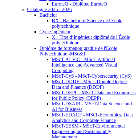
EuroteQ - Diplôme EuroteQ
Catalogue 2025 - 2026
Bachelor
BX - Bachelor of Science de l'Ecole
polytechnique
Cycle Ingénieur
X - Titre d’Ingénieur diplômé de l’École
polytechnique
Diplôme de formation gradué de l'Ecole
Polytechnique -MSc&T
MScT-AI-ViC - MScT-Artificial
Intelligence and Advanced Visual
Computing
MScT-CyS - MScT-Cybersecurity (CyS)
MScT-DDDF - MScT-Double Degree
Data and Finance (DDDF)
MScT-DEPP - MScT-Data and Economics
for Public Policy (DEPP)
MScT-DSAIB - MScT-Data Science and
AI for Business
MScT-EDACF - MScT-Economics, Data
Analytics and Corporate Finance
MScT-EESM - MScT-Environmental
Engineering and Sustainability
Management