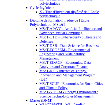
polytechnique
Cycle Ingénieur
X - Titre d’Ingénieur diplômé de l’École
polytechnique
Diplôme de formation gradué de l'Ecole
Polytechnique -MSc&T
MScT-AIAVC - Artificial Intelligence and
Advanced Visual Computing
MScT-CTD - Cybersecurity : Threats and
Defenses
MScT-DSB - Data Science for Business
MScT-ECOSEM - Environmental
Engineering and Sustainability
Management
MScT-EDACF - Economics, Data
Analytics and Corporate Finance
MScT-IOT - Internet of Things :
Innovation and Management Program
(IoT)
MScT-SCUP - Economics for Smart Cities
and Climate Policy
MScT-STEEM - Energy Environment :
Science Technology & Management
Master (DNM)
M1APPMATH - M1 - Applied