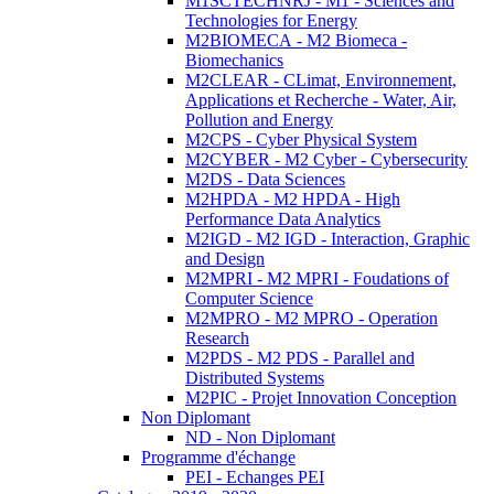
M1SCTECHNRJ - M1 - Sciences and
Technologies for Energy
M2BIOMECA - M2 Biomeca -
Biomechanics
M2CLEAR - CLimat, Environnement,
Applications et Recherche - Water, Air,
Pollution and Energy
M2CPS - Cyber Physical System
M2CYBER - M2 Cyber - Cybersecurity
M2DS - Data Sciences
M2HPDA - M2 HPDA - High
Performance Data Analytics
M2IGD - M2 IGD - Interaction, Graphic
and Design
M2MPRI - M2 MPRI - Foudations of
Computer Science
M2MPRO - M2 MPRO - Operation
Research
M2PDS - M2 PDS - Parallel and
Distributed Systems
M2PIC - Projet Innovation Conception
Non Diplomant
ND - Non Diplomant
Programme d'échange
PEI - Echanges PEI