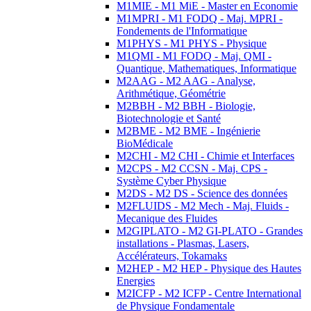
M1MIE - M1 MiE - Master en Economie
M1MPRI - M1 FODQ - Maj. MPRI -
Fondements de l'Informatique
M1PHYS - M1 PHYS - Physique
M1QMI - M1 FODQ - Maj. QMI -
Quantique, Mathematiques, Informatique
M2AAG - M2 AAG - Analyse,
Arithmétique, Géométrie
M2BBH - M2 BBH - Biologie,
Biotechnologie et Santé
M2BME - M2 BME - Ingénierie
BioMédicale
M2CHI - M2 CHI - Chimie et Interfaces
M2CPS - M2 CCSN - Maj. CPS -
Système Cyber Physique
M2DS - M2 DS - Science des données
M2FLUIDS - M2 Mech - Maj. Fluids -
Mecanique des Fluides
M2GIPLATO - M2 GI-PLATO - Grandes
installations - Plasmas, Lasers,
Accélérateurs, Tokamaks
M2HEP - M2 HEP - Physique des Hautes
Energies
M2ICFP - M2 ICFP - Centre International
de Physique Fondamentale