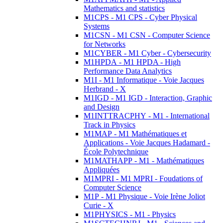
Mathematics and statistics
M1CPS - M1 CPS - Cyber Physical
Systems
M1CSN - M1 CSN - Computer Science
for Networks
M1CYBER - M1 Cyber - Cybersecurity
M1HPDA - M1 HPDA - High
Performance Data Analytics
M1I - M1 Informatique - Voie Jacques
Herbrand - X
M1IGD - M1 IGD - Interaction, Graphic
and Design
M1INTTRACPHY - M1 - International
Track in Physics
M1MAP - M1 Mathématiques et
Applications - Voie Jacques Hadamard -
École Polytechnique
M1MATHAPP - M1 - Mathématiques
Appliquées
M1MPRI - M1 MPRI - Foudations of
Computer Science
M1P - M1 Physique - Voie Irène Joliot
Curie - X
M1PHYSICS - M1 - Physics