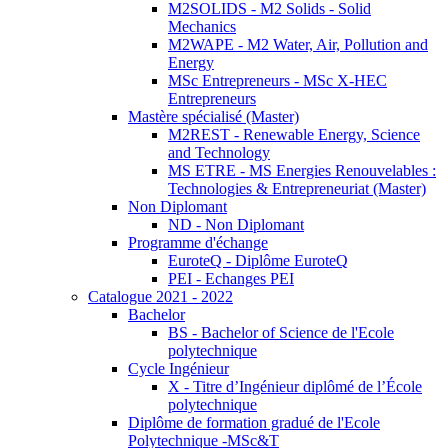
M2SOLIDS - M2 Solids - Solid
Mechanics
M2WAPE - M2 Water, Air, Pollution and
Energy
MSc Entrepreneurs - MSc X-HEC
Entrepreneurs
Mastère spécialisé (Master)
M2REST - Renewable Energy, Science
and Technology
MS ETRE - MS Energies Renouvelables :
Technologies & Entrepreneuriat (Master)
Non Diplomant
ND - Non Diplomant
Programme d'échange
EuroteQ - Diplôme EuroteQ
PEI - Echanges PEI
Catalogue 2021 - 2022
Bachelor
BS - Bachelor of Science de l'Ecole
polytechnique
Cycle Ingénieur
X - Titre d’Ingénieur diplômé de l’École
polytechnique
Diplôme de formation gradué de l'Ecole
Polytechnique -MSc&T