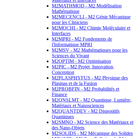
Matériaux et Interfaces
M2MATHMOD - M2 Modélisation
Mathématique
M2MECENCLI - M2 Génie Mécanique
pour les Cliniciens
M2MOCHI - M2 Chimie Moléculaire et
Interfaces
M2MPRI - M2 Fondements de
l'Informatique MPRI
M2MSV - M2 Mathématiques pour les
Sciences du Vivant
M2OPTIM - M2 Optimisation
M2PIC - M2 Projet, Innovation,
Conception
M2PLASPHYFUS - M2 Physique des
Plasmas et de la Fusion
M2PROBFIN - M2 Probabilités et
Finance
M2QNSLMT - M2 Quantique, Lumière,
Matériaux et Nanosciences
M2QUANTDEV - M2 Dispositifs
Quantiques
M2SMNO - M2 Science des Matériaux et
des Nano-Objets
M2SOLIDS - M2 Mécanique des Solides