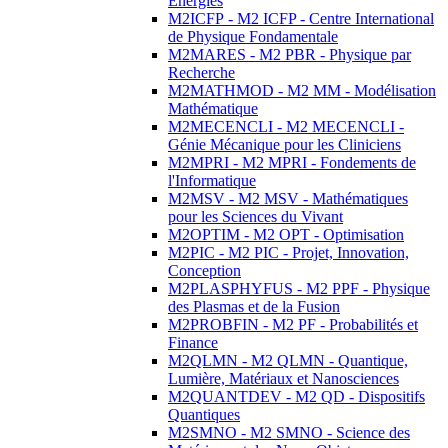
Energies
M2ICFP - M2 ICFP - Centre International
de Physique Fondamentale
M2MARES - M2 PBR - Physique par
Recherche
M2MATHMOD - M2 MM - Modélisation
Mathématique
M2MECENCLI - M2 MECENCLI -
Génie Mécanique pour les Cliniciens
M2MPRI - M2 MPRI - Fondements de
l'Informatique
M2MSV - M2 MSV - Mathématiques
pour les Sciences du Vivant
M2OPTIM - M2 OPT - Optimisation
M2PIC - M2 PIC - Projet, Innovation,
Conception
M2PLASPHYFUS - M2 PPF - Physique
des Plasmas et de la Fusion
M2PROBFIN - M2 PF - Probabilités et
Finance
M2QLMN - M2 QLMN - Quantique,
Lumière, Matériaux et Nanosciences
M2QUANTDEV - M2 QD - Dispositifs
Quantiques
M2SMNO - M2 SMNO - Science des