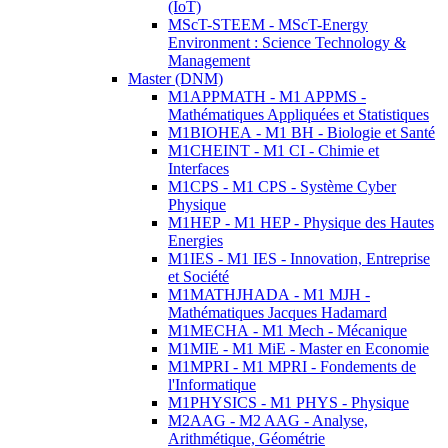
(IoT)
MScT-STEEM - MScT-Energy
Environment : Science Technology &
Management
Master (DNM)
M1APPMATH - M1 APPMS -
Mathématiques Appliquées et Statistiques
M1BIOHEA - M1 BH - Biologie et Santé
M1CHEINT - M1 CI - Chimie et
Interfaces
M1CPS - M1 CPS - Système Cyber
Physique
M1HEP - M1 HEP - Physique des Hautes
Energies
M1IES - M1 IES - Innovation, Entreprise
et Société
M1MATHJHADA - M1 MJH -
Mathématiques Jacques Hadamard
M1MECHA - M1 Mech - Mécanique
M1MIE - M1 MiE - Master en Economie
M1MPRI - M1 MPRI - Fondements de
l'Informatique
M1PHYSICS - M1 PHYS - Physique
M2AAG - M2 AAG - Analyse,
Arithmétique, Géométrie