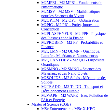
M2MPRI - M2 MPRI - Fondements de
l'Informatique
M2MSV - M2 MSV - Mathématiques
pour les Sciences du Vivant
M2OPTIM - M2 OPT - Optimisation
M2PIC - M2 PIC - Projet, Innovation,
Conception
M2PLASPHYFUS - M2 PPF - Physique
des Plasmas et de la Fusion
M2PROBFIN - M2 PF - Probabilités et
Finance
M2QLMN - M2 QLMN - Quantique,
Lumière, Matériaux et Nanosciences
M2QUANTDEV - M2 QD - Dispositifs
Quantiques
M2SMNO - M2 SMNO - Science des
Matériaux et des Nano-Objets
M2SOLIDS - M2 Solids - Mécanique des
Solides
M2TRADD - M2 TraDD - Transport et
Développement Durable
M2WAPE - M2 WAPE - Eau, Pollution de
l'Air et Energie
Master of Science (CGE)
MSc Entrepreneurs - MSc X-HEC