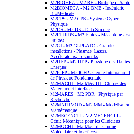
M2BIOHEA - M2 BH - Biologie et Santé
M2BIOMECA - M2 BME - Ingénierie
BioMédicale
M2CPS - M2 CPS - Système Cyber
Physique
M2DS - M2 DS - Data Science
M2FLUIDS - M2 Fluids - Mécanique des
Fluides
M2GI - M2 GI-PLATO - Grandes
installations - Plasmas, Lasers,
Accélérateurs, Tokamaks
M2HEP - M2 HEP - Physique des Hautes
Energies
M2ICFP - M2 ICFP - Centre International
de Physique Fondamentale
M2MACHI - M2 MACHI - Chimie des
Matériaux et Interfaces
M2MARES - M2 PBR - Physique par
Recherche
M2MATHMOD - M2 MM - Modélisation
Mathématique
M2MECENCLI - M2 MECENCLI -
Génie Mécanique pour les Cliniciens
M2MOCHI - M2 MoChI - Chimie
Moléculaire et Interfaces