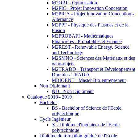
M2OPT - Optimisation
M2PIC - Projet Innovation Conception
M2PICA - Projet Innovation Conception -
Alternance
M2PPF - Physique des Plasmas et de la
Fusion
M2PROBAFI - Mathématiques
Financières : Probabilités et Finance
M2REST - Renewable Energy, Science
and Technology
M2SMNO - Sciences des Matériaux et des
nano-objets
M2TRADD - Transport et Développement
Durable - TRADD
MBIOENT - Master Bio-entrepreneur
Non Diplomant
ND - Non Diplomant
Catalogue 2018 - 2019
Bachelor
BS - Bachelor of Science de l'Ecole
polytechnique
Cycle Ingénieur
X - Diplôme d'ingénieur de l'Ecole
polytechnique
Diplôme de formation gradué de l'Ecole