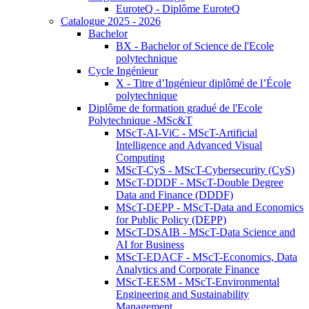
EuroteQ - Diplôme EuroteQ
Catalogue 2025 - 2026
Bachelor
BX - Bachelor of Science de l'Ecole
polytechnique
Cycle Ingénieur
X - Titre d’Ingénieur diplômé de l’École
polytechnique
Diplôme de formation gradué de l'Ecole
Polytechnique -MSc&T
MScT-AI-ViC - MScT-Artificial
Intelligence and Advanced Visual
Computing
MScT-CyS - MScT-Cybersecurity (CyS)
MScT-DDDF - MScT-Double Degree
Data and Finance (DDDF)
MScT-DEPP - MScT-Data and Economics
for Public Policy (DEPP)
MScT-DSAIB - MScT-Data Science and
AI for Business
MScT-EDACF - MScT-Economics, Data
Analytics and Corporate Finance
MScT-EESM - MScT-Environmental
Engineering and Sustainability
Management