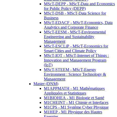
MScT-DEPP - MScT-Data and Economics
for Public Policy (DEPP)
MScT-DSB - MScT-Data Science for
Business
MScT-EDACF - MScT-Economics, Data
Analytics and Corporate Finance
MScT-EESM - MScT-Environmental
Engineering and Sustainability
Management
MScT-ESCLiP - MScT-Economics for
Smart Cities and Climate Policy
MScT-IOT - MScT-Internet of Things :
Innovation and Management Program
(IoT)
MScT-STEEM - MScT-Energy
Environment : Science Technology &
Management
Master (DNM)
M1APPMATH - M1 Mathématiques
Appliquées et Statistiques
M1BIOHEA - M1 Biologie et Santé
M1CHEINT - M1 Chimie et Interfaces
M1CPS - M1 Système Cyber Physique
M1HEP - M1 Physique des Hautes
Energies