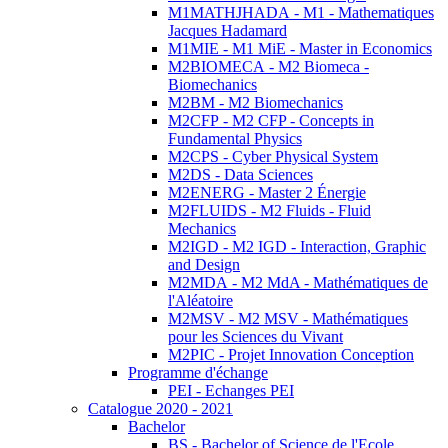
M1MATHJHADA - M1 - Mathematiques
Jacques Hadamard
M1MIE - M1 MiE - Master in Economics
M2BIOMECA - M2 Biomeca -
Biomechanics
M2BM - M2 Biomechanics
M2CFP - M2 CFP - Concepts in
Fundamental Physics
M2CPS - Cyber Physical System
M2DS - Data Sciences
M2ENERG - Master 2 Énergie
M2FLUIDS - M2 Fluids - Fluid
Mechanics
M2IGD - M2 IGD - Interaction, Graphic
and Design
M2MDA - M2 MdA - Mathématiques de
l'Aléatoire
M2MSV - M2 MSV - Mathématiques
pour les Sciences du Vivant
M2PIC - Projet Innovation Conception
Programme d'échange
PEI - Echanges PEI
Catalogue 2020 - 2021
Bachelor
BS - Bachelor of Science de l'Ecole