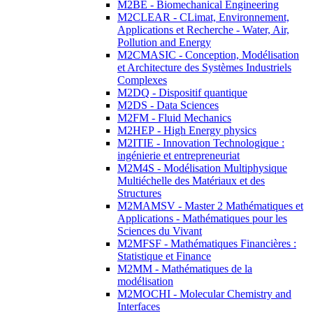
M2BE - Biomechanical Engineering
M2CLEAR - CLimat, Environnement,
Applications et Recherche - Water, Air,
Pollution and Energy
M2CMASIC - Conception, Modélisation
et Architecture des Systèmes Industriels
Complexes
M2DQ - Dispositif quantique
M2DS - Data Sciences
M2FM - Fluid Mechanics
M2HEP - High Energy physics
M2ITIE - Innovation Technologique :
ingénierie et entrepreneuriat
M2M4S - Modélisation Multiphysique
Multiéchelle des Matériaux et des
Structures
M2MAMSV - Master 2 Mathématiques et
Applications - Mathématiques pour les
Sciences du Vivant
M2MFSF - Mathématiques Financières :
Statistique et Finance
M2MM - Mathématiques de la
modélisation
M2MOCHI - Molecular Chemistry and
Interfaces