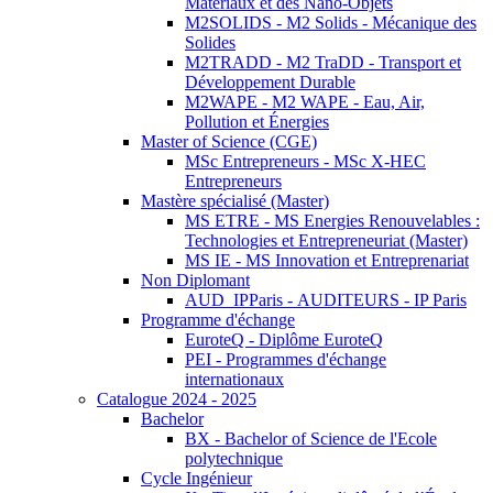
Matériaux et des Nano-Objets
M2SOLIDS - M2 Solids - Mécanique des
Solides
M2TRADD - M2 TraDD - Transport et
Développement Durable
M2WAPE - M2 WAPE - Eau, Air,
Pollution et Énergies
Master of Science (CGE)
MSc Entrepreneurs - MSc X-HEC
Entrepreneurs
Mastère spécialisé (Master)
MS ETRE - MS Energies Renouvelables :
Technologies et Entrepreneuriat (Master)
MS IE - MS Innovation et Entreprenariat
Non Diplomant
AUD_IPParis - AUDITEURS - IP Paris
Programme d'échange
EuroteQ - Diplôme EuroteQ
PEI - Programmes d'échange
internationaux
Catalogue 2024 - 2025
Bachelor
BX - Bachelor of Science de l'Ecole
polytechnique
Cycle Ingénieur