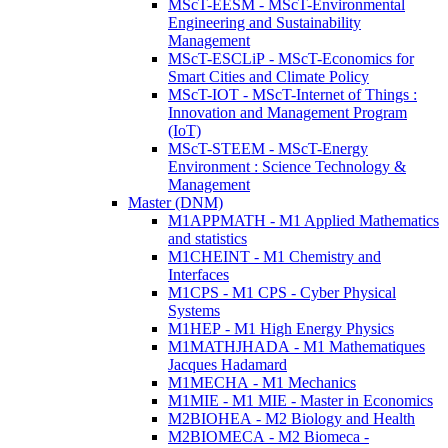
MScT-EESM - MScT-Environmental
Engineering and Sustainability
Management
MScT-ESCLiP - MScT-Economics for
Smart Cities and Climate Policy
MScT-IOT - MScT-Internet of Things :
Innovation and Management Program
(IoT)
MScT-STEEM - MScT-Energy
Environment : Science Technology &
Management
Master (DNM)
M1APPMATH - M1 Applied Mathematics
and statistics
M1CHEINT - M1 Chemistry and
Interfaces
M1CPS - M1 CPS - Cyber Physical
Systems
M1HEP - M1 High Energy Physics
M1MATHJHADA - M1 Mathematiques
Jacques Hadamard
M1MECHA - M1 Mechanics
M1MIE - M1 MIE - Master in Economics
M2BIOHEA - M2 Biology and Health
M2BIOMECA - M2 Biomeca -