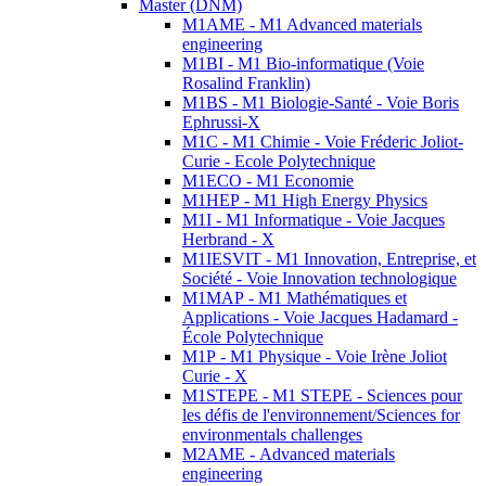
Master (DNM)
M1AME - M1 Advanced materials
engineering
M1BI - M1 Bio-informatique (Voie
Rosalind Franklin)
M1BS - M1 Biologie-Santé - Voie Boris
Ephrussi-X
M1C - M1 Chimie - Voie Fréderic Joliot-
Curie - Ecole Polytechnique
M1ECO - M1 Economie
M1HEP - M1 High Energy Physics
M1I - M1 Informatique - Voie Jacques
Herbrand - X
M1IESVIT - M1 Innovation, Entreprise, et
Société - Voie Innovation technologique
M1MAP - M1 Mathématiques et
Applications - Voie Jacques Hadamard -
École Polytechnique
M1P - M1 Physique - Voie Irène Joliot
Curie - X
M1STEPE - M1 STEPE - Sciences pour
les défis de l'environnement/Sciences for
environmentals challenges
M2AME - Advanced materials
engineering