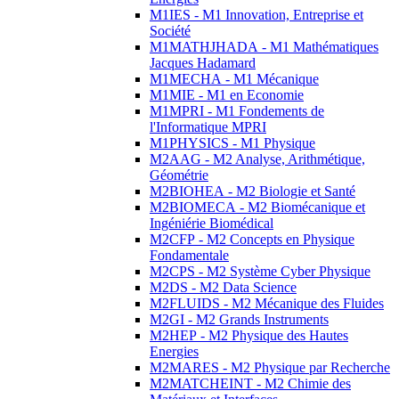
M1IES - M1 Innovation, Entreprise et
Société
M1MATHJHADA - M1 Mathématiques
Jacques Hadamard
M1MECHA - M1 Mécanique
M1MIE - M1 en Economie
M1MPRI - M1 Fondements de
l'Informatique MPRI
M1PHYSICS - M1 Physique
M2AAG - M2 Analyse, Arithmétique,
Géométrie
M2BIOHEA - M2 Biologie et Santé
M2BIOMECA - M2 Biomécanique et
Ingéniérie Biomédical
M2CFP - M2 Concepts en Physique
Fondamentale
M2CPS - M2 Système Cyber Physique
M2DS - M2 Data Science
M2FLUIDS - M2 Mécanique des Fluides
M2GI - M2 Grands Instruments
M2HEP - M2 Physique des Hautes
Energies
M2MARES - M2 Physique par Recherche
M2MATCHEINT - M2 Chimie des