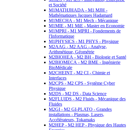
et Société
M1MATHJHADA - M1 MJH -
Mathématiques Jacques Hadamard
M1MECHA - M1 Mech - Mécanique
M1MIE - M1 MiE - Master en Economie
M1MPRI - M1 MPRI - Fondements de
l'Informatique
M1PHYSICS - M1 PHYS - Physique
M2AAG - M2 AAG - Analyse,
Arithmétique, Géométrie
M2BIOHEA - M2 BH - Biologie et Santé
M2BIOMECA - M2 BME - Ingénierie
BioMédicale
M2CHEINT - M2 CI - Chimie et
Interfaces
M2CPS - M2 CPS - Système Cyber
Physique
M2DS - M2 DS - Data Science
M2FLUIDS - M2 Fluids - Mécanique des
Fluides
M2GI - M2 GI-PLATO - Grandes
installations - Plasmas, Lasers,
Accélérateurs, Tokamaks
M2HEP - M2 HEP - Physique des Hautes