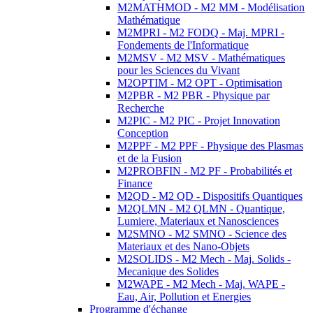
M2MATHMOD - M2 MM - Modélisation
Mathématique
M2MPRI - M2 FODQ - Maj. MPRI -
Fondements de l'Informatique
M2MSV - M2 MSV - Mathématiques
pour les Sciences du Vivant
M2OPTIM - M2 OPT - Optimisation
M2PBR - M2 PBR - Physique par
Recherche
M2PIC - M2 PIC - Projet Innovation
Conception
M2PPF - M2 PPF - Physique des Plasmas
et de la Fusion
M2PROBFIN - M2 PF - Probabilités et
Finance
M2QD - M2 QD - Dispositifs Quantiques
M2QLMN - M2 QLMN - Quantique,
Lumiere, Materiaux et Nanosciences
M2SMNO - M2 SMNO - Science des
Materiaux et des Nano-Objets
M2SOLIDS - M2 Mech - Maj. Solids -
Mecanique des Solides
M2WAPE - M2 Mech - Maj. WAPE -
Eau, Air, Pollution et Energies
Programme d'échange