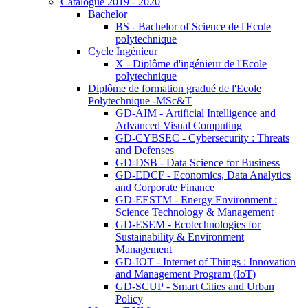
Catalogue 2019 - 2020
Bachelor
BS - Bachelor of Science de l'Ecole
polytechnique
Cycle Ingénieur
X - Diplôme d'ingénieur de l'Ecole
polytechnique
Diplôme de formation gradué de l'Ecole
Polytechnique -MSc&T
GD-AIM - Artificial Intelligence and
Advanced Visual Computing
GD-CYBSEC - Cybersecurity : Threats
and Defenses
GD-DSB - Data Science for Business
GD-EDCF - Economics, Data Analytics
and Corporate Finance
GD-EESTM - Energy Environment :
Science Technology & Management
GD-ESEM - Ecotechnologies for
Sustainability & Environment
Management
GD-IOT - Internet of Things : Innovation
and Management Program (IoT)
GD-SCUP - Smart Cities and Urban
Policy