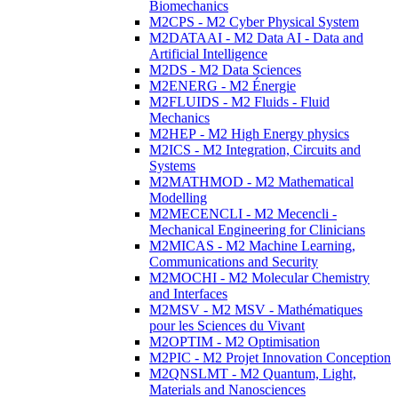
Biomechanics
M2CPS - M2 Cyber Physical System
M2DATAAI - M2 Data AI - Data and
Artificial Intelligence
M2DS - M2 Data Sciences
M2ENERG - M2 Énergie
M2FLUIDS - M2 Fluids - Fluid
Mechanics
M2HEP - M2 High Energy physics
M2ICS - M2 Integration, Circuits and
Systems
M2MATHMOD - M2 Mathematical
Modelling
M2MECENCLI - M2 Mecencli -
Mechanical Engineering for Clinicians
M2MICAS - M2 Machine Learning,
Communications and Security
M2MOCHI - M2 Molecular Chemistry
and Interfaces
M2MSV - M2 MSV - Mathématiques
pour les Sciences du Vivant
M2OPTIM - M2 Optimisation
M2PIC - M2 Projet Innovation Conception
M2QNSLMT - M2 Quantum, Light,
Materials and Nanosciences