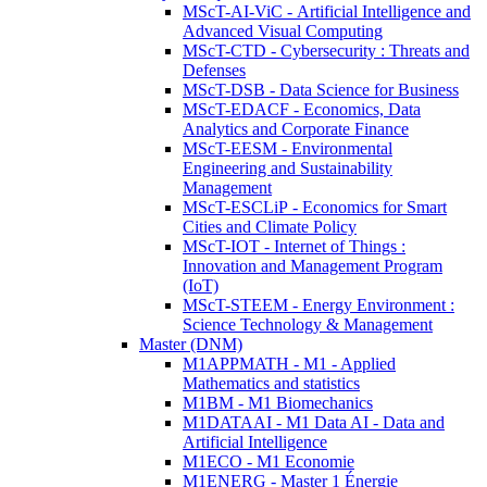
MScT-AI-ViC - Artificial Intelligence and
Advanced Visual Computing
MScT-CTD - Cybersecurity : Threats and
Defenses
MScT-DSB - Data Science for Business
MScT-EDACF - Economics, Data
Analytics and Corporate Finance
MScT-EESM - Environmental
Engineering and Sustainability
Management
MScT-ESCLiP - Economics for Smart
Cities and Climate Policy
MScT-IOT - Internet of Things :
Innovation and Management Program
(IoT)
MScT-STEEM - Energy Environment :
Science Technology & Management
Master (DNM)
M1APPMATH - M1 - Applied
Mathematics and statistics
M1BM - M1 Biomechanics
M1DATAAI - M1 Data AI - Data and
Artificial Intelligence
M1ECO - M1 Economie
M1ENERG - Master 1 Énergie