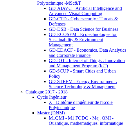
Polytechnique -MSc&T
GD-AIAVC - Artificial Intelligence and
Advanced Visual Computing
GD-CTD - Cybersecurity : Threats &
Defenses
GD-DSB - Data Science for Business
GD-ECOSEM - Ecotechnologies for
Sustainability & Environment
Management
GD-EDACF - Economics, Data Analytics
and Corporate Finance
GD-IOT - Internet of Things : Innovation
and Management Program (IoT)
GD-SCUP - Smart Cities and Urban
Policy
GD-STEEM - Energy Environment :
Science Technology & Management
Catalogue 2017 - 2018
Cycle Ingénieur
X - Diplôme d'ingénieur de l'Ecole
Polytechnique
Master (DNM)
M1QMI - M1 FODQ - Maj. QMI -
Quantique, mathematiques, informatique