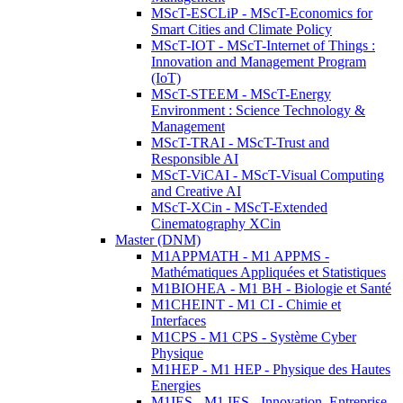
MScT-ESCLiP - MScT-Economics for
Smart Cities and Climate Policy
MScT-IOT - MScT-Internet of Things :
Innovation and Management Program
(IoT)
MScT-STEEM - MScT-Energy
Environment : Science Technology &
Management
MScT-TRAI - MScT-Trust and
Responsible AI
MScT-ViCAI - MScT-Visual Computing
and Creative AI
MScT-XCin - MScT-Extended
Cinematography XCin
Master (DNM)
M1APPMATH - M1 APPMS -
Mathématiques Appliquées et Statistiques
M1BIOHEA - M1 BH - Biologie et Santé
M1CHEINT - M1 CI - Chimie et
Interfaces
M1CPS - M1 CPS - Système Cyber
Physique
M1HEP - M1 HEP - Physique des Hautes
Energies
M1IES - M1 IES - Innovation, Entreprise