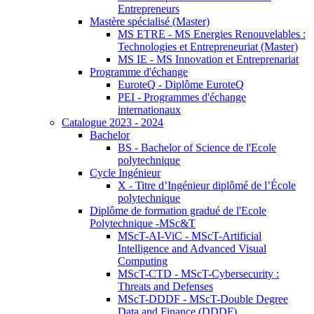
Entrepreneurs
Mastère spécialisé (Master)
MS ETRE - MS Energies Renouvelables :
Technologies et Entrepreneuriat (Master)
MS IE - MS Innovation et Entreprenariat
Programme d'échange
EuroteQ - Diplôme EuroteQ
PEI - Programmes d'échange
internationaux
Catalogue 2023 - 2024
Bachelor
BS - Bachelor of Science de l'Ecole
polytechnique
Cycle Ingénieur
X - Titre d’Ingénieur diplômé de l’École
polytechnique
Diplôme de formation gradué de l'Ecole
Polytechnique -MSc&T
MScT-AI-ViC - MScT-Artificial
Intelligence and Advanced Visual
Computing
MScT-CTD - MScT-Cybersecurity :
Threats and Defenses
MScT-DDDF - MScT-Double Degree
Data and Finance (DDDF)