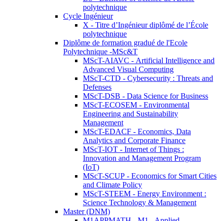
polytechnique
Cycle Ingénieur
X - Titre d’Ingénieur diplômé de l’École
polytechnique
Diplôme de formation gradué de l'Ecole
Polytechnique -MSc&T
MScT-AIAVC - Artificial Intelligence and
Advanced Visual Computing
MScT-CTD - Cybersecurity : Threats and
Defenses
MScT-DSB - Data Science for Business
MScT-ECOSEM - Environmental
Engineering and Sustainability
Management
MScT-EDACF - Economics, Data
Analytics and Corporate Finance
MScT-IOT - Internet of Things :
Innovation and Management Program
(IoT)
MScT-SCUP - Economics for Smart Cities
and Climate Policy
MScT-STEEM - Energy Environment :
Science Technology & Management
Master (DNM)
M1APPMATH - M1 - Applied