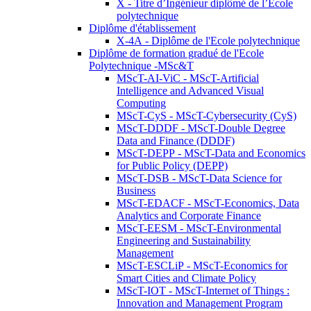
X - Titre d’Ingénieur diplômé de l’École
polytechnique
Diplôme d'établissement
X-4A - Diplôme de l'Ecole polytechnique
Diplôme de formation gradué de l'Ecole
Polytechnique -MSc&T
MScT-AI-ViC - MScT-Artificial
Intelligence and Advanced Visual
Computing
MScT-CyS - MScT-Cybersecurity (CyS)
MScT-DDDF - MScT-Double Degree
Data and Finance (DDDF)
MScT-DEPP - MScT-Data and Economics
for Public Policy (DEPP)
MScT-DSB - MScT-Data Science for
Business
MScT-EDACF - MScT-Economics, Data
Analytics and Corporate Finance
MScT-EESM - MScT-Environmental
Engineering and Sustainability
Management
MScT-ESCLiP - MScT-Economics for
Smart Cities and Climate Policy
MScT-IOT - MScT-Internet of Things :
Innovation and Management Program