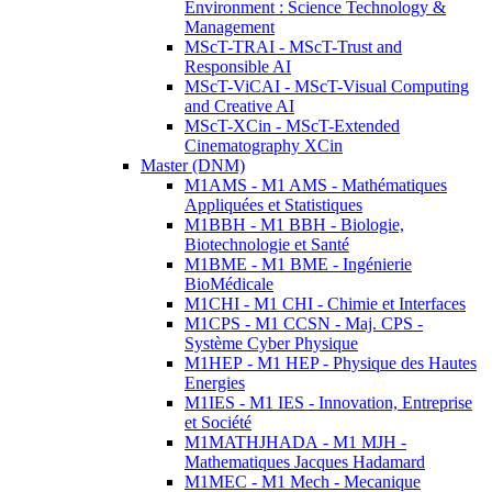
Environment : Science Technology &
Management
MScT-TRAI - MScT-Trust and
Responsible AI
MScT-ViCAI - MScT-Visual Computing
and Creative AI
MScT-XCin - MScT-Extended
Cinematography XCin
Master (DNM)
M1AMS - M1 AMS - Mathématiques
Appliquées et Statistiques
M1BBH - M1 BBH - Biologie,
Biotechnologie et Santé
M1BME - M1 BME - Ingénierie
BioMédicale
M1CHI - M1 CHI - Chimie et Interfaces
M1CPS - M1 CCSN - Maj. CPS -
Système Cyber Physique
M1HEP - M1 HEP - Physique des Hautes
Energies
M1IES - M1 IES - Innovation, Entreprise
et Société
M1MATHJHADA - M1 MJH -
Mathematiques Jacques Hadamard
M1MEC - M1 Mech - Mecanique