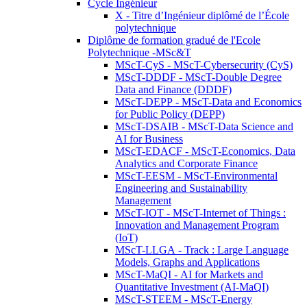
Cycle Ingénieur
X - Titre d’Ingénieur diplômé de l’École
polytechnique
Diplôme de formation gradué de l'Ecole
Polytechnique -MSc&T
MScT-CyS - MScT-Cybersecurity (CyS)
MScT-DDDF - MScT-Double Degree
Data and Finance (DDDF)
MScT-DEPP - MScT-Data and Economics
for Public Policy (DEPP)
MScT-DSAIB - MScT-Data Science and
AI for Business
MScT-EDACF - MScT-Economics, Data
Analytics and Corporate Finance
MScT-EESM - MScT-Environmental
Engineering and Sustainability
Management
MScT-IOT - MScT-Internet of Things :
Innovation and Management Program
(IoT)
MScT-LLGA - Track : Large Language
Models, Graphs and Applications
MScT-MaQI - AI for Markets and
Quantitative Investment (AI-MaQI)
MScT-STEEM - MScT-Energy