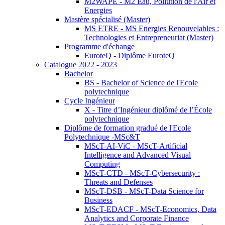
M2WAPE - M2 Eau, Pollution de l'Air et
Energies
Mastère spécialisé (Master)
MS ETRE - MS Energies Renouvelables :
Technologies et Entrepreneuriat (Master)
Programme d'échange
EuroteQ - Diplôme EuroteQ
Catalogue 2022 - 2023
Bachelor
BS - Bachelor of Science de l'Ecole
polytechnique
Cycle Ingénieur
X - Titre d’Ingénieur diplômé de l’École
polytechnique
Diplôme de formation gradué de l'Ecole
Polytechnique -MSc&T
MScT-AI-ViC - MScT-Artificial
Intelligence and Advanced Visual
Computing
MScT-CTD - MScT-Cybersecurity :
Threats and Defenses
MScT-DSB - MScT-Data Science for
Business
MScT-EDACF - MScT-Economics, Data
Analytics and Corporate Finance