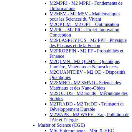
M2MPRI - M2 MPRI - Fondements de
l'Informatique
M2MSV - M2 MSV - Mathématiques
pour les Sciences du Vivant
M2OPTIM - M2 OPT - Optimisation
M2PIC - M2 PIC - Projet, Innovation,
Conception
M2PLASPHYFUS - M2 PPF - Physique
des Plasmas et de la Fusion
M2PROBFIN - M2 PF - Probabilités et
Finance
M2QLMN - M2 QLMN - Quantique,
Lumière, Matériaux et Nanosciences
M2QUANTDEV - M2 QD - Dispositifs
Quantiques
M2SMNO - M2 SMNO - Science des
Matériaux et des Nano-Objets
M2SOLIDS - M2 Solids - Mécanique des
Solides
M2TRADD - M2 TraDD - Transport et
Développement Durable
M2WAPE - M2 WAPE - Eau, Pollution de
l'Air et Energie
Master of Science (CGE)
MSc Entrepreneurs - MSc X-HEC