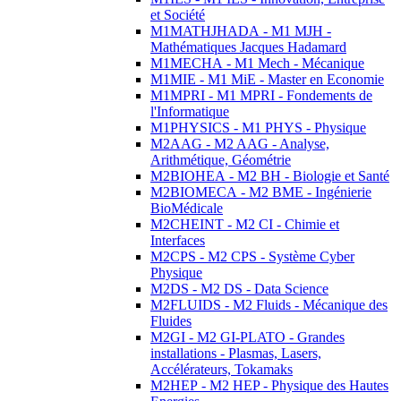
et Société
M1MATHJHADA - M1 MJH -
Mathématiques Jacques Hadamard
M1MECHA - M1 Mech - Mécanique
M1MIE - M1 MiE - Master en Economie
M1MPRI - M1 MPRI - Fondements de
l'Informatique
M1PHYSICS - M1 PHYS - Physique
M2AAG - M2 AAG - Analyse,
Arithmétique, Géométrie
M2BIOHEA - M2 BH - Biologie et Santé
M2BIOMECA - M2 BME - Ingénierie
BioMédicale
M2CHEINT - M2 CI - Chimie et
Interfaces
M2CPS - M2 CPS - Système Cyber
Physique
M2DS - M2 DS - Data Science
M2FLUIDS - M2 Fluids - Mécanique des
Fluides
M2GI - M2 GI-PLATO - Grandes
installations - Plasmas, Lasers,
Accélérateurs, Tokamaks
M2HEP - M2 HEP - Physique des Hautes