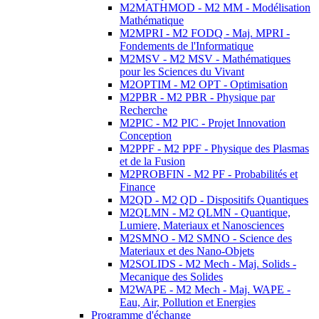
M2MATHMOD - M2 MM - Modélisation
Mathématique
M2MPRI - M2 FODQ - Maj. MPRI -
Fondements de l'Informatique
M2MSV - M2 MSV - Mathématiques
pour les Sciences du Vivant
M2OPTIM - M2 OPT - Optimisation
M2PBR - M2 PBR - Physique par
Recherche
M2PIC - M2 PIC - Projet Innovation
Conception
M2PPF - M2 PPF - Physique des Plasmas
et de la Fusion
M2PROBFIN - M2 PF - Probabilités et
Finance
M2QD - M2 QD - Dispositifs Quantiques
M2QLMN - M2 QLMN - Quantique,
Lumiere, Materiaux et Nanosciences
M2SMNO - M2 SMNO - Science des
Materiaux et des Nano-Objets
M2SOLIDS - M2 Mech - Maj. Solids -
Mecanique des Solides
M2WAPE - M2 Mech - Maj. WAPE -
Eau, Air, Pollution et Energies
Programme d'échange