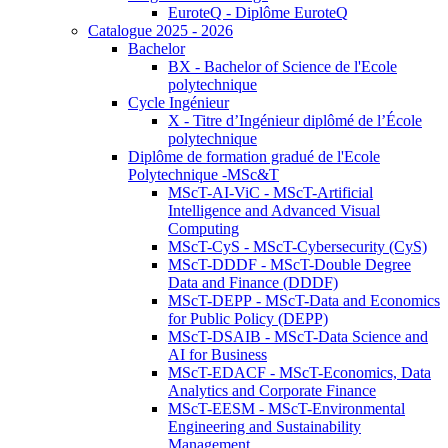
EuroteQ - Diplôme EuroteQ
Catalogue 2025 - 2026
Bachelor
BX - Bachelor of Science de l'Ecole
polytechnique
Cycle Ingénieur
X - Titre d’Ingénieur diplômé de l’École
polytechnique
Diplôme de formation gradué de l'Ecole
Polytechnique -MSc&T
MScT-AI-ViC - MScT-Artificial
Intelligence and Advanced Visual
Computing
MScT-CyS - MScT-Cybersecurity (CyS)
MScT-DDDF - MScT-Double Degree
Data and Finance (DDDF)
MScT-DEPP - MScT-Data and Economics
for Public Policy (DEPP)
MScT-DSAIB - MScT-Data Science and
AI for Business
MScT-EDACF - MScT-Economics, Data
Analytics and Corporate Finance
MScT-EESM - MScT-Environmental
Engineering and Sustainability
Management