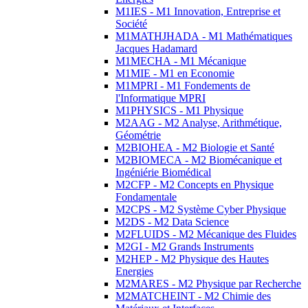
M1IES - M1 Innovation, Entreprise et
Société
M1MATHJHADA - M1 Mathématiques
Jacques Hadamard
M1MECHA - M1 Mécanique
M1MIE - M1 en Economie
M1MPRI - M1 Fondements de
l'Informatique MPRI
M1PHYSICS - M1 Physique
M2AAG - M2 Analyse, Arithmétique,
Géométrie
M2BIOHEA - M2 Biologie et Santé
M2BIOMECA - M2 Biomécanique et
Ingéniérie Biomédical
M2CFP - M2 Concepts en Physique
Fondamentale
M2CPS - M2 Système Cyber Physique
M2DS - M2 Data Science
M2FLUIDS - M2 Mécanique des Fluides
M2GI - M2 Grands Instruments
M2HEP - M2 Physique des Hautes
Energies
M2MARES - M2 Physique par Recherche
M2MATCHEINT - M2 Chimie des