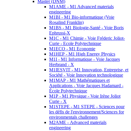
Master (DNM)
M1AME - M1 Advanced materials
engineering
M1BI - M1 Bio-informatique (Voie
Rosalind Franklin)
M1BS - M1 Biologie-Santé - Voie Boris
Ephrussi-X
M1C - M1 Chimie - Voie Fréderic Joliot-
Curie - Ecole Polytechnique
M1ECO - M1 Economie
M1HEP - M1 High Energy Physics
M1I - M1 Informatique - Voie Jacques
Herbrand - X
M1IESVIT - M1 Innovation, Entreprise, et
Société - Voie Innovation technologique
M1MAP - M1 Mathématiques et
Applications - Voie Jacques Hadamard -
École Polytechnique
M1P - M1 Physique - Voie Irène Joliot
Curie - X
M1STEPE - M1 STEPE - Sciences pour
les défis de l'environnement/Sciences for
environmentals challenges
M2AME - Advanced materials
engineering