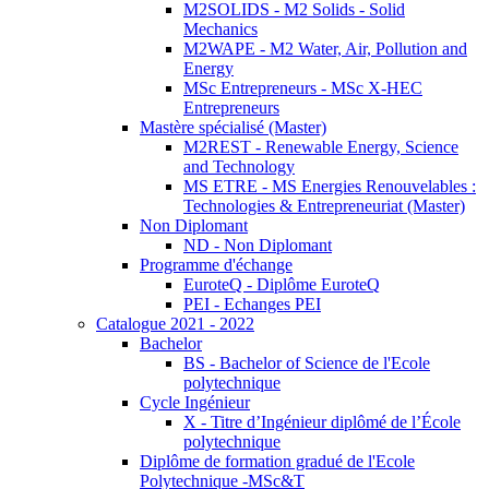
M2SOLIDS - M2 Solids - Solid
Mechanics
M2WAPE - M2 Water, Air, Pollution and
Energy
MSc Entrepreneurs - MSc X-HEC
Entrepreneurs
Mastère spécialisé (Master)
M2REST - Renewable Energy, Science
and Technology
MS ETRE - MS Energies Renouvelables :
Technologies & Entrepreneuriat (Master)
Non Diplomant
ND - Non Diplomant
Programme d'échange
EuroteQ - Diplôme EuroteQ
PEI - Echanges PEI
Catalogue 2021 - 2022
Bachelor
BS - Bachelor of Science de l'Ecole
polytechnique
Cycle Ingénieur
X - Titre d’Ingénieur diplômé de l’École
polytechnique
Diplôme de formation gradué de l'Ecole
Polytechnique -MSc&T