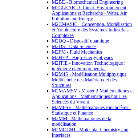
M2BE - Biomechanical Engineering
M2CLEAR - CLimat, Environnement,
Applications et Recherche - Water, Air,
Pollution and Energy
M2CMASIC - Conception, Modélisation
et Architecture des Systèmes Industriels
Complexes
M2DQ - Dispositif quantique
M2DS - Data Sciences
M2FM - Fluid Mechanics
M2HEP - High Energy physics
M2ITIE - Innovation Technologique :
ingénierie et entrepreneuriat
M2M4S - Modélisation Multiphysique
Multiéchelle des Matériaux et des
Structures
M2MAMSV - Master 2 Mathématiques et
Applications - Mathématiques pour les
Sciences du Vivant
M2MFSF - Mathématiques Financières :
Statistique et Finance
M2MM - Mathématiques de la
modélisation
M2MOCHI - Molecular Chemistry and
Interfaces