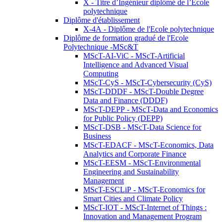
X - Titre d’Ingénieur diplômé de l’École
polytechnique
Diplôme d'établissement
X-4A - Diplôme de l'Ecole polytechnique
Diplôme de formation gradué de l'Ecole
Polytechnique -MSc&T
MScT-AI-ViC - MScT-Artificial
Intelligence and Advanced Visual
Computing
MScT-CyS - MScT-Cybersecurity (CyS)
MScT-DDDF - MScT-Double Degree
Data and Finance (DDDF)
MScT-DEPP - MScT-Data and Economics
for Public Policy (DEPP)
MScT-DSB - MScT-Data Science for
Business
MScT-EDACF - MScT-Economics, Data
Analytics and Corporate Finance
MScT-EESM - MScT-Environmental
Engineering and Sustainability
Management
MScT-ESCLiP - MScT-Economics for
Smart Cities and Climate Policy
MScT-IOT - MScT-Internet of Things :
Innovation and Management Program