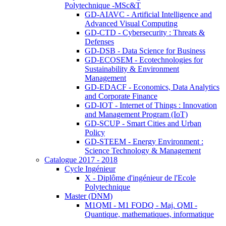
Polytechnique -MSc&T
GD-AIAVC - Artificial Intelligence and
Advanced Visual Computing
GD-CTD - Cybersecurity : Threats &
Defenses
GD-DSB - Data Science for Business
GD-ECOSEM - Ecotechnologies for
Sustainability & Environment
Management
GD-EDACF - Economics, Data Analytics
and Corporate Finance
GD-IOT - Internet of Things : Innovation
and Management Program (IoT)
GD-SCUP - Smart Cities and Urban
Policy
GD-STEEM - Energy Environment :
Science Technology & Management
Catalogue 2017 - 2018
Cycle Ingénieur
X - Diplôme d'ingénieur de l'Ecole
Polytechnique
Master (DNM)
M1QMI - M1 FODQ - Maj. QMI -
Quantique, mathematiques, informatique