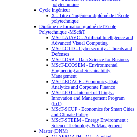
polytechnique
Cycle Ingénieur
X - Titre d’Ingénieur diplômé de l’École
polytechnique
Diplôme de formation gradué de l'Ecole
Polytechnique -MSc&T
MScT-AIAVC - Artificial Intelligence and
Advanced Visual Computing
MScT-CTD - Cybersecurity : Threats and
Defenses
MScT-DSB - Data Science for Business
MScT-ECOSEM - Environmental
Engineering and Sustainability
Management
MScT-EDACF - Economics, Data
Analytics and Corporate Finance
MScT-IOT - Internet of Things :
Innovation and Management Program
(IoT)
MScT-SCUP - Economics for Smart Cities
and Climate Policy
MScT-STEEM - Energy Environment :
Science Technology & Management
Master (DNM)
M1APPMATH - M1 - Applied