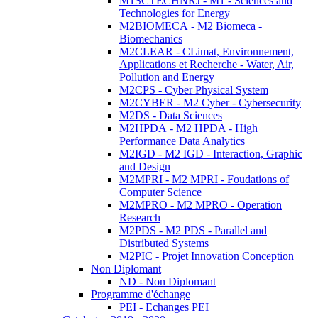
M1SCTECHNRJ - M1 - Sciences and
Technologies for Energy
M2BIOMECA - M2 Biomeca -
Biomechanics
M2CLEAR - CLimat, Environnement,
Applications et Recherche - Water, Air,
Pollution and Energy
M2CPS - Cyber Physical System
M2CYBER - M2 Cyber - Cybersecurity
M2DS - Data Sciences
M2HPDA - M2 HPDA - High
Performance Data Analytics
M2IGD - M2 IGD - Interaction, Graphic
and Design
M2MPRI - M2 MPRI - Foudations of
Computer Science
M2MPRO - M2 MPRO - Operation
Research
M2PDS - M2 PDS - Parallel and
Distributed Systems
M2PIC - Projet Innovation Conception
Non Diplomant
ND - Non Diplomant
Programme d'échange
PEI - Echanges PEI