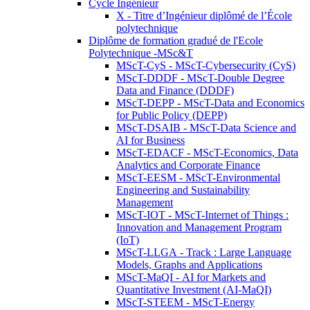
Cycle Ingénieur
X - Titre d’Ingénieur diplômé de l’École
polytechnique
Diplôme de formation gradué de l'Ecole
Polytechnique -MSc&T
MScT-CyS - MScT-Cybersecurity (CyS)
MScT-DDDF - MScT-Double Degree
Data and Finance (DDDF)
MScT-DEPP - MScT-Data and Economics
for Public Policy (DEPP)
MScT-DSAIB - MScT-Data Science and
AI for Business
MScT-EDACF - MScT-Economics, Data
Analytics and Corporate Finance
MScT-EESM - MScT-Environmental
Engineering and Sustainability
Management
MScT-IOT - MScT-Internet of Things :
Innovation and Management Program
(IoT)
MScT-LLGA - Track : Large Language
Models, Graphs and Applications
MScT-MaQI - AI for Markets and
Quantitative Investment (AI-MaQI)
MScT-STEEM - MScT-Energy