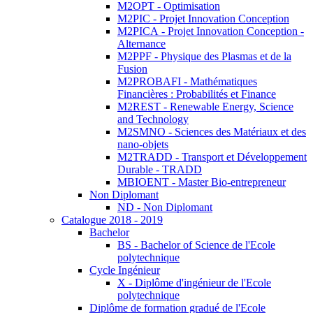
M2OPT - Optimisation
M2PIC - Projet Innovation Conception
M2PICA - Projet Innovation Conception -
Alternance
M2PPF - Physique des Plasmas et de la
Fusion
M2PROBAFI - Mathématiques
Financières : Probabilités et Finance
M2REST - Renewable Energy, Science
and Technology
M2SMNO - Sciences des Matériaux et des
nano-objets
M2TRADD - Transport et Développement
Durable - TRADD
MBIOENT - Master Bio-entrepreneur
Non Diplomant
ND - Non Diplomant
Catalogue 2018 - 2019
Bachelor
BS - Bachelor of Science de l'Ecole
polytechnique
Cycle Ingénieur
X - Diplôme d'ingénieur de l'Ecole
polytechnique
Diplôme de formation gradué de l'Ecole