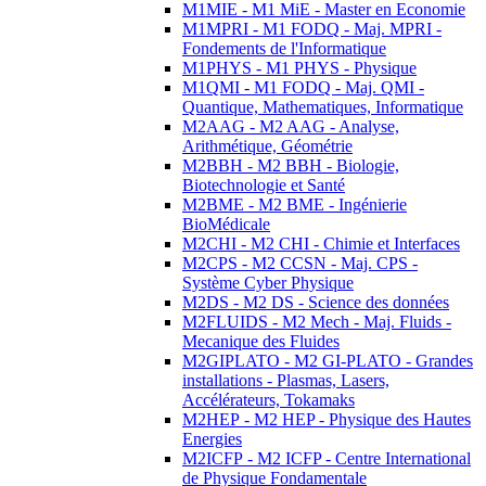
M1MIE - M1 MiE - Master en Economie
M1MPRI - M1 FODQ - Maj. MPRI -
Fondements de l'Informatique
M1PHYS - M1 PHYS - Physique
M1QMI - M1 FODQ - Maj. QMI -
Quantique, Mathematiques, Informatique
M2AAG - M2 AAG - Analyse,
Arithmétique, Géométrie
M2BBH - M2 BBH - Biologie,
Biotechnologie et Santé
M2BME - M2 BME - Ingénierie
BioMédicale
M2CHI - M2 CHI - Chimie et Interfaces
M2CPS - M2 CCSN - Maj. CPS -
Système Cyber Physique
M2DS - M2 DS - Science des données
M2FLUIDS - M2 Mech - Maj. Fluids -
Mecanique des Fluides
M2GIPLATO - M2 GI-PLATO - Grandes
installations - Plasmas, Lasers,
Accélérateurs, Tokamaks
M2HEP - M2 HEP - Physique des Hautes
Energies
M2ICFP - M2 ICFP - Centre International
de Physique Fondamentale