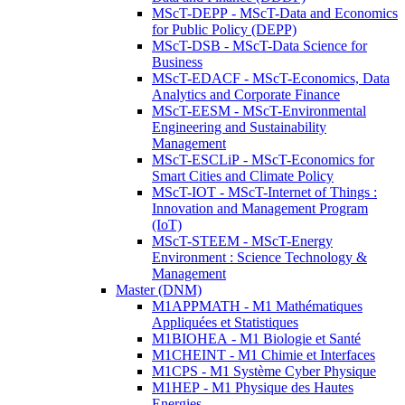
MScT-DEPP - MScT-Data and Economics
for Public Policy (DEPP)
MScT-DSB - MScT-Data Science for
Business
MScT-EDACF - MScT-Economics, Data
Analytics and Corporate Finance
MScT-EESM - MScT-Environmental
Engineering and Sustainability
Management
MScT-ESCLiP - MScT-Economics for
Smart Cities and Climate Policy
MScT-IOT - MScT-Internet of Things :
Innovation and Management Program
(IoT)
MScT-STEEM - MScT-Energy
Environment : Science Technology &
Management
Master (DNM)
M1APPMATH - M1 Mathématiques
Appliquées et Statistiques
M1BIOHEA - M1 Biologie et Santé
M1CHEINT - M1 Chimie et Interfaces
M1CPS - M1 Système Cyber Physique
M1HEP - M1 Physique des Hautes
Energies