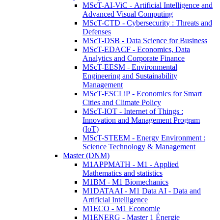
MScT-AI-ViC - Artificial Intelligence and
Advanced Visual Computing
MScT-CTD - Cybersecurity : Threats and
Defenses
MScT-DSB - Data Science for Business
MScT-EDACF - Economics, Data
Analytics and Corporate Finance
MScT-EESM - Environmental
Engineering and Sustainability
Management
MScT-ESCLiP - Economics for Smart
Cities and Climate Policy
MScT-IOT - Internet of Things :
Innovation and Management Program
(IoT)
MScT-STEEM - Energy Environment :
Science Technology & Management
Master (DNM)
M1APPMATH - M1 - Applied
Mathematics and statistics
M1BM - M1 Biomechanics
M1DATAAI - M1 Data AI - Data and
Artificial Intelligence
M1ECO - M1 Economie
M1ENERG - Master 1 Énergie