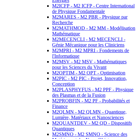
Energies
M2ICFP - M2 ICFP - Centre International
de Physique Fondamentale
M2MARES - M2 PBR - Physique par
Recherche
M2MATHMOD - M2 MM - Modélisation
Mathématique
M2MECENCLI - M2 MECENCLI -
Génie Mécanique pour les Cliniciens
M2MPRI - M2 MPRI - Fondements de
l'Informatique
M2MSV - M2 MSV - Mathématiques
pour les Sciences du Vivant
M2OPTIM - M2 OPT - Optimisation
M2PIC - M2 PIC - Projet, Innovation,
Conception
M2PLASPHYFUS - M2 PPF - Physique
des Plasmas et de la Fusion
M2PROBFIN - M2 PF - Probabilités et
Finance
M2QLMN - M2 QLMN - Quantique,
Lumière, Matériaux et Nanosciences
M2QUANTDEV - M2 QD - Dispositifs
Quantiques
M2SMNO - M2 SMNO - Science des