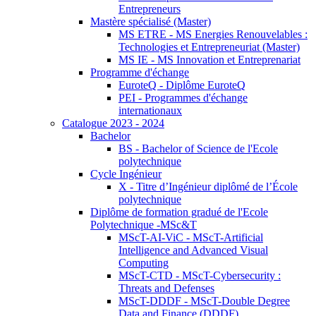
Entrepreneurs
Mastère spécialisé (Master)
MS ETRE - MS Energies Renouvelables :
Technologies et Entrepreneuriat (Master)
MS IE - MS Innovation et Entreprenariat
Programme d'échange
EuroteQ - Diplôme EuroteQ
PEI - Programmes d'échange
internationaux
Catalogue 2023 - 2024
Bachelor
BS - Bachelor of Science de l'Ecole
polytechnique
Cycle Ingénieur
X - Titre d’Ingénieur diplômé de l’École
polytechnique
Diplôme de formation gradué de l'Ecole
Polytechnique -MSc&T
MScT-AI-ViC - MScT-Artificial
Intelligence and Advanced Visual
Computing
MScT-CTD - MScT-Cybersecurity :
Threats and Defenses
MScT-DDDF - MScT-Double Degree
Data and Finance (DDDF)