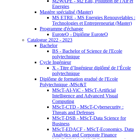
M2WAPE - M2 Eau, Pollution de l'Air et
Energies
Mastère spécialisé (Master)
MS ETRE - MS Energies Renouvelables :
Technologies et Entrepreneuriat (Master)
Programme d'échange
EuroteQ - Diplôme EuroteQ
Catalogue 2022 - 2023
Bachelor
BS - Bachelor of Science de l'Ecole
polytechnique
Cycle Ingénieur
X - Titre d’Ingénieur diplômé de l’École
polytechnique
Diplôme de formation gradué de l'Ecole
Polytechnique -MSc&T
MScT-AI-ViC - MScT-Artificial
Intelligence and Advanced Visual
Computing
MScT-CTD - MScT-Cybersecurity :
Threats and Defenses
MScT-DSB - MScT-Data Science for
Business
MScT-EDACF - MScT-Economics, Data
Analytics and Corporate Finance