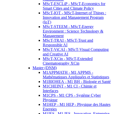
MScT-ESCLiP - MScT-Economics for
Smart Cities and Climate Policy
MScT-IOT - MScT-Internet of Things :
Innovation and Management Program
(IoT)
MScT-STEEM - MScT-Energy
Environment : Science Technology &
Management
MScT-TRAI - MScT-Trust and
Responsible AI
MScT-ViCAI - MScT-Visual Computing
and Creative AI
MScT-XCin - MScT-Extended
Cinematography XCin
Master (DNM)
M1APPMATH - M1 APPMS -
Mathématiques Appliquées et Statistiques
M1BIOHEA - M1 BH - Biologie et Santé
M1CHEINT - M1 CI - Chimie et
Interfaces
M1CPS - M1 CPS - Système Cyber
Physique
M1HEP - M1 HEP - Physique des Hautes
Energies
M1IES - M1 IES - Innovation, Entreprise