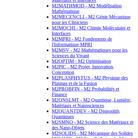
Matériaux et Interfaces
M2MATHMOD - M2 Modélisation
Mathématique
M2MECENCLI - M2 Génie Mécanique
pour les Cliniciens
M2MOCHI - M2 Chimie Moléculaire et
Interfaces
M2MPRI - M2 Fondements de
l'Informatique MPRI
M2MSV - M2 Mathématiques pour les
Sciences du Vivant
M2OPTIM - M2 Optimisation
M2PIC - M2 Projet, Innovation,
Conception
M2PLASPHYFUS - M2 Physique des
Plasmas et de la Fusion
M2PROBFIN - M2 Probabilités et
Finance
M2QNSLMT - M2 Quantique, Lumière,
Matériaux et Nanosciences
M2QUANTDEV - M2 Dispositifs
Quantiques
M2SMNO - M2 Science des Matériaux et
des Nano-Objets
M2SOLIDS - M2 Mécanique des Solides