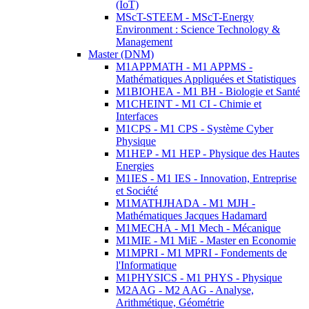
(IoT)
MScT-STEEM - MScT-Energy
Environment : Science Technology &
Management
Master (DNM)
M1APPMATH - M1 APPMS -
Mathématiques Appliquées et Statistiques
M1BIOHEA - M1 BH - Biologie et Santé
M1CHEINT - M1 CI - Chimie et
Interfaces
M1CPS - M1 CPS - Système Cyber
Physique
M1HEP - M1 HEP - Physique des Hautes
Energies
M1IES - M1 IES - Innovation, Entreprise
et Société
M1MATHJHADA - M1 MJH -
Mathématiques Jacques Hadamard
M1MECHA - M1 Mech - Mécanique
M1MIE - M1 MiE - Master en Economie
M1MPRI - M1 MPRI - Fondements de
l'Informatique
M1PHYSICS - M1 PHYS - Physique
M2AAG - M2 AAG - Analyse,
Arithmétique, Géométrie