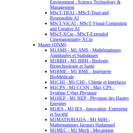
Environment : Science Technology &
Management
MScT-TRAI - MScT-Trust and
Responsible AI
MScT-ViCAI - MScT-Visual Computing
and Creative AI
MScT-XCin - MScT-Extended
Cinematography XCin
Master (DNM)
M1AMS - M1 AMS - Mathématiques
Appliquées et Statistiques
M1BBH - M1 BBH - Biologie,
Biotechnologie et Santé
M1BME - M1 BME - Ingénierie
BioMédicale
M1CHI - M1 CHI - Chimie et Interfaces
M1CPS - M1 CCSN - Maj. CPS -
Système Cyber Physique
M1HEP - M1 HEP - Physique des Hautes
Energies
M1IES - M1 IES - Innovation, Entreprise
et Société
M1MATHJHADA - M1 MJH -
Mathematiques Jacques Hadamard
M1MEC - M1 Mech - Mecanique