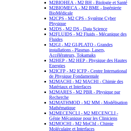
M2BIOHEA - M2 BH - Biologie et Santé
M2BIOMECA - M2 BME - Ingénierie
BioMédicale
M2CPS - M2 CPS - Système Cyber
Physique
M2DS - M2 DS - Data Science
M2FLUIDS - M2 Fluids - Mécanique des
Fluides
M2GI - M2 GI-PLATO - Grandes
installations - Plasmas, Lasers,
Accélérateurs, Tokamaks
M2HEP - M2 HEP - Physique des Hautes
Energies
M2ICFP - M2 ICFP - Centre International
de Physique Fondamentale
M2MACHI - M2 MACHI - Chimie des
Matériaux et Interfaces
M2MARES - M2 PBR - Physique par
Recherche
M2MATHMOD - M2 MM - Modélisation
Mathématique
M2MECENCLI - M2 MECENCLI -
Génie Mécanique pour les Cliniciens
M2MOCHI - M2 MoChI - Chimie
Moléculaire et Interfaces