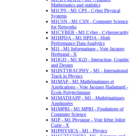
Mathematics and statistics
M1CPS - M1 CPS - Cyber Physical
Systems
M1CSN - M1 CSN - Computer Science
for Networks
M1CYBER - M1 Cyber - Cybersecurity
M1HPDA - M1 HPDA - High
Performance Data Analytics
M1I - M1 Informatique - Voie Jacques
Herbrand - X
M1IGD - M1 IGD - Interaction, Graphic
and Design
M1INTTRACPHY - M1 - International
Track in Physics
M1MAP - M1 Mathématiques et
Applications - Voie Jacques Hadamard -
École Polytechnique
M1MATHAPP - M1 - Mathématiques
Appliquées
M1MPRI - M1 MPRI - Foudations of
Computer Science
M1P - M1 Physique - Voie Irène Joliot
Curie - X
M1PHYSICS - M1 - Physics