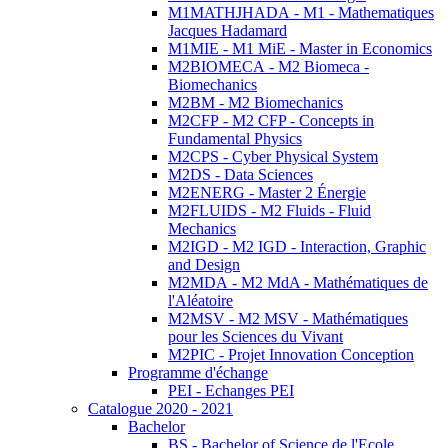
M1MATHJHADA - M1 - Mathematiques
Jacques Hadamard
M1MIE - M1 MiE - Master in Economics
M2BIOMECA - M2 Biomeca -
Biomechanics
M2BM - M2 Biomechanics
M2CFP - M2 CFP - Concepts in
Fundamental Physics
M2CPS - Cyber Physical System
M2DS - Data Sciences
M2ENERG - Master 2 Énergie
M2FLUIDS - M2 Fluids - Fluid
Mechanics
M2IGD - M2 IGD - Interaction, Graphic
and Design
M2MDA - M2 MdA - Mathématiques de
l'Aléatoire
M2MSV - M2 MSV - Mathématiques
pour les Sciences du Vivant
M2PIC - Projet Innovation Conception
Programme d'échange
PEI - Echanges PEI
Catalogue 2020 - 2021
Bachelor
BS - Bachelor of Science de l'Ecole