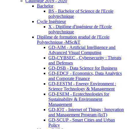
Catalogue 2019 - 2020
Bachelor
BS - Bachelor of Science de l'Ecole
polytechnique
Cycle Ingénieur
X - Diplôme d'ingénieur de l'Ecole
polytechnique
Diplôme de formation gradué de l'Ecole
Polytechnique -MSc&T
GD-AIM - Artificial Intelligence and
Advanced Visual Computing
GD-CYBSEC - Cybersecurity : Threats
and Defenses
GD-DSB - Data Science for Business
GD-EDCF - Economics, Data Analytics
and Corporate Finance
GD-EESTM - Energy Environment :
Science Technology & Management
GD-ESEM - Ecotechnologies for
Sustainability & Environment
Management
GD-IOT - Internet of Things : Innovation
and Management Program (IoT)
GD-SCUP - Smart Cities and Urban
Policy