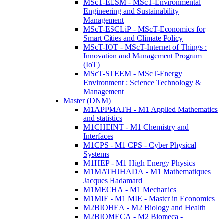
MScT-EESM - MScT-Environmental
Engineering and Sustainability
Management
MScT-ESCLiP - MScT-Economics for
Smart Cities and Climate Policy
MScT-IOT - MScT-Internet of Things :
Innovation and Management Program
(IoT)
MScT-STEEM - MScT-Energy
Environment : Science Technology &
Management
Master (DNM)
M1APPMATH - M1 Applied Mathematics
and statistics
M1CHEINT - M1 Chemistry and
Interfaces
M1CPS - M1 CPS - Cyber Physical
Systems
M1HEP - M1 High Energy Physics
M1MATHJHADA - M1 Mathematiques
Jacques Hadamard
M1MECHA - M1 Mechanics
M1MIE - M1 MIE - Master in Economics
M2BIOHEA - M2 Biology and Health
M2BIOMECA - M2 Biomeca -