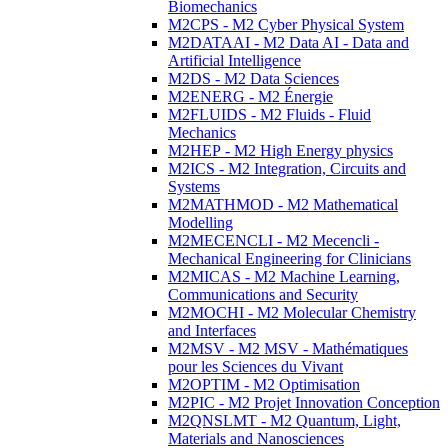
Biomechanics
M2CPS - M2 Cyber Physical System
M2DATAAI - M2 Data AI - Data and
Artificial Intelligence
M2DS - M2 Data Sciences
M2ENERG - M2 Énergie
M2FLUIDS - M2 Fluids - Fluid
Mechanics
M2HEP - M2 High Energy physics
M2ICS - M2 Integration, Circuits and
Systems
M2MATHMOD - M2 Mathematical
Modelling
M2MECENCLI - M2 Mecencli -
Mechanical Engineering for Clinicians
M2MICAS - M2 Machine Learning,
Communications and Security
M2MOCHI - M2 Molecular Chemistry
and Interfaces
M2MSV - M2 MSV - Mathématiques
pour les Sciences du Vivant
M2OPTIM - M2 Optimisation
M2PIC - M2 Projet Innovation Conception
M2QNSLMT - M2 Quantum, Light,
Materials and Nanosciences