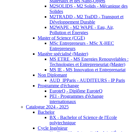
Matériaux et des Nano-Objets
M2SOLIDS - M2 Solids - Mécanique des
Solides
M2TRADD - M2 TraDD - Transport et
Développement Durable
M2WAPE - M2 WAPE - Eau, Air,
Pollution et Énergies
Master of Science (CGE)
MSc Entrepreneurs - MSc X-HEC
Entrepreneurs
Mastère spécialisé (Master)
MS ETRE - MS Energies Renouvelables :
Technologies et Entrepreneuriat (Master)
MS IE - MS Innovation et Entreprenariat
Non Diplomant
AUD_IPParis - AUDITEURS - IP Paris
Programme d'échange
EuroteQ - Diplôme EuroteQ
PEI - Programmes d'échange
internationaux
Catalogue 2024 - 2025
Bachelor
BX - Bachelor of Science de l'Ecole
polytechnique
Cycle Ingénieur