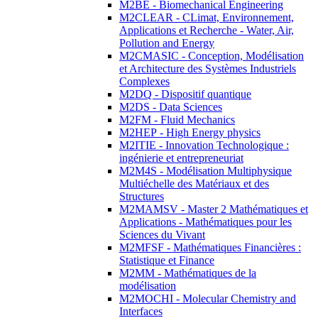
M2BE - Biomechanical Engineering
M2CLEAR - CLimat, Environnement,
Applications et Recherche - Water, Air,
Pollution and Energy
M2CMASIC - Conception, Modélisation
et Architecture des Systèmes Industriels
Complexes
M2DQ - Dispositif quantique
M2DS - Data Sciences
M2FM - Fluid Mechanics
M2HEP - High Energy physics
M2ITIE - Innovation Technologique :
ingénierie et entrepreneuriat
M2M4S - Modélisation Multiphysique
Multiéchelle des Matériaux et des
Structures
M2MAMSV - Master 2 Mathématiques et
Applications - Mathématiques pour les
Sciences du Vivant
M2MFSF - Mathématiques Financières :
Statistique et Finance
M2MM - Mathématiques de la
modélisation
M2MOCHI - Molecular Chemistry and
Interfaces