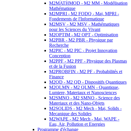
M2MATHMOD - M2 MM - Modélisation
Mathématique
M2MPRI - M2 FODQ - Maj. MPRI -
Fondements de l'Informatique
M2MSV - M2 MSV - Mathématiques
pour les Sciences du Vivant
M2OPTIM - M2 OPT - Optimisation
M2PBR - M2 PBR - Physique par
Recherche
M2PIC - M2 PIC - Projet Innovation
Conception
M2PPF - M2 PPF - Physique des Plasmas
et de la Fusion
M2PROBFIN - M2 PF - Probabilités et
Finance
M2QD - M2 QD - Dispositifs Quantiques
M2QLMN - M2 QLMN - Quantique,
Lumiere, Materiaux et Nanosciences
M2SMNO - M2 SMNO - Science des
Materiaux et des Nano-Objets
M2SOLIDS - M2 Mech - Maj. Solids -
Mecanique des Solides
M2WAPE - M2 Mech - Maj. WAPE -
Eau, Air, Pollution et Energies
Programme d'échange