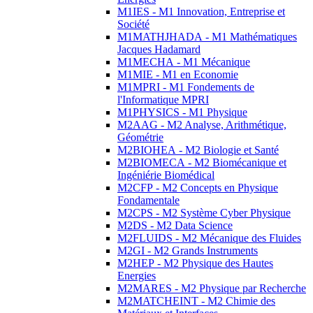
M1IES - M1 Innovation, Entreprise et
Société
M1MATHJHADA - M1 Mathématiques
Jacques Hadamard
M1MECHA - M1 Mécanique
M1MIE - M1 en Economie
M1MPRI - M1 Fondements de
l'Informatique MPRI
M1PHYSICS - M1 Physique
M2AAG - M2 Analyse, Arithmétique,
Géométrie
M2BIOHEA - M2 Biologie et Santé
M2BIOMECA - M2 Biomécanique et
Ingéniérie Biomédical
M2CFP - M2 Concepts en Physique
Fondamentale
M2CPS - M2 Système Cyber Physique
M2DS - M2 Data Science
M2FLUIDS - M2 Mécanique des Fluides
M2GI - M2 Grands Instruments
M2HEP - M2 Physique des Hautes
Energies
M2MARES - M2 Physique par Recherche
M2MATCHEINT - M2 Chimie des