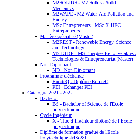
M2SOLIDS - M2 Solids - Solid
Mechanics
M2WAPE - M2 Water, Air, Pollution and
Energy
MSc Entrepreneurs - MSc X-HEC
Entrepreneurs
Mastère spécialisé (Master)
M2REST - Renewable Energy, Science
and Technology
MS ETRE - MS Energies Renouvelables :
Technologies & Entrepreneuriat (Master)
Non Diplomant
ND - Non Diplomant
Programme d'échange
EuroteQ - Diplôme EuroteQ
PEI - Echanges PEI
Catalogue 2021 - 2022
Bachelor
BS - Bachelor of Science de l'Ecole
polytechnique
Cycle Ingénieur
X - Titre d’Ingénieur diplômé de l’École
polytechnique
Diplôme de formation gradué de l'Ecole
Polytechnique -MSc&T