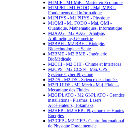
M1MIE - M1 MiE - Master en Economie
M1MPRI - M1 FODQ - Maj. MPRI -
Fondements de l'Informatique
M1PHYS - M1 PHYS - Physique
M1QMI - M1 FODQ - Maj. QMI -
Quantique, Mathematiques, Informatique
M2AAG - M2 AAG - Analyse,
Arithmétique, Géométrie
M2BBH - M2 BBH - Biologie,
Biotechnologie et Santé
M2BME - M2 BME - Ingénierie
BioMédicale
M2CHI - M2 CHI - Chimie et Interfaces
M2CPS - M2 CCSN - Maj. CPS -
Système Cyber Physique
M2DS - M2 DS - Science des données
M2FLUIDS - M2 Mech - Maj. Fluids -
Mecanique des Fluides
M2GIPLATO - M2 GI-PLATO - Grandes
installations - Plasmas, Lasers,
Accélérateurs, Tokamaks
M2HEP - M2 HEP - Physique des Hautes
Energies
M2ICFP - M2 ICFP - Centre International
de Physique Fondamentale