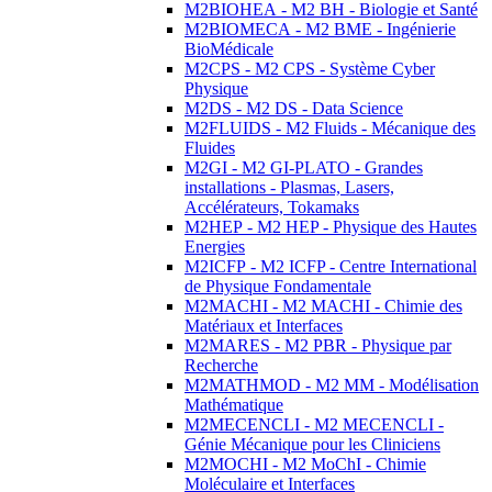
M2BIOHEA - M2 BH - Biologie et Santé
M2BIOMECA - M2 BME - Ingénierie
BioMédicale
M2CPS - M2 CPS - Système Cyber
Physique
M2DS - M2 DS - Data Science
M2FLUIDS - M2 Fluids - Mécanique des
Fluides
M2GI - M2 GI-PLATO - Grandes
installations - Plasmas, Lasers,
Accélérateurs, Tokamaks
M2HEP - M2 HEP - Physique des Hautes
Energies
M2ICFP - M2 ICFP - Centre International
de Physique Fondamentale
M2MACHI - M2 MACHI - Chimie des
Matériaux et Interfaces
M2MARES - M2 PBR - Physique par
Recherche
M2MATHMOD - M2 MM - Modélisation
Mathématique
M2MECENCLI - M2 MECENCLI -
Génie Mécanique pour les Cliniciens
M2MOCHI - M2 MoChI - Chimie
Moléculaire et Interfaces