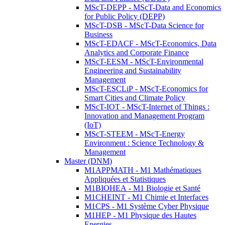
MScT-DEPP - MScT-Data and Economics
for Public Policy (DEPP)
MScT-DSB - MScT-Data Science for
Business
MScT-EDACF - MScT-Economics, Data
Analytics and Corporate Finance
MScT-EESM - MScT-Environmental
Engineering and Sustainability
Management
MScT-ESCLiP - MScT-Economics for
Smart Cities and Climate Policy
MScT-IOT - MScT-Internet of Things :
Innovation and Management Program
(IoT)
MScT-STEEM - MScT-Energy
Environment : Science Technology &
Management
Master (DNM)
M1APPMATH - M1 Mathématiques
Appliquées et Statistiques
M1BIOHEA - M1 Biologie et Santé
M1CHEINT - M1 Chimie et Interfaces
M1CPS - M1 Système Cyber Physique
M1HEP - M1 Physique des Hautes
Energies