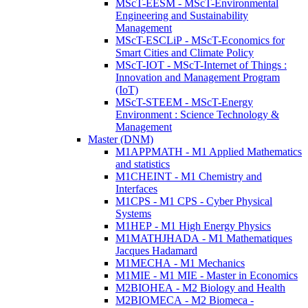
MScT-EESM - MScT-Environmental
Engineering and Sustainability
Management
MScT-ESCLiP - MScT-Economics for
Smart Cities and Climate Policy
MScT-IOT - MScT-Internet of Things :
Innovation and Management Program
(IoT)
MScT-STEEM - MScT-Energy
Environment : Science Technology &
Management
Master (DNM)
M1APPMATH - M1 Applied Mathematics
and statistics
M1CHEINT - M1 Chemistry and
Interfaces
M1CPS - M1 CPS - Cyber Physical
Systems
M1HEP - M1 High Energy Physics
M1MATHJHADA - M1 Mathematiques
Jacques Hadamard
M1MECHA - M1 Mechanics
M1MIE - M1 MIE - Master in Economics
M2BIOHEA - M2 Biology and Health
M2BIOMECA - M2 Biomeca -