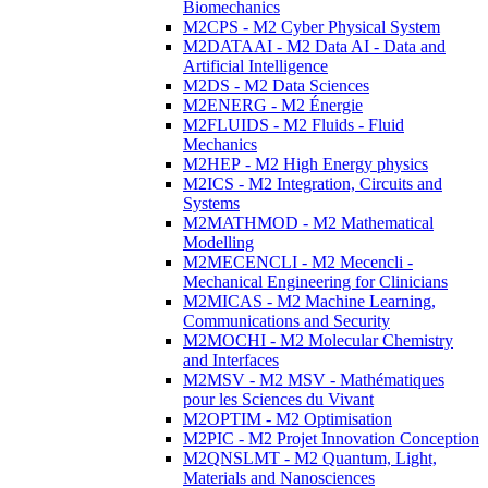
Biomechanics
M2CPS - M2 Cyber Physical System
M2DATAAI - M2 Data AI - Data and
Artificial Intelligence
M2DS - M2 Data Sciences
M2ENERG - M2 Énergie
M2FLUIDS - M2 Fluids - Fluid
Mechanics
M2HEP - M2 High Energy physics
M2ICS - M2 Integration, Circuits and
Systems
M2MATHMOD - M2 Mathematical
Modelling
M2MECENCLI - M2 Mecencli -
Mechanical Engineering for Clinicians
M2MICAS - M2 Machine Learning,
Communications and Security
M2MOCHI - M2 Molecular Chemistry
and Interfaces
M2MSV - M2 MSV - Mathématiques
pour les Sciences du Vivant
M2OPTIM - M2 Optimisation
M2PIC - M2 Projet Innovation Conception
M2QNSLMT - M2 Quantum, Light,
Materials and Nanosciences