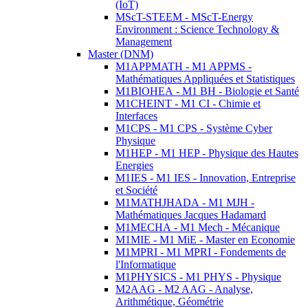
(IoT)
MScT-STEEM - MScT-Energy
Environment : Science Technology &
Management
Master (DNM)
M1APPMATH - M1 APPMS -
Mathématiques Appliquées et Statistiques
M1BIOHEA - M1 BH - Biologie et Santé
M1CHEINT - M1 CI - Chimie et
Interfaces
M1CPS - M1 CPS - Système Cyber
Physique
M1HEP - M1 HEP - Physique des Hautes
Energies
M1IES - M1 IES - Innovation, Entreprise
et Société
M1MATHJHADA - M1 MJH -
Mathématiques Jacques Hadamard
M1MECHA - M1 Mech - Mécanique
M1MIE - M1 MiE - Master en Economie
M1MPRI - M1 MPRI - Fondements de
l'Informatique
M1PHYSICS - M1 PHYS - Physique
M2AAG - M2 AAG - Analyse,
Arithmétique, Géométrie