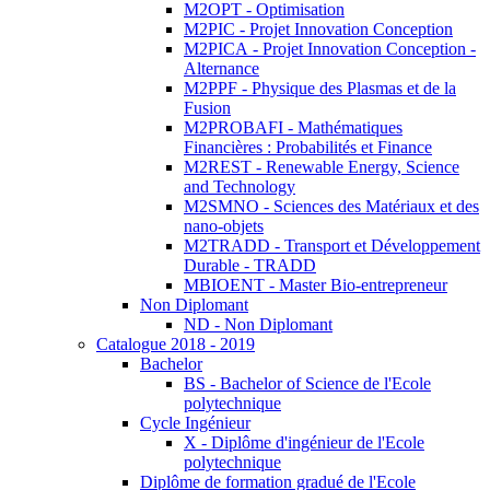
M2OPT - Optimisation
M2PIC - Projet Innovation Conception
M2PICA - Projet Innovation Conception -
Alternance
M2PPF - Physique des Plasmas et de la
Fusion
M2PROBAFI - Mathématiques
Financières : Probabilités et Finance
M2REST - Renewable Energy, Science
and Technology
M2SMNO - Sciences des Matériaux et des
nano-objets
M2TRADD - Transport et Développement
Durable - TRADD
MBIOENT - Master Bio-entrepreneur
Non Diplomant
ND - Non Diplomant
Catalogue 2018 - 2019
Bachelor
BS - Bachelor of Science de l'Ecole
polytechnique
Cycle Ingénieur
X - Diplôme d'ingénieur de l'Ecole
polytechnique
Diplôme de formation gradué de l'Ecole