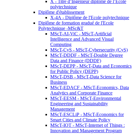
X - Titre d’Ingénieur diplômé de l’École
polytechnique
Diplôme d'établissement
X-4A - Diplôme de l'Ecole polytechnique
Diplôme de formation gradué de l'Ecole
Polytechnique -MSc&T
MScT-AI-ViC - MScT-Artificial
Intelligence and Advanced Visual
Computing
MScT-CyS - MScT-Cybersecurity (CyS)
MScT-DDDF - MScT-Double Degree
Data and Finance (DDDF)
MScT-DEPP - MScT-Data and Economics
for Public Policy (DEPP)
MScT-DSB - MScT-Data Science for
Business
MScT-EDACF - MScT-Economics, Data
Analytics and Corporate Finance
MScT-EESM - MScT-Environmental
Engineering and Sustainability
Management
MScT-ESCLiP - MScT-Economics for
Smart Cities and Climate Policy
MScT-IOT - MScT-Internet of Things :
Innovation and Management Program