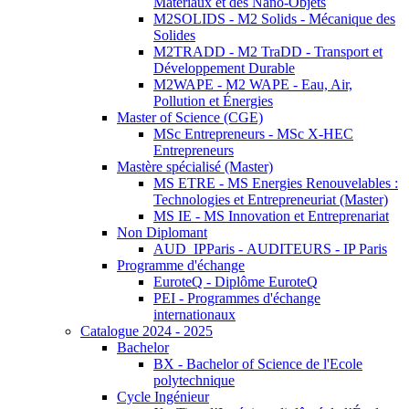
Matériaux et des Nano-Objets
M2SOLIDS - M2 Solids - Mécanique des
Solides
M2TRADD - M2 TraDD - Transport et
Développement Durable
M2WAPE - M2 WAPE - Eau, Air,
Pollution et Énergies
Master of Science (CGE)
MSc Entrepreneurs - MSc X-HEC
Entrepreneurs
Mastère spécialisé (Master)
MS ETRE - MS Energies Renouvelables :
Technologies et Entrepreneuriat (Master)
MS IE - MS Innovation et Entreprenariat
Non Diplomant
AUD_IPParis - AUDITEURS - IP Paris
Programme d'échange
EuroteQ - Diplôme EuroteQ
PEI - Programmes d'échange
internationaux
Catalogue 2024 - 2025
Bachelor
BX - Bachelor of Science de l'Ecole
polytechnique
Cycle Ingénieur