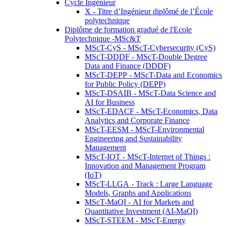
Cycle Ingénieur
X - Titre d’Ingénieur diplômé de l’École
polytechnique
Diplôme de formation gradué de l'Ecole
Polytechnique -MSc&T
MScT-CyS - MScT-Cybersecurity (CyS)
MScT-DDDF - MScT-Double Degree
Data and Finance (DDDF)
MScT-DEPP - MScT-Data and Economics
for Public Policy (DEPP)
MScT-DSAIB - MScT-Data Science and
AI for Business
MScT-EDACF - MScT-Economics, Data
Analytics and Corporate Finance
MScT-EESM - MScT-Environmental
Engineering and Sustainability
Management
MScT-IOT - MScT-Internet of Things :
Innovation and Management Program
(IoT)
MScT-LLGA - Track : Large Language
Models, Graphs and Applications
MScT-MaQI - AI for Markets and
Quantitative Investment (AI-MaQI)
MScT-STEEM - MScT-Energy