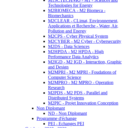
M1SCTECHNRJ - M1 - Sciences and
Technologies for Energy
M2BIOMECA - M2 Biomeca -
Biomechanics
M2CLEAR - CLimat, Environnement,
Applications et Recherche - Water, Air,
Pollution and Energy
M2CPS - Cyber Physical System
M2CYBER - M2 Cyber - Cybersecurity
M2DS - Data Sciences
M2HPDA - M2 HPDA - High
Performance Data Analytics
M2IGD - M2 IGD - Interaction, Graphic
and Design
M2MPRI - M2 MPRI - Foudations of
Computer Science
M2MPRO - M2 MPRO - Operation
Research
M2PDS - M2 PDS - Parallel and
Distributed Systems
M2PIC - Projet Innovation Conception
Non Diplomant
ND - Non Diplomant
Programme d'échange
PEI - Echanges PEI