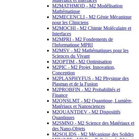
Matériaux et Interfaces
M2MATHMOD - M2 Modélisation
Mathématique
M2MECENCLI - M2 Génie Mécanique
pour les Cliniciens
M2MOCHI - M2 Chimie Moléculaire et
Interfaces
M2MPRI - M2 Fondements de
l'Informatique MPRI
M2MSV - M2 Mathématiques pour les
Sciences du Vivant
M2OPTIM - M2 Optimisation
M2PIC - M2 Projet, Innovation,
Conception
M2PLASPHYFUS - M2 Physique des
Plasmas et de la Fusion
M2PROBFIN - M2 Probabilités et
Finance
M2QNSLMT - M2 Quantique, Lumière,
Matériaux et Nanosciences
M2QUANTDEV - M2 Dispositifs
Quantiques
M2SMNO - M2 Science des Matériaux et
des Nano-Objets
M2SOLIDS - M2 Mécanique des Solides