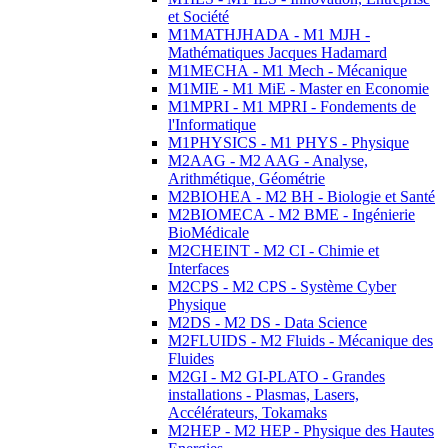
et Société
M1MATHJHADA - M1 MJH -
Mathématiques Jacques Hadamard
M1MECHA - M1 Mech - Mécanique
M1MIE - M1 MiE - Master en Economie
M1MPRI - M1 MPRI - Fondements de
l'Informatique
M1PHYSICS - M1 PHYS - Physique
M2AAG - M2 AAG - Analyse,
Arithmétique, Géométrie
M2BIOHEA - M2 BH - Biologie et Santé
M2BIOMECA - M2 BME - Ingénierie
BioMédicale
M2CHEINT - M2 CI - Chimie et
Interfaces
M2CPS - M2 CPS - Système Cyber
Physique
M2DS - M2 DS - Data Science
M2FLUIDS - M2 Fluids - Mécanique des
Fluides
M2GI - M2 GI-PLATO - Grandes
installations - Plasmas, Lasers,
Accélérateurs, Tokamaks
M2HEP - M2 HEP - Physique des Hautes