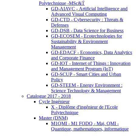
Polytechnique -MSc&T
GD-AIAVC - Artificial Intelligence and
Advanced Visual Computing
GD-CTD - Cybersecurity : Threats &
Defenses
GD-DSB - Data Science for Business
GD-ECOSEM - Ecotechnologies for
Sustainability & Environment
Management
GD-EDACF - Economics, Data Analytics
and Corporate Finance
GD-IOT - Internet of Things : Innovation
and Management Program (IoT)
GD-SCUP - Smart Cities and Urban
Policy
GD-STEEM - Energy Environment :
Science Technology & Management
Catalogue 2017 - 2018
Cycle Ingénieur
X - Diplôme d'ingénieur de l'Ecole
Polytechnique
Master (DNM)
M1QMI - M1 FODQ - Maj. QMI -
Quantique, mathematiques, informatique