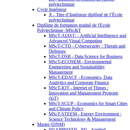
polytechnique
Cycle Ingénieur
X - Titre d’Ingénieur diplômé de l’École
polytechnique
Diplôme de formation gradué de l'Ecole
Polytechnique -MSc&T
MScT-AIAVC - Artificial Intelligence and
Advanced Visual Computing
MScT-CTD - Cybersecurity : Threats and
Defenses
MScT-DSB - Data Science for Business
MScT-ECOSEM - Environmental
Engineering and Sustainability
Management
MScT-EDACF - Economics, Data
Analytics and Corporate Finance
MScT-IOT - Internet of Things :
Innovation and Management Program
(IoT)
MScT-SCUP - Economics for Smart Cities
and Climate Policy
MScT-STEEM - Energy Environment :
Science Technology & Management
Master (DNM)
M1APPMATH - M1 - Applied