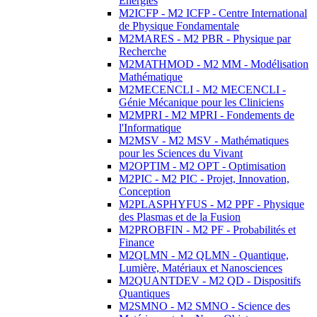
Energies
M2ICFP - M2 ICFP - Centre International
de Physique Fondamentale
M2MARES - M2 PBR - Physique par
Recherche
M2MATHMOD - M2 MM - Modélisation
Mathématique
M2MECENCLI - M2 MECENCLI -
Génie Mécanique pour les Cliniciens
M2MPRI - M2 MPRI - Fondements de
l'Informatique
M2MSV - M2 MSV - Mathématiques
pour les Sciences du Vivant
M2OPTIM - M2 OPT - Optimisation
M2PIC - M2 PIC - Projet, Innovation,
Conception
M2PLASPHYFUS - M2 PPF - Physique
des Plasmas et de la Fusion
M2PROBFIN - M2 PF - Probabilités et
Finance
M2QLMN - M2 QLMN - Quantique,
Lumière, Matériaux et Nanosciences
M2QUANTDEV - M2 QD - Dispositifs
Quantiques
M2SMNO - M2 SMNO - Science des