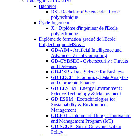
Catalogue 2019 - 2020
Bachelor
BS - Bachelor of Science de l'Ecole
polytechnique
Cycle Ingénieur
X - Diplôme d'ingénieur de l'Ecole
polytechnique
Diplôme de formation gradué de l'Ecole
Polytechnique -MSc&T
GD-AIM - Artificial Intelligence and
Advanced Visual Computing
GD-CYBSEC - Cybersecurity : Threats
and Defenses
GD-DSB - Data Science for Business
GD-EDCF - Economics, Data Analytics
and Corporate Finance
GD-EESTM - Energy Environment :
Science Technology & Management
GD-ESEM - Ecotechnologies for
Sustainability & Environment
Management
GD-IOT - Internet of Things : Innovation
and Management Program (IoT)
GD-SCUP - Smart Cities and Urban
Policy