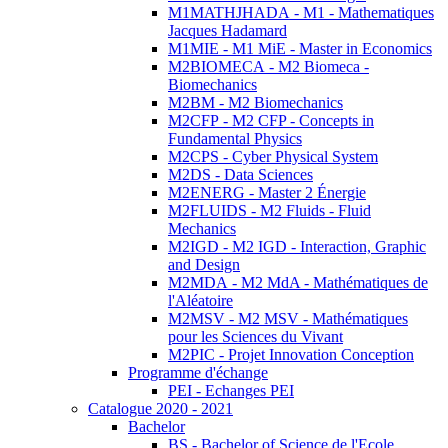
M1MATHJHADA - M1 - Mathematiques
Jacques Hadamard
M1MIE - M1 MiE - Master in Economics
M2BIOMECA - M2 Biomeca -
Biomechanics
M2BM - M2 Biomechanics
M2CFP - M2 CFP - Concepts in
Fundamental Physics
M2CPS - Cyber Physical System
M2DS - Data Sciences
M2ENERG - Master 2 Énergie
M2FLUIDS - M2 Fluids - Fluid
Mechanics
M2IGD - M2 IGD - Interaction, Graphic
and Design
M2MDA - M2 MdA - Mathématiques de
l'Aléatoire
M2MSV - M2 MSV - Mathématiques
pour les Sciences du Vivant
M2PIC - Projet Innovation Conception
Programme d'échange
PEI - Echanges PEI
Catalogue 2020 - 2021
Bachelor
BS - Bachelor of Science de l'Ecole