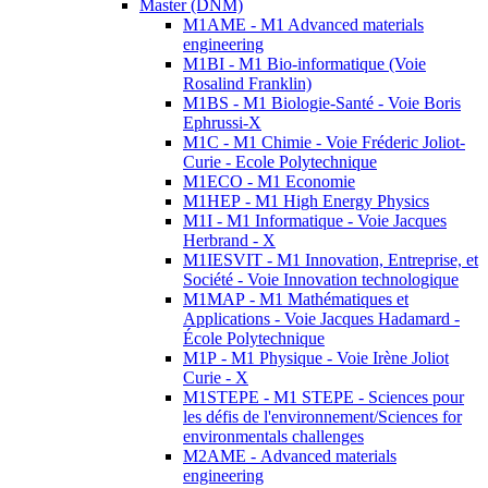
Master (DNM)
M1AME - M1 Advanced materials
engineering
M1BI - M1 Bio-informatique (Voie
Rosalind Franklin)
M1BS - M1 Biologie-Santé - Voie Boris
Ephrussi-X
M1C - M1 Chimie - Voie Fréderic Joliot-
Curie - Ecole Polytechnique
M1ECO - M1 Economie
M1HEP - M1 High Energy Physics
M1I - M1 Informatique - Voie Jacques
Herbrand - X
M1IESVIT - M1 Innovation, Entreprise, et
Société - Voie Innovation technologique
M1MAP - M1 Mathématiques et
Applications - Voie Jacques Hadamard -
École Polytechnique
M1P - M1 Physique - Voie Irène Joliot
Curie - X
M1STEPE - M1 STEPE - Sciences pour
les défis de l'environnement/Sciences for
environmentals challenges
M2AME - Advanced materials
engineering