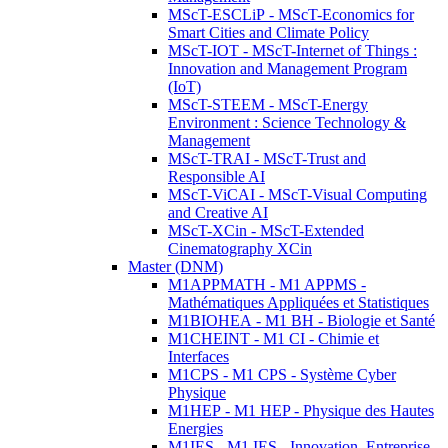
MScT-ESCLiP - MScT-Economics for
Smart Cities and Climate Policy
MScT-IOT - MScT-Internet of Things :
Innovation and Management Program
(IoT)
MScT-STEEM - MScT-Energy
Environment : Science Technology &
Management
MScT-TRAI - MScT-Trust and
Responsible AI
MScT-ViCAI - MScT-Visual Computing
and Creative AI
MScT-XCin - MScT-Extended
Cinematography XCin
Master (DNM)
M1APPMATH - M1 APPMS -
Mathématiques Appliquées et Statistiques
M1BIOHEA - M1 BH - Biologie et Santé
M1CHEINT - M1 CI - Chimie et
Interfaces
M1CPS - M1 CPS - Système Cyber
Physique
M1HEP - M1 HEP - Physique des Hautes
Energies
M1IES - M1 IES - Innovation, Entreprise