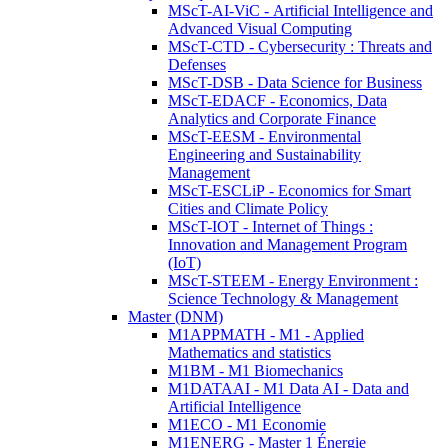
MScT-AI-ViC - Artificial Intelligence and
Advanced Visual Computing
MScT-CTD - Cybersecurity : Threats and
Defenses
MScT-DSB - Data Science for Business
MScT-EDACF - Economics, Data
Analytics and Corporate Finance
MScT-EESM - Environmental
Engineering and Sustainability
Management
MScT-ESCLiP - Economics for Smart
Cities and Climate Policy
MScT-IOT - Internet of Things :
Innovation and Management Program
(IoT)
MScT-STEEM - Energy Environment :
Science Technology & Management
Master (DNM)
M1APPMATH - M1 - Applied
Mathematics and statistics
M1BM - M1 Biomechanics
M1DATAAI - M1 Data AI - Data and
Artificial Intelligence
M1ECO - M1 Economie
M1ENERG - Master 1 Énergie