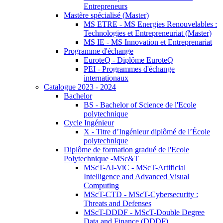
Entrepreneurs
Mastère spécialisé (Master)
MS ETRE - MS Energies Renouvelables :
Technologies et Entrepreneuriat (Master)
MS IE - MS Innovation et Entreprenariat
Programme d'échange
EuroteQ - Diplôme EuroteQ
PEI - Programmes d'échange
internationaux
Catalogue 2023 - 2024
Bachelor
BS - Bachelor of Science de l'Ecole
polytechnique
Cycle Ingénieur
X - Titre d’Ingénieur diplômé de l’École
polytechnique
Diplôme de formation gradué de l'Ecole
Polytechnique -MSc&T
MScT-AI-ViC - MScT-Artificial
Intelligence and Advanced Visual
Computing
MScT-CTD - MScT-Cybersecurity :
Threats and Defenses
MScT-DDDF - MScT-Double Degree
Data and Finance (DDDF)