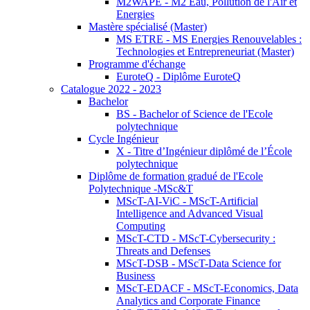
M2WAPE - M2 Eau, Pollution de l'Air et
Energies
Mastère spécialisé (Master)
MS ETRE - MS Energies Renouvelables :
Technologies et Entrepreneuriat (Master)
Programme d'échange
EuroteQ - Diplôme EuroteQ
Catalogue 2022 - 2023
Bachelor
BS - Bachelor of Science de l'Ecole
polytechnique
Cycle Ingénieur
X - Titre d’Ingénieur diplômé de l’École
polytechnique
Diplôme de formation gradué de l'Ecole
Polytechnique -MSc&T
MScT-AI-ViC - MScT-Artificial
Intelligence and Advanced Visual
Computing
MScT-CTD - MScT-Cybersecurity :
Threats and Defenses
MScT-DSB - MScT-Data Science for
Business
MScT-EDACF - MScT-Economics, Data
Analytics and Corporate Finance