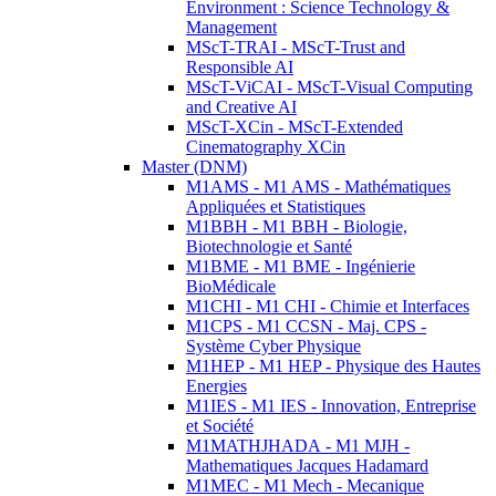
Environment : Science Technology &
Management
MScT-TRAI - MScT-Trust and
Responsible AI
MScT-ViCAI - MScT-Visual Computing
and Creative AI
MScT-XCin - MScT-Extended
Cinematography XCin
Master (DNM)
M1AMS - M1 AMS - Mathématiques
Appliquées et Statistiques
M1BBH - M1 BBH - Biologie,
Biotechnologie et Santé
M1BME - M1 BME - Ingénierie
BioMédicale
M1CHI - M1 CHI - Chimie et Interfaces
M1CPS - M1 CCSN - Maj. CPS -
Système Cyber Physique
M1HEP - M1 HEP - Physique des Hautes
Energies
M1IES - M1 IES - Innovation, Entreprise
et Société
M1MATHJHADA - M1 MJH -
Mathematiques Jacques Hadamard
M1MEC - M1 Mech - Mecanique