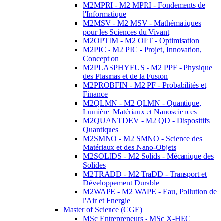
M2MPRI - M2 MPRI - Fondements de
l'Informatique
M2MSV - M2 MSV - Mathématiques
pour les Sciences du Vivant
M2OPTIM - M2 OPT - Optimisation
M2PIC - M2 PIC - Projet, Innovation,
Conception
M2PLASPHYFUS - M2 PPF - Physique
des Plasmas et de la Fusion
M2PROBFIN - M2 PF - Probabilités et
Finance
M2QLMN - M2 QLMN - Quantique,
Lumière, Matériaux et Nanosciences
M2QUANTDEV - M2 QD - Dispositifs
Quantiques
M2SMNO - M2 SMNO - Science des
Matériaux et des Nano-Objets
M2SOLIDS - M2 Solids - Mécanique des
Solides
M2TRADD - M2 TraDD - Transport et
Développement Durable
M2WAPE - M2 WAPE - Eau, Pollution de
l'Air et Energie
Master of Science (CGE)
MSc Entrepreneurs - MSc X-HEC