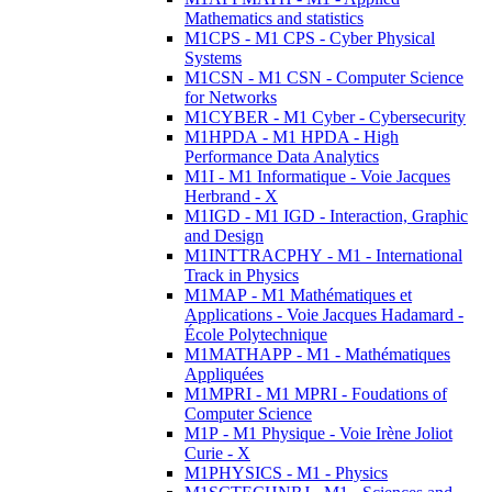
Mathematics and statistics
M1CPS - M1 CPS - Cyber Physical
Systems
M1CSN - M1 CSN - Computer Science
for Networks
M1CYBER - M1 Cyber - Cybersecurity
M1HPDA - M1 HPDA - High
Performance Data Analytics
M1I - M1 Informatique - Voie Jacques
Herbrand - X
M1IGD - M1 IGD - Interaction, Graphic
and Design
M1INTTRACPHY - M1 - International
Track in Physics
M1MAP - M1 Mathématiques et
Applications - Voie Jacques Hadamard -
École Polytechnique
M1MATHAPP - M1 - Mathématiques
Appliquées
M1MPRI - M1 MPRI - Foudations of
Computer Science
M1P - M1 Physique - Voie Irène Joliot
Curie - X
M1PHYSICS - M1 - Physics