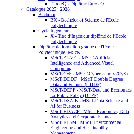
EuroteQ - Diplôme EuroteQ
Catalogue 2025 - 2026
Bachelor
BX - Bachelor of Science de l'Ecole
polytechnique
Cycle Ingénieur
X - Titre d’Ingénieur diplômé de l’École
polytechnique
Diplôme de formation gradué de l'Ecole
Polytechnique -MSc&T
MScT-AI-ViC - MScT-Artificial
Intelligence and Advanced Visual
Computing
MScT-CyS - MScT-Cybersecurity (CyS)
MScT-DDDF - MScT-Double Degree
Data and Finance (DDDF)
MScT-DEPP - MScT-Data and Economics
for Public Policy (DEPP)
MScT-DSAIB - MScT-Data Science and
AI for Business
MScT-EDACF - MScT-Economics, Data
Analytics and Corporate Finance
MScT-EESM - MScT-Environmental
Engineering and Sustainability
Management