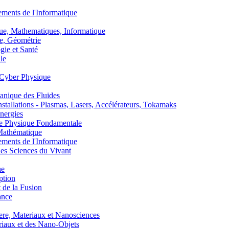
nts de l'Informatique
, Mathematiques, Informatique
, Géométrie
ie et Santé
le
Cyber Physique
nique des Fluides
lations - Plasmas, Lasers, Accélérateurs, Tokamaks
nergies
de Physique Fondamentale
athématique
nts de l'Informatique
s Sciences du Vivant
he
ption
 de la Fusion
ance
, Materiaux et Nanosciences
aux et des Nano-Objets