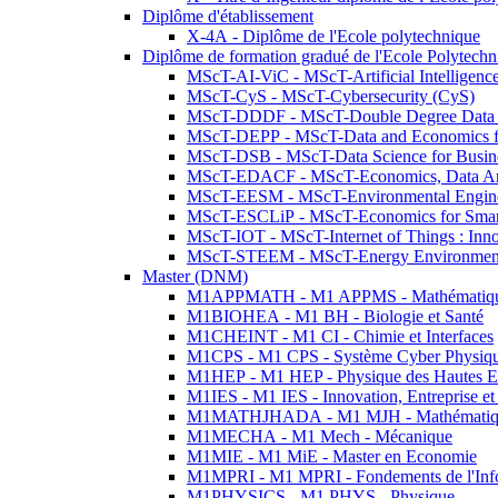
Diplôme d'établissement
X-4A - Diplôme de l'Ecole polytechnique
Diplôme de formation gradué de l'Ecole Polytec
MScT-AI-ViC - MScT-Artificial Intelligen
MScT-CyS - MScT-Cybersecurity (CyS)
MScT-DDDF - MScT-Double Degree Data 
MScT-DEPP - MScT-Data and Economics fo
MScT-DSB - MScT-Data Science for Busin
MScT-EDACF - MScT-Economics, Data Anal
MScT-EESM - MScT-Environmental Enginee
MScT-ESCLiP - MScT-Economics for Smart 
MScT-IOT - MScT-Internet of Things : Inn
MScT-STEEM - MScT-Energy Environment 
Master (DNM)
M1APPMATH - M1 APPMS - Mathématiques A
M1BIOHEA - M1 BH - Biologie et Santé
M1CHEINT - M1 CI - Chimie et Interfaces
M1CPS - M1 CPS - Système Cyber Physiq
M1HEP - M1 HEP - Physique des Hautes E
M1IES - M1 IES - Innovation, Entreprise et
M1MATHJHADA - M1 MJH - Mathématiqu
M1MECHA - M1 Mech - Mécanique
M1MIE - M1 MiE - Master en Economie
M1MPRI - M1 MPRI - Fondements de l'Inf
M1PHYSICS - M1 PHYS - Physique