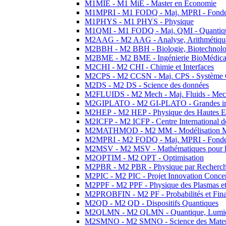
M1MIE - M1 MiE - Master en Economie
M1MPRI - M1 FODQ - Maj. MPRI - Fondeme
M1PHYS - M1 PHYS - Physique
M1QMI - M1 FODQ - Maj. QMI - Quantique
M2AAG - M2 AAG - Analyse, Arithmétique
M2BBH - M2 BBH - Biologie, Biotechnolog
M2BME - M2 BME - Ingénierie BioMédica
M2CHI - M2 CHI - Chimie et Interfaces
M2CPS - M2 CCSN - Maj. CPS - Système 
M2DS - M2 DS - Science des données
M2FLUIDS - M2 Mech - Maj. Fluids - Meca
M2GIPLATO - M2 GI-PLATO - Grandes instal
M2HEP - M2 HEP - Physique des Hautes E
M2ICFP - M2 ICFP - Centre International 
M2MATHMOD - M2 MM - Modélisation M
M2MPRI - M2 FODQ - Maj. MPRI - Fondeme
M2MSV - M2 MSV - Mathématiques pour le
M2OPTIM - M2 OPT - Optimisation
M2PBR - M2 PBR - Physique par Recherc
M2PIC - M2 PIC - Projet Innovation Conce
M2PPF - M2 PPF - Physique des Plasmas et
M2PROBFIN - M2 PF - Probabilités et Fin
M2QD - M2 QD - Dispositifs Quantiques
M2QLMN - M2 QLMN - Quantique, Lumiere
M2SMNO - M2 SMNO - Science des Materi