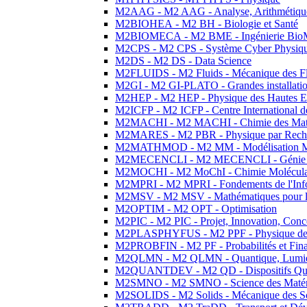
M2AAG - M2 AAG - Analyse, Arithmétique
M2BIOHEA - M2 BH - Biologie et Santé
M2BIOMECA - M2 BME - Ingénierie BioM
M2CPS - M2 CPS - Système Cyber Physiq
M2DS - M2 DS - Data Science
M2FLUIDS - M2 Fluids - Mécanique des Fl
M2GI - M2 GI-PLATO - Grandes installation
M2HEP - M2 HEP - Physique des Hautes E
M2ICFP - M2 ICFP - Centre International 
M2MACHI - M2 MACHI - Chimie des Matéri
M2MARES - M2 PBR - Physique par Rech
M2MATHMOD - M2 MM - Modélisation M
M2MECENCLI - M2 MECENCLI - Génie Méc
M2MOCHI - M2 MoChI - Chimie Moléculaire
M2MPRI - M2 MPRI - Fondements de l'Inf
M2MSV - M2 MSV - Mathématiques pour le
M2OPTIM - M2 OPT - Optimisation
M2PIC - M2 PIC - Projet, Innovation, Conc
M2PLASPHYFUS - M2 PPF - Physique des P
M2PROBFIN - M2 PF - Probabilités et Fin
M2QLMN - M2 QLMN - Quantique, Lumière
M2QUANTDEV - M2 QD - Dispositifs Qua
M2SMNO - M2 SMNO - Science des Matéri
M2SOLIDS - M2 Solids - Mécanique des So