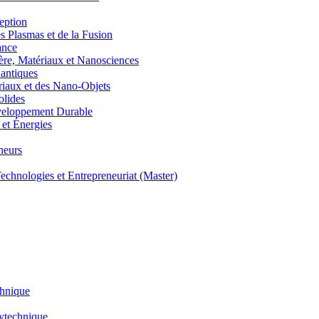
eption
lasmas et de la Fusion
ance
, Matériaux et Nanosciences
ntiques
aux et des Nano-Objets
lides
eloppement Durable
et Énergies
neurs
hnologies et Entrepreneuriat (Master)
chnique
lytechnique