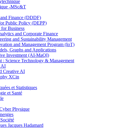
lytechnique
hnique -MSc&T
and Finance (DDDF)
r Public Policy (DEPP)
for Business
ytics and Corporate Finance
ring and Sustainability Management
ovation and Management Program (IoT)
ls, Graphs and Applications
ive Investment (AI-MaQI)
: Science Technology & Management
 AI
 Creative AI
aphy XCin
es et Statistiques
ie et Santé
le
Cyber Physique
nergies
 Société
es Jacques Hadamard