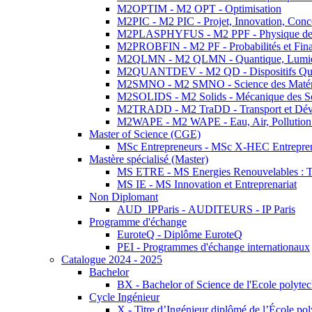
M2OPTIM - M2 OPT - Optimisation
M2PIC - M2 PIC - Projet, Innovation, Conc
M2PLASPHYFUS - M2 PPF - Physique des P
M2PROBFIN - M2 PF - Probabilités et Fin
M2QLMN - M2 QLMN - Quantique, Lumière
M2QUANTDEV - M2 QD - Dispositifs Qua
M2SMNO - M2 SMNO - Science des Matéri
M2SOLIDS - M2 Solids - Mécanique des So
M2TRADD - M2 TraDD - Transport et Dév
M2WAPE - M2 WAPE - Eau, Air, Pollution 
Master of Science (CGE)
MSc Entrepreneurs - MSc X-HEC Entrepre
Mastère spécialisé (Master)
MS ETRE - MS Energies Renouvelables : Tec
MS IE - MS Innovation et Entreprenariat
Non Diplomant
AUD_IPParis - AUDITEURS - IP Paris
Programme d'échange
EuroteQ - Diplôme EuroteQ
PEI - Programmes d'échange internationaux
Catalogue 2024 - 2025
Bachelor
BX - Bachelor of Science de l'Ecole polyte
Cycle Ingénieur
X - Titre d’Ingénieur diplômé de l’École po