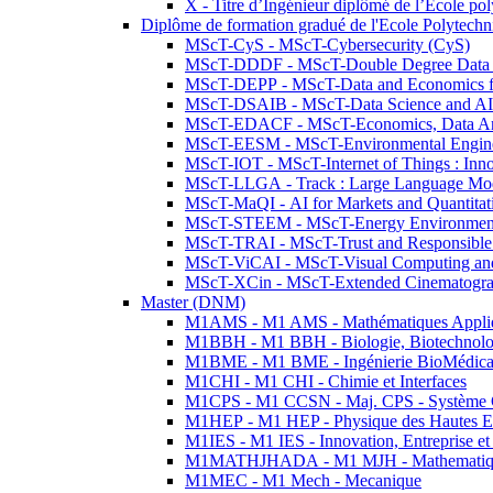
X - Titre d’Ingénieur diplômé de l’École po
Diplôme de formation gradué de l'Ecole Polytec
MScT-CyS - MScT-Cybersecurity (CyS)
MScT-DDDF - MScT-Double Degree Data 
MScT-DEPP - MScT-Data and Economics fo
MScT-DSAIB - MScT-Data Science and AI 
MScT-EDACF - MScT-Economics, Data Anal
MScT-EESM - MScT-Environmental Enginee
MScT-IOT - MScT-Internet of Things : Inn
MScT-LLGA - Track : Large Language Mode
MScT-MaQI - AI for Markets and Quantitat
MScT-STEEM - MScT-Energy Environment 
MScT-TRAI - MScT-Trust and Responsible
MScT-ViCAI - MScT-Visual Computing and
MScT-XCin - MScT-Extended Cinematogr
Master (DNM)
M1AMS - M1 AMS - Mathématiques Appliqué
M1BBH - M1 BBH - Biologie, Biotechnolog
M1BME - M1 BME - Ingénierie BioMédica
M1CHI - M1 CHI - Chimie et Interfaces
M1CPS - M1 CCSN - Maj. CPS - Système 
M1HEP - M1 HEP - Physique des Hautes E
M1IES - M1 IES - Innovation, Entreprise et
M1MATHJHADA - M1 MJH - Mathematiqu
M1MEC - M1 Mech - Mecanique