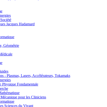
ue
nergies
 Société
es Jacques Hadamard
ormatique
, Géométrie
édicale
ue
uides
s - Plasmas, Lasers, Accélérateurs, Tokamaks
nergies
de Physique Fondamentale
erche
athématique
anique pour les Cliniciens
ormatique
s Sciences du Vivant