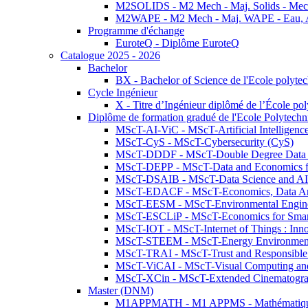
M2SOLIDS - M2 Mech - Maj. Solids - Meca
M2WAPE - M2 Mech - Maj. WAPE - Eau, Air
Programme d'échange
EuroteQ - Diplôme EuroteQ
Catalogue 2025 - 2026
Bachelor
BX - Bachelor of Science de l'Ecole polyte
Cycle Ingénieur
X - Titre d’Ingénieur diplômé de l’École po
Diplôme de formation gradué de l'Ecole Polytec
MScT-AI-ViC - MScT-Artificial Intelligen
MScT-CyS - MScT-Cybersecurity (CyS)
MScT-DDDF - MScT-Double Degree Data 
MScT-DEPP - MScT-Data and Economics fo
MScT-DSAIB - MScT-Data Science and AI 
MScT-EDACF - MScT-Economics, Data Anal
MScT-EESM - MScT-Environmental Enginee
MScT-ESCLiP - MScT-Economics for Smart 
MScT-IOT - MScT-Internet of Things : Inn
MScT-STEEM - MScT-Energy Environment 
MScT-TRAI - MScT-Trust and Responsible
MScT-ViCAI - MScT-Visual Computing and
MScT-XCin - MScT-Extended Cinematogr
Master (DNM)
M1APPMATH - M1 APPMS - Mathématiques A