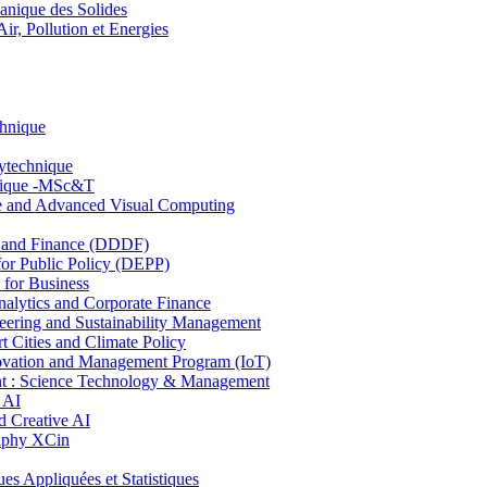
nique des Solides
, Pollution et Energies
chnique
lytechnique
hnique -MSc&T
ce and Advanced Visual Computing
and Finance (DDDF)
r Public Policy (DEPP)
for Business
ytics and Corporate Finance
ring and Sustainability Management
Cities and Climate Policy
ovation and Management Program (IoT)
: Science Technology & Management
 AI
 Creative AI
aphy XCin
ppliquées et Statistiques