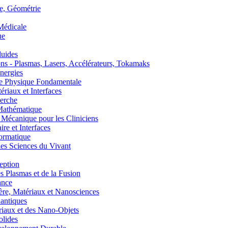
, Géométrie
édicale
ue
uides
s - Plasmas, Lasers, Accélérateurs, Tokamaks
nergies
de Physique Fondamentale
aux et Interfaces
erche
athématique
anique pour les Cliniciens
 et Interfaces
ormatique
s Sciences du Vivant
eption
lasmas et de la Fusion
ance
, Matériaux et Nanosciences
ntiques
aux et des Nano-Objets
lides