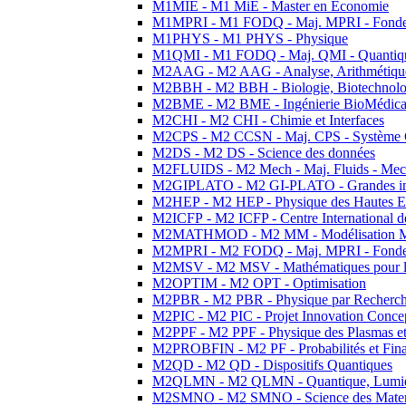
M1MIE - M1 MiE - Master en Economie
M1MPRI - M1 FODQ - Maj. MPRI - Fondeme
M1PHYS - M1 PHYS - Physique
M1QMI - M1 FODQ - Maj. QMI - Quantique
M2AAG - M2 AAG - Analyse, Arithmétique
M2BBH - M2 BBH - Biologie, Biotechnolog
M2BME - M2 BME - Ingénierie BioMédica
M2CHI - M2 CHI - Chimie et Interfaces
M2CPS - M2 CCSN - Maj. CPS - Système 
M2DS - M2 DS - Science des données
M2FLUIDS - M2 Mech - Maj. Fluids - Meca
M2GIPLATO - M2 GI-PLATO - Grandes instal
M2HEP - M2 HEP - Physique des Hautes E
M2ICFP - M2 ICFP - Centre International 
M2MATHMOD - M2 MM - Modélisation M
M2MPRI - M2 FODQ - Maj. MPRI - Fondeme
M2MSV - M2 MSV - Mathématiques pour le
M2OPTIM - M2 OPT - Optimisation
M2PBR - M2 PBR - Physique par Recherc
M2PIC - M2 PIC - Projet Innovation Conce
M2PPF - M2 PPF - Physique des Plasmas et
M2PROBFIN - M2 PF - Probabilités et Fin
M2QD - M2 QD - Dispositifs Quantiques
M2QLMN - M2 QLMN - Quantique, Lumiere
M2SMNO - M2 SMNO - Science des Materi