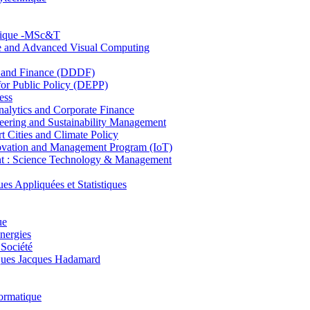
hnique -MSc&T
ce and Advanced Visual Computing
and Finance (DDDF)
r Public Policy (DEPP)
ess
ytics and Corporate Finance
ring and Sustainability Management
Cities and Climate Policy
ovation and Management Program (IoT)
: Science Technology & Management
ppliquées et Statistiques
ue
nergies
 Société
es Jacques Hadamard
ormatique