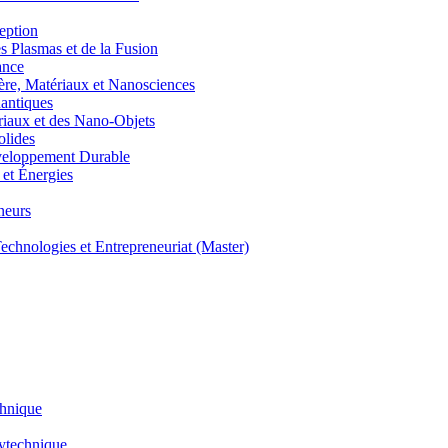
eption
lasmas et de la Fusion
ance
, Matériaux et Nanosciences
ntiques
aux et des Nano-Objets
lides
eloppement Durable
et Énergies
neurs
hnologies et Entrepreneuriat (Master)
chnique
lytechnique