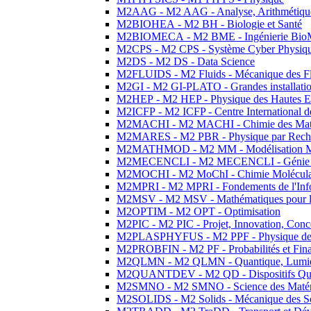
M2AAG - M2 AAG - Analyse, Arithmétique
M2BIOHEA - M2 BH - Biologie et Santé
M2BIOMECA - M2 BME - Ingénierie BioM
M2CPS - M2 CPS - Système Cyber Physiq
M2DS - M2 DS - Data Science
M2FLUIDS - M2 Fluids - Mécanique des Fl
M2GI - M2 GI-PLATO - Grandes installation
M2HEP - M2 HEP - Physique des Hautes E
M2ICFP - M2 ICFP - Centre International 
M2MACHI - M2 MACHI - Chimie des Matéri
M2MARES - M2 PBR - Physique par Rech
M2MATHMOD - M2 MM - Modélisation M
M2MECENCLI - M2 MECENCLI - Génie Méc
M2MOCHI - M2 MoChI - Chimie Moléculaire
M2MPRI - M2 MPRI - Fondements de l'Inf
M2MSV - M2 MSV - Mathématiques pour le
M2OPTIM - M2 OPT - Optimisation
M2PIC - M2 PIC - Projet, Innovation, Conc
M2PLASPHYFUS - M2 PPF - Physique des P
M2PROBFIN - M2 PF - Probabilités et Fin
M2QLMN - M2 QLMN - Quantique, Lumière
M2QUANTDEV - M2 QD - Dispositifs Qua
M2SMNO - M2 SMNO - Science des Matéri
M2SOLIDS - M2 Solids - Mécanique des So