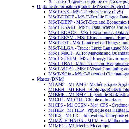
X - Titre d’Ingénieur diplômé de l’École po
Diplôme de formation gradué de l'Ecole Polytec
MScT-CyS - MScT-Cybersecurity (CyS)
MScT-DDDF - MScT-Double Degree Data 
MScT-DEPP - MScT-Data and Economics fo
MScT-DSAIB - MScT-Data Science and AI 
MScT-EDACF - MScT-Economics, Data Anal
MScT-EESM - MScT-Environmental Enginee
MScT-IOT - MScT-Internet of Things : Inn
MScT-LLGA - Track : Large Language Mode
MScT-MaQI - AI for Markets and Quantitat
MScT-STEEM - MScT-Energy Environment 
MScT-TRAI - MScT-Trust and Responsible
MScT-ViCAI - MScT-Visual Computing and
MScT-XCin - MScT-Extended Cinematogr
Master (DNM)
M1AMS - M1 AMS - Mathématiques Appliqué
M1BBH - M1 BBH - Biologie, Biotechnolog
M1BME - M1 BME - Ingénierie BioMédica
M1CHI - M1 CHI - Chimie et Interfaces
M1CPS - M1 CCSN - Maj. CPS - Système 
M1HEP - M1 HEP - Physique des Hautes E
M1IES - M1 IES - Innovation, Entreprise et
M1MATHJHADA - M1 MJH - Mathematiqu
M1MEC - M1 Mech - Mecanique