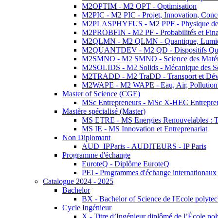
M2OPTIM - M2 OPT - Optimisation
M2PIC - M2 PIC - Projet, Innovation, Conc
M2PLASPHYFUS - M2 PPF - Physique des P
M2PROBFIN - M2 PF - Probabilités et Fin
M2QLMN - M2 QLMN - Quantique, Lumière
M2QUANTDEV - M2 QD - Dispositifs Qua
M2SMNO - M2 SMNO - Science des Matéri
M2SOLIDS - M2 Solids - Mécanique des So
M2TRADD - M2 TraDD - Transport et Dév
M2WAPE - M2 WAPE - Eau, Air, Pollution 
Master of Science (CGE)
MSc Entrepreneurs - MSc X-HEC Entrepre
Mastère spécialisé (Master)
MS ETRE - MS Energies Renouvelables : Tec
MS IE - MS Innovation et Entreprenariat
Non Diplomant
AUD_IPParis - AUDITEURS - IP Paris
Programme d'échange
EuroteQ - Diplôme EuroteQ
PEI - Programmes d'échange internationaux
Catalogue 2024 - 2025
Bachelor
BX - Bachelor of Science de l'Ecole polyte
Cycle Ingénieur
X - Titre d’Ingénieur diplômé de l’École po