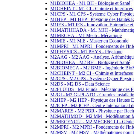
M1BIOHEA - M1 BH - Biologie et Santé
M1CHEINT - M1 CI - Chimie et Interfaces
M1CPS - M1 CPS - Système Cyber Physiq
M1HEP - M1 HEP - Physique des Hautes E
M1IES - M1 IES - Innovation, Entreprise et
M1MATHJHADA - M1 MJH - Mathématiqu
M1MECHA - M1 Mech - Mécanique
M1MIE - M1 MiE - Master en Economie
M1MPRI - M1 MPRI - Fondements de l'Inf
M1PHYSICS - M1 PHYS - Physique
M2AAG - M2 AAG - Analyse, Arithmétique
M2BIOHEA - M2 BH - Biologie et Santé
M2BIOMECA - M2 BME - Ingénierie BioM
M2CHEINT - M2 CI - Chimie et Interfaces
M2CPS - M2 CPS - Système Cyber Physiq
M2DS - M2 DS - Data Science
M2FLUIDS - M2 Fluids - Mécanique des Fl
M2GI - M2 GI-PLATO - Grandes installation
M2HEP - M2 HEP - Physique des Hautes E
M2ICFP - M2 ICFP - Centre International 
M2MARES - M2 PBR - Physique par Rech
M2MATHMOD - M2 MM - Modélisation M
M2MECENCLI - M2 MECENCLI - Génie Méc
M2MPRI - M2 MPRI - Fondements de l'Inf
M2MSV - M2 MSV - Mathématiques pour le