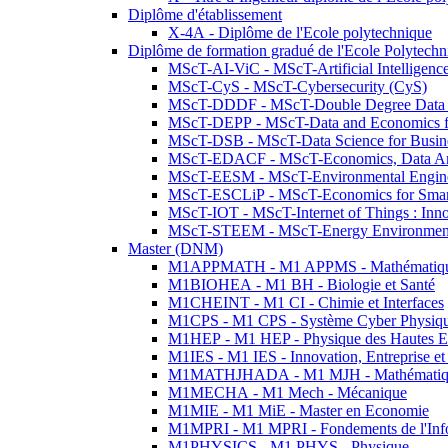
Diplôme d'établissement
X-4A - Diplôme de l'Ecole polytechnique
Diplôme de formation gradué de l'Ecole Polytec
MScT-AI-ViC - MScT-Artificial Intelligen
MScT-CyS - MScT-Cybersecurity (CyS)
MScT-DDDF - MScT-Double Degree Data 
MScT-DEPP - MScT-Data and Economics fo
MScT-DSB - MScT-Data Science for Busin
MScT-EDACF - MScT-Economics, Data Anal
MScT-EESM - MScT-Environmental Enginee
MScT-ESCLiP - MScT-Economics for Smart 
MScT-IOT - MScT-Internet of Things : Inn
MScT-STEEM - MScT-Energy Environment 
Master (DNM)
M1APPMATH - M1 APPMS - Mathématiques A
M1BIOHEA - M1 BH - Biologie et Santé
M1CHEINT - M1 CI - Chimie et Interfaces
M1CPS - M1 CPS - Système Cyber Physiq
M1HEP - M1 HEP - Physique des Hautes E
M1IES - M1 IES - Innovation, Entreprise et
M1MATHJHADA - M1 MJH - Mathématiqu
M1MECHA - M1 Mech - Mécanique
M1MIE - M1 MiE - Master en Economie
M1MPRI - M1 MPRI - Fondements de l'Inf
M1PHYSICS - M1 PHYS - Physique