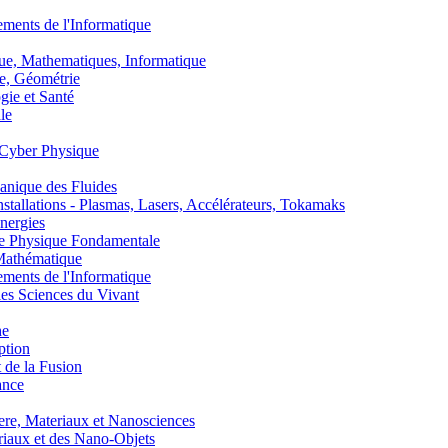
nts de l'Informatique
, Mathematiques, Informatique
, Géométrie
ie et Santé
le
Cyber Physique
nique des Fluides
lations - Plasmas, Lasers, Accélérateurs, Tokamaks
nergies
de Physique Fondamentale
athématique
nts de l'Informatique
s Sciences du Vivant
he
ption
 de la Fusion
ance
, Materiaux et Nanosciences
aux et des Nano-Objets