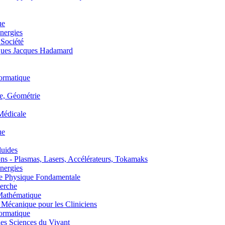
ue
nergies
 Société
es Jacques Hadamard
ormatique
, Géométrie
édicale
ue
uides
s - Plasmas, Lasers, Accélérateurs, Tokamaks
nergies
de Physique Fondamentale
erche
athématique
anique pour les Cliniciens
ormatique
s Sciences du Vivant