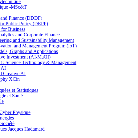
lytechnique
hnique -MSc&T
and Finance (DDDF)
r Public Policy (DEPP)
for Business
ytics and Corporate Finance
ring and Sustainability Management
ovation and Management Program (IoT)
ls, Graphs and Applications
ive Investment (AI-MaQI)
: Science Technology & Management
 AI
 Creative AI
aphy XCin
es et Statistiques
ie et Santé
le
Cyber Physique
nergies
 Société
es Jacques Hadamard