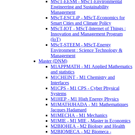
MScT-EESM - MScT-Environmental
Engineering and Sustainability
Management
MScT-ESCLiP - MScT-Economics for
Smart Cities and Climate Policy
MScT-IOT - MScT-Internet of Things :
Innovation and Management Program
(IoT)
MScT-STEEM - MScT-Energy
Environment : Science Technology &
Management
Master (DNM)
M1APPMATH - M1 Applied Mathematics
and statistics
M1CHEINT - M1 Chemistry and
Interfaces
M1CPS - M1 CPS - Cyber Physical
Systems
M1HEP - M1 High Energy Physics
M1MATHJHADA - M1 Mathematiques
Jacques Hadamard
M1MECHA - M1 Mechanics
M1MIE - M1 MIE - Master in Economics
M2BIOHEA - M2 Biology and Health
M2BIOMECA - M2 Biomeca -