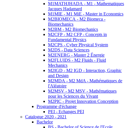
M1MATHJHADA - M1 - Mathematiques
Jacques Hadamard
M1MIE - M1 MiE - Master in Economics
M2BIOMECA - M2 Biomeca -
Biomechanics
M2BM - M2 Biomechanics
M2CFP - M2 CFP - Concepts in
Fundamental Physics
M2CPS - Cyber Physical System
M2DS - Data Sciences
M2ENERG - Master 2 Énergie
M2FLUIDS - M2 Fluids - Fluid
Mechanics
M2IGD - M2 IGD - Interaction, Graphic
and Design
M2MDA - M2 MdA - Mathématiques de
l'Aléatoire
M2MSV - M2 MSV - Mathématiques
pour les Sciences du Vivant
M2PIC - Projet Innovation Conception
Programme d'échange
PEI - Echanges PEI
Catalogue 2020 - 2021
Bachelor
BS - Bachelor of Science de l'Ecole