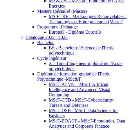
M2WAPE - M2 Eau, Pollution de l'Air et
Energies
Mastère spécialisé (Master)
MS ETRE - MS Energies Renouvelables :
Technologies et Entrepreneuriat (Master)
Programme d'échange
EuroteQ - Diplôme EuroteQ
Catalogue 2022 - 2023
Bachelor
BS - Bachelor of Science de l'Ecole
polytechnique
Cycle Ingénieur
X - Titre d’Ingénieur diplômé de l’École
polytechnique
Diplôme de formation gradué de l'Ecole
Polytechnique -MSc&T
MScT-AI-ViC - MScT-Artificial
Intelligence and Advanced Visual
Computing
MScT-CTD - MScT-Cybersecurity :
Threats and Defenses
MScT-DSB - MScT-Data Science for
Business
MScT-EDACF - MScT-Economics, Data
Analytics and Corporate Finance