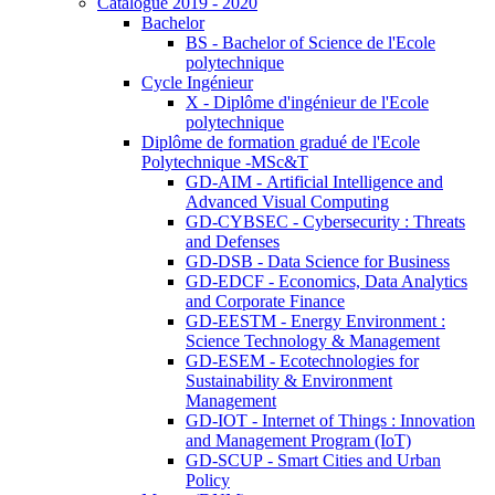
Catalogue 2019 - 2020
Bachelor
BS - Bachelor of Science de l'Ecole
polytechnique
Cycle Ingénieur
X - Diplôme d'ingénieur de l'Ecole
polytechnique
Diplôme de formation gradué de l'Ecole
Polytechnique -MSc&T
GD-AIM - Artificial Intelligence and
Advanced Visual Computing
GD-CYBSEC - Cybersecurity : Threats
and Defenses
GD-DSB - Data Science for Business
GD-EDCF - Economics, Data Analytics
and Corporate Finance
GD-EESTM - Energy Environment :
Science Technology & Management
GD-ESEM - Ecotechnologies for
Sustainability & Environment
Management
GD-IOT - Internet of Things : Innovation
and Management Program (IoT)
GD-SCUP - Smart Cities and Urban
Policy