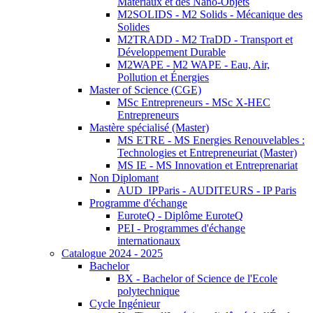
Matériaux et des Nano-Objets
M2SOLIDS - M2 Solids - Mécanique des
Solides
M2TRADD - M2 TraDD - Transport et
Développement Durable
M2WAPE - M2 WAPE - Eau, Air,
Pollution et Énergies
Master of Science (CGE)
MSc Entrepreneurs - MSc X-HEC
Entrepreneurs
Mastère spécialisé (Master)
MS ETRE - MS Energies Renouvelables :
Technologies et Entrepreneuriat (Master)
MS IE - MS Innovation et Entreprenariat
Non Diplomant
AUD_IPParis - AUDITEURS - IP Paris
Programme d'échange
EuroteQ - Diplôme EuroteQ
PEI - Programmes d'échange
internationaux
Catalogue 2024 - 2025
Bachelor
BX - Bachelor of Science de l'Ecole
polytechnique
Cycle Ingénieur