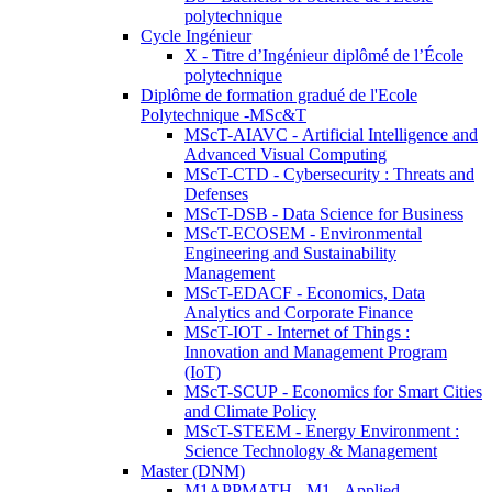
polytechnique
Cycle Ingénieur
X - Titre d’Ingénieur diplômé de l’École
polytechnique
Diplôme de formation gradué de l'Ecole
Polytechnique -MSc&T
MScT-AIAVC - Artificial Intelligence and
Advanced Visual Computing
MScT-CTD - Cybersecurity : Threats and
Defenses
MScT-DSB - Data Science for Business
MScT-ECOSEM - Environmental
Engineering and Sustainability
Management
MScT-EDACF - Economics, Data
Analytics and Corporate Finance
MScT-IOT - Internet of Things :
Innovation and Management Program
(IoT)
MScT-SCUP - Economics for Smart Cities
and Climate Policy
MScT-STEEM - Energy Environment :
Science Technology & Management
Master (DNM)
M1APPMATH - M1 - Applied