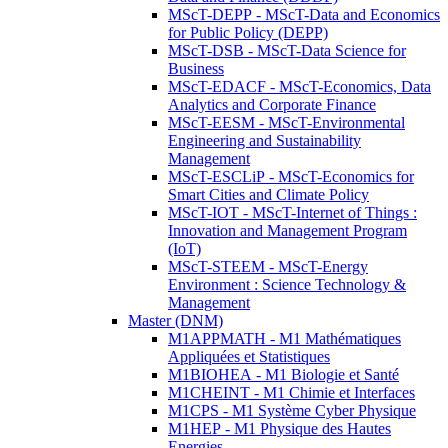
MScT-DEPP - MScT-Data and Economics
for Public Policy (DEPP)
MScT-DSB - MScT-Data Science for
Business
MScT-EDACF - MScT-Economics, Data
Analytics and Corporate Finance
MScT-EESM - MScT-Environmental
Engineering and Sustainability
Management
MScT-ESCLiP - MScT-Economics for
Smart Cities and Climate Policy
MScT-IOT - MScT-Internet of Things :
Innovation and Management Program
(IoT)
MScT-STEEM - MScT-Energy
Environment : Science Technology &
Management
Master (DNM)
M1APPMATH - M1 Mathématiques
Appliquées et Statistiques
M1BIOHEA - M1 Biologie et Santé
M1CHEINT - M1 Chimie et Interfaces
M1CPS - M1 Système Cyber Physique
M1HEP - M1 Physique des Hautes
Energies