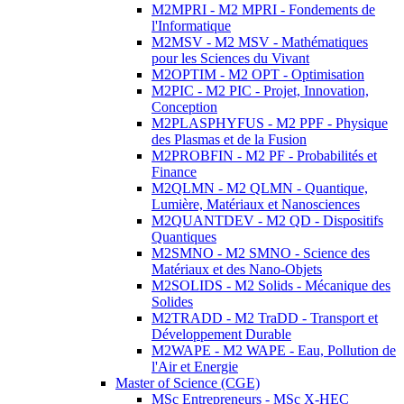
M2MPRI - M2 MPRI - Fondements de
l'Informatique
M2MSV - M2 MSV - Mathématiques
pour les Sciences du Vivant
M2OPTIM - M2 OPT - Optimisation
M2PIC - M2 PIC - Projet, Innovation,
Conception
M2PLASPHYFUS - M2 PPF - Physique
des Plasmas et de la Fusion
M2PROBFIN - M2 PF - Probabilités et
Finance
M2QLMN - M2 QLMN - Quantique,
Lumière, Matériaux et Nanosciences
M2QUANTDEV - M2 QD - Dispositifs
Quantiques
M2SMNO - M2 SMNO - Science des
Matériaux et des Nano-Objets
M2SOLIDS - M2 Solids - Mécanique des
Solides
M2TRADD - M2 TraDD - Transport et
Développement Durable
M2WAPE - M2 WAPE - Eau, Pollution de
l'Air et Energie
Master of Science (CGE)
MSc Entrepreneurs - MSc X-HEC