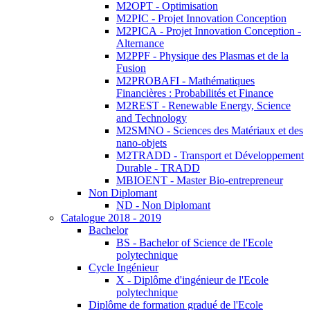
M2OPT - Optimisation
M2PIC - Projet Innovation Conception
M2PICA - Projet Innovation Conception -
Alternance
M2PPF - Physique des Plasmas et de la
Fusion
M2PROBAFI - Mathématiques
Financières : Probabilités et Finance
M2REST - Renewable Energy, Science
and Technology
M2SMNO - Sciences des Matériaux et des
nano-objets
M2TRADD - Transport et Développement
Durable - TRADD
MBIOENT - Master Bio-entrepreneur
Non Diplomant
ND - Non Diplomant
Catalogue 2018 - 2019
Bachelor
BS - Bachelor of Science de l'Ecole
polytechnique
Cycle Ingénieur
X - Diplôme d'ingénieur de l'Ecole
polytechnique
Diplôme de formation gradué de l'Ecole