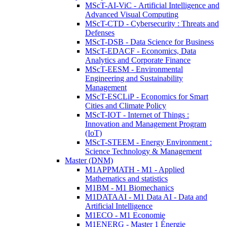
MScT-AI-ViC - Artificial Intelligence and
Advanced Visual Computing
MScT-CTD - Cybersecurity : Threats and
Defenses
MScT-DSB - Data Science for Business
MScT-EDACF - Economics, Data
Analytics and Corporate Finance
MScT-EESM - Environmental
Engineering and Sustainability
Management
MScT-ESCLiP - Economics for Smart
Cities and Climate Policy
MScT-IOT - Internet of Things :
Innovation and Management Program
(IoT)
MScT-STEEM - Energy Environment :
Science Technology & Management
Master (DNM)
M1APPMATH - M1 - Applied
Mathematics and statistics
M1BM - M1 Biomechanics
M1DATAAI - M1 Data AI - Data and
Artificial Intelligence
M1ECO - M1 Economie
M1ENERG - Master 1 Énergie