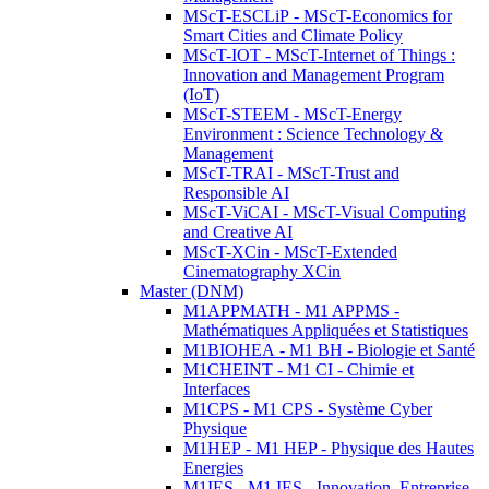
MScT-ESCLiP - MScT-Economics for
Smart Cities and Climate Policy
MScT-IOT - MScT-Internet of Things :
Innovation and Management Program
(IoT)
MScT-STEEM - MScT-Energy
Environment : Science Technology &
Management
MScT-TRAI - MScT-Trust and
Responsible AI
MScT-ViCAI - MScT-Visual Computing
and Creative AI
MScT-XCin - MScT-Extended
Cinematography XCin
Master (DNM)
M1APPMATH - M1 APPMS -
Mathématiques Appliquées et Statistiques
M1BIOHEA - M1 BH - Biologie et Santé
M1CHEINT - M1 CI - Chimie et
Interfaces
M1CPS - M1 CPS - Système Cyber
Physique
M1HEP - M1 HEP - Physique des Hautes
Energies
M1IES - M1 IES - Innovation, Entreprise