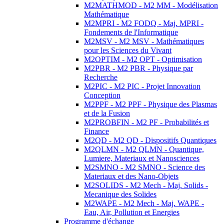
M2MATHMOD - M2 MM - Modélisation
Mathématique
M2MPRI - M2 FODQ - Maj. MPRI -
Fondements de l'Informatique
M2MSV - M2 MSV - Mathématiques
pour les Sciences du Vivant
M2OPTIM - M2 OPT - Optimisation
M2PBR - M2 PBR - Physique par
Recherche
M2PIC - M2 PIC - Projet Innovation
Conception
M2PPF - M2 PPF - Physique des Plasmas
et de la Fusion
M2PROBFIN - M2 PF - Probabilités et
Finance
M2QD - M2 QD - Dispositifs Quantiques
M2QLMN - M2 QLMN - Quantique,
Lumiere, Materiaux et Nanosciences
M2SMNO - M2 SMNO - Science des
Materiaux et des Nano-Objets
M2SOLIDS - M2 Mech - Maj. Solids -
Mecanique des Solides
M2WAPE - M2 Mech - Maj. WAPE -
Eau, Air, Pollution et Energies
Programme d'échange