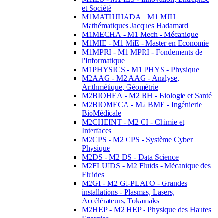
et Société
M1MATHJHADA - M1 MJH -
Mathématiques Jacques Hadamard
M1MECHA - M1 Mech - Mécanique
M1MIE - M1 MiE - Master en Economie
M1MPRI - M1 MPRI - Fondements de
l'Informatique
M1PHYSICS - M1 PHYS - Physique
M2AAG - M2 AAG - Analyse,
Arithmétique, Géométrie
M2BIOHEA - M2 BH - Biologie et Santé
M2BIOMECA - M2 BME - Ingénierie
BioMédicale
M2CHEINT - M2 CI - Chimie et
Interfaces
M2CPS - M2 CPS - Système Cyber
Physique
M2DS - M2 DS - Data Science
M2FLUIDS - M2 Fluids - Mécanique des
Fluides
M2GI - M2 GI-PLATO - Grandes
installations - Plasmas, Lasers,
Accélérateurs, Tokamaks
M2HEP - M2 HEP - Physique des Hautes