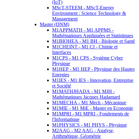
(IoT)
MScT-STEEM - MScT-Energy
Environment : Science Technology &
Management
Master (DNM)
M1APPMATH - M1 APPMS -
Mathématiques Appliquées et Statistiques
M1BIOHEA - M1 BH - Biologie et Santé
M1CHEINT - M1 CI - Chimie et
Interfaces
M1CPS - M1 CPS - Système Cyber
Physique
M1HEP - M1 HEP - Physique des Hautes
Energies
M1IES - M1 IES - Innovation, Entreprise
et Société
M1MATHJHADA - M1 MJH -
Mathématiques Jacques Hadamard
M1MECHA - M1 Mech - Mécanique
M1MIE - M1 MiE - Master en Economie
M1MPRI - M1 MPRI - Fondements de
l'Informatique
M1PHYSICS - M1 PHYS - Physique
M2AAG - M2 AAG - Analyse,
Arithmétique, Géométrie