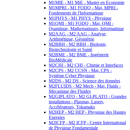
M1MIE - M1 MiE - Master en Economie
M1MPRI - M1 FODQ - Maj. MPRI -
Fondements de l'Informatique
M1PHYS - M1 PHYS - Physique
M1QMI - M1 FODQ - Maj. QMI -
Quantique, Mathematiques, Informatique
M2AAG - M2 AAG - Analyse,
Arithmétique, Géométrie
M2BBH - M2 BBH - Biologie,
Biotechnologie et Santé
M2BME - M2 BME - Ingénierie
BioMédicale
M2CHI - M2 CHI - Chimie et Interfaces
M2CPS - M2 CCSN - Maj. CPS -
Système Cyber Physique
M2DS - M2 DS - Science des données
M2FLUIDS - M2 Mech - Maj. Fluids -
Mecanique des Fluides
M2GIPLATO - M2 GI-PLATO - Grandes
installations - Plasmas, Lasers,
Accélérateurs, Tokamaks
M2HEP - M2 HEP - Physique des Hautes
Energies
M2ICFP - M2 ICFP - Centre International
de Physique Fondamentale