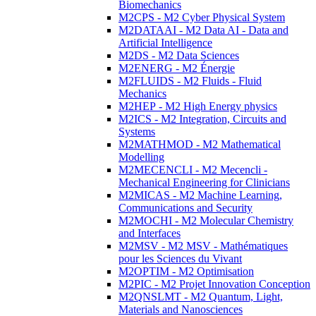
Biomechanics
M2CPS - M2 Cyber Physical System
M2DATAAI - M2 Data AI - Data and
Artificial Intelligence
M2DS - M2 Data Sciences
M2ENERG - M2 Énergie
M2FLUIDS - M2 Fluids - Fluid
Mechanics
M2HEP - M2 High Energy physics
M2ICS - M2 Integration, Circuits and
Systems
M2MATHMOD - M2 Mathematical
Modelling
M2MECENCLI - M2 Mecencli -
Mechanical Engineering for Clinicians
M2MICAS - M2 Machine Learning,
Communications and Security
M2MOCHI - M2 Molecular Chemistry
and Interfaces
M2MSV - M2 MSV - Mathématiques
pour les Sciences du Vivant
M2OPTIM - M2 Optimisation
M2PIC - M2 Projet Innovation Conception
M2QNSLMT - M2 Quantum, Light,
Materials and Nanosciences