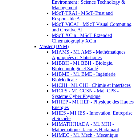
Environment : Science Technology &
Management
MScT-TRAI - MScT-Trust and
Responsible AI
MScT-ViCAI - MScT-Visual Computing
and Creative AI
MScT-XCin - MScT-Extended
Cinematography XCin
Master (DNM)
M1AMS - M1 AMS - Mathématiques
Appliquées et Statistiques
M1BBH - M1 BBH - Biologie,
Biotechnologie et Santé
M1BME - M1 BME - Ingénierie
BioMédicale
M1CHI - M1 CHI - Chimie et Interfaces
M1CPS - M1 CCSN - Maj. CPS -
Système Cyber Physique
M1HEP - M1 HEP - Physique des Hautes
Energies
M1IES - M1 IES - Innovation, Entreprise
et Société
M1MATHJHADA - M1 MJH -
Mathematiques Jacques Hadamard
M1MEC - M1 Mech - Mecanique