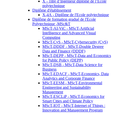
X - Titre d’Ingénieur diplômé de l’École
polytechnique
Diplôme d'établissement
X-4A - Diplôme de l'Ecole polytechnique
Diplôme de formation gradué de l'Ecole
Polytechnique -MSc&T
MScT-AI-ViC - MScT-Artificial
Intelligence and Advanced Visual
Computing
MScT-CyS - MScT-Cybersecurity (CyS)
MScT-DDDF - MScT-Double Degree
Data and Finance (DDDF)
MScT-DEPP - MScT-Data and Economics
for Public Policy (DEPP)
MScT-DSB - MScT-Data Science for
Business
MScT-EDACF - MScT-Economics, Data
Analytics and Corporate Finance
MScT-EESM - MScT-Environmental
Engineering and Sustainability
Management
MScT-ESCLiP - MScT-Economics for
Smart Cities and Climate Policy
MScT-IOT - MScT-Internet of Things :
Innovation and Management Program