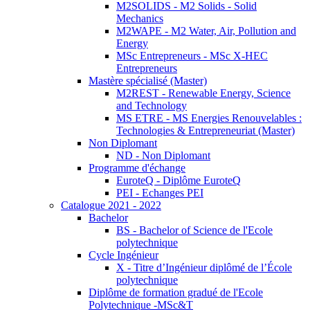
M2SOLIDS - M2 Solids - Solid
Mechanics
M2WAPE - M2 Water, Air, Pollution and
Energy
MSc Entrepreneurs - MSc X-HEC
Entrepreneurs
Mastère spécialisé (Master)
M2REST - Renewable Energy, Science
and Technology
MS ETRE - MS Energies Renouvelables :
Technologies & Entrepreneuriat (Master)
Non Diplomant
ND - Non Diplomant
Programme d'échange
EuroteQ - Diplôme EuroteQ
PEI - Echanges PEI
Catalogue 2021 - 2022
Bachelor
BS - Bachelor of Science de l'Ecole
polytechnique
Cycle Ingénieur
X - Titre d’Ingénieur diplômé de l’École
polytechnique
Diplôme de formation gradué de l'Ecole
Polytechnique -MSc&T