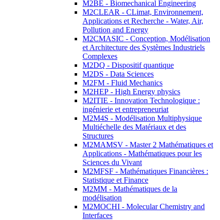
M2BE - Biomechanical Engineering
M2CLEAR - CLimat, Environnement,
Applications et Recherche - Water, Air,
Pollution and Energy
M2CMASIC - Conception, Modélisation
et Architecture des Systèmes Industriels
Complexes
M2DQ - Dispositif quantique
M2DS - Data Sciences
M2FM - Fluid Mechanics
M2HEP - High Energy physics
M2ITIE - Innovation Technologique :
ingénierie et entrepreneuriat
M2M4S - Modélisation Multiphysique
Multiéchelle des Matériaux et des
Structures
M2MAMSV - Master 2 Mathématiques et
Applications - Mathématiques pour les
Sciences du Vivant
M2MFSF - Mathématiques Financières :
Statistique et Finance
M2MM - Mathématiques de la
modélisation
M2MOCHI - Molecular Chemistry and
Interfaces