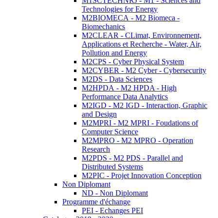
M1SCTECHNRJ - M1 - Sciences and
Technologies for Energy
M2BIOMECA - M2 Biomeca -
Biomechanics
M2CLEAR - CLimat, Environnement,
Applications et Recherche - Water, Air,
Pollution and Energy
M2CPS - Cyber Physical System
M2CYBER - M2 Cyber - Cybersecurity
M2DS - Data Sciences
M2HPDA - M2 HPDA - High
Performance Data Analytics
M2IGD - M2 IGD - Interaction, Graphic
and Design
M2MPRI - M2 MPRI - Foudations of
Computer Science
M2MPRO - M2 MPRO - Operation
Research
M2PDS - M2 PDS - Parallel and
Distributed Systems
M2PIC - Projet Innovation Conception
Non Diplomant
ND - Non Diplomant
Programme d'échange
PEI - Echanges PEI