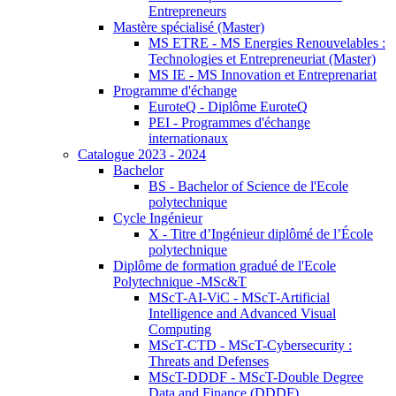
Entrepreneurs
Mastère spécialisé (Master)
MS ETRE - MS Energies Renouvelables :
Technologies et Entrepreneuriat (Master)
MS IE - MS Innovation et Entreprenariat
Programme d'échange
EuroteQ - Diplôme EuroteQ
PEI - Programmes d'échange
internationaux
Catalogue 2023 - 2024
Bachelor
BS - Bachelor of Science de l'Ecole
polytechnique
Cycle Ingénieur
X - Titre d’Ingénieur diplômé de l’École
polytechnique
Diplôme de formation gradué de l'Ecole
Polytechnique -MSc&T
MScT-AI-ViC - MScT-Artificial
Intelligence and Advanced Visual
Computing
MScT-CTD - MScT-Cybersecurity :
Threats and Defenses
MScT-DDDF - MScT-Double Degree
Data and Finance (DDDF)