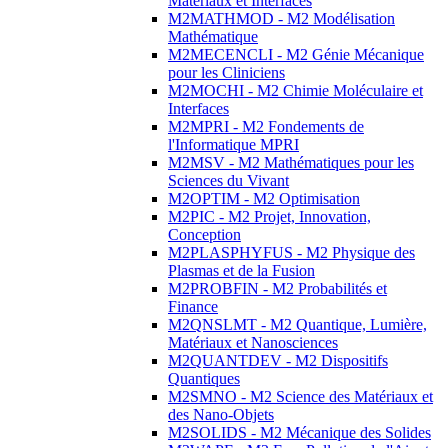
Matériaux et Interfaces
M2MATHMOD - M2 Modélisation
Mathématique
M2MECENCLI - M2 Génie Mécanique
pour les Cliniciens
M2MOCHI - M2 Chimie Moléculaire et
Interfaces
M2MPRI - M2 Fondements de
l'Informatique MPRI
M2MSV - M2 Mathématiques pour les
Sciences du Vivant
M2OPTIM - M2 Optimisation
M2PIC - M2 Projet, Innovation,
Conception
M2PLASPHYFUS - M2 Physique des
Plasmas et de la Fusion
M2PROBFIN - M2 Probabilités et
Finance
M2QNSLMT - M2 Quantique, Lumière,
Matériaux et Nanosciences
M2QUANTDEV - M2 Dispositifs
Quantiques
M2SMNO - M2 Science des Matériaux et
des Nano-Objets
M2SOLIDS - M2 Mécanique des Solides