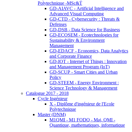
Polytechnique -MSc&T
GD-AIAVC - Artificial Intelligence and
Advanced Visual Computing
GD-CTD - Cybersecurity : Threats &
Defenses
GD-DSB - Data Science for Business
GD-ECOSEM - Ecotechnologies for
Sustainability & Environment
Management
GD-EDACF - Economics, Data Analytics
and Corporate Finance
GD-IOT - Internet of Things : Innovation
and Management Program (IoT)
GD-SCUP - Smart Cities and Urban
Policy
GD-STEEM - Energy Environment :
Science Technology & Management
Catalogue 2017 - 2018
Cycle Ingénieur
X - Diplôme d'ingénieur de l'Ecole
Polytechnique
Master (DNM)
M1QMI - M1 FODQ - Maj. QMI -
Quantique, mathematiques, informatique