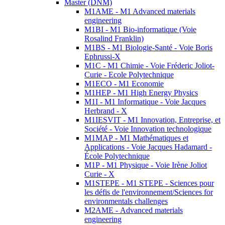
Master (DNM)
M1AME - M1 Advanced materials
engineering
M1BI - M1 Bio-informatique (Voie
Rosalind Franklin)
M1BS - M1 Biologie-Santé - Voie Boris
Ephrussi-X
M1C - M1 Chimie - Voie Fréderic Joliot-
Curie - Ecole Polytechnique
M1ECO - M1 Economie
M1HEP - M1 High Energy Physics
M1I - M1 Informatique - Voie Jacques
Herbrand - X
M1IESVIT - M1 Innovation, Entreprise, et
Société - Voie Innovation technologique
M1MAP - M1 Mathématiques et
Applications - Voie Jacques Hadamard -
École Polytechnique
M1P - M1 Physique - Voie Irène Joliot
Curie - X
M1STEPE - M1 STEPE - Sciences pour
les défis de l'environnement/Sciences for
environmentals challenges
M2AME - Advanced materials
engineering