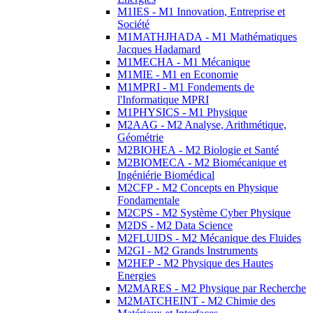
M1IES - M1 Innovation, Entreprise et
Société
M1MATHJHADA - M1 Mathématiques
Jacques Hadamard
M1MECHA - M1 Mécanique
M1MIE - M1 en Economie
M1MPRI - M1 Fondements de
l'Informatique MPRI
M1PHYSICS - M1 Physique
M2AAG - M2 Analyse, Arithmétique,
Géométrie
M2BIOHEA - M2 Biologie et Santé
M2BIOMECA - M2 Biomécanique et
Ingéniérie Biomédical
M2CFP - M2 Concepts en Physique
Fondamentale
M2CPS - M2 Système Cyber Physique
M2DS - M2 Data Science
M2FLUIDS - M2 Mécanique des Fluides
M2GI - M2 Grands Instruments
M2HEP - M2 Physique des Hautes
Energies
M2MARES - M2 Physique par Recherche
M2MATCHEINT - M2 Chimie des