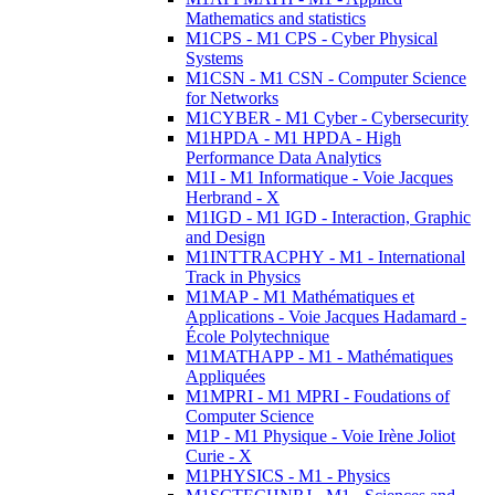
Mathematics and statistics
M1CPS - M1 CPS - Cyber Physical
Systems
M1CSN - M1 CSN - Computer Science
for Networks
M1CYBER - M1 Cyber - Cybersecurity
M1HPDA - M1 HPDA - High
Performance Data Analytics
M1I - M1 Informatique - Voie Jacques
Herbrand - X
M1IGD - M1 IGD - Interaction, Graphic
and Design
M1INTTRACPHY - M1 - International
Track in Physics
M1MAP - M1 Mathématiques et
Applications - Voie Jacques Hadamard -
École Polytechnique
M1MATHAPP - M1 - Mathématiques
Appliquées
M1MPRI - M1 MPRI - Foudations of
Computer Science
M1P - M1 Physique - Voie Irène Joliot
Curie - X
M1PHYSICS - M1 - Physics