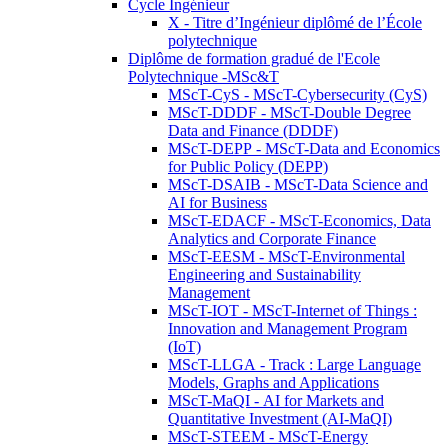
Cycle Ingénieur
X - Titre d’Ingénieur diplômé de l’École
polytechnique
Diplôme de formation gradué de l'Ecole
Polytechnique -MSc&T
MScT-CyS - MScT-Cybersecurity (CyS)
MScT-DDDF - MScT-Double Degree
Data and Finance (DDDF)
MScT-DEPP - MScT-Data and Economics
for Public Policy (DEPP)
MScT-DSAIB - MScT-Data Science and
AI for Business
MScT-EDACF - MScT-Economics, Data
Analytics and Corporate Finance
MScT-EESM - MScT-Environmental
Engineering and Sustainability
Management
MScT-IOT - MScT-Internet of Things :
Innovation and Management Program
(IoT)
MScT-LLGA - Track : Large Language
Models, Graphs and Applications
MScT-MaQI - AI for Markets and
Quantitative Investment (AI-MaQI)
MScT-STEEM - MScT-Energy