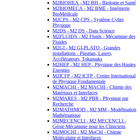
M2BIOHEA - M2 BH - Biologie et Santé
M2BIOMECA - M2 BME - Ingénierie
BioMédicale
M2CPS - M2 CPS - Système Cyber
Physique
M2DS - M2 DS - Data Science
M2FLUIDS - M2 Fluids - Mécanique des
Fluides
M2GI - M2 GI-PLATO - Grandes
installations - Plasmas, Lasers,
Accélérateurs, Tokamaks
M2HEP - M2 HEP - Physique des Hautes
Energies
M2ICFP - M2 ICFP - Centre International
de Physique Fondamentale
M2MACHI - M2 MACHI - Chimie des
Matériaux et Interfaces
M2MARES - M2 PBR - Physique par
Recherche
M2MATHMOD - M2 MM - Modélisation
Mathématique
M2MECENCLI - M2 MECENCLI -
Génie Mécanique pour les Cliniciens
M2MOCHI - M2 MoChI - Chimie
Moléculaire et Interfaces