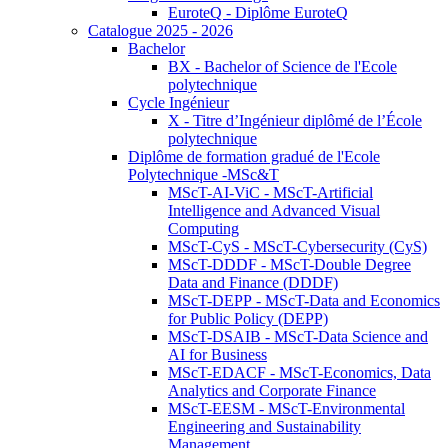
EuroteQ - Diplôme EuroteQ
Catalogue 2025 - 2026
Bachelor
BX - Bachelor of Science de l'Ecole
polytechnique
Cycle Ingénieur
X - Titre d’Ingénieur diplômé de l’École
polytechnique
Diplôme de formation gradué de l'Ecole
Polytechnique -MSc&T
MScT-AI-ViC - MScT-Artificial
Intelligence and Advanced Visual
Computing
MScT-CyS - MScT-Cybersecurity (CyS)
MScT-DDDF - MScT-Double Degree
Data and Finance (DDDF)
MScT-DEPP - MScT-Data and Economics
for Public Policy (DEPP)
MScT-DSAIB - MScT-Data Science and
AI for Business
MScT-EDACF - MScT-Economics, Data
Analytics and Corporate Finance
MScT-EESM - MScT-Environmental
Engineering and Sustainability
Management