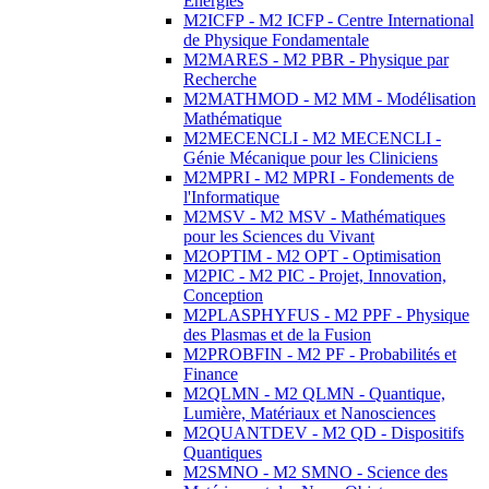
Energies
M2ICFP - M2 ICFP - Centre International
de Physique Fondamentale
M2MARES - M2 PBR - Physique par
Recherche
M2MATHMOD - M2 MM - Modélisation
Mathématique
M2MECENCLI - M2 MECENCLI -
Génie Mécanique pour les Cliniciens
M2MPRI - M2 MPRI - Fondements de
l'Informatique
M2MSV - M2 MSV - Mathématiques
pour les Sciences du Vivant
M2OPTIM - M2 OPT - Optimisation
M2PIC - M2 PIC - Projet, Innovation,
Conception
M2PLASPHYFUS - M2 PPF - Physique
des Plasmas et de la Fusion
M2PROBFIN - M2 PF - Probabilités et
Finance
M2QLMN - M2 QLMN - Quantique,
Lumière, Matériaux et Nanosciences
M2QUANTDEV - M2 QD - Dispositifs
Quantiques
M2SMNO - M2 SMNO - Science des