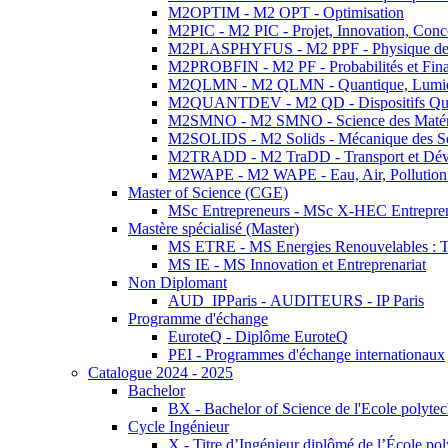
M2OPTIM - M2 OPT - Optimisation
M2PIC - M2 PIC - Projet, Innovation, Conc
M2PLASPHYFUS - M2 PPF - Physique des P
M2PROBFIN - M2 PF - Probabilités et Fin
M2QLMN - M2 QLMN - Quantique, Lumière
M2QUANTDEV - M2 QD - Dispositifs Qua
M2SMNO - M2 SMNO - Science des Matéri
M2SOLIDS - M2 Solids - Mécanique des So
M2TRADD - M2 TraDD - Transport et Dév
M2WAPE - M2 WAPE - Eau, Air, Pollution 
Master of Science (CGE)
MSc Entrepreneurs - MSc X-HEC Entrepre
Mastère spécialisé (Master)
MS ETRE - MS Energies Renouvelables : Tec
MS IE - MS Innovation et Entreprenariat
Non Diplomant
AUD_IPParis - AUDITEURS - IP Paris
Programme d'échange
EuroteQ - Diplôme EuroteQ
PEI - Programmes d'échange internationaux
Catalogue 2024 - 2025
Bachelor
BX - Bachelor of Science de l'Ecole polyte
Cycle Ingénieur
X - Titre d’Ingénieur diplômé de l’École po