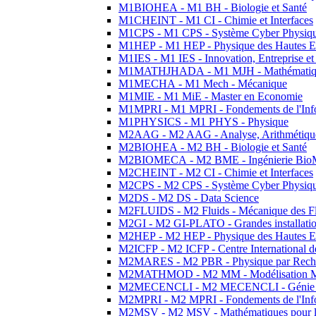
M1BIOHEA - M1 BH - Biologie et Santé
M1CHEINT - M1 CI - Chimie et Interfaces
M1CPS - M1 CPS - Système Cyber Physiq
M1HEP - M1 HEP - Physique des Hautes E
M1IES - M1 IES - Innovation, Entreprise et
M1MATHJHADA - M1 MJH - Mathématiqu
M1MECHA - M1 Mech - Mécanique
M1MIE - M1 MiE - Master en Economie
M1MPRI - M1 MPRI - Fondements de l'Inf
M1PHYSICS - M1 PHYS - Physique
M2AAG - M2 AAG - Analyse, Arithmétique
M2BIOHEA - M2 BH - Biologie et Santé
M2BIOMECA - M2 BME - Ingénierie BioM
M2CHEINT - M2 CI - Chimie et Interfaces
M2CPS - M2 CPS - Système Cyber Physiq
M2DS - M2 DS - Data Science
M2FLUIDS - M2 Fluids - Mécanique des Fl
M2GI - M2 GI-PLATO - Grandes installation
M2HEP - M2 HEP - Physique des Hautes E
M2ICFP - M2 ICFP - Centre International 
M2MARES - M2 PBR - Physique par Rech
M2MATHMOD - M2 MM - Modélisation M
M2MECENCLI - M2 MECENCLI - Génie Méc
M2MPRI - M2 MPRI - Fondements de l'Inf
M2MSV - M2 MSV - Mathématiques pour le