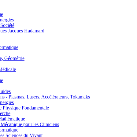
ue
nergies
 Société
es Jacques Hadamard
ormatique
, Géométrie
édicale
ue
uides
s - Plasmas, Lasers, Accélérateurs, Tokamaks
nergies
de Physique Fondamentale
erche
athématique
anique pour les Cliniciens
ormatique
s Sciences du Vivant