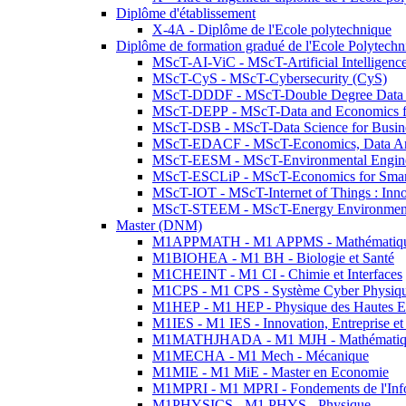
Diplôme d'établissement
X-4A - Diplôme de l'Ecole polytechnique
Diplôme de formation gradué de l'Ecole Polytec
MScT-AI-ViC - MScT-Artificial Intelligen
MScT-CyS - MScT-Cybersecurity (CyS)
MScT-DDDF - MScT-Double Degree Data 
MScT-DEPP - MScT-Data and Economics fo
MScT-DSB - MScT-Data Science for Busin
MScT-EDACF - MScT-Economics, Data Anal
MScT-EESM - MScT-Environmental Enginee
MScT-ESCLiP - MScT-Economics for Smart 
MScT-IOT - MScT-Internet of Things : Inn
MScT-STEEM - MScT-Energy Environment 
Master (DNM)
M1APPMATH - M1 APPMS - Mathématiques A
M1BIOHEA - M1 BH - Biologie et Santé
M1CHEINT - M1 CI - Chimie et Interfaces
M1CPS - M1 CPS - Système Cyber Physiq
M1HEP - M1 HEP - Physique des Hautes E
M1IES - M1 IES - Innovation, Entreprise et
M1MATHJHADA - M1 MJH - Mathématiqu
M1MECHA - M1 Mech - Mécanique
M1MIE - M1 MiE - Master en Economie
M1MPRI - M1 MPRI - Fondements de l'Inf
M1PHYSICS - M1 PHYS - Physique