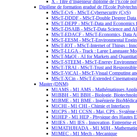
X - Titre d’Ingénieur diplômé de l’École po
Diplôme de formation gradué de l'Ecole Polytec
MScT-CyS - MScT-Cybersecurity (CyS)
MScT-DDDF - MScT-Double Degree Data 
MScT-DEPP - MScT-Data and Economics fo
MScT-DSAIB - MScT-Data Science and AI 
MScT-EDACF - MScT-Economics, Data Anal
MScT-EESM - MScT-Environmental Enginee
MScT-IOT - MScT-Internet of Things : Inn
MScT-LLGA - Track : Large Language Mode
MScT-MaQI - AI for Markets and Quantitat
MScT-STEEM - MScT-Energy Environment 
MScT-TRAI - MScT-Trust and Responsible
MScT-ViCAI - MScT-Visual Computing and
MScT-XCin - MScT-Extended Cinematogr
Master (DNM)
M1AMS - M1 AMS - Mathématiques Appliqué
M1BBH - M1 BBH - Biologie, Biotechnolog
M1BME - M1 BME - Ingénierie BioMédica
M1CHI - M1 CHI - Chimie et Interfaces
M1CPS - M1 CCSN - Maj. CPS - Système 
M1HEP - M1 HEP - Physique des Hautes E
M1IES - M1 IES - Innovation, Entreprise et
M1MATHJHADA - M1 MJH - Mathematiqu
M1MEC - M1 Mech - Mecanique