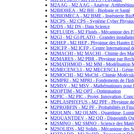
M2AAG - M2 AAG - Analyse, Arithmétique
M2BIOHEA - M2 BH - Biologie et Santé
M2BIOMECA - M2 BME - Ingénierie BioM
M2CPS - M2 CPS - Système Cyber Physiq
M2DS - M2 DS - Data Science
M2FLUIDS - M2 Fluids - Mécanique des Fl
M2GI - M2 GI-PLATO - Grandes installation
M2HEP - M2 HEP - Physique des Hautes E
M2ICFP - M2 ICFP - Centre International 
M2MACHI - M2 MACHI - Chimie des Matéri
M2MARES - M2 PBR - Physique par Rech
M2MATHMOD - M2 MM - Modélisation M
M2MECENCLI - M2 MECENCLI - Génie Méc
M2MOCHI - M2 MoChI - Chimie Moléculaire
M2MPRI - M2 MPRI - Fondements de l'Inf
M2MSV - M2 MSV - Mathématiques pour le
M2OPTIM - M2 OPT - Optimisation
M2PIC - M2 PIC - Projet, Innovation, Conc
M2PLASPHYFUS - M2 PPF - Physique des P
M2PROBFIN - M2 PF - Probabilités et Fin
M2QLMN - M2 QLMN - Quantique, Lumière
M2QUANTDEV - M2 QD - Dispositifs Qua
M2SMNO - M2 SMNO - Science des Matéri
M2SOLIDS - M2 Solids - Mécanique des So