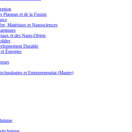
eption
lasmas et de la Fusion
ance
, Matériaux et Nanosciences
ntiques
aux et des Nano-Objets
lides
eloppement Durable
et Énergies
neurs
hnologies et Entrepreneuriat (Master)
chnique
lytechnique