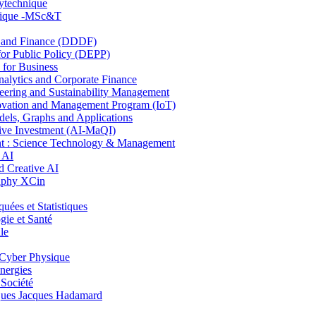
lytechnique
hnique -MSc&T
and Finance (DDDF)
r Public Policy (DEPP)
for Business
ytics and Corporate Finance
ring and Sustainability Management
ovation and Management Program (IoT)
ls, Graphs and Applications
ive Investment (AI-MaQI)
: Science Technology & Management
 AI
 Creative AI
aphy XCin
es et Statistiques
ie et Santé
le
Cyber Physique
nergies
 Société
es Jacques Hadamard