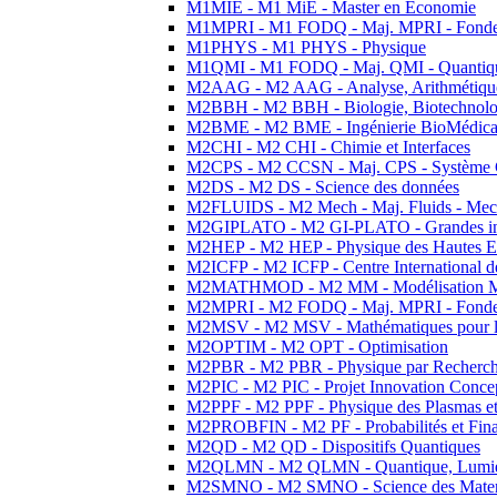
M1MIE - M1 MiE - Master en Economie
M1MPRI - M1 FODQ - Maj. MPRI - Fondeme
M1PHYS - M1 PHYS - Physique
M1QMI - M1 FODQ - Maj. QMI - Quantique
M2AAG - M2 AAG - Analyse, Arithmétique
M2BBH - M2 BBH - Biologie, Biotechnolog
M2BME - M2 BME - Ingénierie BioMédica
M2CHI - M2 CHI - Chimie et Interfaces
M2CPS - M2 CCSN - Maj. CPS - Système 
M2DS - M2 DS - Science des données
M2FLUIDS - M2 Mech - Maj. Fluids - Meca
M2GIPLATO - M2 GI-PLATO - Grandes instal
M2HEP - M2 HEP - Physique des Hautes E
M2ICFP - M2 ICFP - Centre International 
M2MATHMOD - M2 MM - Modélisation M
M2MPRI - M2 FODQ - Maj. MPRI - Fondeme
M2MSV - M2 MSV - Mathématiques pour le
M2OPTIM - M2 OPT - Optimisation
M2PBR - M2 PBR - Physique par Recherc
M2PIC - M2 PIC - Projet Innovation Conce
M2PPF - M2 PPF - Physique des Plasmas et
M2PROBFIN - M2 PF - Probabilités et Fin
M2QD - M2 QD - Dispositifs Quantiques
M2QLMN - M2 QLMN - Quantique, Lumiere
M2SMNO - M2 SMNO - Science des Materi