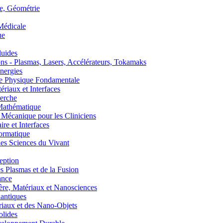
, Géométrie
édicale
ue
uides
s - Plasmas, Lasers, Accélérateurs, Tokamaks
nergies
de Physique Fondamentale
aux et Interfaces
erche
athématique
anique pour les Cliniciens
 et Interfaces
ormatique
s Sciences du Vivant
eption
lasmas et de la Fusion
ance
, Matériaux et Nanosciences
ntiques
aux et des Nano-Objets
lides