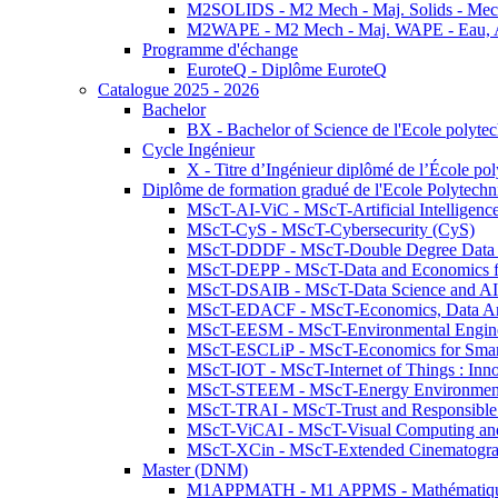
M2SOLIDS - M2 Mech - Maj. Solids - Meca
M2WAPE - M2 Mech - Maj. WAPE - Eau, Air
Programme d'échange
EuroteQ - Diplôme EuroteQ
Catalogue 2025 - 2026
Bachelor
BX - Bachelor of Science de l'Ecole polyte
Cycle Ingénieur
X - Titre d’Ingénieur diplômé de l’École po
Diplôme de formation gradué de l'Ecole Polytec
MScT-AI-ViC - MScT-Artificial Intelligen
MScT-CyS - MScT-Cybersecurity (CyS)
MScT-DDDF - MScT-Double Degree Data 
MScT-DEPP - MScT-Data and Economics fo
MScT-DSAIB - MScT-Data Science and AI 
MScT-EDACF - MScT-Economics, Data Anal
MScT-EESM - MScT-Environmental Enginee
MScT-ESCLiP - MScT-Economics for Smart 
MScT-IOT - MScT-Internet of Things : Inn
MScT-STEEM - MScT-Energy Environment 
MScT-TRAI - MScT-Trust and Responsible
MScT-ViCAI - MScT-Visual Computing and
MScT-XCin - MScT-Extended Cinematogr
Master (DNM)
M1APPMATH - M1 APPMS - Mathématiques A