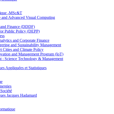
hnique -MSc&T
ce and Advanced Visual Computing
and Finance (DDDF)
r Public Policy (DEPP)
ess
ytics and Corporate Finance
ring and Sustainability Management
Cities and Climate Policy
ovation and Management Program (IoT)
: Science Technology & Management
ppliquées et Statistiques
ue
nergies
 Société
es Jacques Hadamard
ormatique