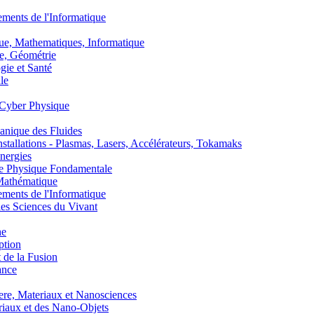
nts de l'Informatique
, Mathematiques, Informatique
, Géométrie
ie et Santé
le
Cyber Physique
nique des Fluides
lations - Plasmas, Lasers, Accélérateurs, Tokamaks
nergies
de Physique Fondamentale
athématique
nts de l'Informatique
s Sciences du Vivant
he
ption
 de la Fusion
ance
, Materiaux et Nanosciences
aux et des Nano-Objets