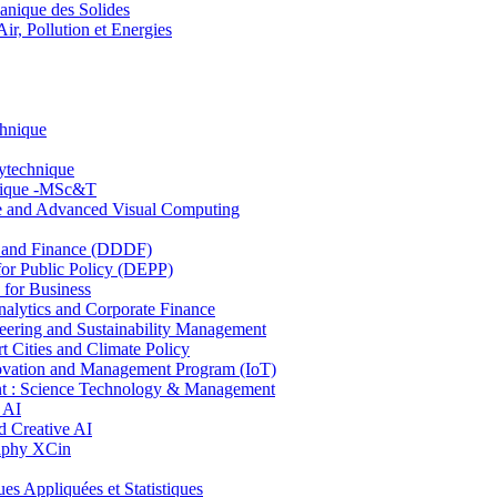
nique des Solides
, Pollution et Energies
chnique
lytechnique
hnique -MSc&T
ce and Advanced Visual Computing
and Finance (DDDF)
r Public Policy (DEPP)
for Business
ytics and Corporate Finance
ring and Sustainability Management
Cities and Climate Policy
ovation and Management Program (IoT)
: Science Technology & Management
 AI
 Creative AI
aphy XCin
ppliquées et Statistiques