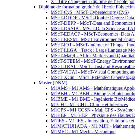
X - Titre d’Ingénieur diplômé de l’École po
Diplôme de formation gradué de l'Ecole Polytec
MScT-CyS - MScT-Cybersecurity (CyS)
MScT-DDDF - MScT-Double Degree Data 
MScT-DEPP - MScT-Data and Economics fo
MScT-DSAIB - MScT-Data Science and AI 
MScT-EDACF - MScT-Economics, Data Anal
MScT-EESM - MScT-Environmental Enginee
MScT-IOT - MScT-Internet of Things : Inn
MScT-LLGA - Track : Large Language Mode
MScT-MaQI - AI for Markets and Quantitat
MScT-STEEM - MScT-Energy Environment 
MScT-TRAI - MScT-Trust and Responsible
MScT-ViCAI - MScT-Visual Computing and
MScT-XCin - MScT-Extended Cinematogr
Master (DNM)
M1AMS - M1 AMS - Mathématiques Appliqué
M1BBH - M1 BBH - Biologie, Biotechnolog
M1BME - M1 BME - Ingénierie BioMédica
M1CHI - M1 CHI - Chimie et Interfaces
M1CPS - M1 CCSN - Maj. CPS - Système 
M1HEP - M1 HEP - Physique des Hautes E
M1IES - M1 IES - Innovation, Entreprise et
M1MATHJHADA - M1 MJH - Mathematiqu
M1MEC - M1 Mech - Mecanique