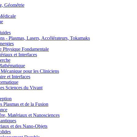
, Géométrie
édicale
ue
uides
s - Plasmas, Lasers, Accélérateurs, Tokamaks
nergies
de Physique Fondamentale
aux et Interfaces
erche
athématique
anique pour les Cliniciens
 et Interfaces
ormatique
s Sciences du Vivant
eption
lasmas et de la Fusion
ance
, Matériaux et Nanosciences
ntiques
aux et des Nano-Objets
lides