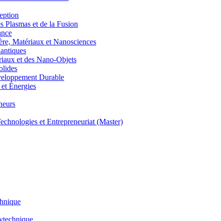
eption
lasmas et de la Fusion
ance
, Matériaux et Nanosciences
ntiques
aux et des Nano-Objets
lides
eloppement Durable
et Énergies
neurs
hnologies et Entrepreneuriat (Master)
chnique
lytechnique