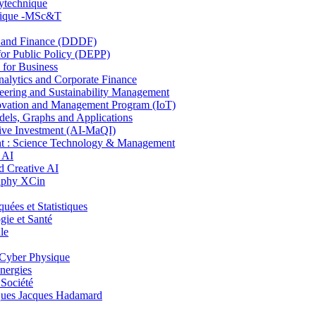
lytechnique
hnique -MSc&T
and Finance (DDDF)
r Public Policy (DEPP)
for Business
ytics and Corporate Finance
ring and Sustainability Management
ovation and Management Program (IoT)
ls, Graphs and Applications
ive Investment (AI-MaQI)
: Science Technology & Management
 AI
 Creative AI
aphy XCin
es et Statistiques
ie et Santé
le
Cyber Physique
nergies
 Société
es Jacques Hadamard