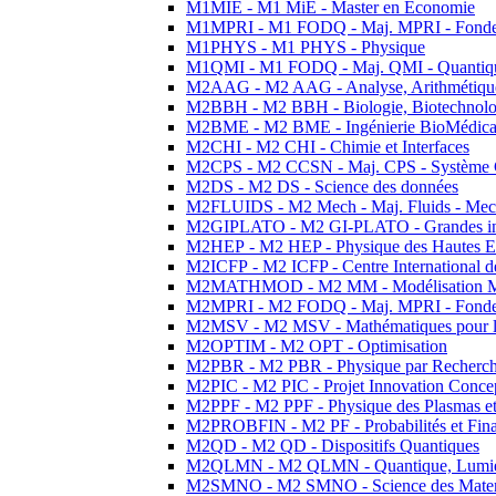
M1MIE - M1 MiE - Master en Economie
M1MPRI - M1 FODQ - Maj. MPRI - Fondeme
M1PHYS - M1 PHYS - Physique
M1QMI - M1 FODQ - Maj. QMI - Quantique
M2AAG - M2 AAG - Analyse, Arithmétique
M2BBH - M2 BBH - Biologie, Biotechnolog
M2BME - M2 BME - Ingénierie BioMédica
M2CHI - M2 CHI - Chimie et Interfaces
M2CPS - M2 CCSN - Maj. CPS - Système 
M2DS - M2 DS - Science des données
M2FLUIDS - M2 Mech - Maj. Fluids - Meca
M2GIPLATO - M2 GI-PLATO - Grandes instal
M2HEP - M2 HEP - Physique des Hautes E
M2ICFP - M2 ICFP - Centre International 
M2MATHMOD - M2 MM - Modélisation M
M2MPRI - M2 FODQ - Maj. MPRI - Fondeme
M2MSV - M2 MSV - Mathématiques pour le
M2OPTIM - M2 OPT - Optimisation
M2PBR - M2 PBR - Physique par Recherc
M2PIC - M2 PIC - Projet Innovation Conce
M2PPF - M2 PPF - Physique des Plasmas et
M2PROBFIN - M2 PF - Probabilités et Fin
M2QD - M2 QD - Dispositifs Quantiques
M2QLMN - M2 QLMN - Quantique, Lumiere
M2SMNO - M2 SMNO - Science des Materi