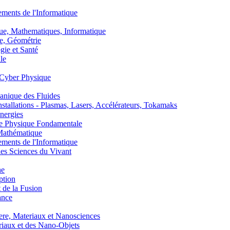
nts de l'Informatique
, Mathematiques, Informatique
, Géométrie
ie et Santé
le
Cyber Physique
nique des Fluides
lations - Plasmas, Lasers, Accélérateurs, Tokamaks
nergies
de Physique Fondamentale
athématique
nts de l'Informatique
s Sciences du Vivant
he
ption
 de la Fusion
ance
, Materiaux et Nanosciences
aux et des Nano-Objets