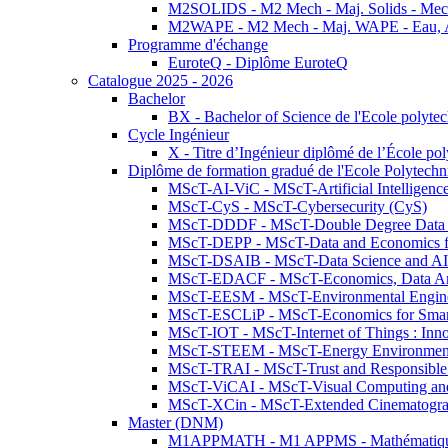
M2SOLIDS - M2 Mech - Maj. Solids - Meca
M2WAPE - M2 Mech - Maj. WAPE - Eau, Air
Programme d'échange
EuroteQ - Diplôme EuroteQ
Catalogue 2025 - 2026
Bachelor
BX - Bachelor of Science de l'Ecole polyte
Cycle Ingénieur
X - Titre d’Ingénieur diplômé de l’École po
Diplôme de formation gradué de l'Ecole Polytec
MScT-AI-ViC - MScT-Artificial Intelligen
MScT-CyS - MScT-Cybersecurity (CyS)
MScT-DDDF - MScT-Double Degree Data 
MScT-DEPP - MScT-Data and Economics fo
MScT-DSAIB - MScT-Data Science and AI 
MScT-EDACF - MScT-Economics, Data Anal
MScT-EESM - MScT-Environmental Enginee
MScT-ESCLiP - MScT-Economics for Smart 
MScT-IOT - MScT-Internet of Things : Inn
MScT-STEEM - MScT-Energy Environment 
MScT-TRAI - MScT-Trust and Responsible
MScT-ViCAI - MScT-Visual Computing and
MScT-XCin - MScT-Extended Cinematogr
Master (DNM)
M1APPMATH - M1 APPMS - Mathématiques A