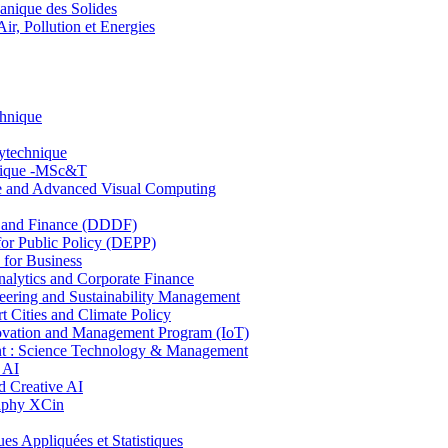
nique des Solides
, Pollution et Energies
chnique
lytechnique
hnique -MSc&T
ce and Advanced Visual Computing
and Finance (DDDF)
r Public Policy (DEPP)
for Business
ytics and Corporate Finance
ring and Sustainability Management
Cities and Climate Policy
ovation and Management Program (IoT)
: Science Technology & Management
 AI
 Creative AI
aphy XCin
ppliquées et Statistiques