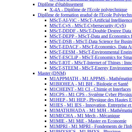
Diplôme d'établissement
X-4A - Diplôme de l'Ecole polytechnique
Diplôme de formation gradué de l'Ecole Polytec
MScT-AI-ViC - MScT-Artificial Intelligen
MScT-CyS - MScT-Cybersecurity (CyS)
MScT-DDDF - MScT-Double Degree Data 
MScT-DEPP - MScT-Data and Economics fo
MScT-DSB - MScT-Data Science for Busin
MScT-EDACF - MScT-Economics, Data Anal
MScT-EESM - MScT-Environmental Enginee
MScT-ESCLiP - MScT-Economics for Smart 
MScT-IOT - MScT-Internet of Things : Inn
MScT-STEEM - MScT-Energy Environment 
Master (DNM)
M1APPMATH - M1 APPMS - Mathématiques A
M1BIOHEA - M1 BH - Biologie et Santé
M1CHEINT - M1 CI - Chimie et Interfaces
M1CPS - M1 CPS - Système Cyber Physiq
M1HEP - M1 HEP - Physique des Hautes E
M1IES - M1 IES - Innovation, Entreprise et
M1MATHJHADA - M1 MJH - Mathématiqu
M1MECHA - M1 Mech - Mécanique
M1MIE - M1 MiE - Master en Economie
M1MPRI - M1 MPRI - Fondements de l'Inf
M1PHYSICS - M1 PHYS - Physique