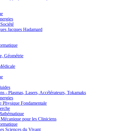
ue
nergies
 Société
es Jacques Hadamard
ormatique
, Géométrie
édicale
ue
uides
s - Plasmas, Lasers, Accélérateurs, Tokamaks
nergies
de Physique Fondamentale
erche
athématique
anique pour les Cliniciens
ormatique
s Sciences du Vivant