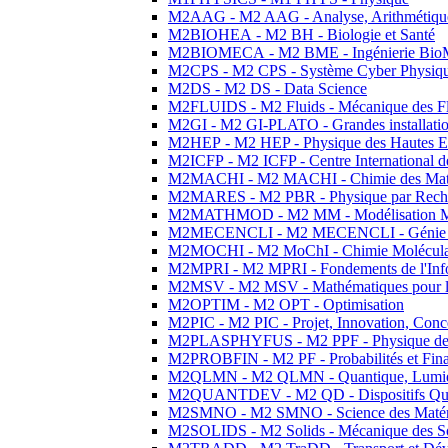
M2AAG - M2 AAG - Analyse, Arithmétique
M2BIOHEA - M2 BH - Biologie et Santé
M2BIOMECA - M2 BME - Ingénierie BioM
M2CPS - M2 CPS - Système Cyber Physiq
M2DS - M2 DS - Data Science
M2FLUIDS - M2 Fluids - Mécanique des Fl
M2GI - M2 GI-PLATO - Grandes installation
M2HEP - M2 HEP - Physique des Hautes E
M2ICFP - M2 ICFP - Centre International 
M2MACHI - M2 MACHI - Chimie des Matéri
M2MARES - M2 PBR - Physique par Rech
M2MATHMOD - M2 MM - Modélisation M
M2MECENCLI - M2 MECENCLI - Génie Méc
M2MOCHI - M2 MoChI - Chimie Moléculaire
M2MPRI - M2 MPRI - Fondements de l'Inf
M2MSV - M2 MSV - Mathématiques pour le
M2OPTIM - M2 OPT - Optimisation
M2PIC - M2 PIC - Projet, Innovation, Conc
M2PLASPHYFUS - M2 PPF - Physique des P
M2PROBFIN - M2 PF - Probabilités et Fin
M2QLMN - M2 QLMN - Quantique, Lumière
M2QUANTDEV - M2 QD - Dispositifs Qua
M2SMNO - M2 SMNO - Science des Matéri
M2SOLIDS - M2 Solids - Mécanique des So