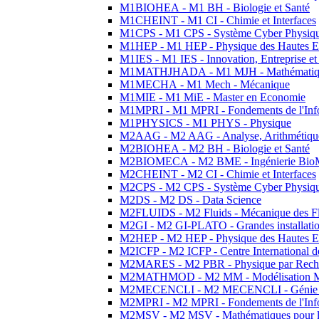
M1BIOHEA - M1 BH - Biologie et Santé
M1CHEINT - M1 CI - Chimie et Interfaces
M1CPS - M1 CPS - Système Cyber Physiq
M1HEP - M1 HEP - Physique des Hautes E
M1IES - M1 IES - Innovation, Entreprise et
M1MATHJHADA - M1 MJH - Mathématiqu
M1MECHA - M1 Mech - Mécanique
M1MIE - M1 MiE - Master en Economie
M1MPRI - M1 MPRI - Fondements de l'Inf
M1PHYSICS - M1 PHYS - Physique
M2AAG - M2 AAG - Analyse, Arithmétique
M2BIOHEA - M2 BH - Biologie et Santé
M2BIOMECA - M2 BME - Ingénierie BioM
M2CHEINT - M2 CI - Chimie et Interfaces
M2CPS - M2 CPS - Système Cyber Physiq
M2DS - M2 DS - Data Science
M2FLUIDS - M2 Fluids - Mécanique des Fl
M2GI - M2 GI-PLATO - Grandes installation
M2HEP - M2 HEP - Physique des Hautes E
M2ICFP - M2 ICFP - Centre International 
M2MARES - M2 PBR - Physique par Rech
M2MATHMOD - M2 MM - Modélisation M
M2MECENCLI - M2 MECENCLI - Génie Méc
M2MPRI - M2 MPRI - Fondements de l'Inf
M2MSV - M2 MSV - Mathématiques pour le