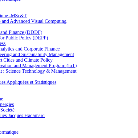
hnique -MSc&T
ce and Advanced Visual Computing
and Finance (DDDF)
r Public Policy (DEPP)
ess
ytics and Corporate Finance
ring and Sustainability Management
Cities and Climate Policy
ovation and Management Program (IoT)
: Science Technology & Management
ppliquées et Statistiques
ue
nergies
 Société
es Jacques Hadamard
ormatique