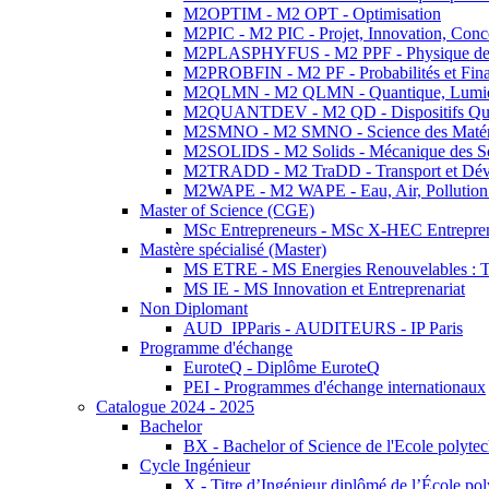
M2OPTIM - M2 OPT - Optimisation
M2PIC - M2 PIC - Projet, Innovation, Conc
M2PLASPHYFUS - M2 PPF - Physique des P
M2PROBFIN - M2 PF - Probabilités et Fin
M2QLMN - M2 QLMN - Quantique, Lumière
M2QUANTDEV - M2 QD - Dispositifs Qua
M2SMNO - M2 SMNO - Science des Matéri
M2SOLIDS - M2 Solids - Mécanique des So
M2TRADD - M2 TraDD - Transport et Dév
M2WAPE - M2 WAPE - Eau, Air, Pollution 
Master of Science (CGE)
MSc Entrepreneurs - MSc X-HEC Entrepre
Mastère spécialisé (Master)
MS ETRE - MS Energies Renouvelables : Tec
MS IE - MS Innovation et Entreprenariat
Non Diplomant
AUD_IPParis - AUDITEURS - IP Paris
Programme d'échange
EuroteQ - Diplôme EuroteQ
PEI - Programmes d'échange internationaux
Catalogue 2024 - 2025
Bachelor
BX - Bachelor of Science de l'Ecole polyte
Cycle Ingénieur
X - Titre d’Ingénieur diplômé de l’École po