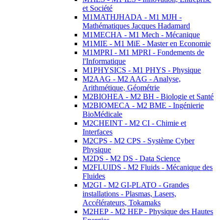
et Société
M1MATHJHADA - M1 MJH -
Mathématiques Jacques Hadamard
M1MECHA - M1 Mech - Mécanique
M1MIE - M1 MiE - Master en Economie
M1MPRI - M1 MPRI - Fondements de
l'Informatique
M1PHYSICS - M1 PHYS - Physique
M2AAG - M2 AAG - Analyse,
Arithmétique, Géométrie
M2BIOHEA - M2 BH - Biologie et Santé
M2BIOMECA - M2 BME - Ingénierie
BioMédicale
M2CHEINT - M2 CI - Chimie et
Interfaces
M2CPS - M2 CPS - Système Cyber
Physique
M2DS - M2 DS - Data Science
M2FLUIDS - M2 Fluids - Mécanique des
Fluides
M2GI - M2 GI-PLATO - Grandes
installations - Plasmas, Lasers,
Accélérateurs, Tokamaks
M2HEP - M2 HEP - Physique des Hautes