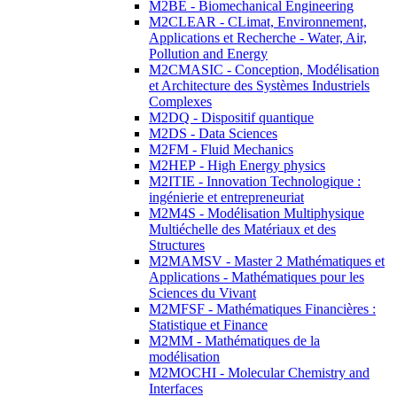
M2BE - Biomechanical Engineering
M2CLEAR - CLimat, Environnement,
Applications et Recherche - Water, Air,
Pollution and Energy
M2CMASIC - Conception, Modélisation
et Architecture des Systèmes Industriels
Complexes
M2DQ - Dispositif quantique
M2DS - Data Sciences
M2FM - Fluid Mechanics
M2HEP - High Energy physics
M2ITIE - Innovation Technologique :
ingénierie et entrepreneuriat
M2M4S - Modélisation Multiphysique
Multiéchelle des Matériaux et des
Structures
M2MAMSV - Master 2 Mathématiques et
Applications - Mathématiques pour les
Sciences du Vivant
M2MFSF - Mathématiques Financières :
Statistique et Finance
M2MM - Mathématiques de la
modélisation
M2MOCHI - Molecular Chemistry and
Interfaces