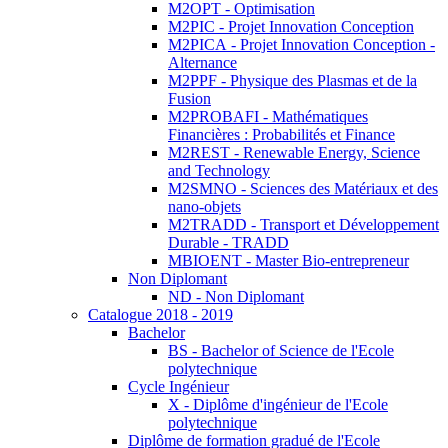
M2OPT - Optimisation
M2PIC - Projet Innovation Conception
M2PICA - Projet Innovation Conception -
Alternance
M2PPF - Physique des Plasmas et de la
Fusion
M2PROBAFI - Mathématiques
Financières : Probabilités et Finance
M2REST - Renewable Energy, Science
and Technology
M2SMNO - Sciences des Matériaux et des
nano-objets
M2TRADD - Transport et Développement
Durable - TRADD
MBIOENT - Master Bio-entrepreneur
Non Diplomant
ND - Non Diplomant
Catalogue 2018 - 2019
Bachelor
BS - Bachelor of Science de l'Ecole
polytechnique
Cycle Ingénieur
X - Diplôme d'ingénieur de l'Ecole
polytechnique
Diplôme de formation gradué de l'Ecole