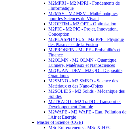
M2MPRI - M2 MPRI - Fondements de
l'Informatique
M2MSV - M2 MSV - Mathématiques
pour les Sciences du Vivant
M2OPTIM - M2 OPT - Optimisation
M2PIC - M2 PIC - Projet, Innovation,
Conception
M2PLASPHYFUS - M2 PPF - Physique
des Plasmas et de la Fusion
M2PROBFIN - M2 PF - Probabilités et
Finance
M2QLMN - M2 QLMN - Quantique,
Lumière, Matériaux et Nanosciences
M2QUANTDEV - M2 QD - Dispositifs
Quantiques
M2SMNO - M2 SMNO - Science des
Matériaux et des Nano-Objets
M2SOLIDS - M2 Solids - Mécanique des
Solides
M2TRADD - M2 TraDD - Transport et
Développement Durable
M2WAPE - M2 WAPE - Eau, Pollution de
l'Air et Energie
Master of Science (CGE)
MSc Entrepreneurs - MSc X-HEC