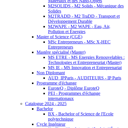
Matériaux et des Nano-Objets
M2SOLIDS - M2 Solids - Mécanique des
Solides
M2TRADD - M2 TraDD - Transport et
Développement Durable
M2WAPE - M2 WAPE - Eau, Air,
Pollution et Énergies
Master of Science (CGE)
MSc Entrepreneurs - MSc X-HEC
Entrepreneurs
Mastère spécialisé (Master)
MS ETRE - MS Energies Renouvelables :
Technologies et Entrepreneuriat (Master)
MS IE - MS Innovation et Entreprenariat
Non Diplomant
AUD_IPParis - AUDITEURS - IP Paris
Programme d'échange
EuroteQ - Diplôme EuroteQ
PEI - Programmes d'échange
internationaux
Catalogue 2024 - 2025
Bachelor
BX - Bachelor of Science de l'Ecole
polytechnique
Cycle Ingénieur