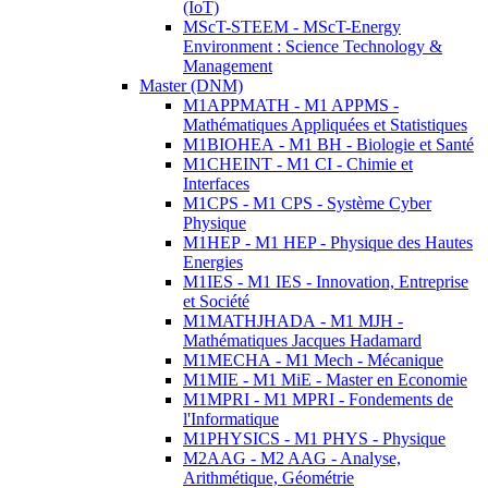
(IoT)
MScT-STEEM - MScT-Energy
Environment : Science Technology &
Management
Master (DNM)
M1APPMATH - M1 APPMS -
Mathématiques Appliquées et Statistiques
M1BIOHEA - M1 BH - Biologie et Santé
M1CHEINT - M1 CI - Chimie et
Interfaces
M1CPS - M1 CPS - Système Cyber
Physique
M1HEP - M1 HEP - Physique des Hautes
Energies
M1IES - M1 IES - Innovation, Entreprise
et Société
M1MATHJHADA - M1 MJH -
Mathématiques Jacques Hadamard
M1MECHA - M1 Mech - Mécanique
M1MIE - M1 MiE - Master en Economie
M1MPRI - M1 MPRI - Fondements de
l'Informatique
M1PHYSICS - M1 PHYS - Physique
M2AAG - M2 AAG - Analyse,
Arithmétique, Géométrie