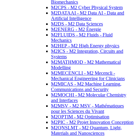
Biomechanics
M2CPS - M2 Cyber Physical System
M2DATAAI - M2 Data AI - Data and
Artificial Intelligence
M2DS - M2 Data Sciences
M2ENERG - M2 Énergie
M2FLUIDS - M2 Fluids - Fluid
Mechanics
M2HEP - M2 High Energy physics
M2ICS - M2 Integration, Circuits and
Systems
M2MATHMOD - M2 Mathematical
Modelling
M2MECENCLI - M2 Mecencli -
Mechanical Engineering for Clinicians
M2MICAS - M2 Machine Learning,
Communications and Security
M2MOCHI - M2 Molecular Chemistry
and Interfaces
M2MSV - M2 MSV - Mathématiques
pour les Sciences du Vivant
M2OPTIM - M2 Optimisation
M2PIC - M2 Projet Innovation Conception
M2QNSLMT - M2 Quantum, Light,
Materials and Nanosciences