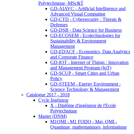
Polytechnique -MSc&T
GD-AIAVC - Artificial Intelligence and
Advanced Visual Computing
GD-CTD - Cybersecurity : Threats &
Defenses
GD-DSB - Data Science for Business
GD-ECOSEM - Ecotechnologies for
Sustainability & Environment
Management
GD-EDACF - Economics, Data Analytics
and Corporate Finance
GD-IOT - Internet of Things : Innovation
and Management Program (IoT)
GD-SCUP - Smart Cities and Urban
Policy
GD-STEEM - Energy Environment :
Science Technology & Management
Catalogue 2017 - 2018
Cycle Ingénieur
X - Diplôme d'ingénieur de l'Ecole
Polytechnique
Master (DNM)
M1QMI - M1 FODQ - Maj. QMI -
Quantique, mathematiques, informatique