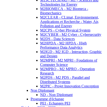
M1SCTECHNRJ - M1 - Sciences and
Technologies for Energy
M2BIOMECA - M2 Biomeca -
Biomechanics
M2CLEAR - CLimat, Environnement,
Applications et Recherche - Water, Air,
Pollution and Energy
M2CPS - Cyber Physical System
M2CYBER - M2 Cyber - Cybersecurity
M2DS - Data Sciences
M2HPDA - M2 HPDA - High
Performance Data Analytics
M2IGD - M2 IGD - Interaction, Graphic
and Design
M2MPRI - M2 MPRI - Foudations of
Computer Science
M2MPRO - M2 MPRO - Operation
Research
M2PDS - M2 PDS - Parallel and
Distributed Systems
M2PIC - Projet Innovation Conception
Non Diplomant
ND - Non Diplomant
Programme d'échange
PEI - Echanges PEI