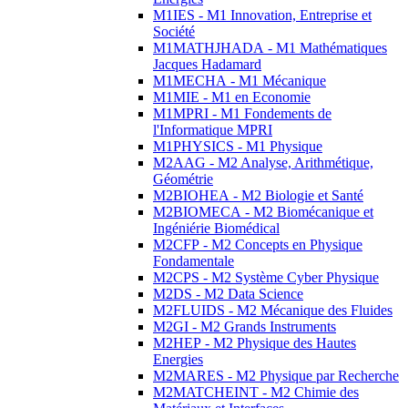
M1IES - M1 Innovation, Entreprise et
Société
M1MATHJHADA - M1 Mathématiques
Jacques Hadamard
M1MECHA - M1 Mécanique
M1MIE - M1 en Economie
M1MPRI - M1 Fondements de
l'Informatique MPRI
M1PHYSICS - M1 Physique
M2AAG - M2 Analyse, Arithmétique,
Géométrie
M2BIOHEA - M2 Biologie et Santé
M2BIOMECA - M2 Biomécanique et
Ingéniérie Biomédical
M2CFP - M2 Concepts en Physique
Fondamentale
M2CPS - M2 Système Cyber Physique
M2DS - M2 Data Science
M2FLUIDS - M2 Mécanique des Fluides
M2GI - M2 Grands Instruments
M2HEP - M2 Physique des Hautes
Energies
M2MARES - M2 Physique par Recherche
M2MATCHEINT - M2 Chimie des