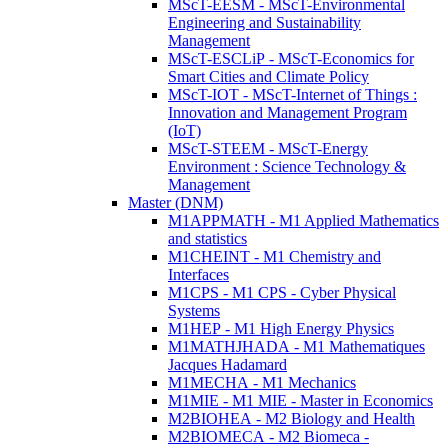
MScT-EESM - MScT-Environmental
Engineering and Sustainability
Management
MScT-ESCLiP - MScT-Economics for
Smart Cities and Climate Policy
MScT-IOT - MScT-Internet of Things :
Innovation and Management Program
(IoT)
MScT-STEEM - MScT-Energy
Environment : Science Technology &
Management
Master (DNM)
M1APPMATH - M1 Applied Mathematics
and statistics
M1CHEINT - M1 Chemistry and
Interfaces
M1CPS - M1 CPS - Cyber Physical
Systems
M1HEP - M1 High Energy Physics
M1MATHJHADA - M1 Mathematiques
Jacques Hadamard
M1MECHA - M1 Mechanics
M1MIE - M1 MIE - Master in Economics
M2BIOHEA - M2 Biology and Health
M2BIOMECA - M2 Biomeca -