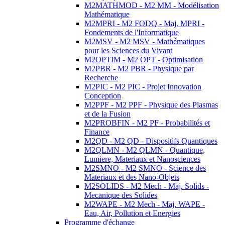
M2MATHMOD - M2 MM - Modélisation
Mathématique
M2MPRI - M2 FODQ - Maj. MPRI -
Fondements de l'Informatique
M2MSV - M2 MSV - Mathématiques
pour les Sciences du Vivant
M2OPTIM - M2 OPT - Optimisation
M2PBR - M2 PBR - Physique par
Recherche
M2PIC - M2 PIC - Projet Innovation
Conception
M2PPF - M2 PPF - Physique des Plasmas
et de la Fusion
M2PROBFIN - M2 PF - Probabilités et
Finance
M2QD - M2 QD - Dispositifs Quantiques
M2QLMN - M2 QLMN - Quantique,
Lumiere, Materiaux et Nanosciences
M2SMNO - M2 SMNO - Science des
Materiaux et des Nano-Objets
M2SOLIDS - M2 Mech - Maj. Solids -
Mecanique des Solides
M2WAPE - M2 Mech - Maj. WAPE -
Eau, Air, Pollution et Energies
Programme d'échange