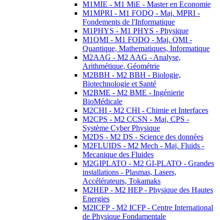
M1MIE - M1 MiE - Master en Economie
M1MPRI - M1 FODQ - Maj. MPRI -
Fondements de l'Informatique
M1PHYS - M1 PHYS - Physique
M1QMI - M1 FODQ - Maj. QMI -
Quantique, Mathematiques, Informatique
M2AAG - M2 AAG - Analyse,
Arithmétique, Géométrie
M2BBH - M2 BBH - Biologie,
Biotechnologie et Santé
M2BME - M2 BME - Ingénierie
BioMédicale
M2CHI - M2 CHI - Chimie et Interfaces
M2CPS - M2 CCSN - Maj. CPS -
Système Cyber Physique
M2DS - M2 DS - Science des données
M2FLUIDS - M2 Mech - Maj. Fluids -
Mecanique des Fluides
M2GIPLATO - M2 GI-PLATO - Grandes
installations - Plasmas, Lasers,
Accélérateurs, Tokamaks
M2HEP - M2 HEP - Physique des Hautes
Energies
M2ICFP - M2 ICFP - Centre International
de Physique Fondamentale