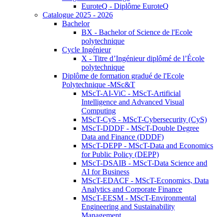
EuroteQ - Diplôme EuroteQ
Catalogue 2025 - 2026
Bachelor
BX - Bachelor of Science de l'Ecole
polytechnique
Cycle Ingénieur
X - Titre d’Ingénieur diplômé de l’École
polytechnique
Diplôme de formation gradué de l'Ecole
Polytechnique -MSc&T
MScT-AI-ViC - MScT-Artificial
Intelligence and Advanced Visual
Computing
MScT-CyS - MScT-Cybersecurity (CyS)
MScT-DDDF - MScT-Double Degree
Data and Finance (DDDF)
MScT-DEPP - MScT-Data and Economics
for Public Policy (DEPP)
MScT-DSAIB - MScT-Data Science and
AI for Business
MScT-EDACF - MScT-Economics, Data
Analytics and Corporate Finance
MScT-EESM - MScT-Environmental
Engineering and Sustainability
Management