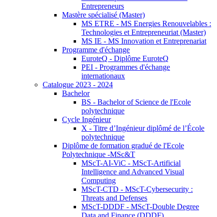
Entrepreneurs
Mastère spécialisé (Master)
MS ETRE - MS Energies Renouvelables :
Technologies et Entrepreneuriat (Master)
MS IE - MS Innovation et Entreprenariat
Programme d'échange
EuroteQ - Diplôme EuroteQ
PEI - Programmes d'échange
internationaux
Catalogue 2023 - 2024
Bachelor
BS - Bachelor of Science de l'Ecole
polytechnique
Cycle Ingénieur
X - Titre d’Ingénieur diplômé de l’École
polytechnique
Diplôme de formation gradué de l'Ecole
Polytechnique -MSc&T
MScT-AI-ViC - MScT-Artificial
Intelligence and Advanced Visual
Computing
MScT-CTD - MScT-Cybersecurity :
Threats and Defenses
MScT-DDDF - MScT-Double Degree
Data and Finance (DDDF)