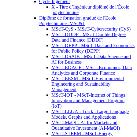
Cycle Ingénieur
X - Titre d’Ingénieur diplômé de l’École
polytechnique
Diplôme de formation gradué de l'Ecole
Polytechnique -MSc&T
MScT-CyS - MScT-Cybersecurity (CyS)
MScT-DDDF - MScT-Double Degree
Data and Finance (DDDF)
MScT-DEPP - MScT-Data and Economics
for Public Policy (DEPP)
MScT-DSAIB - MScT-Data Science and
AI for Business
MScT-EDACF - MScT-Economics, Data
Analytics and Corporate Finance
MScT-EESM - MScT-Environmental
Engineering and Sustainability
Management
MScT-IOT - MScT-Internet of Things :
Innovation and Management Program
(IoT)
MScT-LLGA - Track : Large Language
Models, Graphs and Applications
MScT-MaQI - AI for Markets and
Quantitative Investment (AI-MaQI)
MScT-STEEM - MScT-Energy