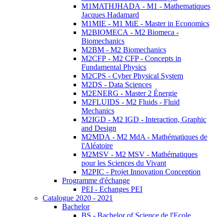
M1MATHJHADA - M1 - Mathematiques
Jacques Hadamard
M1MIE - M1 MiE - Master in Economics
M2BIOMECA - M2 Biomeca -
Biomechanics
M2BM - M2 Biomechanics
M2CFP - M2 CFP - Concepts in
Fundamental Physics
M2CPS - Cyber Physical System
M2DS - Data Sciences
M2ENERG - Master 2 Énergie
M2FLUIDS - M2 Fluids - Fluid
Mechanics
M2IGD - M2 IGD - Interaction, Graphic
and Design
M2MDA - M2 MdA - Mathématiques de
l'Aléatoire
M2MSV - M2 MSV - Mathématiques
pour les Sciences du Vivant
M2PIC - Projet Innovation Conception
Programme d'échange
PEI - Echanges PEI
Catalogue 2020 - 2021
Bachelor
BS - Bachelor of Science de l'Ecole