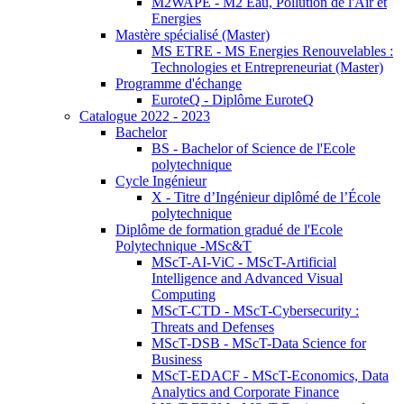
M2WAPE - M2 Eau, Pollution de l'Air et
Energies
Mastère spécialisé (Master)
MS ETRE - MS Energies Renouvelables :
Technologies et Entrepreneuriat (Master)
Programme d'échange
EuroteQ - Diplôme EuroteQ
Catalogue 2022 - 2023
Bachelor
BS - Bachelor of Science de l'Ecole
polytechnique
Cycle Ingénieur
X - Titre d’Ingénieur diplômé de l’École
polytechnique
Diplôme de formation gradué de l'Ecole
Polytechnique -MSc&T
MScT-AI-ViC - MScT-Artificial
Intelligence and Advanced Visual
Computing
MScT-CTD - MScT-Cybersecurity :
Threats and Defenses
MScT-DSB - MScT-Data Science for
Business
MScT-EDACF - MScT-Economics, Data
Analytics and Corporate Finance