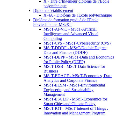
X - Titre d’Ingénieur diplômé de l’École
polytechnique
Diplôme d'établissement
X-4A - Diplôme de l'Ecole polytechnique
Diplôme de formation gradué de l'Ecole
Polytechnique -MSc&T
MScT-AI-ViC - MScT-Artificial
Intelligence and Advanced Visual
Computing
MScT-CyS - MScT-Cybersecurity (CyS)
MScT-DDDF - MScT-Double Degree
Data and Finance (DDDF)
MScT-DEPP - MScT-Data and Economics
for Public Policy (DEPP)
MScT-DSB - MScT-Data Science for
Business
MScT-EDACF - MScT-Economics, Data
Analytics and Corporate Finance
MScT-EESM - MScT-Environmental
Engineering and Sustainability
Management
MScT-ESCLiP - MScT-Economics for
Smart Cities and Climate Policy
MScT-IOT - MScT-Internet of Things :
Innovation and Management Program