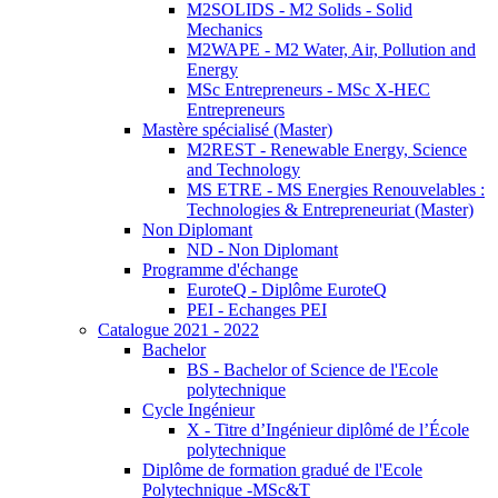
M2SOLIDS - M2 Solids - Solid
Mechanics
M2WAPE - M2 Water, Air, Pollution and
Energy
MSc Entrepreneurs - MSc X-HEC
Entrepreneurs
Mastère spécialisé (Master)
M2REST - Renewable Energy, Science
and Technology
MS ETRE - MS Energies Renouvelables :
Technologies & Entrepreneuriat (Master)
Non Diplomant
ND - Non Diplomant
Programme d'échange
EuroteQ - Diplôme EuroteQ
PEI - Echanges PEI
Catalogue 2021 - 2022
Bachelor
BS - Bachelor of Science de l'Ecole
polytechnique
Cycle Ingénieur
X - Titre d’Ingénieur diplômé de l’École
polytechnique
Diplôme de formation gradué de l'Ecole
Polytechnique -MSc&T