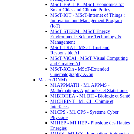
MScT-ESCLiP - MScT-Economics for
Smart Cities and Climate Policy
MScT-IOT - MScT-Internet of Things :
Innovation and Management Program
(IoT)
MScT-STEEM - MScT-Energy
Environment : Science Technology &
Management
MScT-TRAI - MScT-Trust and
Responsible AI
MScT-ViCAI - MScT-Visual Computing
and Creative AI
MScT-XCin - MScT-Extended
Cinematography XCin
Master (DNM)
M1APPMATH - M1 APPMS -
Mathématiques Appliquées et Statistiques
M1BIOHEA - M1 BH - Biologie et Santé
M1CHEINT - M1 CI - Chimie et
Interfaces
M1CPS - M1 CPS - Système Cyber
Physique
M1HEP - M1 HEP - Physique des Hautes
Energies
M1IES - M1 IES - Innovation, Entreprise