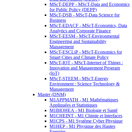
MScT-DEPP - MScT-Data and Economics
for Public Policy (DEPP)
MScT-DSB - MScT-Data Science for
Business
MScT-EDACF - MScT-Economics, Data
Analytics and Corporate Finance
MScT-EESM - MScT-Environmental
Engineering and Sustainability
Management
MScT-ESCLiP - MScT-Economics for
Smart Cities and Climate Policy
MScT-IOT - MScT-Internet of Things :
Innovation and Management Program
(IoT)
MScT-STEEM - MScT-Energy
Environment : Science Technology &
Management
Master (DNM)
M1APPMATH - M1 Mathématiques
Appliquées et Statistiques
M1BIOHEA - M1 Biologie et Santé
M1CHEINT - M1 Chimie et Interfaces
M1CPS - M1 Système Cyber Physique
M1HEP - M1 Physique des Hautes
Energies