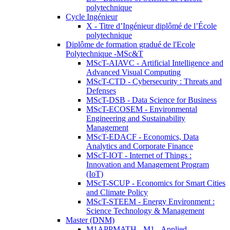
polytechnique
Cycle Ingénieur
X - Titre d’Ingénieur diplômé de l’École
polytechnique
Diplôme de formation gradué de l'Ecole
Polytechnique -MSc&T
MScT-AIAVC - Artificial Intelligence and
Advanced Visual Computing
MScT-CTD - Cybersecurity : Threats and
Defenses
MScT-DSB - Data Science for Business
MScT-ECOSEM - Environmental
Engineering and Sustainability
Management
MScT-EDACF - Economics, Data
Analytics and Corporate Finance
MScT-IOT - Internet of Things :
Innovation and Management Program
(IoT)
MScT-SCUP - Economics for Smart Cities
and Climate Policy
MScT-STEEM - Energy Environment :
Science Technology & Management
Master (DNM)
M1APPMATH - M1 - Applied