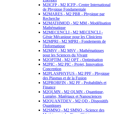
Energies
M2ICFP - M2 ICFP - Centre International
de Physique Fondamentale
M2MARES - M2 PBR - Physique par
Recherche
M2MATHMOD - M2 MM - Modélisation
Mathématique
M2MECENCLI - M2 MECENCLI -
Génie Mécanique pour les Cliniciens
M2MPRI - M2 MPRI - Fondements de
l'Informatique
M2MSV - M2 MSV - Mathématiques
pour les Sciences du Vivant
M2OPTIM - M2 OPT - Optimisation
M2PIC - M2 PIC - Projet, Innovation,
Conception
M2PLASPHYFUS - M2 PPF - Physique
des Plasmas et de la Fusion
M2PROBFIN - M2 PF - Probabilités et
Finance
M2QLMN - M2 QLMN - Quantique,
Lumière, Matériaux et Nanosciences
M2QUANTDEV - M2 QD - Dispositifs
Quantiques
M2SMNO - M2 SMNO - Science des