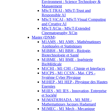
Environment : Science Technology &
Management
MScT-TRAI - MScT-Trust and
Responsible AI
MScT-ViCAI - MScT-Visual Computing
and Creative AI
MScT-XCin - MScT-Extended
Cinematography XCin
Master (DNM)
M1AMS - M1 AMS - Mathématiques
Appliquées et Statistiques
M1BBH - M1 BBH - Biologie,
Biotechnologie et Santé
M1BME - M1 BME - Ingénierie
BioMédicale
M1CHI - M1 CHI - Chimie et Interfaces
M1CPS - M1 CCSN - Maj. CPS -
Système Cyber Physique
M1HEP - M1 HEP - Physique des Hautes
Energies
M1IES - M1 IES - Innovation, Entreprise
et Société
M1MATHJHADA - M1 MJH -
Mathematiques Jacques Hadamard
M1MEC - M1 Mech - Mecanique