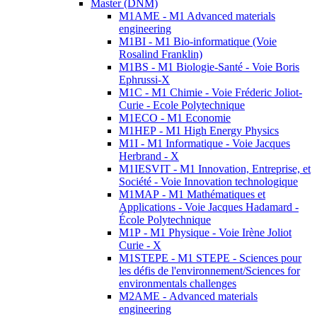
Master (DNM)
M1AME - M1 Advanced materials
engineering
M1BI - M1 Bio-informatique (Voie
Rosalind Franklin)
M1BS - M1 Biologie-Santé - Voie Boris
Ephrussi-X
M1C - M1 Chimie - Voie Fréderic Joliot-
Curie - Ecole Polytechnique
M1ECO - M1 Economie
M1HEP - M1 High Energy Physics
M1I - M1 Informatique - Voie Jacques
Herbrand - X
M1IESVIT - M1 Innovation, Entreprise, et
Société - Voie Innovation technologique
M1MAP - M1 Mathématiques et
Applications - Voie Jacques Hadamard -
École Polytechnique
M1P - M1 Physique - Voie Irène Joliot
Curie - X
M1STEPE - M1 STEPE - Sciences pour
les défis de l'environnement/Sciences for
environmentals challenges
M2AME - Advanced materials
engineering