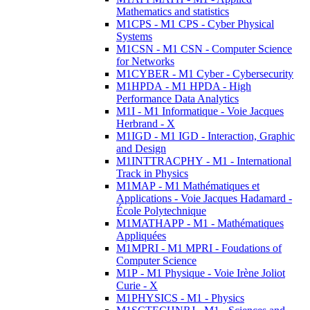
Mathematics and statistics
M1CPS - M1 CPS - Cyber Physical
Systems
M1CSN - M1 CSN - Computer Science
for Networks
M1CYBER - M1 Cyber - Cybersecurity
M1HPDA - M1 HPDA - High
Performance Data Analytics
M1I - M1 Informatique - Voie Jacques
Herbrand - X
M1IGD - M1 IGD - Interaction, Graphic
and Design
M1INTTRACPHY - M1 - International
Track in Physics
M1MAP - M1 Mathématiques et
Applications - Voie Jacques Hadamard -
École Polytechnique
M1MATHAPP - M1 - Mathématiques
Appliquées
M1MPRI - M1 MPRI - Foudations of
Computer Science
M1P - M1 Physique - Voie Irène Joliot
Curie - X
M1PHYSICS - M1 - Physics