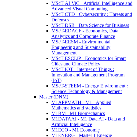
MScT-AI-ViC - Artificial Intelligence and
Advanced Visual Computing
MScT-CTD - Cybersecurity : Threats and
Defenses
MScT-DSB - Data Science for Business
MScT-EDACF - Economics, Data
Analytics and Corporate Finance
MScT-EESM - Environmental
Engineering and Sustainability
Management
MScT-ESCLiP - Economics for Smart
Cities and Climate Policy
MScT-IOT - Internet of Things :
Innovation and Management Program
(IoT)
MScT-STEEM - Energy Environment :
Science Technology & Management
Master (DNM)
M1APPMATH - M1 - Applied
Mathematics and statistics
M1BM - M1 Biomechanics
M1DATAAI - M1 Data AI - Data and
Artificial Intelligence
M1ECO - M1 Economie
M1ENERG - Master 1 Énergie