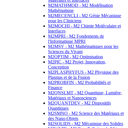
Matériaux et Interfaces
M2MATHMOD - M2 Modélisation
Mathématique
M2MECENCLI - M2 Génie Mécanique
pour les Cliniciens
M2MOCHI - M2 Chimie Moléculaire et
Interfaces
M2MPRI - M2 Fondements de
l'Informatique MPRI
M2MSV - M2 Mathématiques pour les
Sciences du Vivant
M2OPTIM - M2 Optimisation
M2PIC - M2 Projet, Innovation,
Conception
M2PLASPHYFUS - M2 Physique des
Plasmas et de la Fusion
M2PROBFIN - M2 Probabilités et
Finance
M2QNSLMT - M2 Quantique, Lumière,
Matériaux et Nanosciences
M2QUANTDEV - M2 Dispositifs
Quantiques
M2SMNO - M2 Science des Matériaux et
des Nano-Objets
M2SOLIDS - M2 Mécanique des Solides