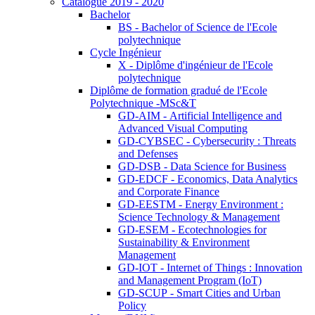
Catalogue 2019 - 2020
Bachelor
BS - Bachelor of Science de l'Ecole
polytechnique
Cycle Ingénieur
X - Diplôme d'ingénieur de l'Ecole
polytechnique
Diplôme de formation gradué de l'Ecole
Polytechnique -MSc&T
GD-AIM - Artificial Intelligence and
Advanced Visual Computing
GD-CYBSEC - Cybersecurity : Threats
and Defenses
GD-DSB - Data Science for Business
GD-EDCF - Economics, Data Analytics
and Corporate Finance
GD-EESTM - Energy Environment :
Science Technology & Management
GD-ESEM - Ecotechnologies for
Sustainability & Environment
Management
GD-IOT - Internet of Things : Innovation
and Management Program (IoT)
GD-SCUP - Smart Cities and Urban
Policy