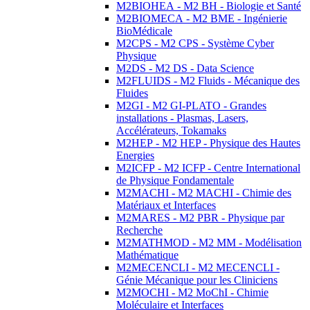
M2BIOHEA - M2 BH - Biologie et Santé
M2BIOMECA - M2 BME - Ingénierie
BioMédicale
M2CPS - M2 CPS - Système Cyber
Physique
M2DS - M2 DS - Data Science
M2FLUIDS - M2 Fluids - Mécanique des
Fluides
M2GI - M2 GI-PLATO - Grandes
installations - Plasmas, Lasers,
Accélérateurs, Tokamaks
M2HEP - M2 HEP - Physique des Hautes
Energies
M2ICFP - M2 ICFP - Centre International
de Physique Fondamentale
M2MACHI - M2 MACHI - Chimie des
Matériaux et Interfaces
M2MARES - M2 PBR - Physique par
Recherche
M2MATHMOD - M2 MM - Modélisation
Mathématique
M2MECENCLI - M2 MECENCLI -
Génie Mécanique pour les Cliniciens
M2MOCHI - M2 MoChI - Chimie
Moléculaire et Interfaces