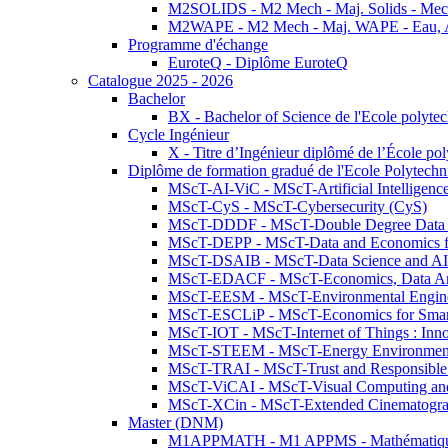
M2SOLIDS - M2 Mech - Maj. Solids - Meca
M2WAPE - M2 Mech - Maj. WAPE - Eau, Air
Programme d'échange
EuroteQ - Diplôme EuroteQ
Catalogue 2025 - 2026
Bachelor
BX - Bachelor of Science de l'Ecole polyte
Cycle Ingénieur
X - Titre d’Ingénieur diplômé de l’École po
Diplôme de formation gradué de l'Ecole Polytec
MScT-AI-ViC - MScT-Artificial Intelligen
MScT-CyS - MScT-Cybersecurity (CyS)
MScT-DDDF - MScT-Double Degree Data 
MScT-DEPP - MScT-Data and Economics fo
MScT-DSAIB - MScT-Data Science and AI 
MScT-EDACF - MScT-Economics, Data Anal
MScT-EESM - MScT-Environmental Enginee
MScT-ESCLiP - MScT-Economics for Smart 
MScT-IOT - MScT-Internet of Things : Inn
MScT-STEEM - MScT-Energy Environment 
MScT-TRAI - MScT-Trust and Responsible
MScT-ViCAI - MScT-Visual Computing and
MScT-XCin - MScT-Extended Cinematogr
Master (DNM)
M1APPMATH - M1 APPMS - Mathématiques A