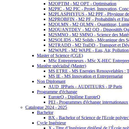
M2OPTIM - M2 OPT - Optimisation
M2PIC - M2 PIC - Projet, Innovation, Conc
M2PLASPHYFUS - M2 PPF - Physique des P
M2PROBFIN - M2 PF - Probabilités et Fin
M2QLMN - M2 QLMN - Quantique, Lumière
M2QUANTDEV - M2 QD - Dispositifs Qua
M2SMNO - M2 SMNO - Science des Matéri
M2SOLIDS - M2 Solids - Mécanique des So
M2TRADD - M2 TraDD - Transport et Dév
M2WAPE - M2 WAPE - Eau, Air, Pollution 
Master of Science (CGE)
MSc Entrepreneurs - MSc X-HEC Entrepre
Mastère spécialisé (Master)
MS ETRE - MS Energies Renouvelables : Tec
MS IE - MS Innovation et Entreprenariat
Non Diplomant
AUD_IPParis - AUDITEURS - IP Paris
Programme d'échange
EuroteQ - Diplôme EuroteQ
PEI - Programmes d'échange internationaux
Catalogue 2024 - 2025
Bachelor
BX - Bachelor of Science de l'Ecole polyte
Cycle Ingénieur
X - Titre d’Ingénieur diplômé de l’École po