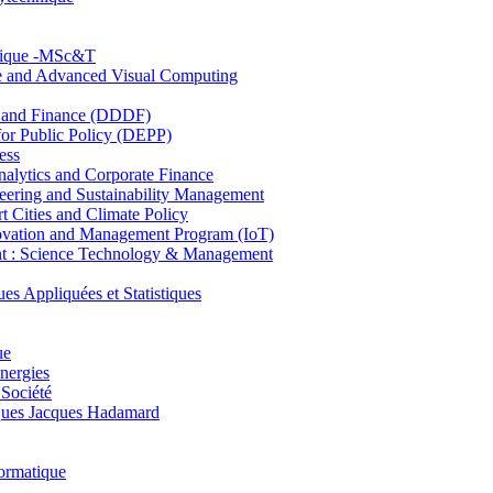
hnique -MSc&T
ce and Advanced Visual Computing
and Finance (DDDF)
r Public Policy (DEPP)
ess
ytics and Corporate Finance
ring and Sustainability Management
Cities and Climate Policy
ovation and Management Program (IoT)
: Science Technology & Management
ppliquées et Statistiques
ue
nergies
 Société
es Jacques Hadamard
ormatique