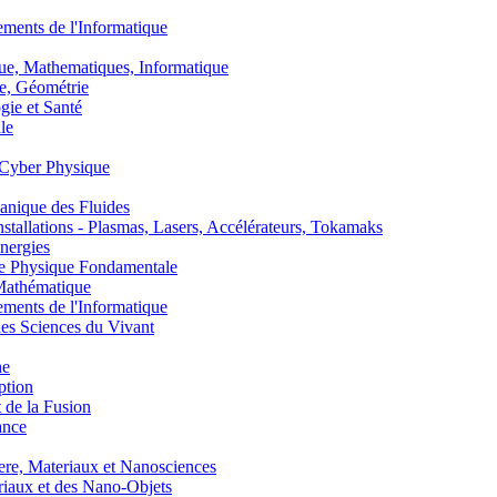
nts de l'Informatique
, Mathematiques, Informatique
, Géométrie
ie et Santé
le
Cyber Physique
nique des Fluides
lations - Plasmas, Lasers, Accélérateurs, Tokamaks
nergies
de Physique Fondamentale
athématique
nts de l'Informatique
s Sciences du Vivant
he
ption
 de la Fusion
ance
, Materiaux et Nanosciences
aux et des Nano-Objets