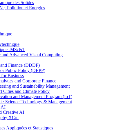
nique des Solides
, Pollution et Energies
chnique
lytechnique
hnique -MSc&T
ce and Advanced Visual Computing
and Finance (DDDF)
r Public Policy (DEPP)
for Business
ytics and Corporate Finance
ring and Sustainability Management
Cities and Climate Policy
ovation and Management Program (IoT)
: Science Technology & Management
 AI
 Creative AI
aphy XCin
ppliquées et Statistiques