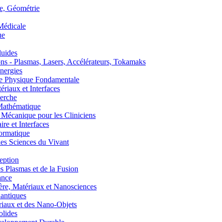
, Géométrie
édicale
ue
uides
s - Plasmas, Lasers, Accélérateurs, Tokamaks
nergies
de Physique Fondamentale
aux et Interfaces
erche
athématique
anique pour les Cliniciens
 et Interfaces
ormatique
s Sciences du Vivant
eption
lasmas et de la Fusion
ance
, Matériaux et Nanosciences
ntiques
aux et des Nano-Objets
lides