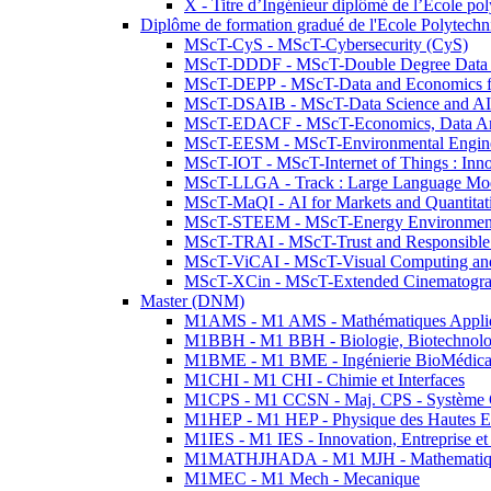
X - Titre d’Ingénieur diplômé de l’École po
Diplôme de formation gradué de l'Ecole Polytec
MScT-CyS - MScT-Cybersecurity (CyS)
MScT-DDDF - MScT-Double Degree Data 
MScT-DEPP - MScT-Data and Economics fo
MScT-DSAIB - MScT-Data Science and AI 
MScT-EDACF - MScT-Economics, Data Anal
MScT-EESM - MScT-Environmental Enginee
MScT-IOT - MScT-Internet of Things : Inn
MScT-LLGA - Track : Large Language Mode
MScT-MaQI - AI for Markets and Quantitat
MScT-STEEM - MScT-Energy Environment 
MScT-TRAI - MScT-Trust and Responsible
MScT-ViCAI - MScT-Visual Computing and
MScT-XCin - MScT-Extended Cinematogr
Master (DNM)
M1AMS - M1 AMS - Mathématiques Appliqué
M1BBH - M1 BBH - Biologie, Biotechnolog
M1BME - M1 BME - Ingénierie BioMédica
M1CHI - M1 CHI - Chimie et Interfaces
M1CPS - M1 CCSN - Maj. CPS - Système 
M1HEP - M1 HEP - Physique des Hautes E
M1IES - M1 IES - Innovation, Entreprise et
M1MATHJHADA - M1 MJH - Mathematiqu
M1MEC - M1 Mech - Mecanique