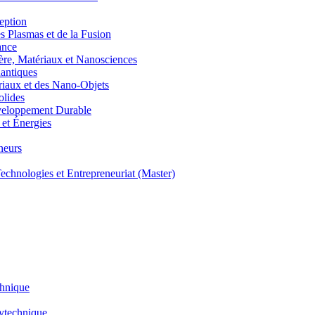
eption
lasmas et de la Fusion
ance
, Matériaux et Nanosciences
ntiques
aux et des Nano-Objets
lides
eloppement Durable
et Énergies
neurs
hnologies et Entrepreneuriat (Master)
chnique
lytechnique