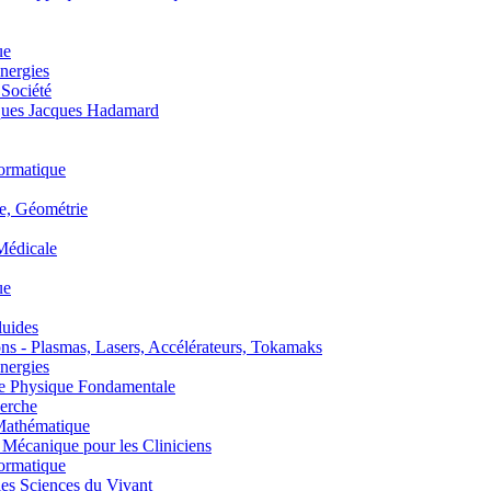
ue
nergies
 Société
es Jacques Hadamard
ormatique
, Géométrie
édicale
ue
uides
s - Plasmas, Lasers, Accélérateurs, Tokamaks
nergies
de Physique Fondamentale
erche
athématique
anique pour les Cliniciens
ormatique
s Sciences du Vivant