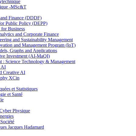
lytechnique
hnique -MSc&T
and Finance (DDDF)
r Public Policy (DEPP)
for Business
ytics and Corporate Finance
ring and Sustainability Management
ovation and Management Program (IoT)
ls, Graphs and Applications
ive Investment (AI-MaQI)
: Science Technology & Management
 AI
 Creative AI
aphy XCin
es et Statistiques
ie et Santé
le
Cyber Physique
nergies
 Société
es Jacques Hadamard