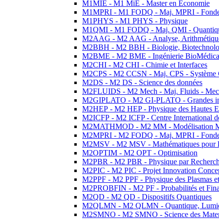
M1MIE - M1 MiE - Master en Economie
M1MPRI - M1 FODQ - Maj. MPRI - Fondeme
M1PHYS - M1 PHYS - Physique
M1QMI - M1 FODQ - Maj. QMI - Quantique
M2AAG - M2 AAG - Analyse, Arithmétique
M2BBH - M2 BBH - Biologie, Biotechnolog
M2BME - M2 BME - Ingénierie BioMédica
M2CHI - M2 CHI - Chimie et Interfaces
M2CPS - M2 CCSN - Maj. CPS - Système 
M2DS - M2 DS - Science des données
M2FLUIDS - M2 Mech - Maj. Fluids - Meca
M2GIPLATO - M2 GI-PLATO - Grandes instal
M2HEP - M2 HEP - Physique des Hautes E
M2ICFP - M2 ICFP - Centre International 
M2MATHMOD - M2 MM - Modélisation M
M2MPRI - M2 FODQ - Maj. MPRI - Fondeme
M2MSV - M2 MSV - Mathématiques pour le
M2OPTIM - M2 OPT - Optimisation
M2PBR - M2 PBR - Physique par Recherc
M2PIC - M2 PIC - Projet Innovation Conce
M2PPF - M2 PPF - Physique des Plasmas et
M2PROBFIN - M2 PF - Probabilités et Fin
M2QD - M2 QD - Dispositifs Quantiques
M2QLMN - M2 QLMN - Quantique, Lumiere
M2SMNO - M2 SMNO - Science des Materi