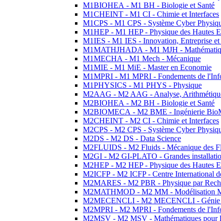
M1BIOHEA - M1 BH - Biologie et Santé
M1CHEINT - M1 CI - Chimie et Interfaces
M1CPS - M1 CPS - Système Cyber Physiq
M1HEP - M1 HEP - Physique des Hautes E
M1IES - M1 IES - Innovation, Entreprise et
M1MATHJHADA - M1 MJH - Mathématiqu
M1MECHA - M1 Mech - Mécanique
M1MIE - M1 MiE - Master en Economie
M1MPRI - M1 MPRI - Fondements de l'Inf
M1PHYSICS - M1 PHYS - Physique
M2AAG - M2 AAG - Analyse, Arithmétique
M2BIOHEA - M2 BH - Biologie et Santé
M2BIOMECA - M2 BME - Ingénierie BioM
M2CHEINT - M2 CI - Chimie et Interfaces
M2CPS - M2 CPS - Système Cyber Physiq
M2DS - M2 DS - Data Science
M2FLUIDS - M2 Fluids - Mécanique des Fl
M2GI - M2 GI-PLATO - Grandes installation
M2HEP - M2 HEP - Physique des Hautes E
M2ICFP - M2 ICFP - Centre International 
M2MARES - M2 PBR - Physique par Rech
M2MATHMOD - M2 MM - Modélisation M
M2MECENCLI - M2 MECENCLI - Génie Méc
M2MPRI - M2 MPRI - Fondements de l'Inf
M2MSV - M2 MSV - Mathématiques pour le