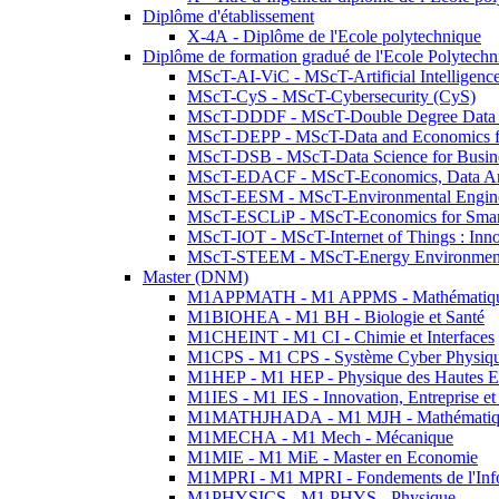
Diplôme d'établissement
X-4A - Diplôme de l'Ecole polytechnique
Diplôme de formation gradué de l'Ecole Polytec
MScT-AI-ViC - MScT-Artificial Intelligen
MScT-CyS - MScT-Cybersecurity (CyS)
MScT-DDDF - MScT-Double Degree Data 
MScT-DEPP - MScT-Data and Economics fo
MScT-DSB - MScT-Data Science for Busin
MScT-EDACF - MScT-Economics, Data Anal
MScT-EESM - MScT-Environmental Enginee
MScT-ESCLiP - MScT-Economics for Smart 
MScT-IOT - MScT-Internet of Things : Inn
MScT-STEEM - MScT-Energy Environment 
Master (DNM)
M1APPMATH - M1 APPMS - Mathématiques A
M1BIOHEA - M1 BH - Biologie et Santé
M1CHEINT - M1 CI - Chimie et Interfaces
M1CPS - M1 CPS - Système Cyber Physiq
M1HEP - M1 HEP - Physique des Hautes E
M1IES - M1 IES - Innovation, Entreprise et
M1MATHJHADA - M1 MJH - Mathématiqu
M1MECHA - M1 Mech - Mécanique
M1MIE - M1 MiE - Master en Economie
M1MPRI - M1 MPRI - Fondements de l'Inf
M1PHYSICS - M1 PHYS - Physique