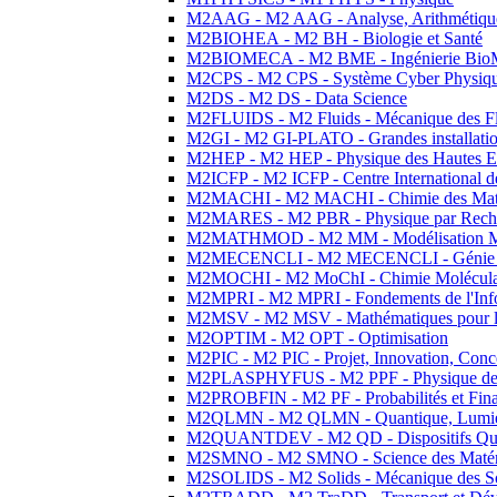
M2AAG - M2 AAG - Analyse, Arithmétique
M2BIOHEA - M2 BH - Biologie et Santé
M2BIOMECA - M2 BME - Ingénierie BioM
M2CPS - M2 CPS - Système Cyber Physiq
M2DS - M2 DS - Data Science
M2FLUIDS - M2 Fluids - Mécanique des Fl
M2GI - M2 GI-PLATO - Grandes installation
M2HEP - M2 HEP - Physique des Hautes E
M2ICFP - M2 ICFP - Centre International 
M2MACHI - M2 MACHI - Chimie des Matéri
M2MARES - M2 PBR - Physique par Rech
M2MATHMOD - M2 MM - Modélisation M
M2MECENCLI - M2 MECENCLI - Génie Méc
M2MOCHI - M2 MoChI - Chimie Moléculaire
M2MPRI - M2 MPRI - Fondements de l'Inf
M2MSV - M2 MSV - Mathématiques pour le
M2OPTIM - M2 OPT - Optimisation
M2PIC - M2 PIC - Projet, Innovation, Conc
M2PLASPHYFUS - M2 PPF - Physique des P
M2PROBFIN - M2 PF - Probabilités et Fin
M2QLMN - M2 QLMN - Quantique, Lumière
M2QUANTDEV - M2 QD - Dispositifs Qua
M2SMNO - M2 SMNO - Science des Matéri
M2SOLIDS - M2 Solids - Mécanique des So