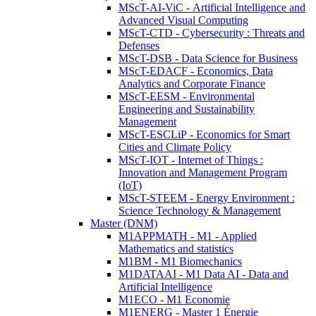
MScT-AI-ViC - Artificial Intelligence and
Advanced Visual Computing
MScT-CTD - Cybersecurity : Threats and
Defenses
MScT-DSB - Data Science for Business
MScT-EDACF - Economics, Data
Analytics and Corporate Finance
MScT-EESM - Environmental
Engineering and Sustainability
Management
MScT-ESCLiP - Economics for Smart
Cities and Climate Policy
MScT-IOT - Internet of Things :
Innovation and Management Program
(IoT)
MScT-STEEM - Energy Environment :
Science Technology & Management
Master (DNM)
M1APPMATH - M1 - Applied
Mathematics and statistics
M1BM - M1 Biomechanics
M1DATAAI - M1 Data AI - Data and
Artificial Intelligence
M1ECO - M1 Economie
M1ENERG - Master 1 Énergie