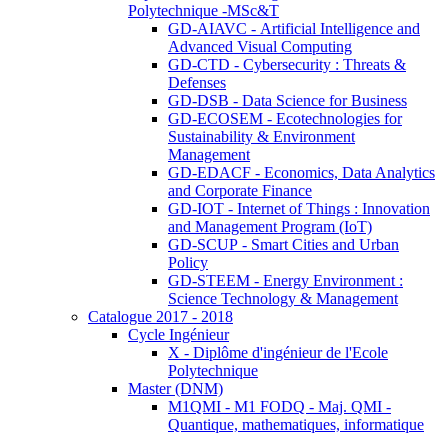
Polytechnique -MSc&T
GD-AIAVC - Artificial Intelligence and
Advanced Visual Computing
GD-CTD - Cybersecurity : Threats &
Defenses
GD-DSB - Data Science for Business
GD-ECOSEM - Ecotechnologies for
Sustainability & Environment
Management
GD-EDACF - Economics, Data Analytics
and Corporate Finance
GD-IOT - Internet of Things : Innovation
and Management Program (IoT)
GD-SCUP - Smart Cities and Urban
Policy
GD-STEEM - Energy Environment :
Science Technology & Management
Catalogue 2017 - 2018
Cycle Ingénieur
X - Diplôme d'ingénieur de l'Ecole
Polytechnique
Master (DNM)
M1QMI - M1 FODQ - Maj. QMI -
Quantique, mathematiques, informatique