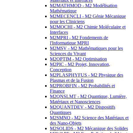
Matériaux et Interfaces
M2MATHMOD - M2 Modélisation
Mathématique
M2MECENCLI - M2 Génie Mécanique
pour les Cliniciens
M2MOCHI - M2 Chimie Moléculaire et
Interfaces
M2MPRI - M2 Fondements de
l'Informatique MPRI
M2MSV - M2 Mathématiques pour les
Sciences du Vivant
M2OPTIM - M2 Optimisation
M2PIC - M2 Projet, Innovation,
Conception
M2PLASPHYFUS - M2 Physique des
Plasmas et de la Fusion
M2PROBFIN - M2 Probabilités et
Finance
M2QNSLMT - M2 Quantique, Lumière,
Matériaux et Nanosciences
M2QUANTDEV - M2 Dispositifs
Quantiques
M2SMNO - M2 Science des Matériaux et
des Nano-Objets
M2SOLIDS - M2 Mécanique des Solides