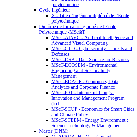
polytechnique
Cycle Ingénieur
X - Titre d’Ingénieur diplômé de l’École
polytechnique
Diplôme de formation gradué de l'Ecole
Polytechnique -MSc&T
MScT-AIAVC - Artificial Intelligence and
Advanced Visual Computing
MScT-CTD - Cybersecurity : Threats and
Defenses
MScT-DSB - Data Science for Business
MScT-ECOSEM - Environmental
Engineering and Sustainability
Management
MScT-EDACF - Economics, Data
Analytics and Corporate Finance
MScT-IOT - Internet of Things :
Innovation and Management Program
(IoT)
MScT-SCUP - Economics for Smart Cities
and Climate Policy
MScT-STEEM - Energy Environment :
Science Technology & Management
Master (DNM)
M1APPMATH - M1 - Applied