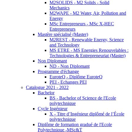
M2SOLIDS - M2 Solids - Solid
Mechanics
M2WAPE - M2 Water, Air, Pollution and
Energy
MSc Entrepreneurs - MSc X-HEC
Entrepreneurs
Mastère spécialisé (Master)
M2REST - Renewable Energy, Science
and Technology
MS ETRE - MS Energies Renouvelables :
Technologies & Entrepreneuriat (Master)
Non Diplomant
ND - Non Diplomant
Programme d'échange
EuroteQ - Diplôme EuroteQ
PEI - Echanges PEI
Catalogue 2021 - 2022
Bachelor
BS - Bachelor of Science de l'Ecole
polytechnique
Cycle Ingénieur
X - Titre d’Ingénieur diplômé de l’École
polytechnique
Diplôme de formation gradué de l'Ecole
Polytechnique -MSc&T