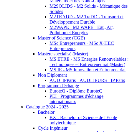
Matériaux et des Nano-Objets
M2SOLIDS - M2 Solids - Mécanique des
Solides
M2TRADD - M2 TraDD - Transport et
Développement Durable
M2WAPE - M2 WAPE - Eau, Air,
Pollution et Énergies
Master of Science (CGE)
MSc Entrepreneurs - MSc X-HEC
Entrepreneurs
Mastère spécialisé (Master)
MS ETRE - MS Energies Renouvelables :
Technologies et Entrepreneuriat (Master)
MS IE - MS Innovation et Entreprenariat
Non Diplomant
AUD_IPParis - AUDITEURS - IP Paris
Programme d'échange
EuroteQ - Diplôme EuroteQ
PEI - Programmes d'échange
internationaux
Catalogue 2024 - 2025
Bachelor
BX - Bachelor of Science de l'Ecole
polytechnique
Cycle Ingénieur