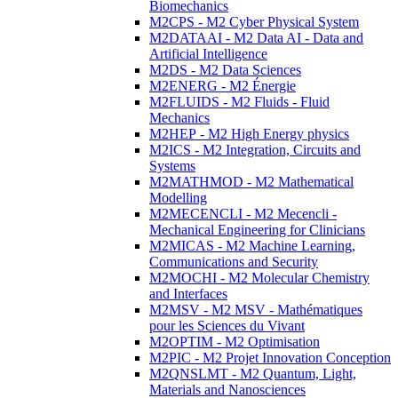
Biomechanics
M2CPS - M2 Cyber Physical System
M2DATAAI - M2 Data AI - Data and
Artificial Intelligence
M2DS - M2 Data Sciences
M2ENERG - M2 Énergie
M2FLUIDS - M2 Fluids - Fluid
Mechanics
M2HEP - M2 High Energy physics
M2ICS - M2 Integration, Circuits and
Systems
M2MATHMOD - M2 Mathematical
Modelling
M2MECENCLI - M2 Mecencli -
Mechanical Engineering for Clinicians
M2MICAS - M2 Machine Learning,
Communications and Security
M2MOCHI - M2 Molecular Chemistry
and Interfaces
M2MSV - M2 MSV - Mathématiques
pour les Sciences du Vivant
M2OPTIM - M2 Optimisation
M2PIC - M2 Projet Innovation Conception
M2QNSLMT - M2 Quantum, Light,
Materials and Nanosciences