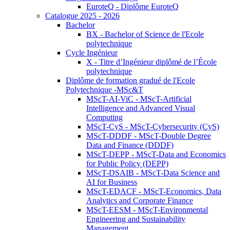
EuroteQ - Diplôme EuroteQ
Catalogue 2025 - 2026
Bachelor
BX - Bachelor of Science de l'Ecole
polytechnique
Cycle Ingénieur
X - Titre d’Ingénieur diplômé de l’École
polytechnique
Diplôme de formation gradué de l'Ecole
Polytechnique -MSc&T
MScT-AI-ViC - MScT-Artificial
Intelligence and Advanced Visual
Computing
MScT-CyS - MScT-Cybersecurity (CyS)
MScT-DDDF - MScT-Double Degree
Data and Finance (DDDF)
MScT-DEPP - MScT-Data and Economics
for Public Policy (DEPP)
MScT-DSAIB - MScT-Data Science and
AI for Business
MScT-EDACF - MScT-Economics, Data
Analytics and Corporate Finance
MScT-EESM - MScT-Environmental
Engineering and Sustainability
Management