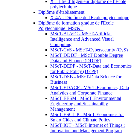
X - Titre d’Ingénieur diplômé de l’École
polytechnique
Diplôme d'établissement
X-4A - Diplôme de l'Ecole polytechnique
Diplôme de formation gradué de l'Ecole
Polytechnique -MSc&T
MScT-AI-ViC - MScT-Artificial
Intelligence and Advanced Visual
Computing
MScT-CyS - MScT-Cybersecurity (CyS)
MScT-DDDF - MScT-Double Degree
Data and Finance (DDDF)
MScT-DEPP - MScT-Data and Economics
for Public Policy (DEPP)
MScT-DSB - MScT-Data Science for
Business
MScT-EDACF - MScT-Economics, Data
Analytics and Corporate Finance
MScT-EESM - MScT-Environmental
Engineering and Sustainability
Management
MScT-ESCLiP - MScT-Economics for
Smart Cities and Climate Policy
MScT-IOT - MScT-Internet of Things :
Innovation and Management Program