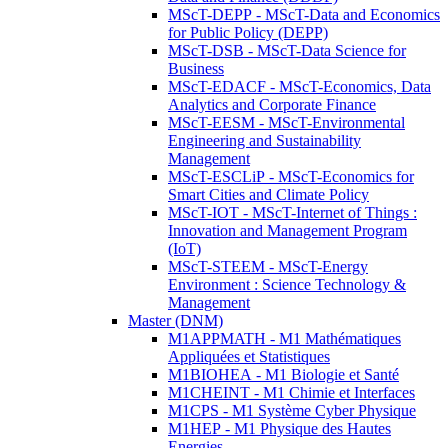
MScT-DEPP - MScT-Data and Economics
for Public Policy (DEPP)
MScT-DSB - MScT-Data Science for
Business
MScT-EDACF - MScT-Economics, Data
Analytics and Corporate Finance
MScT-EESM - MScT-Environmental
Engineering and Sustainability
Management
MScT-ESCLiP - MScT-Economics for
Smart Cities and Climate Policy
MScT-IOT - MScT-Internet of Things :
Innovation and Management Program
(IoT)
MScT-STEEM - MScT-Energy
Environment : Science Technology &
Management
Master (DNM)
M1APPMATH - M1 Mathématiques
Appliquées et Statistiques
M1BIOHEA - M1 Biologie et Santé
M1CHEINT - M1 Chimie et Interfaces
M1CPS - M1 Système Cyber Physique
M1HEP - M1 Physique des Hautes
Energies