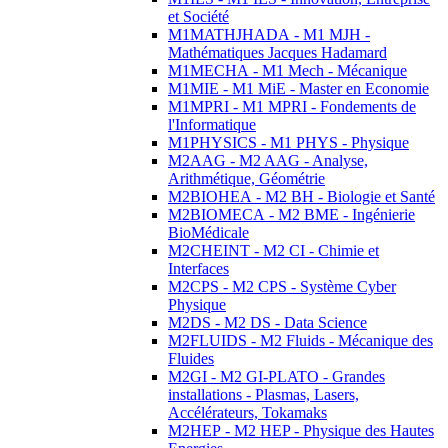
et Société
M1MATHJHADA - M1 MJH -
Mathématiques Jacques Hadamard
M1MECHA - M1 Mech - Mécanique
M1MIE - M1 MiE - Master en Economie
M1MPRI - M1 MPRI - Fondements de
l'Informatique
M1PHYSICS - M1 PHYS - Physique
M2AAG - M2 AAG - Analyse,
Arithmétique, Géométrie
M2BIOHEA - M2 BH - Biologie et Santé
M2BIOMECA - M2 BME - Ingénierie
BioMédicale
M2CHEINT - M2 CI - Chimie et
Interfaces
M2CPS - M2 CPS - Système Cyber
Physique
M2DS - M2 DS - Data Science
M2FLUIDS - M2 Fluids - Mécanique des
Fluides
M2GI - M2 GI-PLATO - Grandes
installations - Plasmas, Lasers,
Accélérateurs, Tokamaks
M2HEP - M2 HEP - Physique des Hautes