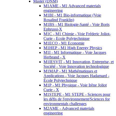
Master (DNM)
M1AME - M1 Advanced materials
engineering
M1BI - M1 Bio-informatique (Voie
Rosalind Franklin)
M1BS - M1 Biologie-Santé - Voie Boris
Ephrussi-X
M1C - M1 Chimie - Voie Fréderic Joliot-
Curie - Ecole Polytechnique
M1ECO - M1 Economie
M1HEP - M1 High Energy Physics
M1I - M1 Informatique - Voie Jacques
Herbrand - X
M1IESVIT - M1 Innovation, Entreprise, et
Société - Voie Innovation technologique
M1MAP - M1 Mathématiques et
Applications - Voie Jacques Hadamard -
École Polytechnique
M1P - M1 Physique - Voie Irène Joliot
Curie - X
M1STEPE - M1 STEPE - Sciences pour
les défis de l'environnement/Sciences for
environmentals challenges
M2AME - Advanced materials
engineering