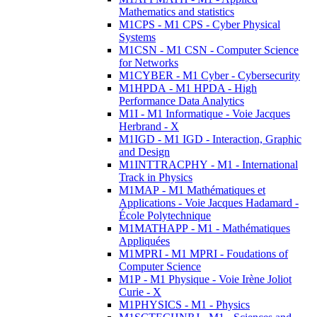
Mathematics and statistics
M1CPS - M1 CPS - Cyber Physical
Systems
M1CSN - M1 CSN - Computer Science
for Networks
M1CYBER - M1 Cyber - Cybersecurity
M1HPDA - M1 HPDA - High
Performance Data Analytics
M1I - M1 Informatique - Voie Jacques
Herbrand - X
M1IGD - M1 IGD - Interaction, Graphic
and Design
M1INTTRACPHY - M1 - International
Track in Physics
M1MAP - M1 Mathématiques et
Applications - Voie Jacques Hadamard -
École Polytechnique
M1MATHAPP - M1 - Mathématiques
Appliquées
M1MPRI - M1 MPRI - Foudations of
Computer Science
M1P - M1 Physique - Voie Irène Joliot
Curie - X
M1PHYSICS - M1 - Physics