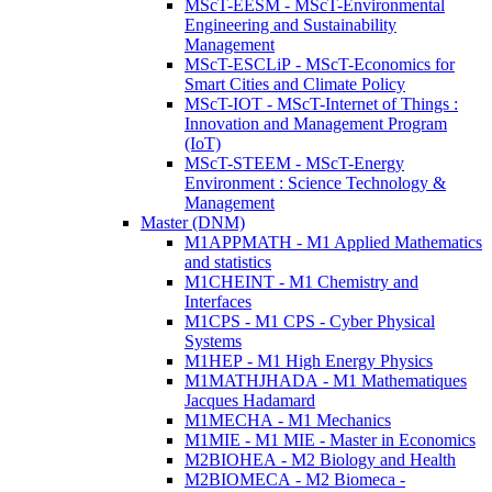
MScT-EESM - MScT-Environmental
Engineering and Sustainability
Management
MScT-ESCLiP - MScT-Economics for
Smart Cities and Climate Policy
MScT-IOT - MScT-Internet of Things :
Innovation and Management Program
(IoT)
MScT-STEEM - MScT-Energy
Environment : Science Technology &
Management
Master (DNM)
M1APPMATH - M1 Applied Mathematics
and statistics
M1CHEINT - M1 Chemistry and
Interfaces
M1CPS - M1 CPS - Cyber Physical
Systems
M1HEP - M1 High Energy Physics
M1MATHJHADA - M1 Mathematiques
Jacques Hadamard
M1MECHA - M1 Mechanics
M1MIE - M1 MIE - Master in Economics
M2BIOHEA - M2 Biology and Health
M2BIOMECA - M2 Biomeca -