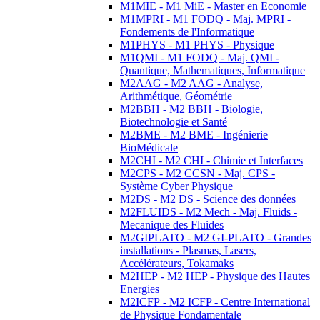
M1MIE - M1 MiE - Master en Economie
M1MPRI - M1 FODQ - Maj. MPRI -
Fondements de l'Informatique
M1PHYS - M1 PHYS - Physique
M1QMI - M1 FODQ - Maj. QMI -
Quantique, Mathematiques, Informatique
M2AAG - M2 AAG - Analyse,
Arithmétique, Géométrie
M2BBH - M2 BBH - Biologie,
Biotechnologie et Santé
M2BME - M2 BME - Ingénierie
BioMédicale
M2CHI - M2 CHI - Chimie et Interfaces
M2CPS - M2 CCSN - Maj. CPS -
Système Cyber Physique
M2DS - M2 DS - Science des données
M2FLUIDS - M2 Mech - Maj. Fluids -
Mecanique des Fluides
M2GIPLATO - M2 GI-PLATO - Grandes
installations - Plasmas, Lasers,
Accélérateurs, Tokamaks
M2HEP - M2 HEP - Physique des Hautes
Energies
M2ICFP - M2 ICFP - Centre International
de Physique Fondamentale