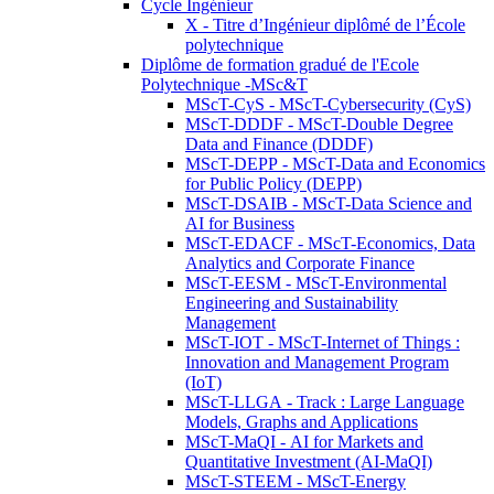
Cycle Ingénieur
X - Titre d’Ingénieur diplômé de l’École
polytechnique
Diplôme de formation gradué de l'Ecole
Polytechnique -MSc&T
MScT-CyS - MScT-Cybersecurity (CyS)
MScT-DDDF - MScT-Double Degree
Data and Finance (DDDF)
MScT-DEPP - MScT-Data and Economics
for Public Policy (DEPP)
MScT-DSAIB - MScT-Data Science and
AI for Business
MScT-EDACF - MScT-Economics, Data
Analytics and Corporate Finance
MScT-EESM - MScT-Environmental
Engineering and Sustainability
Management
MScT-IOT - MScT-Internet of Things :
Innovation and Management Program
(IoT)
MScT-LLGA - Track : Large Language
Models, Graphs and Applications
MScT-MaQI - AI for Markets and
Quantitative Investment (AI-MaQI)
MScT-STEEM - MScT-Energy