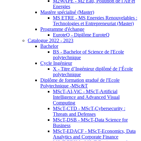
M2WAPE - M2 Eau, Pollution de l'Air et
Energies
Mastère spécialisé (Master)
MS ETRE - MS Energies Renouvelables :
Technologies et Entrepreneuriat (Master)
Programme d'échange
EuroteQ - Diplôme EuroteQ
Catalogue 2022 - 2023
Bachelor
BS - Bachelor of Science de l'Ecole
polytechnique
Cycle Ingénieur
X - Titre d’Ingénieur diplômé de l’École
polytechnique
Diplôme de formation gradué de l'Ecole
Polytechnique -MSc&T
MScT-AI-ViC - MScT-Artificial
Intelligence and Advanced Visual
Computing
MScT-CTD - MScT-Cybersecurity :
Threats and Defenses
MScT-DSB - MScT-Data Science for
Business
MScT-EDACF - MScT-Economics, Data
Analytics and Corporate Finance