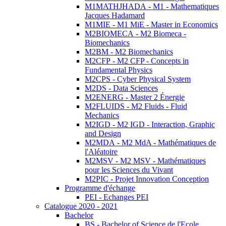
M1MATHJHADA - M1 - Mathematiques
Jacques Hadamard
M1MIE - M1 MiE - Master in Economics
M2BIOMECA - M2 Biomeca -
Biomechanics
M2BM - M2 Biomechanics
M2CFP - M2 CFP - Concepts in
Fundamental Physics
M2CPS - Cyber Physical System
M2DS - Data Sciences
M2ENERG - Master 2 Énergie
M2FLUIDS - M2 Fluids - Fluid
Mechanics
M2IGD - M2 IGD - Interaction, Graphic
and Design
M2MDA - M2 MdA - Mathématiques de
l'Aléatoire
M2MSV - M2 MSV - Mathématiques
pour les Sciences du Vivant
M2PIC - Projet Innovation Conception
Programme d'échange
PEI - Echanges PEI
Catalogue 2020 - 2021
Bachelor
BS - Bachelor of Science de l'Ecole