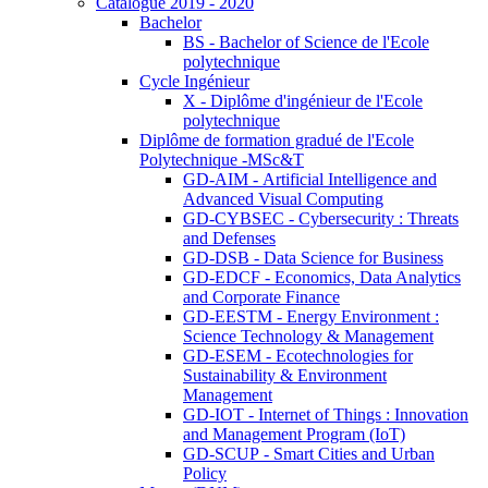
Catalogue 2019 - 2020
Bachelor
BS - Bachelor of Science de l'Ecole
polytechnique
Cycle Ingénieur
X - Diplôme d'ingénieur de l'Ecole
polytechnique
Diplôme de formation gradué de l'Ecole
Polytechnique -MSc&T
GD-AIM - Artificial Intelligence and
Advanced Visual Computing
GD-CYBSEC - Cybersecurity : Threats
and Defenses
GD-DSB - Data Science for Business
GD-EDCF - Economics, Data Analytics
and Corporate Finance
GD-EESTM - Energy Environment :
Science Technology & Management
GD-ESEM - Ecotechnologies for
Sustainability & Environment
Management
GD-IOT - Internet of Things : Innovation
and Management Program (IoT)
GD-SCUP - Smart Cities and Urban
Policy