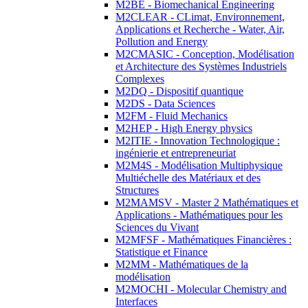
M2BE - Biomechanical Engineering
M2CLEAR - CLimat, Environnement,
Applications et Recherche - Water, Air,
Pollution and Energy
M2CMASIC - Conception, Modélisation
et Architecture des Systèmes Industriels
Complexes
M2DQ - Dispositif quantique
M2DS - Data Sciences
M2FM - Fluid Mechanics
M2HEP - High Energy physics
M2ITIE - Innovation Technologique :
ingénierie et entrepreneuriat
M2M4S - Modélisation Multiphysique
Multiéchelle des Matériaux et des
Structures
M2MAMSV - Master 2 Mathématiques et
Applications - Mathématiques pour les
Sciences du Vivant
M2MFSF - Mathématiques Financières :
Statistique et Finance
M2MM - Mathématiques de la
modélisation
M2MOCHI - Molecular Chemistry and
Interfaces