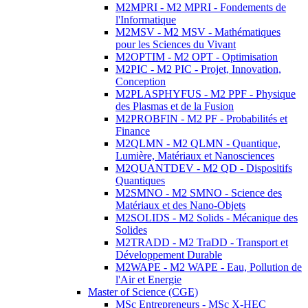
M2MPRI - M2 MPRI - Fondements de
l'Informatique
M2MSV - M2 MSV - Mathématiques
pour les Sciences du Vivant
M2OPTIM - M2 OPT - Optimisation
M2PIC - M2 PIC - Projet, Innovation,
Conception
M2PLASPHYFUS - M2 PPF - Physique
des Plasmas et de la Fusion
M2PROBFIN - M2 PF - Probabilités et
Finance
M2QLMN - M2 QLMN - Quantique,
Lumière, Matériaux et Nanosciences
M2QUANTDEV - M2 QD - Dispositifs
Quantiques
M2SMNO - M2 SMNO - Science des
Matériaux et des Nano-Objets
M2SOLIDS - M2 Solids - Mécanique des
Solides
M2TRADD - M2 TraDD - Transport et
Développement Durable
M2WAPE - M2 WAPE - Eau, Pollution de
l'Air et Energie
Master of Science (CGE)
MSc Entrepreneurs - MSc X-HEC