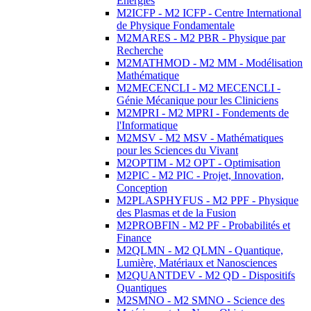
Energies
M2ICFP - M2 ICFP - Centre International
de Physique Fondamentale
M2MARES - M2 PBR - Physique par
Recherche
M2MATHMOD - M2 MM - Modélisation
Mathématique
M2MECENCLI - M2 MECENCLI -
Génie Mécanique pour les Cliniciens
M2MPRI - M2 MPRI - Fondements de
l'Informatique
M2MSV - M2 MSV - Mathématiques
pour les Sciences du Vivant
M2OPTIM - M2 OPT - Optimisation
M2PIC - M2 PIC - Projet, Innovation,
Conception
M2PLASPHYFUS - M2 PPF - Physique
des Plasmas et de la Fusion
M2PROBFIN - M2 PF - Probabilités et
Finance
M2QLMN - M2 QLMN - Quantique,
Lumière, Matériaux et Nanosciences
M2QUANTDEV - M2 QD - Dispositifs
Quantiques
M2SMNO - M2 SMNO - Science des