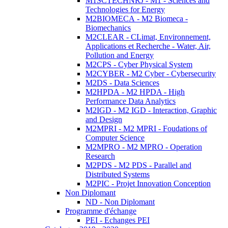
M1SCTECHNRJ - M1 - Sciences and
Technologies for Energy
M2BIOMECA - M2 Biomeca -
Biomechanics
M2CLEAR - CLimat, Environnement,
Applications et Recherche - Water, Air,
Pollution and Energy
M2CPS - Cyber Physical System
M2CYBER - M2 Cyber - Cybersecurity
M2DS - Data Sciences
M2HPDA - M2 HPDA - High
Performance Data Analytics
M2IGD - M2 IGD - Interaction, Graphic
and Design
M2MPRI - M2 MPRI - Foudations of
Computer Science
M2MPRO - M2 MPRO - Operation
Research
M2PDS - M2 PDS - Parallel and
Distributed Systems
M2PIC - Projet Innovation Conception
Non Diplomant
ND - Non Diplomant
Programme d'échange
PEI - Echanges PEI