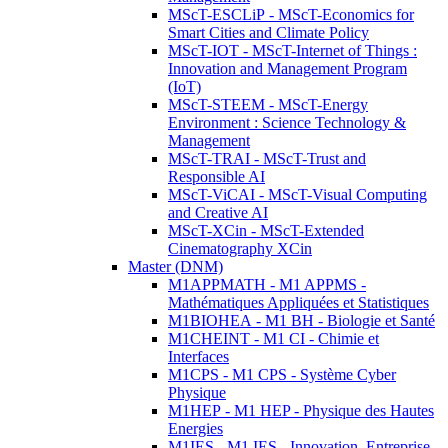
MScT-ESCLiP - MScT-Economics for
Smart Cities and Climate Policy
MScT-IOT - MScT-Internet of Things :
Innovation and Management Program
(IoT)
MScT-STEEM - MScT-Energy
Environment : Science Technology &
Management
MScT-TRAI - MScT-Trust and
Responsible AI
MScT-ViCAI - MScT-Visual Computing
and Creative AI
MScT-XCin - MScT-Extended
Cinematography XCin
Master (DNM)
M1APPMATH - M1 APPMS -
Mathématiques Appliquées et Statistiques
M1BIOHEA - M1 BH - Biologie et Santé
M1CHEINT - M1 CI - Chimie et
Interfaces
M1CPS - M1 CPS - Système Cyber
Physique
M1HEP - M1 HEP - Physique des Hautes
Energies
M1IES - M1 IES - Innovation, Entreprise