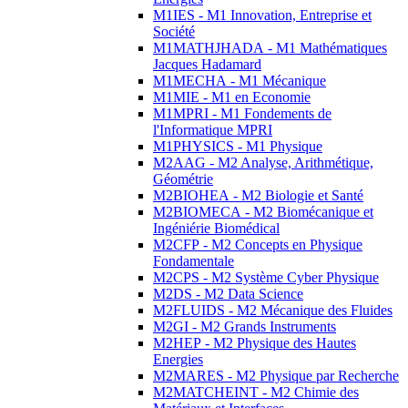
M1IES - M1 Innovation, Entreprise et
Société
M1MATHJHADA - M1 Mathématiques
Jacques Hadamard
M1MECHA - M1 Mécanique
M1MIE - M1 en Economie
M1MPRI - M1 Fondements de
l'Informatique MPRI
M1PHYSICS - M1 Physique
M2AAG - M2 Analyse, Arithmétique,
Géométrie
M2BIOHEA - M2 Biologie et Santé
M2BIOMECA - M2 Biomécanique et
Ingéniérie Biomédical
M2CFP - M2 Concepts en Physique
Fondamentale
M2CPS - M2 Système Cyber Physique
M2DS - M2 Data Science
M2FLUIDS - M2 Mécanique des Fluides
M2GI - M2 Grands Instruments
M2HEP - M2 Physique des Hautes
Energies
M2MARES - M2 Physique par Recherche
M2MATCHEINT - M2 Chimie des