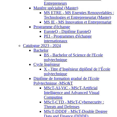
Entrepreneurs
Mastère spécialisé (Master)
MS ETRE - MS Energies Renouvelables :
Technologies et Entrepreneuriat (Master)
MS IE - MS Innovation et Entreprenariat
Programme d'échange
EuroteQ - Diplôme EuroteQ
PEI - Programmes d'échange
internationaux
Catalogue 2023 - 2024
Bachelor
BS - Bachelor of Science de l'Ecole
polytechnique
Cycle Ingénieur
X - Titre d’Ingénieur diplômé de l’École
polytechnique
Diplôme de formation gradué de l'Ecole
Polytechnique -MSc&T
MScT-AI-ViC - MScT-Artificial
Intelligence and Advanced Visual
Computing
MScT-CTD - MScT-Cybersecurity :
Threats and Defenses
MScT-DDDF - MScT-Double Degree
Data and Finance (DDDF)