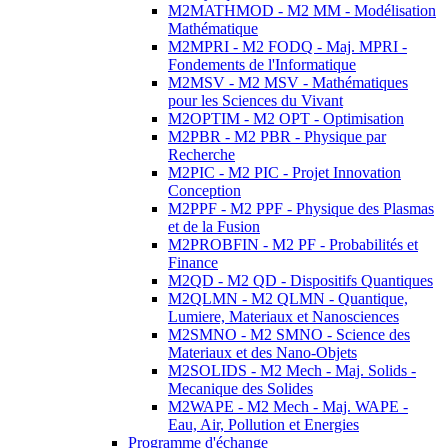
M2MATHMOD - M2 MM - Modélisation
Mathématique
M2MPRI - M2 FODQ - Maj. MPRI -
Fondements de l'Informatique
M2MSV - M2 MSV - Mathématiques
pour les Sciences du Vivant
M2OPTIM - M2 OPT - Optimisation
M2PBR - M2 PBR - Physique par
Recherche
M2PIC - M2 PIC - Projet Innovation
Conception
M2PPF - M2 PPF - Physique des Plasmas
et de la Fusion
M2PROBFIN - M2 PF - Probabilités et
Finance
M2QD - M2 QD - Dispositifs Quantiques
M2QLMN - M2 QLMN - Quantique,
Lumiere, Materiaux et Nanosciences
M2SMNO - M2 SMNO - Science des
Materiaux et des Nano-Objets
M2SOLIDS - M2 Mech - Maj. Solids -
Mecanique des Solides
M2WAPE - M2 Mech - Maj. WAPE -
Eau, Air, Pollution et Energies
Programme d'échange