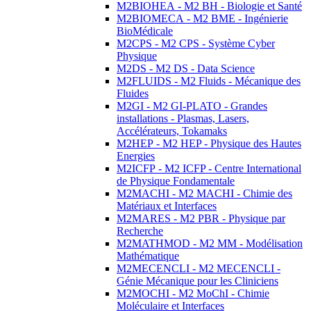
M2BIOHEA - M2 BH - Biologie et Santé
M2BIOMECA - M2 BME - Ingénierie
BioMédicale
M2CPS - M2 CPS - Système Cyber
Physique
M2DS - M2 DS - Data Science
M2FLUIDS - M2 Fluids - Mécanique des
Fluides
M2GI - M2 GI-PLATO - Grandes
installations - Plasmas, Lasers,
Accélérateurs, Tokamaks
M2HEP - M2 HEP - Physique des Hautes
Energies
M2ICFP - M2 ICFP - Centre International
de Physique Fondamentale
M2MACHI - M2 MACHI - Chimie des
Matériaux et Interfaces
M2MARES - M2 PBR - Physique par
Recherche
M2MATHMOD - M2 MM - Modélisation
Mathématique
M2MECENCLI - M2 MECENCLI -
Génie Mécanique pour les Cliniciens
M2MOCHI - M2 MoChI - Chimie
Moléculaire et Interfaces