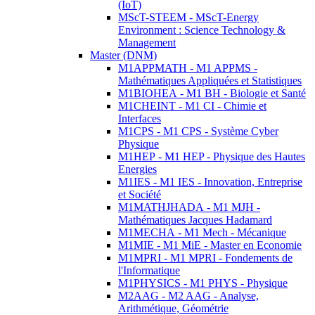
(IoT)
MScT-STEEM - MScT-Energy
Environment : Science Technology &
Management
Master (DNM)
M1APPMATH - M1 APPMS -
Mathématiques Appliquées et Statistiques
M1BIOHEA - M1 BH - Biologie et Santé
M1CHEINT - M1 CI - Chimie et
Interfaces
M1CPS - M1 CPS - Système Cyber
Physique
M1HEP - M1 HEP - Physique des Hautes
Energies
M1IES - M1 IES - Innovation, Entreprise
et Société
M1MATHJHADA - M1 MJH -
Mathématiques Jacques Hadamard
M1MECHA - M1 Mech - Mécanique
M1MIE - M1 MiE - Master en Economie
M1MPRI - M1 MPRI - Fondements de
l'Informatique
M1PHYSICS - M1 PHYS - Physique
M2AAG - M2 AAG - Analyse,
Arithmétique, Géométrie