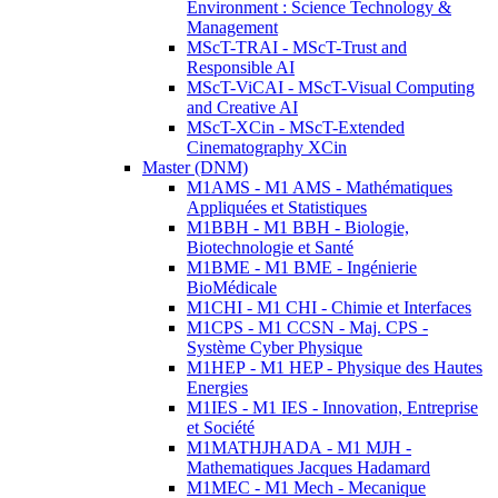
Environment : Science Technology &
Management
MScT-TRAI - MScT-Trust and
Responsible AI
MScT-ViCAI - MScT-Visual Computing
and Creative AI
MScT-XCin - MScT-Extended
Cinematography XCin
Master (DNM)
M1AMS - M1 AMS - Mathématiques
Appliquées et Statistiques
M1BBH - M1 BBH - Biologie,
Biotechnologie et Santé
M1BME - M1 BME - Ingénierie
BioMédicale
M1CHI - M1 CHI - Chimie et Interfaces
M1CPS - M1 CCSN - Maj. CPS -
Système Cyber Physique
M1HEP - M1 HEP - Physique des Hautes
Energies
M1IES - M1 IES - Innovation, Entreprise
et Société
M1MATHJHADA - M1 MJH -
Mathematiques Jacques Hadamard
M1MEC - M1 Mech - Mecanique