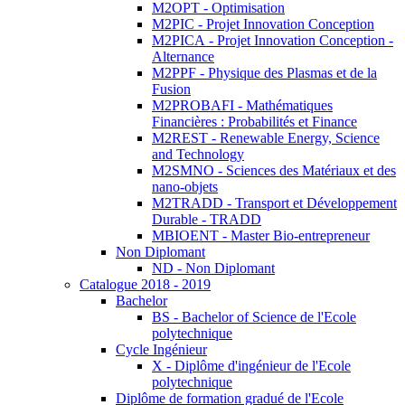
M2OPT - Optimisation
M2PIC - Projet Innovation Conception
M2PICA - Projet Innovation Conception -
Alternance
M2PPF - Physique des Plasmas et de la
Fusion
M2PROBAFI - Mathématiques
Financières : Probabilités et Finance
M2REST - Renewable Energy, Science
and Technology
M2SMNO - Sciences des Matériaux et des
nano-objets
M2TRADD - Transport et Développement
Durable - TRADD
MBIOENT - Master Bio-entrepreneur
Non Diplomant
ND - Non Diplomant
Catalogue 2018 - 2019
Bachelor
BS - Bachelor of Science de l'Ecole
polytechnique
Cycle Ingénieur
X - Diplôme d'ingénieur de l'Ecole
polytechnique
Diplôme de formation gradué de l'Ecole