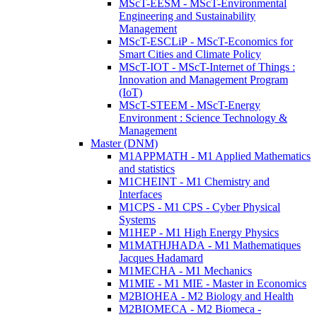
MScT-EESM - MScT-Environmental
Engineering and Sustainability
Management
MScT-ESCLiP - MScT-Economics for
Smart Cities and Climate Policy
MScT-IOT - MScT-Internet of Things :
Innovation and Management Program
(IoT)
MScT-STEEM - MScT-Energy
Environment : Science Technology &
Management
Master (DNM)
M1APPMATH - M1 Applied Mathematics
and statistics
M1CHEINT - M1 Chemistry and
Interfaces
M1CPS - M1 CPS - Cyber Physical
Systems
M1HEP - M1 High Energy Physics
M1MATHJHADA - M1 Mathematiques
Jacques Hadamard
M1MECHA - M1 Mechanics
M1MIE - M1 MIE - Master in Economics
M2BIOHEA - M2 Biology and Health
M2BIOMECA - M2 Biomeca -