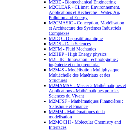
M2BE - Biomechanical Engineering
M2CLEAR - CLimat, Environnement,
Applications et Recherche - Water, Air,
Pollution and Energy
M2CMASIC - Conception, Modélisation
et Architecture des Systèmes Industriels
Complexes
M2DQ - Dispositif quantique
M2DS - Data Sciences
M2FM - Fluid Mechanics
M2HEP - High Energy physics
M2ITIE - Innovation Technologique :
ingénierie et entrepreneuriat
M2M4S - Modélisation Multiphysique
Multiéchelle des Matériaux et des
Structures
M2MAMSV - Master 2 Mathématiques et
Applications - Mathématiques pour les
Sciences du Vivant
M2MFSF - Mathématiques Financières :
Statistique et Finance
M2MM - Mathématiques de la
modélisation
M2MOCHI - Molecular Chemistry and
Interfaces