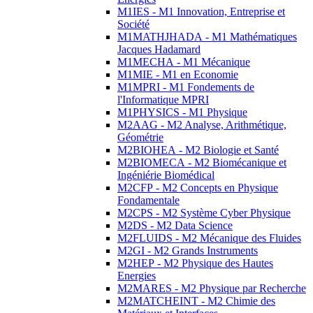
M1IES - M1 Innovation, Entreprise et
Société
M1MATHJHADA - M1 Mathématiques
Jacques Hadamard
M1MECHA - M1 Mécanique
M1MIE - M1 en Economie
M1MPRI - M1 Fondements de
l'Informatique MPRI
M1PHYSICS - M1 Physique
M2AAG - M2 Analyse, Arithmétique,
Géométrie
M2BIOHEA - M2 Biologie et Santé
M2BIOMECA - M2 Biomécanique et
Ingéniérie Biomédical
M2CFP - M2 Concepts en Physique
Fondamentale
M2CPS - M2 Système Cyber Physique
M2DS - M2 Data Science
M2FLUIDS - M2 Mécanique des Fluides
M2GI - M2 Grands Instruments
M2HEP - M2 Physique des Hautes
Energies
M2MARES - M2 Physique par Recherche
M2MATCHEINT - M2 Chimie des