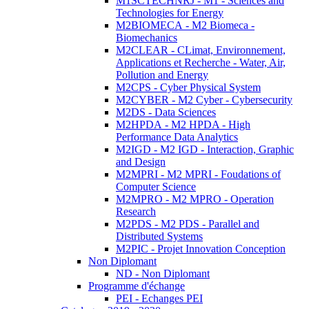
M1SCTECHNRJ - M1 - Sciences and
Technologies for Energy
M2BIOMECA - M2 Biomeca -
Biomechanics
M2CLEAR - CLimat, Environnement,
Applications et Recherche - Water, Air,
Pollution and Energy
M2CPS - Cyber Physical System
M2CYBER - M2 Cyber - Cybersecurity
M2DS - Data Sciences
M2HPDA - M2 HPDA - High
Performance Data Analytics
M2IGD - M2 IGD - Interaction, Graphic
and Design
M2MPRI - M2 MPRI - Foudations of
Computer Science
M2MPRO - M2 MPRO - Operation
Research
M2PDS - M2 PDS - Parallel and
Distributed Systems
M2PIC - Projet Innovation Conception
Non Diplomant
ND - Non Diplomant
Programme d'échange
PEI - Echanges PEI