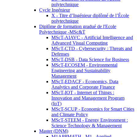
polytechnique
Cycle Ingénieur
X - Titre d’Ingénieur diplômé de l’École
polytechnique
Diplôme de formation gradué de l'Ecole
Polytechnique -MSc&T
MScT-AIAVC - Artificial Intelligence and
Advanced Visual Computing
MScT-CTD - Cybersecurity : Threats and
Defenses
MScT-DSB - Data Science for Business
MScT-ECOSEM - Environmental
Engineering and Sustainability
Management
MScT-EDACF - Economics, Data
Analytics and Corporate Finance
MScT-IOT - Internet of Things :
Innovation and Management Program
(IoT)
MScT-SCUP - Economics for Smart Cities
and Climate Policy
MScT-STEEM - Energy Environment :
Science Technology & Management
Master (DNM)
M1APPMATH - M1 - Applied