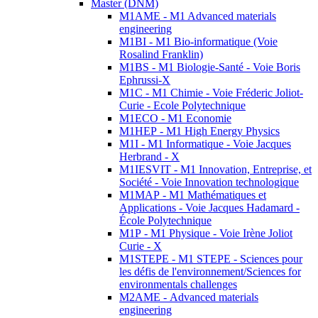
Master (DNM)
M1AME - M1 Advanced materials
engineering
M1BI - M1 Bio-informatique (Voie
Rosalind Franklin)
M1BS - M1 Biologie-Santé - Voie Boris
Ephrussi-X
M1C - M1 Chimie - Voie Fréderic Joliot-
Curie - Ecole Polytechnique
M1ECO - M1 Economie
M1HEP - M1 High Energy Physics
M1I - M1 Informatique - Voie Jacques
Herbrand - X
M1IESVIT - M1 Innovation, Entreprise, et
Société - Voie Innovation technologique
M1MAP - M1 Mathématiques et
Applications - Voie Jacques Hadamard -
École Polytechnique
M1P - M1 Physique - Voie Irène Joliot
Curie - X
M1STEPE - M1 STEPE - Sciences pour
les défis de l'environnement/Sciences for
environmentals challenges
M2AME - Advanced materials
engineering