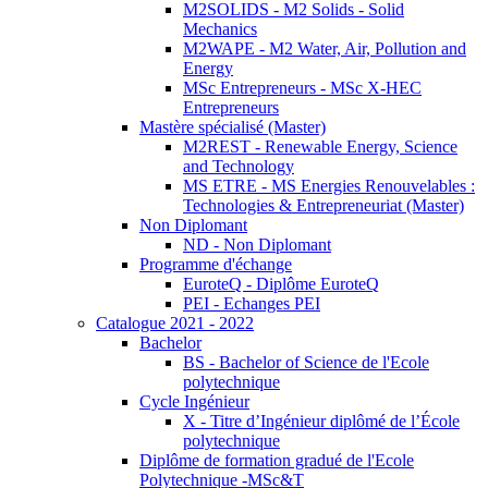
M2SOLIDS - M2 Solids - Solid
Mechanics
M2WAPE - M2 Water, Air, Pollution and
Energy
MSc Entrepreneurs - MSc X-HEC
Entrepreneurs
Mastère spécialisé (Master)
M2REST - Renewable Energy, Science
and Technology
MS ETRE - MS Energies Renouvelables :
Technologies & Entrepreneuriat (Master)
Non Diplomant
ND - Non Diplomant
Programme d'échange
EuroteQ - Diplôme EuroteQ
PEI - Echanges PEI
Catalogue 2021 - 2022
Bachelor
BS - Bachelor of Science de l'Ecole
polytechnique
Cycle Ingénieur
X - Titre d’Ingénieur diplômé de l’École
polytechnique
Diplôme de formation gradué de l'Ecole
Polytechnique -MSc&T