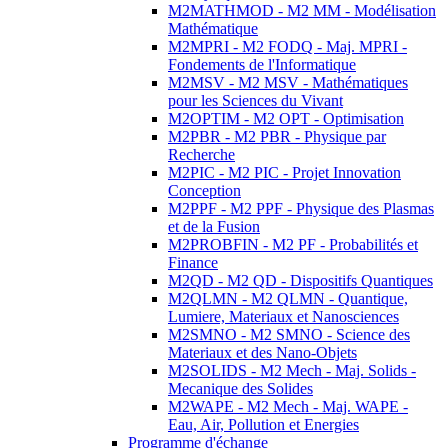
M2MATHMOD - M2 MM - Modélisation
Mathématique
M2MPRI - M2 FODQ - Maj. MPRI -
Fondements de l'Informatique
M2MSV - M2 MSV - Mathématiques
pour les Sciences du Vivant
M2OPTIM - M2 OPT - Optimisation
M2PBR - M2 PBR - Physique par
Recherche
M2PIC - M2 PIC - Projet Innovation
Conception
M2PPF - M2 PPF - Physique des Plasmas
et de la Fusion
M2PROBFIN - M2 PF - Probabilités et
Finance
M2QD - M2 QD - Dispositifs Quantiques
M2QLMN - M2 QLMN - Quantique,
Lumiere, Materiaux et Nanosciences
M2SMNO - M2 SMNO - Science des
Materiaux et des Nano-Objets
M2SOLIDS - M2 Mech - Maj. Solids -
Mecanique des Solides
M2WAPE - M2 Mech - Maj. WAPE -
Eau, Air, Pollution et Energies
Programme d'échange