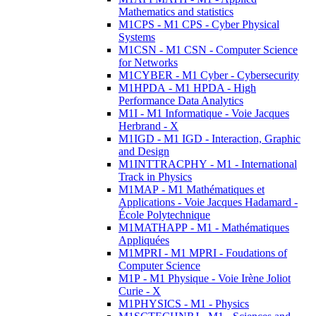
Mathematics and statistics
M1CPS - M1 CPS - Cyber Physical
Systems
M1CSN - M1 CSN - Computer Science
for Networks
M1CYBER - M1 Cyber - Cybersecurity
M1HPDA - M1 HPDA - High
Performance Data Analytics
M1I - M1 Informatique - Voie Jacques
Herbrand - X
M1IGD - M1 IGD - Interaction, Graphic
and Design
M1INTTRACPHY - M1 - International
Track in Physics
M1MAP - M1 Mathématiques et
Applications - Voie Jacques Hadamard -
École Polytechnique
M1MATHAPP - M1 - Mathématiques
Appliquées
M1MPRI - M1 MPRI - Foudations of
Computer Science
M1P - M1 Physique - Voie Irène Joliot
Curie - X
M1PHYSICS - M1 - Physics