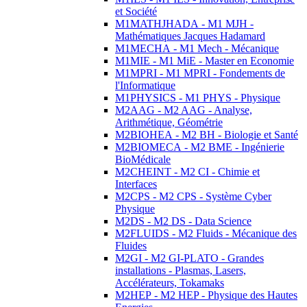
et Société
M1MATHJHADA - M1 MJH -
Mathématiques Jacques Hadamard
M1MECHA - M1 Mech - Mécanique
M1MIE - M1 MiE - Master en Economie
M1MPRI - M1 MPRI - Fondements de
l'Informatique
M1PHYSICS - M1 PHYS - Physique
M2AAG - M2 AAG - Analyse,
Arithmétique, Géométrie
M2BIOHEA - M2 BH - Biologie et Santé
M2BIOMECA - M2 BME - Ingénierie
BioMédicale
M2CHEINT - M2 CI - Chimie et
Interfaces
M2CPS - M2 CPS - Système Cyber
Physique
M2DS - M2 DS - Data Science
M2FLUIDS - M2 Fluids - Mécanique des
Fluides
M2GI - M2 GI-PLATO - Grandes
installations - Plasmas, Lasers,
Accélérateurs, Tokamaks
M2HEP - M2 HEP - Physique des Hautes