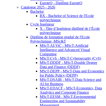
EuroteQ - Diplôme EuroteQ
Catalogue 2025 - 2026
Bachelor
BX - Bachelor of Science de l'Ecole
polytechnique
Cycle Ingénieur
X - Titre d’Ingénieur diplômé de l’École
polytechnique
Diplôme de formation gradué de l'Ecole
Polytechnique -MSc&T
MScT-AI-ViC - MScT-Artificial
Intelligence and Advanced Visual
Computing
MScT-CyS - MScT-Cybersecurity (CyS)
MScT-DDDF - MScT-Double Degree
Data and Finance (DDDF)
MScT-DEPP - MScT-Data and Economics
for Public Policy (DEPP)
MScT-DSAIB - MScT-Data Science and
AI for Business
MScT-EDACF - MScT-Economics, Data
Analytics and Corporate Finance
MScT-EESM - MScT-Environmental
Engineering and Sustainability
Management