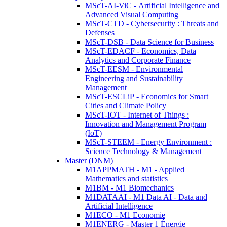
MScT-AI-ViC - Artificial Intelligence and
Advanced Visual Computing
MScT-CTD - Cybersecurity : Threats and
Defenses
MScT-DSB - Data Science for Business
MScT-EDACF - Economics, Data
Analytics and Corporate Finance
MScT-EESM - Environmental
Engineering and Sustainability
Management
MScT-ESCLiP - Economics for Smart
Cities and Climate Policy
MScT-IOT - Internet of Things :
Innovation and Management Program
(IoT)
MScT-STEEM - Energy Environment :
Science Technology & Management
Master (DNM)
M1APPMATH - M1 - Applied
Mathematics and statistics
M1BM - M1 Biomechanics
M1DATAAI - M1 Data AI - Data and
Artificial Intelligence
M1ECO - M1 Economie
M1ENERG - Master 1 Énergie