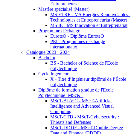
Entrepreneurs
Mastère spécialisé (Master)
MS ETRE - MS Energies Renouvelables :
Technologies et Entrepreneuriat (Master)
MS IE - MS Innovation et Entreprenariat
Programme d'échange
EuroteQ - Diplôme EuroteQ
PEI - Programmes d'échange
internationaux
Catalogue 2023 - 2024
Bachelor
BS - Bachelor of Science de l'Ecole
polytechnique
Cycle Ingénieur
X - Titre d’Ingénieur diplômé de l’École
polytechnique
Diplôme de formation gradué de l'Ecole
Polytechnique -MSc&T
MScT-AI-ViC - MScT-Artificial
Intelligence and Advanced Visual
Computing
MScT-CTD - MScT-Cybersecurity :
Threats and Defenses
MScT-DDDF - MScT-Double Degree
Data and Finance (DDDF)