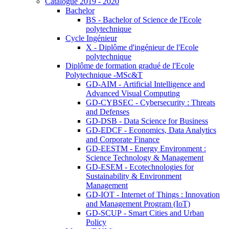
Catalogue 2019 - 2020
Bachelor
BS - Bachelor of Science de l'Ecole
polytechnique
Cycle Ingénieur
X - Diplôme d'ingénieur de l'Ecole
polytechnique
Diplôme de formation gradué de l'Ecole
Polytechnique -MSc&T
GD-AIM - Artificial Intelligence and
Advanced Visual Computing
GD-CYBSEC - Cybersecurity : Threats
and Defenses
GD-DSB - Data Science for Business
GD-EDCF - Economics, Data Analytics
and Corporate Finance
GD-EESTM - Energy Environment :
Science Technology & Management
GD-ESEM - Ecotechnologies for
Sustainability & Environment
Management
GD-IOT - Internet of Things : Innovation
and Management Program (IoT)
GD-SCUP - Smart Cities and Urban
Policy