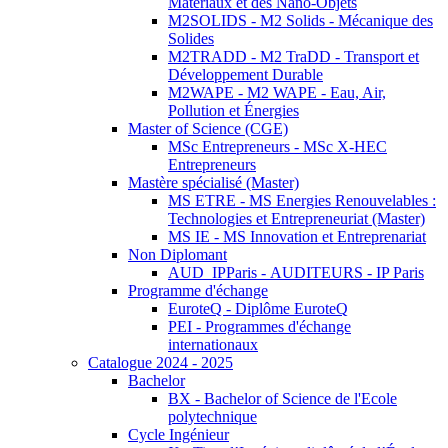
Matériaux et des Nano-Objets
M2SOLIDS - M2 Solids - Mécanique des
Solides
M2TRADD - M2 TraDD - Transport et
Développement Durable
M2WAPE - M2 WAPE - Eau, Air,
Pollution et Énergies
Master of Science (CGE)
MSc Entrepreneurs - MSc X-HEC
Entrepreneurs
Mastère spécialisé (Master)
MS ETRE - MS Energies Renouvelables :
Technologies et Entrepreneuriat (Master)
MS IE - MS Innovation et Entreprenariat
Non Diplomant
AUD_IPParis - AUDITEURS - IP Paris
Programme d'échange
EuroteQ - Diplôme EuroteQ
PEI - Programmes d'échange
internationaux
Catalogue 2024 - 2025
Bachelor
BX - Bachelor of Science de l'Ecole
polytechnique
Cycle Ingénieur