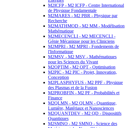
Energies
M2ICFP - M2 ICFP - Centre International
de Physique Fondamentale
M2MARES - M2 PBR - Physique par
Recherche
M2MATHMOD - M2 MM - Modélisation
Mathématique
M2MECENCLI - M2 MECENCLI -
Génie Mécanique pour les Cliniciens
M2MPRI - M2 MPRI - Fondements de
l'Informatique
M2MSV - M2 MSV - Mathématiques
pour les Sciences du Vivant
M2OPTIM - M2 OPT - Optimisation
M2PIC - M2 PIC - Projet, Innovation,
Conception
M2PLASPHYFUS - M2 PPF - Physique
des Plasmas et de la Fusion
M2PROBFIN - M2 PF - Probabilités et
Finance
M2QLMN - M2 QLMN - Quantique,
Lumière, Matériaux et Nanosciences
M2QUANTDEV - M2 QD - Dispositifs
Quantiques
M2SMNO - M2 SMNO - Science des