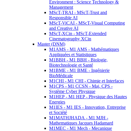
Environment : Science Technology &
Management
MScT-TRAI - MScT-Trust and
Responsible AI
MScT-ViCAI - MScT-Visual Computing
and Creative AI
MScT-XCin - MScT-Extended
Cinematography XCin
Master (DNM)
M1AMS - M1 AMS - Mathématiques
Appliquées et Statistiques
M1BBH - M1 BBH - Biologie,
Biotechnologie et Santé
M1BME - M1 BME - Ingénierie
BioMédicale
M1CHI - M1 CHI - Chimie et Interfaces
M1CPS - M1 CCSN - Maj. CPS -
Système Cyber Physique
M1HEP - M1 HEP - Physique des Hautes
Energies
M1IES - M1 IES - Innovation, Entreprise
et Société
M1MATHJHADA - M1 MJH -
Mathematiques Jacques Hadamard
M1MEC - M1 Mech - Mecanique