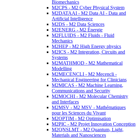
Biomechanics
M2CPS - M2 Cyber Physical System
M2DATAAI - M2 Data AI - Data and
Artificial Intelligence
M2DS - M2 Data Sciences
M2ENERG - M2 Énergie
M2FLUIDS - M2 Fluids - Fluid
Mechanics
M2HEP - M2 High Energy physics
M2ICS - M2 Integration, Circuits and
Systems
M2MATHMOD - M2 Mathematical
Modelling
M2MECENCLI - M2 Mecencli -
Mechanical Engineering for Clinicians
M2MICAS - M2 Machine Learning,
Communications and Security
M2MOCHI - M2 Molecular Chemistry
and Interfaces
M2MSV - M2 MSV - Mathématiques
pour les Sciences du Vivant
M2OPTIM - M2 Optimisation
M2PIC - M2 Projet Innovation Conception
M2QNSLMT - M2 Quantum, Light,
Materials and Nanosciences