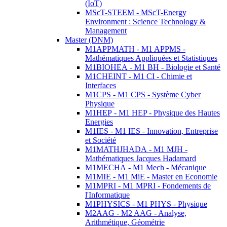
(IoT)
MScT-STEEM - MScT-Energy
Environment : Science Technology &
Management
Master (DNM)
M1APPMATH - M1 APPMS -
Mathématiques Appliquées et Statistiques
M1BIOHEA - M1 BH - Biologie et Santé
M1CHEINT - M1 CI - Chimie et
Interfaces
M1CPS - M1 CPS - Système Cyber
Physique
M1HEP - M1 HEP - Physique des Hautes
Energies
M1IES - M1 IES - Innovation, Entreprise
et Société
M1MATHJHADA - M1 MJH -
Mathématiques Jacques Hadamard
M1MECHA - M1 Mech - Mécanique
M1MIE - M1 MiE - Master en Economie
M1MPRI - M1 MPRI - Fondements de
l'Informatique
M1PHYSICS - M1 PHYS - Physique
M2AAG - M2 AAG - Analyse,
Arithmétique, Géométrie