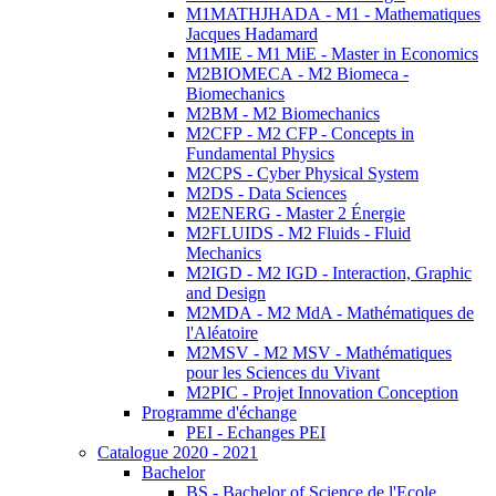
M1MATHJHADA - M1 - Mathematiques
Jacques Hadamard
M1MIE - M1 MiE - Master in Economics
M2BIOMECA - M2 Biomeca -
Biomechanics
M2BM - M2 Biomechanics
M2CFP - M2 CFP - Concepts in
Fundamental Physics
M2CPS - Cyber Physical System
M2DS - Data Sciences
M2ENERG - Master 2 Énergie
M2FLUIDS - M2 Fluids - Fluid
Mechanics
M2IGD - M2 IGD - Interaction, Graphic
and Design
M2MDA - M2 MdA - Mathématiques de
l'Aléatoire
M2MSV - M2 MSV - Mathématiques
pour les Sciences du Vivant
M2PIC - Projet Innovation Conception
Programme d'échange
PEI - Echanges PEI
Catalogue 2020 - 2021
Bachelor
BS - Bachelor of Science de l'Ecole