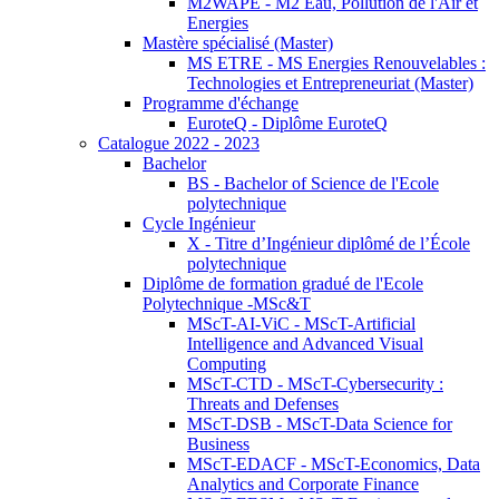
M2WAPE - M2 Eau, Pollution de l'Air et
Energies
Mastère spécialisé (Master)
MS ETRE - MS Energies Renouvelables :
Technologies et Entrepreneuriat (Master)
Programme d'échange
EuroteQ - Diplôme EuroteQ
Catalogue 2022 - 2023
Bachelor
BS - Bachelor of Science de l'Ecole
polytechnique
Cycle Ingénieur
X - Titre d’Ingénieur diplômé de l’École
polytechnique
Diplôme de formation gradué de l'Ecole
Polytechnique -MSc&T
MScT-AI-ViC - MScT-Artificial
Intelligence and Advanced Visual
Computing
MScT-CTD - MScT-Cybersecurity :
Threats and Defenses
MScT-DSB - MScT-Data Science for
Business
MScT-EDACF - MScT-Economics, Data
Analytics and Corporate Finance