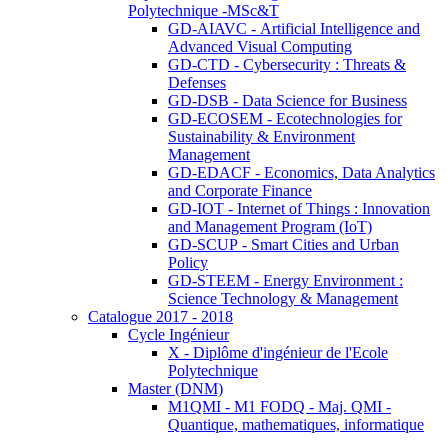
Polytechnique -MSc&T
GD-AIAVC - Artificial Intelligence and
Advanced Visual Computing
GD-CTD - Cybersecurity : Threats &
Defenses
GD-DSB - Data Science for Business
GD-ECOSEM - Ecotechnologies for
Sustainability & Environment
Management
GD-EDACF - Economics, Data Analytics
and Corporate Finance
GD-IOT - Internet of Things : Innovation
and Management Program (IoT)
GD-SCUP - Smart Cities and Urban
Policy
GD-STEEM - Energy Environment :
Science Technology & Management
Catalogue 2017 - 2018
Cycle Ingénieur
X - Diplôme d'ingénieur de l'Ecole
Polytechnique
Master (DNM)
M1QMI - M1 FODQ - Maj. QMI -
Quantique, mathematiques, informatique