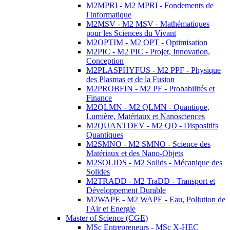
M2MPRI - M2 MPRI - Fondements de
l'Informatique
M2MSV - M2 MSV - Mathématiques
pour les Sciences du Vivant
M2OPTIM - M2 OPT - Optimisation
M2PIC - M2 PIC - Projet, Innovation,
Conception
M2PLASPHYFUS - M2 PPF - Physique
des Plasmas et de la Fusion
M2PROBFIN - M2 PF - Probabilités et
Finance
M2QLMN - M2 QLMN - Quantique,
Lumière, Matériaux et Nanosciences
M2QUANTDEV - M2 QD - Dispositifs
Quantiques
M2SMNO - M2 SMNO - Science des
Matériaux et des Nano-Objets
M2SOLIDS - M2 Solids - Mécanique des
Solides
M2TRADD - M2 TraDD - Transport et
Développement Durable
M2WAPE - M2 WAPE - Eau, Pollution de
l'Air et Energie
Master of Science (CGE)
MSc Entrepreneurs - MSc X-HEC