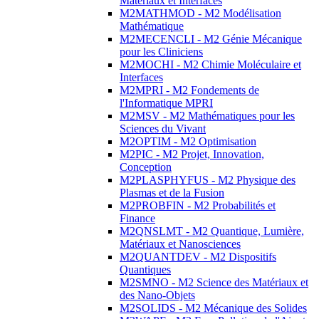
Matériaux et Interfaces
M2MATHMOD - M2 Modélisation
Mathématique
M2MECENCLI - M2 Génie Mécanique
pour les Cliniciens
M2MOCHI - M2 Chimie Moléculaire et
Interfaces
M2MPRI - M2 Fondements de
l'Informatique MPRI
M2MSV - M2 Mathématiques pour les
Sciences du Vivant
M2OPTIM - M2 Optimisation
M2PIC - M2 Projet, Innovation,
Conception
M2PLASPHYFUS - M2 Physique des
Plasmas et de la Fusion
M2PROBFIN - M2 Probabilités et
Finance
M2QNSLMT - M2 Quantique, Lumière,
Matériaux et Nanosciences
M2QUANTDEV - M2 Dispositifs
Quantiques
M2SMNO - M2 Science des Matériaux et
des Nano-Objets
M2SOLIDS - M2 Mécanique des Solides