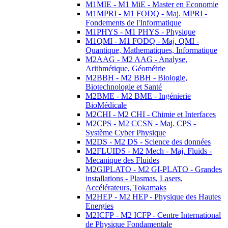
M1MIE - M1 MiE - Master en Economie
M1MPRI - M1 FODQ - Maj. MPRI -
Fondements de l'Informatique
M1PHYS - M1 PHYS - Physique
M1QMI - M1 FODQ - Maj. QMI -
Quantique, Mathematiques, Informatique
M2AAG - M2 AAG - Analyse,
Arithmétique, Géométrie
M2BBH - M2 BBH - Biologie,
Biotechnologie et Santé
M2BME - M2 BME - Ingénierie
BioMédicale
M2CHI - M2 CHI - Chimie et Interfaces
M2CPS - M2 CCSN - Maj. CPS -
Système Cyber Physique
M2DS - M2 DS - Science des données
M2FLUIDS - M2 Mech - Maj. Fluids -
Mecanique des Fluides
M2GIPLATO - M2 GI-PLATO - Grandes
installations - Plasmas, Lasers,
Accélérateurs, Tokamaks
M2HEP - M2 HEP - Physique des Hautes
Energies
M2ICFP - M2 ICFP - Centre International
de Physique Fondamentale