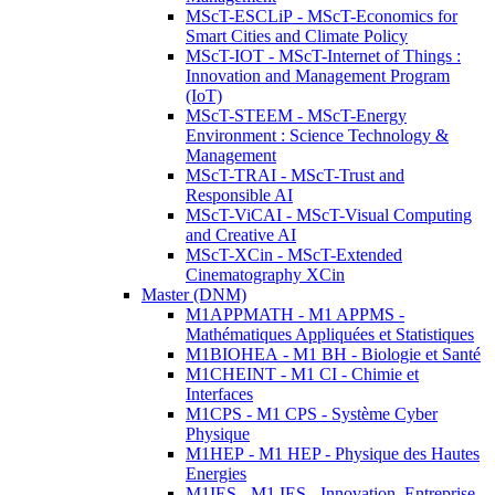
MScT-ESCLiP - MScT-Economics for
Smart Cities and Climate Policy
MScT-IOT - MScT-Internet of Things :
Innovation and Management Program
(IoT)
MScT-STEEM - MScT-Energy
Environment : Science Technology &
Management
MScT-TRAI - MScT-Trust and
Responsible AI
MScT-ViCAI - MScT-Visual Computing
and Creative AI
MScT-XCin - MScT-Extended
Cinematography XCin
Master (DNM)
M1APPMATH - M1 APPMS -
Mathématiques Appliquées et Statistiques
M1BIOHEA - M1 BH - Biologie et Santé
M1CHEINT - M1 CI - Chimie et
Interfaces
M1CPS - M1 CPS - Système Cyber
Physique
M1HEP - M1 HEP - Physique des Hautes
Energies
M1IES - M1 IES - Innovation, Entreprise