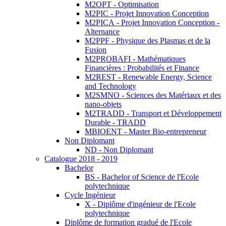
M2OPT - Optimisation
M2PIC - Projet Innovation Conception
M2PICA - Projet Innovation Conception -
Alternance
M2PPF - Physique des Plasmas et de la
Fusion
M2PROBAFI - Mathématiques
Financières : Probabilités et Finance
M2REST - Renewable Energy, Science
and Technology
M2SMNO - Sciences des Matériaux et des
nano-objets
M2TRADD - Transport et Développement
Durable - TRADD
MBIOENT - Master Bio-entrepreneur
Non Diplomant
ND - Non Diplomant
Catalogue 2018 - 2019
Bachelor
BS - Bachelor of Science de l'Ecole
polytechnique
Cycle Ingénieur
X - Diplôme d'ingénieur de l'Ecole
polytechnique
Diplôme de formation gradué de l'Ecole