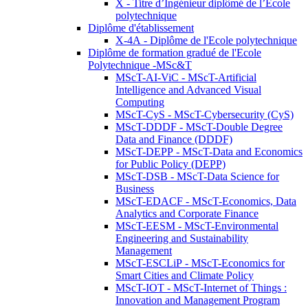
X - Titre d’Ingénieur diplômé de l’École
polytechnique
Diplôme d'établissement
X-4A - Diplôme de l'Ecole polytechnique
Diplôme de formation gradué de l'Ecole
Polytechnique -MSc&T
MScT-AI-ViC - MScT-Artificial
Intelligence and Advanced Visual
Computing
MScT-CyS - MScT-Cybersecurity (CyS)
MScT-DDDF - MScT-Double Degree
Data and Finance (DDDF)
MScT-DEPP - MScT-Data and Economics
for Public Policy (DEPP)
MScT-DSB - MScT-Data Science for
Business
MScT-EDACF - MScT-Economics, Data
Analytics and Corporate Finance
MScT-EESM - MScT-Environmental
Engineering and Sustainability
Management
MScT-ESCLiP - MScT-Economics for
Smart Cities and Climate Policy
MScT-IOT - MScT-Internet of Things :
Innovation and Management Program