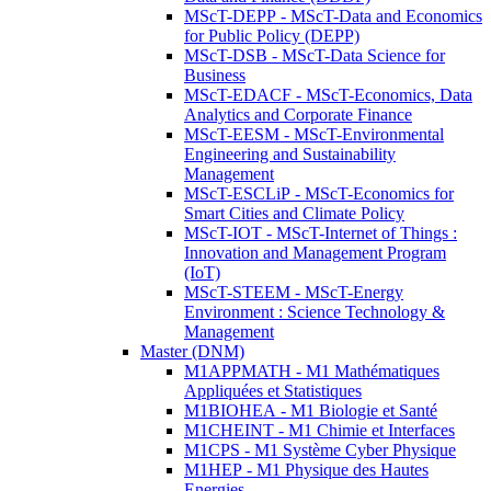
MScT-DEPP - MScT-Data and Economics
for Public Policy (DEPP)
MScT-DSB - MScT-Data Science for
Business
MScT-EDACF - MScT-Economics, Data
Analytics and Corporate Finance
MScT-EESM - MScT-Environmental
Engineering and Sustainability
Management
MScT-ESCLiP - MScT-Economics for
Smart Cities and Climate Policy
MScT-IOT - MScT-Internet of Things :
Innovation and Management Program
(IoT)
MScT-STEEM - MScT-Energy
Environment : Science Technology &
Management
Master (DNM)
M1APPMATH - M1 Mathématiques
Appliquées et Statistiques
M1BIOHEA - M1 Biologie et Santé
M1CHEINT - M1 Chimie et Interfaces
M1CPS - M1 Système Cyber Physique
M1HEP - M1 Physique des Hautes
Energies