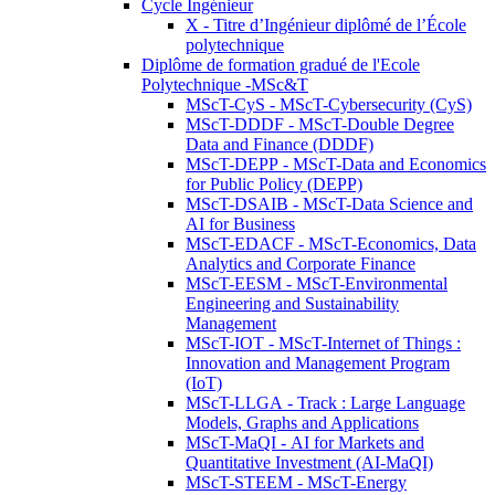
Cycle Ingénieur
X - Titre d’Ingénieur diplômé de l’École
polytechnique
Diplôme de formation gradué de l'Ecole
Polytechnique -MSc&T
MScT-CyS - MScT-Cybersecurity (CyS)
MScT-DDDF - MScT-Double Degree
Data and Finance (DDDF)
MScT-DEPP - MScT-Data and Economics
for Public Policy (DEPP)
MScT-DSAIB - MScT-Data Science and
AI for Business
MScT-EDACF - MScT-Economics, Data
Analytics and Corporate Finance
MScT-EESM - MScT-Environmental
Engineering and Sustainability
Management
MScT-IOT - MScT-Internet of Things :
Innovation and Management Program
(IoT)
MScT-LLGA - Track : Large Language
Models, Graphs and Applications
MScT-MaQI - AI for Markets and
Quantitative Investment (AI-MaQI)
MScT-STEEM - MScT-Energy