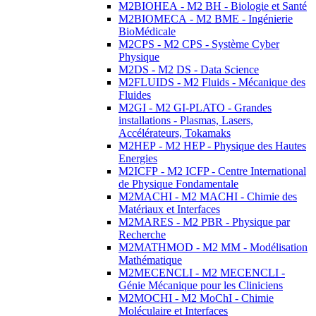
M2BIOHEA - M2 BH - Biologie et Santé
M2BIOMECA - M2 BME - Ingénierie
BioMédicale
M2CPS - M2 CPS - Système Cyber
Physique
M2DS - M2 DS - Data Science
M2FLUIDS - M2 Fluids - Mécanique des
Fluides
M2GI - M2 GI-PLATO - Grandes
installations - Plasmas, Lasers,
Accélérateurs, Tokamaks
M2HEP - M2 HEP - Physique des Hautes
Energies
M2ICFP - M2 ICFP - Centre International
de Physique Fondamentale
M2MACHI - M2 MACHI - Chimie des
Matériaux et Interfaces
M2MARES - M2 PBR - Physique par
Recherche
M2MATHMOD - M2 MM - Modélisation
Mathématique
M2MECENCLI - M2 MECENCLI -
Génie Mécanique pour les Cliniciens
M2MOCHI - M2 MoChI - Chimie
Moléculaire et Interfaces