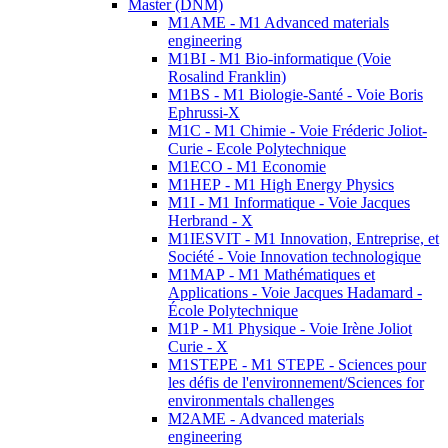
Master (DNM)
M1AME - M1 Advanced materials
engineering
M1BI - M1 Bio-informatique (Voie
Rosalind Franklin)
M1BS - M1 Biologie-Santé - Voie Boris
Ephrussi-X
M1C - M1 Chimie - Voie Fréderic Joliot-
Curie - Ecole Polytechnique
M1ECO - M1 Economie
M1HEP - M1 High Energy Physics
M1I - M1 Informatique - Voie Jacques
Herbrand - X
M1IESVIT - M1 Innovation, Entreprise, et
Société - Voie Innovation technologique
M1MAP - M1 Mathématiques et
Applications - Voie Jacques Hadamard -
École Polytechnique
M1P - M1 Physique - Voie Irène Joliot
Curie - X
M1STEPE - M1 STEPE - Sciences pour
les défis de l'environnement/Sciences for
environmentals challenges
M2AME - Advanced materials
engineering