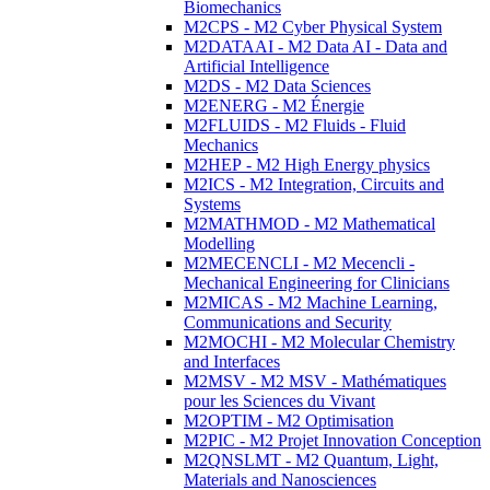
Biomechanics
M2CPS - M2 Cyber Physical System
M2DATAAI - M2 Data AI - Data and
Artificial Intelligence
M2DS - M2 Data Sciences
M2ENERG - M2 Énergie
M2FLUIDS - M2 Fluids - Fluid
Mechanics
M2HEP - M2 High Energy physics
M2ICS - M2 Integration, Circuits and
Systems
M2MATHMOD - M2 Mathematical
Modelling
M2MECENCLI - M2 Mecencli -
Mechanical Engineering for Clinicians
M2MICAS - M2 Machine Learning,
Communications and Security
M2MOCHI - M2 Molecular Chemistry
and Interfaces
M2MSV - M2 MSV - Mathématiques
pour les Sciences du Vivant
M2OPTIM - M2 Optimisation
M2PIC - M2 Projet Innovation Conception
M2QNSLMT - M2 Quantum, Light,
Materials and Nanosciences