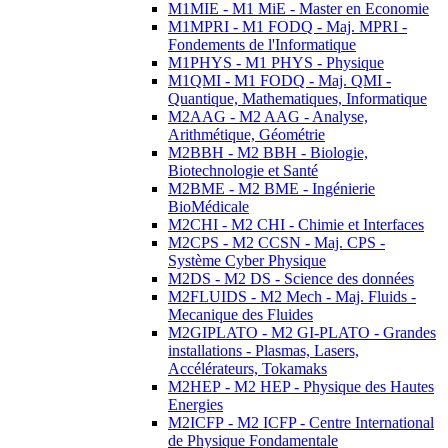
M1MIE - M1 MiE - Master en Economie
M1MPRI - M1 FODQ - Maj. MPRI -
Fondements de l'Informatique
M1PHYS - M1 PHYS - Physique
M1QMI - M1 FODQ - Maj. QMI -
Quantique, Mathematiques, Informatique
M2AAG - M2 AAG - Analyse,
Arithmétique, Géométrie
M2BBH - M2 BBH - Biologie,
Biotechnologie et Santé
M2BME - M2 BME - Ingénierie
BioMédicale
M2CHI - M2 CHI - Chimie et Interfaces
M2CPS - M2 CCSN - Maj. CPS -
Système Cyber Physique
M2DS - M2 DS - Science des données
M2FLUIDS - M2 Mech - Maj. Fluids -
Mecanique des Fluides
M2GIPLATO - M2 GI-PLATO - Grandes
installations - Plasmas, Lasers,
Accélérateurs, Tokamaks
M2HEP - M2 HEP - Physique des Hautes
Energies
M2ICFP - M2 ICFP - Centre International
de Physique Fondamentale