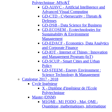
Polytechnique -MSc&T
GD-AIAVC - Artificial Intelligence and
Advanced Visual Computing
GD-CTD - Cybersecurity : Threats &
Defenses
GD-DSB - Data Science for Business
GD-ECOSEM - Ecotechnologies for
Sustainability & Environment
Management
GD-EDACF - Economics, Data Analytics
and Corporate Finance
GD-IOT - Internet of Things : Innovation
and Management Program (IoT)
GD-SCUP - Smart Cities and Urban
Policy
GD-STEEM - Energy Environment :
Science Technology & Management
Catalogue 2017 - 2018
Cycle Ingénieur
X - Diplôme d'ingénieur de l'Ecole
Polytechnique
Master (DNM)
M1QMI - M1 FODQ - Maj. QMI -
Quantique, mathematiques, informatique