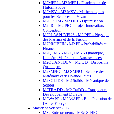
M2MPRI - M2 MPRI - Fondements de
l'Informatique
M2MSV - M2 MSV - Mathématiques
pour les Sciences du Vivant
M2OPTIM - M2 OPT - Optimisation
M2PIC - M2 PIC - Projet, Innovation,
Conception
M2PLASPHYFUS - M2 PPF - Physique
des Plasmas et de la Fusion
M2PROBFIN - M2 PF - Probabilités et
Finance
M2QLMN - M2 QLMN - Quantique,
Lumière, Matériaux et Nanosciences
M2QUANTDEV - M2 QD - Dispositifs
Quantiques
M2SMNO - M2 SMNO - Science des
Matériaux et des Nano-Objets
M2SOLIDS - M2 Solids - Mécanique des
Solides
M2TRADD - M2 TraDD - Transport et
Développement Durable
M2WAPE - M2 WAPE - Eau, Pollution de
l'Air et Energie
Master of Science (CGE)
MSc Entrepreneurs - MSc X-HEC