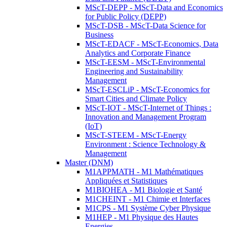
MScT-DEPP - MScT-Data and Economics
for Public Policy (DEPP)
MScT-DSB - MScT-Data Science for
Business
MScT-EDACF - MScT-Economics, Data
Analytics and Corporate Finance
MScT-EESM - MScT-Environmental
Engineering and Sustainability
Management
MScT-ESCLiP - MScT-Economics for
Smart Cities and Climate Policy
MScT-IOT - MScT-Internet of Things :
Innovation and Management Program
(IoT)
MScT-STEEM - MScT-Energy
Environment : Science Technology &
Management
Master (DNM)
M1APPMATH - M1 Mathématiques
Appliquées et Statistiques
M1BIOHEA - M1 Biologie et Santé
M1CHEINT - M1 Chimie et Interfaces
M1CPS - M1 Système Cyber Physique
M1HEP - M1 Physique des Hautes
Energies