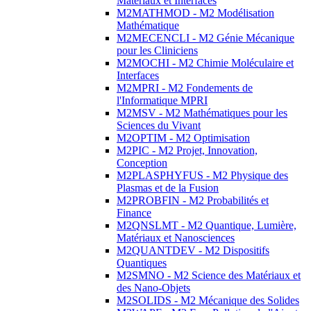
Matériaux et Interfaces
M2MATHMOD - M2 Modélisation
Mathématique
M2MECENCLI - M2 Génie Mécanique
pour les Cliniciens
M2MOCHI - M2 Chimie Moléculaire et
Interfaces
M2MPRI - M2 Fondements de
l'Informatique MPRI
M2MSV - M2 Mathématiques pour les
Sciences du Vivant
M2OPTIM - M2 Optimisation
M2PIC - M2 Projet, Innovation,
Conception
M2PLASPHYFUS - M2 Physique des
Plasmas et de la Fusion
M2PROBFIN - M2 Probabilités et
Finance
M2QNSLMT - M2 Quantique, Lumière,
Matériaux et Nanosciences
M2QUANTDEV - M2 Dispositifs
Quantiques
M2SMNO - M2 Science des Matériaux et
des Nano-Objets
M2SOLIDS - M2 Mécanique des Solides