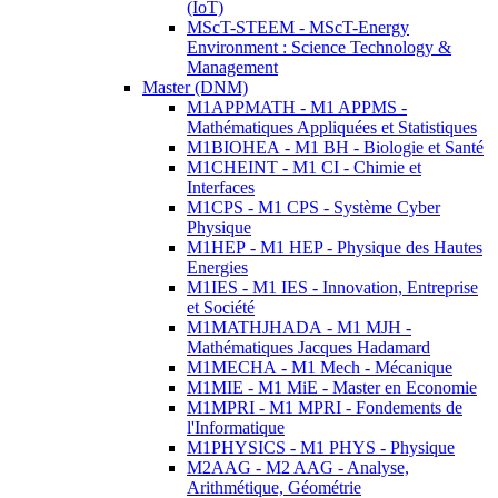
(IoT)
MScT-STEEM - MScT-Energy
Environment : Science Technology &
Management
Master (DNM)
M1APPMATH - M1 APPMS -
Mathématiques Appliquées et Statistiques
M1BIOHEA - M1 BH - Biologie et Santé
M1CHEINT - M1 CI - Chimie et
Interfaces
M1CPS - M1 CPS - Système Cyber
Physique
M1HEP - M1 HEP - Physique des Hautes
Energies
M1IES - M1 IES - Innovation, Entreprise
et Société
M1MATHJHADA - M1 MJH -
Mathématiques Jacques Hadamard
M1MECHA - M1 Mech - Mécanique
M1MIE - M1 MiE - Master en Economie
M1MPRI - M1 MPRI - Fondements de
l'Informatique
M1PHYSICS - M1 PHYS - Physique
M2AAG - M2 AAG - Analyse,
Arithmétique, Géométrie