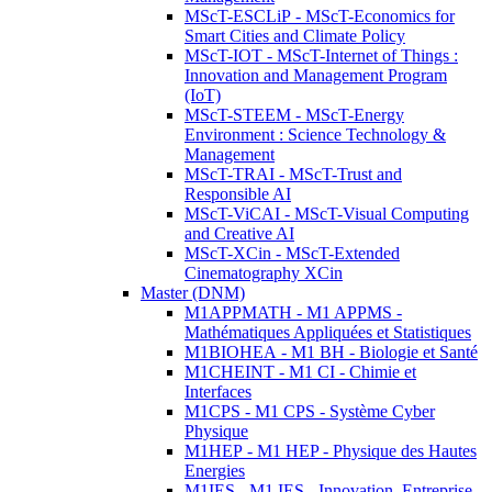
MScT-ESCLiP - MScT-Economics for
Smart Cities and Climate Policy
MScT-IOT - MScT-Internet of Things :
Innovation and Management Program
(IoT)
MScT-STEEM - MScT-Energy
Environment : Science Technology &
Management
MScT-TRAI - MScT-Trust and
Responsible AI
MScT-ViCAI - MScT-Visual Computing
and Creative AI
MScT-XCin - MScT-Extended
Cinematography XCin
Master (DNM)
M1APPMATH - M1 APPMS -
Mathématiques Appliquées et Statistiques
M1BIOHEA - M1 BH - Biologie et Santé
M1CHEINT - M1 CI - Chimie et
Interfaces
M1CPS - M1 CPS - Système Cyber
Physique
M1HEP - M1 HEP - Physique des Hautes
Energies
M1IES - M1 IES - Innovation, Entreprise