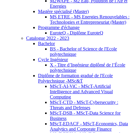
M2WAPE - M2 Eau, Pollution de l'Air et
Energies
Mastère spécialisé (Master)
MS ETRE - MS Energies Renouvelables :
Technologies et Entrepreneuriat (Master)
Programme d'échange
EuroteQ - Diplôme EuroteQ
Catalogue 2022 - 2023
Bachelor
BS - Bachelor of Science de l'Ecole
polytechnique
Cycle Ingénieur
X - Titre d’Ingénieur diplômé de l’École
polytechnique
Diplôme de formation gradué de l'Ecole
Polytechnique -MSc&T
MScT-AI-ViC - MScT-Artificial
Intelligence and Advanced Visual
Computing
MScT-CTD - MScT-Cybersecurity :
Threats and Defenses
MScT-DSB - MScT-Data Science for
Business
MScT-EDACF - MScT-Economics, Data
Analytics and Corporate Finance