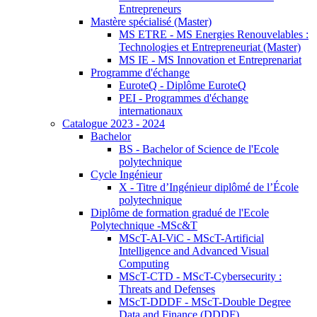
Entrepreneurs
Mastère spécialisé (Master)
MS ETRE - MS Energies Renouvelables :
Technologies et Entrepreneuriat (Master)
MS IE - MS Innovation et Entreprenariat
Programme d'échange
EuroteQ - Diplôme EuroteQ
PEI - Programmes d'échange
internationaux
Catalogue 2023 - 2024
Bachelor
BS - Bachelor of Science de l'Ecole
polytechnique
Cycle Ingénieur
X - Titre d’Ingénieur diplômé de l’École
polytechnique
Diplôme de formation gradué de l'Ecole
Polytechnique -MSc&T
MScT-AI-ViC - MScT-Artificial
Intelligence and Advanced Visual
Computing
MScT-CTD - MScT-Cybersecurity :
Threats and Defenses
MScT-DDDF - MScT-Double Degree
Data and Finance (DDDF)