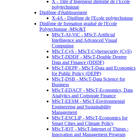
X - Titre d’Ingénieur diplômé de l’École
polytechnique
Diplôme d'établissement
X-4A - Diplôme de l'Ecole polytechnique
Diplôme de formation gradué de l'Ecole
Polytechnique -MSc&T
MScT-AI-ViC - MScT-Artificial
Intelligence and Advanced Visual
Computing
MScT-CyS - MScT-Cybersecurity (CyS)
MScT-DDDF - MScT-Double Degree
Data and Finance (DDDF)
MScT-DEPP - MScT-Data and Economics
for Public Policy (DEPP)
MScT-DSB - MScT-Data Science for
Business
MScT-EDACF - MScT-Economics, Data
Analytics and Corporate Finance
MScT-EESM - MScT-Environmental
Engineering and Sustainability
Management
MScT-ESCLiP - MScT-Economics for
Smart Cities and Climate Policy
MScT-IOT - MScT-Internet of Things :
Innovation and Management Program