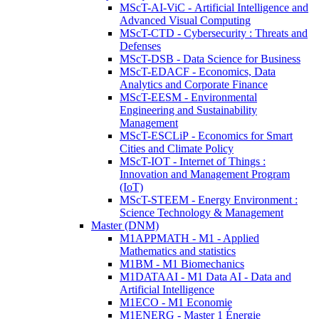
MScT-AI-ViC - Artificial Intelligence and
Advanced Visual Computing
MScT-CTD - Cybersecurity : Threats and
Defenses
MScT-DSB - Data Science for Business
MScT-EDACF - Economics, Data
Analytics and Corporate Finance
MScT-EESM - Environmental
Engineering and Sustainability
Management
MScT-ESCLiP - Economics for Smart
Cities and Climate Policy
MScT-IOT - Internet of Things :
Innovation and Management Program
(IoT)
MScT-STEEM - Energy Environment :
Science Technology & Management
Master (DNM)
M1APPMATH - M1 - Applied
Mathematics and statistics
M1BM - M1 Biomechanics
M1DATAAI - M1 Data AI - Data and
Artificial Intelligence
M1ECO - M1 Economie
M1ENERG - Master 1 Énergie