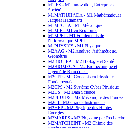
M1IES - M1 Innovation, Entreprise et
Société
M1MATHJHADA - M1 Mathématiques
Jacques Hadamard
M1MECHA - M1 Mécanique
M1MIE - M1 en Economie
M1MPRI - M1 Fondements de
l'Informatique MPRI
M1PHYSICS - M1 Physique
M2AAG - M2 Analyse, Arithmétique,
Géométrie
M2BIOHEA - M2 Biologie et Santé
M2BIOMECA - M2 Biomécanique et
Ingéniérie Biomédical
M2CFP - M2 Concepts en Physique
Fondamentale
M2CPS - M2 Système Cyber Physique
M2DS - M2 Data Science
M2FLUIDS - M2 Mécanique des Fluides
M2GI - M2 Grands Instruments
M2HEP - M2 Physique des Hautes
Energies
M2MARES - M2 Physique par Recherche
M2MATCHEINT - M2 Chimie des