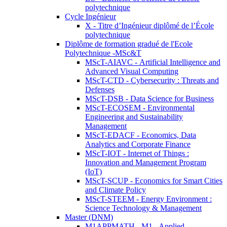
polytechnique
Cycle Ingénieur
X - Titre d’Ingénieur diplômé de l’École
polytechnique
Diplôme de formation gradué de l'Ecole
Polytechnique -MSc&T
MScT-AIAVC - Artificial Intelligence and
Advanced Visual Computing
MScT-CTD - Cybersecurity : Threats and
Defenses
MScT-DSB - Data Science for Business
MScT-ECOSEM - Environmental
Engineering and Sustainability
Management
MScT-EDACF - Economics, Data
Analytics and Corporate Finance
MScT-IOT - Internet of Things :
Innovation and Management Program
(IoT)
MScT-SCUP - Economics for Smart Cities
and Climate Policy
MScT-STEEM - Energy Environment :
Science Technology & Management
Master (DNM)
M1APPMATH - M1 - Applied