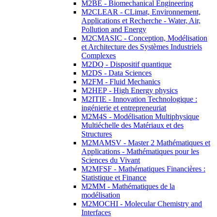
M2BE - Biomechanical Engineering
M2CLEAR - CLimat, Environnement,
Applications et Recherche - Water, Air,
Pollution and Energy
M2CMASIC - Conception, Modélisation
et Architecture des Systèmes Industriels
Complexes
M2DQ - Dispositif quantique
M2DS - Data Sciences
M2FM - Fluid Mechanics
M2HEP - High Energy physics
M2ITIE - Innovation Technologique :
ingénierie et entrepreneuriat
M2M4S - Modélisation Multiphysique
Multiéchelle des Matériaux et des
Structures
M2MAMSV - Master 2 Mathématiques et
Applications - Mathématiques pour les
Sciences du Vivant
M2MFSF - Mathématiques Financières :
Statistique et Finance
M2MM - Mathématiques de la
modélisation
M2MOCHI - Molecular Chemistry and
Interfaces