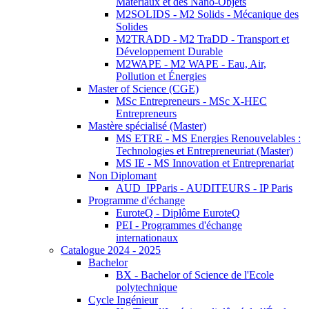
Matériaux et des Nano-Objets
M2SOLIDS - M2 Solids - Mécanique des
Solides
M2TRADD - M2 TraDD - Transport et
Développement Durable
M2WAPE - M2 WAPE - Eau, Air,
Pollution et Énergies
Master of Science (CGE)
MSc Entrepreneurs - MSc X-HEC
Entrepreneurs
Mastère spécialisé (Master)
MS ETRE - MS Energies Renouvelables :
Technologies et Entrepreneuriat (Master)
MS IE - MS Innovation et Entreprenariat
Non Diplomant
AUD_IPParis - AUDITEURS - IP Paris
Programme d'échange
EuroteQ - Diplôme EuroteQ
PEI - Programmes d'échange
internationaux
Catalogue 2024 - 2025
Bachelor
BX - Bachelor of Science de l'Ecole
polytechnique
Cycle Ingénieur