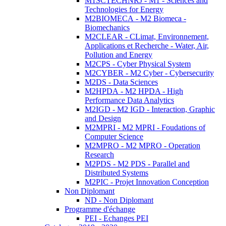
M1SCTECHNRJ - M1 - Sciences and
Technologies for Energy
M2BIOMECA - M2 Biomeca -
Biomechanics
M2CLEAR - CLimat, Environnement,
Applications et Recherche - Water, Air,
Pollution and Energy
M2CPS - Cyber Physical System
M2CYBER - M2 Cyber - Cybersecurity
M2DS - Data Sciences
M2HPDA - M2 HPDA - High
Performance Data Analytics
M2IGD - M2 IGD - Interaction, Graphic
and Design
M2MPRI - M2 MPRI - Foudations of
Computer Science
M2MPRO - M2 MPRO - Operation
Research
M2PDS - M2 PDS - Parallel and
Distributed Systems
M2PIC - Projet Innovation Conception
Non Diplomant
ND - Non Diplomant
Programme d'échange
PEI - Echanges PEI