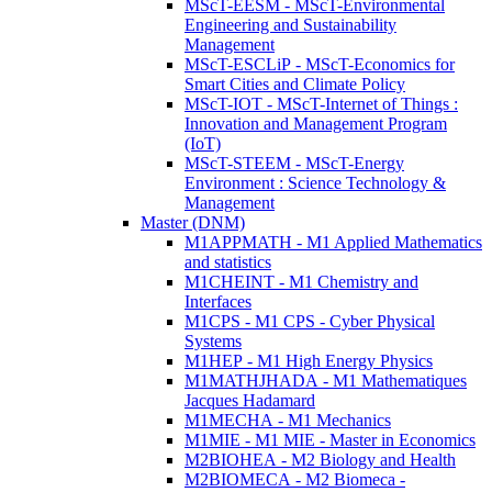
MScT-EESM - MScT-Environmental
Engineering and Sustainability
Management
MScT-ESCLiP - MScT-Economics for
Smart Cities and Climate Policy
MScT-IOT - MScT-Internet of Things :
Innovation and Management Program
(IoT)
MScT-STEEM - MScT-Energy
Environment : Science Technology &
Management
Master (DNM)
M1APPMATH - M1 Applied Mathematics
and statistics
M1CHEINT - M1 Chemistry and
Interfaces
M1CPS - M1 CPS - Cyber Physical
Systems
M1HEP - M1 High Energy Physics
M1MATHJHADA - M1 Mathematiques
Jacques Hadamard
M1MECHA - M1 Mechanics
M1MIE - M1 MIE - Master in Economics
M2BIOHEA - M2 Biology and Health
M2BIOMECA - M2 Biomeca -