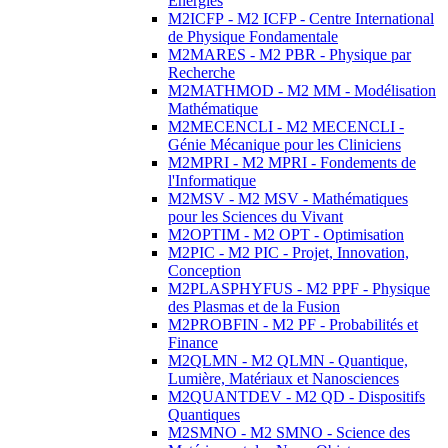
Energies
M2ICFP - M2 ICFP - Centre International
de Physique Fondamentale
M2MARES - M2 PBR - Physique par
Recherche
M2MATHMOD - M2 MM - Modélisation
Mathématique
M2MECENCLI - M2 MECENCLI -
Génie Mécanique pour les Cliniciens
M2MPRI - M2 MPRI - Fondements de
l'Informatique
M2MSV - M2 MSV - Mathématiques
pour les Sciences du Vivant
M2OPTIM - M2 OPT - Optimisation
M2PIC - M2 PIC - Projet, Innovation,
Conception
M2PLASPHYFUS - M2 PPF - Physique
des Plasmas et de la Fusion
M2PROBFIN - M2 PF - Probabilités et
Finance
M2QLMN - M2 QLMN - Quantique,
Lumière, Matériaux et Nanosciences
M2QUANTDEV - M2 QD - Dispositifs
Quantiques
M2SMNO - M2 SMNO - Science des