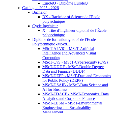
EuroteQ - Diplôme EuroteQ
Catalogue 2025 - 2026
Bachelor
BX - Bachelor of Science de l'Ecole
polytechnique
Cycle Ingénieur
X - Titre d’Ingénieur diplômé de l’École
polytechnique
Diplôme de formation gradué de l'Ecole
Polytechnique -MSc&T
MScT-AI-ViC - MScT-Artificial
Intelligence and Advanced Visual
Computing
MScT-CyS - MScT-Cybersecurity (CyS)
MScT-DDDF - MScT-Double Degree
Data and Finance (DDDF)
MScT-DEPP - MScT-Data and Economics
for Public Policy (DEPP)
MScT-DSAIB - MScT-Data Science and
AI for Business
MScT-EDACF - MScT-Economics, Data
Analytics and Corporate Finance
MScT-EESM - MScT-Environmental
Engineering and Sustainability
Management