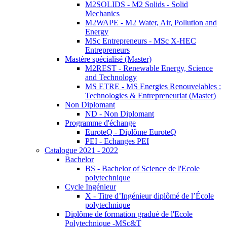
M2SOLIDS - M2 Solids - Solid
Mechanics
M2WAPE - M2 Water, Air, Pollution and
Energy
MSc Entrepreneurs - MSc X-HEC
Entrepreneurs
Mastère spécialisé (Master)
M2REST - Renewable Energy, Science
and Technology
MS ETRE - MS Energies Renouvelables :
Technologies & Entrepreneuriat (Master)
Non Diplomant
ND - Non Diplomant
Programme d'échange
EuroteQ - Diplôme EuroteQ
PEI - Echanges PEI
Catalogue 2021 - 2022
Bachelor
BS - Bachelor of Science de l'Ecole
polytechnique
Cycle Ingénieur
X - Titre d’Ingénieur diplômé de l’École
polytechnique
Diplôme de formation gradué de l'Ecole
Polytechnique -MSc&T