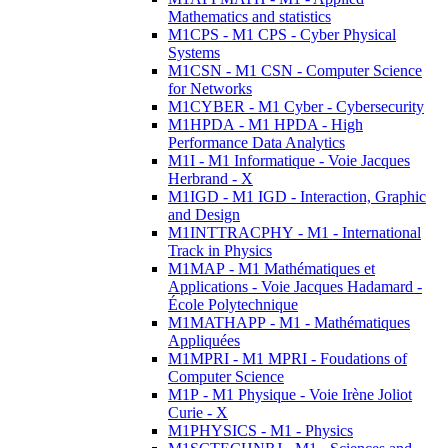
Mathematics and statistics
M1CPS - M1 CPS - Cyber Physical
Systems
M1CSN - M1 CSN - Computer Science
for Networks
M1CYBER - M1 Cyber - Cybersecurity
M1HPDA - M1 HPDA - High
Performance Data Analytics
M1I - M1 Informatique - Voie Jacques
Herbrand - X
M1IGD - M1 IGD - Interaction, Graphic
and Design
M1INTTRACPHY - M1 - International
Track in Physics
M1MAP - M1 Mathématiques et
Applications - Voie Jacques Hadamard -
École Polytechnique
M1MATHAPP - M1 - Mathématiques
Appliquées
M1MPRI - M1 MPRI - Foudations of
Computer Science
M1P - M1 Physique - Voie Irène Joliot
Curie - X
M1PHYSICS - M1 - Physics