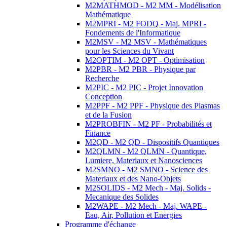
M2MATHMOD - M2 MM - Modélisation
Mathématique
M2MPRI - M2 FODQ - Maj. MPRI -
Fondements de l'Informatique
M2MSV - M2 MSV - Mathématiques
pour les Sciences du Vivant
M2OPTIM - M2 OPT - Optimisation
M2PBR - M2 PBR - Physique par
Recherche
M2PIC - M2 PIC - Projet Innovation
Conception
M2PPF - M2 PPF - Physique des Plasmas
et de la Fusion
M2PROBFIN - M2 PF - Probabilités et
Finance
M2QD - M2 QD - Dispositifs Quantiques
M2QLMN - M2 QLMN - Quantique,
Lumiere, Materiaux et Nanosciences
M2SMNO - M2 SMNO - Science des
Materiaux et des Nano-Objets
M2SOLIDS - M2 Mech - Maj. Solids -
Mecanique des Solides
M2WAPE - M2 Mech - Maj. WAPE -
Eau, Air, Pollution et Energies
Programme d'échange