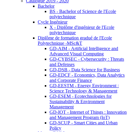
Catalogue 2019 - 2020
Bachelor
BS - Bachelor of Science de l'Ecole
polytechnique
Cycle Ingénieur
X - Diplôme d'ingénieur de l'Ecole
polytechnique
Diplôme de formation gradué de l'Ecole
Polytechnique -MSc&T
GD-AIM - Artificial Intelligence and
Advanced Visual Computing
GD-CYBSEC - Cybersecurity : Threats
and Defenses
GD-DSB - Data Science for Business
GD-EDCF - Economics, Data Analytics
and Corporate Finance
GD-EESTM - Energy Environment :
Science Technology & Management
GD-ESEM - Ecotechnologies for
Sustainability & Environment
Management
GD-IOT - Internet of Things : Innovation
and Management Program (IoT)
GD-SCUP - Smart Cities and Urban
Policy