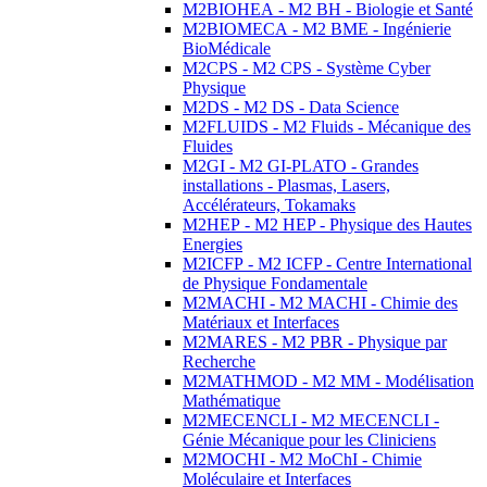
M2BIOHEA - M2 BH - Biologie et Santé
M2BIOMECA - M2 BME - Ingénierie
BioMédicale
M2CPS - M2 CPS - Système Cyber
Physique
M2DS - M2 DS - Data Science
M2FLUIDS - M2 Fluids - Mécanique des
Fluides
M2GI - M2 GI-PLATO - Grandes
installations - Plasmas, Lasers,
Accélérateurs, Tokamaks
M2HEP - M2 HEP - Physique des Hautes
Energies
M2ICFP - M2 ICFP - Centre International
de Physique Fondamentale
M2MACHI - M2 MACHI - Chimie des
Matériaux et Interfaces
M2MARES - M2 PBR - Physique par
Recherche
M2MATHMOD - M2 MM - Modélisation
Mathématique
M2MECENCLI - M2 MECENCLI -
Génie Mécanique pour les Cliniciens
M2MOCHI - M2 MoChI - Chimie
Moléculaire et Interfaces