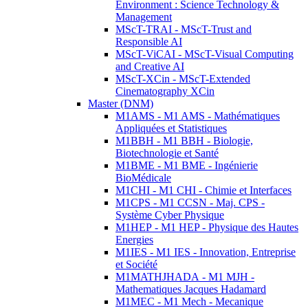
Environment : Science Technology &
Management
MScT-TRAI - MScT-Trust and
Responsible AI
MScT-ViCAI - MScT-Visual Computing
and Creative AI
MScT-XCin - MScT-Extended
Cinematography XCin
Master (DNM)
M1AMS - M1 AMS - Mathématiques
Appliquées et Statistiques
M1BBH - M1 BBH - Biologie,
Biotechnologie et Santé
M1BME - M1 BME - Ingénierie
BioMédicale
M1CHI - M1 CHI - Chimie et Interfaces
M1CPS - M1 CCSN - Maj. CPS -
Système Cyber Physique
M1HEP - M1 HEP - Physique des Hautes
Energies
M1IES - M1 IES - Innovation, Entreprise
et Société
M1MATHJHADA - M1 MJH -
Mathematiques Jacques Hadamard
M1MEC - M1 Mech - Mecanique