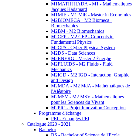
M1MATHJHADA - M1 - Mathematiques
Jacques Hadamard
M1MIE - M1 MiE - Master in Economics
M2BIOMECA - M2 Biomeca -
Biomechanics
M2BM - M2 Biomechanics
M2CFP - M2 CFP - Concepts in
Fundamental Physics
M2CPS - Cyber Physical System
M2DS - Data Sciences
M2ENERG - Master 2 Énergie
M2FLUIDS - M2 Fluids - Fluid
Mechanics
M2IGD - M2 IGD - Interaction, Graphic
and Design
M2MDA - M2 MdA - Mathématiques de
l'Aléatoire
M2MSV - M2 MSV - Mathématiques
pour les Sciences du Vivant
M2PIC - Projet Innovation Conception
Programme d'échange
PEI - Echanges PEI
Catalogue 2020 - 2021
Bachelor
BS - Bachelor of Science de l'Ecole