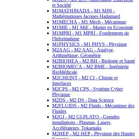
et Société
M1MATHJHADA - M1 MJH -
Mathématiques Jacques Hadamard
M1MECHA - M1 Mech - Mécanique
M1MIE - M1 MiE - Master en Economie
M1MPRI - M1 MPRI - Fondements de
l'Informatique
M1PHYSICS - M1 PHYS - Physique
M2AAG - M2 AAG - Analyse,
Arithmétique, Géométrie
M2BIOHEA - M2 BH - Biologie et Santé
M2BIOMECA - M2 BME - Ingénierie
BioMédicale
M2CHEINT - M2 CI - Chimie et
Interfaces
M2CPS - M2 CPS - Système Cyber
Physique
M2DS - M2 DS - Data Science
M2FLUIDS - M2 Fluids - Mécanique des
Fluides
M2GI - M2 GI-PLATO - Grandes
installations - Plasmas, Lasers,
Accélérateurs, Tokamaks
M2HEP - M2 HEP - Physique des Hautes