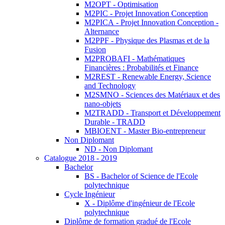
M2OPT - Optimisation
M2PIC - Projet Innovation Conception
M2PICA - Projet Innovation Conception -
Alternance
M2PPF - Physique des Plasmas et de la
Fusion
M2PROBAFI - Mathématiques
Financières : Probabilités et Finance
M2REST - Renewable Energy, Science
and Technology
M2SMNO - Sciences des Matériaux et des
nano-objets
M2TRADD - Transport et Développement
Durable - TRADD
MBIOENT - Master Bio-entrepreneur
Non Diplomant
ND - Non Diplomant
Catalogue 2018 - 2019
Bachelor
BS - Bachelor of Science de l'Ecole
polytechnique
Cycle Ingénieur
X - Diplôme d'ingénieur de l'Ecole
polytechnique
Diplôme de formation gradué de l'Ecole