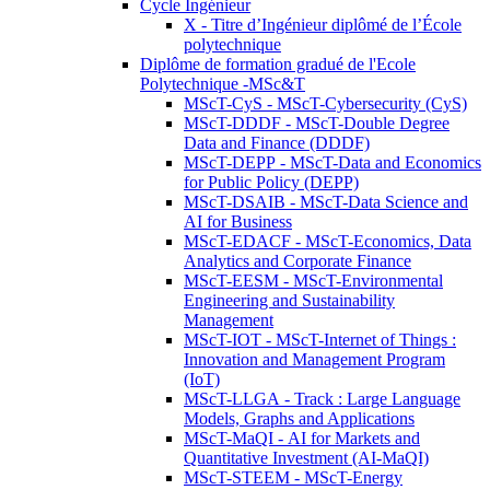
Cycle Ingénieur
X - Titre d’Ingénieur diplômé de l’École
polytechnique
Diplôme de formation gradué de l'Ecole
Polytechnique -MSc&T
MScT-CyS - MScT-Cybersecurity (CyS)
MScT-DDDF - MScT-Double Degree
Data and Finance (DDDF)
MScT-DEPP - MScT-Data and Economics
for Public Policy (DEPP)
MScT-DSAIB - MScT-Data Science and
AI for Business
MScT-EDACF - MScT-Economics, Data
Analytics and Corporate Finance
MScT-EESM - MScT-Environmental
Engineering and Sustainability
Management
MScT-IOT - MScT-Internet of Things :
Innovation and Management Program
(IoT)
MScT-LLGA - Track : Large Language
Models, Graphs and Applications
MScT-MaQI - AI for Markets and
Quantitative Investment (AI-MaQI)
MScT-STEEM - MScT-Energy