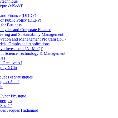
lytechnique
hnique -MSc&T
and Finance (DDDF)
r Public Policy (DEPP)
for Business
ytics and Corporate Finance
ring and Sustainability Management
ovation and Management Program (IoT)
ls, Graphs and Applications
ive Investment (AI-MaQI)
: Science Technology & Management
 AI
 Creative AI
aphy XCin
es et Statistiques
ie et Santé
le
Cyber Physique
nergies
 Société
es Jacques Hadamard