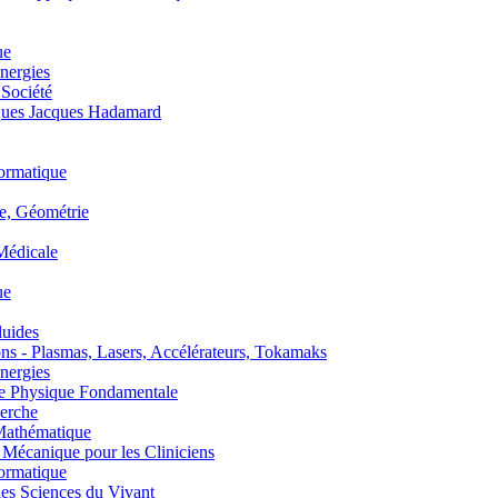
ue
nergies
 Société
es Jacques Hadamard
ormatique
, Géométrie
édicale
ue
uides
s - Plasmas, Lasers, Accélérateurs, Tokamaks
nergies
de Physique Fondamentale
erche
athématique
anique pour les Cliniciens
ormatique
s Sciences du Vivant