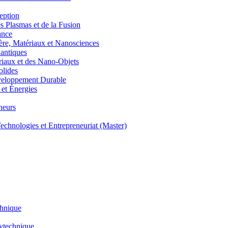
eption
lasmas et de la Fusion
ance
, Matériaux et Nanosciences
ntiques
aux et des Nano-Objets
lides
eloppement Durable
et Énergies
neurs
hnologies et Entrepreneuriat (Master)
chnique
lytechnique