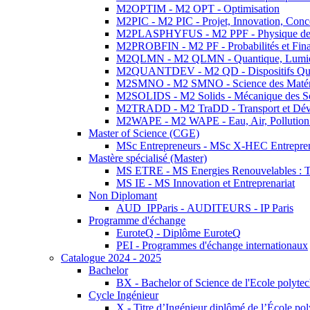
M2OPTIM - M2 OPT - Optimisation
M2PIC - M2 PIC - Projet, Innovation, Conc
M2PLASPHYFUS - M2 PPF - Physique des P
M2PROBFIN - M2 PF - Probabilités et Fin
M2QLMN - M2 QLMN - Quantique, Lumière
M2QUANTDEV - M2 QD - Dispositifs Qua
M2SMNO - M2 SMNO - Science des Matéri
M2SOLIDS - M2 Solids - Mécanique des So
M2TRADD - M2 TraDD - Transport et Dév
M2WAPE - M2 WAPE - Eau, Air, Pollution 
Master of Science (CGE)
MSc Entrepreneurs - MSc X-HEC Entrepre
Mastère spécialisé (Master)
MS ETRE - MS Energies Renouvelables : Tec
MS IE - MS Innovation et Entreprenariat
Non Diplomant
AUD_IPParis - AUDITEURS - IP Paris
Programme d'échange
EuroteQ - Diplôme EuroteQ
PEI - Programmes d'échange internationaux
Catalogue 2024 - 2025
Bachelor
BX - Bachelor of Science de l'Ecole polyte
Cycle Ingénieur
X - Titre d’Ingénieur diplômé de l’École po