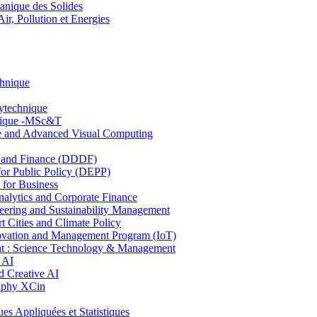
nique des Solides
, Pollution et Energies
chnique
lytechnique
hnique -MSc&T
ce and Advanced Visual Computing
and Finance (DDDF)
r Public Policy (DEPP)
for Business
ytics and Corporate Finance
ring and Sustainability Management
Cities and Climate Policy
ovation and Management Program (IoT)
: Science Technology & Management
 AI
 Creative AI
aphy XCin
ppliquées et Statistiques