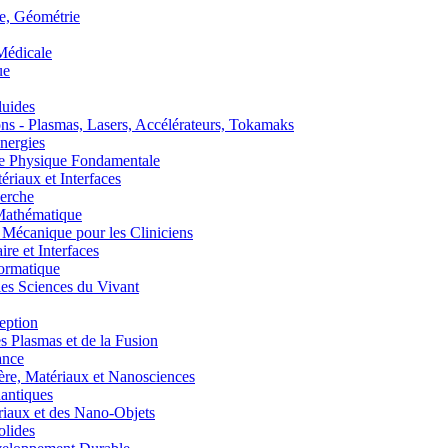
, Géométrie
édicale
ue
uides
s - Plasmas, Lasers, Accélérateurs, Tokamaks
nergies
de Physique Fondamentale
aux et Interfaces
erche
athématique
anique pour les Cliniciens
 et Interfaces
ormatique
s Sciences du Vivant
eption
lasmas et de la Fusion
ance
, Matériaux et Nanosciences
ntiques
aux et des Nano-Objets
lides