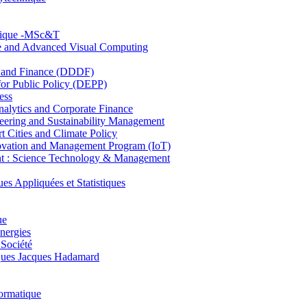
hnique -MSc&T
ce and Advanced Visual Computing
and Finance (DDDF)
r Public Policy (DEPP)
ess
ytics and Corporate Finance
ring and Sustainability Management
Cities and Climate Policy
ovation and Management Program (IoT)
: Science Technology & Management
ppliquées et Statistiques
ue
nergies
 Société
es Jacques Hadamard
ormatique